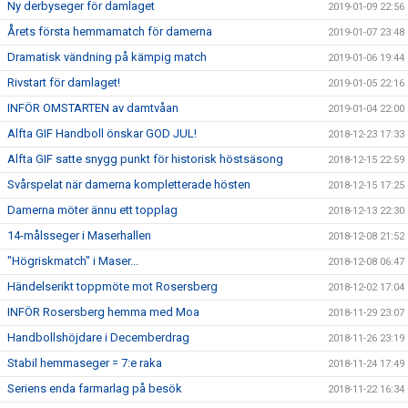
Ny derbyseger för damlaget
2019-01-09 22:56
Årets första hemmamatch för damerna
2019-01-07 23:48
Dramatisk vändning på kämpig match
2019-01-06 19:44
Rivstart för damlaget!
2019-01-05 22:16
INFÖR OMSTARTEN av damtvåan
2019-01-04 22:00
Alfta GIF Handboll önskar GOD JUL!
2018-12-23 17:33
Alfta GIF satte snygg punkt för historisk höstsäsong
2018-12-15 22:59
Svårspelat när damerna kompletterade hösten
2018-12-15 17:25
Damerna möter ännu ett topplag
2018-12-13 22:30
14-målsseger i Maserhallen
2018-12-08 21:52
"Högriskmatch" i Maser...
2018-12-08 06:47
Händelserikt toppmöte mot Rosersberg
2018-12-02 17:04
INFÖR Rosersberg hemma med Moa
2018-11-29 23:07
Handbollshöjdare i Decemberdrag
2018-11-26 23:19
Stabil hemmaseger = 7:e raka
2018-11-24 17:49
Seriens enda farmarlag på besök
2018-11-22 16:34