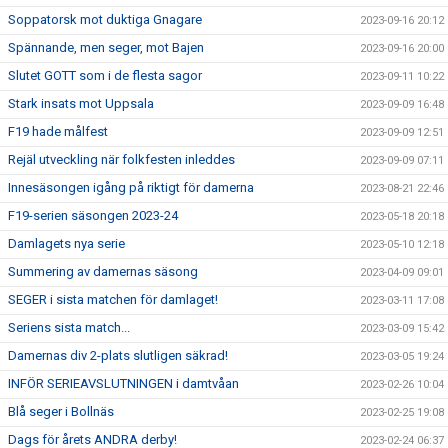
Soppatorsk mot duktiga Gnagare
2023-09-16 20:12
Spännande, men seger, mot Bajen
2023-09-16 20:00
Slutet GOTT som i de flesta sagor
2023-09-11 10:22
Stark insats mot Uppsala
2023-09-09 16:48
F19 hade målfest
2023-09-09 12:51
Rejäl utveckling när folkfesten inleddes
2023-09-09 07:11
Innesäsongen igång på riktigt för damerna
2023-08-21 22:46
F19-serien säsongen 2023-24
2023-05-18 20:18
Damlagets nya serie
2023-05-10 12:18
Summering av damernas säsong
2023-04-09 09:01
SEGER i sista matchen för damlaget!
2023-03-11 17:08
Seriens sista match...
2023-03-09 15:42
Damernas div 2-plats slutligen säkrad!
2023-03-05 19:24
INFÖR SERIEAVSLUTNINGEN i damtvåan
2023-02-26 10:04
Blå seger i Bollnäs
2023-02-25 19:08
Dags för årets ANDRA derby!
2023-02-24 06:37