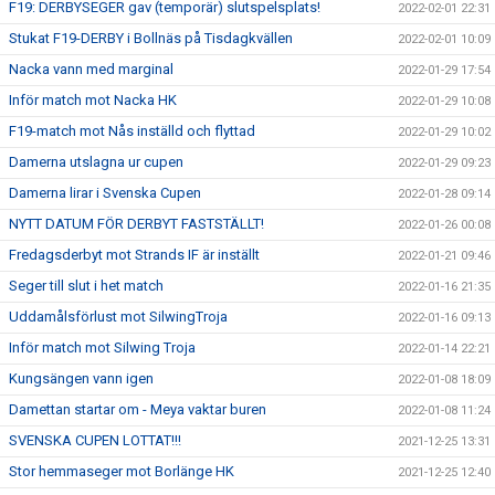
F19: DERBYSEGER gav (temporär) slutspelsplats!
2022-02-01 22:31
Stukat F19-DERBY i Bollnäs på Tisdagkvällen
2022-02-01 10:09
Nacka vann med marginal
2022-01-29 17:54
Inför match mot Nacka HK
2022-01-29 10:08
F19-match mot Nås inställd och flyttad
2022-01-29 10:02
Damerna utslagna ur cupen
2022-01-29 09:23
Damerna lirar i Svenska Cupen
2022-01-28 09:14
NYTT DATUM FÖR DERBYT FASTSTÄLLT!
2022-01-26 00:08
Fredagsderbyt mot Strands IF är inställt
2022-01-21 09:46
Seger till slut i het match
2022-01-16 21:35
Uddamålsförlust mot SilwingTroja
2022-01-16 09:13
Inför match mot Silwing Troja
2022-01-14 22:21
Kungsängen vann igen
2022-01-08 18:09
Damettan startar om - Meya vaktar buren
2022-01-08 11:24
SVENSKA CUPEN LOTTAT!!!
2021-12-25 13:31
Stor hemmaseger mot Borlänge HK
2021-12-25 12:40