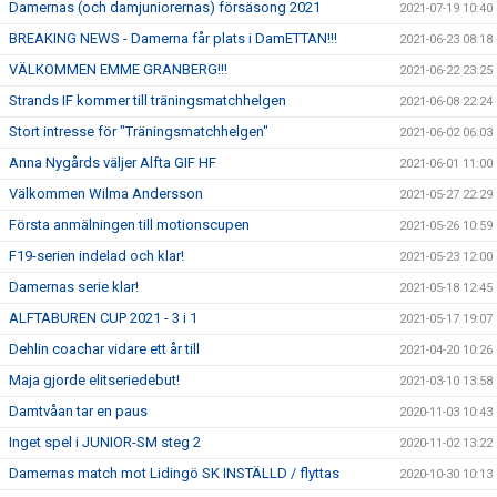
Damernas (och damjuniorernas) försäsong 2021
2021-07-19 10:40
BREAKING NEWS - Damerna får plats i DamETTAN!!!
2021-06-23 08:18
VÄLKOMMEN EMME GRANBERG!!!
2021-06-22 23:25
Strands IF kommer till träningsmatchhelgen
2021-06-08 22:24
Stort intresse för "Träningsmatchhelgen"
2021-06-02 06:03
Anna Nygårds väljer Alfta GIF HF
2021-06-01 11:00
Välkommen Wilma Andersson
2021-05-27 22:29
Första anmälningen till motionscupen
2021-05-26 10:59
F19-serien indelad och klar!
2021-05-23 12:00
Damernas serie klar!
2021-05-18 12:45
ALFTABUREN CUP 2021 - 3 i 1
2021-05-17 19:07
Dehlin coachar vidare ett år till
2021-04-20 10:26
Maja gjorde elitseriedebut!
2021-03-10 13:58
Damtvåan tar en paus
2020-11-03 10:43
Inget spel i JUNIOR-SM steg 2
2020-11-02 13:22
Damernas match mot Lidingö SK INSTÄLLD / flyttas
2020-10-30 10:13