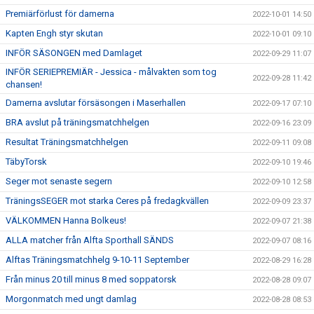
Premiärförlust för damerna
2022-10-01 14:50
Kapten Engh styr skutan
2022-10-01 09:10
INFÖR SÄSONGEN med Damlaget
2022-09-29 11:07
INFÖR SERIEPREMIÄR - Jessica - målvakten som tog
2022-09-28 11:42
chansen!
Damerna avslutar försäsongen i Maserhallen
2022-09-17 07:10
BRA avslut på träningsmatchhelgen
2022-09-16 23:09
Resultat Träningsmatchhelgen
2022-09-11 09:08
TäbyTorsk
2022-09-10 19:46
Seger mot senaste segern
2022-09-10 12:58
TräningsSEGER mot starka Ceres på fredagkvällen
2022-09-09 23:37
VÄLKOMMEN Hanna Bolkeus!
2022-09-07 21:38
ALLA matcher från Alfta Sporthall SÄNDS
2022-09-07 08:16
Alftas Träningsmatchhelg 9-10-11 September
2022-08-29 16:28
Från minus 20 till minus 8 med soppatorsk
2022-08-28 09:07
Morgonmatch med ungt damlag
2022-08-28 08:53