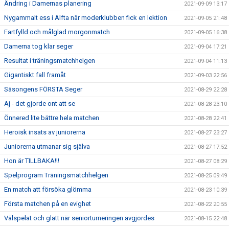
Ändring i Damernas planering
2021-09-09 13:17
Nygammalt ess i Alfta när moderklubben fick en lektion
2021-09-05 21:48
Fartfylld och målglad morgonmatch
2021-09-05 16:38
Damerna tog klar seger
2021-09-04 17:21
Resultat i träningsmatchhelgen
2021-09-04 11:13
Gigantiskt fall framåt
2021-09-03 22:56
Säsongens FÖRSTA Seger
2021-08-29 22:28
Aj - det gjorde ont att se
2021-08-28 23:10
Önnered lite bättre hela matchen
2021-08-28 22:41
Heroisk insats av juniorerna
2021-08-27 23:27
Juniorerna utmanar sig själva
2021-08-27 17:52
Hon är TILLBAKA!!!
2021-08-27 08:29
Spelprogram Träningsmatchhelgen
2021-08-25 09:49
En match att försöka glömma
2021-08-23 10:39
Första matchen på en evighet
2021-08-22 20:55
Välspelat och glatt när seniorturneringen avgjordes
2021-08-15 22:48