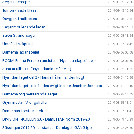
Seger i genrepet
2019-09-15 17:20
Tumba visade klass
2019-09-15 15:34
Oavgjort i målfesten
2019-09-08 17:32
Seger mot ledande laget
2019-09-08 14:17
Säker Strand-seger
2019-09-08 11:24
Umeå-Utskåpning
2019-09-07 14:45
Damerna jagar spelet
2019-09-06 08:08
BOOM! Emma Persson ansluter - "Nya i damlaget" del 4
2019-09-03 07:30
Stina är tillbaka! ("Nya i damlaget" del 3)
2019-09-02 11:05
Nya i damlaget del 2 - Hanna håller handen högt
2019-09-01 10:58
Nya i damlaget - del 1 - den evigt leende Jennifer Jonsson
2019-08-31 10:40
Damerna tog meriterande seger
2019-08-25 16:03
Grym insats i Vikingahallen
2019-08-25 13:01
Damernas första match
2019-08-17 11:41
DIVISION 1-KOLLEN 3.0 - DamETTAN Norra 2019-20
2019-05-19 13:29
Säsongen 2019-20 har startat - Damlaget IGÅNG igen!
2019-05-02 23:50