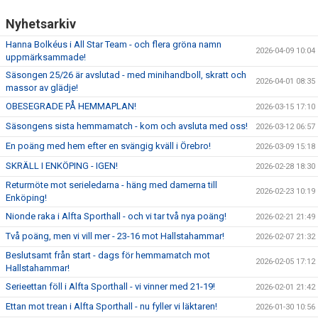
Nyhetsarkiv
Hanna Bolkéus i All Star Team - och flera gröna namn
2026-04-09 10:04
uppmärksammade!
Säsongen 25/26 är avslutad - med minihandboll, skratt och
2026-04-01 08:35
massor av glädje!
OBESEGRADE PÅ HEMMAPLAN!
2026-03-15 17:10
Säsongens sista hemmamatch - kom och avsluta med oss!
2026-03-12 06:57
En poäng med hem efter en svängig kväll i Örebro!
2026-03-09 15:18
SKRÄLL I ENKÖPING - IGEN!
2026-02-28 18:30
Returmöte mot serieledarna - häng med damerna till
2026-02-23 10:19
Enköping!
Nionde raka i Alfta Sporthall - och vi tar två nya poäng!
2026-02-21 21:49
Två poäng, men vi vill mer - 23-16 mot Hallstahammar!
2026-02-07 21:32
Beslutsamt från start - dags för hemmamatch mot
2026-02-05 17:12
Hallstahammar!
Serieettan föll i Alfta Sporthall - vi vinner med 21-19!
2026-02-01 21:42
Ettan mot trean i Alfta Sporthall - nu fyller vi läktaren!
2026-01-30 10:56