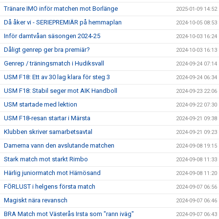
Tränare IMO inför matchen mot Borlänge
2025-01-09 14:52
Då åker vi - SERIEPREMIÄR på hemmaplan
2024-10-05 08:53
Inför damtvåan säsongen 2024-25
2024-10-03 16:24
Dåligt genrep ger bra premiär?
2024-10-03 16:13
Genrep / träningsmatch i Hudiksvall
2024-09-24 07:14
USM F18: Ett av 30 lag klara för steg 3
2024-09-24 06:34
USM F18: Stabil seger mot AIK Handboll
2024-09-23 22:06
USM startade med lektion
2024-09-22 07:30
USM F18-resan startar i Märsta
2024-09-21 09:38
Klubben skriver samarbetsavtal
2024-09-21 09:23
Damerna vann den avslutande matchen
2024-09-08 19:15
Stark match mot starkt Rimbo
2024-09-08 11:33
Härlig juniormatch mot Härnösand
2024-09-08 11:20
FÖRLUST i helgens första match
2024-09-07 06:56
Magiskt nära revansch
2024-09-07 06:46
BRA Match mot Västerås Irsta som "rann iväg"
2024-09-07 06:43