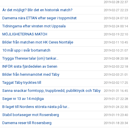
2019-02-28 22:37
Är det möjligt? Blir det en historisk match?
2019-02-27 22:23
Damerna nära ETTAN efter seger i toppmötet
2019-02-24 07:53
Tidningarna efter vinsten mot Uppsala
2019-02-24 00:14
MÖJLIGHETERNAS MATCH
2019-02-19 22:10
Bilder från matchen mot HK Ceres Norrtälje
2019-02-11 10:45
10 mål upp i svår bortamatch
2019-02-10 21:07
Trygga Therese talar (om) tankar...
2019-02-08 20:58
INFÖR sista fjärdedelen av Serien
2019-02-03 22:18
Bilder från hemmamötet med Täby
2019-02-03 21:01
Taggat Täby trycktes till
2019-02-02 17:25
Sanna snackar formtopp, truppbredd, publiktryck och Täby
2019-01-31 16:45
Seger nr 13 av 14 möjliga
2019-01-27 22:28
B-laget till Nordens största nästa på tur...
2019-01-24 22:30
Stabil bortaseger mot Rosersberg
2019-01-19 23:40
Damerna reser till Rosersberg
2019-01-18 20:34