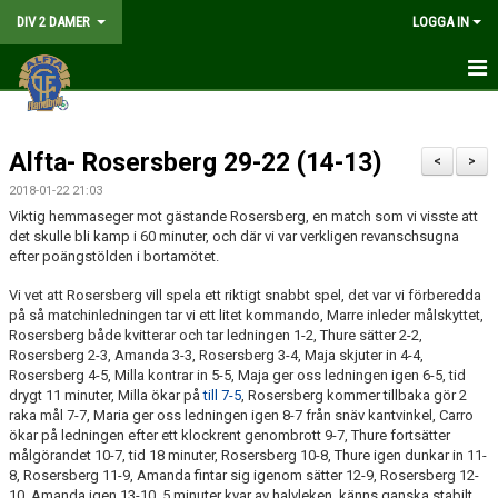
DIV 2 DAMER
LOGGA IN
HEM
Alfta- Rosersberg 29-22 (14-13)
NYHETER
<
>
2018-01-22 21:03
GÅ PÅ MATCH
Viktig hemmaseger mot gästande Rosersberg, en match som vi visste att
det skulle bli kamp i 60 minuter, och där vi var verkligen revanschsugna
MATCHER
efter poängstölden i bortamötet.
Vi vet att Rosersberg vill spela ett riktigt snabbt spel, det var vi förberedda
KALENDER
på så matchinledningen tar vi ett litet kommando, Marre inleder målskyttet,
Rosersberg både kvitterar och tar ledningen 1-2, Thure sätter 2-2,
TRUPPEN
Rosersberg 2-3, Amanda 3-3, Rosersberg 3-4, Maja skjuter in 4-4,
Rosersberg 4-5, Milla kontrar in 5-5, Maja ger oss ledningen igen 6-5, tid
drygt 11 minuter, Milla ökar på
till 7-5
, Rosersberg kommer tillbaka gör 2
DOKUMENT
raka mål 7-7, Maria ger oss ledningen igen 8-7 från snäv kantvinkel, Carro
ökar på ledningen efter ett klockrent genombrott 9-7, Thure fortsätter
KONTAKT
målgörandet 10-7, tid 18 minuter, Rosersberg 10-8, Thure igen dunkar in 11-
8, Rosersberg 11-9, Amanda fintar sig igenom sätter 12-9, Rosersberg 12-
LIVESÄNDNING
10, Amanda igen 13-10, 5 minuter kvar av halvleken, känns ganska stabilt.