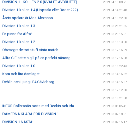
DIVISION 1 - KOLLEN 2.0 (KVALET AVBRUTET)
2019-04-19 08:21
Division 1-kollen 1:4 (Uppsala eller Boden???)
2019-04-14 21:48
Årets spelare är Moa Alexsson
2019-04-13 22:30
Division 1-kollen 1.3
2019-03-26 21:35
En pinne för Alfta!
2019-03-23 15:51
Division 1-kollen 1.2
2019-03-18 13:50
Obesegrade trots tuff sista match
2019-03-17 16:59
Alfta GIF satte sigill på en perfekt säsong
2019-03-17 16:58
Division 1-kollen 1.0
2019-03-16 22:43
Kom och fira damlaget
2019-03-14 16:32
Dehlin och Ljung i P4 Gävleborg
2019-03-14 15:07
2019-03-12 12:00
2019-03-10 21:58
INFÖR Bollstanäs borta med Beckis och Ida
2019-03-08 05:41
DAMERNA KLARA FÖR DIVISION 1
2019-03-02 18:51
DIVISION 1 NÄSTA!
2019-03-02 15:17