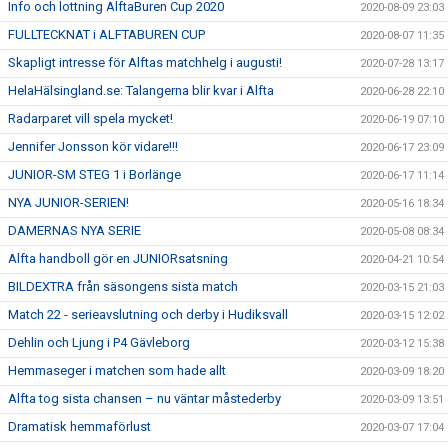
Info och lottning AlftaBuren Cup 2020
2020-08-09 23:03
FULLTECKNAT i ALFTABUREN CUP
2020-08-07 11:35
Skapligt intresse för Alftas matchhelg i augusti!
2020-07-28 13:17
HelaHälsingland.se: Talangerna blir kvar i Alfta
2020-06-28 22:10
Radarparet vill spela mycket!
2020-06-19 07:10
Jennifer Jonsson kör vidare!!!
2020-06-17 23:09
JUNIOR-SM STEG 1 i Borlänge
2020-06-17 11:14
NYA JUNIOR-SERIEN!
2020-05-16 18:34
DAMERNAS NYA SERIE
2020-05-08 08:34
Alfta handboll gör en JUNIORsatsning
2020-04-21 10:54
BILDEXTRA från säsongens sista match
2020-03-15 21:03
Match 22 - serieavslutning och derby i Hudiksvall
2020-03-15 12:02
Dehlin och Ljung i P4 Gävleborg
2020-03-12 15:38
Hemmaseger i matchen som hade allt
2020-03-09 18:20
Alfta tog sista chansen – nu väntar måstederby
2020-03-09 13:51
Dramatisk hemmaförlust
2020-03-07 17:04