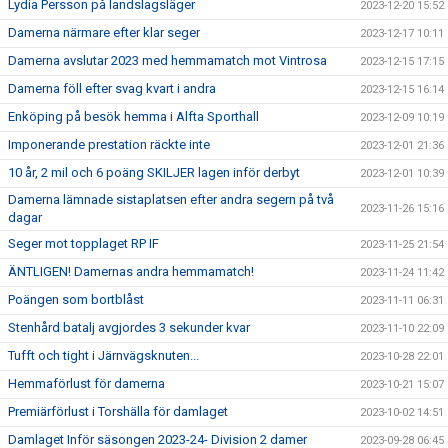
Lydia Persson på landslagsläger
2023-12-20 15:52
Damerna närmare efter klar seger
2023-12-17 10:11
Damerna avslutar 2023 med hemmamatch mot Vintrosa
2023-12-15 17:15
Damerna föll efter svag kvart i andra
2023-12-15 16:14
Enköping på besök hemma i Alfta Sporthall
2023-12-09 10:19
Imponerande prestation räckte inte
2023-12-01 21:36
10 år, 2 mil och 6 poäng SKILJER lagen inför derbyt
2023-12-01 10:39
Damerna lämnade sistaplatsen efter andra segern på två
2023-11-26 15:16
dagar
Seger mot topplaget RP IF
2023-11-25 21:54
ÄNTLIGEN! Damernas andra hemmamatch!
2023-11-24 11:42
Poängen som bortblåst
2023-11-11 06:31
Stenhård batalj avgjordes 3 sekunder kvar
2023-11-10 22:09
Tufft och tight i Järnvägsknuten...
2023-10-28 22:01
Hemmaförlust för damerna
2023-10-21 15:07
Premiärförlust i Torshälla för damlaget
2023-10-02 14:51
Damlaget Inför säsongen 2023-24- Division 2 damer
2023-09-28 06:45