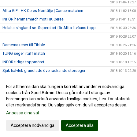
2018-11-04 19:27
Alfta GIF - HK Ceres Norrtälje | Cancermatchen
2018-11-02 18:08
INFÖR hemmamatch mot HK Ceres
2018-11-01 18:31
Helahalsingland.se: Superstart för Alfta i tvåans topp
2018-10-30 23:36
2018-10-28 23:07
Damerna reser till Tibble
2018-10-26 21:26
TUNG seger i tuff match
2018-10-20 19:16
INFÖR tidiga toppmötet
2018-10-18 18:15
Sjuk halvlek grundlade överraskande storseger
2018-10-13 22:20
Damerna antar tuffaste utmaningen hittills
2018-10-12 22:22
För att hemsidan ska fungera korrekt använder vi nödvändiga
Mål av Thessan i frustrerande seger
2018-10-06 17:14
cookies från SportAdmin. Dessa går inte att stänga av.
Inför hemmapremiären
2018-10-05 16:03
Föreningen kan också använda frivilliga cookies, t.ex. för statistik
Säker premiärseger i märklig match
eller marknadsföring. Du väljer själv om du vill acceptera dessa.
2018-09-30 21:05
Anpassa dina val
Bred bas och bra mix när Alfta laddar om i tvåan
2018-09-29 12:48
2018-09-25 21:48
Acceptera nödvändiga
Acceptera alla
BL INFO CUP: BRONS till Alfta
2018-09-11 12:15