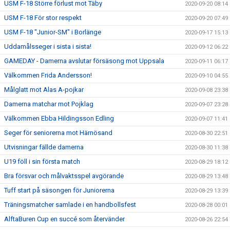
USM F-18 Större förlust mot Täby
2020-09-20 08:14
USM F-18 För stor respekt
2020-09-20 07:49
USM F-18 "Junior-SM" i Borlänge
2020-09-17 15:13
Uddamålsseger i sista i sista!
2020-09-12 06:22
GAMEDAY - Damerna avslutar försäsong mot Uppsala
2020-09-11 06:17
Välkommen Frida Andersson!
2020-09-10 04:55
Målglatt mot Alas A-pojkar
2020-09-08 23:38
Damerna matchar mot Pojklag
2020-09-07 23:28
Välkommen Ebba Hildingsson Edling
2020-09-07 11:41
Seger för seniorerna mot Härnösand
2020-08-30 22:51
Utvisningar fällde damerna
2020-08-30 11:38
U19 föll i sin första match
2020-08-29 18:12
Bra försvar och målvaktsspel avgörande
2020-08-29 13:48
Tuff start på säsongen för Juniorerna
2020-08-29 13:39
Träningsmatcher samlade i en handbollsfest
2020-08-28 00:01
AlftaBuren Cup en succé som återvänder
2020-08-26 22:54