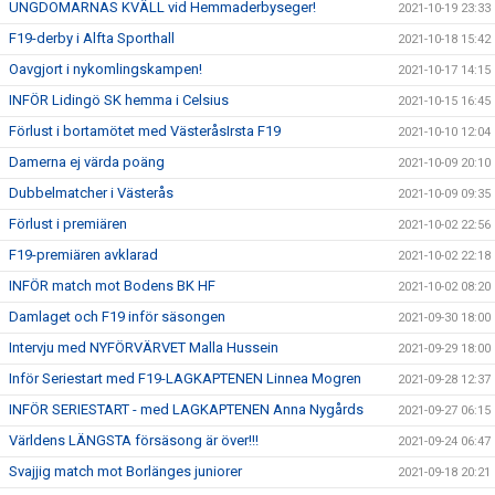
UNGDOMARNAS KVÄLL vid Hemmaderbyseger!
2021-10-19 23:33
F19-derby i Alfta Sporthall
2021-10-18 15:42
Oavgjort i nykomlingskampen!
2021-10-17 14:15
INFÖR Lidingö SK hemma i Celsius
2021-10-15 16:45
Förlust i bortamötet med VästeråsIrsta F19
2021-10-10 12:04
Damerna ej värda poäng
2021-10-09 20:10
Dubbelmatcher i Västerås
2021-10-09 09:35
Förlust i premiären
2021-10-02 22:56
F19-premiären avklarad
2021-10-02 22:18
INFÖR match mot Bodens BK HF
2021-10-02 08:20
Damlaget och F19 inför säsongen
2021-09-30 18:00
Intervju med NYFÖRVÄRVET Malla Hussein
2021-09-29 18:00
Inför Seriestart med F19-LAGKAPTENEN Linnea Mogren
2021-09-28 12:37
INFÖR SERIESTART - med LAGKAPTENEN Anna Nygårds
2021-09-27 06:15
Världens LÄNGSTA försäsong är över!!!
2021-09-24 06:47
Svajjig match mot Borlänges juniorer
2021-09-18 20:21