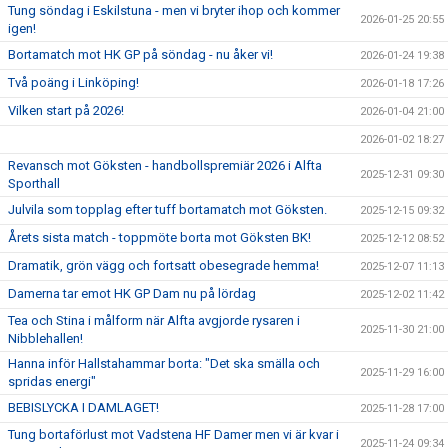
Tung söndag i Eskilstuna - men vi bryter ihop och kommer
2026-01-25 20:55
igen!
Bortamatch mot HK GP på söndag - nu åker vi!
2026-01-24 19:38
Två poäng i Linköping!
2026-01-18 17:26
Vilken start på 2026!
2026-01-04 21:00
2026-01-02 18:27
Revansch mot Göksten - handbollspremiär 2026 i Alfta
2025-12-31 09:30
Sporthall
Julvila som topplag efter tuff bortamatch mot Göksten.
2025-12-15 09:32
Årets sista match - toppmöte borta mot Göksten BK!
2025-12-12 08:52
Dramatik, grön vägg och fortsatt obesegrade hemma!
2025-12-07 11:13
Damerna tar emot HK GP Dam nu på lördag
2025-12-02 11:42
Tea och Stina i målform när Alfta avgjorde rysaren i
2025-11-30 21:00
Nibblehallen!
Hanna inför Hallstahammar borta: "Det ska smälla och
2025-11-29 16:00
spridas energi"
BEBISLYCKA I DAMLAGET!
2025-11-28 17:00
Tung bortaförlust mot Vadstena HF Damer men vi är kvar i
2025-11-24 09:34