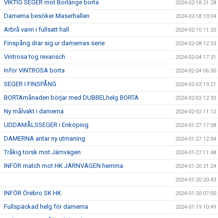
VIKTIG SEGER mot Borlänge borta
2024-02-18 21:28
Damerna besöker Maserhallen
2024-02-18 13:04
Arbrå vann i fullsatt hall
2024-02-10 11:20
Finspång drar sig ur damernas serie
2024-02-08 12:53
Vintrosa tog revansch
2024-02-04 17:31
Inför VINTROSA borta
2024-02-04 06:00
SEGER I FINSPÅNG
2024-02-03 19:21
BORTAmånaden börjar med DUBBELhelg BORTA
2024-02-03 12:33
Ny målvakt i damerna
2024-02-02 11:12
UDDAMÅLSSEGER i Enköping
2024-01-27 17:08
DAMERNA antar ny utmaning
2024-01-27 12:04
Tråkig torsk mot Järnvägen
2024-01-27 11:48
INFÖR match mot HK JÄRNVÄGEN hemma
2024-01-20 21:24
2024-01-20 20:43
INFÖR Örebro SK HK
2024-01-20 07:00
Fullspäckad helg för damerna
2024-01-19 10:49