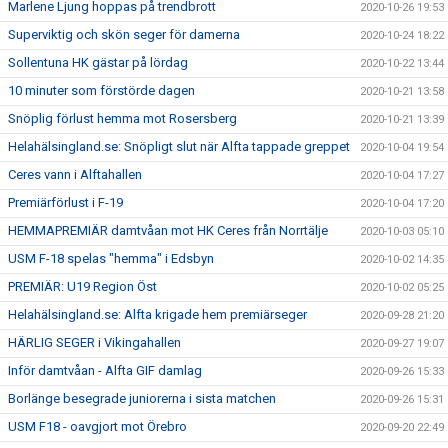
Marlene Ljung hoppas på trendbrott
2020-10-26 19:53
Superviktig och skön seger för damerna
2020-10-24 18:22
Sollentuna HK gästar på lördag
2020-10-22 13:44
10 minuter som förstörde dagen
2020-10-21 13:58
Snöplig förlust hemma mot Rosersberg
2020-10-21 13:39
Helahälsingland.se: Snöpligt slut när Alfta tappade greppet
2020-10-04 19:54
Ceres vann i Alftahallen
2020-10-04 17:27
Premiärförlust i F-19
2020-10-04 17:20
HEMMAPREMIÄR damtvåan mot HK Ceres från Norrtälje
2020-10-03 05:10
USM F-18 spelas "hemma" i Edsbyn
2020-10-02 14:35
PREMIÄR: U19 Region Öst
2020-10-02 05:25
Helahälsingland.se: Alfta krigade hem premiärseger
2020-09-28 21:20
HÄRLIG SEGER i Vikingahallen
2020-09-27 19:07
Inför damtvåan - Alfta GIF damlag
2020-09-26 15:33
Borlänge besegrade juniorerna i sista matchen
2020-09-26 15:31
USM F18 - oavgjort mot Örebro
2020-09-20 22:49