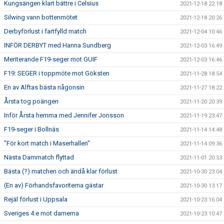
Kungsängen klart bättre i Celsius
2021-12-18 22:18
Silwing vann bottenmötet
2021-12-18 20:26
Derbyförlust i fartfylld match
2021-12-04 10:46
INFÖR DERBYT med Hanna Sundberg
2021-12-03 16:49
Meriterande F19-seger mot GUIF
2021-12-03 16:46
F19: SEGER i toppmöte mot Göksten
2021-11-28 18:54
En av Alftas bästa någonsin
2021-11-27 18:22
Årsta tog poängen
2021-11-20 20:39
Inför Årsta hemma med Jennifer Jonsson
2021-11-19 23:47
F19-seger i Bollnäs
2021-11-14 14:48
"För kort match i Maserhallen"
2021-11-14 09:36
Nästa Dammatch flyttad
2021-11-01 20:53
Bästa (?) matchen och ändå klar förlust
2021-10-30 23:04
(En av) Förhandsfavoriterna gästar
2021-10-30 13:17
Rejäl förlust i Uppsala
2021-10-23 16:04
Sveriges 4:e mot damerna
2021-10-23 10:47