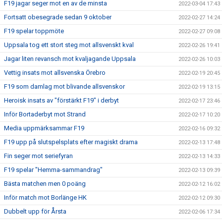
F19 jagar seger mot en av de minsta
2022-03-04 17:43
Fortsatt obesegrade sedan 9 oktober
2022-02-27 14:24
F19 spelar toppmöte
2022-02-27 09:08
Uppsala tog ett stort steg mot allsvenskt kval
2022-02-26 19:41
Jagar liten revansch mot kvaljagande Uppsala
2022-02-26 10:03
Vettig insats mot allsvenska Örebro
2022-02-19 20:45
F19 som damlag mot blivande allsvenskor
2022-02-19 13:15
Heroisk insats av "förstärkt F19" i derbyt
2022-02-17 23:46
Inför Bortaderbyt mot Strand
2022-02-17 10:20
Media uppmärksammar F19
2022-02-16 09:32
F19 upp på slutspelsplats efter magiskt drama
2022-02-13 17:48
Fin seger mot seriefyran
2022-02-13 14:33
F19 spelar "Hemma-sammandrag"
2022-02-13 09:39
Bästa matchen men 0 poäng
2022-02-12 16:02
Inför match mot Borlänge HK
2022-02-12 09:30
Dubbelt upp för Årsta
2022-02-06 17:34