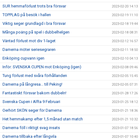
SUR hemmaförlust trots bra försvar
2023-02-20 14:13
TOPPLAG på besök i hallen
2023-02-19 11:10
Viktig seger grundlagd i bra försvar
2023-02-18 19:44
Många poäng på spel i dubbelhelgen
2023-02-18 08:31
Väntad förlust mot div 1-laget
2023-02-12 16:57
Damerna möter seriesegraren
2023-02-11 18:50
Enköping cupvann igen
2023-02-10 04:13
Inför: SVENSKA CUPEN mot Enköping (igen)
2023-02-08 09:46
Tung förlust med svåra förhållanden
2023-02-05 15:45
Damerna på långresa... till Peking!
2023-02-05 07:31
Fantastiskt försvar bakom dubbeln!
2023-01-28 17:26
Svenska Cupen i Alfta 9 Februari
2023-01-25 18:12
Oerhört SKÖN seger för Damerna
2023-01-21 18:36
Het hemmakamp efter 1,5 månad utan match
2023-01-21 10:32
Damerna föll i riktigt svag insats
2023-01-07 18:56
Damerna tillbaka efter långvila
2023-01-07 10:40