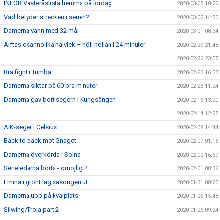
INFÖR VästeråsIrsta hemma på lördag
2020-03-05 10:22
Vad betyder strecken i serien?
2020-03-02 14:30
Damerna vann med 32 mål
2020-03-01 08:34
Alftas osannolika halvlek – höll nollan i 24 minuter
2020-02-29 21:48
2020-02-26 23:07
Bra fight i Tumba
2020-02-23 16:37
Damerna siktar på 60 bra minuter
2020-02-23 11:24
Damerna gav bort segern i Kungsängen
2020-02-16 13:20
2020-02-14 12:25
AIK-seger i Celsius
2020-02-08 14:44
Back to back mot Gnaget
2020-02-07 01:15
Damerna överkörda i Solna
2020-02-02 16:57
Serieledarna borta - omöjligt?
2020-02-01 08:36
Emina i grönt lag säsongen ut
2020-01-31 08:23
Damerna upp på kvalplats
2020-01-26 15:48
Silwing/Troja part 2
2020-01-26 09:24