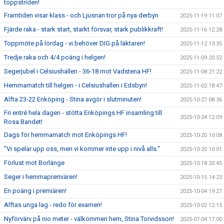
toppstriden!
Framtiden visar klass - och Ljusnan tror på nya derbyn
2025-11-19 11:07
Fjärde raka - stark start, starkt försvar, stark publikkraft!
2025-11-16 12:28
Toppmöte på lördag - vi behöver DIG på läktaren!
2025-11-12 13:35
Tredje raka och 4/4 poäng i helgen!
2025-11-09 20:52
Segerjubel i Celsiushallen - 36-18 mot Vadstena HF!
2025-11-08 21:22
Hemmamatch till helgen - i Celsiushallen i Edsbyn!
2025-11-02 18:47
Alfta 23-22 Enköping - Stina avgör i slutminuten!
2025-10-27 08:36
Fri entré hela dagen - stötta Enköpings HF insamling till
2025-10-24 12:09
Rosa Bandet!
Dags för hemmamatch mot Enköpings HF!
2025-10-20 10:08
"Vi spelar upp oss, men vi kommer inte upp i nivå alls."
2025-10-20 10:01
Förlust mot Borlänge
2025-10-18 20:45
Seger i hemmapremiären!
2025-10-15 14:23
En poäng i premiären!
2025-10-04 19:27
Alftas unga lag - redo för examen!
2025-10-02 12:15
Nyförvärv på nio meter - välkommen hem, Stina Torvidsson!
2025-07-04 17:00