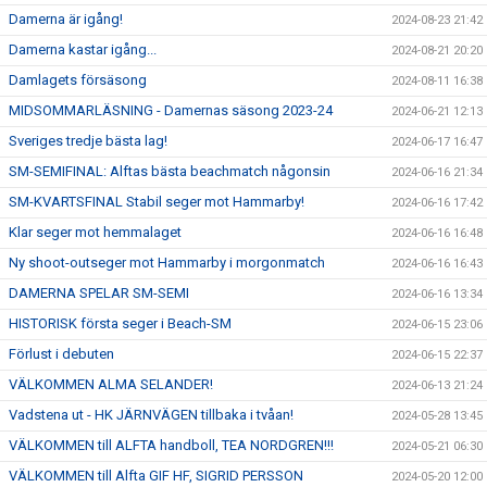
Damerna är igång!
2024-08-23 21:42
Damerna kastar igång...
2024-08-21 20:20
Damlagets försäsong
2024-08-11 16:38
MIDSOMMARLÄSNING - Damernas säsong 2023-24
2024-06-21 12:13
Sveriges tredje bästa lag!
2024-06-17 16:47
SM-SEMIFINAL: Alftas bästa beachmatch någonsin
2024-06-16 21:34
SM-KVARTSFINAL Stabil seger mot Hammarby!
2024-06-16 17:42
Klar seger mot hemmalaget
2024-06-16 16:48
Ny shoot-outseger mot Hammarby i morgonmatch
2024-06-16 16:43
DAMERNA SPELAR SM-SEMI
2024-06-16 13:34
HISTORISK första seger i Beach-SM
2024-06-15 23:06
Förlust i debuten
2024-06-15 22:37
VÄLKOMMEN ALMA SELANDER!
2024-06-13 21:24
Vadstena ut - HK JÄRNVÄGEN tillbaka i tvåan!
2024-05-28 13:45
VÄLKOMMEN till ALFTA handboll, TEA NORDGREN!!!
2024-05-21 06:30
VÄLKOMMEN till Alfta GIF HF, SIGRID PERSSON
2024-05-20 12:00