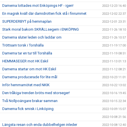
Damerna lottades mot Enköpings HF - igen!
2022-12-23 16:40
En magisk kväll där damidrotten fick stå i finrummet
2022-12-02 22:37
SUPERDERBYT på hemmaplan
2022-12-01 23:31
Stark moral bakom SKRÄLLsegern i ENKÖPING
2022-11-26 18:10
Damerna sluter leden och laddar om
2022-11-26 10:57
Tröttsam torsk i Torshälla
2022-11-19 17:00
Damerna tar en tur till Torshälla
2022-11-19 08:51
HEMMASEGER mot HK Eskil
2022-11-13 01:13
Damerna startar om mot HK Eskil
2022-11-12 08:21
Damerna producerade för lite mål
2022-10-23 11:01
Inför hemmamötet med NKIK
2022-10-22 13:02
Den tråkiga trenden bröts med storseger!
2022-10-16 19:45
Två Nollpoängare brakar samman
2022-10-15 22:34
Damerna fick smisk i Linköping
2022-10-09 15:07
2022-10-08 21:56
Längsta resan och enda dubbelhelgen inleder
2022-10-08 12:40