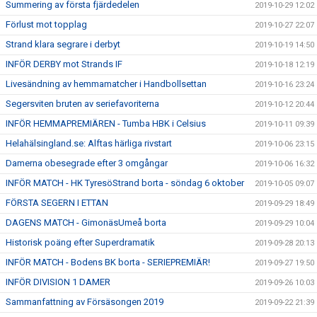
Summering av första fjärdedelen
2019-10-29 12:02
Förlust mot topplag
2019-10-27 22:07
Strand klara segrare i derbyt
2019-10-19 14:50
INFÖR DERBY mot Strands IF
2019-10-18 12:19
Livesändning av hemmamatcher i Handbollsettan
2019-10-16 23:24
Segersviten bruten av seriefavoriterna
2019-10-12 20:44
INFÖR HEMMAPREMIÄREN - Tumba HBK i Celsius
2019-10-11 09:39
Helahälsingland.se: Alftas härliga rivstart
2019-10-06 23:15
Damerna obesegrade efter 3 omgångar
2019-10-06 16:32
INFÖR MATCH - HK TyresöStrand borta - söndag 6 oktober
2019-10-05 09:07
FÖRSTA SEGERN I ETTAN
2019-09-29 18:49
DAGENS MATCH - GimonäsUmeå borta
2019-09-29 10:04
Historisk poäng efter Superdramatik
2019-09-28 20:13
INFÖR MATCH - Bodens BK borta - SERIEPREMIÄR!
2019-09-27 19:50
INFÖR DIVISION 1 DAMER
2019-09-26 10:03
Sammanfattning av Försäsongen 2019
2019-09-22 21:39