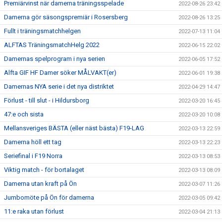
Premiärvinst när damerna träningsspelade
2022-08-26 23:42
Damerna gör säsongspremiär i Rosersberg
2022-08-26 13:25
Fullt i träningsmatchhelgen
2022-07-13 11:04
ALFTAS TräningsmatchHelg 2022
2022-06-15 22:02
Damernas spelprogram i nya serien
2022-06-05 17:52
Alfta GIF HF Damer söker MÅLVAKT(er)
2022-06-01 19:38
Damernas NYA serie i det nya distriktet
2022-04-29 14:47
Förlust - till slut - i Hildursborg
2022-03-20 16:45
47:e och sista
2022-03-20 10:08
Mellansveriges BÄSTA (eller näst bästa) F19-LAG
2022-03-13 22:59
Damerna höll ett tag
2022-03-13 22:23
Seriefinal i F19 Norra
2022-03-13 08:53
Viktig match - för bortalaget
2022-03-13 08:09
Damerna utan kraft på Ön
2022-03-07 11:26
Jumbomöte på Ön för damerna
2022-03-05 09:42
11:e raka utan förlust
2022-03-04 21:13