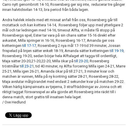
Carro nytt genombrott 14-10, Rosersberg ger sig inte, reducerar tre gånger
innan halvtidsvilan 14-13, bra period från båda lagen.
TABELL
Andra halvlek inleds med ett missat anfall från oss, Rosersberg går till
motattack och kan kvittera 14-14, Rosersberg följer upp med ytterligare 2
mål och tar ledningen med 14-16, timeout Alfta, vi måste få stopp på
Rosersbergs spel, Ester tar vara på sin chans sätter 15-16 direkt efter
avkastet, Milla springer in 16-16, Rosersberg 16-17, Amanda ger oss
kvitteringen
till 17-17
, Rosersberg 2 nya mål 17-19 tid 39 minuter, Jossan
frispelad på linjen sätter enkelt 18-19, Amanda sätter kvitteringen
till 19-19
,
Rosersberg 19-20, sedan börjar hela Alftalaget att tagga till ordentligt,
Maja sätter 20-20,21-20,22-20, Milla ökar på
till 23-20
, Rosersberg
tröstmålar
till 23-21
, tid 40 minuter, ny Alfta forcering Milla igen 24-21, Marre
25-21, Milla igen 26-21, Amanda ökar på till 27-21, 3 minuter kvar och
matchen är vunnen, Milla på ny kontring sätter 28-21, Rosersberg 28-22,
Maja avslutar målgörandet med endast 2 sekunder kvar på matchen 29-22.
Vilken härlig kämpainsats av tjejerna, 3 straffräddningar av Jonna och ett
riktigt taggat försvarsspel av alla gjorde att Rosersberg inte räckt till i
denna match, stort grattis till insatsen hela laget.
/ Ove Hedlund