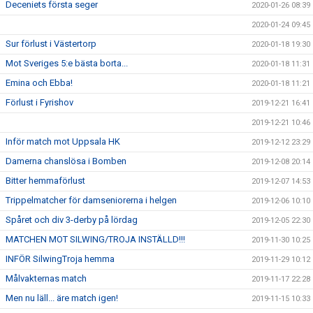
Deceniets första seger
2020-01-26 08:39
2020-01-24 09:45
Sur förlust i Västertorp
2020-01-18 19:30
Mot Sveriges 5:e bästa borta...
2020-01-18 11:31
Emina och Ebba!
2020-01-18 11:21
Förlust i Fyrishov
2019-12-21 16:41
2019-12-21 10:46
Inför match mot Uppsala HK
2019-12-12 23:29
Damerna chanslösa i Bomben
2019-12-08 20:14
Bitter hemmaförlust
2019-12-07 14:53
Trippelmatcher för damseniorerna i helgen
2019-12-06 10:10
Spåret och div 3-derby på lördag
2019-12-05 22:30
MATCHEN MOT SILWING/TROJA INSTÄLLD!!!
2019-11-30 10:25
INFÖR SilwingTroja hemma
2019-11-29 10:12
Målvakternas match
2019-11-17 22:28
Men nu läll... äre match igen!
2019-11-15 10:33