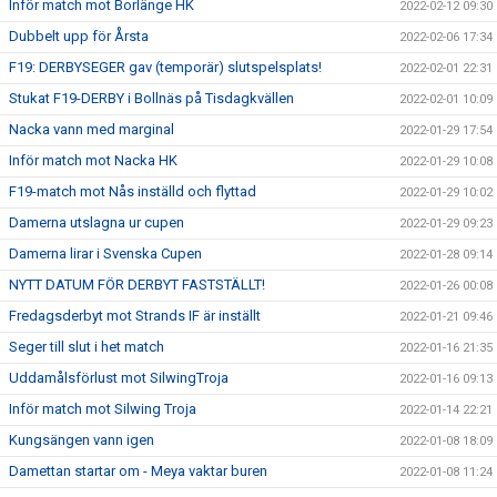
Inför match mot Borlänge HK
2022-02-12 09:30
Dubbelt upp för Årsta
2022-02-06 17:34
F19: DERBYSEGER gav (temporär) slutspelsplats!
2022-02-01 22:31
Stukat F19-DERBY i Bollnäs på Tisdagkvällen
2022-02-01 10:09
Nacka vann med marginal
2022-01-29 17:54
Inför match mot Nacka HK
2022-01-29 10:08
F19-match mot Nås inställd och flyttad
2022-01-29 10:02
Damerna utslagna ur cupen
2022-01-29 09:23
Damerna lirar i Svenska Cupen
2022-01-28 09:14
NYTT DATUM FÖR DERBYT FASTSTÄLLT!
2022-01-26 00:08
Fredagsderbyt mot Strands IF är inställt
2022-01-21 09:46
Seger till slut i het match
2022-01-16 21:35
Uddamålsförlust mot SilwingTroja
2022-01-16 09:13
Inför match mot Silwing Troja
2022-01-14 22:21
Kungsängen vann igen
2022-01-08 18:09
Damettan startar om - Meya vaktar buren
2022-01-08 11:24