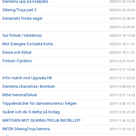
Damerna upp på kvalplats
2020-01-26 15:48
Silwing/Troja part 2
2020-01-26 09:24
Deceniets första seger
2020-01-26 08:39
2020-01-24 09:45
Sur förlust i Västertorp
2020-01-18 19:30
Mot Sveriges 5:e bästa borta...
2020-01-18 11:31
Emina och Ebba!
2020-01-18 11:21
Förlust i Fyrishov
2019-12-21 16:41
2019-12-21 10:46
Inför match mot Uppsala HK
2019-12-12 23:29
Damerna chanslösa i Bomben
2019-12-08 20:14
Bitter hemmaförlust
2019-12-07 14:53
Trippelmatcher för damseniorerna i helgen
2019-12-06 10:10
Spåret och div 3-derby på lördag
2019-12-05 22:30
MATCHEN MOT SILWING/TROJA INSTÄLLD!!!
2019-11-30 10:25
INFÖR SilwingTroja hemma
2019-11-29 10:12