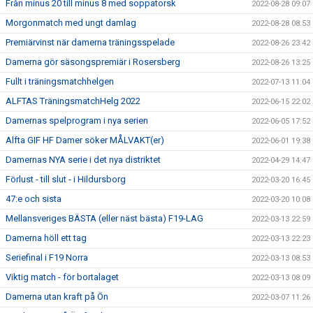
Från minus 20 till minus 8 med soppatorsk
2022-08-28 09:07
Morgonmatch med ungt damlag
2022-08-28 08:53
Premiärvinst när damerna träningsspelade
2022-08-26 23:42
Damerna gör säsongspremiär i Rosersberg
2022-08-26 13:25
Fullt i träningsmatchhelgen
2022-07-13 11:04
ALFTAS TräningsmatchHelg 2022
2022-06-15 22:02
Damernas spelprogram i nya serien
2022-06-05 17:52
Alfta GIF HF Damer söker MÅLVAKT(er)
2022-06-01 19:38
Damernas NYA serie i det nya distriktet
2022-04-29 14:47
Förlust - till slut - i Hildursborg
2022-03-20 16:45
47:e och sista
2022-03-20 10:08
Mellansveriges BÄSTA (eller näst bästa) F19-LAG
2022-03-13 22:59
Damerna höll ett tag
2022-03-13 22:23
Seriefinal i F19 Norra
2022-03-13 08:53
Viktig match - för bortalaget
2022-03-13 08:09
Damerna utan kraft på Ön
2022-03-07 11:26