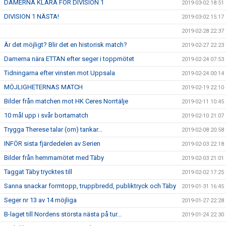
DAMERNA KLARA FÖR DIVISION 1
2019-03-02 18:51
DIVISION 1 NÄSTA!
2019-03-02 15:17
2019-02-28 22:37
Är det möjligt? Blir det en historisk match?
2019-02-27 22:23
Damerna nära ETTAN efter seger i toppmötet
2019-02-24 07:53
Tidningarna efter vinsten mot Uppsala
2019-02-24 00:14
MÖJLIGHETERNAS MATCH
2019-02-19 22:10
Bilder från matchen mot HK Ceres Norrtälje
2019-02-11 10:45
10 mål upp i svår bortamatch
2019-02-10 21:07
Trygga Therese talar (om) tankar...
2019-02-08 20:58
INFÖR sista fjärdedelen av Serien
2019-02-03 22:18
Bilder från hemmamötet med Täby
2019-02-03 21:01
Taggat Täby trycktes till
2019-02-02 17:25
Sanna snackar formtopp, truppbredd, publiktryck och Täby
2019-01-31 16:45
Seger nr 13 av 14 möjliga
2019-01-27 22:28
B-laget till Nordens största nästa på tur...
2019-01-24 22:30