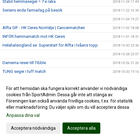
Stabil hemmaseger = 7:e raka
2018-11-24 17:49
Seriens enda farmarlag på besök
2018-11-22 16:34
2018-11-04 19:27
Alfta GIF - HK Ceres Norrtälje | Cancermatchen
2018-11-02 18:08
INFÖR hemmamatch mot HK Ceres
2018-11-01 18:31
Helahalsingland.se: Superstart för Alfta i tvåans topp
2018-10-30 23:36
2018-10-28 23:07
Damerna reser till Tibble
2018-10-26 21:26
TUNG seger i tuff match
2018-10-20 19:16
INFÖR tidiga toppmötet
2018-10-18 18:15
För att hemsidan ska fungera korrekt använder vi nödvändiga
Sjuk halvlek grundlade överraskande storseger
2018-10-13 22:20
cookies från SportAdmin. Dessa går inte att stänga av.
Damerna antar tuffaste utmaningen hittills
2018-10-12 22:22
Föreningen kan också använda frivilliga cookies, t.ex. för statistik
Mål av Thessan i frustrerande seger
eller marknadsföring. Du väljer själv om du vill acceptera dessa.
2018-10-06 17:14
Inför hemmapremiären
Anpassa dina val
2018-10-05 16:03
Säker premiärseger i märklig match
2018-09-30 21:05
Acceptera nödvändiga
Acceptera alla
Bred bas och bra mix när Alfta laddar om i tvåan
2018-09-29 12:48