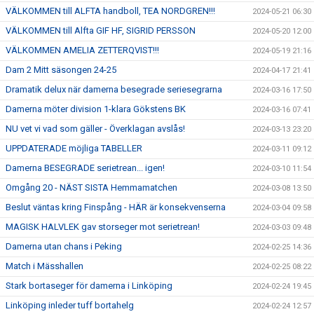
VÄLKOMMEN till ALFTA handboll, TEA NORDGREN!!!
2024-05-21 06:30
VÄLKOMMEN till Alfta GIF HF, SIGRID PERSSON
2024-05-20 12:00
VÄLKOMMEN AMELIA ZETTERQVIST!!!
2024-05-19 21:16
Dam 2 Mitt säsongen 24-25
2024-04-17 21:41
Dramatik delux när damerna besegrade seriesegrarna
2024-03-16 17:50
Damerna möter division 1-klara Gökstens BK
2024-03-16 07:41
NU vet vi vad som gäller - Överklagan avslås!
2024-03-13 23:20
UPPDATERADE möjliga TABELLER
2024-03-11 09:12
Damerna BESEGRADE serietrean... igen!
2024-03-10 11:54
Omgång 20 - NÄST SISTA Hemmamatchen
2024-03-08 13:50
Beslut väntas kring Finspång - HÄR är konsekvenserna
2024-03-04 09:58
MAGISK HALVLEK gav storseger mot serietrean!
2024-03-03 09:48
Damerna utan chans i Peking
2024-02-25 14:36
Match i Mässhallen
2024-02-25 08:22
Stark bortaseger för damerna i Linköping
2024-02-24 19:45
Linköping inleder tuff bortahelg
2024-02-24 12:57