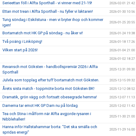
Serieettan föll i Alfta Sporthall - vi vinner med 21-19!
2026-02-01 21:42
Ettan mot trean i Alfta Sporthall - nu fyller vi läktaren!
2026-01-30 10:56
Tung söndag i Eskilstuna - men vi bryter ihop och kommer
2026-01-25 20:55
igen!
Bortamatch mot HK GP på söndag - nu åker vi!
2026-01-24 19:38
Två poäng i Linköping!
2026-01-18 17:26
Vilken start på 2026!
2026-01-04 21:00
2026-01-02 18:27
Revansch mot Göksten - handbollspremiär 2026 i Alfta
2025-12-31 09:30
Sporthall
Julvila som topplag efter tuff bortamatch mot Göksten.
2025-12-15 09:32
Årets sista match - toppmöte borta mot Göksten BK!
2025-12-12 08:52
Dramatik, grön vägg och fortsatt obesegrade hemma!
2025-12-07 11:13
Damerna tar emot HK GP Dam nu på lördag
2025-12-02 11:42
Tea och Stina i målform när Alfta avgjorde rysaren i
2025-11-30 21:00
Nibblehallen!
Hanna inför Hallstahammar borta: "Det ska smälla och
2025-11-29 16:00
spridas energi"