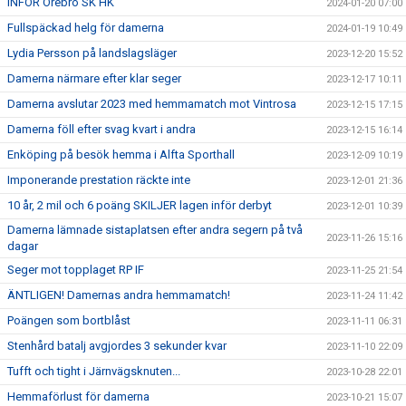
INFÖR Örebro SK HK
2024-01-20 07:00
Fullspäckad helg för damerna
2024-01-19 10:49
Lydia Persson på landslagsläger
2023-12-20 15:52
Damerna närmare efter klar seger
2023-12-17 10:11
Damerna avslutar 2023 med hemmamatch mot Vintrosa
2023-12-15 17:15
Damerna föll efter svag kvart i andra
2023-12-15 16:14
Enköping på besök hemma i Alfta Sporthall
2023-12-09 10:19
Imponerande prestation räckte inte
2023-12-01 21:36
10 år, 2 mil och 6 poäng SKILJER lagen inför derbyt
2023-12-01 10:39
Damerna lämnade sistaplatsen efter andra segern på två
2023-11-26 15:16
dagar
Seger mot topplaget RP IF
2023-11-25 21:54
ÄNTLIGEN! Damernas andra hemmamatch!
2023-11-24 11:42
Poängen som bortblåst
2023-11-11 06:31
Stenhård batalj avgjordes 3 sekunder kvar
2023-11-10 22:09
Tufft och tight i Järnvägsknuten...
2023-10-28 22:01
Hemmaförlust för damerna
2023-10-21 15:07