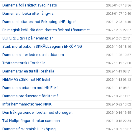
Damerna föll i riktigt svag insats
2023-01-07 18:56
Damerna tillbaka efter långvila
2023-01-07 10:40
Damerna lottades mot Enköpings HF - igen!
2022-12-23 16:40
En magisk kväll där damidrotten fick stå i finrummet
2022-12-02 22:37
SUPERDERBYT på hemmaplan
2022-12-01 23:31
Stark moral bakom SKRÄLLsegern i ENKÖPING
2022-11-26 18:10
Damerna sluter leden och laddar om
2022-11-26 10:57
Tröttsam torsk i Torshälla
2022-11-19 17:00
Damerna tar en tur till Torshälla
2022-11-19 08:51
HEMMASEGER mot HK Eskil
2022-11-13 01:13
Damerna startar om mot HK Eskil
2022-11-12 08:21
Damerna producerade för lite mål
2022-10-23 11:01
Inför hemmamötet med NKIK
2022-10-22 13:02
Den tråkiga trenden bröts med storseger!
2022-10-16 19:45
Två Nollpoängare brakar samman
2022-10-15 22:34
Damerna fick smisk i Linköping
2022-10-09 15:07