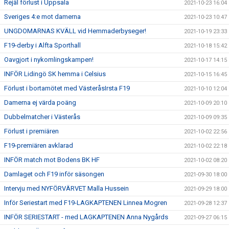
Rejäl förlust i Uppsala
2021-10-23 16:04
Sveriges 4:e mot damerna
2021-10-23 10:47
UNGDOMARNAS KVÄLL vid Hemmaderbyseger!
2021-10-19 23:33
F19-derby i Alfta Sporthall
2021-10-18 15:42
Oavgjort i nykomlingskampen!
2021-10-17 14:15
INFÖR Lidingö SK hemma i Celsius
2021-10-15 16:45
Förlust i bortamötet med VästeråsIrsta F19
2021-10-10 12:04
Damerna ej värda poäng
2021-10-09 20:10
Dubbelmatcher i Västerås
2021-10-09 09:35
Förlust i premiären
2021-10-02 22:56
F19-premiären avklarad
2021-10-02 22:18
INFÖR match mot Bodens BK HF
2021-10-02 08:20
Damlaget och F19 inför säsongen
2021-09-30 18:00
Intervju med NYFÖRVÄRVET Malla Hussein
2021-09-29 18:00
Inför Seriestart med F19-LAGKAPTENEN Linnea Mogren
2021-09-28 12:37
INFÖR SERIESTART - med LAGKAPTENEN Anna Nygårds
2021-09-27 06:15