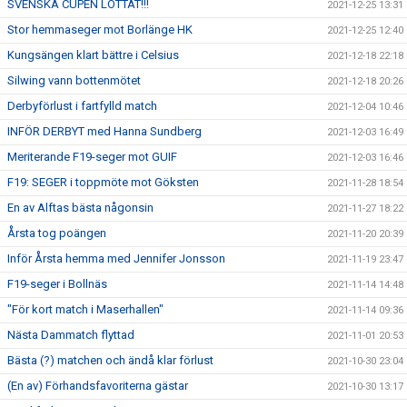
SVENSKA CUPEN LOTTAT!!!
2021-12-25 13:31
Stor hemmaseger mot Borlänge HK
2021-12-25 12:40
Kungsängen klart bättre i Celsius
2021-12-18 22:18
Silwing vann bottenmötet
2021-12-18 20:26
Derbyförlust i fartfylld match
2021-12-04 10:46
INFÖR DERBYT med Hanna Sundberg
2021-12-03 16:49
Meriterande F19-seger mot GUIF
2021-12-03 16:46
F19: SEGER i toppmöte mot Göksten
2021-11-28 18:54
En av Alftas bästa någonsin
2021-11-27 18:22
Årsta tog poängen
2021-11-20 20:39
Inför Årsta hemma med Jennifer Jonsson
2021-11-19 23:47
F19-seger i Bollnäs
2021-11-14 14:48
"För kort match i Maserhallen"
2021-11-14 09:36
Nästa Dammatch flyttad
2021-11-01 20:53
Bästa (?) matchen och ändå klar förlust
2021-10-30 23:04
(En av) Förhandsfavoriterna gästar
2021-10-30 13:17