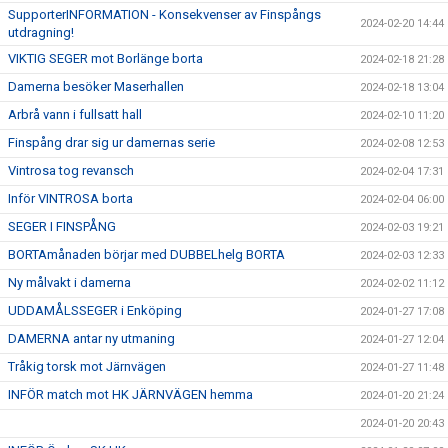
SupporterINFORMATION - Konsekvenser av Finspångs
2024-02-20 14:44
utdragning!
VIKTIG SEGER mot Borlänge borta
2024-02-18 21:28
Damerna besöker Maserhallen
2024-02-18 13:04
Arbrå vann i fullsatt hall
2024-02-10 11:20
Finspång drar sig ur damernas serie
2024-02-08 12:53
Vintrosa tog revansch
2024-02-04 17:31
Inför VINTROSA borta
2024-02-04 06:00
SEGER I FINSPÅNG
2024-02-03 19:21
BORTAmånaden börjar med DUBBELhelg BORTA
2024-02-03 12:33
Ny målvakt i damerna
2024-02-02 11:12
UDDAMÅLSSEGER i Enköping
2024-01-27 17:08
DAMERNA antar ny utmaning
2024-01-27 12:04
Tråkig torsk mot Järnvägen
2024-01-27 11:48
INFÖR match mot HK JÄRNVÄGEN hemma
2024-01-20 21:24
2024-01-20 20:43