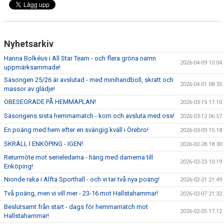
Nyhetsarkiv
Hanna Bolkéus i All Star Team - och flera gröna namn
2026-04-09 10:04
uppmärksammade!
Säsongen 25/26 är avslutad - med minihandboll, skratt och
2026-04-01 08:35
massor av glädje!
OBESEGRADE PÅ HEMMAPLAN!
2026-03-15 17:10
Säsongens sista hemmamatch - kom och avsluta med oss!
2026-03-12 06:57
En poäng med hem efter en svängig kväll i Örebro!
2026-03-09 15:18
SKRÄLL I ENKÖPING - IGEN!
2026-02-28 18:30
Returmöte mot serieledarna - häng med damerna till
2026-02-23 10:19
Enköping!
Nionde raka i Alfta Sporthall - och vi tar två nya poäng!
2026-02-21 21:49
Två poäng, men vi vill mer - 23-16 mot Hallstahammar!
2026-02-07 21:32
Beslutsamt från start - dags för hemmamatch mot
2026-02-05 17:12
Hallstahammar!