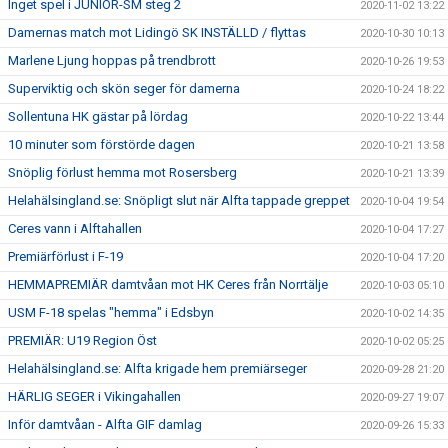
Inget spel i JUNIOR-SM steg 2
2020-11-02 13:22
Damernas match mot Lidingö SK INSTÄLLD / flyttas
2020-10-30 10:13
Marlene Ljung hoppas på trendbrott
2020-10-26 19:53
Superviktig och skön seger för damerna
2020-10-24 18:22
Sollentuna HK gästar på lördag
2020-10-22 13:44
10 minuter som förstörde dagen
2020-10-21 13:58
Snöplig förlust hemma mot Rosersberg
2020-10-21 13:39
Helahälsingland.se: Snöpligt slut när Alfta tappade greppet
2020-10-04 19:54
Ceres vann i Alftahallen
2020-10-04 17:27
Premiärförlust i F-19
2020-10-04 17:20
HEMMAPREMIÄR damtvåan mot HK Ceres från Norrtälje
2020-10-03 05:10
USM F-18 spelas "hemma" i Edsbyn
2020-10-02 14:35
PREMIÄR: U19 Region Öst
2020-10-02 05:25
Helahälsingland.se: Alfta krigade hem premiärseger
2020-09-28 21:20
HÄRLIG SEGER i Vikingahallen
2020-09-27 19:07
Inför damtvåan - Alfta GIF damlag
2020-09-26 15:33