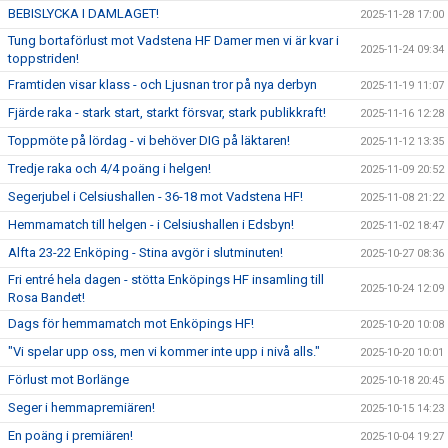
BEBISLYCKA I DAMLAGET!
2025-11-28 17:00
Tung bortaförlust mot Vadstena HF Damer men vi är kvar i
2025-11-24 09:34
toppstriden!
Framtiden visar klass - och Ljusnan tror på nya derbyn
2025-11-19 11:07
Fjärde raka - stark start, starkt försvar, stark publikkraft!
2025-11-16 12:28
Toppmöte på lördag - vi behöver DIG på läktaren!
2025-11-12 13:35
Tredje raka och 4/4 poäng i helgen!
2025-11-09 20:52
Segerjubel i Celsiushallen - 36-18 mot Vadstena HF!
2025-11-08 21:22
Hemmamatch till helgen - i Celsiushallen i Edsbyn!
2025-11-02 18:47
Alfta 23-22 Enköping - Stina avgör i slutminuten!
2025-10-27 08:36
Fri entré hela dagen - stötta Enköpings HF insamling till
2025-10-24 12:09
Rosa Bandet!
Dags för hemmamatch mot Enköpings HF!
2025-10-20 10:08
"Vi spelar upp oss, men vi kommer inte upp i nivå alls."
2025-10-20 10:01
Förlust mot Borlänge
2025-10-18 20:45
Seger i hemmapremiären!
2025-10-15 14:23
En poäng i premiären!
2025-10-04 19:27