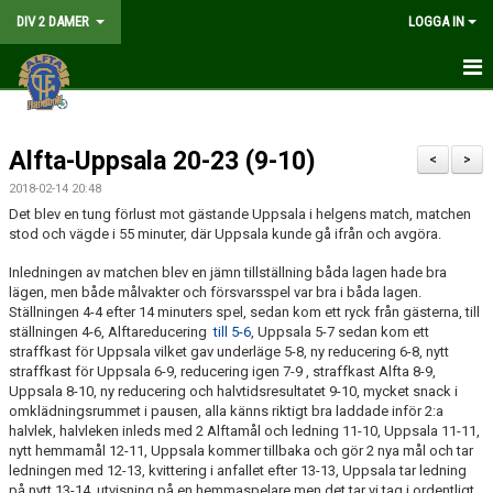
DIV 2 DAMER
LOGGA IN
HEM
Alfta-Uppsala 20-23 (9-10)
NYHETER
<
>
2018-02-14 20:48
GÅ PÅ MATCH
Det blev en tung förlust mot gästande Uppsala i helgens match, matchen
stod och vägde i 55 minuter, där Uppsala kunde gå ifrån och avgöra.
MATCHER
Inledningen av matchen blev en jämn tillställning båda lagen hade bra
lägen, men både målvakter och försvarsspel var bra i båda lagen.
KALENDER
Ställningen 4-4 efter 14 minuters spel, sedan kom ett ryck från gästerna, till
ställningen 4-6, Alftareducering
till 5-6
, Uppsala 5-7 sedan kom ett
TRUPPEN
straffkast för Uppsala vilket gav underläge 5-8, ny reducering 6-8, nytt
straffkast för Uppsala 6-9, reducering igen 7-9 , straffkast Alfta 8-9,
Uppsala 8-10, ny reducering och halvtidsresultatet 9-10, mycket snack i
DOKUMENT
omklädningsrummet i pausen, alla känns riktigt bra laddade inför 2:a
halvlek, halvleken inleds med 2 Alftamål och ledning 11-10, Uppsala 11-11,
KONTAKT
nytt hemmamål 12-11, Uppsala kommer tillbaka och gör 2 nya mål och tar
ledningen med 12-13, kvittering i anfallet efter 13-13, Uppsala tar ledning
LIVESÄNDNING
på nytt 13-14, utvisning på en hemmaspelare men det tar vi tag i ordentligt