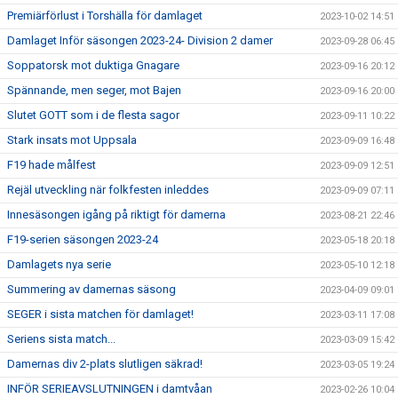
Premiärförlust i Torshälla för damlaget
2023-10-02 14:51
Damlaget Inför säsongen 2023-24- Division 2 damer
2023-09-28 06:45
Soppatorsk mot duktiga Gnagare
2023-09-16 20:12
Spännande, men seger, mot Bajen
2023-09-16 20:00
Slutet GOTT som i de flesta sagor
2023-09-11 10:22
Stark insats mot Uppsala
2023-09-09 16:48
F19 hade målfest
2023-09-09 12:51
Rejäl utveckling när folkfesten inleddes
2023-09-09 07:11
Innesäsongen igång på riktigt för damerna
2023-08-21 22:46
F19-serien säsongen 2023-24
2023-05-18 20:18
Damlagets nya serie
2023-05-10 12:18
Summering av damernas säsong
2023-04-09 09:01
SEGER i sista matchen för damlaget!
2023-03-11 17:08
Seriens sista match...
2023-03-09 15:42
Damernas div 2-plats slutligen säkrad!
2023-03-05 19:24
INFÖR SERIEAVSLUTNINGEN i damtvåan
2023-02-26 10:04