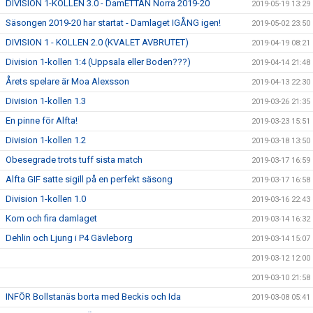
DIVISION 1-KOLLEN 3.0 - DamETTAN Norra 2019-20
2019-05-19 13:29
Säsongen 2019-20 har startat - Damlaget IGÅNG igen!
2019-05-02 23:50
DIVISION 1 - KOLLEN 2.0 (KVALET AVBRUTET)
2019-04-19 08:21
Division 1-kollen 1:4 (Uppsala eller Boden???)
2019-04-14 21:48
Årets spelare är Moa Alexsson
2019-04-13 22:30
Division 1-kollen 1.3
2019-03-26 21:35
En pinne för Alfta!
2019-03-23 15:51
Division 1-kollen 1.2
2019-03-18 13:50
Obesegrade trots tuff sista match
2019-03-17 16:59
Alfta GIF satte sigill på en perfekt säsong
2019-03-17 16:58
Division 1-kollen 1.0
2019-03-16 22:43
Kom och fira damlaget
2019-03-14 16:32
Dehlin och Ljung i P4 Gävleborg
2019-03-14 15:07
2019-03-12 12:00
2019-03-10 21:58
INFÖR Bollstanäs borta med Beckis och Ida
2019-03-08 05:41