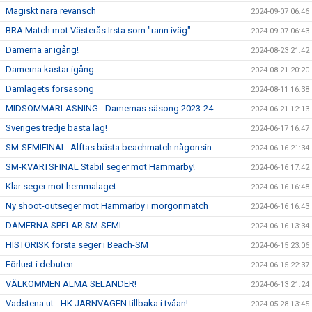
Magiskt nära revansch
2024-09-07 06:46
BRA Match mot Västerås Irsta som "rann iväg"
2024-09-07 06:43
Damerna är igång!
2024-08-23 21:42
Damerna kastar igång...
2024-08-21 20:20
Damlagets försäsong
2024-08-11 16:38
MIDSOMMARLÄSNING - Damernas säsong 2023-24
2024-06-21 12:13
Sveriges tredje bästa lag!
2024-06-17 16:47
SM-SEMIFINAL: Alftas bästa beachmatch någonsin
2024-06-16 21:34
SM-KVARTSFINAL Stabil seger mot Hammarby!
2024-06-16 17:42
Klar seger mot hemmalaget
2024-06-16 16:48
Ny shoot-outseger mot Hammarby i morgonmatch
2024-06-16 16:43
DAMERNA SPELAR SM-SEMI
2024-06-16 13:34
HISTORISK första seger i Beach-SM
2024-06-15 23:06
Förlust i debuten
2024-06-15 22:37
VÄLKOMMEN ALMA SELANDER!
2024-06-13 21:24
Vadstena ut - HK JÄRNVÄGEN tillbaka i tvåan!
2024-05-28 13:45