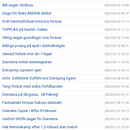
Blå seger i Bollnäs
2023-02-25 19:08
Dags för årets ANDRA derby!
2023-02-24 06:37
SUR hemmaförlust trots bra försvar
2023-02-20 14:13
TOPPLAG på besök i hallen
2023-02-19 11:10
Viktig seger grundlagd i bra försvar
2023-02-18 19:44
Många poäng på spel i dubbelhelgen
2023-02-18 08:31
Väntad förlust mot div 1-laget
2023-02-12 16:57
Damerna möter seriesegraren
2023-02-11 18:50
Enköping cupvann igen
2023-02-10 04:13
Inför: SVENSKA CUPEN mot Enköping (igen)
2023-02-08 09:46
Tung förlust med svåra förhållanden
2023-02-05 15:45
Damerna på långresa... till Peking!
2023-02-05 07:31
Fantastiskt försvar bakom dubbeln!
2023-01-28 17:26
Svenska Cupen i Alfta 9 Februari
2023-01-25 18:12
Oerhört SKÖN seger för Damerna
2023-01-21 18:36
Het hemmakamp efter 1,5 månad utan match
2023-01-21 10:32