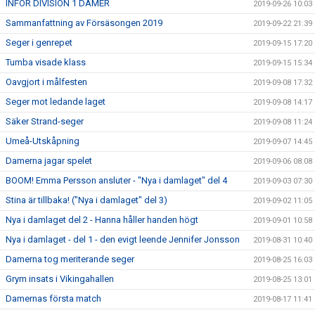
INFÖR DIVISION 1 DAMER
2019-09-26 10:03
Sammanfattning av Försäsongen 2019
2019-09-22 21:39
Seger i genrepet
2019-09-15 17:20
Tumba visade klass
2019-09-15 15:34
Oavgjort i målfesten
2019-09-08 17:32
Seger mot ledande laget
2019-09-08 14:17
Säker Strand-seger
2019-09-08 11:24
Umeå-Utskåpning
2019-09-07 14:45
Damerna jagar spelet
2019-09-06 08:08
BOOM! Emma Persson ansluter - "Nya i damlaget" del 4
2019-09-03 07:30
Stina är tillbaka! ("Nya i damlaget" del 3)
2019-09-02 11:05
Nya i damlaget del 2 - Hanna håller handen högt
2019-09-01 10:58
Nya i damlaget - del 1 - den evigt leende Jennifer Jonsson
2019-08-31 10:40
Damerna tog meriterande seger
2019-08-25 16:03
Grym insats i Vikingahallen
2019-08-25 13:01
Damernas första match
2019-08-17 11:41