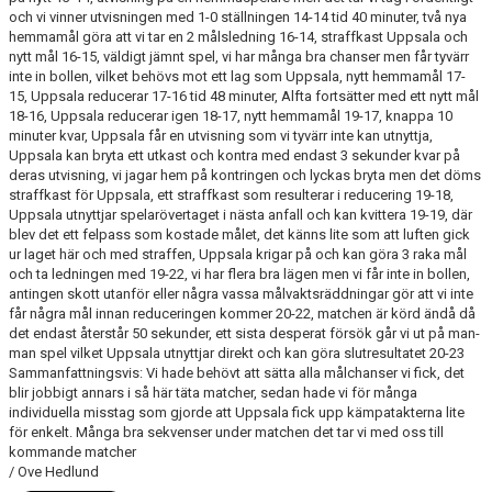
och vi vinner utvisningen med 1-0 ställningen 14-14 tid 40 minuter, två nya
hemmamål göra att vi tar en 2 målsledning 16-14, straffkast Uppsala och
TABELL
nytt mål 16-15, väldigt jämnt spel, vi har många bra chanser men får tyvärr
inte in bollen, vilket behövs mot ett lag som Uppsala, nytt hemmamål 17-
15, Uppsala reducerar 17-16 tid 48 minuter, Alfta fortsätter med ett nytt mål
18-16, Uppsala reducerar igen 18-17, nytt hemmamål 19-17, knappa 10
minuter kvar, Uppsala får en utvisning som vi tyvärr inte kan utnyttja,
Uppsala kan bryta ett utkast och kontra med endast 3 sekunder kvar på
deras utvisning, vi jagar hem på kontringen och lyckas bryta men det döms
straffkast för Uppsala, ett straffkast som resulterar i reducering 19-18,
Uppsala utnyttjar spelarövertaget i nästa anfall och kan kvittera 19-19, där
blev det ett felpass som kostade målet, det känns lite som att luften gick
ur laget här och med straffen, Uppsala krigar på och kan göra 3 raka mål
och ta ledningen med 19-22, vi har flera bra lägen men vi får inte in bollen,
antingen skott utanför eller några vassa målvaktsräddningar gör att vi inte
får några mål innan reduceringen kommer 20-22, matchen är körd ändå då
det endast återstår 50 sekunder, ett sista desperat försök går vi ut på man-
man spel vilket Uppsala utnyttjar direkt och kan göra slutresultatet 20-23
Sammanfattningsvis: Vi hade behövt att sätta alla målchanser vi fick, det
blir jobbigt annars i så här täta matcher, sedan hade vi för många
individuella misstag som gjorde att Uppsala fick upp kämpatakterna lite
för enkelt. Många bra sekvenser under matchen det tar vi med oss till
kommande matcher
/ Ove Hedlund