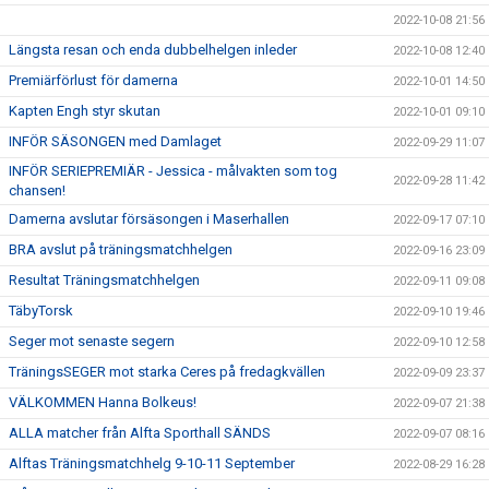
2022-10-08 21:56
Längsta resan och enda dubbelhelgen inleder
2022-10-08 12:40
Premiärförlust för damerna
2022-10-01 14:50
Kapten Engh styr skutan
2022-10-01 09:10
INFÖR SÄSONGEN med Damlaget
2022-09-29 11:07
INFÖR SERIEPREMIÄR - Jessica - målvakten som tog
2022-09-28 11:42
chansen!
Damerna avslutar försäsongen i Maserhallen
2022-09-17 07:10
BRA avslut på träningsmatchhelgen
2022-09-16 23:09
Resultat Träningsmatchhelgen
2022-09-11 09:08
TäbyTorsk
2022-09-10 19:46
Seger mot senaste segern
2022-09-10 12:58
TräningsSEGER mot starka Ceres på fredagkvällen
2022-09-09 23:37
VÄLKOMMEN Hanna Bolkeus!
2022-09-07 21:38
ALLA matcher från Alfta Sporthall SÄNDS
2022-09-07 08:16
Alftas Träningsmatchhelg 9-10-11 September
2022-08-29 16:28