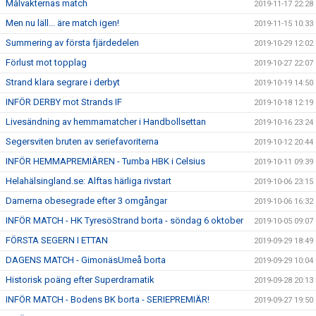
Målvakternas match
2019-11-17 22:28
Men nu läll... äre match igen!
2019-11-15 10:33
Summering av första fjärdedelen
2019-10-29 12:02
Förlust mot topplag
2019-10-27 22:07
Strand klara segrare i derbyt
2019-10-19 14:50
INFÖR DERBY mot Strands IF
2019-10-18 12:19
Livesändning av hemmamatcher i Handbollsettan
2019-10-16 23:24
Segersviten bruten av seriefavoriterna
2019-10-12 20:44
INFÖR HEMMAPREMIÄREN - Tumba HBK i Celsius
2019-10-11 09:39
Helahälsingland.se: Alftas härliga rivstart
2019-10-06 23:15
Damerna obesegrade efter 3 omgångar
2019-10-06 16:32
INFÖR MATCH - HK TyresöStrand borta - söndag 6 oktober
2019-10-05 09:07
FÖRSTA SEGERN I ETTAN
2019-09-29 18:49
DAGENS MATCH - GimonäsUmeå borta
2019-09-29 10:04
Historisk poäng efter Superdramatik
2019-09-28 20:13
INFÖR MATCH - Bodens BK borta - SERIEPREMIÄR!
2019-09-27 19:50