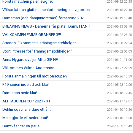
Första matchen på en evighet
2021-08-22 20:55
Välspelat och glatt när seniorturneringen avgjordes
2021-08-15 22:48
Damernas (och damjuniorernas) försäsong 2021
2021-07-19 10:40
BREAKING NEWS - Damerna får plats i DamETTAN!!!
2021-06-23 08:18
VÄLKOMMEN EMME GRANBERG!!!
2021-06-22 23:25
Strands IF kommer till träningsmatchhelgen
2021-06-08 22:24
Stort intresse för "Träningsmatchhelgen"
2021-06-02 06:03
Anna Nygårds väljer Alfta GIF HF
2021-06-01 11:00
Välkommen Wilma Andersson
2021-05-27 22:29
Första anmälningen till motionscupen
2021-05-26 10:59
F19-serien indelad och klar!
2021-05-23 12:00
Damernas serie klar!
2021-05-18 12:45
ALFTABUREN CUP 2021 - 3 i 1
2021-05-17 19:07
Dehlin coachar vidare ett år till
2021-04-20 10:26
Maja gjorde elitseriedebut!
2021-03-10 13:58
Damtvåan tar en paus
2020-11-03 10:43