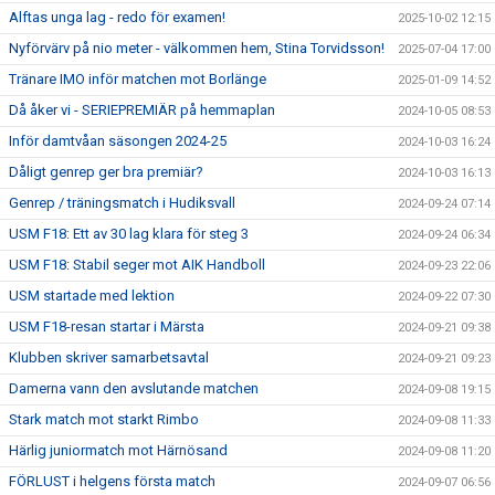
Alftas unga lag - redo för examen!
2025-10-02 12:15
Nyförvärv på nio meter - välkommen hem, Stina Torvidsson!
2025-07-04 17:00
Tränare IMO inför matchen mot Borlänge
2025-01-09 14:52
Då åker vi - SERIEPREMIÄR på hemmaplan
2024-10-05 08:53
Inför damtvåan säsongen 2024-25
2024-10-03 16:24
Dåligt genrep ger bra premiär?
2024-10-03 16:13
Genrep / träningsmatch i Hudiksvall
2024-09-24 07:14
USM F18: Ett av 30 lag klara för steg 3
2024-09-24 06:34
USM F18: Stabil seger mot AIK Handboll
2024-09-23 22:06
USM startade med lektion
2024-09-22 07:30
USM F18-resan startar i Märsta
2024-09-21 09:38
Klubben skriver samarbetsavtal
2024-09-21 09:23
Damerna vann den avslutande matchen
2024-09-08 19:15
Stark match mot starkt Rimbo
2024-09-08 11:33
Härlig juniormatch mot Härnösand
2024-09-08 11:20
FÖRLUST i helgens första match
2024-09-07 06:56