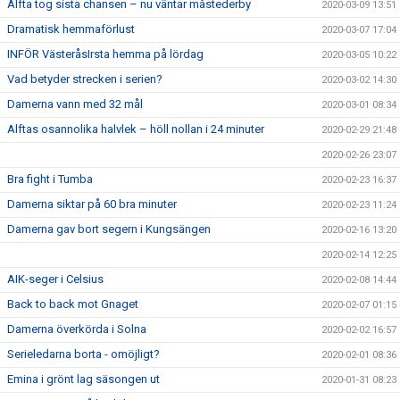
Alfta tog sista chansen – nu väntar måstederby
2020-03-09 13:51
Dramatisk hemmaförlust
2020-03-07 17:04
INFÖR VästeråsIrsta hemma på lördag
2020-03-05 10:22
Vad betyder strecken i serien?
2020-03-02 14:30
Damerna vann med 32 mål
2020-03-01 08:34
Alftas osannolika halvlek – höll nollan i 24 minuter
2020-02-29 21:48
2020-02-26 23:07
Bra fight i Tumba
2020-02-23 16:37
Damerna siktar på 60 bra minuter
2020-02-23 11:24
Damerna gav bort segern i Kungsängen
2020-02-16 13:20
2020-02-14 12:25
AIK-seger i Celsius
2020-02-08 14:44
Back to back mot Gnaget
2020-02-07 01:15
Damerna överkörda i Solna
2020-02-02 16:57
Serieledarna borta - omöjligt?
2020-02-01 08:36
Emina i grönt lag säsongen ut
2020-01-31 08:23