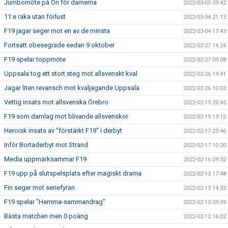
Jumbomöte på Ön för damerna
2022-03-05 09:42
11:e raka utan förlust
2022-03-04 21:13
F19 jagar seger mot en av de minsta
2022-03-04 17:43
Fortsatt obesegrade sedan 9 oktober
2022-02-27 14:24
F19 spelar toppmöte
2022-02-27 09:08
Uppsala tog ett stort steg mot allsvenskt kval
2022-02-26 19:41
Jagar liten revansch mot kvaljagande Uppsala
2022-02-26 10:03
Vettig insats mot allsvenska Örebro
2022-02-19 20:45
F19 som damlag mot blivande allsvenskor
2022-02-19 13:15
Heroisk insats av "förstärkt F19" i derbyt
2022-02-17 23:46
Inför Bortaderbyt mot Strand
2022-02-17 10:20
Media uppmärksammar F19
2022-02-16 09:32
F19 upp på slutspelsplats efter magiskt drama
2022-02-13 17:48
Fin seger mot seriefyran
2022-02-13 14:33
F19 spelar "Hemma-sammandrag"
2022-02-13 09:39
Bästa matchen men 0 poäng
2022-02-12 16:02