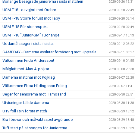
Borlänge besegrade juniorerna i sista matchen
2020-09-26 15:31
USM F18 - oavgjort mot Örebro
2020-09-20 22:49
USM F-18 Större förlust mot Täby
2020-09-20 08:14
USM F-18 För stor respekt
2020-09-20 07:49
USM F-18 "Junior-SM" i Borlänge
2020-09-17 15:13
Uddamålsseger i sista i sista!
2020-09-12 06:22
GAMEDAY - Damerna avslutar försäsong mot Uppsala
2020-09-11 06:17
Välkommen Frida Andersson!
2020-09-10 04:55
Målglatt mot Alas A-pojkar
2020-09-08 23:38
Damerna matchar mot Pojklag
2020-09-07 23:28
Välkommen Ebba Hildingsson Edling
2020-09-07 11:41
Seger för seniorerna mot Härnösand
2020-08-30 22:51
Utvisningar fällde damerna
2020-08-30 11:38
U19 föll i sin första match
2020-08-29 18:12
Bra försvar och målvaktsspel avgörande
2020-08-29 13:48
Tuff start på säsongen för Juniorerna
2020-08-29 13:39