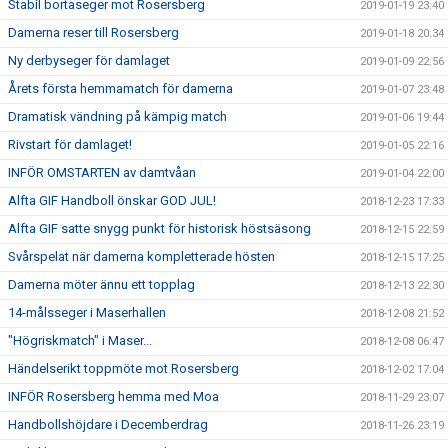
Stabil bortaseger mot Rosersberg
2019-01-19 23:40
Damerna reser till Rosersberg
2019-01-18 20:34
Ny derbyseger för damlaget
2019-01-09 22:56
Årets första hemmamatch för damerna
2019-01-07 23:48
Dramatisk vändning på kämpig match
2019-01-06 19:44
Rivstart för damlaget!
2019-01-05 22:16
INFÖR OMSTARTEN av damtvåan
2019-01-04 22:00
Alfta GIF Handboll önskar GOD JUL!
2018-12-23 17:33
Alfta GIF satte snygg punkt för historisk höstsäsong
2018-12-15 22:59
Svårspelat när damerna kompletterade hösten
2018-12-15 17:25
Damerna möter ännu ett topplag
2018-12-13 22:30
14-målsseger i Maserhallen
2018-12-08 21:52
"Högriskmatch" i Maser...
2018-12-08 06:47
Händelserikt toppmöte mot Rosersberg
2018-12-02 17:04
INFÖR Rosersberg hemma med Moa
2018-11-29 23:07
Handbollshöjdare i Decemberdrag
2018-11-26 23:19