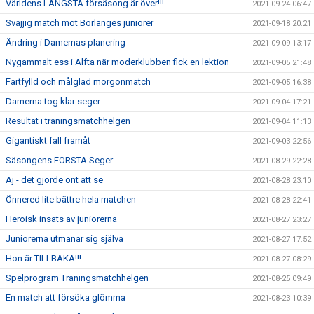
Världens LÄNGSTA försäsong är över!!!
2021-09-24 06:47
Svajjig match mot Borlänges juniorer
2021-09-18 20:21
Ändring i Damernas planering
2021-09-09 13:17
Nygammalt ess i Alfta när moderklubben fick en lektion
2021-09-05 21:48
Fartfylld och målglad morgonmatch
2021-09-05 16:38
Damerna tog klar seger
2021-09-04 17:21
Resultat i träningsmatchhelgen
2021-09-04 11:13
Gigantiskt fall framåt
2021-09-03 22:56
Säsongens FÖRSTA Seger
2021-08-29 22:28
Aj - det gjorde ont att se
2021-08-28 23:10
Önnered lite bättre hela matchen
2021-08-28 22:41
Heroisk insats av juniorerna
2021-08-27 23:27
Juniorerna utmanar sig själva
2021-08-27 17:52
Hon är TILLBAKA!!!
2021-08-27 08:29
Spelprogram Träningsmatchhelgen
2021-08-25 09:49
En match att försöka glömma
2021-08-23 10:39