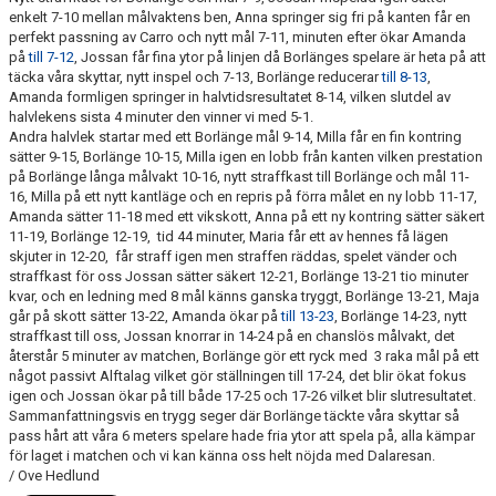
enkelt 7-10 mellan målvaktens ben, Anna springer sig fri på kanten får en
perfekt passning av Carro och nytt mål 7-11, minuten efter ökar Amanda
TABELL
på
till 7-12
, Jossan får fina ytor på linjen då Borlänges spelare är heta på att
täcka våra skyttar, nytt inspel och 7-13, Borlänge reducerar
till 8-13
,
Amanda formligen springer in halvtidsresultatet 8-14, vilken slutdel av
halvlekens sista 4 minuter den vinner vi med 5-1.
Andra halvlek startar med ett Borlänge mål 9-14, Milla får en fin kontring
sätter 9-15, Borlänge 10-15, Milla igen en lobb från kanten vilken prestation
på Borlänge långa målvakt 10-16, nytt straffkast till Borlänge och mål 11-
16, Milla på ett nytt kantläge och en repris på förra målet en ny lobb 11-17,
Amanda sätter 11-18 med ett vikskott, Anna på ett ny kontring sätter säkert
11-19, Borlänge 12-19, tid 44 minuter, Maria får ett av hennes få lägen
skjuter in 12-20, får straff igen men straffen räddas, spelet vänder och
straffkast för oss Jossan sätter säkert 12-21, Borlänge 13-21 tio minuter
kvar, och en ledning med 8 mål känns ganska tryggt, Borlänge 13-21, Maja
går på skott sätter 13-22, Amanda ökar på
till 13-23
, Borlänge 14-23, nytt
straffkast till oss, Jossan knorrar in 14-24 på en chanslös målvakt, det
återstår 5 minuter av matchen, Borlänge gör ett ryck med 3 raka mål på ett
något passivt Alftalag vilket gör ställningen till 17-24, det blir ökat fokus
igen och Jossan ökar på till både 17-25 och 17-26 vilket blir slutresultatet.
Sammanfattningsvis en trygg seger där Borlänge täckte våra skyttar så
pass hårt att våra 6 meters spelare hade fria ytor att spela på, alla kämpar
för laget i matchen och vi kan känna oss helt nöjda med Dalaresan.
/ Ove Hedlund