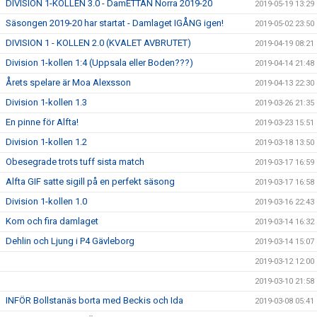
DIVISION 1-KOLLEN 3.0 - DamETTAN Norra 2019-20
2019-05-19 13:29
Säsongen 2019-20 har startat - Damlaget IGÅNG igen!
2019-05-02 23:50
DIVISION 1 - KOLLEN 2.0 (KVALET AVBRUTET)
2019-04-19 08:21
Division 1-kollen 1:4 (Uppsala eller Boden???)
2019-04-14 21:48
Årets spelare är Moa Alexsson
2019-04-13 22:30
Division 1-kollen 1.3
2019-03-26 21:35
En pinne för Alfta!
2019-03-23 15:51
Division 1-kollen 1.2
2019-03-18 13:50
Obesegrade trots tuff sista match
2019-03-17 16:59
Alfta GIF satte sigill på en perfekt säsong
2019-03-17 16:58
Division 1-kollen 1.0
2019-03-16 22:43
Kom och fira damlaget
2019-03-14 16:32
Dehlin och Ljung i P4 Gävleborg
2019-03-14 15:07
2019-03-12 12:00
2019-03-10 21:58
INFÖR Bollstanäs borta med Beckis och Ida
2019-03-08 05:41