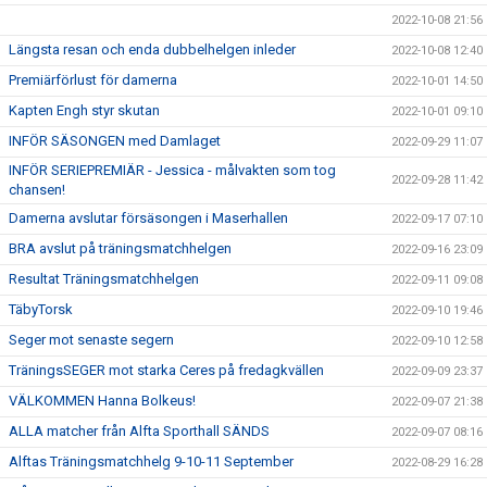
2022-10-08 21:56
Längsta resan och enda dubbelhelgen inleder
2022-10-08 12:40
Premiärförlust för damerna
2022-10-01 14:50
Kapten Engh styr skutan
2022-10-01 09:10
INFÖR SÄSONGEN med Damlaget
2022-09-29 11:07
INFÖR SERIEPREMIÄR - Jessica - målvakten som tog
2022-09-28 11:42
chansen!
Damerna avslutar försäsongen i Maserhallen
2022-09-17 07:10
BRA avslut på träningsmatchhelgen
2022-09-16 23:09
Resultat Träningsmatchhelgen
2022-09-11 09:08
TäbyTorsk
2022-09-10 19:46
Seger mot senaste segern
2022-09-10 12:58
TräningsSEGER mot starka Ceres på fredagkvällen
2022-09-09 23:37
VÄLKOMMEN Hanna Bolkeus!
2022-09-07 21:38
ALLA matcher från Alfta Sporthall SÄNDS
2022-09-07 08:16
Alftas Träningsmatchhelg 9-10-11 September
2022-08-29 16:28