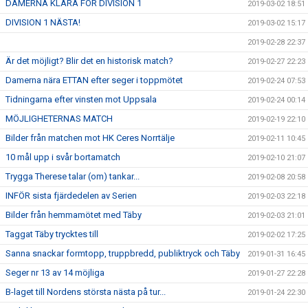
DAMERNA KLARA FÖR DIVISION 1
2019-03-02 18:51
DIVISION 1 NÄSTA!
2019-03-02 15:17
2019-02-28 22:37
Är det möjligt? Blir det en historisk match?
2019-02-27 22:23
Damerna nära ETTAN efter seger i toppmötet
2019-02-24 07:53
Tidningarna efter vinsten mot Uppsala
2019-02-24 00:14
MÖJLIGHETERNAS MATCH
2019-02-19 22:10
Bilder från matchen mot HK Ceres Norrtälje
2019-02-11 10:45
10 mål upp i svår bortamatch
2019-02-10 21:07
Trygga Therese talar (om) tankar...
2019-02-08 20:58
INFÖR sista fjärdedelen av Serien
2019-02-03 22:18
Bilder från hemmamötet med Täby
2019-02-03 21:01
Taggat Täby trycktes till
2019-02-02 17:25
Sanna snackar formtopp, truppbredd, publiktryck och Täby
2019-01-31 16:45
Seger nr 13 av 14 möjliga
2019-01-27 22:28
B-laget till Nordens största nästa på tur...
2019-01-24 22:30