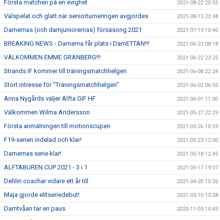
Första matchen på en evighet
2021-08-22 20:55
Välspelat och glatt när seniorturneringen avgjordes
2021-08-15 22:48
Damernas (och damjuniorernas) försäsong 2021
2021-07-19 10:40
BREAKING NEWS - Damerna får plats i DamETTAN!!!
2021-06-23 08:18
VÄLKOMMEN EMME GRANBERG!!!
2021-06-22 23:25
Strands IF kommer till träningsmatchhelgen
2021-06-08 22:24
Stort intresse för "Träningsmatchhelgen"
2021-06-02 06:03
Anna Nygårds väljer Alfta GIF HF
2021-06-01 11:00
Välkommen Wilma Andersson
2021-05-27 22:29
Första anmälningen till motionscupen
2021-05-26 10:59
F19-serien indelad och klar!
2021-05-23 12:00
Damernas serie klar!
2021-05-18 12:45
ALFTABUREN CUP 2021 - 3 i 1
2021-05-17 19:07
Dehlin coachar vidare ett år till
2021-04-20 10:26
Maja gjorde elitseriedebut!
2021-03-10 13:58
Damtvåan tar en paus
2020-11-03 10:43