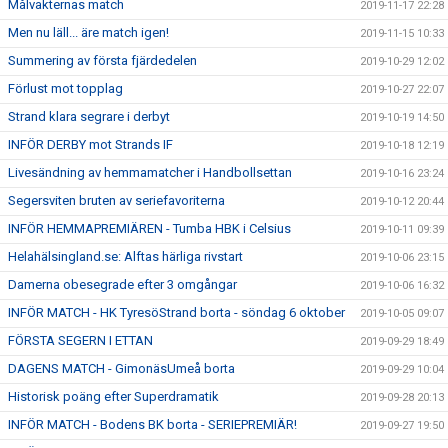
Målvakternas match
2019-11-17 22:28
Men nu läll... äre match igen!
2019-11-15 10:33
Summering av första fjärdedelen
2019-10-29 12:02
Förlust mot topplag
2019-10-27 22:07
Strand klara segrare i derbyt
2019-10-19 14:50
INFÖR DERBY mot Strands IF
2019-10-18 12:19
Livesändning av hemmamatcher i Handbollsettan
2019-10-16 23:24
Segersviten bruten av seriefavoriterna
2019-10-12 20:44
INFÖR HEMMAPREMIÄREN - Tumba HBK i Celsius
2019-10-11 09:39
Helahälsingland.se: Alftas härliga rivstart
2019-10-06 23:15
Damerna obesegrade efter 3 omgångar
2019-10-06 16:32
INFÖR MATCH - HK TyresöStrand borta - söndag 6 oktober
2019-10-05 09:07
FÖRSTA SEGERN I ETTAN
2019-09-29 18:49
DAGENS MATCH - GimonäsUmeå borta
2019-09-29 10:04
Historisk poäng efter Superdramatik
2019-09-28 20:13
INFÖR MATCH - Bodens BK borta - SERIEPREMIÄR!
2019-09-27 19:50