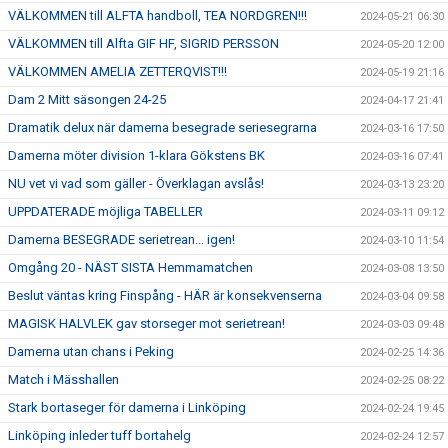
VÄLKOMMEN till ALFTA handboll, TEA NORDGREN!!!
2024-05-21 06:30
VÄLKOMMEN till Alfta GIF HF, SIGRID PERSSON
2024-05-20 12:00
VÄLKOMMEN AMELIA ZETTERQVIST!!!
2024-05-19 21:16
Dam 2 Mitt säsongen 24-25
2024-04-17 21:41
Dramatik delux när damerna besegrade seriesegrarna
2024-03-16 17:50
Damerna möter division 1-klara Gökstens BK
2024-03-16 07:41
NU vet vi vad som gäller - Överklagan avslås!
2024-03-13 23:20
UPPDATERADE möjliga TABELLER
2024-03-11 09:12
Damerna BESEGRADE serietrean... igen!
2024-03-10 11:54
Omgång 20 - NÄST SISTA Hemmamatchen
2024-03-08 13:50
Beslut väntas kring Finspång - HÄR är konsekvenserna
2024-03-04 09:58
MAGISK HALVLEK gav storseger mot serietrean!
2024-03-03 09:48
Damerna utan chans i Peking
2024-02-25 14:36
Match i Mässhallen
2024-02-25 08:22
Stark bortaseger för damerna i Linköping
2024-02-24 19:45
Linköping inleder tuff bortahelg
2024-02-24 12:57