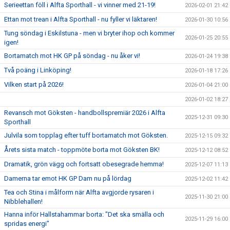
Serieettan föll i Alfta Sporthall - vi vinner med 21-19!
2026-02-01 21:42
Ettan mot trean i Alfta Sporthall - nu fyller vi läktaren!
2026-01-30 10:56
Tung söndag i Eskilstuna - men vi bryter ihop och kommer
2026-01-25 20:55
igen!
Bortamatch mot HK GP på söndag - nu åker vi!
2026-01-24 19:38
Två poäng i Linköping!
2026-01-18 17:26
Vilken start på 2026!
2026-01-04 21:00
2026-01-02 18:27
Revansch mot Göksten - handbollspremiär 2026 i Alfta
2025-12-31 09:30
Sporthall
Julvila som topplag efter tuff bortamatch mot Göksten.
2025-12-15 09:32
Årets sista match - toppmöte borta mot Göksten BK!
2025-12-12 08:52
Dramatik, grön vägg och fortsatt obesegrade hemma!
2025-12-07 11:13
Damerna tar emot HK GP Dam nu på lördag
2025-12-02 11:42
Tea och Stina i målform när Alfta avgjorde rysaren i
2025-11-30 21:00
Nibblehallen!
Hanna inför Hallstahammar borta: "Det ska smälla och
2025-11-29 16:00
spridas energi"