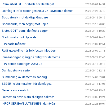
Premiärförlust i Torshälla för damlaget
2023-10-02 14:51
Damlaget Inför säsongen 2023-24- Division 2 damer
2023-09-28 06:45
Soppatorsk mot duktiga Gnagare
2023-09-16 20:12
Spännande, men seger, mot Bajen
2023-09-16 20:00
Slutet GOTT som i de flesta sagor
2023-09-11 10:22
Stark insats mot Uppsala
2023-09-09 16:48
F19 hade målfest
2023-09-09 12:51
Rejäl utveckling när folkfesten inleddes
2023-09-09 07:11
Innesäsongen igång på riktigt för damerna
2023-08-21 22:46
F19-serien säsongen 2023-24
2023-05-18 20:18
Damlagets nya serie
2023-05-10 12:18
Summering av damernas säsong
2023-04-09 09:01
SEGER i sista matchen för damlaget!
2023-03-11 17:08
Seriens sista match...
2023-03-09 15:42
Damernas div 2-plats slutligen säkrad!
2023-03-05 19:24
INFÖR SERIEAVSLUTNINGEN i damtvåan
2023-02-26 10:04