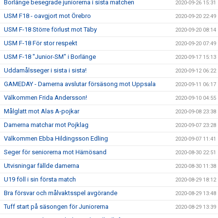
Borlänge besegrade juniorerna i sista matchen
2020-09-26 15:31
USM F18 - oavgjort mot Örebro
2020-09-20 22:49
USM F-18 Större förlust mot Täby
2020-09-20 08:14
USM F-18 För stor respekt
2020-09-20 07:49
USM F-18 "Junior-SM" i Borlänge
2020-09-17 15:13
Uddamålsseger i sista i sista!
2020-09-12 06:22
GAMEDAY - Damerna avslutar försäsong mot Uppsala
2020-09-11 06:17
Välkommen Frida Andersson!
2020-09-10 04:55
Målglatt mot Alas A-pojkar
2020-09-08 23:38
Damerna matchar mot Pojklag
2020-09-07 23:28
Välkommen Ebba Hildingsson Edling
2020-09-07 11:41
Seger för seniorerna mot Härnösand
2020-08-30 22:51
Utvisningar fällde damerna
2020-08-30 11:38
U19 föll i sin första match
2020-08-29 18:12
Bra försvar och målvaktsspel avgörande
2020-08-29 13:48
Tuff start på säsongen för Juniorerna
2020-08-29 13:39