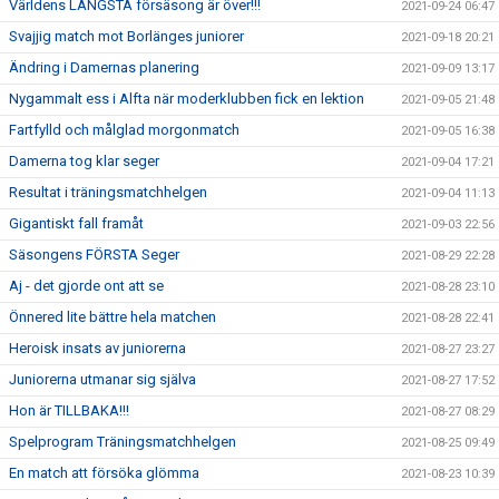
Världens LÄNGSTA försäsong är över!!!
2021-09-24 06:47
Svajjig match mot Borlänges juniorer
2021-09-18 20:21
Ändring i Damernas planering
2021-09-09 13:17
Nygammalt ess i Alfta när moderklubben fick en lektion
2021-09-05 21:48
Fartfylld och målglad morgonmatch
2021-09-05 16:38
Damerna tog klar seger
2021-09-04 17:21
Resultat i träningsmatchhelgen
2021-09-04 11:13
Gigantiskt fall framåt
2021-09-03 22:56
Säsongens FÖRSTA Seger
2021-08-29 22:28
Aj - det gjorde ont att se
2021-08-28 23:10
Önnered lite bättre hela matchen
2021-08-28 22:41
Heroisk insats av juniorerna
2021-08-27 23:27
Juniorerna utmanar sig själva
2021-08-27 17:52
Hon är TILLBAKA!!!
2021-08-27 08:29
Spelprogram Träningsmatchhelgen
2021-08-25 09:49
En match att försöka glömma
2021-08-23 10:39