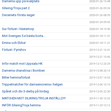
Damerna upp på kvalplats
2020-01-26 15:48
Silwing/Troja part 2
2020-01-26 09:24
Deceniets första seger
2020-01-26 08:39
2020-01-24 09:45
Sur förlust i Västertorp
2020-01-18 19:30
Mot Sveriges 5:e bästa borta...
2020-01-18 11:31
Emina och Ebba!
2020-01-18 11:21
Förlust i Fyrishov
2019-12-21 16:41
2019-12-21 10:46
Inför match mot Uppsala HK
2019-12-12 23:29
Damerna chanslösa i Bomben
2019-12-08 20:14
Bitter hemmaförlust
2019-12-07 14:53
Trippelmatcher för damseniorerna i helgen
2019-12-06 10:10
Spåret och div 3-derby på lördag
2019-12-05 22:30
MATCHEN MOT SILWING/TROJA INSTÄLLD!!!
2019-11-30 10:25
INFÖR SilwingTroja hemma
2019-11-29 10:12