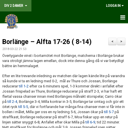
DIV 2 DAMER
LOGGA IN
HEM
Borlänge – Alfta 17-26 ( 8-14)
NYHETER
<
>
2018-03-22 21:53
GÅ PÅ MATCH
Övertygande vinst i bortamötet mot Borlänge, matcherna i Borlänge brukar
vara otroligt jämna lagen emellan, dock inte denna gång då vi var betydligt
MATCHER
bättre än hemmalaget.
Efter en lite trevande inledning av matchen där lagen kände lite på varandra
KALENDER
så kunde vi ta en ledning med 0-2, mål av Thure och Jossan, Borlänge
reducerar
till 1-2
efter ca 6 minuters spel, 1-3 kommer direkt i anfallet efter
TRUPPEN
Jossan frispelad av Thure, Borlänge reducerar på straff 2-3, vi har haft ett
flertal vassa chanser innan med Borlänges målvakt storspelar, Carro ökar
på
till 2-4
, Borlänge 3-4, Milla kontrar in 3-5, Borlänge tar omtag och gör ett
DOKUMENT
öitet ryck
till 5-5
, där vi fortfarande har många fina chanser men vi får inte in
bollen i målet, Milla ger oss en ny ledning 5-6, Jossan ökar på
till 5-7
på
KONTAKT
straffkast, Borlänge reducerar på straff 6-7, Moa fiskar upp en retur på
linjen sätter snyggt 6-8, Anfallet efter ökar Milla på
till 6-9
, tid 22 minuter.
LIVESÄNDNING
Nytt straffkast för Borlänge och mål 7-9, Jossan frispelad igen sätter