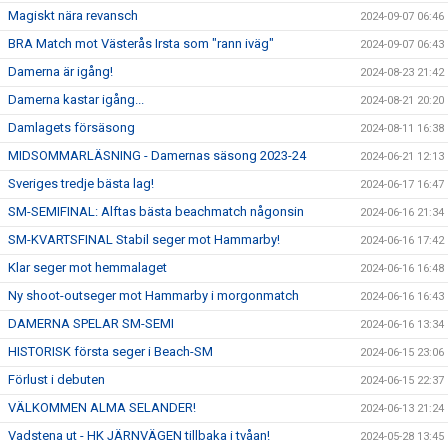
Magiskt nära revansch
2024-09-07 06:46
BRA Match mot Västerås Irsta som "rann iväg"
2024-09-07 06:43
Damerna är igång!
2024-08-23 21:42
Damerna kastar igång...
2024-08-21 20:20
Damlagets försäsong
2024-08-11 16:38
MIDSOMMARLÄSNING - Damernas säsong 2023-24
2024-06-21 12:13
Sveriges tredje bästa lag!
2024-06-17 16:47
SM-SEMIFINAL: Alftas bästa beachmatch någonsin
2024-06-16 21:34
SM-KVARTSFINAL Stabil seger mot Hammarby!
2024-06-16 17:42
Klar seger mot hemmalaget
2024-06-16 16:48
Ny shoot-outseger mot Hammarby i morgonmatch
2024-06-16 16:43
DAMERNA SPELAR SM-SEMI
2024-06-16 13:34
HISTORISK första seger i Beach-SM
2024-06-15 23:06
Förlust i debuten
2024-06-15 22:37
VÄLKOMMEN ALMA SELANDER!
2024-06-13 21:24
Vadstena ut - HK JÄRNVÄGEN tillbaka i tvåan!
2024-05-28 13:45