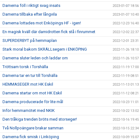
Damerna föll i riktigt svag insats
2023-01-07 18:56
Damerna tillbaka efter långvila
2023-01-07 10:40
Damerna lottades mot Enköpings HF - igen!
2022-12-23 16:40
En magisk kväll där damidrotten fick stå i finrummet
2022-12-02 22:37
SUPERDERBYT på hemmaplan
2022-12-01 23:31
Stark moral bakom SKRÄLLsegern i ENKÖPING
2022-11-26 18:10
Damerna sluter leden och laddar om
2022-11-26 10:57
Tröttsam torsk i Torshälla
2022-11-19 17:00
Damerna tar en tur till Torshälla
2022-11-19 08:51
HEMMASEGER mot HK Eskil
2022-11-13 01:13
Damerna startar om mot HK Eskil
2022-11-12 08:21
Damerna producerade för lite mål
2022-10-23 11:01
Inför hemmamötet med NKIK
2022-10-22 13:02
Den tråkiga trenden bröts med storseger!
2022-10-16 19:45
Två Nollpoängare brakar samman
2022-10-15 22:34
Damerna fick smisk i Linköping
2022-10-09 15:07