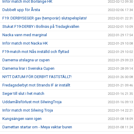
Inför match mot Borlänge HK
2022-02-12 09:30
Dubbelt upp för Årsta
2022-02-06 17:34
F19: DERBYSEGER gav (temporär) slutspelsplats!
2022-02-01 22:31
Stukat F19-DERBY i Bollnäs på Tisdagkvällen
2022-02-01 10:09
Nacka vann med marginal
2022-01-29 17:54
Inför match mot Nacka HK
2022-01-29 10:08
F19-match mot Nås inställd och flyttad
2022-01-29 10:02
Damerna utslagna ur cupen
2022-01-29 09:23
Damerna lirar i Svenska Cupen
2022-01-28 09:14
NYTT DATUM FÖR DERBYT FASTSTÄLLT!
2022-01-26 00:08
Fredagsderbyt mot Strands IF är inställt
2022-01-21 09:46
Seger till slut i het match
2022-01-16 21:35
Uddamålsförlust mot SilwingTroja
2022-01-16 09:13
Inför match mot Silwing Troja
2022-01-14 22:21
Kungsängen vann igen
2022-01-08 18:09
Damettan startar om - Meya vaktar buren
2022-01-08 11:24