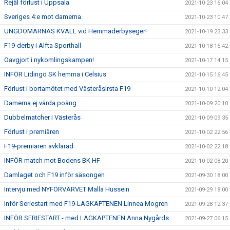
Rejäl förlust i Uppsala
2021-10-23 16:04
Sveriges 4:e mot damerna
2021-10-23 10:47
UNGDOMARNAS KVÄLL vid Hemmaderbyseger!
2021-10-19 23:33
F19-derby i Alfta Sporthall
2021-10-18 15:42
Oavgjort i nykomlingskampen!
2021-10-17 14:15
INFÖR Lidingö SK hemma i Celsius
2021-10-15 16:45
Förlust i bortamötet med VästeråsIrsta F19
2021-10-10 12:04
Damerna ej värda poäng
2021-10-09 20:10
Dubbelmatcher i Västerås
2021-10-09 09:35
Förlust i premiären
2021-10-02 22:56
F19-premiären avklarad
2021-10-02 22:18
INFÖR match mot Bodens BK HF
2021-10-02 08:20
Damlaget och F19 inför säsongen
2021-09-30 18:00
Intervju med NYFÖRVÄRVET Malla Hussein
2021-09-29 18:00
Inför Seriestart med F19-LAGKAPTENEN Linnea Mogren
2021-09-28 12:37
INFÖR SERIESTART - med LAGKAPTENEN Anna Nygårds
2021-09-27 06:15