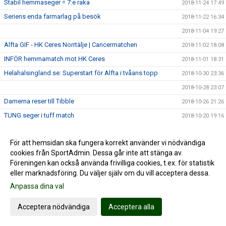
Stabil hemmaseger = 7:e raka
2018-11-24 17:49
Seriens enda farmarlag på besök
2018-11-22 16:34
2018-11-04 19:27
Alfta GIF - HK Ceres Norrtälje | Cancermatchen
2018-11-02 18:08
INFÖR hemmamatch mot HK Ceres
2018-11-01 18:31
Helahalsingland.se: Superstart för Alfta i tvåans topp
2018-10-30 23:36
2018-10-28 23:07
Damerna reser till Tibble
2018-10-26 21:26
TUNG seger i tuff match
2018-10-20 19:16
INFÖR tidiga toppmötet
2018-10-18 18:15
För att hemsidan ska fungera korrekt använder vi nödvändiga
Sjuk halvlek grundlade överraskande storseger
2018-10-13 22:20
cookies från SportAdmin. Dessa går inte att stänga av.
Damerna antar tuffaste utmaningen hittills
2018-10-12 22:22
Föreningen kan också använda frivilliga cookies, t.ex. för statistik
Mål av Thessan i frustrerande seger
eller marknadsföring. Du väljer själv om du vill acceptera dessa.
2018-10-06 17:14
Inför hemmapremiären
Anpassa dina val
2018-10-05 16:03
Säker premiärseger i märklig match
2018-09-30 21:05
Acceptera nödvändiga
Acceptera alla
Bred bas och bra mix när Alfta laddar om i tvåan
2018-09-29 12:48