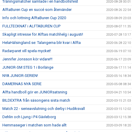
Träningsmatcher samlade i en handbollsfest
2020-08-28 00:01
AlftaBuren Cup en succé som återvänder
2020-08-26 22:54
Info och lottning AlftaBuren Cup 2020
2020-08-09 23:03
FULLTECKNAT i ALFTABUREN CUP
2020-08-07 11:35
Skapligt intresse för Alftas matchhelg i augusti!
2020-07-28 13:17
HelaHälsingland.se: Talangerna blir kvar i Alfta
2020-06-28 22:10
Radarparet vill spela mycket!
2020-06-19 07:10
Jennifer Jonsson kör vidare!!!
2020-06-17 23:09
JUNIOR-SM STEG 1 i Borlänge
2020-06-17 11:14
NYA JUNIOR-SERIEN!
2020-05-16 18:34
DAMERNAS NYA SERIE
2020-05-08 08:34
Alfta handboll gör en JUNIORsatsning
2020-04-21 10:54
BILDEXTRA från säsongens sista match
2020-03-15 21:03
Match 22 - serieavslutning och derby i Hudiksvall
2020-03-15 12:02
Dehlin och Ljung i P4 Gävleborg
2020-03-12 15:38
Hemmaseger i matchen som hade allt
2020-03-09 18:20