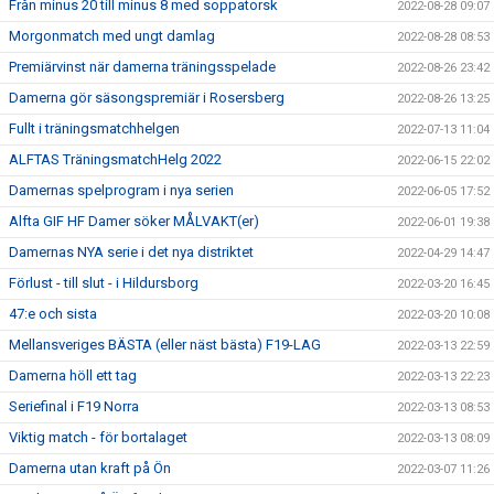
Från minus 20 till minus 8 med soppatorsk
2022-08-28 09:07
Morgonmatch med ungt damlag
2022-08-28 08:53
Premiärvinst när damerna träningsspelade
2022-08-26 23:42
Damerna gör säsongspremiär i Rosersberg
2022-08-26 13:25
Fullt i träningsmatchhelgen
2022-07-13 11:04
ALFTAS TräningsmatchHelg 2022
2022-06-15 22:02
Damernas spelprogram i nya serien
2022-06-05 17:52
Alfta GIF HF Damer söker MÅLVAKT(er)
2022-06-01 19:38
Damernas NYA serie i det nya distriktet
2022-04-29 14:47
Förlust - till slut - i Hildursborg
2022-03-20 16:45
47:e och sista
2022-03-20 10:08
Mellansveriges BÄSTA (eller näst bästa) F19-LAG
2022-03-13 22:59
Damerna höll ett tag
2022-03-13 22:23
Seriefinal i F19 Norra
2022-03-13 08:53
Viktig match - för bortalaget
2022-03-13 08:09
Damerna utan kraft på Ön
2022-03-07 11:26