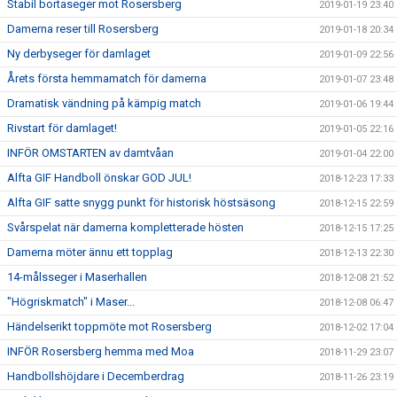
Stabil bortaseger mot Rosersberg
2019-01-19 23:40
Damerna reser till Rosersberg
2019-01-18 20:34
Ny derbyseger för damlaget
2019-01-09 22:56
Årets första hemmamatch för damerna
2019-01-07 23:48
Dramatisk vändning på kämpig match
2019-01-06 19:44
Rivstart för damlaget!
2019-01-05 22:16
INFÖR OMSTARTEN av damtvåan
2019-01-04 22:00
Alfta GIF Handboll önskar GOD JUL!
2018-12-23 17:33
Alfta GIF satte snygg punkt för historisk höstsäsong
2018-12-15 22:59
Svårspelat när damerna kompletterade hösten
2018-12-15 17:25
Damerna möter ännu ett topplag
2018-12-13 22:30
14-målsseger i Maserhallen
2018-12-08 21:52
"Högriskmatch" i Maser...
2018-12-08 06:47
Händelserikt toppmöte mot Rosersberg
2018-12-02 17:04
INFÖR Rosersberg hemma med Moa
2018-11-29 23:07
Handbollshöjdare i Decemberdrag
2018-11-26 23:19