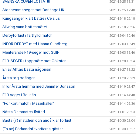
SVENSKA CUPEN LOTTAT!!!
2021-12-25 13:31
Stor hemmaseger mot Borlänge HK
2021-12-25 12:40
Kungsängen klart bättre i Celsius
2021-12-18 22:18
Silwing vann bottenmötet
2021-12-18 20:26
Derbyförlust i fartfylld match
2021-12-04 10:46
INFÖR DERBYT med Hanna Sundberg
2021-12-03 16:49
Meriterande F19-seger mot GUIF
2021-12-03 16:46
F19: SEGER i toppmöte mot Göksten
2021-11-28 18:54
En av Alftas bästa någonsin
2021-11-27 18:22
Årsta tog poängen
2021-11-20 20:39
Inför Årsta hemma med Jennifer Jonsson
2021-11-19 23:47
F19-seger i Bollnäs
2021-11-14 14:48
"För kort match i Maserhallen"
2021-11-14 09:36
Nästa Dammatch flyttad
2021-11-01 20:53
Bästa (?) matchen och ändå klar förlust
2021-10-30 23:04
(En av) Förhandsfavoriterna gästar
2021-10-30 13:17