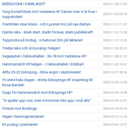
BEBISLYCKA I DAMLAGET!
2025-11-28 17:00
Tung bortaförlust mot Vadstena HF Damer men vi är kvar i
2025-11-24 09:34
toppstriden!
Framtiden visar klass - och Ljusnan tror på nya derbyn
2025-11-19 11:07
Fjärde raka - stark start, starkt försvar, stark publikkraft!
2025-11-16 12:28
Toppmöte på lördag - vi behöver DIG på läktaren!
2025-11-12 13:35
Tredje raka och 4/4 poäng i helgen!
2025-11-09 20:52
Segerjubel i Celsiushallen - 36-18 mot Vadstena HF!
2025-11-08 21:22
Hemmamatch till helgen - i Celsiushallen i Edsbyn!
2025-11-02 18:47
Alfta 23-22 Enköping - Stina avgör i slutminuten!
2025-10-27 08:36
Fri entré hela dagen - stötta Enköpings HF insamling till
2025-10-24 12:09
Rosa Bandet!
Dags för hemmamatch mot Enköpings HF!
2025-10-20 10:08
"Vi spelar upp oss, men vi kommer inte upp i nivå alls."
2025-10-20 10:01
Förlust mot Borlänge
2025-10-18 20:45
Seger i hemmapremiären!
2025-10-15 14:23
En poäng i premiären!
2025-10-04 19:27