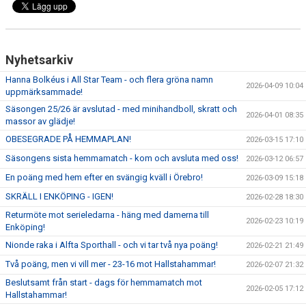
Nyhetsarkiv
Hanna Bolkéus i All Star Team - och flera gröna namn
2026-04-09 10:04
uppmärksammade!
Säsongen 25/26 är avslutad - med minihandboll, skratt och
2026-04-01 08:35
massor av glädje!
OBESEGRADE PÅ HEMMAPLAN!
2026-03-15 17:10
Säsongens sista hemmamatch - kom och avsluta med oss!
2026-03-12 06:57
En poäng med hem efter en svängig kväll i Örebro!
2026-03-09 15:18
SKRÄLL I ENKÖPING - IGEN!
2026-02-28 18:30
Returmöte mot serieledarna - häng med damerna till
2026-02-23 10:19
Enköping!
Nionde raka i Alfta Sporthall - och vi tar två nya poäng!
2026-02-21 21:49
Två poäng, men vi vill mer - 23-16 mot Hallstahammar!
2026-02-07 21:32
Beslutsamt från start - dags för hemmamatch mot
2026-02-05 17:12
Hallstahammar!