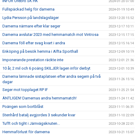
INFÖR Örebro SK HK
2024-01-20 07:00
Fullspäckad helg för damerna
2024-01-19 10:49
Lydia Persson på landslagsläger
2023-12-20 15:52
Damerna närmare efter klar seger
2023-12-17 10:11
Damerna avslutar 2023 med hemmamatch mot Vintrosa
2023-12-15 17:15
Damerna föll efter svag kvart i andra
2023-12-15 16:14
Enköping på besök hemma i Alfta Sporthall
2023-12-09 10:19
Imponerande prestation räckte inte
2023-12-01 21:36
10 år, 2 mil och 6 poäng SKILJER lagen inför derbyt
2023-12-01 10:39
Damerna lämnade sistaplatsen efter andra segern på två
2023-11-26 15:16
dagar
Seger mot topplaget RP IF
2023-11-25 21:54
ÄNTLIGEN! Damernas andra hemmamatch!
2023-11-24 11:42
Poängen som bortblåst
2023-11-11 06:31
Stenhård batalj avgjordes 3 sekunder kvar
2023-11-10 22:09
Tufft och tight i Järnvägsknuten...
2023-10-28 22:01
Hemmaförlust för damerna
2023-10-21 15:07