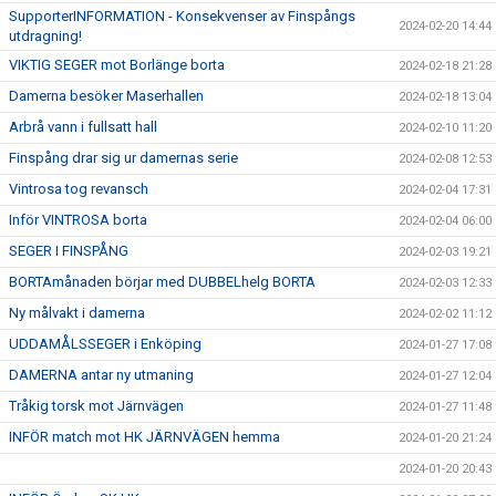
SupporterINFORMATION - Konsekvenser av Finspångs
2024-02-20 14:44
utdragning!
VIKTIG SEGER mot Borlänge borta
2024-02-18 21:28
Damerna besöker Maserhallen
2024-02-18 13:04
Arbrå vann i fullsatt hall
2024-02-10 11:20
Finspång drar sig ur damernas serie
2024-02-08 12:53
Vintrosa tog revansch
2024-02-04 17:31
Inför VINTROSA borta
2024-02-04 06:00
SEGER I FINSPÅNG
2024-02-03 19:21
BORTAmånaden börjar med DUBBELhelg BORTA
2024-02-03 12:33
Ny målvakt i damerna
2024-02-02 11:12
UDDAMÅLSSEGER i Enköping
2024-01-27 17:08
DAMERNA antar ny utmaning
2024-01-27 12:04
Tråkig torsk mot Järnvägen
2024-01-27 11:48
INFÖR match mot HK JÄRNVÄGEN hemma
2024-01-20 21:24
2024-01-20 20:43