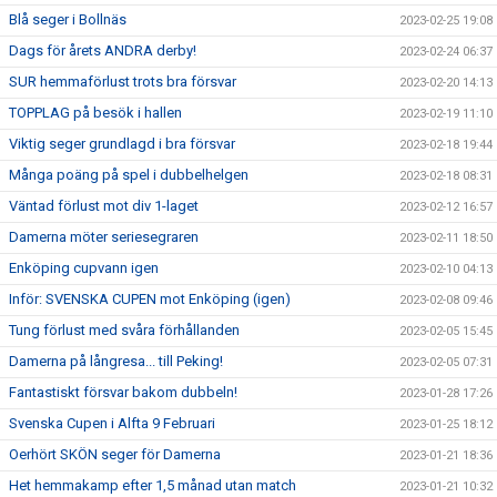
Blå seger i Bollnäs
2023-02-25 19:08
Dags för årets ANDRA derby!
2023-02-24 06:37
SUR hemmaförlust trots bra försvar
2023-02-20 14:13
TOPPLAG på besök i hallen
2023-02-19 11:10
Viktig seger grundlagd i bra försvar
2023-02-18 19:44
Många poäng på spel i dubbelhelgen
2023-02-18 08:31
Väntad förlust mot div 1-laget
2023-02-12 16:57
Damerna möter seriesegraren
2023-02-11 18:50
Enköping cupvann igen
2023-02-10 04:13
Inför: SVENSKA CUPEN mot Enköping (igen)
2023-02-08 09:46
Tung förlust med svåra förhållanden
2023-02-05 15:45
Damerna på långresa... till Peking!
2023-02-05 07:31
Fantastiskt försvar bakom dubbeln!
2023-01-28 17:26
Svenska Cupen i Alfta 9 Februari
2023-01-25 18:12
Oerhört SKÖN seger för Damerna
2023-01-21 18:36
Het hemmakamp efter 1,5 månad utan match
2023-01-21 10:32