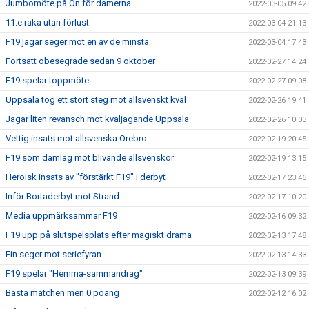
Jumbomöte på Ön för damerna
2022-03-05 09:42
11:e raka utan förlust
2022-03-04 21:13
F19 jagar seger mot en av de minsta
2022-03-04 17:43
Fortsatt obesegrade sedan 9 oktober
2022-02-27 14:24
F19 spelar toppmöte
2022-02-27 09:08
Uppsala tog ett stort steg mot allsvenskt kval
2022-02-26 19:41
Jagar liten revansch mot kvaljagande Uppsala
2022-02-26 10:03
Vettig insats mot allsvenska Örebro
2022-02-19 20:45
F19 som damlag mot blivande allsvenskor
2022-02-19 13:15
Heroisk insats av "förstärkt F19" i derbyt
2022-02-17 23:46
Inför Bortaderbyt mot Strand
2022-02-17 10:20
Media uppmärksammar F19
2022-02-16 09:32
F19 upp på slutspelsplats efter magiskt drama
2022-02-13 17:48
Fin seger mot seriefyran
2022-02-13 14:33
F19 spelar "Hemma-sammandrag"
2022-02-13 09:39
Bästa matchen men 0 poäng
2022-02-12 16:02