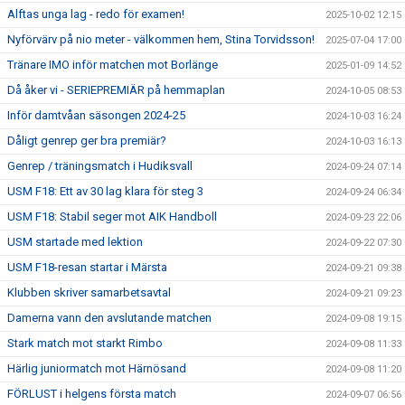
Alftas unga lag - redo för examen!
2025-10-02 12:15
Nyförvärv på nio meter - välkommen hem, Stina Torvidsson!
2025-07-04 17:00
Tränare IMO inför matchen mot Borlänge
2025-01-09 14:52
Då åker vi - SERIEPREMIÄR på hemmaplan
2024-10-05 08:53
Inför damtvåan säsongen 2024-25
2024-10-03 16:24
Dåligt genrep ger bra premiär?
2024-10-03 16:13
Genrep / träningsmatch i Hudiksvall
2024-09-24 07:14
USM F18: Ett av 30 lag klara för steg 3
2024-09-24 06:34
USM F18: Stabil seger mot AIK Handboll
2024-09-23 22:06
USM startade med lektion
2024-09-22 07:30
USM F18-resan startar i Märsta
2024-09-21 09:38
Klubben skriver samarbetsavtal
2024-09-21 09:23
Damerna vann den avslutande matchen
2024-09-08 19:15
Stark match mot starkt Rimbo
2024-09-08 11:33
Härlig juniormatch mot Härnösand
2024-09-08 11:20
FÖRLUST i helgens första match
2024-09-07 06:56