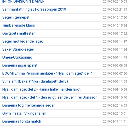
INFÖR DIVISION 1 DAMER
2019-09-26 10:03
Sammanfattning av Försäsongen 2019
2019-09-22 21:39
Seger i genrepet
2019-09-15 17:20
Tumba visade klass
2019-09-15 15:34
Oavgjort i målfesten
2019-09-08 17:32
Seger mot ledande laget
2019-09-08 14:17
Säker Strand-seger
2019-09-08 11:24
Umeå-Utskåpning
2019-09-07 14:45
Damerna jagar spelet
2019-09-06 08:08
BOOM! Emma Persson ansluter - "Nya i damlaget" del 4
2019-09-03 07:30
Stina är tillbaka! ("Nya i damlaget" del 3)
2019-09-02 11:05
Nya i damlaget del 2 - Hanna håller handen högt
2019-09-01 10:58
Nya i damlaget - del 1 - den evigt leende Jennifer Jonsson
2019-08-31 10:40
Damerna tog meriterande seger
2019-08-25 16:03
Grym insats i Vikingahallen
2019-08-25 13:01
Damernas första match
2019-08-17 11:41