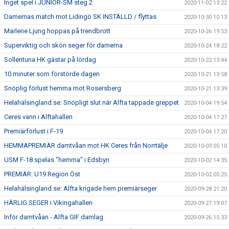
Inget spel i JUNIOR-SM steg 2
2020-11-02 13:22
Damernas match mot Lidingö SK INSTÄLLD / flyttas
2020-10-30 10:13
Marlene Ljung hoppas på trendbrott
2020-10-26 19:53
Superviktig och skön seger för damerna
2020-10-24 18:22
Sollentuna HK gästar på lördag
2020-10-22 13:44
10 minuter som förstörde dagen
2020-10-21 13:58
Snöplig förlust hemma mot Rosersberg
2020-10-21 13:39
Helahälsingland.se: Snöpligt slut när Alfta tappade greppet
2020-10-04 19:54
Ceres vann i Alftahallen
2020-10-04 17:27
Premiärförlust i F-19
2020-10-04 17:20
HEMMAPREMIÄR damtvåan mot HK Ceres från Norrtälje
2020-10-03 05:10
USM F-18 spelas "hemma" i Edsbyn
2020-10-02 14:35
PREMIÄR: U19 Region Öst
2020-10-02 05:25
Helahälsingland.se: Alfta krigade hem premiärseger
2020-09-28 21:20
HÄRLIG SEGER i Vikingahallen
2020-09-27 19:07
Inför damtvåan - Alfta GIF damlag
2020-09-26 15:33