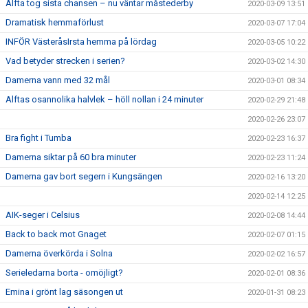
Alfta tog sista chansen – nu väntar måstederby
2020-03-09 13:51
Dramatisk hemmaförlust
2020-03-07 17:04
INFÖR VästeråsIrsta hemma på lördag
2020-03-05 10:22
Vad betyder strecken i serien?
2020-03-02 14:30
Damerna vann med 32 mål
2020-03-01 08:34
Alftas osannolika halvlek – höll nollan i 24 minuter
2020-02-29 21:48
2020-02-26 23:07
Bra fight i Tumba
2020-02-23 16:37
Damerna siktar på 60 bra minuter
2020-02-23 11:24
Damerna gav bort segern i Kungsängen
2020-02-16 13:20
2020-02-14 12:25
AIK-seger i Celsius
2020-02-08 14:44
Back to back mot Gnaget
2020-02-07 01:15
Damerna överkörda i Solna
2020-02-02 16:57
Serieledarna borta - omöjligt?
2020-02-01 08:36
Emina i grönt lag säsongen ut
2020-01-31 08:23