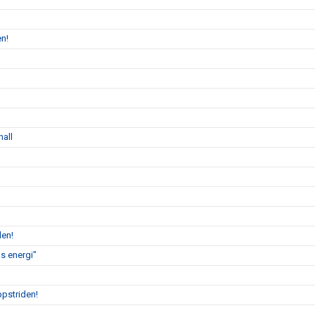
en!
hall
len!
s energi"
ppstriden!