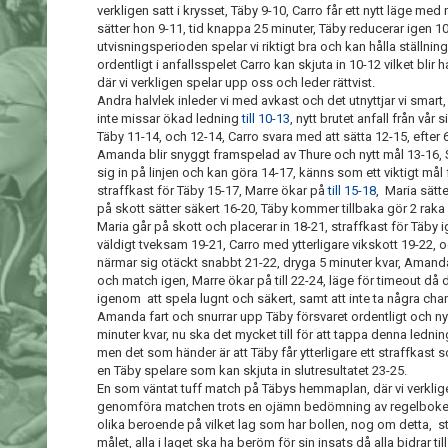
verkligen satt i krysset, Täby 9-10, Carro får ett nytt läge me
sätter hon 9-11, tid knappa 25 minuter, Täby reducerar igen 10
utvisningsperioden spelar vi riktigt bra och kan hålla ställnin
ordentligt i anfallsspelet Carro kan skjuta in 10-12 vilket blir 
där vi verkligen spelar upp oss och leder rättvist.
Andra halvlek inleder vi med avkast och det utnyttjar vi smar
inte missar ökad ledning
till 10-13
, nytt brutet anfall från vå
Täby 11-14, och 12-14, Carro svara med att sätta 12-15, efter 6
Amanda blir snyggt framspelad av Thure och nytt mål 13-16, 
sig in på linjen och kan göra 14-17, känns som ett viktigt mål fö
straffkast för Täby 15-17, Marre ökar på
till 15-18
, Maria sätte
på skott sätter säkert 16-20, Täby kommer tillbaka gör 2 raka
Maria går på skott och placerar in 18-21, straffkast för Täby
väldigt tveksam 19-21, Carro med ytterligare vikskott 19-22, 
närmar sig otäckt snabbt 21-22, dryga 5 minuter kvar, Amanda
och match igen, Marre ökar på till 22-24, läge för timeout då d
igenom att spela lugnt och säkert, samt att inte ta några chans
Amanda fart och snurrar upp Täby försvaret ordentligt och ny
minuter kvar, nu ska det mycket till för att tappa denna lednin
men det som händer är att Täby får ytterligare ett straffkas
en Täby spelare som kan skjuta in slutresultatet 23-25.
En som väntat tuff match på Täbys hemmaplan, där vi verklig
genomföra matchen trots en ojämn bedömning av regelboken, de
olika beroende på vilket lag som har bollen, nog om detta, stort
målet, alla i laget ska ha beröm för sin insats då alla bidrar til