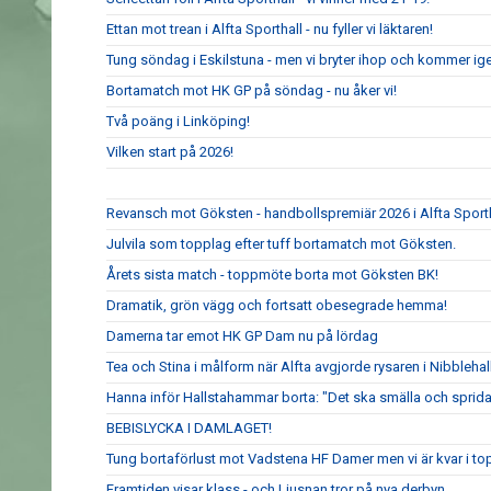
Ettan mot trean i Alfta Sporthall - nu fyller vi läktaren!
Tung söndag i Eskilstuna - men vi bryter ihop och kommer ig
Bortamatch mot HK GP på söndag - nu åker vi!
Två poäng i Linköping!
Vilken start på 2026!
Revansch mot Göksten - handbollspremiär 2026 i Alfta Sport
Julvila som topplag efter tuff bortamatch mot Göksten.
Årets sista match - toppmöte borta mot Göksten BK!
Dramatik, grön vägg och fortsatt obesegrade hemma!
Damerna tar emot HK GP Dam nu på lördag
Tea och Stina i målform när Alfta avgjorde rysaren i Nibblehal
Hanna inför Hallstahammar borta: "Det ska smälla och sprida
BEBISLYCKA I DAMLAGET!
Tung bortaförlust mot Vadstena HF Damer men vi är kvar i to
Framtiden visar klass - och Ljusnan tror på nya derbyn