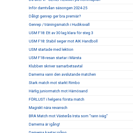
Inför damtvåan säsongen 2024-25
Dåligt genrep ger bra premiär?
Genrep / träningsmatch i Hudiksvall
USM F18: Ett av 30 lag klara för steg 3
USM F18: Stabil seger mot AIK Handboll
USM startade med lektion
USM F18-resan startar i Märsta
Klubben skriver samarbetsavtal
Damerna vann den avslutande matchen
Stark match mot starkt Rimbo
Härlig juniormatch mot Härnösand
FÖRLUST i helgens första match
Magiskt nära revansch
BRA Match mot Västerås Irsta som "rann iväg"
Damerna är igång!
Damerna kastar igång...