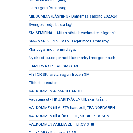
Damlagets försäsong
MIDSOMMARLÄSNING - Damernas säsong 2023-24
Sveriges tredje bästa lag!
SM-SEMIFINAL: Alftas bästa beachmatch någonsin
SM-KVARTSFINAL Stabil seger mot Hammarby!
Klar seger mot hemmalaget
Ny shoot-outseger mot Hammarby i morgonmatch
DAMERNA SPELAR SM-SEMI
HISTORISK första seger i Beach-SM
Förlust i debuten
VÄLKOMMEN ALMA SELANDER!
Vadstena ut - HK JÄRNVÄGEN tillbaka i tvåan!
VÄLKOMMEN till ALFTA handboll, TEA NORDGREN!!!
VÄLKOMMEN till Alfta GIF HF, SIGRID PERSSON
VÄLKOMMEN AMELIA ZETTERQVIST!!!
Dam 2 Mitt säsongen 24-25