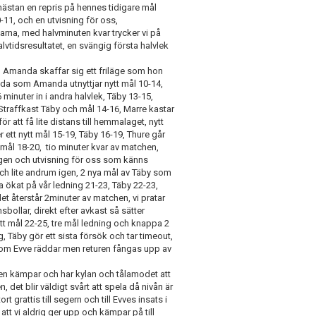
d nästan en repris på hennes tidigare mål
-11, och en utvisning för oss,
garna, med halvminuten kvar trycker vi på
halvtidsresultatet, en svängig första halvlek
t, Amanda skaffar sig ett friläge som hon
r sida som Amanda utnyttjar nytt mål 10-14,
 minuter in i andra halvlek, Täby 13-15,
Straffkast Täby och mål 14-16, Marre kastar
r att få lite distans till hemmalaget, nytt
r ett nytt mål 15-19, Täby 16-19, Thure går
 mål 18-20, tio minuter kvar av matchen,
 igen och utvisning för oss som känns
och lite andrum igen, 2 nya mål av Täby som
 ökat på vår ledning 21-23, Täby 22-23,
et återstår 2minuter av matchen, vi pratar
bollar, direkt efter avkast så sätter
tt mål 22-25, tre mål ledning och knappa 2
g, Täby gör ett sista försök och tar timeout,
t som Evve räddar men returen fångas upp av
en kämpar och har kylan och tålamodet att
t blir väldigt svårt att spela då nivån är
 grattis till segern och till Evves insats i
l att vi aldrig ger upp och kämpar på till