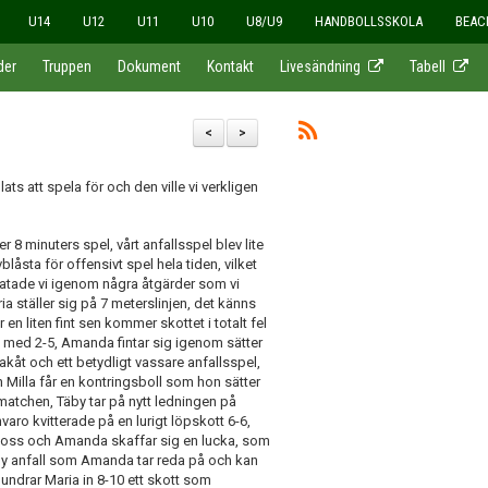
U14
U12
U11
U10
U8/U9
HANDBOLLSSKOLA
BEAC
der
Truppen
Dokument
Kontakt
Livesändning
Tabell
<
>
ats att spela för och den ville vi verkligen
8 minuters spel, vårt anfallsspel blev lite
låsta för offensivt spel hela tiden, vilket
pratade vi igenom några åtgärder som vi
ria ställer sig på 7 meterslinjen, det känns
 en liten fint sen kommer skottet i totalt fel
p med 2-5, Amanda fintar sig igenom sätter
akåt och ett betydligt vassare anfallsspel,
h Milla får en kontringsboll som hon sätter
 matchen, Täby tar på nytt ledningen på
aro kvitterade på en lurigt löpskott 6-6,
 från oss och Amanda skaffar sig en lucka, som
Täby anfall som Amanda tar reda på och kan
r dundrar Maria in 8-10 ett skott som