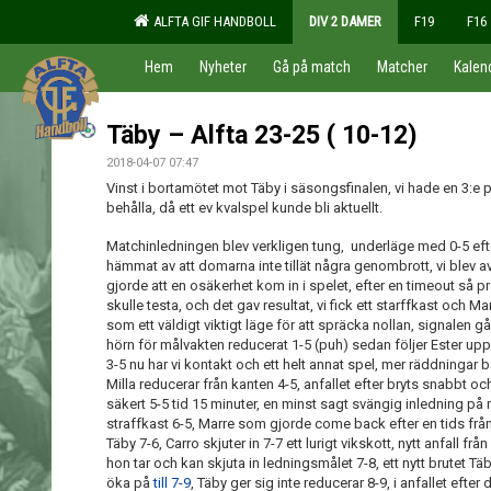
ALFTA GIF HANDBOLL
DIV 2 DAMER
F19
F16
Hem
Nyheter
Gå på match
Matcher
Kalen
Täby – Alfta 23-25 ( 10-12)
2018-04-07 07:47
Vinst i bortamötet mot Täby i säsongsfinalen, vi hade en 3:e pl
behålla, då ett ev kvalspel kunde bli aktuellt.
Matchinledningen blev verkligen tung, underläge med 0-5 efter 
hämmat av att domarna inte tillät några genombrott, vi blev avb
gjorde att en osäkerhet kom in i spelet, efter en timeout så 
skulle testa, och det gav resultat, vi fick ett starffkast och Ma
som ett väldigt viktigt läge för att spräcka nollan, signalen går
hörn för målvakten reducerat 1-5 (puh) sedan följer Ester up
3-5 nu har vi kontakt och ett helt annat spel, mer räddningar b
Milla reducerar från kanten 4-5, anfallet efter bryts snabbt oc
säkert 5-5 tid 15 minuter, en minst sagt svängig inledning på
straffkast 6-5, Marre som gjorde come back efter en tids frånv
Täby 7-6, Carro skjuter in 7-7 ett lurigt vikskott, nytt anfall
hon tar och kan skjuta in ledningsmålet 7-8, ett nytt brutet 
öka på
till 7-9
, Täby ger sig inte reducerar 8-9, i anfallet efte