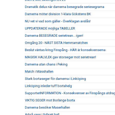
Dramatik delux när damerna besegrade seriesegrarna
Damerna möter division 1-klara Gökstens BK
NU vet vi vad som gäller - Överklagan avslås!
UPPDATERADE möjliga TABELLER
Damerna BESEGRADE serietrean... igen!
Omgång 20 - NÄST SISTA Hemmamatchen
Beslut väntas kring Finspång - HÄR är konsekvenserna
MAGISK HALVLEK gav storseger mot serietrean!
Damerna utan chans i Peking
Match i Mässhallen
Stark bortaseger för damerna i Linköping
Linköping inleder tuff bortahelg
SupporterINFORMATION - Konsekvenser av Finspångs utdrag
VIKTIG SEGER mot Borlänge borta
Damerna besöker Maserhallen
Arbrå vann i fullsatt hall