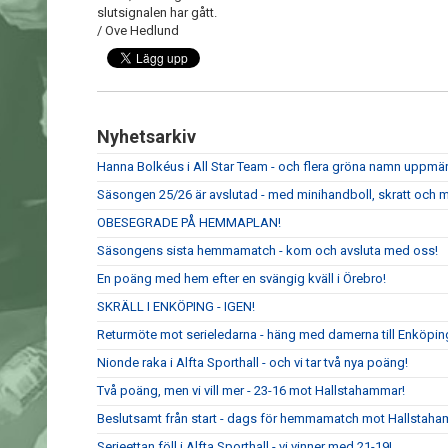
slutsignalen har gått.
/ Ove Hedlund
Nyhetsarkiv
Hanna Bolkéus i All Star Team - och flera gröna namn upp
Säsongen 25/26 är avslutad - med minihandboll, skratt och m
OBESEGRADE PÅ HEMMAPLAN!
Säsongens sista hemmamatch - kom och avsluta med oss!
En poäng med hem efter en svängig kväll i Örebro!
SKRÄLL I ENKÖPING - IGEN!
Returmöte mot serieledarna - häng med damerna till Enköpin
Nionde raka i Alfta Sporthall - och vi tar två nya poäng!
Två poäng, men vi vill mer - 23-16 mot Hallstahammar!
Beslutsamt från start - dags för hemmamatch mot Hallstaha
Serieettan föll i Alfta Sporthall - vi vinner med 21-19!