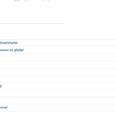
märksammade!
assor av glädje!
g!
mmar!