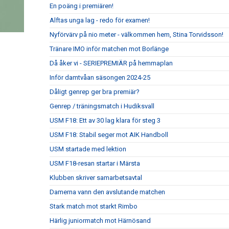
En poäng i premiären!
Alftas unga lag - redo för examen!
Nyförvärv på nio meter - välkommen hem, Stina Torvidsson!
Tränare IMO inför matchen mot Borlänge
Då åker vi - SERIEPREMIÄR på hemmaplan
Inför damtvåan säsongen 2024-25
Dåligt genrep ger bra premiär?
Genrep / träningsmatch i Hudiksvall
USM F18: Ett av 30 lag klara för steg 3
USM F18: Stabil seger mot AIK Handboll
USM startade med lektion
USM F18-resan startar i Märsta
Klubben skriver samarbetsavtal
Damerna vann den avslutande matchen
Stark match mot starkt Rimbo
Härlig juniormatch mot Härnösand