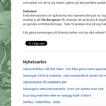
och tankar om att ta sig vidare i jakten på det perfekta spelet
Debutant
Fotbollsmatcher och sjukdomar stör damerna lite just nu i lagu
innebär ju att
Ida Bergman
får chansen att spela lite A-lags
en ganska omfattande trupp - hela 16 spelare drar på sig ma
Följ gärna turneringen på Strands twitter och läs våra refera
Nyhetsarkiv
Hanna Bolkéus i All Star Team - och flera gröna namn upp
Säsongen 25/26 är avslutad - med minihandboll, skratt och m
OBESEGRADE PÅ HEMMAPLAN!
Säsongens sista hemmamatch - kom och avsluta med oss!
En poäng med hem efter en svängig kväll i Örebro!
SKRÄLL I ENKÖPING - IGEN!