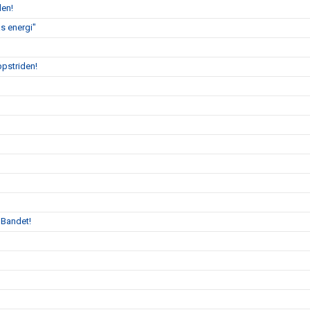
len!
s energi"
ppstriden!
 Bandet!