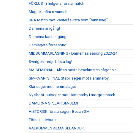
FÖRLUST i helgens första match
Magiskt nära revansch
BRA Match mot Västerås Irsta som "rann iväg"
Damerna är igång!
Damerna kastar igång...
Damlagets försäsong
MIDSOMMARLÄSNING - Damernas säsong 2023-24
Sveriges tredje bästa lag!
SM-SEMIFINAL: Alftas bästa beachmatch någonsin
SM-KVARTSFINAL Stabil seger mot Hammarby!
Klar seger mot hemmalaget
Ny shoot-outseger mot Hammarby i morgonmatch
DAMERNA SPELAR SM-SEMI
HISTORISK första seger i Beach-SM
Förlust i debuten
VÄLKOMMEN ALMA SELANDER!