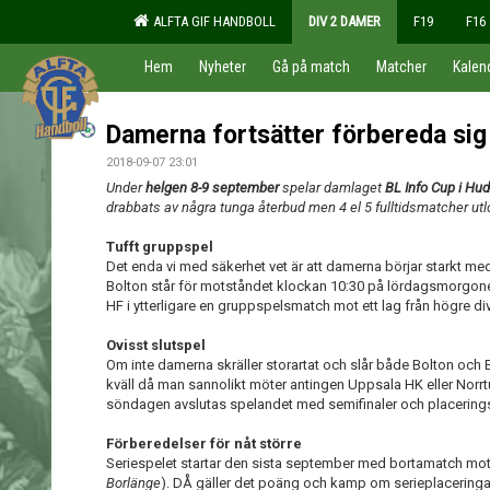
ALFTA GIF HANDBOLL
DIV 2 DAMER
F19
F16
Hem
Nyheter
Gå på match
Matcher
Kalen
Damerna fortsätter förbereda sig
2018-09-07 23:01
Under
helgen 8-9 september
spelar damlaget
BL Info Cup i Hud
drabbats av några tunga återbud men 4 el 5 fulltidsmatcher ut
Tufft gruppspel
Det enda vi med säkerhet vet är att damerna börjar starkt med
Bolton står för motståndet klockan 10:30 på lördagsmorgon
HF i ytterligare en gruppspelsmatch mot ett lag från högre di
Ovisst slutspel
Om inte damerna skräller storartat och slår både Bolton och 
kväll då man sannolikt möter antingen Uppsala HK eller Norrtul
söndagen avslutas spelandet med semifinaler och placerin
Förberedelser för nåt större
Seriespelet startar den sista september med bortamatch mot
Borlänge
). DÅ gäller det poäng och kamp om serieplaceringar.