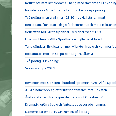
Returmöte mot serieledarna - häng med damerna till Enköpin
Nionde raka i Alfta Sporthall - och vi tar två nya poäng!
Två poäng, men vi vill mer - 23-16 mot Hallstahammar!
Beslutsamt från start - dags för hemmamatch mot Hallstaha
Serieettan föll i Alfta Sporthall - vi vinner med 21-19!
Ettan mot trean i Alfta Sporthall - nu fyller vi läktaren!
Tung söndag i Eskilstuna - men vi bryter ihop och kommer ig
Bortamatch mot HK GP på söndag - nu åker vi!
Två poäng i Linköping!
Vilken start på 2026!
Revansch mot Göksten - handbollspremiär 2026 i Alfta Sport
Julvila som topplag efter tuff bortamatch mot Göksten.
Årets sista match - toppmöte borta mot Göksten BK!
Dramatik, grön vägg och fortsatt obesegrade hemma!
Damerna tar emot HK GP Dam nu på lördag