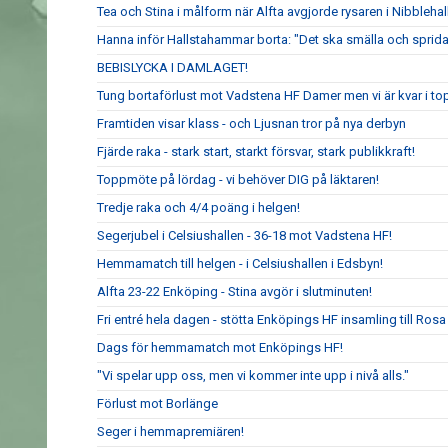
Tea och Stina i målform när Alfta avgjorde rysaren i Nibblehal
Hanna inför Hallstahammar borta: "Det ska smälla och sprida
BEBISLYCKA I DAMLAGET!
Tung bortaförlust mot Vadstena HF Damer men vi är kvar i to
Framtiden visar klass - och Ljusnan tror på nya derbyn
Fjärde raka - stark start, starkt försvar, stark publikkraft!
Toppmöte på lördag - vi behöver DIG på läktaren!
Tredje raka och 4/4 poäng i helgen!
Segerjubel i Celsiushallen - 36-18 mot Vadstena HF!
Hemmamatch till helgen - i Celsiushallen i Edsbyn!
Alfta 23-22 Enköping - Stina avgör i slutminuten!
Fri entré hela dagen - stötta Enköpings HF insamling till Rosa
Dags för hemmamatch mot Enköpings HF!
"Vi spelar upp oss, men vi kommer inte upp i nivå alls."
Förlust mot Borlänge
Seger i hemmapremiären!