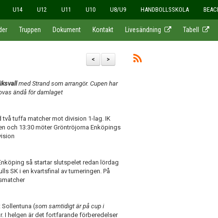
U14
U12
U11
U10
U8/U9
HANDBOLLSSKOLA
BEAC
der
Truppen
Dokument
Kontakt
Livesändning
Tabell
<
>
iksvall
med Strand som arrangör. Cupen har
lovas ändå för damlaget
 två tuffa matcher mot division 1-lag. IK
en och 13:30 möter Gröntröjorna Enköpings
vision
Enköping så startar slutspelet redan lördag
ls SK i en kvartsfinal av turneringen. På
gsmatcher
 Sollentuna (
som samtidigt är på cup i
 I helgen är det fortfarande förberedelser