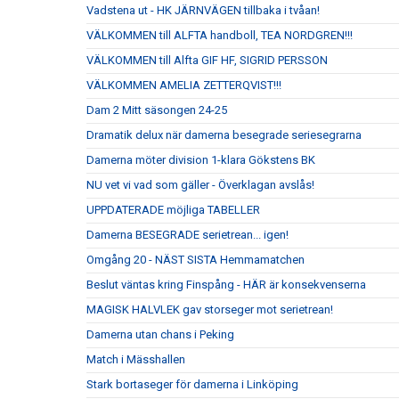
Vadstena ut - HK JÄRNVÄGEN tillbaka i tvåan!
VÄLKOMMEN till ALFTA handboll, TEA NORDGREN!!!
VÄLKOMMEN till Alfta GIF HF, SIGRID PERSSON
VÄLKOMMEN AMELIA ZETTERQVIST!!!
Dam 2 Mitt säsongen 24-25
Dramatik delux när damerna besegrade seriesegrarna
Damerna möter division 1-klara Gökstens BK
NU vet vi vad som gäller - Överklagan avslås!
UPPDATERADE möjliga TABELLER
Damerna BESEGRADE serietrean... igen!
Omgång 20 - NÄST SISTA Hemmamatchen
Beslut väntas kring Finspång - HÄR är konsekvenserna
MAGISK HALVLEK gav storseger mot serietrean!
Damerna utan chans i Peking
Match i Mässhallen
Stark bortaseger för damerna i Linköping