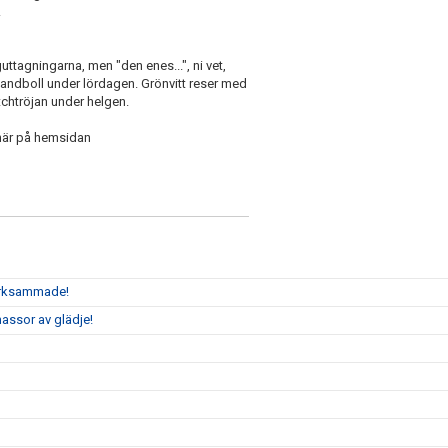
.
ttagningarna, men "den enes...", ni vet,
handboll under lördagen. Grönvitt reser med
tchtröjan under helgen.
t här på hemsidan
märksammade!
assor av glädje!