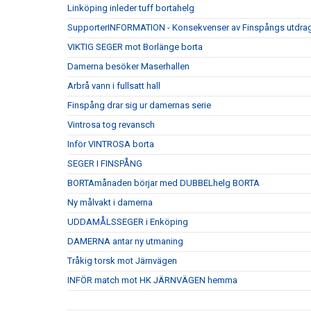
Linköping inleder tuff bortahelg
SupporterINFORMATION - Konsekvenser av Finspångs utdrag
VIKTIG SEGER mot Borlänge borta
Damerna besöker Maserhallen
Arbrå vann i fullsatt hall
Finspång drar sig ur damernas serie
Vintrosa tog revansch
Inför VINTROSA borta
SEGER I FINSPÅNG
BORTAmånaden börjar med DUBBELhelg BORTA
Ny målvakt i damerna
UDDAMÅLSSEGER i Enköping
DAMERNA antar ny utmaning
Tråkig torsk mot Järnvägen
INFÖR match mot HK JÄRNVÄGEN hemma