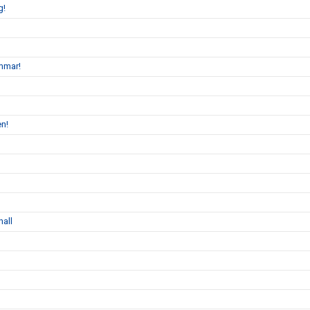
g!
mmar!
en!
hall