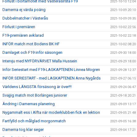
Förlust i bortamötet med VästeråsIrsta F19
2021-10-10 12:04
Damerna ej värda poäng
2021-10-09 20:10
Dubbelmatcher i Västerås
2021-10-09 09:35
Förlust i premiären
2021-10-02 22:56
F19-premiären avklarad
2021-10-02 22:18
INFÖR match mot Bodens BK HF
2021-10-02 08:20
Damlaget och F19 inför säsongen
2021-09-30 18:00
Intervju med NYFÖRVÄRVET Malla Hussein
2021-09-29 18:00
Inför Seriestart med F19-LAGKAPTENEN Linnea Mogren
2021-09-28 12:37
INFÖR SERIESTART - med LAGKAPTENEN Anna Nygårds
2021-09-27 06:15
Världens LÄNGSTA försäsong är över!!!
2021-09-24 06:47
Svajjig match mot Borlänges juniorer
2021-09-18 20:21
Ändring i Damernas planering
2021-09-09 13:17
Nygammalt ess i Alfta när moderklubben fick en lektion
2021-09-05 21:48
Fartfylld och målglad morgonmatch
2021-09-05 16:38
Damerna tog klar seger
2021-09-04 17:21