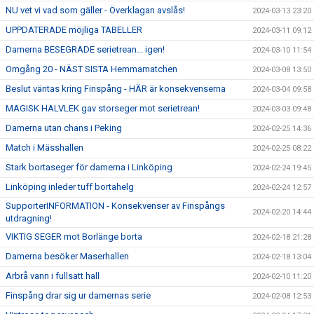
NU vet vi vad som gäller - Överklagan avslås!
2024-03-13 23:20
UPPDATERADE möjliga TABELLER
2024-03-11 09:12
Damerna BESEGRADE serietrean... igen!
2024-03-10 11:54
Omgång 20 - NÄST SISTA Hemmamatchen
2024-03-08 13:50
Beslut väntas kring Finspång - HÄR är konsekvenserna
2024-03-04 09:58
MAGISK HALVLEK gav storseger mot serietrean!
2024-03-03 09:48
Damerna utan chans i Peking
2024-02-25 14:36
Match i Mässhallen
2024-02-25 08:22
Stark bortaseger för damerna i Linköping
2024-02-24 19:45
Linköping inleder tuff bortahelg
2024-02-24 12:57
SupporterINFORMATION - Konsekvenser av Finspångs
2024-02-20 14:44
utdragning!
VIKTIG SEGER mot Borlänge borta
2024-02-18 21:28
Damerna besöker Maserhallen
2024-02-18 13:04
Arbrå vann i fullsatt hall
2024-02-10 11:20
Finspång drar sig ur damernas serie
2024-02-08 12:53