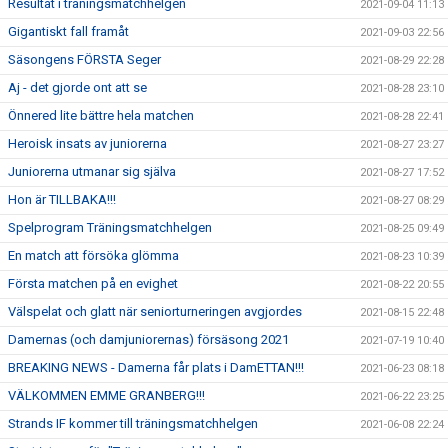
Resultat i träningsmatchhelgen
2021-09-04 11:13
Gigantiskt fall framåt
2021-09-03 22:56
Säsongens FÖRSTA Seger
2021-08-29 22:28
Aj - det gjorde ont att se
2021-08-28 23:10
Önnered lite bättre hela matchen
2021-08-28 22:41
Heroisk insats av juniorerna
2021-08-27 23:27
Juniorerna utmanar sig själva
2021-08-27 17:52
Hon är TILLBAKA!!!
2021-08-27 08:29
Spelprogram Träningsmatchhelgen
2021-08-25 09:49
En match att försöka glömma
2021-08-23 10:39
Första matchen på en evighet
2021-08-22 20:55
Välspelat och glatt när seniorturneringen avgjordes
2021-08-15 22:48
Damernas (och damjuniorernas) försäsong 2021
2021-07-19 10:40
BREAKING NEWS - Damerna får plats i DamETTAN!!!
2021-06-23 08:18
VÄLKOMMEN EMME GRANBERG!!!
2021-06-22 23:25
Strands IF kommer till träningsmatchhelgen
2021-06-08 22:24