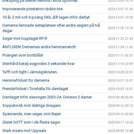
Enköping på besök hemma i Alfta Sporthall
2023-12-09 10:19
Imponerande prestation räckte inte
2023-12-01 21:36
10 år, 2 mil och 6 poäng SKILJER lagen inför derbyt
2023-12-01 10:39
Damerna lämnade sistaplatsen efter andra segern på två
2023-11-26 15:16
dagar
Seger mot topplaget RP IF
2023-11-25 21:54
ÄNTLIGEN! Damernas andra hemmamatch!
2023-11-24 11:42
Poängen som bortblåst
2023-11-11 06:31
Stenhård batalj avgjordes 3 sekunder kvar
2023-11-10 22:09
Tufft och tight i Järnvägsknuten...
2023-10-28 22:01
Hemmaförlust för damerna
2023-10-21 15:07
Premiärförlust i Torshälla för damlaget
2023-10-02 14:51
Damlaget Inför säsongen 2023-24- Division 2 damer
2023-09-28 06:45
Soppatorsk mot duktiga Gnagare
2023-09-16 20:12
Spännande, men seger, mot Bajen
2023-09-16 20:00
Slutet GOTT som i de flesta sagor
2023-09-11 10:22
Stark insats mot Uppsala
2023-09-09 16:48