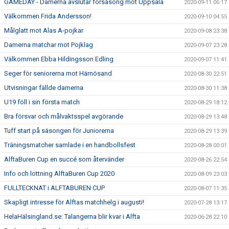
GAMEDAY - Damerna avslutar försäsong mot Uppsala
2020-09-11 06:17
Välkommen Frida Andersson!
2020-09-10 04:55
Målglatt mot Alas A-pojkar
2020-09-08 23:38
Damerna matchar mot Pojklag
2020-09-07 23:28
Välkommen Ebba Hildingsson Edling
2020-09-07 11:41
Seger för seniorerna mot Härnösand
2020-08-30 22:51
Utvisningar fällde damerna
2020-08-30 11:38
U19 föll i sin första match
2020-08-29 18:12
Bra försvar och målvaktsspel avgörande
2020-08-29 13:48
Tuff start på säsongen för Juniorerna
2020-08-29 13:39
Träningsmatcher samlade i en handbollsfest
2020-08-28 00:01
AlftaBuren Cup en succé som återvänder
2020-08-26 22:54
Info och lottning AlftaBuren Cup 2020
2020-08-09 23:03
FULLTECKNAT i ALFTABUREN CUP
2020-08-07 11:35
Skapligt intresse för Alftas matchhelg i augusti!
2020-07-28 13:17
HelaHälsingland.se: Talangerna blir kvar i Alfta
2020-06-28 22:10