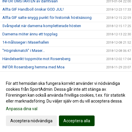
INFÖR OMSTARTEN av damtvåan
2019-01-04 22:00
Alfta GIF Handboll önskar GOD JUL!
2018-12-23 17:33
Alfta GIF satte snygg punkt för historisk höstsäsong
2018-12-15 22:59
Svårspelat när damerna kompletterade hösten
2018-12-15 17:25
Damerna möter ännu ett topplag
2018-12-13 22:30
14-målsseger i Maserhallen
2018-12-08 21:52
"Högriskmatch" i Maser...
2018-12-08 06:47
Händelserikt toppmöte mot Rosersberg
2018-12-02 17:04
INFÖR Rosersberg hemma med Moa
2018-11-29 23:07
Handbollshöjdare i Decemberdrag
2018-11-26 23:19
För att hemsidan ska fungera korrekt använder vi nödvändiga
Stabil hemmaseger = 7:e raka
2018-11-24 17:49
cookies från SportAdmin. Dessa går inte att stänga av.
Seriens enda farmarlag på besök
2018-11-22 16:34
Föreningen kan också använda frivilliga cookies, t.ex. för statistik
2018-11-04 19:27
eller marknadsföring. Du väljer själv om du vill acceptera dessa.
Alfta GIF - HK Ceres Norrtälje | Cancermatchen
Anpassa dina val
2018-11-02 18:08
INFÖR hemmamatch mot HK Ceres
2018-11-01 18:31
Acceptera nödvändiga
Acceptera alla
Helahalsingland.se: Superstart för Alfta i tvåans topp
2018-10-30 23:36