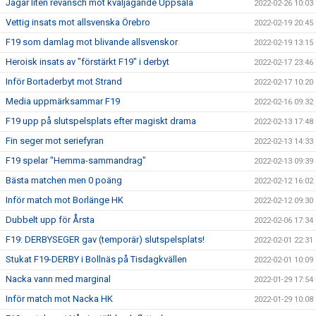
Jagar liten revansch mot kvaljagande Uppsala
2022-02-26 10:03
Vettig insats mot allsvenska Örebro
2022-02-19 20:45
F19 som damlag mot blivande allsvenskor
2022-02-19 13:15
Heroisk insats av "förstärkt F19" i derbyt
2022-02-17 23:46
Inför Bortaderbyt mot Strand
2022-02-17 10:20
Media uppmärksammar F19
2022-02-16 09:32
F19 upp på slutspelsplats efter magiskt drama
2022-02-13 17:48
Fin seger mot seriefyran
2022-02-13 14:33
F19 spelar "Hemma-sammandrag"
2022-02-13 09:39
Bästa matchen men 0 poäng
2022-02-12 16:02
Inför match mot Borlänge HK
2022-02-12 09:30
Dubbelt upp för Årsta
2022-02-06 17:34
F19: DERBYSEGER gav (temporär) slutspelsplats!
2022-02-01 22:31
Stukat F19-DERBY i Bollnäs på Tisdagkvällen
2022-02-01 10:09
Nacka vann med marginal
2022-01-29 17:54
Inför match mot Nacka HK
2022-01-29 10:08