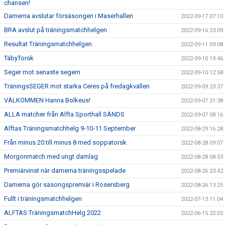
chansen!
Damerna avslutar försäsongen i Maserhallen
2022-09-17 07:10
BRA avslut på träningsmatchhelgen
2022-09-16 23:09
Resultat Träningsmatchhelgen
2022-09-11 09:08
TäbyTorsk
2022-09-10 19:46
Seger mot senaste segern
2022-09-10 12:58
TräningsSEGER mot starka Ceres på fredagkvällen
2022-09-09 23:37
VÄLKOMMEN Hanna Bolkeus!
2022-09-07 21:38
ALLA matcher från Alfta Sporthall SÄNDS
2022-09-07 08:16
Alftas Träningsmatchhelg 9-10-11 September
2022-08-29 16:28
Från minus 20 till minus 8 med soppatorsk
2022-08-28 09:07
Morgonmatch med ungt damlag
2022-08-28 08:53
Premiärvinst när damerna träningsspelade
2022-08-26 23:42
Damerna gör säsongspremiär i Rosersberg
2022-08-26 13:25
Fullt i träningsmatchhelgen
2022-07-13 11:04
ALFTAS TräningsmatchHelg 2022
2022-06-15 22:02