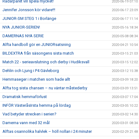
Radarparet vill spela mycket!
2020-06-19 07:10
Jennifer Jonsson kör vidare!!!
2020-06-17 23:09
JUNIOR-SM STEG 1 i Borlänge
2020-06-17 11:14
NYA JUNIOR-SERIEN!
2020-05-16 18:34
DAMERNAS NYA SERIE
2020-05-08 08:34
Alfta handboll gör en JUNIORsatsning
2020-04-21 10:54
BILDEXTRA från säsongens sista match
2020-03-15 21:03
Match 22 - serieavslutning och derby i Hudiksvall
2020-03-15 12:02
Dehlin och Ljung i P4 Gävleborg
2020-03-12 15:38
Hemmaseger i matchen som hade allt
2020-03-09 18:20
Alfta tog sista chansen – nu väntar måstederby
2020-03-09 13:51
Dramatisk hemmaförlust
2020-03-07 17:04
INFÖR VästeråsIrsta hemma på lördag
2020-03-05 10:22
Vad betyder strecken i serien?
2020-03-02 14:30
Damerna vann med 32 mål
2020-03-01 08:34
Alftas osannolika halvlek – höll nollan i 24 minuter
2020-02-29 21:48