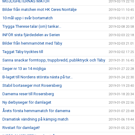
MÖJLIGHETERNAS MATCH
2019-02-19 22:10
Bilder från matchen mot HK Ceres Norrtälje
2019-02-11 10:45
10 mål upp i svår bortamatch
2019-02-10 21:07
Trygga Therese talar (om) tankar...
2019-02-08 20:58
INFÖR sista fjärdedelen av Serien
2019-02-03 22:18
Bilder från hemmamötet med Täby
2019-02-03 21:01
Taggat Täby trycktes till
2019-02-02 17:25
Sanna snackar formtopp, truppbredd, publiktryck och Täby
2019-01-31 16:45
Seger nr 13 av 14 möjliga
2019-01-27 22:28
B-laget till Nordens största nästa på tur...
2019-01-24 22:30
Stabil bortaseger mot Rosersberg
2019-01-19 23:40
Damerna reser till Rosersberg
2019-01-18 20:34
Ny derbyseger för damlaget
2019-01-09 22:56
Årets första hemmamatch för damerna
2019-01-07 23:48
Dramatisk vändning på kämpig match
2019-01-06 19:44
Rivstart för damlaget!
2019-01-05 22:16