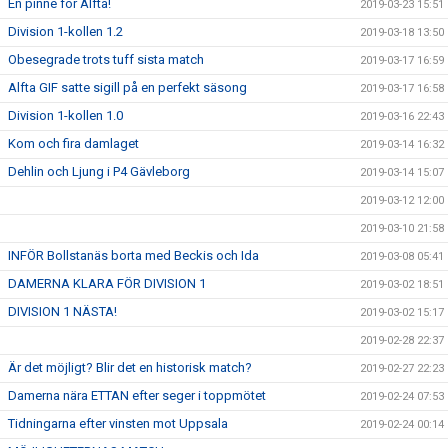
En pinne för Alfta!
2019-03-23 15:51
Division 1-kollen 1.2
2019-03-18 13:50
Obesegrade trots tuff sista match
2019-03-17 16:59
Alfta GIF satte sigill på en perfekt säsong
2019-03-17 16:58
Division 1-kollen 1.0
2019-03-16 22:43
Kom och fira damlaget
2019-03-14 16:32
Dehlin och Ljung i P4 Gävleborg
2019-03-14 15:07
2019-03-12 12:00
2019-03-10 21:58
INFÖR Bollstanäs borta med Beckis och Ida
2019-03-08 05:41
DAMERNA KLARA FÖR DIVISION 1
2019-03-02 18:51
DIVISION 1 NÄSTA!
2019-03-02 15:17
2019-02-28 22:37
Är det möjligt? Blir det en historisk match?
2019-02-27 22:23
Damerna nära ETTAN efter seger i toppmötet
2019-02-24 07:53
Tidningarna efter vinsten mot Uppsala
2019-02-24 00:14