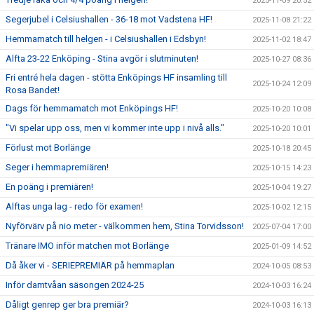
2025-11-09 20:52
Segerjubel i Celsiushallen - 36-18 mot Vadstena HF!
2025-11-08 21:22
Hemmamatch till helgen - i Celsiushallen i Edsbyn!
2025-11-02 18:47
Alfta 23-22 Enköping - Stina avgör i slutminuten!
2025-10-27 08:36
Fri entré hela dagen - stötta Enköpings HF insamling till
2025-10-24 12:09
Rosa Bandet!
Dags för hemmamatch mot Enköpings HF!
2025-10-20 10:08
"Vi spelar upp oss, men vi kommer inte upp i nivå alls."
2025-10-20 10:01
Förlust mot Borlänge
2025-10-18 20:45
Seger i hemmapremiären!
2025-10-15 14:23
En poäng i premiären!
2025-10-04 19:27
Alftas unga lag - redo för examen!
2025-10-02 12:15
Nyförvärv på nio meter - välkommen hem, Stina Torvidsson!
2025-07-04 17:00
Tränare IMO inför matchen mot Borlänge
2025-01-09 14:52
Då åker vi - SERIEPREMIÄR på hemmaplan
2024-10-05 08:53
Inför damtvåan säsongen 2024-25
2024-10-03 16:24
Dåligt genrep ger bra premiär?
2024-10-03 16:13