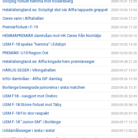
Snöplig förlust hemma mot Rosersberg
2020-10-21 13:39
Helahälsingland.se: Snöpligt slut när Alfta tappade greppet
2020-10-04 19:54
Ceres vann i Alftahallen
2020-10-04 17:27
Premiärförlust i F-19
2020-10-04 17:20
HEMMAPREMIÄR damtvåan mot HK Ceres från Norrtälje
2020-10-03 05:10
USM F-18 spelas "hemma" i Edsbyn
2020-10-02 14:35
PREMIÄR: U19 Region Öst
2020-10-02 05:25
Helahälsingland.se: Alfta krigade hem premiärseger
2020-09-28 21:20
HÄRLIG SEGER i Vikingahallen
2020-09-27 19:07
Inför damtvåan - Alfta GIF damlag
2020-09-26 15:33
Borlänge besegrade juniorerna i sista matchen
2020-09-26 15:31
USM F18 - oavgjort mot Örebro
2020-09-20 22:49
USM F-18 Större förlust mot Täby
2020-09-20 08:14
USM F-18 För stor respekt
2020-09-20 07:49
USM F-18 "Junior-SM" i Borlänge
2020-09-17 15:13
Uddamålsseger i sista i sista!
2020-09-12 06:22