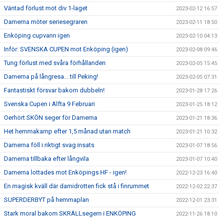
Väntad förlust mot div 1-laget
2023-02-12 16:57
Damerna möter seriesegraren
2023-02-11 18:50
Enköping cupvann igen
2023-02-10 04:13
Inför: SVENSKA CUPEN mot Enköping (igen)
2023-02-08 09:46
Tung förlust med svåra förhållanden
2023-02-05 15:45
Damerna på långresa... till Peking!
2023-02-05 07:31
Fantastiskt försvar bakom dubbeln!
2023-01-28 17:26
Svenska Cupen i Alfta 9 Februari
2023-01-25 18:12
Oerhört SKÖN seger för Damerna
2023-01-21 18:36
Het hemmakamp efter 1,5 månad utan match
2023-01-21 10:32
Damerna föll i riktigt svag insats
2023-01-07 18:56
Damerna tillbaka efter långvila
2023-01-07 10:40
Damerna lottades mot Enköpings HF - igen!
2022-12-23 16:40
En magisk kväll där damidrotten fick stå i finrummet
2022-12-02 22:37
SUPERDERBYT på hemmaplan
2022-12-01 23:31
Stark moral bakom SKRÄLLsegern i ENKÖPING
2022-11-26 18:10