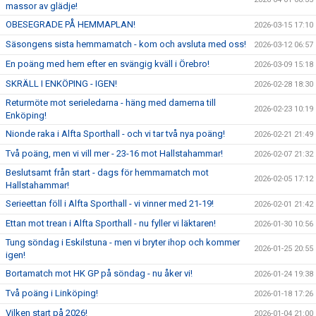
massor av glädje!
OBESEGRADE PÅ HEMMAPLAN!
2026-03-15 17:10
Säsongens sista hemmamatch - kom och avsluta med oss!
2026-03-12 06:57
En poäng med hem efter en svängig kväll i Örebro!
2026-03-09 15:18
SKRÄLL I ENKÖPING - IGEN!
2026-02-28 18:30
Returmöte mot serieledarna - häng med damerna till
2026-02-23 10:19
Enköping!
Nionde raka i Alfta Sporthall - och vi tar två nya poäng!
2026-02-21 21:49
Två poäng, men vi vill mer - 23-16 mot Hallstahammar!
2026-02-07 21:32
Beslutsamt från start - dags för hemmamatch mot
2026-02-05 17:12
Hallstahammar!
Serieettan föll i Alfta Sporthall - vi vinner med 21-19!
2026-02-01 21:42
Ettan mot trean i Alfta Sporthall - nu fyller vi läktaren!
2026-01-30 10:56
Tung söndag i Eskilstuna - men vi bryter ihop och kommer
2026-01-25 20:55
igen!
Bortamatch mot HK GP på söndag - nu åker vi!
2026-01-24 19:38
Två poäng i Linköping!
2026-01-18 17:26
Vilken start på 2026!
2026-01-04 21:00