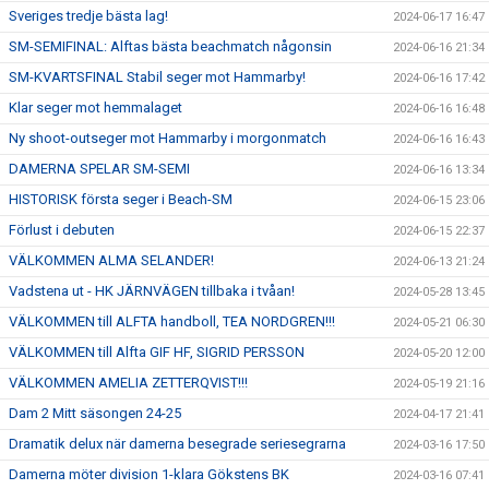
Sveriges tredje bästa lag!
2024-06-17 16:47
SM-SEMIFINAL: Alftas bästa beachmatch någonsin
2024-06-16 21:34
SM-KVARTSFINAL Stabil seger mot Hammarby!
2024-06-16 17:42
Klar seger mot hemmalaget
2024-06-16 16:48
Ny shoot-outseger mot Hammarby i morgonmatch
2024-06-16 16:43
DAMERNA SPELAR SM-SEMI
2024-06-16 13:34
HISTORISK första seger i Beach-SM
2024-06-15 23:06
Förlust i debuten
2024-06-15 22:37
VÄLKOMMEN ALMA SELANDER!
2024-06-13 21:24
Vadstena ut - HK JÄRNVÄGEN tillbaka i tvåan!
2024-05-28 13:45
VÄLKOMMEN till ALFTA handboll, TEA NORDGREN!!!
2024-05-21 06:30
VÄLKOMMEN till Alfta GIF HF, SIGRID PERSSON
2024-05-20 12:00
VÄLKOMMEN AMELIA ZETTERQVIST!!!
2024-05-19 21:16
Dam 2 Mitt säsongen 24-25
2024-04-17 21:41
Dramatik delux när damerna besegrade seriesegrarna
2024-03-16 17:50
Damerna möter division 1-klara Gökstens BK
2024-03-16 07:41