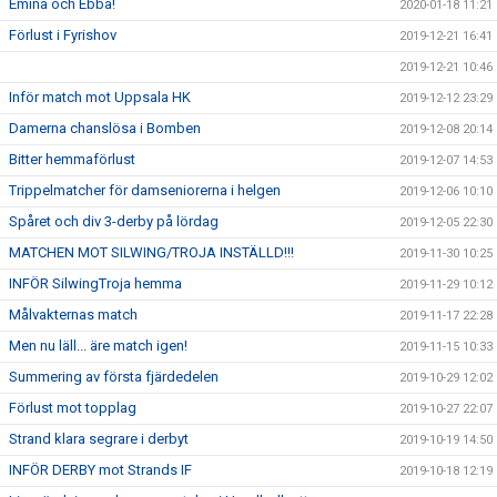
Emina och Ebba!
2020-01-18 11:21
Förlust i Fyrishov
2019-12-21 16:41
2019-12-21 10:46
Inför match mot Uppsala HK
2019-12-12 23:29
Damerna chanslösa i Bomben
2019-12-08 20:14
Bitter hemmaförlust
2019-12-07 14:53
Trippelmatcher för damseniorerna i helgen
2019-12-06 10:10
Spåret och div 3-derby på lördag
2019-12-05 22:30
MATCHEN MOT SILWING/TROJA INSTÄLLD!!!
2019-11-30 10:25
INFÖR SilwingTroja hemma
2019-11-29 10:12
Målvakternas match
2019-11-17 22:28
Men nu läll... äre match igen!
2019-11-15 10:33
Summering av första fjärdedelen
2019-10-29 12:02
Förlust mot topplag
2019-10-27 22:07
Strand klara segrare i derbyt
2019-10-19 14:50
INFÖR DERBY mot Strands IF
2019-10-18 12:19