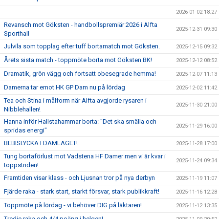
2026-01-02 18:27
Revansch mot Göksten - handbollspremiär 2026 i Alfta
2025-12-31 09:30
Sporthall
Julvila som topplag efter tuff bortamatch mot Göksten.
2025-12-15 09:32
Årets sista match - toppmöte borta mot Göksten BK!
2025-12-12 08:52
Dramatik, grön vägg och fortsatt obesegrade hemma!
2025-12-07 11:13
Damerna tar emot HK GP Dam nu på lördag
2025-12-02 11:42
Tea och Stina i målform när Alfta avgjorde rysaren i
2025-11-30 21:00
Nibblehallen!
Hanna inför Hallstahammar borta: "Det ska smälla och
2025-11-29 16:00
spridas energi"
BEBISLYCKA I DAMLAGET!
2025-11-28 17:00
Tung bortaförlust mot Vadstena HF Damer men vi är kvar i
2025-11-24 09:34
toppstriden!
Framtiden visar klass - och Ljusnan tror på nya derbyn
2025-11-19 11:07
Fjärde raka - stark start, starkt försvar, stark publikkraft!
2025-11-16 12:28
Toppmöte på lördag - vi behöver DIG på läktaren!
2025-11-12 13:35
Tredje raka och 4/4 poäng i helgen!