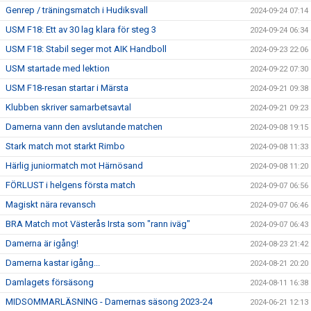
Genrep / träningsmatch i Hudiksvall
2024-09-24 07:14
USM F18: Ett av 30 lag klara för steg 3
2024-09-24 06:34
USM F18: Stabil seger mot AIK Handboll
2024-09-23 22:06
USM startade med lektion
2024-09-22 07:30
USM F18-resan startar i Märsta
2024-09-21 09:38
Klubben skriver samarbetsavtal
2024-09-21 09:23
Damerna vann den avslutande matchen
2024-09-08 19:15
Stark match mot starkt Rimbo
2024-09-08 11:33
Härlig juniormatch mot Härnösand
2024-09-08 11:20
FÖRLUST i helgens första match
2024-09-07 06:56
Magiskt nära revansch
2024-09-07 06:46
BRA Match mot Västerås Irsta som "rann iväg"
2024-09-07 06:43
Damerna är igång!
2024-08-23 21:42
Damerna kastar igång...
2024-08-21 20:20
Damlagets försäsong
2024-08-11 16:38
MIDSOMMARLÄSNING - Damernas säsong 2023-24
2024-06-21 12:13