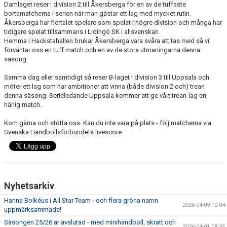
Damlaget reser i division 2 till Åkersberga för en av de tuffaste
bortamatcherna i serien när man gästar ett lag med mycket rutin.
Åkersberga har flertalet spelare som spelat i högre division och många har
tidigare spelat tillsammans i Lidingö SK i allsvenskan.
Hemma i Hackstahallen brukar Åkersberga vara svåra att tas med så vi
förväntar oss en tuff match och en av de stora utmaningarna denna
säsong.
Samma dag eller samtidigt så reser B-laget i division 3 till Uppsala och
möter ett lag som har ambitioner att vinna (både division 2 och) trean
denna säsong. Serieledande Uppsala kommer att ge vårt trean-lag en
härlig match.
Kom gärna och stötta oss. Kan du inte vara på plats - följ matcherna via
Svenska Handbollsförbundets livescore
Nyhetsarkiv
Hanna Bolkéus i All Star Team - och flera gröna namn
2026-04-09 10:04
uppmärksammade!
Säsongen 25/26 är avslutad - med minihandboll, skratt och
2026-04-01 08:35