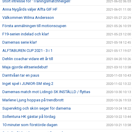
Stort intresse för "Träningsmatchhelgen"
2021-06-02 06:03
Anna Nygårds väljer Alfta GIF HF
2021-06-01 11:00
Välkommen Wilma Andersson
2021-05-27 22:29
Första anmälningen till motionscupen
2021-05-26 10:59
F19-serien indelad och klar!
2021-05-23 12:00
Damernas serie klar!
2021-05-18 12:45
ALFTABUREN CUP 2021 - 3 i 1
2021-05-17 19:07
Dehlin coachar vidare ett år till
2021-04-20 10:26
Maja gjorde elitseriedebut!
2021-03-10 13:58
Damtvåan tar en paus
2020-11-03 10:43
Inget spel i JUNIOR-SM steg 2
2020-11-02 13:22
Damernas match mot Lidingö SK INSTÄLLD / flyttas
2020-10-30 10:13
Marlene Ljung hoppas på trendbrott
2020-10-26 19:53
Superviktig och skön seger för damerna
2020-10-24 18:22
Sollentuna HK gästar på lördag
2020-10-22 13:44
10 minuter som förstörde dagen
2020-10-21 13:58