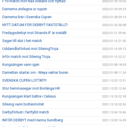
F19-match mot Nås inställd och flyttad
2022-01-29 10:02
Damerna utslagna ur cupen
2022-01-29 09:23
Damerna lirar i Svenska Cupen
2022-01-28 09:14
NYTT DATUM FÖR DERBYT FASTSTÄLLT!
2022-01-26 00:08
Fredagsderbyt mot Strands IF är inställt
2022-01-21 09:46
Seger till slut i het match
2022-01-16 21:35
Uddamålsförlust mot SilwingTroja
2022-01-16 09:13
Inför match mot Silwing Troja
2022-01-14 22:21
Kungsängen vann igen
2022-01-08 18:09
Damettan startar om - Meya vaktar buren
2022-01-08 11:24
SVENSKA CUPEN LOTTAT!!!
2021-12-25 13:31
Stor hemmaseger mot Borlänge HK
2021-12-25 12:40
Kungsängen klart bättre i Celsius
2021-12-18 22:18
Silwing vann bottenmötet
2021-12-18 20:26
Derbyförlust i fartfylld match
2021-12-04 10:46
INFÖR DERBYT med Hanna Sundberg
2021-12-03 16:49