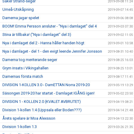
Säker Strand-seger
2019-09-08 11:24
Umeå-Utskåpning
2019-09-07 14:45
Damerna jagar spelet
2019-09-06 08:08
BOOM! Emma Persson ansluter - "Nya i damlaget" del 4
2019-09-03 07:30
Stina är tillbaka! ("Nya i damlaget" del 3)
2019-09-02 11:05
Nya i damlaget del 2 - Hanna håller handen högt
2019-09-01 10:58
Nya i damlaget - del 1 - den evigt leende Jennifer Jonsson
2019-08-31 10:40
Damerna tog meriterande seger
2019-08-25 16:03
Grym insats i Vikingahallen
2019-08-25 13:01
Damernas första match
2019-08-17 11:41
DIVISION 1-KOLLEN 3.0 - DamETTAN Norra 2019-20
2019-05-19 13:29
Säsongen 2019-20 har startat - Damlaget IGÅNG igen!
2019-05-02 23:50
DIVISION 1 - KOLLEN 2.0 (KVALET AVBRUTET)
2019-04-19 08:21
Division 1-kollen 1:4 (Uppsala eller Boden???)
2019-04-14 21:48
Årets spelare är Moa Alexsson
2019-04-13 22:30
Division 1-kollen 1.3
2019-03-26 21:35