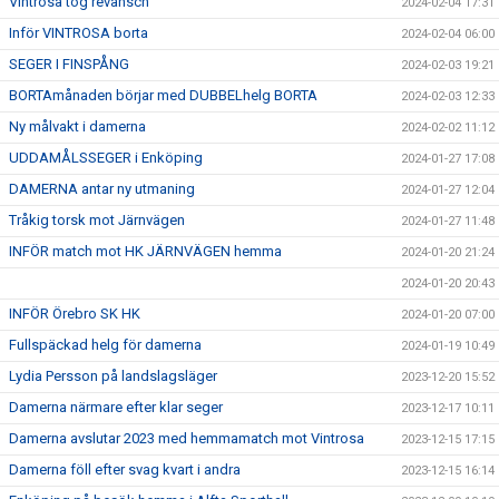
Vintrosa tog revansch
2024-02-04 17:31
Inför VINTROSA borta
2024-02-04 06:00
SEGER I FINSPÅNG
2024-02-03 19:21
BORTAmånaden börjar med DUBBELhelg BORTA
2024-02-03 12:33
Ny målvakt i damerna
2024-02-02 11:12
UDDAMÅLSSEGER i Enköping
2024-01-27 17:08
DAMERNA antar ny utmaning
2024-01-27 12:04
Tråkig torsk mot Järnvägen
2024-01-27 11:48
INFÖR match mot HK JÄRNVÄGEN hemma
2024-01-20 21:24
2024-01-20 20:43
INFÖR Örebro SK HK
2024-01-20 07:00
Fullspäckad helg för damerna
2024-01-19 10:49
Lydia Persson på landslagsläger
2023-12-20 15:52
Damerna närmare efter klar seger
2023-12-17 10:11
Damerna avslutar 2023 med hemmamatch mot Vintrosa
2023-12-15 17:15
Damerna föll efter svag kvart i andra
2023-12-15 16:14