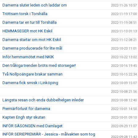
Damerna sluter leden och laddar om
2022-11-26 10:57
Tröttsam torsk i Torshälla
2022-11-19 17:00
Damerna tar en tur till Torshälla
2022-11-19 08:51
HEMMASEGER mot HK Eskil
2022-11-13 01:13
Damerna startar om mot HK Eskil
2022-11-12 08:21
Damerna producerade för lite mål
2022-10-23 11:01
Inför hemmamötet med NKIK
2022-10-22 13:02
Den tråkiga trenden bröts med storseger!
2022-10-16 19:45
Två Nollpoängare brakar samman
2022-10-15 22:34
Damerna fick smisk i Linköping
2022-10-09 15:07
2022-10-08 21:56
Längsta resan och enda dubbelhelgen inleder
2022-10-08 12:40
Premiärförlust för damerna
2022-10-01 14:50
Kapten Engh styr skutan
2022-10-01 09:10
INFÖR SÄSONGEN med Damlaget
2022-09-29 11:07
INFÖR SERIEPREMIÄR - Jessica - målvakten som tog
2022-09-28 11:42