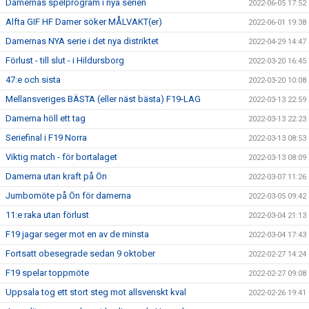
Damernas spelprogram i nya serien
2022-06-05 17:52
Alfta GIF HF Damer söker MÅLVAKT(er)
2022-06-01 19:38
Damernas NYA serie i det nya distriktet
2022-04-29 14:47
Förlust - till slut - i Hildursborg
2022-03-20 16:45
47:e och sista
2022-03-20 10:08
Mellansveriges BÄSTA (eller näst bästa) F19-LAG
2022-03-13 22:59
Damerna höll ett tag
2022-03-13 22:23
Seriefinal i F19 Norra
2022-03-13 08:53
Viktig match - för bortalaget
2022-03-13 08:09
Damerna utan kraft på Ön
2022-03-07 11:26
Jumbomöte på Ön för damerna
2022-03-05 09:42
11:e raka utan förlust
2022-03-04 21:13
F19 jagar seger mot en av de minsta
2022-03-04 17:43
Fortsatt obesegrade sedan 9 oktober
2022-02-27 14:24
F19 spelar toppmöte
2022-02-27 09:08
Uppsala tog ett stort steg mot allsvenskt kval
2022-02-26 19:41