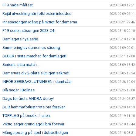
F19 hade målfest
2023-09-09 12:51
Rejäl utveckling när folkfesten inleddes
2023-09-09 07:11
Innesäsongen igång på riktigt för damerna
2023-08-21 22:46
F19-serien säsongen 2023-24
2023-05-18 20:18
Damlagets nya serie
2023-05-10 12:18
Summering av damernas säsong
2023-04-09 09:01
SEGER i sista matchen för damlaget!
2023-03-11 17:08
Seriens sista match...
2023-03-09 15:42
Damernas div 2-plats slutligen säkrad!
2023-03-05 19:24
INFÖR SERIEAVSLUTNINGEN i damtvåan
2023-02-26 10:04
Blå seger i Bollnäs
2023-02-25 19:08
Dags för årets ANDRA derby!
2023-02-24 06:37
SUR hemmaförlust trots bra försvar
2023-02-20 14:13
TOPPLAG på besök i hallen
2023-02-19 11:10
Viktig seger grundlagd i bra försvar
2023-02-18 19:44
Många poäng på spel i dubbelhelgen
2023-02-18 08:31