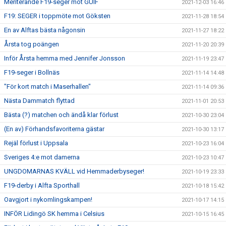
Meriterande F19-seger mot GUIF
2021-12-03 16:46
F19: SEGER i toppmöte mot Göksten
2021-11-28 18:54
En av Alftas bästa någonsin
2021-11-27 18:22
Årsta tog poängen
2021-11-20 20:39
Inför Årsta hemma med Jennifer Jonsson
2021-11-19 23:47
F19-seger i Bollnäs
2021-11-14 14:48
"För kort match i Maserhallen"
2021-11-14 09:36
Nästa Dammatch flyttad
2021-11-01 20:53
Bästa (?) matchen och ändå klar förlust
2021-10-30 23:04
(En av) Förhandsfavoriterna gästar
2021-10-30 13:17
Rejäl förlust i Uppsala
2021-10-23 16:04
Sveriges 4:e mot damerna
2021-10-23 10:47
UNGDOMARNAS KVÄLL vid Hemmaderbyseger!
2021-10-19 23:33
F19-derby i Alfta Sporthall
2021-10-18 15:42
Oavgjort i nykomlingskampen!
2021-10-17 14:15
INFÖR Lidingö SK hemma i Celsius
2021-10-15 16:45