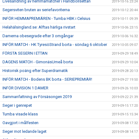
Livesändning av hemmamatcher i Handbollsettan
2019-10-16 23:24
Segersviten bruten av seriefavoriterna
2019-10-12 20:44
INFÖR HEMMAPREMIÄREN - Tumba HBK i Celsius
2019-10-11 09:39
Helahälsingland.se: Alftas härliga rivstart
2019-10-06 23:15
Damerna obesegrade efter 3 omgångar
2019-10-06 16:32
INFÖR MATCH - HK TyresöStrand borta - söndag 6 oktober
2019-10-05 09:07
FÖRSTA SEGERN I ETTAN
2019-09-29 18:49
DAGENS MATCH - GimonäsUmeå borta
2019-09-29 10:04
Historisk poäng efter Superdramatik
2019-09-28 20:13
INFÖR MATCH - Bodens BK borta - SERIEPREMIÄR!
2019-09-27 19:50
INFÖR DIVISION 1 DAMER
2019-09-26 10:03
Sammanfattning av Försäsongen 2019
2019-09-22 21:39
Seger i genrepet
2019-09-15 17:20
Tumba visade klass
2019-09-15 15:34
Oavgjort i målfesten
2019-09-08 17:32
Seger mot ledande laget
2019-09-08 14:17