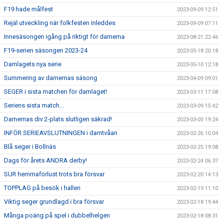
F19 hade målfest
2023-09-09 12:51
Rejäl utveckling när folkfesten inleddes
2023-09-09 07:11
Innesäsongen igång på riktigt för damerna
2023-08-21 22:46
F19-serien säsongen 2023-24
2023-05-18 20:18
Damlagets nya serie
2023-05-10 12:18
Summering av damernas säsong
2023-04-09 09:01
SEGER i sista matchen för damlaget!
2023-03-11 17:08
Seriens sista match...
2023-03-09 15:42
Damernas div 2-plats slutligen säkrad!
2023-03-05 19:24
INFÖR SERIEAVSLUTNINGEN i damtvåan
2023-02-26 10:04
Blå seger i Bollnäs
2023-02-25 19:08
Dags för årets ANDRA derby!
2023-02-24 06:37
SUR hemmaförlust trots bra försvar
2023-02-20 14:13
TOPPLAG på besök i hallen
2023-02-19 11:10
Viktig seger grundlagd i bra försvar
2023-02-18 19:44
Många poäng på spel i dubbelhelgen
2023-02-18 08:31