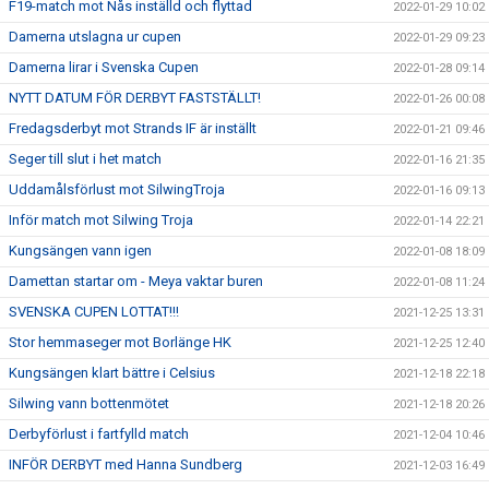
F19-match mot Nås inställd och flyttad
2022-01-29 10:02
Damerna utslagna ur cupen
2022-01-29 09:23
Damerna lirar i Svenska Cupen
2022-01-28 09:14
NYTT DATUM FÖR DERBYT FASTSTÄLLT!
2022-01-26 00:08
Fredagsderbyt mot Strands IF är inställt
2022-01-21 09:46
Seger till slut i het match
2022-01-16 21:35
Uddamålsförlust mot SilwingTroja
2022-01-16 09:13
Inför match mot Silwing Troja
2022-01-14 22:21
Kungsängen vann igen
2022-01-08 18:09
Damettan startar om - Meya vaktar buren
2022-01-08 11:24
SVENSKA CUPEN LOTTAT!!!
2021-12-25 13:31
Stor hemmaseger mot Borlänge HK
2021-12-25 12:40
Kungsängen klart bättre i Celsius
2021-12-18 22:18
Silwing vann bottenmötet
2021-12-18 20:26
Derbyförlust i fartfylld match
2021-12-04 10:46
INFÖR DERBYT med Hanna Sundberg
2021-12-03 16:49