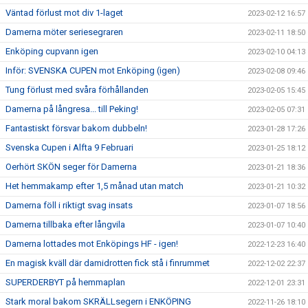
Väntad förlust mot div 1-laget
2023-02-12 16:57
Damerna möter seriesegraren
2023-02-11 18:50
Enköping cupvann igen
2023-02-10 04:13
Inför: SVENSKA CUPEN mot Enköping (igen)
2023-02-08 09:46
Tung förlust med svåra förhållanden
2023-02-05 15:45
Damerna på långresa... till Peking!
2023-02-05 07:31
Fantastiskt försvar bakom dubbeln!
2023-01-28 17:26
Svenska Cupen i Alfta 9 Februari
2023-01-25 18:12
Oerhört SKÖN seger för Damerna
2023-01-21 18:36
Het hemmakamp efter 1,5 månad utan match
2023-01-21 10:32
Damerna föll i riktigt svag insats
2023-01-07 18:56
Damerna tillbaka efter långvila
2023-01-07 10:40
Damerna lottades mot Enköpings HF - igen!
2022-12-23 16:40
En magisk kväll där damidrotten fick stå i finrummet
2022-12-02 22:37
SUPERDERBYT på hemmaplan
2022-12-01 23:31
Stark moral bakom SKRÄLLsegern i ENKÖPING
2022-11-26 18:10