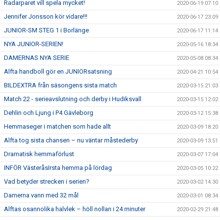
Radarparet vill spela mycket!
2020-06-19 07:10
Jennifer Jonsson kör vidare!!!
2020-06-17 23:09
JUNIOR-SM STEG 1 i Borlänge
2020-06-17 11:14
NYA JUNIOR-SERIEN!
2020-05-16 18:34
DAMERNAS NYA SERIE
2020-05-08 08:34
Alfta handboll gör en JUNIORsatsning
2020-04-21 10:54
BILDEXTRA från säsongens sista match
2020-03-15 21:03
Match 22 - serieavslutning och derby i Hudiksvall
2020-03-15 12:02
Dehlin och Ljung i P4 Gävleborg
2020-03-12 15:38
Hemmaseger i matchen som hade allt
2020-03-09 18:20
Alfta tog sista chansen – nu väntar måstederby
2020-03-09 13:51
Dramatisk hemmaförlust
2020-03-07 17:04
INFÖR VästeråsIrsta hemma på lördag
2020-03-05 10:22
Vad betyder strecken i serien?
2020-03-02 14:30
Damerna vann med 32 mål
2020-03-01 08:34
Alftas osannolika halvlek – höll nollan i 24 minuter
2020-02-29 21:48