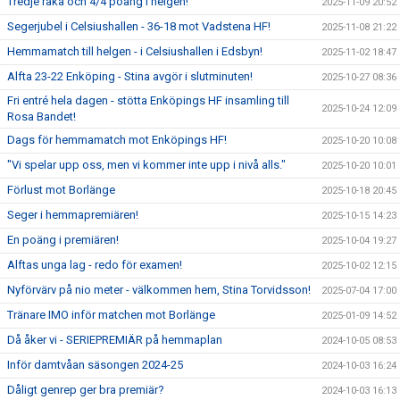
Tredje raka och 4/4 poäng i helgen!
2025-11-09 20:52
Segerjubel i Celsiushallen - 36-18 mot Vadstena HF!
2025-11-08 21:22
Hemmamatch till helgen - i Celsiushallen i Edsbyn!
2025-11-02 18:47
Alfta 23-22 Enköping - Stina avgör i slutminuten!
2025-10-27 08:36
Fri entré hela dagen - stötta Enköpings HF insamling till
2025-10-24 12:09
Rosa Bandet!
Dags för hemmamatch mot Enköpings HF!
2025-10-20 10:08
"Vi spelar upp oss, men vi kommer inte upp i nivå alls."
2025-10-20 10:01
Förlust mot Borlänge
2025-10-18 20:45
Seger i hemmapremiären!
2025-10-15 14:23
En poäng i premiären!
2025-10-04 19:27
Alftas unga lag - redo för examen!
2025-10-02 12:15
Nyförvärv på nio meter - välkommen hem, Stina Torvidsson!
2025-07-04 17:00
Tränare IMO inför matchen mot Borlänge
2025-01-09 14:52
Då åker vi - SERIEPREMIÄR på hemmaplan
2024-10-05 08:53
Inför damtvåan säsongen 2024-25
2024-10-03 16:24
Dåligt genrep ger bra premiär?
2024-10-03 16:13