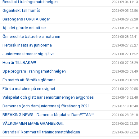
Resultat i träningsmatchhelgen
2021-09-04 11:13
Gigantiskt fall framåt
2021-09-03 22:56
Säsongens FÖRSTA Seger
2021-08-29 22:28
Aj - det gjorde ont att se
2021-08-28 23:10
Önnered lite bättre hela matchen
2021-08-28 22:41
Heroisk insats av juniorerna
2021-08-27 23:27
Juniorerna utmanar sig själva
2021-08-27 17:52
Hon är TILLBAKA!!!
2021-08-27 08:29
Spelprogram Träningsmatchhelgen
2021-08-25 09:49
En match att försöka glömma
2021-08-23 10:39
Första matchen på en evighet
2021-08-22 20:55
Välspelat och glatt när seniorturneringen avgjordes
2021-08-15 22:48
Damernas (och damjuniorernas) försäsong 2021
2021-07-19 10:40
BREAKING NEWS - Damerna får plats i DamETTAN!!!
2021-06-23 08:18
VÄLKOMMEN EMME GRANBERG!!!
2021-06-22 23:25
Strands IF kommer till träningsmatchhelgen
2021-06-08 22:24