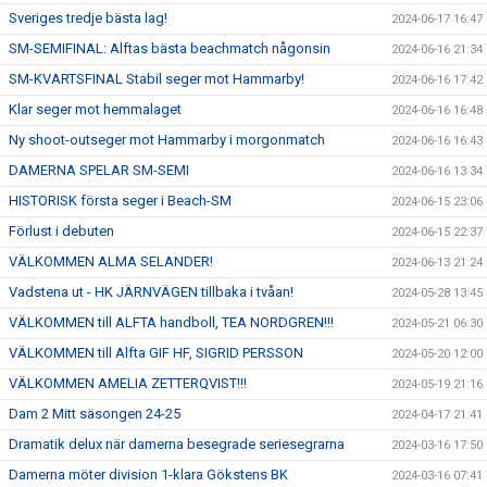
Sveriges tredje bästa lag!
2024-06-17 16:47
SM-SEMIFINAL: Alftas bästa beachmatch någonsin
2024-06-16 21:34
SM-KVARTSFINAL Stabil seger mot Hammarby!
2024-06-16 17:42
Klar seger mot hemmalaget
2024-06-16 16:48
Ny shoot-outseger mot Hammarby i morgonmatch
2024-06-16 16:43
DAMERNA SPELAR SM-SEMI
2024-06-16 13:34
HISTORISK första seger i Beach-SM
2024-06-15 23:06
Förlust i debuten
2024-06-15 22:37
VÄLKOMMEN ALMA SELANDER!
2024-06-13 21:24
Vadstena ut - HK JÄRNVÄGEN tillbaka i tvåan!
2024-05-28 13:45
VÄLKOMMEN till ALFTA handboll, TEA NORDGREN!!!
2024-05-21 06:30
VÄLKOMMEN till Alfta GIF HF, SIGRID PERSSON
2024-05-20 12:00
VÄLKOMMEN AMELIA ZETTERQVIST!!!
2024-05-19 21:16
Dam 2 Mitt säsongen 24-25
2024-04-17 21:41
Dramatik delux när damerna besegrade seriesegrarna
2024-03-16 17:50
Damerna möter division 1-klara Gökstens BK
2024-03-16 07:41