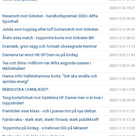
2026-01-02 18:27
Revansch mot Göksten - handbollspremiär 2026 i Alfta
2025-12-31 09:30
Sporthall
Julvila som topplag efter tuff bortamatch mot Göksten.
2025-12-15 09:32
Årets sista match - toppmöte borta mot Göksten BK!
2025-12-12 08:52
Dramatik, grön vägg och fortsatt obesegrade hemma!
2025-12-07 11:13
Damerna tar emot HK GP Dam nu på lördag
2025-12-02 11:42
Tea och Stina i målform när Alfta avgjorde rysaren i
2025-11-30 21:00
Nibblehallen!
Hanna inför Hallstahammar borta: "Det ska smälla och
2025-11-29 16:00
spridas energi"
BEBISLYCKA I DAMLAGET!
2025-11-28 17:00
Tung bortaförlust mot Vadstena HF Damer men vi är kvar i
2025-11-24 09:34
toppstriden!
Framtiden visar klass - och Ljusnan tror på nya derbyn
2025-11-19 11:07
Fjärde raka - stark start, starkt försvar, stark publikkraft!
2025-11-16 12:28
Toppmöte på lördag - vi behöver DIG på läktaren!
2025-11-12 13:35