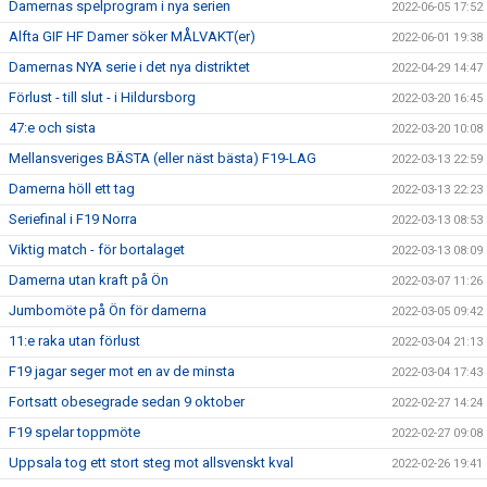
Damernas spelprogram i nya serien
2022-06-05 17:52
Alfta GIF HF Damer söker MÅLVAKT(er)
2022-06-01 19:38
Damernas NYA serie i det nya distriktet
2022-04-29 14:47
Förlust - till slut - i Hildursborg
2022-03-20 16:45
47:e och sista
2022-03-20 10:08
Mellansveriges BÄSTA (eller näst bästa) F19-LAG
2022-03-13 22:59
Damerna höll ett tag
2022-03-13 22:23
Seriefinal i F19 Norra
2022-03-13 08:53
Viktig match - för bortalaget
2022-03-13 08:09
Damerna utan kraft på Ön
2022-03-07 11:26
Jumbomöte på Ön för damerna
2022-03-05 09:42
11:e raka utan förlust
2022-03-04 21:13
F19 jagar seger mot en av de minsta
2022-03-04 17:43
Fortsatt obesegrade sedan 9 oktober
2022-02-27 14:24
F19 spelar toppmöte
2022-02-27 09:08
Uppsala tog ett stort steg mot allsvenskt kval
2022-02-26 19:41