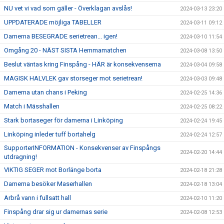
NU vet vi vad som gäller - Överklagan avslås!
2024-03-13 23:20
UPPDATERADE möjliga TABELLER
2024-03-11 09:12
Damerna BESEGRADE serietrean... igen!
2024-03-10 11:54
Omgång 20 - NÄST SISTA Hemmamatchen
2024-03-08 13:50
Beslut väntas kring Finspång - HÄR är konsekvenserna
2024-03-04 09:58
MAGISK HALVLEK gav storseger mot serietrean!
2024-03-03 09:48
Damerna utan chans i Peking
2024-02-25 14:36
Match i Mässhallen
2024-02-25 08:22
Stark bortaseger för damerna i Linköping
2024-02-24 19:45
Linköping inleder tuff bortahelg
2024-02-24 12:57
SupporterINFORMATION - Konsekvenser av Finspångs
2024-02-20 14:44
utdragning!
VIKTIG SEGER mot Borlänge borta
2024-02-18 21:28
Damerna besöker Maserhallen
2024-02-18 13:04
Arbrå vann i fullsatt hall
2024-02-10 11:20
Finspång drar sig ur damernas serie
2024-02-08 12:53