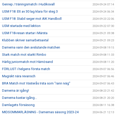
Genrep / träningsmatch i Hudiksvall
2024-09-24 07:14
USM F18: Ett av 30 lag klara för steg 3
2024-09-24 06:34
USM F18: Stabil seger mot AIK Handboll
2024-09-23 22:06
USM startade med lektion
2024-09-22 07:30
USM F18-resan startar i Märsta
2024-09-21 09:38
Klubben skriver samarbetsavtal
2024-09-21 09:23
Damerna vann den avslutande matchen
2024-09-08 19:15
Stark match mot starkt Rimbo
2024-09-08 11:33
Härlig juniormatch mot Härnösand
2024-09-08 11:20
FÖRLUST i helgens första match
2024-09-07 06:56
Magiskt nära revansch
2024-09-07 06:46
BRA Match mot Västerås Irsta som "rann iväg"
2024-09-07 06:43
Damerna är igång!
2024-08-23 21:42
Damerna kastar igång...
2024-08-21 20:20
Damlagets försäsong
2024-08-11 16:38
MIDSOMMARLÄSNING - Damernas säsong 2023-24
2024-06-21 12:13