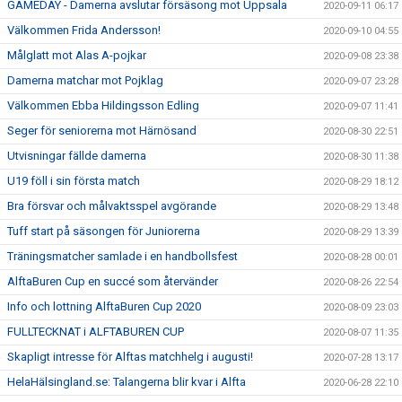
GAMEDAY - Damerna avslutar försäsong mot Uppsala
2020-09-11 06:17
Välkommen Frida Andersson!
2020-09-10 04:55
Målglatt mot Alas A-pojkar
2020-09-08 23:38
Damerna matchar mot Pojklag
2020-09-07 23:28
Välkommen Ebba Hildingsson Edling
2020-09-07 11:41
Seger för seniorerna mot Härnösand
2020-08-30 22:51
Utvisningar fällde damerna
2020-08-30 11:38
U19 föll i sin första match
2020-08-29 18:12
Bra försvar och målvaktsspel avgörande
2020-08-29 13:48
Tuff start på säsongen för Juniorerna
2020-08-29 13:39
Träningsmatcher samlade i en handbollsfest
2020-08-28 00:01
AlftaBuren Cup en succé som återvänder
2020-08-26 22:54
Info och lottning AlftaBuren Cup 2020
2020-08-09 23:03
FULLTECKNAT i ALFTABUREN CUP
2020-08-07 11:35
Skapligt intresse för Alftas matchhelg i augusti!
2020-07-28 13:17
HelaHälsingland.se: Talangerna blir kvar i Alfta
2020-06-28 22:10