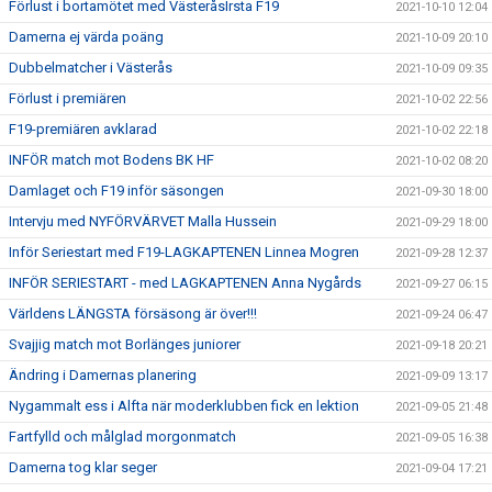
Förlust i bortamötet med VästeråsIrsta F19
2021-10-10 12:04
Damerna ej värda poäng
2021-10-09 20:10
Dubbelmatcher i Västerås
2021-10-09 09:35
Förlust i premiären
2021-10-02 22:56
F19-premiären avklarad
2021-10-02 22:18
INFÖR match mot Bodens BK HF
2021-10-02 08:20
Damlaget och F19 inför säsongen
2021-09-30 18:00
Intervju med NYFÖRVÄRVET Malla Hussein
2021-09-29 18:00
Inför Seriestart med F19-LAGKAPTENEN Linnea Mogren
2021-09-28 12:37
INFÖR SERIESTART - med LAGKAPTENEN Anna Nygårds
2021-09-27 06:15
Världens LÄNGSTA försäsong är över!!!
2021-09-24 06:47
Svajjig match mot Borlänges juniorer
2021-09-18 20:21
Ändring i Damernas planering
2021-09-09 13:17
Nygammalt ess i Alfta när moderklubben fick en lektion
2021-09-05 21:48
Fartfylld och målglad morgonmatch
2021-09-05 16:38
Damerna tog klar seger
2021-09-04 17:21