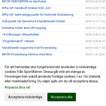
INFÖR OMSTARTEN av damtvåan
2019-01-04 22:00
Alfta GIF Handboll önskar GOD JUL!
2018-12-23 17:33
Alfta GIF satte snygg punkt för historisk höstsäsong
2018-12-15 22:59
Svårspelat när damerna kompletterade hösten
2018-12-15 17:25
Damerna möter ännu ett topplag
2018-12-13 22:30
14-målsseger i Maserhallen
2018-12-08 21:52
"Högriskmatch" i Maser...
2018-12-08 06:47
Händelserikt toppmöte mot Rosersberg
2018-12-02 17:04
INFÖR Rosersberg hemma med Moa
2018-11-29 23:07
Handbollshöjdare i Decemberdrag
2018-11-26 23:19
För att hemsidan ska fungera korrekt använder vi nödvändiga
Stabil hemmaseger = 7:e raka
2018-11-24 17:49
cookies från SportAdmin. Dessa går inte att stänga av.
Seriens enda farmarlag på besök
2018-11-22 16:34
Föreningen kan också använda frivilliga cookies, t.ex. för statistik
eller marknadsföring. Du väljer själv om du vill acceptera dessa.
2018-11-04 19:27
Anpassa dina val
Alfta GIF - HK Ceres Norrtälje | Cancermatchen
2018-11-02 18:08
INFÖR hemmamatch mot HK Ceres
2018-11-01 18:31
Acceptera nödvändiga
Acceptera alla
Helahalsingland.se: Superstart för Alfta i tvåans topp
2018-10-30 23:36