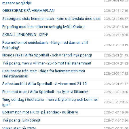
2026-04-01 08:35
massor av glädje!
OBESEGRADE PÅ HEMMAPLAN!
2026-03-15 17:10
Säsongens sista hemmamatch - kom och avsluta med oss!
2026-03-12 06:57
En poäng med hem efter en svängig kväll i Örebro!
2026-03-09 15:18
SKRÄLL I ENKÖPING - IGEN!
2026-02-28 18:30
Returmöte mot serieledarna - häng med damerna till
2026-02-23 10:19
Enköping!
Nionde raka i Alfta Sporthall - och vi tar två nya poäng!
2026-02-21 21:49
Två poäng, men vi vill mer - 23-16 mot Hallstahammar!
2026-02-07 21:32
Beslutsamt från start - dags för hemmamatch mot
2026-02-05 17:12
Hallstahammar!
Serieettan föll i Alfta Sporthall - vi vinner med 21-19!
2026-02-01 21:42
Ettan mot trean i Alfta Sporthall - nu fyller vi läktaren!
2026-01-30 10:56
Tung söndag i Eskilstuna - men vi bryter ihop och kommer
2026-01-25 20:55
igen!
Bortamatch mot HK GP på söndag - nu åker vi!
2026-01-24 19:38
Två poäng i Linköping!
2026-01-18 17:26
Vilken start på 2026!
2026-01-04 21:00