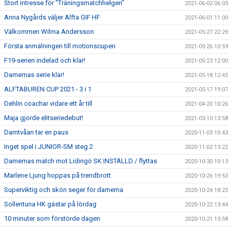
Stort intresse för "Träningsmatchhelgen"
2021-06-02 06:03
Anna Nygårds väljer Alfta GIF HF
2021-06-01 11:00
Välkommen Wilma Andersson
2021-05-27 22:29
Första anmälningen till motionscupen
2021-05-26 10:59
F19-serien indelad och klar!
2021-05-23 12:00
Damernas serie klar!
2021-05-18 12:45
ALFTABUREN CUP 2021 - 3 i 1
2021-05-17 19:07
Dehlin coachar vidare ett år till
2021-04-20 10:26
Maja gjorde elitseriedebut!
2021-03-10 13:58
Damtvåan tar en paus
2020-11-03 10:43
Inget spel i JUNIOR-SM steg 2
2020-11-02 13:22
Damernas match mot Lidingö SK INSTÄLLD / flyttas
2020-10-30 10:13
Marlene Ljung hoppas på trendbrott
2020-10-26 19:53
Superviktig och skön seger för damerna
2020-10-24 18:22
Sollentuna HK gästar på lördag
2020-10-22 13:44
10 minuter som förstörde dagen
2020-10-21 13:58