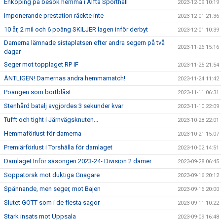
Enköping på besök hemma i Alfta Sporthall
2023-12-09 10:19
Imponerande prestation räckte inte
2023-12-01 21:36
10 år, 2 mil och 6 poäng SKILJER lagen inför derbyt
2023-12-01 10:39
Damerna lämnade sistaplatsen efter andra segern på två
2023-11-26 15:16
dagar
Seger mot topplaget RP IF
2023-11-25 21:54
ÄNTLIGEN! Damernas andra hemmamatch!
2023-11-24 11:42
Poängen som bortblåst
2023-11-11 06:31
Stenhård batalj avgjordes 3 sekunder kvar
2023-11-10 22:09
Tufft och tight i Järnvägsknuten...
2023-10-28 22:01
Hemmaförlust för damerna
2023-10-21 15:07
Premiärförlust i Torshälla för damlaget
2023-10-02 14:51
Damlaget Inför säsongen 2023-24- Division 2 damer
2023-09-28 06:45
Soppatorsk mot duktiga Gnagare
2023-09-16 20:12
Spännande, men seger, mot Bajen
2023-09-16 20:00
Slutet GOTT som i de flesta sagor
2023-09-11 10:22
Stark insats mot Uppsala
2023-09-09 16:48