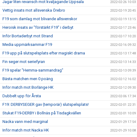
Jagar liten revansch mot kvaljagande Uppsala
2022-02-26 10:03
Vettig insats mot allsvenska Örebro
2022-02-19 20:45
F19 som damlag mot blivande allsvenskor
2022-02-19 13:15
Heroisk insats av "förstärkt F19" i derbyt
2022-02-17 23:46
Inför Bortaderbyt mot Strand
2022-02-17 10:20
Media uppmärksammar F19
2022-02-16 09:32
F19 upp på slutspelsplats efter magiskt drama
2022-02-13 17:48
Fin seger mot seriefyran
2022-02-13 14:33
F19 spelar "Hemma-sammandrag"
2022-02-13 09:39
Bästa matchen men 0 poäng
2022-02-12 16:02
Inför match mot Borlänge HK
2022-02-12 09:30
Dubbelt upp för Årsta
2022-02-06 17:34
F19: DERBYSEGER gav (temporär) slutspelsplats!
2022-02-01 22:31
Stukat F19-DERBY i Bollnäs på Tisdagkvällen
2022-02-01 10:09
Nacka vann med marginal
2022-01-29 17:54
Inför match mot Nacka HK
2022-01-29 10:08