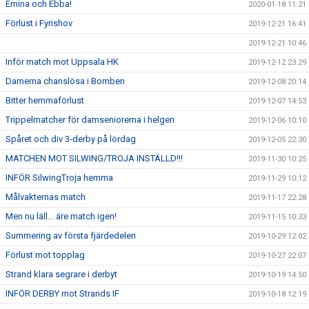
Emina och Ebba!
2020-01-18 11:21
Förlust i Fyrishov
2019-12-21 16:41
2019-12-21 10:46
Inför match mot Uppsala HK
2019-12-12 23:29
Damerna chanslösa i Bomben
2019-12-08 20:14
Bitter hemmaförlust
2019-12-07 14:53
Trippelmatcher för damseniorerna i helgen
2019-12-06 10:10
Spåret och div 3-derby på lördag
2019-12-05 22:30
MATCHEN MOT SILWING/TROJA INSTÄLLD!!!
2019-11-30 10:25
INFÖR SilwingTroja hemma
2019-11-29 10:12
Målvakternas match
2019-11-17 22:28
Men nu läll... äre match igen!
2019-11-15 10:33
Summering av första fjärdedelen
2019-10-29 12:02
Förlust mot topplag
2019-10-27 22:07
Strand klara segrare i derbyt
2019-10-19 14:50
INFÖR DERBY mot Strands IF
2019-10-18 12:19