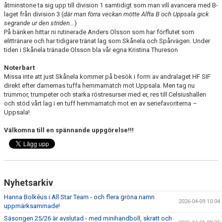
åtminstone ta sig upp till division 1 samtidigt som man vill avancera med B-
laget från division 3 (
där man förra veckan mötte Alfta B och Uppsala gick
segrande ur den striden…
)
På bänken hittar ni rutinerade Anders Olsson som har förflutet som
elittränare och har tidigare tränat lag som Skånela och Spårvägen. Under
tiden i Skånela tränade Olsson bla vår egna Kristina Thureson
Noterbart
Missa inte att just Skånela kommer på besök i form av andralaget HF SIF
direkt efter damernas tuffa hemmamatch mot Uppsala. Men tag nu
trummor, trumpeter och starka röstresurser med er, res till Celsiushallen
och stöd vårt lag i en tuff hemmamatch mot en av seriefavoriterna –
Uppsala!
Välkomna till en spännande uppgörelse!!!
Nyhetsarkiv
Hanna Bolkéus i All Star Team - och flera gröna namn
2026-04-09 10:04
uppmärksammade!
Säsongen 25/26 är avslutad - med minihandboll, skratt och