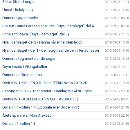
Säker Strand-seger
2019-09-08 11:24
Umeå-Utskåpning
2019-09-07 14:45
Damerna jagar spelet
2019-09-06 08:08
BOOM! Emma Persson ansluter - "Nya i damlaget" del 4
2019-09-03 07:30
Stina är tillbaka! ("Nya i damlaget" del 3)
2019-09-02 11:05
Nya i damlaget del 2 - Hanna håller handen högt
2019-09-01 10:58
Nya i damlaget - del 1 - den evigt leende Jennifer Jonsson
2019-08-31 10:40
Damerna tog meriterande seger
2019-08-25 16:03
Grym insats i Vikingahallen
2019-08-25 13:01
Damernas första match
2019-08-17 11:41
DIVISION 1-KOLLEN 3.0 - DamETTAN Norra 2019-20
2019-05-19 13:29
Säsongen 2019-20 har startat - Damlaget IGÅNG igen!
2019-05-02 23:50
DIVISION 1 - KOLLEN 2.0 (KVALET AVBRUTET)
2019-04-19 08:21
Division 1-kollen 1:4 (Uppsala eller Boden???)
2019-04-14 21:48
Årets spelare är Moa Alexsson
2019-04-13 22:30
Division 1-kollen 1.3
2019-03-26 21:35