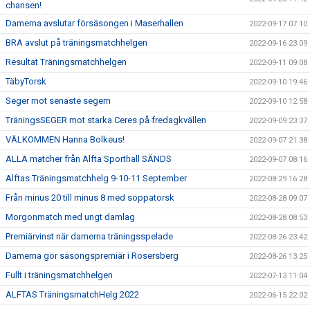
chansen!
Damerna avslutar försäsongen i Maserhallen
2022-09-17 07:10
BRA avslut på träningsmatchhelgen
2022-09-16 23:09
Resultat Träningsmatchhelgen
2022-09-11 09:08
TäbyTorsk
2022-09-10 19:46
Seger mot senaste segern
2022-09-10 12:58
TräningsSEGER mot starka Ceres på fredagkvällen
2022-09-09 23:37
VÄLKOMMEN Hanna Bolkeus!
2022-09-07 21:38
ALLA matcher från Alfta Sporthall SÄNDS
2022-09-07 08:16
Alftas Träningsmatchhelg 9-10-11 September
2022-08-29 16:28
Från minus 20 till minus 8 med soppatorsk
2022-08-28 09:07
Morgonmatch med ungt damlag
2022-08-28 08:53
Premiärvinst när damerna träningsspelade
2022-08-26 23:42
Damerna gör säsongspremiär i Rosersberg
2022-08-26 13:25
Fullt i träningsmatchhelgen
2022-07-13 11:04
ALFTAS TräningsmatchHelg 2022
2022-06-15 22:02