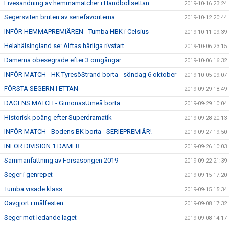
Livesändning av hemmamatcher i Handbollsettan
2019-10-16 23:24
Segersviten bruten av seriefavoriterna
2019-10-12 20:44
INFÖR HEMMAPREMIÄREN - Tumba HBK i Celsius
2019-10-11 09:39
Helahälsingland.se: Alftas härliga rivstart
2019-10-06 23:15
Damerna obesegrade efter 3 omgångar
2019-10-06 16:32
INFÖR MATCH - HK TyresöStrand borta - söndag 6 oktober
2019-10-05 09:07
FÖRSTA SEGERN I ETTAN
2019-09-29 18:49
DAGENS MATCH - GimonäsUmeå borta
2019-09-29 10:04
Historisk poäng efter Superdramatik
2019-09-28 20:13
INFÖR MATCH - Bodens BK borta - SERIEPREMIÄR!
2019-09-27 19:50
INFÖR DIVISION 1 DAMER
2019-09-26 10:03
Sammanfattning av Försäsongen 2019
2019-09-22 21:39
Seger i genrepet
2019-09-15 17:20
Tumba visade klass
2019-09-15 15:34
Oavgjort i målfesten
2019-09-08 17:32
Seger mot ledande laget
2019-09-08 14:17