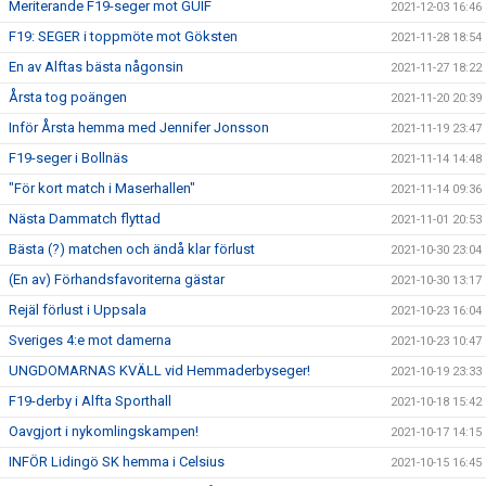
Meriterande F19-seger mot GUIF
2021-12-03 16:46
F19: SEGER i toppmöte mot Göksten
2021-11-28 18:54
En av Alftas bästa någonsin
2021-11-27 18:22
Årsta tog poängen
2021-11-20 20:39
Inför Årsta hemma med Jennifer Jonsson
2021-11-19 23:47
F19-seger i Bollnäs
2021-11-14 14:48
"För kort match i Maserhallen"
2021-11-14 09:36
Nästa Dammatch flyttad
2021-11-01 20:53
Bästa (?) matchen och ändå klar förlust
2021-10-30 23:04
(En av) Förhandsfavoriterna gästar
2021-10-30 13:17
Rejäl förlust i Uppsala
2021-10-23 16:04
Sveriges 4:e mot damerna
2021-10-23 10:47
UNGDOMARNAS KVÄLL vid Hemmaderbyseger!
2021-10-19 23:33
F19-derby i Alfta Sporthall
2021-10-18 15:42
Oavgjort i nykomlingskampen!
2021-10-17 14:15
INFÖR Lidingö SK hemma i Celsius
2021-10-15 16:45