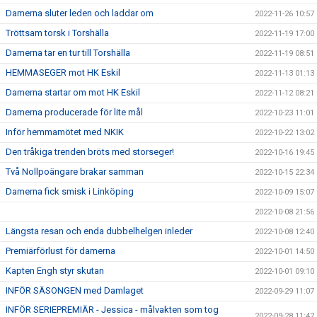
Damerna sluter leden och laddar om
2022-11-26 10:57
Tröttsam torsk i Torshälla
2022-11-19 17:00
Damerna tar en tur till Torshälla
2022-11-19 08:51
HEMMASEGER mot HK Eskil
2022-11-13 01:13
Damerna startar om mot HK Eskil
2022-11-12 08:21
Damerna producerade för lite mål
2022-10-23 11:01
Inför hemmamötet med NKIK
2022-10-22 13:02
Den tråkiga trenden bröts med storseger!
2022-10-16 19:45
Två Nollpoängare brakar samman
2022-10-15 22:34
Damerna fick smisk i Linköping
2022-10-09 15:07
2022-10-08 21:56
Längsta resan och enda dubbelhelgen inleder
2022-10-08 12:40
Premiärförlust för damerna
2022-10-01 14:50
Kapten Engh styr skutan
2022-10-01 09:10
INFÖR SÄSONGEN med Damlaget
2022-09-29 11:07
INFÖR SERIEPREMIÄR - Jessica - målvakten som tog
2022-09-28 11:42