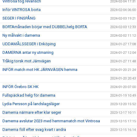
Vintrosa tog revansch
2024-02-04 17:31
Inför VINTROSA borta
2024-02-04 06:00
SEGER I FINSPÅNG
2024-02-03 19:21
BORTAmånaden börjar med DUBBELhelg BORTA
2024-02-03 12:33
Ny målvakt i damerna
2024-02-02 11:12
UDDAMÅLSSEGER i Enköping
2024-01-27 17:08
DAMERNA antar ny utmaning
2024-01-27 12:04
Tråkig torsk mot Järnvägen
2024-01-27 11:48
INFÖR match mot HK JÄRNVÄGEN hemma
2024-01-20 21:24
2024-01-20 20:43
INFÖR Örebro SK HK
2024-01-20 07:00
Fullspäckad helg för damerna
2024-01-19 10:49
Lydia Persson på landslagsläger
2023-12-20 15:52
Damerna närmare efter klar seger
2023-12-17 10:11
Damerna avslutar 2023 med hemmamatch mot Vintrosa
2023-12-15 17:15
Damerna föll efter svag kvart i andra
2023-12-15 16:14