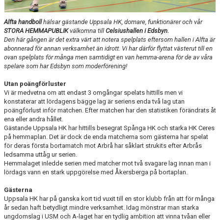
TABELL
Alfta handboll
hälsar gästande Uppsala HK, domare, funktionärer och vår
STORA HEMMAPUBLIK
välkomna till
Celsiushallen i Edsbyn.
Den här gången är det extra värt att notera spelplats eftersom hallen i Alfta är
abonnerad för annan verksamhet än idrott. Vi har därför flyttat västerut till en
ovan spelplats för många men samtidigt en van hemma-arena för de av våra
spelare som har Edsbyn som moderförening!
Utan poängförluster
Vi är medvetna om att endast 3 omgångar spelats hittills men vi
konstaterar att lördagens bägge lag är seriens enda två lag utan
poängförlust inför matchen. Efter matchen har den statistiken förändrats åt
ena eller andra hållet.
Gästande Uppsala HK har hittills besegrat Spånga HK och starka HK Ceres
på hemmaplan. Det är dock de enda matcherna som gästerna har spelat
för deras första bortamatch mot Arbrå har såklart strukits efter Arbrås
ledsamma uttåg ur serien.
Hemmalaget inledde serien med matcher mot två svagare lag innan man i
lördags vann en stark uppgörelse med Åkersberga på bortaplan.
Gästerna
Uppsala HK har på ganska kort tid vuxit till en stor klubb från att för många
år sedan haft betydligt mindre verksamhet. Idag mönstrar man starka
ungdomslag i USM och A-laget har en tydlig ambition att vinna tvåan eller