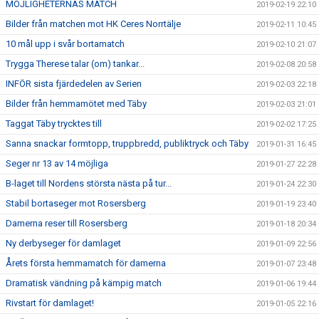
MÖJLIGHETERNAS MATCH
2019-02-19 22:10
Bilder från matchen mot HK Ceres Norrtälje
2019-02-11 10:45
10 mål upp i svår bortamatch
2019-02-10 21:07
Trygga Therese talar (om) tankar...
2019-02-08 20:58
INFÖR sista fjärdedelen av Serien
2019-02-03 22:18
Bilder från hemmamötet med Täby
2019-02-03 21:01
Taggat Täby trycktes till
2019-02-02 17:25
Sanna snackar formtopp, truppbredd, publiktryck och Täby
2019-01-31 16:45
Seger nr 13 av 14 möjliga
2019-01-27 22:28
B-laget till Nordens största nästa på tur...
2019-01-24 22:30
Stabil bortaseger mot Rosersberg
2019-01-19 23:40
Damerna reser till Rosersberg
2019-01-18 20:34
Ny derbyseger för damlaget
2019-01-09 22:56
Årets första hemmamatch för damerna
2019-01-07 23:48
Dramatisk vändning på kämpig match
2019-01-06 19:44
Rivstart för damlaget!
2019-01-05 22:16