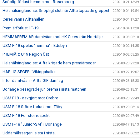
Snöplig förlust hemma mot Rosersberg
2020-10-21 13:39
Helahälsingland.se: Snöpligt slut när Alfta tappade greppet
2020-10-04 19:54
Ceres vann i Alftahallen
2020-10-04 17:27
Premiärförlust i F-19
2020-10-04 17:20
HEMMAPREMIÄR damtvåan mot HK Ceres från Norrtälje
2020-10-03 05:10
USM F-18 spelas "hemma" i Edsbyn
2020-10-02 14:35
PREMIÄR: U19 Region Öst
2020-10-02 05:25
Helahälsingland.se: Alfta krigade hem premiärseger
2020-09-28 21:20
HÄRLIG SEGER i Vikingahallen
2020-09-27 19:07
Inför damtvåan - Alfta GIF damlag
2020-09-26 15:33
Borlänge besegrade juniorerna i sista matchen
2020-09-26 15:31
USM F18 - oavgjort mot Örebro
2020-09-20 22:49
USM F-18 Större förlust mot Täby
2020-09-20 08:14
USM F-18 För stor respekt
2020-09-20 07:49
USM F-18 "Junior-SM" i Borlänge
2020-09-17 15:13
Uddamålsseger i sista i sista!
2020-09-12 06:22