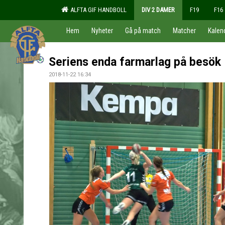
ALFTA GIF HANDBOLL
DIV 2 DAMER
F19
F16
Hem
Nyheter
Gå på match
Matcher
Kalen
Seriens enda farmarlag på besök
2018-11-22 16:34