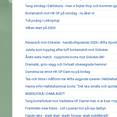
Tung söndag i Eskilstuna - men vi bryter ihop och kommer ig
Bortamatch mot HK GP på söndag - nu åker vi!
Två poäng i Linköping!
Vilken start på 2026!
Revansch mot Göksten - handbollspremiär 2026 i Alfta Sport
Julvila som topplag efter tuff bortamatch mot Göksten.
Årets sista match - toppmöte borta mot Göksten BK!
Dramatik, grön vägg och fortsatt obesegrade hemma!
Damerna tar emot HK GP Dam nu på lördag
Tea och Stina i målform när Alfta avgjorde rysaren i Nibblehal
Hanna inför Hallstahammar borta: "Det ska smälla och sprida
BEBISLYCKA I DAMLAGET!
Tung bortaförlust mot Vadstena HF Damer men vi är kvar i to
Framtiden visar klass - och Ljusnan tror på nya derbyn
Fjärde raka - stark start, starkt försvar, stark publikkraft!