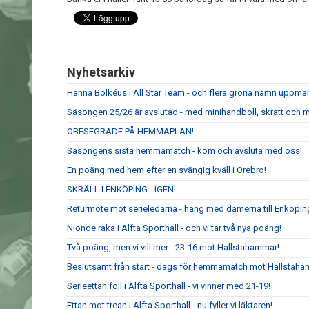
Nyhetsarkiv
Hanna Bolkéus i All Star Team - och flera gröna namn upp
Säsongen 25/26 är avslutad - med minihandboll, skratt och m
OBESEGRADE PÅ HEMMAPLAN!
Säsongens sista hemmamatch - kom och avsluta med oss!
En poäng med hem efter en svängig kväll i Örebro!
SKRÄLL I ENKÖPING - IGEN!
Returmöte mot serieledarna - häng med damerna till Enköpin
Nionde raka i Alfta Sporthall - och vi tar två nya poäng!
Två poäng, men vi vill mer - 23-16 mot Hallstahammar!
Beslutsamt från start - dags för hemmamatch mot Hallstaha
Serieettan föll i Alfta Sporthall - vi vinner med 21-19!
Ettan mot trean i Alfta Sporthall - nu fyller vi läktaren!