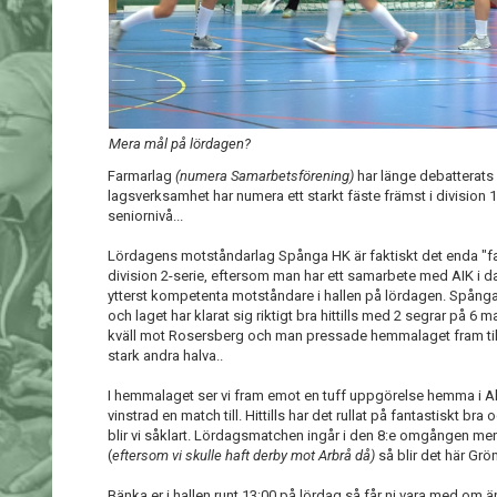
Mera mål på lördagen?
Farmarlag
(numera Samarbetsförening)
har länge debatterats
lagsverksamhet har numera ett starkt fäste främst i division 
seniornivå...
Lördagens motståndarlag Spånga HK är faktiskt det enda "fa
division 2-serie, eftersom man har ett samarbete med AIK i d
ytterst kompetenta motståndare i hallen på lördagen. Spånga ä
och laget har klarat sig riktigt bra hittills med 2 segrar på 
kväll mot Rosersberg och man pressade hemmalaget fram till
stark andra halva..
I hemmalaget ser vi fram emot en tuff uppgörelse hemma i Al
vinstrad en match till. Hittills har det rullat på fantastiskt bra
blir vi såklart. Lördagsmatchen ingår i den 8:e omgången m
(
eftersom vi skulle haft derby mot Arbrå då)
så blir det här Grö
Bänka er i hallen runt 13:00 på lördag så får ni vara med o