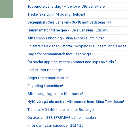
Toppmöte på lördag - vi behöver DIG på läktaren!
Tredje raka och 4/4 poäng i helgen!
Segerjubel i Celsiushallen - 36-18 mot Vadstena HF!
Hemmamatch till helgen - i Celsiushallen i Edsbyn!
Alfta 23-22 Enköping - Stina avgör i slutminuten!
Fri entré hela dagen - stötta Enköpings HF insamling till Rosa
Dags för hemmamatch mot Enköpings HF!
"Vi spelar upp oss, men vi kommer inte upp i nivå alls."
Förlust mot Borlänge
Seger i hemmapremiären!
En poäng i premiären!
Alftas unga lag - redo för examen!
Nyförvärv på nio meter - välkommen hem, Stina Torvidsson!
Tränare IMO inför matchen mot Borlänge
Då åker vi - SERIEPREMIÄR på hemmaplan
Inför damtvåan säsongen 2024-25