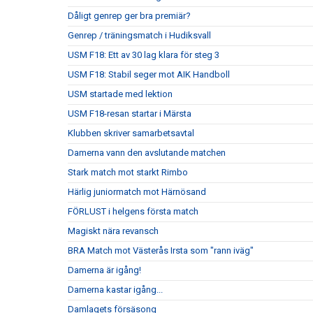
Dåligt genrep ger bra premiär?
Genrep / träningsmatch i Hudiksvall
USM F18: Ett av 30 lag klara för steg 3
USM F18: Stabil seger mot AIK Handboll
USM startade med lektion
USM F18-resan startar i Märsta
Klubben skriver samarbetsavtal
Damerna vann den avslutande matchen
Stark match mot starkt Rimbo
Härlig juniormatch mot Härnösand
FÖRLUST i helgens första match
Magiskt nära revansch
BRA Match mot Västerås Irsta som "rann iväg"
Damerna är igång!
Damerna kastar igång...
Damlagets försäsong