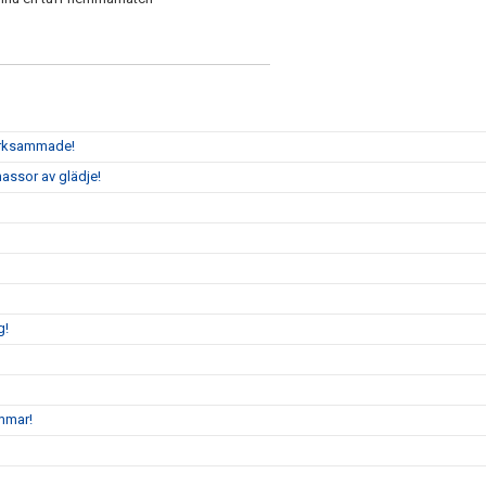
märksammade!
assor av glädje!
g!
mmar!