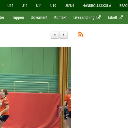
U14
U12
U11
U10
U8/U9
HANDBOLLSSKOLA
BEAC
der
Truppen
Dokument
Kontakt
Livesändning
Tabell
<
>