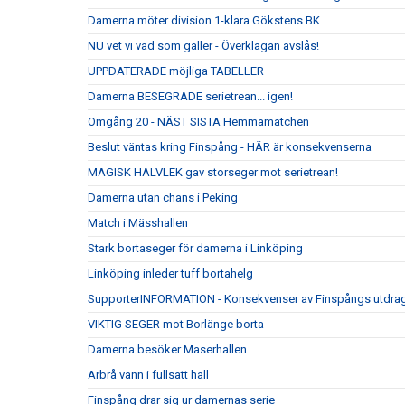
Damerna möter division 1-klara Gökstens BK
NU vet vi vad som gäller - Överklagan avslås!
UPPDATERADE möjliga TABELLER
Damerna BESEGRADE serietrean... igen!
Omgång 20 - NÄST SISTA Hemmamatchen
Beslut väntas kring Finspång - HÄR är konsekvenserna
MAGISK HALVLEK gav storseger mot serietrean!
Damerna utan chans i Peking
Match i Mässhallen
Stark bortaseger för damerna i Linköping
Linköping inleder tuff bortahelg
SupporterINFORMATION - Konsekvenser av Finspångs utdrag
VIKTIG SEGER mot Borlänge borta
Damerna besöker Maserhallen
Arbrå vann i fullsatt hall
Finspång drar sig ur damernas serie