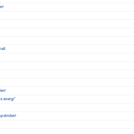
en!
hall
len!
s energi"
ppstriden!