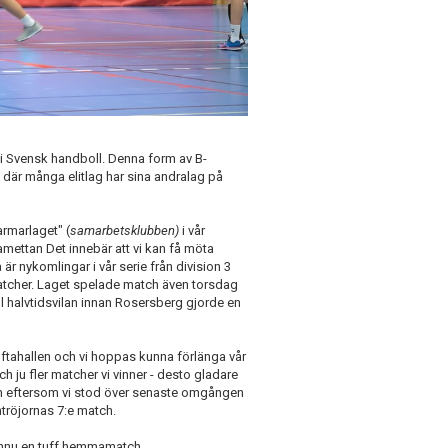
 i Svensk handboll. Denna form av B-
1 där många elitlag har sina andralag på
rmarlaget" (
samarbetsklubben)
i vår
amettan Det innebär att vi kan få möta
r nykomlingar i vår serie från division 3
6 matcher. Laget spelade match även torsdag
 halvtidsvilan innan Rosersberg gjorde en
ftahallen och vi hoppas kunna förlänga vår
 och ju fler matcher vi vinner - desto gladare
en eftersom vi stod över senaste omgången
ntröjornas 7:e match.
m ännu en tuff hemmamatch