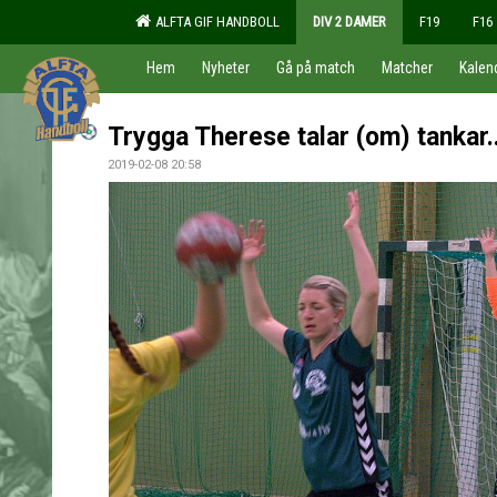
ALFTA GIF HANDBOLL
DIV 2 DAMER
F19
F16
Hem
Nyheter
Gå på match
Matcher
Kalen
Trygga Therese talar (om) tankar..
2019-02-08 20:58