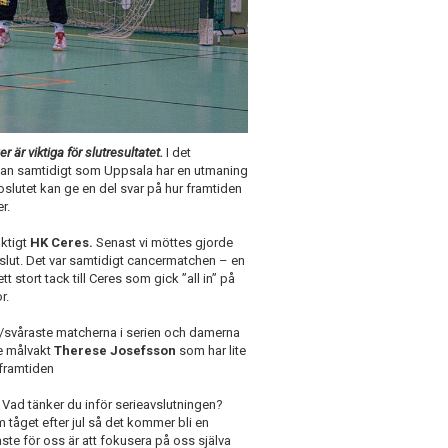
 är viktiga för slutresultatet.
I det
plan samtidigt som Uppsala har en utmaning
lutet kan ge en del svar på hur framtiden
er.
ktigt
HK Ceres.
Senast vi möttes gjorde
vslut. Det var samtidigt cancermatchen – en
t stort tack till Ceres som gick ”all in” på
r.
e/svåraste matcherna i serien och damerna
e målvakt
Therese Josefsson
som har lite
 framtiden
Vad tänker du inför serieavslutningen?
 tåget efter jul så det kommer bli en
aste för oss är att fokusera på oss själva