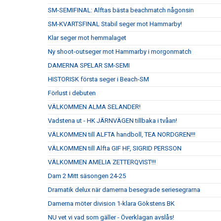
SM-SEMIFINAL: Alftas bästa beachmatch någonsin
SM-KVARTSFINAL Stabil seger mot Hammarby!
Klar seger mot hemmalaget
Ny shoot-outseger mot Hammarby i morgonmatch
DAMERNA SPELAR SM-SEMI
HISTORISK första seger i Beach-SM
Förlust i debuten
VÄLKOMMEN ALMA SELANDER!
Vadstena ut - HK JÄRNVÄGEN tillbaka i tvåan!
VÄLKOMMEN till ALFTA handboll, TEA NORDGREN!!!
VÄLKOMMEN till Alfta GIF HF, SIGRID PERSSON
VÄLKOMMEN AMELIA ZETTERQVIST!!!
Dam 2 Mitt säsongen 24-25
Dramatik delux när damerna besegrade seriesegrarna
Damerna möter division 1-klara Gökstens BK
NU vet vi vad som gäller - Överklagan avslås!