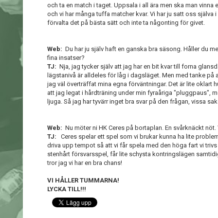
och ta en match i taget. Uppsala i all ära men ska man vinna en
och vi har många tuffa matcher kvar. Vi har ju satt oss själva i 
förvalta det på bästa sätt och inte ta någonting för givet.
Web:
Du har ju själv haft en ganska bra säsong. Håller du me
fina insatser?
TJ:
Nja, jag tycker själv att jag har en bit kvar till forna glans
lägstanivå är alldeles för låg i dagsläget. Men med tanke på at
jag väl överträffat mina egna förväntningar. Det är lite oklart
att jag legat i hårdträning under min fyraåriga "pluggpaus", m
ljuga. Så jag har tyvärr inget bra svar på den frågan, vissa sak
Web:
Nu möter ni HK Ceres på bortaplan. En svårknäckt nöt.
TJ:
Ceres spelar ett spel som vi brukar kunna ha lite problem 
driva upp tempot så att vi får spela med den höga fart vi tri
stenhårt försvarsspel, får lite schysta kontringslägen samtidig
tror jag vi har en bra chans!
VI HÅLLER TUMMARNA!
LYCKA TILL!!!