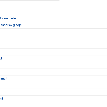
märksammade!
assor av glädje!
g!
mmar!
en!