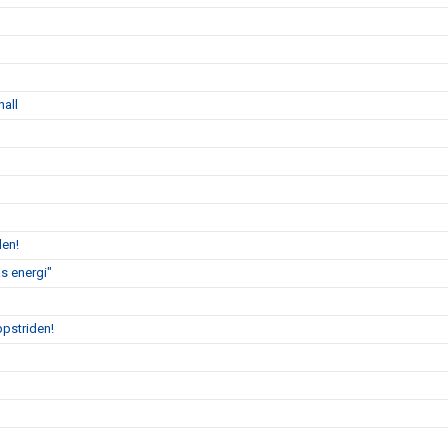
hall
len!
s energi"
ppstriden!