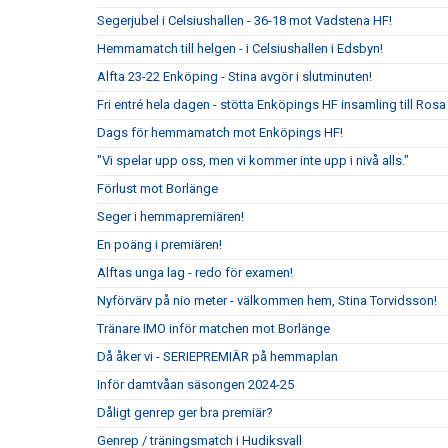
Segerjubel i Celsiushallen - 36-18 mot Vadstena HF!
Hemmamatch till helgen - i Celsiushallen i Edsbyn!
Alfta 23-22 Enköping - Stina avgör i slutminuten!
Fri entré hela dagen - stötta Enköpings HF insamling till Rosa
Dags för hemmamatch mot Enköpings HF!
"Vi spelar upp oss, men vi kommer inte upp i nivå alls."
Förlust mot Borlänge
Seger i hemmapremiären!
En poäng i premiären!
Alftas unga lag - redo för examen!
Nyförvärv på nio meter - välkommen hem, Stina Torvidsson!
Tränare IMO inför matchen mot Borlänge
Då åker vi - SERIEPREMIÄR på hemmaplan
Inför damtvåan säsongen 2024-25
Dåligt genrep ger bra premiär?
Genrep / träningsmatch i Hudiksvall