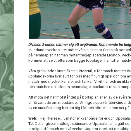
Division 2-serien närmar sig ett avgörande. Kommande tre helger
stundande veckoslutet möter våra hjältinnor Ceres på borta
på hemmaplan när man möter tredjeplacerade Lidingö. Veckos
kommer att se ut eftersom bägge topplagen har tuffa match
Våra grönklädda lirare åker till
Norrtälje
för match mot ett du
uppländskorna livet surt för oss med finurligt spel och bra a
match med mycket känslor och tankar. Vi vill här och nu rikta et
den matchen och liksom hemmalaget spelade i rosa strumpo
Att möta det här motståndet på bortaplan är en av de svårar
är förvarnade om motståndet. Vi ringde upp vår återvändand
av en succésäsong bakom sig i år, och hörde hur hon ser på
Web
: Hej Therese… 5 matcher kvar både för er och Uppsala. 
TJ:
Det är givetvis väldigt spännande! Uppsala har ju gått som
otroligt tuff match om två veckor. Jag tror dock att det viktig