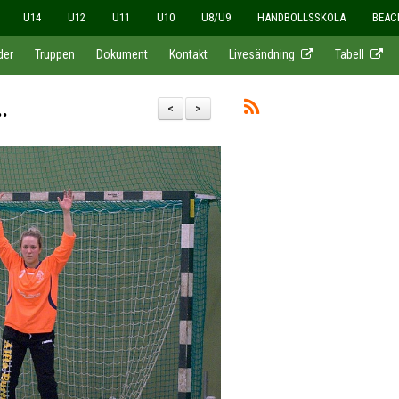
U14
U12
U11
U10
U8/U9
HANDBOLLSSKOLA
BEAC
der
Truppen
Dokument
Kontakt
Livesändning
Tabell
.
<
>