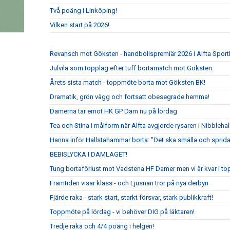
Två poäng i Linköping!
Vilken start på 2026!
Revansch mot Göksten - handbollspremiär 2026 i Alfta Sport
Julvila som topplag efter tuff bortamatch mot Göksten.
Årets sista match - toppmöte borta mot Göksten BK!
Dramatik, grön vägg och fortsatt obesegrade hemma!
Damerna tar emot HK GP Dam nu på lördag
Tea och Stina i målform när Alfta avgjorde rysaren i Nibblehal
Hanna inför Hallstahammar borta: "Det ska smälla och sprida
BEBISLYCKA I DAMLAGET!
Tung bortaförlust mot Vadstena HF Damer men vi är kvar i to
Framtiden visar klass - och Ljusnan tror på nya derbyn
Fjärde raka - stark start, starkt försvar, stark publikkraft!
Toppmöte på lördag - vi behöver DIG på läktaren!
Tredje raka och 4/4 poäng i helgen!