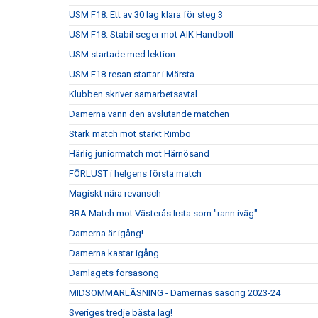
USM F18: Ett av 30 lag klara för steg 3
USM F18: Stabil seger mot AIK Handboll
USM startade med lektion
USM F18-resan startar i Märsta
Klubben skriver samarbetsavtal
Damerna vann den avslutande matchen
Stark match mot starkt Rimbo
Härlig juniormatch mot Härnösand
FÖRLUST i helgens första match
Magiskt nära revansch
BRA Match mot Västerås Irsta som "rann iväg"
Damerna är igång!
Damerna kastar igång...
Damlagets försäsong
MIDSOMMARLÄSNING - Damernas säsong 2023-24
Sveriges tredje bästa lag!