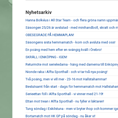
Nyhetsarkiv
Hanna Bolkéus i All Star Team - och flera gröna namn upp
Säsongen 25/26 är avslutad - med minihandboll, skratt och m
OBESEGRADE PÅ HEMMAPLAN!
Säsongens sista hemmamatch - kom och avsluta med oss!
En poäng med hem efter en svängig kväll i Örebro!
SKRÄLL I ENKÖPING - IGEN!
Returmöte mot serieledarna - häng med damerna till Enköpin
Nionde raka i Alfta Sporthall - och vi tar två nya poäng!
Två poäng, men vi vill mer - 23-16 mot Hallstahammar!
Beslutsamt från start - dags för hemmamatch mot Hallstaha
Serieettan föll i Alfta Sporthall - vi vinner med 21-19!
Ettan mot trean i Alfta Sporthall - nu fyller vi läktaren!
Tung söndag i Eskilstuna - men vi bryter ihop och kommer ig
Bortamatch mot HK GP på söndag - nu åker vi!