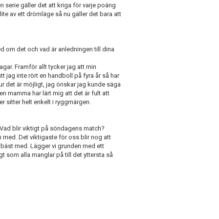
 serie gäller det att kriga för varje poäng
lite av ett drömläge så nu gäller det bara att
d om det och vad är anledningen till dina
dagar. Framför allt tycker jag att min
t jag inte rört en handboll på fyra år så har
 hur det är möjligt, jag önskar jag kunde säga
en mamma har lärt mig att det är fult att
er sitter helt enkelt i ryggmärgen.
 Vad blir viktigt på söndagens match?
med. Det viktigaste för oss blir nog att
vs bäst med. Lägger vi grunden med ett
t som alla manglar på till det yttersta så