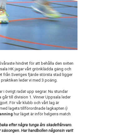
åraste hindret för att behålla den sviten
sala HK jagar vårt grönklädda gäng och
från Sveriges fjärde största stad ligger
 praktiken leder vi med 3 poäng.
i övrigt radat upp segrar. Nu stundar
går till division 1. Vinner Uppsala leder
jort. För vår klubb och vårt lag är
 med lagets tillförordnade lagkapten (
i
anning
hur läget är inför helgens match
lbaka efter några tunga års skadefrånvaro.
är säsongen. Har handbollen någonsin varit