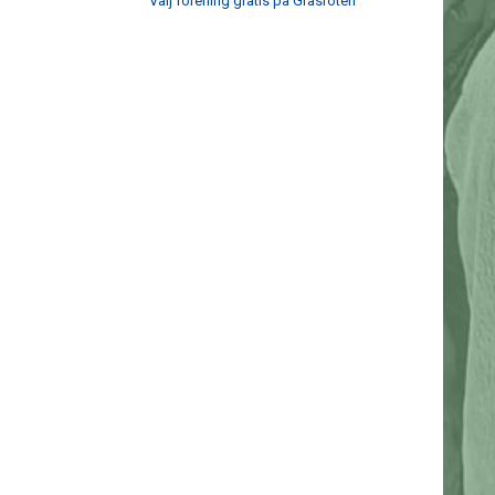
Välj förening gratis på Gräsroten