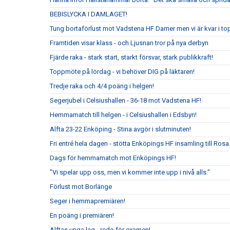
BEBISLYCKA I DAMLAGET!
Tung bortaförlust mot Vadstena HF Damer men vi är kvar i to
Framtiden visar klass - och Ljusnan tror på nya derbyn
Fjärde raka - stark start, starkt försvar, stark publikkraft!
Toppmöte på lördag - vi behöver DIG på läktaren!
Tredje raka och 4/4 poäng i helgen!
Segerjubel i Celsiushallen - 36-18 mot Vadstena HF!
Hemmamatch till helgen - i Celsiushallen i Edsbyn!
Alfta 23-22 Enköping - Stina avgör i slutminuten!
Fri entré hela dagen - stötta Enköpings HF insamling till Rosa
Dags för hemmamatch mot Enköpings HF!
"Vi spelar upp oss, men vi kommer inte upp i nivå alls."
Förlust mot Borlänge
Seger i hemmapremiären!
En poäng i premiären!
Alftas unga lag - redo för examen!