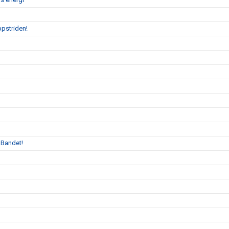
ppstriden!
 Bandet!