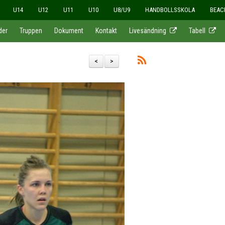
U14
U12
U11
U10
U8/U9
HANDBOLLSSKOLA
BEAC
der
Truppen
Dokument
Kontakt
Livesändning
Tabell
<
>