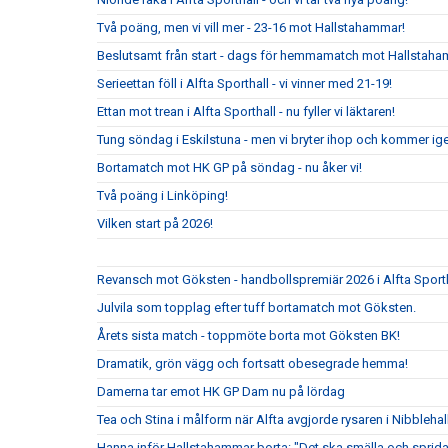
Två poäng, men vi vill mer - 23-16 mot Hallstahammar!
Beslutsamt från start - dags för hemmamatch mot Hallstaha
Serieettan föll i Alfta Sporthall - vi vinner med 21-19!
Ettan mot trean i Alfta Sporthall - nu fyller vi läktaren!
Tung söndag i Eskilstuna - men vi bryter ihop och kommer ig
Bortamatch mot HK GP på söndag - nu åker vi!
Två poäng i Linköping!
Vilken start på 2026!
Revansch mot Göksten - handbollspremiär 2026 i Alfta Sport
Julvila som topplag efter tuff bortamatch mot Göksten.
Årets sista match - toppmöte borta mot Göksten BK!
Dramatik, grön vägg och fortsatt obesegrade hemma!
Damerna tar emot HK GP Dam nu på lördag
Tea och Stina i målform när Alfta avgjorde rysaren i Nibblehal
Hanna inför Hallstahammar borta: "Det ska smälla och sprida