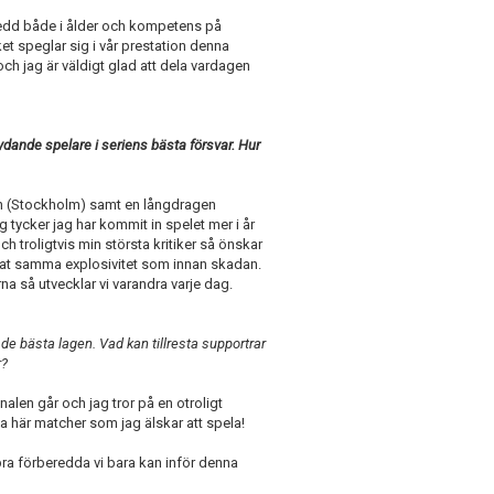
 bredd både i ålder och kompetens på
et speglar sig i vår prestation denna
ch jag är väldigt glad att dela vardagen
ydande spelare i seriens bästa försvar. Hur
tan (Stockholm) samt en långdragen
 tycker jag har kommit in spelet mer i år
och troligtvis min största kritiker så önskar
hittat samma explosivitet som innan skadan.
a så utvecklar vi varandra varje dag.
 de bästa lagen. Vad kan tillresta supportrar
r?
nalen går och jag tror på en otroligt
a här matcher som jag älskar att spela!
ra förberedda vi bara kan inför denna