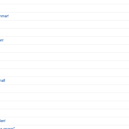
mmar!
en!
hall
len!
s energi"