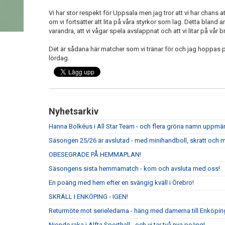
Vi har stor respekt för Uppsala men jag tror att vi har chans
om vi fortsätter att lita på våra styrkor som lag. Detta bland an
varandra, att vi vågar spela avslappnat och att vi litar på vå
Det är sådana här matcher som vi tränar för och jag hoppas 
lördag.
Nyhetsarkiv
Hanna Bolkéus i All Star Team - och flera gröna namn upp
Säsongen 25/26 är avslutad - med minihandboll, skratt och m
OBESEGRADE PÅ HEMMAPLAN!
Säsongens sista hemmamatch - kom och avsluta med oss!
En poäng med hem efter en svängig kväll i Örebro!
SKRÄLL I ENKÖPING - IGEN!
Returmöte mot serieledarna - häng med damerna till Enköpin
Nionde raka i Alfta Sporthall - och vi tar två nya poäng!