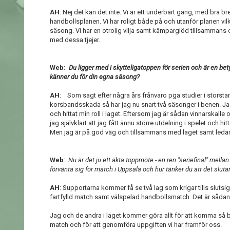
AH
: Nej det kan det inte. Vi är ett underbart gäng, med bra
handbollsplanen. Vi har roligt både på och utanför planen vilk
säsong. Vi har en otrolig vilja samt kämparglöd tillsammans o
med dessa tjejer.
Web:
Du ligger med i skytteligatoppen för serien och är en bet
känner du för din egna säsong?
AH
: Som sagt efter några års frånvaro pga studier i stors
korsbandsskada så har jag nu snart två säsonger i benen. Jag
och hittat min roll i laget. Eftersom jag är sådan vinnarskalle 
jag självklart att jag fått ännu större utdelning i spelet och 
Men jag är på god väg och tillsammans med laget samt ledarn
Web
:
Nu är det ju ett äkta toppmöte - en ren "seriefinal" mellan
förvänta sig för match i Uppsala och hur tänker du att det sluta
AH
: Supportarna kommer få se två lag som krigar tills slutsig
fartfylld match samt välspelad handbollsmatch. Det är sådan
Jag och de andra i laget kommer göra allt för att komma så b
match och för att genomföra uppgiften vi har framför oss.