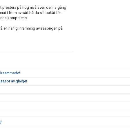
 att prestera på hög nivå även denna gång
nat i form av vårt hårda slit bakåt för
r breda kompetens.
på en härlig inramning av säsongen på
märksammade!
assor av glädje!
g!