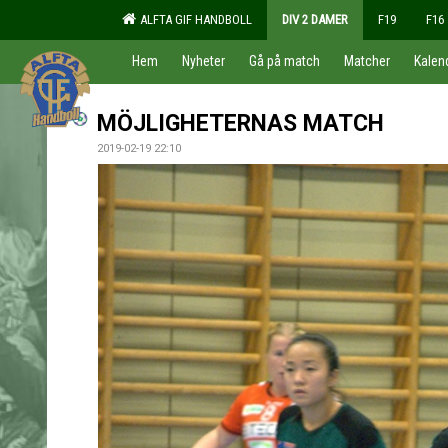
ALFTA GIF HANDBOLL
DIV 2 DAMER
F19
F16
Hem
Nyheter
Gå på match
Matcher
Kalen
MÖJLIGHETERNAS MATCH
2019-02-19 22:10