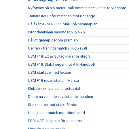
Nyförvärv på nio meter - välkommen hem, Stina Torvidsson!
Tränare IMO inför matchen mot Borlänge
Då åker vi - SERIEPREMIÄR på hemmaplan
Inför damtvåan säsongen 2024-25
Dåligt genrep ger bra premiär?
Genrep / träningsmatch i Hudiksvall
USM F18: Ett av 30 lag klara för steg 3
USM F18: Stabil seger mot AIK Handboll
USM startade med lektion
USM F18-resan startar i Märsta
Klubben skriver samarbetsavtal
Damerna vann den avslutande matchen
Stark match mot starkt Rimbo
Härlig juniormatch mot Härnösand
FÖRLUST i helgens första match
Magiskt nära revansch