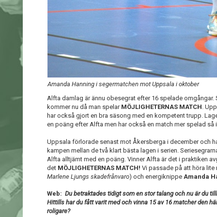
Amanda Hanning i segermatchen mot Uppsala i oktober
Alfta damlag är ännu obesegrat efter 16 spelade omgångar. Sv
kommer nu då man spelar
MÖJLIGHETERNAS MATCH
. Upp
har också gjort en bra säsong med en kompetent trupp. Laget 
en poäng efter Alfta men har också en match mer spelad så i
Uppsala förlorade senast mot Åkersberga i december och har 
kampen mellan de två klart bästa lagen i serien. Seriesegrarna 
Alfta alltjämt med en poäng. Vinner Alfta är det i praktiken avg
det
MÖJLIGHETERNAS MATCH!
Vi passade på att höra lite
Marlene Ljungs skadefrånvaro
) och energiknippe
Amanda H
Web:
Du betraktades tidigt som en stor talang och nu är du til
Hittills har du fått varit med och vinna 15 av 16 matcher den h
roligare?