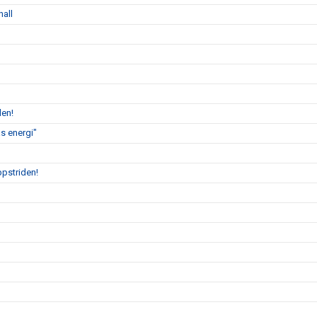
hall
len!
s energi"
ppstriden!