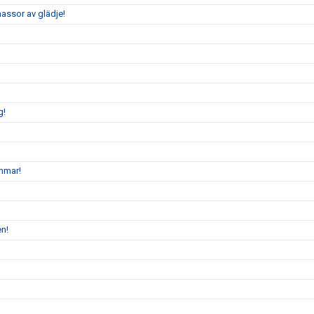
assor av glädje!
g!
mmar!
en!