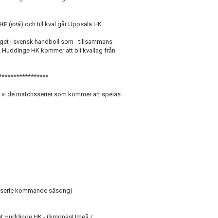
 HF
(
jorå
) och till kval går Uppsala HK
laget i svensk handboll som - tillsammans
 Huddinge HK kommer att bli kvallag från
*****************
ar vi de matchsserier som kommer att spelas
iv 1-serie kommande säsong)
mt Huddinge HK - GimonäsUmeå /