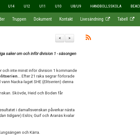
U14
U12
U11
U10
U8/U9
HANDBOLLSSKOLA
BEAC
der
Truppen
Dokument
Kontakt
Livesändning
Tabell
<
>
liga saker om och inför division 1 - säsongen
der och inte minst inför division 1 kommande
elitserien.
.. Efter 21 raka segrar förlorade
 vann Nacka-laget SHE (
Elitserien
) denna
svenskan. Skövde, Heid och Boden får
resultatet i damallsvenskan påverkar nästa
dan tidigare
) Eslöv, Guif och Aranäs kvalar
 Kungsängen och Kärra.