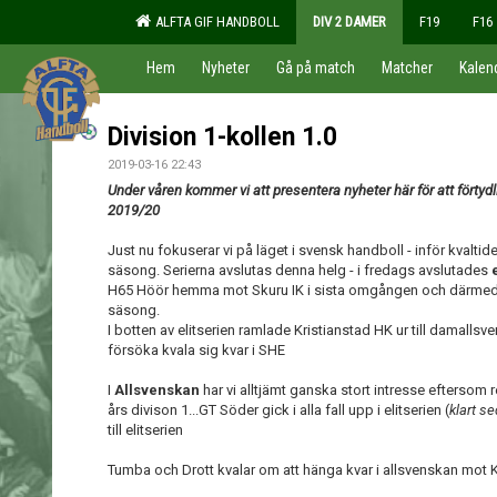
ALFTA GIF HANDBOLL
DIV 2 DAMER
F19
F16
Hem
Nyheter
Gå på match
Matcher
Kalen
Division 1-kollen 1.0
2019-03-16 22:43
Under våren kommer vi att presentera nyheter här för att förtyd
2019/20
Just nu fokuserar vi på läget i svensk handboll - inför kvalti
säsong. Serierna avslutas denna helg - i fredags avslutades
H65 Höör hemma mot Skuru IK i sista omgången och därmed
säsong.
I botten av elitserien ramlade Kristianstad HK ur till damall
försöka kvala sig kvar i SHE
I
Allsvenskan
har vi alltjämt ganska stort intresse eftersom 
års divison 1...GT Söder gick i alla fall upp i elitserien (
klart se
till elitserien
Tumba och Drott kvalar om att hänga kvar i allsvenskan mot