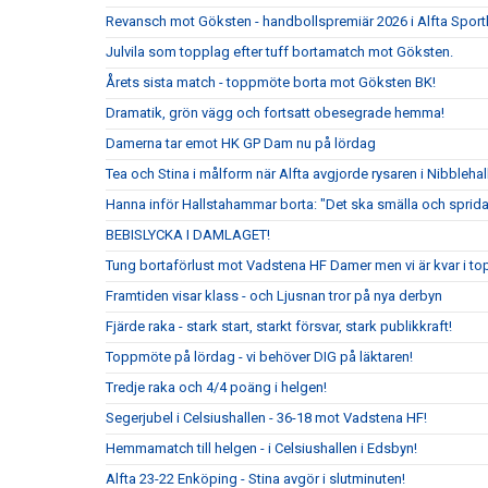
Revansch mot Göksten - handbollspremiär 2026 i Alfta Sport
Julvila som topplag efter tuff bortamatch mot Göksten.
Årets sista match - toppmöte borta mot Göksten BK!
Dramatik, grön vägg och fortsatt obesegrade hemma!
Damerna tar emot HK GP Dam nu på lördag
Tea och Stina i målform när Alfta avgjorde rysaren i Nibblehal
Hanna inför Hallstahammar borta: "Det ska smälla och sprida
BEBISLYCKA I DAMLAGET!
Tung bortaförlust mot Vadstena HF Damer men vi är kvar i to
Framtiden visar klass - och Ljusnan tror på nya derbyn
Fjärde raka - stark start, starkt försvar, stark publikkraft!
Toppmöte på lördag - vi behöver DIG på läktaren!
Tredje raka och 4/4 poäng i helgen!
Segerjubel i Celsiushallen - 36-18 mot Vadstena HF!
Hemmamatch till helgen - i Celsiushallen i Edsbyn!
Alfta 23-22 Enköping - Stina avgör i slutminuten!