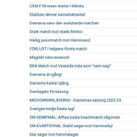
USM F18-resan startar i Märsta
Klubben skriver samarbetsavtal
Damerna vann den avslutande matchen
Stark match mot starkt Rimbo
Härlig juniormatch mot Härnösand
FÖRLUST i helgens första match
Magiskt nära revansch
BRA Match mot Västerås Irsta som "rann iväg"
Damerna är igång!
Damerna kastar igång...
Damlagets försäsong
MIDSOMMARLÄSNING - Damernas säsong 2023-24
Sveriges tredje bästa lag!
SM-SEMIFINAL: Alftas bästa beachmatch någonsin
SM-KVARTSFINAL Stabil seger mot Hammarby!
Klar seger mot hemmalaget