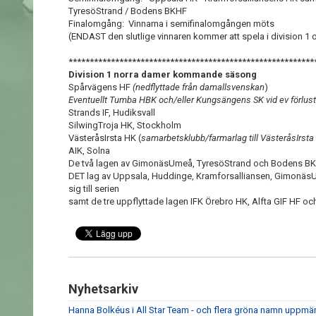
TyresöStrand / Bodens BKHF
Finalomgång: Vinnarna i semifinalomgången möts
(ENDAST den slutlige vinnaren kommer att spela i division 1 
**********************************************************
Division 1 norra damer kommande säsong
Spårvägens HF
(nedflyttade från damallsvenskan
)
Eventuellt Tumba HBK och/eller Kungsängens SK vid ev förlust
Strands IF, Hudiksvall
SilwingTroja HK, Stockholm
VästeråsIrsta HK (
samarbetsklubb/farmarlag till VästeråsIrsta 
AIK, Solna
De två lagen av GimonäsUmeå, TyresöStrand och Bodens BK s
DET lag av Uppsala, Huddinge, Kramforsalliansen, Gimonäs
sig till serien
samt de tre uppflyttade lagen IFK Örebro HK, Alfta GIF HF 
Nyhetsarkiv
Hanna Bolkéus i All Star Team - och flera gröna namn upp