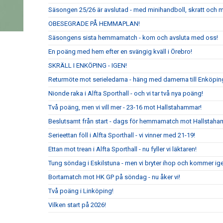
Säsongen 25/26 är avslutad - med minihandboll, skratt och m
OBESEGRADE PÅ HEMMAPLAN!
Säsongens sista hemmamatch - kom och avsluta med oss!
En poäng med hem efter en svängig kväll i Örebro!
SKRÄLL I ENKÖPING - IGEN!
Returmöte mot serieledarna - häng med damerna till Enköpin
Nionde raka i Alfta Sporthall - och vi tar två nya poäng!
Två poäng, men vi vill mer - 23-16 mot Hallstahammar!
Beslutsamt från start - dags för hemmamatch mot Hallstaha
Serieettan föll i Alfta Sporthall - vi vinner med 21-19!
Ettan mot trean i Alfta Sporthall - nu fyller vi läktaren!
Tung söndag i Eskilstuna - men vi bryter ihop och kommer ig
Bortamatch mot HK GP på söndag - nu åker vi!
Två poäng i Linköping!
Vilken start på 2026!