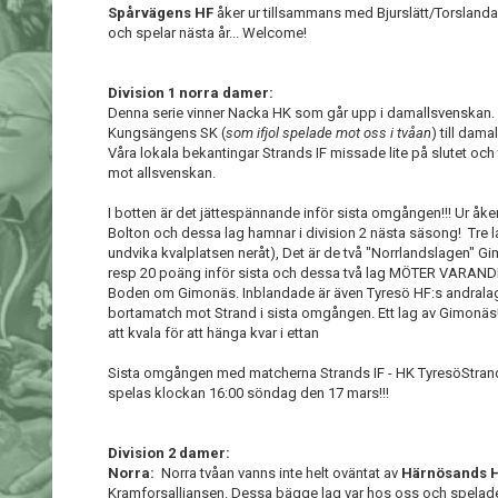
Spårvägens HF
åker ur tillsammans med Bjurslätt/Torslan
och spelar nästa år... Welcome!
Division 1 norra damer:
Denna serie vinner Nacka HK som går upp i damallsvenskan. 
Kungsängens SK (
som ifjol spelade mot oss i tvåan
) till dam
Våra lokala bekantingar Strands IF missade lite på slutet o
mot allsvenskan.
I botten är det jättespännande inför sista omgången!!! Ur åk
Bolton och dessa lag hamnar i division 2 nästa säsong! Tre la
undvika kvalplatsen neråt), Det är de två "Norrlandslagen
resp 20 poäng inför sista och dessa två lag MÖTER VARANDR
Boden om Gimonäs. Inblandade är även Tyresö HF:s andralag
bortamatch mot Strand i sista omgången. Ett lag av Gimo
att kvala för att hänga kvar i ettan
Sista omgången med matcherna Strands IF - HK TyresöStr
spelas klockan 16:00 söndag den 17 mars!!!
Division 2 damer:
Norra:
Norra tvåan vanns inte helt oväntat av
Härnösands 
Kramforsalliansen. Dessa bägge lag var hos oss och spelade t