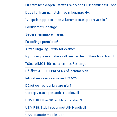
Fri entré hela dagen - stötta Enköpings HF insamling till Rosa
Dags för hemmamatch mot Enköpings HF!
"Vi spelar upp oss, men vi kommer inte upp i nivå alls."
Förlust mot Borlänge
Seger i hemmapremiären!
En poäng i premiären!
Alftas unga lag - redo för examen!
Nyförvärv på nio meter - välkommen hem, Stina Torvidsson!
Tränare IMO inför matchen mot Borlänge
Då åker vi - SERIEPREMIÄR på hemmaplan
Inför damtvåan säsongen 2024-25
Dåligt genrep ger bra premiär?
Genrep / träningsmatch i Hudiksvall
USM F18: Ett av 30 lag klara för steg 3
USM F18: Stabil seger mot AIK Handboll
USM startade med lektion