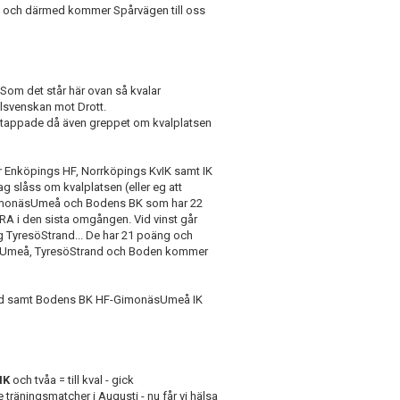
da och därmed kommer Spårvägen till oss
Som det står här ovan så kvalar
allsvenskan mot Drott.
ch tappade då även greppet om kvalplatsen
er Enköpings HF, Norrköpings KvIK samt IK
g slåss om kvalplatsen (eller eg att
" GimonäsUmeå och Bodens BK som har 22
A i den sista omgången. Vid vinst går
 TyresöStrand... De har 21 poäng och
näsUmeå, TyresöStrand och Boden kommer
and samt Bodens BK HF-GimonäsUmeå IK
HK
och tvåa = till kval - gick
räningsmatcher i Augusti - nu får vi hälsa