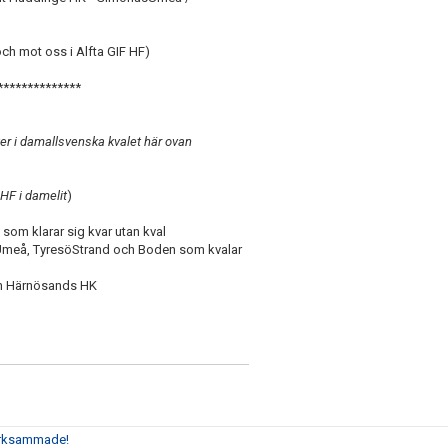
och mot oss i Alfta GIF HF)
**************
er i damallsvenska kvalet här ovan
HF i damelit
)
om klarar sig kvar utan kval
Umeå, TyresöStrand och Boden som kvalar
och Härnösands HK
märksammade!