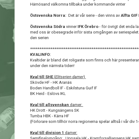
Härnösand välkomna tillbaka under kommande vinter
Östsvenska Norra:
Det är vår serie - den vinns av
Alfta GIF
Östsvenska Södra
vinner
IFK Örebro
- för övrigt det enda 
med oss är obesegrade inför sista omgången av seriespelet.
den serien
**********************************************************
KVALINFO:
Kvaltider är bland det roligaste som finns och här presenter
under den närmsta tiden!
Kval till SHE
(
Elitserien damer
)
Skövde HF - HK Aranäs
Boden Handboll IF - Eskilstuna Guif IF
BK Heid - Eslövs IKL
Kval till allsvenskan
damer:
HK Drott - Kungsängens SK
Tumba HBK - Kärra HF
(Förlorare som tillhör norra regionerna spelar alltså i vår d
Kval till division 1
damer:
Semifinalomgång: Uppsala HK - Kramforsalliansens HK sa