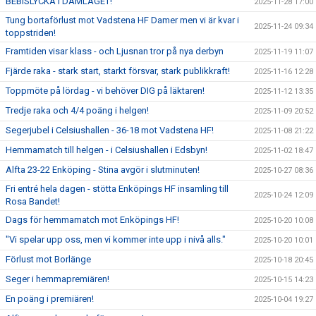
BEBISLYCKA I DAMLAGET!
2025-11-28 17:00
Tung bortaförlust mot Vadstena HF Damer men vi är kvar i
2025-11-24 09:34
toppstriden!
Framtiden visar klass - och Ljusnan tror på nya derbyn
2025-11-19 11:07
Fjärde raka - stark start, starkt försvar, stark publikkraft!
2025-11-16 12:28
Toppmöte på lördag - vi behöver DIG på läktaren!
2025-11-12 13:35
Tredje raka och 4/4 poäng i helgen!
2025-11-09 20:52
Segerjubel i Celsiushallen - 36-18 mot Vadstena HF!
2025-11-08 21:22
Hemmamatch till helgen - i Celsiushallen i Edsbyn!
2025-11-02 18:47
Alfta 23-22 Enköping - Stina avgör i slutminuten!
2025-10-27 08:36
Fri entré hela dagen - stötta Enköpings HF insamling till
2025-10-24 12:09
Rosa Bandet!
Dags för hemmamatch mot Enköpings HF!
2025-10-20 10:08
"Vi spelar upp oss, men vi kommer inte upp i nivå alls."
2025-10-20 10:01
Förlust mot Borlänge
2025-10-18 20:45
Seger i hemmapremiären!
2025-10-15 14:23
En poäng i premiären!
2025-10-04 19:27