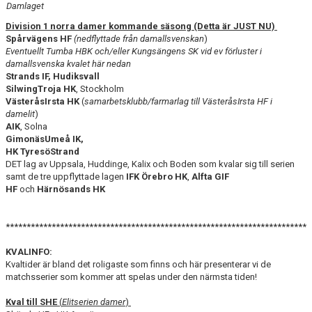
Damlaget
Division 1 norra damer kommande säsong (Detta är JUST NU)
TABELL
Spårvägens HF
(nedflyttade från damallsvenskan
)
Eventuellt Tumba HBK och/eller Kungsängens SK vid ev förluster i
damallsvenska kvalet här nedan
Strands IF, Hudiksvall
SilwingTroja HK
, Stockholm
VästeråsIrsta HK
(
samarbetsklubb/farmarlag till VästeråsIrsta HF i
damelit
)
AIK
, Solna
GimonäsUmeå IK,
HK TyresöStrand
DET lag av Uppsala, Huddinge, Kalix och Boden som kvalar sig till serien
samt de tre uppflyttade lagen
IFK Örebro HK
,
Alfta GIF
HF
och
Härnösands HK
************************************************************************
KVALINFO:
Kvaltider är bland det roligaste som finns och här presenterar vi de
matchsserier som kommer att spelas under den närmsta tiden!
Kval till SHE
(
Elitserien damer
)