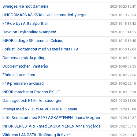
Sveriges 4:e mot damerna
2021-10-23 10:47
UNGDOMARNAS KVÄLL vid Hemmaderbyseger!
2021-10-19 23:33
F19-derby i Alfta Sporthall
2021-10-18 15:42
Oavgjort i nykomlingskampen!
2021-10-17 14:15
INFÖR Lidingö SK hemma i Celsius
2021-10-15 16:45
Förlust i bortamötet med VästeråsIrsta F19
2021-10-10 12:04
Damerna ej värda poäng
2021-10-09 20:10
Dubbelmatcher i Västerås
2021-10-09 09:35
Förlust i premiären
2021-10-02 22:56
F19-premiären avklarad
2021-10-02 22:18
INFÖR match mot Bodens BK HF
2021-10-02 08:20
Damlaget och F19 inför säsongen
2021-09-30 18:00
Intervju med NYFÖRVÄRVET Malla Hussein
2021-09-29 18:00
Inför Seriestart med F19-LAGKAPTENEN Linnea Mogren
2021-09-28 12:37
INFÖR SERIESTART - med LAGKAPTENEN Anna Nygårds
2021-09-27 06:15
Världens LÄNGSTA försäsong är över!!!
2021-09-24 06:47