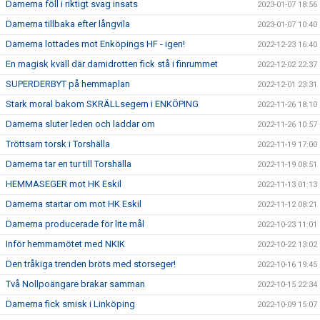
Damerna föll i riktigt svag insats
2023-01-07 18:56
Damerna tillbaka efter långvila
2023-01-07 10:40
Damerna lottades mot Enköpings HF - igen!
2022-12-23 16:40
En magisk kväll där damidrotten fick stå i finrummet
2022-12-02 22:37
SUPERDERBYT på hemmaplan
2022-12-01 23:31
Stark moral bakom SKRÄLLsegern i ENKÖPING
2022-11-26 18:10
Damerna sluter leden och laddar om
2022-11-26 10:57
Tröttsam torsk i Torshälla
2022-11-19 17:00
Damerna tar en tur till Torshälla
2022-11-19 08:51
HEMMASEGER mot HK Eskil
2022-11-13 01:13
Damerna startar om mot HK Eskil
2022-11-12 08:21
Damerna producerade för lite mål
2022-10-23 11:01
Inför hemmamötet med NKIK
2022-10-22 13:02
Den tråkiga trenden bröts med storseger!
2022-10-16 19:45
Två Nollpoängare brakar samman
2022-10-15 22:34
Damerna fick smisk i Linköping
2022-10-09 15:07