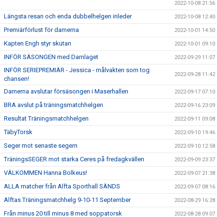
2022-10-08 21:56
Längsta resan och enda dubbelhelgen inleder
2022-10-08 12:40
Premiärförlust för damerna
2022-10-01 14:50
Kapten Engh styr skutan
2022-10-01 09:10
INFÖR SÄSONGEN med Damlaget
2022-09-29 11:07
INFÖR SERIEPREMIÄR - Jessica - målvakten som tog
2022-09-28 11:42
chansen!
Damerna avslutar försäsongen i Maserhallen
2022-09-17 07:10
BRA avslut på träningsmatchhelgen
2022-09-16 23:09
Resultat Träningsmatchhelgen
2022-09-11 09:08
TäbyTorsk
2022-09-10 19:46
Seger mot senaste segern
2022-09-10 12:58
TräningsSEGER mot starka Ceres på fredagkvällen
2022-09-09 23:37
VÄLKOMMEN Hanna Bolkeus!
2022-09-07 21:38
ALLA matcher från Alfta Sporthall SÄNDS
2022-09-07 08:16
Alftas Träningsmatchhelg 9-10-11 September
2022-08-29 16:28
Från minus 20 till minus 8 med soppatorsk
2022-08-28 09:07