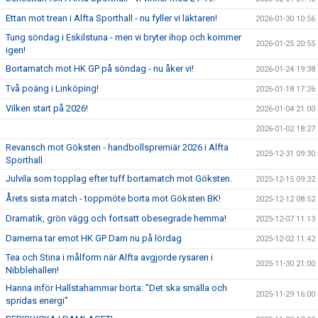
Ettan mot trean i Alfta Sporthall - nu fyller vi läktaren!
2026-01-30 10:56
Tung söndag i Eskilstuna - men vi bryter ihop och kommer
2026-01-25 20:55
igen!
Bortamatch mot HK GP på söndag - nu åker vi!
2026-01-24 19:38
Två poäng i Linköping!
2026-01-18 17:26
Vilken start på 2026!
2026-01-04 21:00
2026-01-02 18:27
Revansch mot Göksten - handbollspremiär 2026 i Alfta
2025-12-31 09:30
Sporthall
Julvila som topplag efter tuff bortamatch mot Göksten.
2025-12-15 09:32
Årets sista match - toppmöte borta mot Göksten BK!
2025-12-12 08:52
Dramatik, grön vägg och fortsatt obesegrade hemma!
2025-12-07 11:13
Damerna tar emot HK GP Dam nu på lördag
2025-12-02 11:42
Tea och Stina i målform när Alfta avgjorde rysaren i
2025-11-30 21:00
Nibblehallen!
Hanna inför Hallstahammar borta: "Det ska smälla och
2025-11-29 16:00
spridas energi"