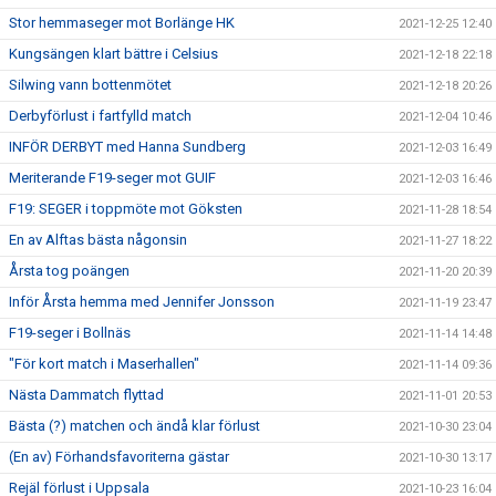
Stor hemmaseger mot Borlänge HK
2021-12-25 12:40
Kungsängen klart bättre i Celsius
2021-12-18 22:18
Silwing vann bottenmötet
2021-12-18 20:26
Derbyförlust i fartfylld match
2021-12-04 10:46
INFÖR DERBYT med Hanna Sundberg
2021-12-03 16:49
Meriterande F19-seger mot GUIF
2021-12-03 16:46
F19: SEGER i toppmöte mot Göksten
2021-11-28 18:54
En av Alftas bästa någonsin
2021-11-27 18:22
Årsta tog poängen
2021-11-20 20:39
Inför Årsta hemma med Jennifer Jonsson
2021-11-19 23:47
F19-seger i Bollnäs
2021-11-14 14:48
"För kort match i Maserhallen"
2021-11-14 09:36
Nästa Dammatch flyttad
2021-11-01 20:53
Bästa (?) matchen och ändå klar förlust
2021-10-30 23:04
(En av) Förhandsfavoriterna gästar
2021-10-30 13:17
Rejäl förlust i Uppsala
2021-10-23 16:04