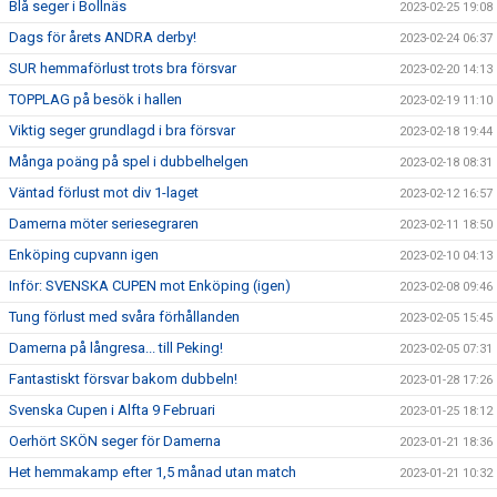
Blå seger i Bollnäs
2023-02-25 19:08
Dags för årets ANDRA derby!
2023-02-24 06:37
SUR hemmaförlust trots bra försvar
2023-02-20 14:13
TOPPLAG på besök i hallen
2023-02-19 11:10
Viktig seger grundlagd i bra försvar
2023-02-18 19:44
Många poäng på spel i dubbelhelgen
2023-02-18 08:31
Väntad förlust mot div 1-laget
2023-02-12 16:57
Damerna möter seriesegraren
2023-02-11 18:50
Enköping cupvann igen
2023-02-10 04:13
Inför: SVENSKA CUPEN mot Enköping (igen)
2023-02-08 09:46
Tung förlust med svåra förhållanden
2023-02-05 15:45
Damerna på långresa... till Peking!
2023-02-05 07:31
Fantastiskt försvar bakom dubbeln!
2023-01-28 17:26
Svenska Cupen i Alfta 9 Februari
2023-01-25 18:12
Oerhört SKÖN seger för Damerna
2023-01-21 18:36
Het hemmakamp efter 1,5 månad utan match
2023-01-21 10:32