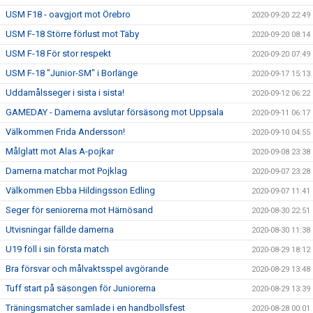
USM F18 - oavgjort mot Örebro
2020-09-20 22:49
USM F-18 Större förlust mot Täby
2020-09-20 08:14
USM F-18 För stor respekt
2020-09-20 07:49
USM F-18 "Junior-SM" i Borlänge
2020-09-17 15:13
Uddamålsseger i sista i sista!
2020-09-12 06:22
GAMEDAY - Damerna avslutar försäsong mot Uppsala
2020-09-11 06:17
Välkommen Frida Andersson!
2020-09-10 04:55
Målglatt mot Alas A-pojkar
2020-09-08 23:38
Damerna matchar mot Pojklag
2020-09-07 23:28
Välkommen Ebba Hildingsson Edling
2020-09-07 11:41
Seger för seniorerna mot Härnösand
2020-08-30 22:51
Utvisningar fällde damerna
2020-08-30 11:38
U19 föll i sin första match
2020-08-29 18:12
Bra försvar och målvaktsspel avgörande
2020-08-29 13:48
Tuff start på säsongen för Juniorerna
2020-08-29 13:39
Träningsmatcher samlade i en handbollsfest
2020-08-28 00:01