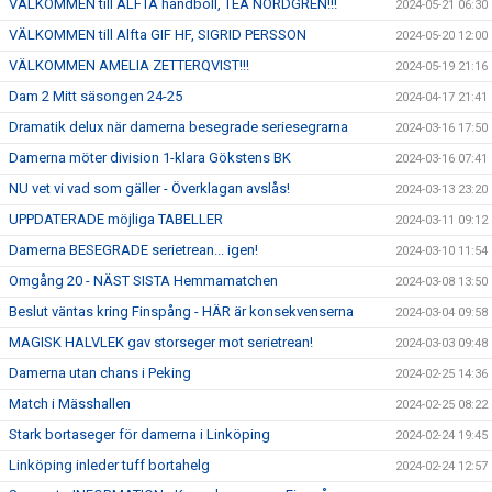
VÄLKOMMEN till ALFTA handboll, TEA NORDGREN!!!
2024-05-21 06:30
VÄLKOMMEN till Alfta GIF HF, SIGRID PERSSON
2024-05-20 12:00
VÄLKOMMEN AMELIA ZETTERQVIST!!!
2024-05-19 21:16
Dam 2 Mitt säsongen 24-25
2024-04-17 21:41
Dramatik delux när damerna besegrade seriesegrarna
2024-03-16 17:50
Damerna möter division 1-klara Gökstens BK
2024-03-16 07:41
NU vet vi vad som gäller - Överklagan avslås!
2024-03-13 23:20
UPPDATERADE möjliga TABELLER
2024-03-11 09:12
Damerna BESEGRADE serietrean... igen!
2024-03-10 11:54
Omgång 20 - NÄST SISTA Hemmamatchen
2024-03-08 13:50
Beslut väntas kring Finspång - HÄR är konsekvenserna
2024-03-04 09:58
MAGISK HALVLEK gav storseger mot serietrean!
2024-03-03 09:48
Damerna utan chans i Peking
2024-02-25 14:36
Match i Mässhallen
2024-02-25 08:22
Stark bortaseger för damerna i Linköping
2024-02-24 19:45
Linköping inleder tuff bortahelg
2024-02-24 12:57