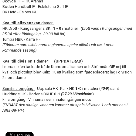
Skövde HF - HK Aranäs
Boden Handboll IF - Eskilstuna Guif IF
BK Heid - Eslövs IKL
Kval till allsvenskan
damer:
HK Drott - Kungsängens SK
1 - 0
i matcher
(Drott vann i Kungsängen med
35-34 efter förlängning - 30-30 full tid)
Tumba HBK - Kärra HF
(Förlorare som tillhör norra regionerna spelar alltså i vår div 1-serie
kommande säsong)
Kval till division 1
damer:
(UPPDATERAD)
I norra serien tackade både Kramforsalliansen och Strömnäs GIF nej till
kval och plötsligt blev Kalix HK ett kvallag som fjärdeplacerat lag i division
2 norra damer
Semifinalomgång:
Uppsala HK -Kalix HK
1-0
i matcher (
40-9
) samt
Huddinge HK - Bodens BKHF
0-1
(27-29 i Stockholm
)
Finalomgång: Vinnarna i semifinalomgången möts
(
ENDAST den slutlige vinnaren kommer att spela i division 1 och mot oss i
Alfta GIF HF
)