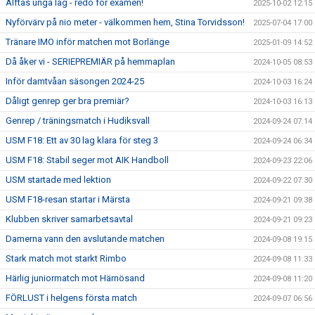
Alftas unga lag - redo för examen!
2025-10-02 12:15
Nyförvärv på nio meter - välkommen hem, Stina Torvidsson!
2025-07-04 17:00
Tränare IMO inför matchen mot Borlänge
2025-01-09 14:52
Då åker vi - SERIEPREMIÄR på hemmaplan
2024-10-05 08:53
Inför damtvåan säsongen 2024-25
2024-10-03 16:24
Dåligt genrep ger bra premiär?
2024-10-03 16:13
Genrep / träningsmatch i Hudiksvall
2024-09-24 07:14
USM F18: Ett av 30 lag klara för steg 3
2024-09-24 06:34
USM F18: Stabil seger mot AIK Handboll
2024-09-23 22:06
USM startade med lektion
2024-09-22 07:30
USM F18-resan startar i Märsta
2024-09-21 09:38
Klubben skriver samarbetsavtal
2024-09-21 09:23
Damerna vann den avslutande matchen
2024-09-08 19:15
Stark match mot starkt Rimbo
2024-09-08 11:33
Härlig juniormatch mot Härnösand
2024-09-08 11:20
FÖRLUST i helgens första match
2024-09-07 06:56