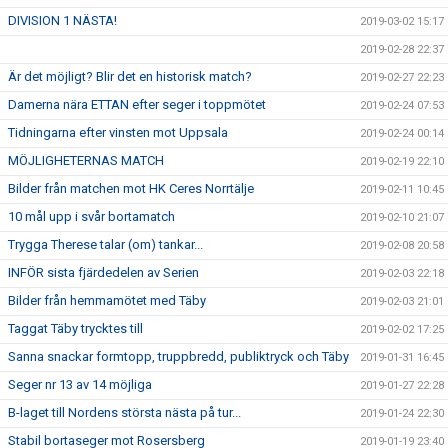
DIVISION 1 NÄSTA!
2019-03-02 15:17
2019-02-28 22:37
Är det möjligt? Blir det en historisk match?
2019-02-27 22:23
Damerna nära ETTAN efter seger i toppmötet
2019-02-24 07:53
Tidningarna efter vinsten mot Uppsala
2019-02-24 00:14
MÖJLIGHETERNAS MATCH
2019-02-19 22:10
Bilder från matchen mot HK Ceres Norrtälje
2019-02-11 10:45
10 mål upp i svår bortamatch
2019-02-10 21:07
Trygga Therese talar (om) tankar...
2019-02-08 20:58
INFÖR sista fjärdedelen av Serien
2019-02-03 22:18
Bilder från hemmamötet med Täby
2019-02-03 21:01
Taggat Täby trycktes till
2019-02-02 17:25
Sanna snackar formtopp, truppbredd, publiktryck och Täby
2019-01-31 16:45
Seger nr 13 av 14 möjliga
2019-01-27 22:28
B-laget till Nordens största nästa på tur...
2019-01-24 22:30
Stabil bortaseger mot Rosersberg
2019-01-19 23:40