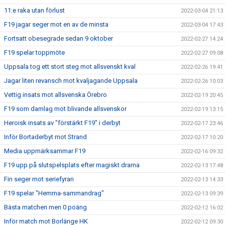
11:e raka utan förlust
2022-03-04 21:13
F19 jagar seger mot en av de minsta
2022-03-04 17:43
Fortsatt obesegrade sedan 9 oktober
2022-02-27 14:24
F19 spelar toppmöte
2022-02-27 09:08
Uppsala tog ett stort steg mot allsvenskt kval
2022-02-26 19:41
Jagar liten revansch mot kvaljagande Uppsala
2022-02-26 10:03
Vettig insats mot allsvenska Örebro
2022-02-19 20:45
F19 som damlag mot blivande allsvenskor
2022-02-19 13:15
Heroisk insats av "förstärkt F19" i derbyt
2022-02-17 23:46
Inför Bortaderbyt mot Strand
2022-02-17 10:20
Media uppmärksammar F19
2022-02-16 09:32
F19 upp på slutspelsplats efter magiskt drama
2022-02-13 17:48
Fin seger mot seriefyran
2022-02-13 14:33
F19 spelar "Hemma-sammandrag"
2022-02-13 09:39
Bästa matchen men 0 poäng
2022-02-12 16:02
Inför match mot Borlänge HK
2022-02-12 09:30