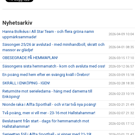
Nyhetsarkiv
Hanna Bolkéus i All Star Team - och flera gröna namn
2026-04-09 10:04
uppmärksammade!
Säsongen 25/26 är avslutad - med minihandboll, skratt och
2026-04-01 08:35
massor av glädje!
OBESEGRADE PÅ HEMMAPLAN!
2026-03-15 17:10
Säsongens sista hemmamatch - kom och avsluta med oss!
2026-03-12 06:57
En poäng med hem efter en svängig kväll i Örebro!
2026-03-09 15:18
SKRÄLL I ENKÖPING - IGEN!
2026-02-28 18:30
Returmöte mot serieledarna - häng med damerna till
2026-02-23 10:19
Enköping!
Nionde raka i Alfta Sporthall - och vi tar två nya poäng!
2026-02-21 21:49
Två poäng, men vi vill mer - 23-16 mot Hallstahammar!
2026-02-07 21:32
Beslutsamt från start - dags för hemmamatch mot
2026-02-05 17:12
Hallstahammar!
Serieettan föll i Alfta Sporthall - vi vinner med 21-19!
2026-02-01 21:42