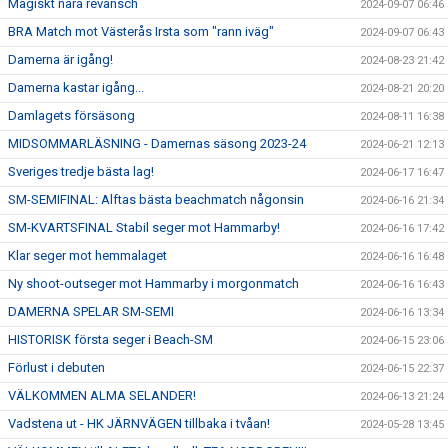
Magiskt nära revansch
2024-09-07 06:46
BRA Match mot Västerås Irsta som "rann iväg"
2024-09-07 06:43
Damerna är igång!
2024-08-23 21:42
Damerna kastar igång...
2024-08-21 20:20
Damlagets försäsong
2024-08-11 16:38
MIDSOMMARLÄSNING - Damernas säsong 2023-24
2024-06-21 12:13
Sveriges tredje bästa lag!
2024-06-17 16:47
SM-SEMIFINAL: Alftas bästa beachmatch någonsin
2024-06-16 21:34
SM-KVARTSFINAL Stabil seger mot Hammarby!
2024-06-16 17:42
Klar seger mot hemmalaget
2024-06-16 16:48
Ny shoot-outseger mot Hammarby i morgonmatch
2024-06-16 16:43
DAMERNA SPELAR SM-SEMI
2024-06-16 13:34
HISTORISK första seger i Beach-SM
2024-06-15 23:06
Förlust i debuten
2024-06-15 22:37
VÄLKOMMEN ALMA SELANDER!
2024-06-13 21:24
Vadstena ut - HK JÄRNVÄGEN tillbaka i tvåan!
2024-05-28 13:45