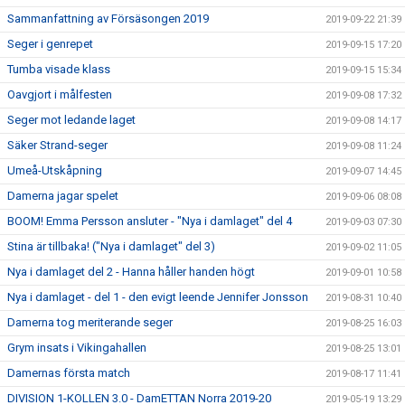
Sammanfattning av Försäsongen 2019
2019-09-22 21:39
Seger i genrepet
2019-09-15 17:20
Tumba visade klass
2019-09-15 15:34
Oavgjort i målfesten
2019-09-08 17:32
Seger mot ledande laget
2019-09-08 14:17
Säker Strand-seger
2019-09-08 11:24
Umeå-Utskåpning
2019-09-07 14:45
Damerna jagar spelet
2019-09-06 08:08
BOOM! Emma Persson ansluter - "Nya i damlaget" del 4
2019-09-03 07:30
Stina är tillbaka! ("Nya i damlaget" del 3)
2019-09-02 11:05
Nya i damlaget del 2 - Hanna håller handen högt
2019-09-01 10:58
Nya i damlaget - del 1 - den evigt leende Jennifer Jonsson
2019-08-31 10:40
Damerna tog meriterande seger
2019-08-25 16:03
Grym insats i Vikingahallen
2019-08-25 13:01
Damernas första match
2019-08-17 11:41
DIVISION 1-KOLLEN 3.0 - DamETTAN Norra 2019-20
2019-05-19 13:29