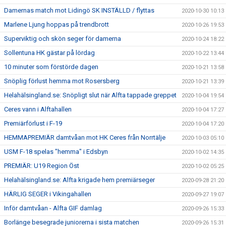
Damernas match mot Lidingö SK INSTÄLLD / flyttas
2020-10-30 10:13
Marlene Ljung hoppas på trendbrott
2020-10-26 19:53
Superviktig och skön seger för damerna
2020-10-24 18:22
Sollentuna HK gästar på lördag
2020-10-22 13:44
10 minuter som förstörde dagen
2020-10-21 13:58
Snöplig förlust hemma mot Rosersberg
2020-10-21 13:39
Helahälsingland.se: Snöpligt slut när Alfta tappade greppet
2020-10-04 19:54
Ceres vann i Alftahallen
2020-10-04 17:27
Premiärförlust i F-19
2020-10-04 17:20
HEMMAPREMIÄR damtvåan mot HK Ceres från Norrtälje
2020-10-03 05:10
USM F-18 spelas "hemma" i Edsbyn
2020-10-02 14:35
PREMIÄR: U19 Region Öst
2020-10-02 05:25
Helahälsingland.se: Alfta krigade hem premiärseger
2020-09-28 21:20
HÄRLIG SEGER i Vikingahallen
2020-09-27 19:07
Inför damtvåan - Alfta GIF damlag
2020-09-26 15:33
Borlänge besegrade juniorerna i sista matchen
2020-09-26 15:31