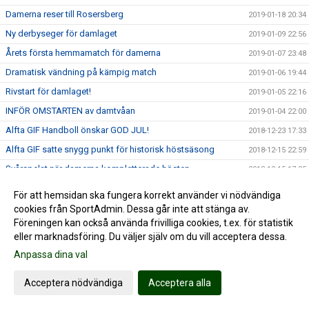
Damerna reser till Rosersberg
2019-01-18 20:34
Ny derbyseger för damlaget
2019-01-09 22:56
Årets första hemmamatch för damerna
2019-01-07 23:48
Dramatisk vändning på kämpig match
2019-01-06 19:44
Rivstart för damlaget!
2019-01-05 22:16
INFÖR OMSTARTEN av damtvåan
2019-01-04 22:00
Alfta GIF Handboll önskar GOD JUL!
2018-12-23 17:33
Alfta GIF satte snygg punkt för historisk höstsäsong
2018-12-15 22:59
Svårspelat när damerna kompletterade hösten
2018-12-15 17:25
Damerna möter ännu ett topplag
2018-12-13 22:30
För att hemsidan ska fungera korrekt använder vi nödvändiga
14-målsseger i Maserhallen
cookies från SportAdmin. Dessa går inte att stänga av.
2018-12-08 21:52
Föreningen kan också använda frivilliga cookies, t.ex. för statistik
"Högriskmatch" i Maser...
2018-12-08 06:47
eller marknadsföring. Du väljer själv om du vill acceptera dessa.
Händelserikt toppmöte mot Rosersberg
2018-12-02 17:04
Anpassa dina val
INFÖR Rosersberg hemma med Moa
2018-11-29 23:07
Acceptera nödvändiga
Acceptera alla
Handbollshöjdare i Decemberdrag
2018-11-26 23:19
Stabil hemmaseger = 7:e raka
2018-11-24 17:49