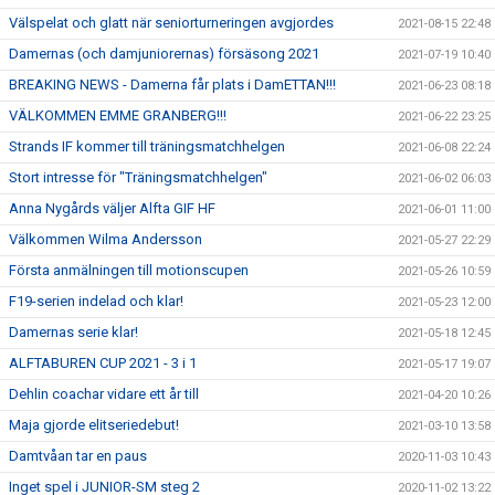
Välspelat och glatt när seniorturneringen avgjordes
2021-08-15 22:48
Damernas (och damjuniorernas) försäsong 2021
2021-07-19 10:40
BREAKING NEWS - Damerna får plats i DamETTAN!!!
2021-06-23 08:18
VÄLKOMMEN EMME GRANBERG!!!
2021-06-22 23:25
Strands IF kommer till träningsmatchhelgen
2021-06-08 22:24
Stort intresse för "Träningsmatchhelgen"
2021-06-02 06:03
Anna Nygårds väljer Alfta GIF HF
2021-06-01 11:00
Välkommen Wilma Andersson
2021-05-27 22:29
Första anmälningen till motionscupen
2021-05-26 10:59
F19-serien indelad och klar!
2021-05-23 12:00
Damernas serie klar!
2021-05-18 12:45
ALFTABUREN CUP 2021 - 3 i 1
2021-05-17 19:07
Dehlin coachar vidare ett år till
2021-04-20 10:26
Maja gjorde elitseriedebut!
2021-03-10 13:58
Damtvåan tar en paus
2020-11-03 10:43
Inget spel i JUNIOR-SM steg 2
2020-11-02 13:22