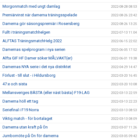
Morgonmatch med ungt damlag
2022-08-28 08:53
Premiärvinst när damerna träningsspelade
2022-08-26 23:42
Damerna gör säsongspremiär i Rosersberg
2022-08-26 13:25
Fullt i träningsmatchhelgen
2022-07-13 11:04
ALFTAS TräningsmatchHelg 2022
2022-06-15 22:02
Damernas spelprogram i nya serien
2022-06-05 17:52
Alfta GIF HF Damer söker MÅLVAKT(er)
2022-06-01 19:38
Damernas NYA serie i det nya distriktet
2022-04-29 14:47
Förlust - till slut - i Hildursborg
2022-03-20 16:45
47:e och sista
2022-03-20 10:08
Mellansveriges BÄSTA (eller näst bästa) F19-LAG
2022-03-13 22:59
Damerna höll ett tag
2022-03-13 22:23
Seriefinal i F19 Norra
2022-03-13 08:53
Viktig match - för bortalaget
2022-03-13 08:09
Damerna utan kraft på Ön
2022-03-07 11:26
Jumbomöte på Ön för damerna
2022-03-05 09:42