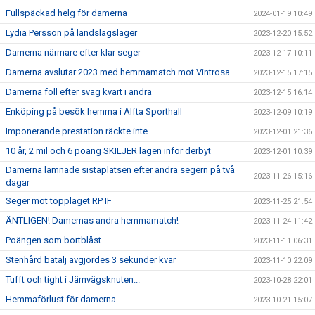
Fullspäckad helg för damerna
2024-01-19 10:49
Lydia Persson på landslagsläger
2023-12-20 15:52
Damerna närmare efter klar seger
2023-12-17 10:11
Damerna avslutar 2023 med hemmamatch mot Vintrosa
2023-12-15 17:15
Damerna föll efter svag kvart i andra
2023-12-15 16:14
Enköping på besök hemma i Alfta Sporthall
2023-12-09 10:19
Imponerande prestation räckte inte
2023-12-01 21:36
10 år, 2 mil och 6 poäng SKILJER lagen inför derbyt
2023-12-01 10:39
Damerna lämnade sistaplatsen efter andra segern på två
2023-11-26 15:16
dagar
Seger mot topplaget RP IF
2023-11-25 21:54
ÄNTLIGEN! Damernas andra hemmamatch!
2023-11-24 11:42
Poängen som bortblåst
2023-11-11 06:31
Stenhård batalj avgjordes 3 sekunder kvar
2023-11-10 22:09
Tufft och tight i Järnvägsknuten...
2023-10-28 22:01
Hemmaförlust för damerna
2023-10-21 15:07