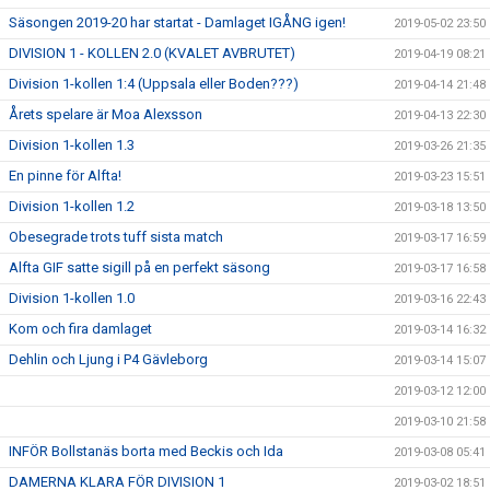
Säsongen 2019-20 har startat - Damlaget IGÅNG igen!
2019-05-02 23:50
DIVISION 1 - KOLLEN 2.0 (KVALET AVBRUTET)
2019-04-19 08:21
Division 1-kollen 1:4 (Uppsala eller Boden???)
2019-04-14 21:48
Årets spelare är Moa Alexsson
2019-04-13 22:30
Division 1-kollen 1.3
2019-03-26 21:35
En pinne för Alfta!
2019-03-23 15:51
Division 1-kollen 1.2
2019-03-18 13:50
Obesegrade trots tuff sista match
2019-03-17 16:59
Alfta GIF satte sigill på en perfekt säsong
2019-03-17 16:58
Division 1-kollen 1.0
2019-03-16 22:43
Kom och fira damlaget
2019-03-14 16:32
Dehlin och Ljung i P4 Gävleborg
2019-03-14 15:07
2019-03-12 12:00
2019-03-10 21:58
INFÖR Bollstanäs borta med Beckis och Ida
2019-03-08 05:41
DAMERNA KLARA FÖR DIVISION 1
2019-03-02 18:51