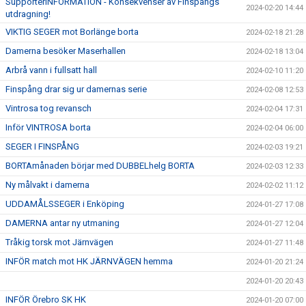
SupporterINFORMATION - Konsekvenser av Finspångs
2024-02-20 14:44
utdragning!
VIKTIG SEGER mot Borlänge borta
2024-02-18 21:28
Damerna besöker Maserhallen
2024-02-18 13:04
Arbrå vann i fullsatt hall
2024-02-10 11:20
Finspång drar sig ur damernas serie
2024-02-08 12:53
Vintrosa tog revansch
2024-02-04 17:31
Inför VINTROSA borta
2024-02-04 06:00
SEGER I FINSPÅNG
2024-02-03 19:21
BORTAmånaden börjar med DUBBELhelg BORTA
2024-02-03 12:33
Ny målvakt i damerna
2024-02-02 11:12
UDDAMÅLSSEGER i Enköping
2024-01-27 17:08
DAMERNA antar ny utmaning
2024-01-27 12:04
Tråkig torsk mot Järnvägen
2024-01-27 11:48
INFÖR match mot HK JÄRNVÄGEN hemma
2024-01-20 21:24
2024-01-20 20:43
INFÖR Örebro SK HK
2024-01-20 07:00