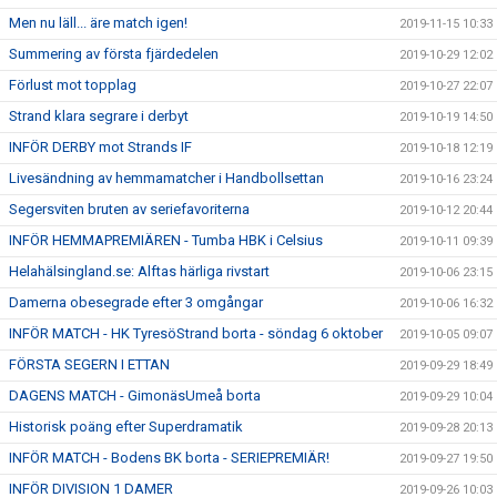
Men nu läll... äre match igen!
2019-11-15 10:33
Summering av första fjärdedelen
2019-10-29 12:02
Förlust mot topplag
2019-10-27 22:07
Strand klara segrare i derbyt
2019-10-19 14:50
INFÖR DERBY mot Strands IF
2019-10-18 12:19
Livesändning av hemmamatcher i Handbollsettan
2019-10-16 23:24
Segersviten bruten av seriefavoriterna
2019-10-12 20:44
INFÖR HEMMAPREMIÄREN - Tumba HBK i Celsius
2019-10-11 09:39
Helahälsingland.se: Alftas härliga rivstart
2019-10-06 23:15
Damerna obesegrade efter 3 omgångar
2019-10-06 16:32
INFÖR MATCH - HK TyresöStrand borta - söndag 6 oktober
2019-10-05 09:07
FÖRSTA SEGERN I ETTAN
2019-09-29 18:49
DAGENS MATCH - GimonäsUmeå borta
2019-09-29 10:04
Historisk poäng efter Superdramatik
2019-09-28 20:13
INFÖR MATCH - Bodens BK borta - SERIEPREMIÄR!
2019-09-27 19:50
INFÖR DIVISION 1 DAMER
2019-09-26 10:03