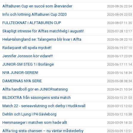
AlftaBuren Cup en succé som återvänder
2020-08-26 22:54
Info och lottning AlftaBuren Cup 2020
2020-08-09 23:03
FULLTECKNAT i ALFTABUREN CUP
2020-08-07 11:35
Skapligt intresse för Alftas matchhelg i augusti!
2020-07-28 13:17
HelaHälsingland.se: Talangerna blir kvar i Alfta
2020-06-28 22:10
Radarparet vill spela mycket!
2020-06-19 07:10
Jennifer Jonsson kör vidare!!!
2020-06-17 23:09
JUNIOR-SM STEG 1 i Borlänge
2020-06-17 11:14
NYA JUNIOR-SERIEN!
2020-05-16 18:34
DAMERNAS NYA SERIE
2020-05-08 08:34
Alfta handboll gör en JUNIORsatsning
2020-04-21 10:54
BILDEXTRA från säsongens sista match
2020-03-15 21:03
Match 22 - serieavslutning och derby i Hudiksvall
2020-03-15 12:02
Dehlin och Ljung i P4 Gävleborg
2020-03-12 15:38
Hemmaseger i matchen som hade allt
2020-03-09 18:20
Alfta tog sista chansen – nu väntar måstederby
2020-03-09 13:51