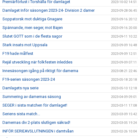
Premiärförlust i Torshälla för damlaget
2023-10-02 14:51
Damlaget Inför säsongen 2023-24- Division 2 damer
2023-09-28 06:45
Soppatorsk mot duktiga Gnagare
2023-09-16 20:12
Spännande, men seger, mot Bajen
2023-09-16 20:00
Slutet GOTT som i de flesta sagor
2023-09-11 10:22
Stark insats mot Uppsala
2023-09-09 16:48
F19 hade målfest
2023-09-09 12:51
Rejäl utveckling när folkfesten inleddes
2023-09-09 07:11
Innesäsongen igång på riktigt för damerna
2023-08-21 22:46
F19-serien säsongen 2023-24
2023-05-18 20:18
Damlagets nya serie
2023-05-10 12:18
Summering av damernas säsong
2023-04-09 09:01
SEGER i sista matchen för damlaget!
2023-03-11 17:08
Seriens sista match...
2023-03-09 15:42
Damernas div 2-plats slutligen säkrad!
2023-03-05 19:24
INFÖR SERIEAVSLUTNINGEN i damtvåan
2023-02-26 10:04