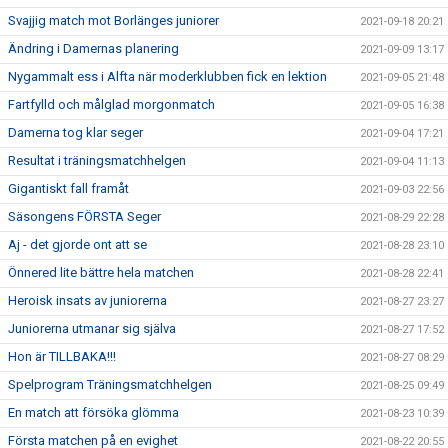
Svajjig match mot Borlänges juniorer
2021-09-18 20:21
Ändring i Damernas planering
2021-09-09 13:17
Nygammalt ess i Alfta när moderklubben fick en lektion
2021-09-05 21:48
Fartfylld och målglad morgonmatch
2021-09-05 16:38
Damerna tog klar seger
2021-09-04 17:21
Resultat i träningsmatchhelgen
2021-09-04 11:13
Gigantiskt fall framåt
2021-09-03 22:56
Säsongens FÖRSTA Seger
2021-08-29 22:28
Aj - det gjorde ont att se
2021-08-28 23:10
Önnered lite bättre hela matchen
2021-08-28 22:41
Heroisk insats av juniorerna
2021-08-27 23:27
Juniorerna utmanar sig själva
2021-08-27 17:52
Hon är TILLBAKA!!!
2021-08-27 08:29
Spelprogram Träningsmatchhelgen
2021-08-25 09:49
En match att försöka glömma
2021-08-23 10:39
Första matchen på en evighet
2021-08-22 20:55