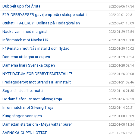
Dubbelt upp för Årsta
2022-02-06 17:34
F19: DERBYSEGER gav (temporär) slutspelsplats!
2022-02-01 22:31
Stukat F19-DERBY i Bollnäs på Tisdagkvällen
2022-02-01 10:09
Nacka vann med marginal
2022-01-29 17:54
Inför match mot Nacka HK
2022-01-29 10:08
F19-match mot Nås inställd och flyttad
2022-01-29 10:02
Damerna utslagna ur cupen
2022-01-29 09:23
Damerna lirar i Svenska Cupen
2022-01-28 09:14
NYTT DATUM FÖR DERBYT FASTSTÄLLT!
2022-01-26 00:08
Fredagsderbyt mot Strands IF är inställt
2022-01-21 09:46
Seger till slut i het match
2022-01-16 21:35
Uddamålsförlust mot SilwingTroja
2022-01-16 09:13
Inför match mot Silwing Troja
2022-01-14 22:21
Kungsängen vann igen
2022-01-08 18:09
Damettan startar om - Meya vaktar buren
2022-01-08 11:24
SVENSKA CUPEN LOTTAT!!!
2021-12-25 13:31