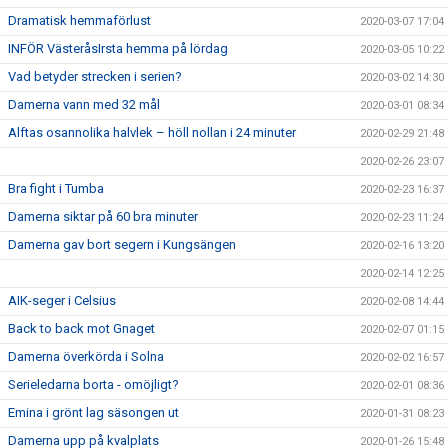
Dramatisk hemmaförlust
2020-03-07 17:04
INFÖR VästeråsIrsta hemma på lördag
2020-03-05 10:22
Vad betyder strecken i serien?
2020-03-02 14:30
Damerna vann med 32 mål
2020-03-01 08:34
Alftas osannolika halvlek – höll nollan i 24 minuter
2020-02-29 21:48
2020-02-26 23:07
Bra fight i Tumba
2020-02-23 16:37
Damerna siktar på 60 bra minuter
2020-02-23 11:24
Damerna gav bort segern i Kungsängen
2020-02-16 13:20
2020-02-14 12:25
AIK-seger i Celsius
2020-02-08 14:44
Back to back mot Gnaget
2020-02-07 01:15
Damerna överkörda i Solna
2020-02-02 16:57
Serieledarna borta - omöjligt?
2020-02-01 08:36
Emina i grönt lag säsongen ut
2020-01-31 08:23
Damerna upp på kvalplats
2020-01-26 15:48