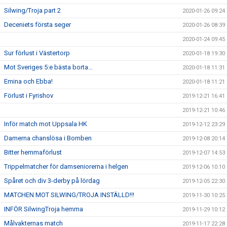
Silwing/Troja part 2
2020-01-26 09:24
Deceniets första seger
2020-01-26 08:39
2020-01-24 09:45
Sur förlust i Västertorp
2020-01-18 19:30
Mot Sveriges 5:e bästa borta...
2020-01-18 11:31
Emina och Ebba!
2020-01-18 11:21
Förlust i Fyrishov
2019-12-21 16:41
2019-12-21 10:46
Inför match mot Uppsala HK
2019-12-12 23:29
Damerna chanslösa i Bomben
2019-12-08 20:14
Bitter hemmaförlust
2019-12-07 14:53
Trippelmatcher för damseniorerna i helgen
2019-12-06 10:10
Spåret och div 3-derby på lördag
2019-12-05 22:30
MATCHEN MOT SILWING/TROJA INSTÄLLD!!!
2019-11-30 10:25
INFÖR SilwingTroja hemma
2019-11-29 10:12
Målvakternas match
2019-11-17 22:28