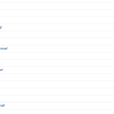
g!
mmar!
en!
hall