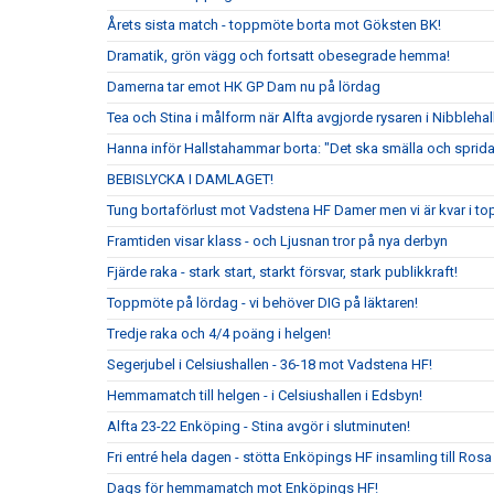
Årets sista match - toppmöte borta mot Göksten BK!
Dramatik, grön vägg och fortsatt obesegrade hemma!
Damerna tar emot HK GP Dam nu på lördag
Tea och Stina i målform när Alfta avgjorde rysaren i Nibblehal
Hanna inför Hallstahammar borta: "Det ska smälla och sprida
BEBISLYCKA I DAMLAGET!
Tung bortaförlust mot Vadstena HF Damer men vi är kvar i to
Framtiden visar klass - och Ljusnan tror på nya derbyn
Fjärde raka - stark start, starkt försvar, stark publikkraft!
Toppmöte på lördag - vi behöver DIG på läktaren!
Tredje raka och 4/4 poäng i helgen!
Segerjubel i Celsiushallen - 36-18 mot Vadstena HF!
Hemmamatch till helgen - i Celsiushallen i Edsbyn!
Alfta 23-22 Enköping - Stina avgör i slutminuten!
Fri entré hela dagen - stötta Enköpings HF insamling till Rosa
Dags för hemmamatch mot Enköpings HF!