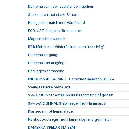
Damerna vann den avslutande matchen
Stark match mot starkt Rimbo
Härlig juniormatch mot Härnösand
FÖRLUST i helgens första match
Magiskt nära revansch
BRA Match mot Västerås Irsta som "rann iväg"
Damerna är igång!
Damerna kastar igång...
Damlagets försäsong
MIDSOMMARLÄSNING - Damernas säsong 2023-24
Sveriges tredje bästa lag!
SM-SEMIFINAL: Alftas bästa beachmatch någonsin
SM-KVARTSFINAL Stabil seger mot Hammarby!
Klar seger mot hemmalaget
Ny shoot-outseger mot Hammarby i morgonmatch
DAMERNA SPELAR SM-SEMI