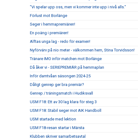
"Vi spelar upp oss, men vi kommer inte upp i nivå alls."
Förlust mot Borlänge
Seger i hemmapremiären!
En poäng i premiären!
Alftas unga lag - redo för examen!
Nyförvärv på nio meter - välkommen hem, Stina Torvidsson!
Tränare IMO inför matchen mot Borlänge
Då åker vi - SERIEPREMIÄR på hemmaplan
Inför damtvåan säsongen 2024-25
Dåligt genrep ger bra premiär?
Genrep / träningsmatch i Hudiksvall
USM F18: Ett av 30 lag klara för steg 3
USM F18: Stabil seger mot AIK Handboll
USM startade med lektion
USM F18-resan startar i Märsta
Klubben skriver samarbetsavtal