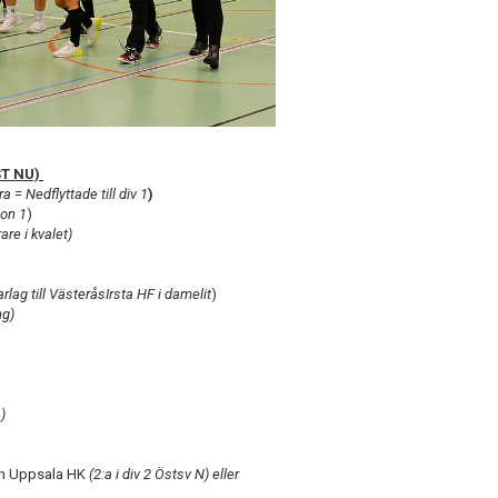
ST NU)
a = Nedflyttade till div 1
)
ion 1
)
are i kvalet)
ag till VästeråsIrsta HF i damelit
)
ng)
)
gen Uppsala HK
(2:a i div 2 Östsv N) eller