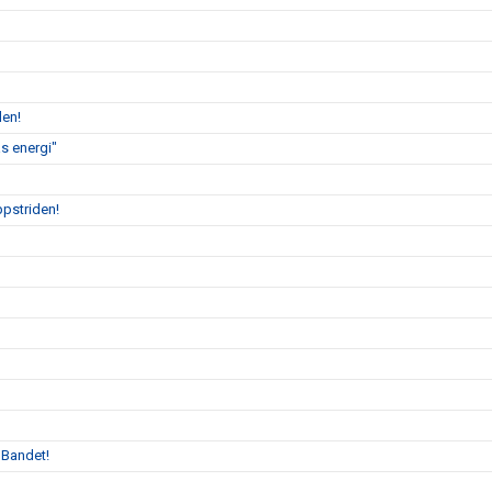
len!
s energi"
ppstriden!
 Bandet!