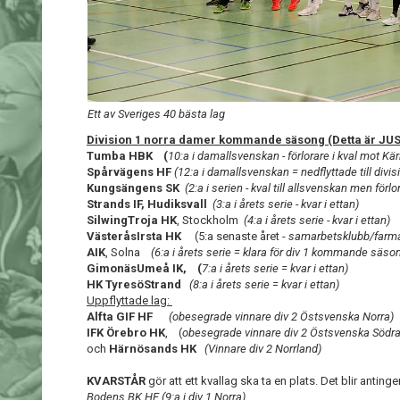
Ett av Sveriges 40 bästa lag
Division 1 norra damer kommande säsong (Detta är JU
Tumba HBK (
10:a i damallsvenskan - förlorare i kval mot Kärr
Spårvägens HF
(12:a i damallsvenskan = nedflyttade till divis
Kungsängens SK
(2:a i serien - kval till allsvenskan men förlor
Strands IF, Hudiksvall
(3:a i årets serie - kvar i ettan)
SilwingTroja HK
, Stockholm
(4:a i årets serie - kvar i ettan)
VästeråsIrsta HK
(5:a senaste året -
samarbetsklubb/farmarl
AIK
, Solna
(6:a i årets serie = klara för div 1 kommande säso
GimonäsUmeå IK, (
7:a i årets serie = kvar i ettan)
HK TyresöStrand
(8:a i årets serie = kvar i ettan)
Uppflyttade lag:
Alfta GIF HF
(obesegrade vinnare div 2 Östsvenska Norra)
IFK Örebro HK
, (
obesegrade vinnare div 2 Östsvenska Södra
och
Härnösands HK
(Vinnare div 2 Norrland)
KVARSTÅR
gör att ett kvallag ska ta en plats. Det blir antin
Bodens BK HF (9:a i div 1 Norra)