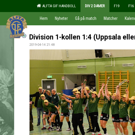
ALFTA GIF HANDBOLL
DIV 2 DAMER
F19
F16
Hem
Nyheter
Gå på match
Matcher
Kalen
Division 1-kollen 1:4 (Uppsala ell
2019-04-14 21:48