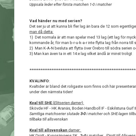
Uppsala leder efter första matchen 1-0 i matcher
Vad händer nu med serien?
Det ser ju ut att kunna bli fler lag än bara de 12 som egentlige
man då detta:
1) Det normala är att man spelar med 13 lag (ett lag för mycke
kommande år, för man b-r-u-k-a-r inte flytta lag från norra til
2) Man K-A-N besluta att flytta över Örebro till södra serien 
3) Man kan även ta in ett 14:e lag vilket ändå är minst troligt
**********************************************************
KVALINFO:
Kvaltider är bland det roligaste som finns och här presenter
under den närmsta tiden!
Kval till SHE
(
Elitserien damer
)
Skövde HF - HK Aranäs, Boden Handboll IF - Eskilstuna Guif IF
Samtliga matchserier slutade
3-0
i matcher och SHE-lagen tillba
tillbaka till allsvenskan
Kval till allsvenskan
damer:
HK Drott - Kungsängens SK
2-0
i matcher
(Drott till Allsven