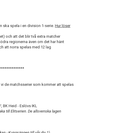
n ska spela i en division 1-serie.
Hur löser
t) och att det blir två extra matcher
l södra regionerna även om det har hänt
och att norra spelas med 12 lag
**************
ar vi de matchsserier som kommer att spelas
, BK Heid - Eslövs IKL
ka till Elitserien. De allsvenska lagen
skan - Kungsängen till vår div 1)