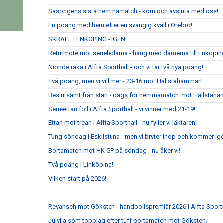
Säsongens sista hemmamatch - kom och avsluta med oss!
En poäng med hem efter en svängig kväll i Örebro!
SKRÄLL I ENKÖPING - IGEN!
Returmöte mot serieledarna - häng med damerna till Enköpin
Nionde raka i Alfta Sporthall - och vi tar två nya poäng!
Två poäng, men vi vill mer - 23-16 mot Hallstahammar!
Beslutsamt från start - dags för hemmamatch mot Hallstaha
Serieettan föll i Alfta Sporthall - vi vinner med 21-19!
Ettan mot trean i Alfta Sporthall - nu fyller vi läktaren!
Tung söndag i Eskilstuna - men vi bryter ihop och kommer ig
Bortamatch mot HK GP på söndag - nu åker vi!
Två poäng i Linköping!
Vilken start på 2026!
Revansch mot Göksten - handbollspremiär 2026 i Alfta Sport
Julvila som topplag efter tuff bortamatch mot Göksten.