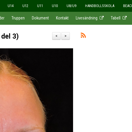
U14
U12
U11
U10
U8/U9
HANDBOLLSSKOLA
BEAC
der
Truppen
Dokument
Kontakt
Livesändning
Tabell
 del 3)
<
>