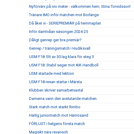
Nyförvärv på nio meter - välkommen hem, Stina Torvidsson!
Tränare IMO inför matchen mot Borlänge
Då åker vi - SERIEPREMIÄR på hemmaplan
Inför damtvåan säsongen 2024-25
Dåligt genrep ger bra premiär?
Genrep / träningsmatch i Hudiksvall
USM F18: Ett av 30 lag klara för steg 3
USM F18: Stabil seger mot AIK Handboll
USM startade med lektion
USM F18-resan startar i Märsta
Klubben skriver samarbetsavtal
Damerna vann den avslutande matchen
Stark match mot starkt Rimbo
Härlig juniormatch mot Härnösand
FÖRLUST i helgens första match
Magiskt nära revansch