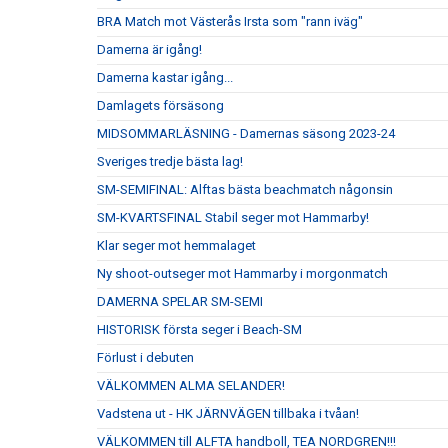
BRA Match mot Västerås Irsta som "rann iväg"
Damerna är igång!
Damerna kastar igång...
Damlagets försäsong
MIDSOMMARLÄSNING - Damernas säsong 2023-24
Sveriges tredje bästa lag!
SM-SEMIFINAL: Alftas bästa beachmatch någonsin
SM-KVARTSFINAL Stabil seger mot Hammarby!
Klar seger mot hemmalaget
Ny shoot-outseger mot Hammarby i morgonmatch
DAMERNA SPELAR SM-SEMI
HISTORISK första seger i Beach-SM
Förlust i debuten
VÄLKOMMEN ALMA SELANDER!
Vadstena ut - HK JÄRNVÄGEN tillbaka i tvåan!
VÄLKOMMEN till ALFTA handboll, TEA NORDGREN!!!