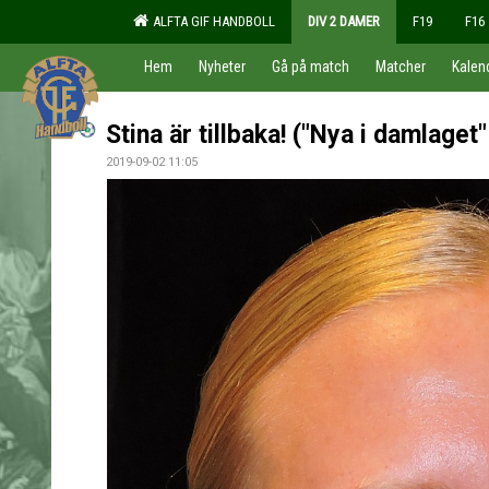
ALFTA GIF HANDBOLL
DIV 2 DAMER
F19
F16
Hem
Nyheter
Gå på match
Matcher
Kalen
Stina är tillbaka! ("Nya i damlaget"
2019-09-02 11:05