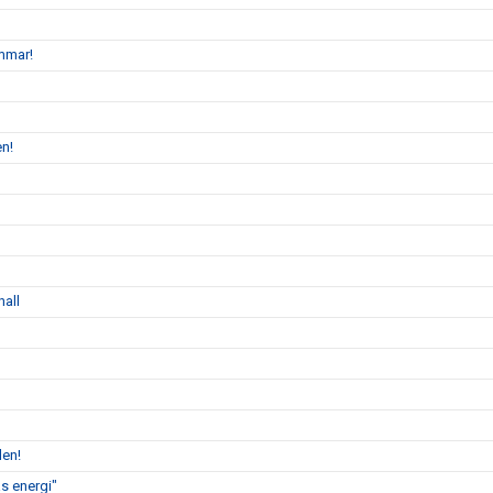
mmar!
en!
hall
len!
s energi"