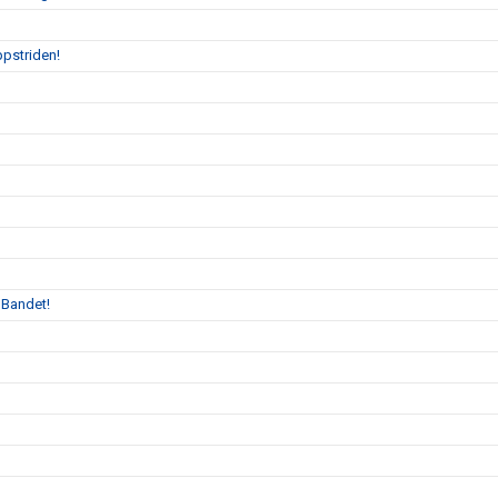
ppstriden!
 Bandet!