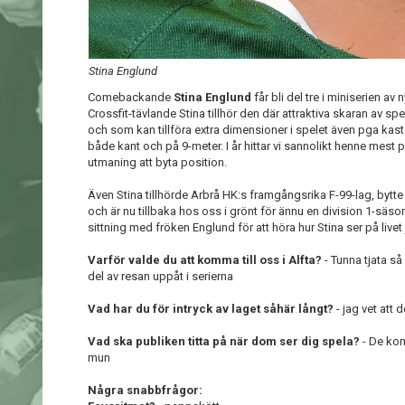
Stina Englund
Comebackande
Stina Englund
får bli del tre i miniserien av
Crossfit-tävlande Stina tillhör den där attraktiva skaran av 
och som kan tillföra extra dimensioner i spelet även pga ka
både kant och på 9-meter. I år hittar vi sannolikt henne mest p
utmaning att byta position.
Även Stina tillhörde Arbrå HK:s framgångsrika F-99-lag, bytte ti
och är nu tillbaka hos oss i grönt för ännu en division 1-sä
sittning med fröken Englund för att höra hur Stina ser på livet 
Varför valde du att komma till oss i Alfta?
- Tunna tjata så
del av resan uppåt i serierna
Vad har du för intryck av laget såhär långt?
- jag vet att 
Vad ska publiken titta på när dom ser dig spela?
- De kom
mun
Några snabbfrågor: