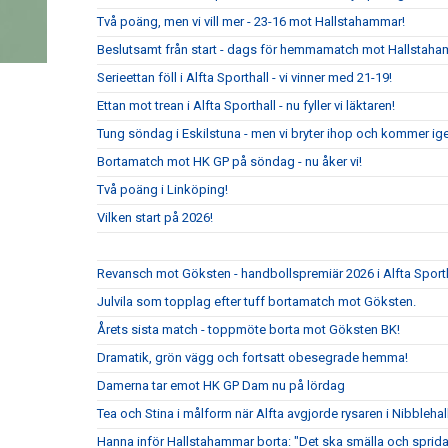
Två poäng, men vi vill mer - 23-16 mot Hallstahammar!
Beslutsamt från start - dags för hemmamatch mot Hallstaha
Serieettan föll i Alfta Sporthall - vi vinner med 21-19!
Ettan mot trean i Alfta Sporthall - nu fyller vi läktaren!
Tung söndag i Eskilstuna - men vi bryter ihop och kommer ig
Bortamatch mot HK GP på söndag - nu åker vi!
Två poäng i Linköping!
Vilken start på 2026!
Revansch mot Göksten - handbollspremiär 2026 i Alfta Sport
Julvila som topplag efter tuff bortamatch mot Göksten.
Årets sista match - toppmöte borta mot Göksten BK!
Dramatik, grön vägg och fortsatt obesegrade hemma!
Damerna tar emot HK GP Dam nu på lördag
Tea och Stina i målform när Alfta avgjorde rysaren i Nibblehal
Hanna inför Hallstahammar borta: "Det ska smälla och sprida