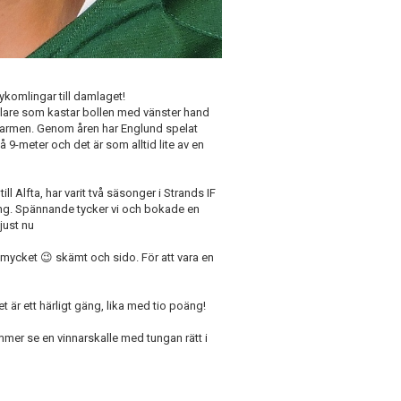
 nykomlingar till damlaget!
spelare som kastar bollen med vänster hand
starmen. Genom åren har Englund spelat
å 9-meter och det är som alltid lite av en
ll Alfta, har varit två säsonger i Strands IF
song. Spännande tycker vi och bokade en
just nu
 mycket 😉 skämt och sido. För att vara en
det är ett härligt gäng, lika med tio poäng!
mer se en vinnarskalle med tungan rätt i