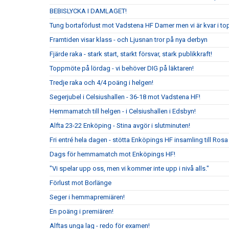
BEBISLYCKA I DAMLAGET!
Tung bortaförlust mot Vadstena HF Damer men vi är kvar i to
Framtiden visar klass - och Ljusnan tror på nya derbyn
Fjärde raka - stark start, starkt försvar, stark publikkraft!
Toppmöte på lördag - vi behöver DIG på läktaren!
Tredje raka och 4/4 poäng i helgen!
Segerjubel i Celsiushallen - 36-18 mot Vadstena HF!
Hemmamatch till helgen - i Celsiushallen i Edsbyn!
Alfta 23-22 Enköping - Stina avgör i slutminuten!
Fri entré hela dagen - stötta Enköpings HF insamling till Rosa
Dags för hemmamatch mot Enköpings HF!
"Vi spelar upp oss, men vi kommer inte upp i nivå alls."
Förlust mot Borlänge
Seger i hemmapremiären!
En poäng i premiären!
Alftas unga lag - redo för examen!