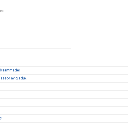
lund
märksammade!
assor av glädje!
g!