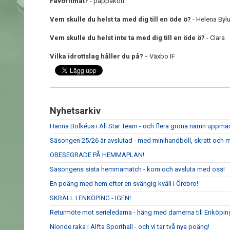
Favoritmat?
- pappakött
Vem skulle du helst ta med dig till en öde ö?
- Helena By
Vem skulle du helst inte ta med dig till en öde ö?
- Clara
Vilka idrottslag håller du på? -
Växbo IF
Nyhetsarkiv
Hanna Bolkéus i All Star Team - och flera gröna namn upp
Säsongen 25/26 är avslutad - med minihandboll, skratt och m
OBESEGRADE PÅ HEMMAPLAN!
Säsongens sista hemmamatch - kom och avsluta med oss!
En poäng med hem efter en svängig kväll i Örebro!
SKRÄLL I ENKÖPING - IGEN!
Returmöte mot serieledarna - häng med damerna till Enköpin
Nionde raka i Alfta Sporthall - och vi tar två nya poäng!