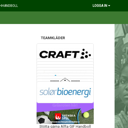
HHANDBOLL
LOGGA IN
TEAMKLÄDER
VÅRA SPONSORER
GRÄSROTEN
Stötta gärna Alfta GIF Handboll