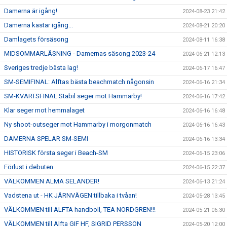
Damerna är igång!
2024-08-23 21:42
Damerna kastar igång...
2024-08-21 20:20
Damlagets försäsong
2024-08-11 16:38
MIDSOMMARLÄSNING - Damernas säsong 2023-24
2024-06-21 12:13
Sveriges tredje bästa lag!
2024-06-17 16:47
SM-SEMIFINAL: Alftas bästa beachmatch någonsin
2024-06-16 21:34
SM-KVARTSFINAL Stabil seger mot Hammarby!
2024-06-16 17:42
Klar seger mot hemmalaget
2024-06-16 16:48
Ny shoot-outseger mot Hammarby i morgonmatch
2024-06-16 16:43
DAMERNA SPELAR SM-SEMI
2024-06-16 13:34
HISTORISK första seger i Beach-SM
2024-06-15 23:06
Förlust i debuten
2024-06-15 22:37
VÄLKOMMEN ALMA SELANDER!
2024-06-13 21:24
Vadstena ut - HK JÄRNVÄGEN tillbaka i tvåan!
2024-05-28 13:45
VÄLKOMMEN till ALFTA handboll, TEA NORDGREN!!!
2024-05-21 06:30
VÄLKOMMEN till Alfta GIF HF, SIGRID PERSSON
2024-05-20 12:00