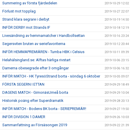
Summering av första fjärdedelen
2019-10-29 12:02
Förlust mot topplag
2019-10-27 22:07
Strand klara segrare i derbyt
2019-10-19 14:50
INFÖR DERBY mot Strands IF
2019-10-18 12:19
Livesändning av hemmamatcher i Handbollsettan
2019-10-16 23:24
Segersviten bruten av seriefavoriterna
2019-10-12 20:44
INFÖR HEMMAPREMIÄREN - Tumba HBK i Celsius
2019-10-11 09:39
Helahälsingland.se: Alftas härliga rivstart
2019-10-06 23:15
Damerna obesegrade efter 3 omgångar
2019-10-06 16:32
INFÖR MATCH - HK TyresöStrand borta - söndag 6 oktober
2019-10-05 09:07
FÖRSTA SEGERN I ETTAN
2019-09-29 18:49
DAGENS MATCH - GimonäsUmeå borta
2019-09-29 10:04
Historisk poäng efter Superdramatik
2019-09-28 20:13
INFÖR MATCH - Bodens BK borta - SERIEPREMIÄR!
2019-09-27 19:50
INFÖR DIVISION 1 DAMER
2019-09-26 10:03
Sammanfattning av Försäsongen 2019
2019-09-22 21:39