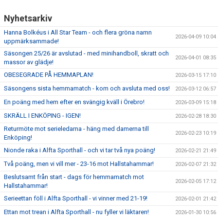
Nyhetsarkiv
Hanna Bolkéus i All Star Team - och flera gröna namn
2026-04-09 10:04
uppmärksammade!
Säsongen 25/26 är avslutad - med minihandboll, skratt och
2026-04-01 08:35
massor av glädje!
OBESEGRADE PÅ HEMMAPLAN!
2026-03-15 17:10
Säsongens sista hemmamatch - kom och avsluta med oss!
2026-03-12 06:57
En poäng med hem efter en svängig kväll i Örebro!
2026-03-09 15:18
SKRÄLL I ENKÖPING - IGEN!
2026-02-28 18:30
Returmöte mot serieledarna - häng med damerna till
2026-02-23 10:19
Enköping!
Nionde raka i Alfta Sporthall - och vi tar två nya poäng!
2026-02-21 21:49
Två poäng, men vi vill mer - 23-16 mot Hallstahammar!
2026-02-07 21:32
Beslutsamt från start - dags för hemmamatch mot
2026-02-05 17:12
Hallstahammar!
Serieettan föll i Alfta Sporthall - vi vinner med 21-19!
2026-02-01 21:42
Ettan mot trean i Alfta Sporthall - nu fyller vi läktaren!
2026-01-30 10:56