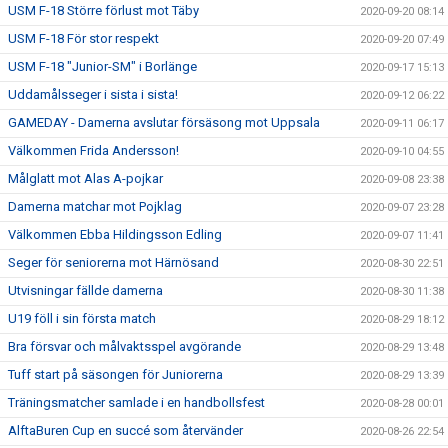
USM F-18 Större förlust mot Täby
2020-09-20 08:14
USM F-18 För stor respekt
2020-09-20 07:49
USM F-18 "Junior-SM" i Borlänge
2020-09-17 15:13
Uddamålsseger i sista i sista!
2020-09-12 06:22
GAMEDAY - Damerna avslutar försäsong mot Uppsala
2020-09-11 06:17
Välkommen Frida Andersson!
2020-09-10 04:55
Målglatt mot Alas A-pojkar
2020-09-08 23:38
Damerna matchar mot Pojklag
2020-09-07 23:28
Välkommen Ebba Hildingsson Edling
2020-09-07 11:41
Seger för seniorerna mot Härnösand
2020-08-30 22:51
Utvisningar fällde damerna
2020-08-30 11:38
U19 föll i sin första match
2020-08-29 18:12
Bra försvar och målvaktsspel avgörande
2020-08-29 13:48
Tuff start på säsongen för Juniorerna
2020-08-29 13:39
Träningsmatcher samlade i en handbollsfest
2020-08-28 00:01
AlftaBuren Cup en succé som återvänder
2020-08-26 22:54