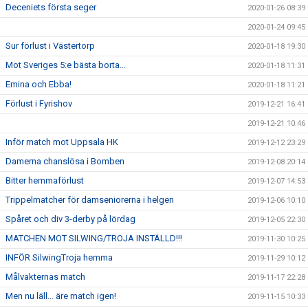
Deceniets första seger
2020-01-26 08:39
2020-01-24 09:45
Sur förlust i Västertorp
2020-01-18 19:30
Mot Sveriges 5:e bästa borta...
2020-01-18 11:31
Emina och Ebba!
2020-01-18 11:21
Förlust i Fyrishov
2019-12-21 16:41
2019-12-21 10:46
Inför match mot Uppsala HK
2019-12-12 23:29
Damerna chanslösa i Bomben
2019-12-08 20:14
Bitter hemmaförlust
2019-12-07 14:53
Trippelmatcher för damseniorerna i helgen
2019-12-06 10:10
Spåret och div 3-derby på lördag
2019-12-05 22:30
MATCHEN MOT SILWING/TROJA INSTÄLLD!!!
2019-11-30 10:25
INFÖR SilwingTroja hemma
2019-11-29 10:12
Målvakternas match
2019-11-17 22:28
Men nu läll... äre match igen!
2019-11-15 10:33