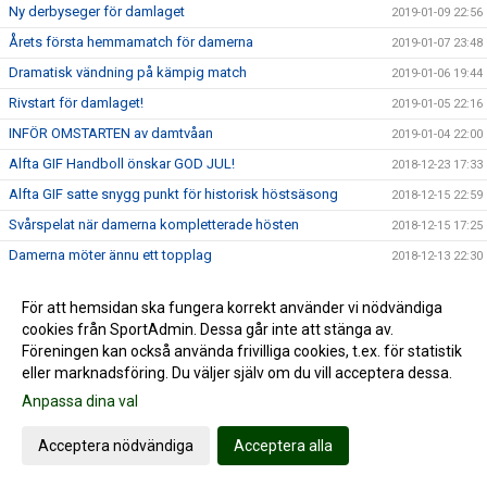
Ny derbyseger för damlaget
2019-01-09 22:56
Årets första hemmamatch för damerna
2019-01-07 23:48
Dramatisk vändning på kämpig match
2019-01-06 19:44
Rivstart för damlaget!
2019-01-05 22:16
INFÖR OMSTARTEN av damtvåan
2019-01-04 22:00
Alfta GIF Handboll önskar GOD JUL!
2018-12-23 17:33
Alfta GIF satte snygg punkt för historisk höstsäsong
2018-12-15 22:59
Svårspelat när damerna kompletterade hösten
2018-12-15 17:25
Damerna möter ännu ett topplag
2018-12-13 22:30
14-målsseger i Maserhallen
2018-12-08 21:52
För att hemsidan ska fungera korrekt använder vi nödvändiga
"Högriskmatch" i Maser...
2018-12-08 06:47
cookies från SportAdmin. Dessa går inte att stänga av.
Händelserikt toppmöte mot Rosersberg
2018-12-02 17:04
Föreningen kan också använda frivilliga cookies, t.ex. för statistik
eller marknadsföring. Du väljer själv om du vill acceptera dessa.
INFÖR Rosersberg hemma med Moa
2018-11-29 23:07
Anpassa dina val
Handbollshöjdare i Decemberdrag
2018-11-26 23:19
Stabil hemmaseger = 7:e raka
2018-11-24 17:49
Acceptera nödvändiga
Acceptera alla
Seriens enda farmarlag på besök
2018-11-22 16:34