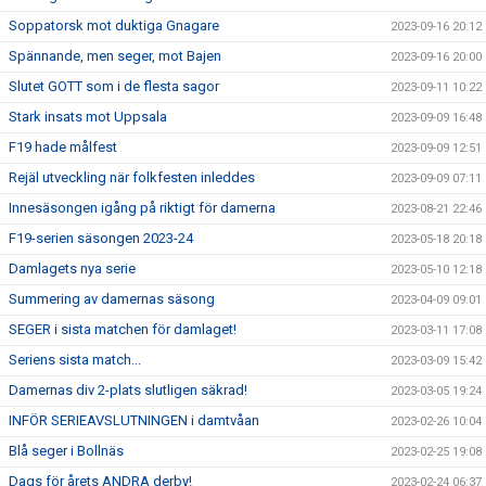
Soppatorsk mot duktiga Gnagare
2023-09-16 20:12
Spännande, men seger, mot Bajen
2023-09-16 20:00
Slutet GOTT som i de flesta sagor
2023-09-11 10:22
Stark insats mot Uppsala
2023-09-09 16:48
F19 hade målfest
2023-09-09 12:51
Rejäl utveckling när folkfesten inleddes
2023-09-09 07:11
Innesäsongen igång på riktigt för damerna
2023-08-21 22:46
F19-serien säsongen 2023-24
2023-05-18 20:18
Damlagets nya serie
2023-05-10 12:18
Summering av damernas säsong
2023-04-09 09:01
SEGER i sista matchen för damlaget!
2023-03-11 17:08
Seriens sista match...
2023-03-09 15:42
Damernas div 2-plats slutligen säkrad!
2023-03-05 19:24
INFÖR SERIEAVSLUTNINGEN i damtvåan
2023-02-26 10:04
Blå seger i Bollnäs
2023-02-25 19:08
Dags för årets ANDRA derby!
2023-02-24 06:37