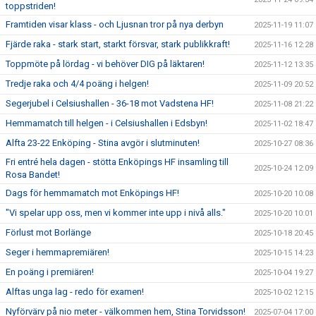
toppstriden!
Framtiden visar klass - och Ljusnan tror på nya derbyn
2025-11-19 11:07
Fjärde raka - stark start, starkt försvar, stark publikkraft!
2025-11-16 12:28
Toppmöte på lördag - vi behöver DIG på läktaren!
2025-11-12 13:35
Tredje raka och 4/4 poäng i helgen!
2025-11-09 20:52
Segerjubel i Celsiushallen - 36-18 mot Vadstena HF!
2025-11-08 21:22
Hemmamatch till helgen - i Celsiushallen i Edsbyn!
2025-11-02 18:47
Alfta 23-22 Enköping - Stina avgör i slutminuten!
2025-10-27 08:36
Fri entré hela dagen - stötta Enköpings HF insamling till
2025-10-24 12:09
Rosa Bandet!
Dags för hemmamatch mot Enköpings HF!
2025-10-20 10:08
"Vi spelar upp oss, men vi kommer inte upp i nivå alls."
2025-10-20 10:01
Förlust mot Borlänge
2025-10-18 20:45
Seger i hemmapremiären!
2025-10-15 14:23
En poäng i premiären!
2025-10-04 19:27
Alftas unga lag - redo för examen!
2025-10-02 12:15
Nyförvärv på nio meter - välkommen hem, Stina Torvidsson!
2025-07-04 17:00