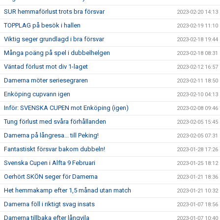
SUR hemmaförlust trots bra försvar
2023-02-20 14:13
TOPPLAG på besök i hallen
2023-02-19 11:10
Viktig seger grundlagd i bra försvar
2023-02-18 19:44
Många poäng på spel i dubbelhelgen
2023-02-18 08:31
Väntad förlust mot div 1-laget
2023-02-12 16:57
Damerna möter seriesegraren
2023-02-11 18:50
Enköping cupvann igen
2023-02-10 04:13
Inför: SVENSKA CUPEN mot Enköping (igen)
2023-02-08 09:46
Tung förlust med svåra förhållanden
2023-02-05 15:45
Damerna på långresa... till Peking!
2023-02-05 07:31
Fantastiskt försvar bakom dubbeln!
2023-01-28 17:26
Svenska Cupen i Alfta 9 Februari
2023-01-25 18:12
Oerhört SKÖN seger för Damerna
2023-01-21 18:36
Het hemmakamp efter 1,5 månad utan match
2023-01-21 10:32
Damerna föll i riktigt svag insats
2023-01-07 18:56
Damerna tillbaka efter långvila
2023-01-07 10:40