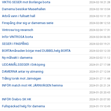
VIKTIG SEGER mot Borlänge borta
2024-02-18 21:28
Damerna besöker Maserhallen
2024-02-18 13:04
Arbrå vann i fullsatt hall
2024-02-10 11:20
Finspång drar sig ur damernas serie
2024-02-08 12:53
Vintrosa tog revansch
2024-02-04 17:31
Inför VINTROSA borta
2024-02-04 06:00
SEGER I FINSPÅNG
2024-02-03 19:21
BORTAmånaden börjar med DUBBELhelg BORTA
2024-02-03 12:33
Ny målvakt i damerna
2024-02-02 11:12
UDDAMÅLSSEGER i Enköping
2024-01-27 17:08
DAMERNA antar ny utmaning
2024-01-27 12:04
Tråkig torsk mot Järnvägen
2024-01-27 11:48
INFÖR match mot HK JÄRNVÄGEN hemma
2024-01-20 21:24
2024-01-20 20:43
INFÖR Örebro SK HK
2024-01-20 07:00
Fullspäckad helg för damerna
2024-01-19 10:49