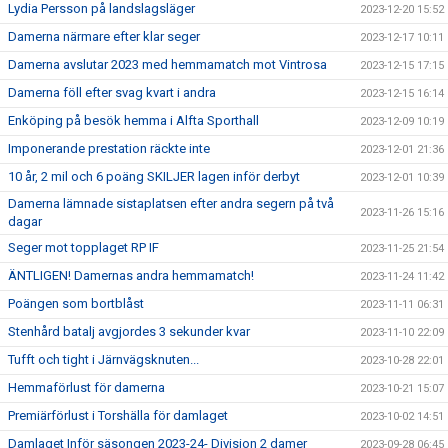
Lydia Persson på landslagsläger
2023-12-20 15:52
Damerna närmare efter klar seger
2023-12-17 10:11
Damerna avslutar 2023 med hemmamatch mot Vintrosa
2023-12-15 17:15
Damerna föll efter svag kvart i andra
2023-12-15 16:14
Enköping på besök hemma i Alfta Sporthall
2023-12-09 10:19
Imponerande prestation räckte inte
2023-12-01 21:36
10 år, 2 mil och 6 poäng SKILJER lagen inför derbyt
2023-12-01 10:39
Damerna lämnade sistaplatsen efter andra segern på två
2023-11-26 15:16
dagar
Seger mot topplaget RP IF
2023-11-25 21:54
ÄNTLIGEN! Damernas andra hemmamatch!
2023-11-24 11:42
Poängen som bortblåst
2023-11-11 06:31
Stenhård batalj avgjordes 3 sekunder kvar
2023-11-10 22:09
Tufft och tight i Järnvägsknuten...
2023-10-28 22:01
Hemmaförlust för damerna
2023-10-21 15:07
Premiärförlust i Torshälla för damlaget
2023-10-02 14:51
Damlaget Inför säsongen 2023-24- Division 2 damer
2023-09-28 06:45