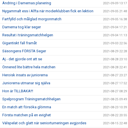
Ändring i Damernas planering
2021-09-09 13:17
Nygammalt ess i Alfta när moderklubben fick en lektion
2021-09-05 21:48
Fartfylld och målglad morgonmatch
2021-09-05 16:38
Damerna tog klar seger
2021-09-04 17:21
Resultat i träningsmatchhelgen
2021-09-04 11:13
Gigantiskt fall framåt
2021-09-03 22:56
Säsongens FÖRSTA Seger
2021-08-29 22:28
Aj - det gjorde ont att se
2021-08-28 23:10
Önnered lite bättre hela matchen
2021-08-28 22:41
Heroisk insats av juniorerna
2021-08-27 23:27
Juniorerna utmanar sig själva
2021-08-27 17:52
Hon är TILLBAKA!!!
2021-08-27 08:29
Spelprogram Träningsmatchhelgen
2021-08-25 09:49
En match att försöka glömma
2021-08-23 10:39
Första matchen på en evighet
2021-08-22 20:55
Välspelat och glatt när seniorturneringen avgjordes
2021-08-15 22:48