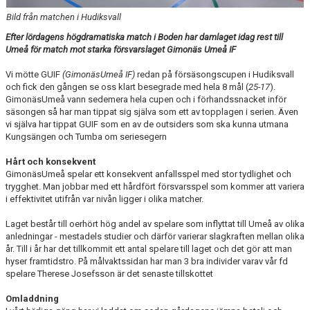
Bild från matchen i Hudiksvall
TABELL
Efter lördagens högdramatiska match i Boden har damlaget idag rest till
Umeå för match mot starka försvarslaget Gimonäs Umeå IF
Vi mötte GUIF
(GimonäsUmeå IF)
redan på försäsongscupen i Hudiksvall
och fick den gången se oss klart besegrade med hela 8 mål (
25-17
).
GimonäsUmeå vann sedemera hela cupen och i förhandssnacket inför
säsongen så har man tippat sig själva som ett av topplagen i serien. Även
vi själva har tippat GUIF som en av de outsiders som ska kunna utmana
Kungsängen och Tumba om seriesegern
Hårt och konsekvent
GimonäsUmeå spelar ett konsekvent anfallsspel med stor tydlighet och
trygghet. Man jobbar med ett hårdfört försvarsspel som kommer att variera
i effektivitet utifrån var nivån ligger i olika matcher.
Laget består till oerhört hög andel av spelare som inflyttat till Umeå av olika
anledningar - mestadels studier och därför varierar slagkraften mellan olika
år. Till i år har det tillkommit ett antal spelare till laget och det gör att man
hyser framtidstro. På målvaktssidan har man 3 bra individer varav vår fd
spelare Therese Josefsson är det senaste tillskottet
Omladdning