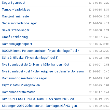
Seger i genrepet
2019-09-15 17:20
Tumba visade klass
2019-09-15 15:34
Oavgjort i målfesten
2019-09-08 17:32
Seger mot ledande laget
2019-09-08 14:17
Säker Strand-seger
2019-09-08 11:24
Umeå-Utskåpning
2019-09-07 14:45
Damerna jagar spelet
2019-09-06 08:08
BOOM! Emma Persson ansluter - "Nya i damlaget" del 4
2019-09-03 07:30
Stina är tillbaka! ("Nya i damlaget" del 3)
2019-09-02 11:05
Nya i damlaget del 2 - Hanna håller handen högt
2019-09-01 10:58
Nya i damlaget - del 1 - den evigt leende Jennifer Jonsson
2019-08-31 10:40
Damerna tog meriterande seger
2019-08-25 16:03
Grym insats i Vikingahallen
2019-08-25 13:01
Damernas första match
2019-08-17 11:41
DIVISION 1-KOLLEN 3.0 - DamETTAN Norra 2019-20
2019-05-19 13:29
Säsongen 2019-20 har startat - Damlaget IGÅNG igen!
2019-05-02 23:50