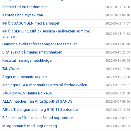
Premiärförlust för damerna
2022-10-01 14:50
Kapten Engh styr skutan
2022-10-01 09:10
INFÖR SÄSONGEN med Damlaget
2022-09-29 11:07
INFÖR SERIEPREMIÄR - Jessica - målvakten som tog
2022-09-28 11:42
chansen!
Damerna avslutar försäsongen i Maserhallen
2022-09-17 07:10
BRA avslut på träningsmatchhelgen
2022-09-16 23:09
Resultat Träningsmatchhelgen
2022-09-11 09:08
TäbyTorsk
2022-09-10 19:46
Seger mot senaste segern
2022-09-10 12:58
TräningsSEGER mot starka Ceres på fredagkvällen
2022-09-09 23:37
VÄLKOMMEN Hanna Bolkeus!
2022-09-07 21:38
ALLA matcher från Alfta Sporthall SÄNDS
2022-09-07 08:16
Alftas Träningsmatchhelg 9-10-11 September
2022-08-29 16:28
Från minus 20 till minus 8 med soppatorsk
2022-08-28 09:07
Morgonmatch med ungt damlag
2022-08-28 08:53