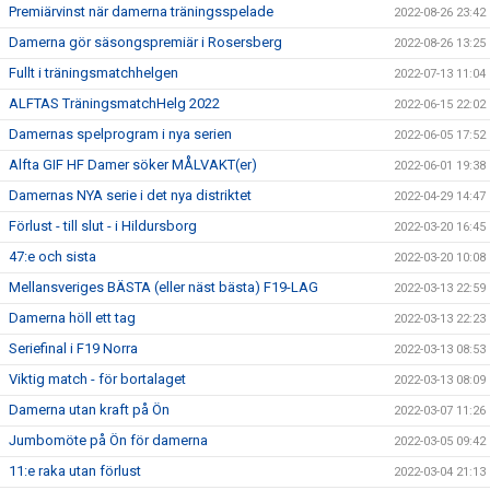
Premiärvinst när damerna träningsspelade
2022-08-26 23:42
Damerna gör säsongspremiär i Rosersberg
2022-08-26 13:25
Fullt i träningsmatchhelgen
2022-07-13 11:04
ALFTAS TräningsmatchHelg 2022
2022-06-15 22:02
Damernas spelprogram i nya serien
2022-06-05 17:52
Alfta GIF HF Damer söker MÅLVAKT(er)
2022-06-01 19:38
Damernas NYA serie i det nya distriktet
2022-04-29 14:47
Förlust - till slut - i Hildursborg
2022-03-20 16:45
47:e och sista
2022-03-20 10:08
Mellansveriges BÄSTA (eller näst bästa) F19-LAG
2022-03-13 22:59
Damerna höll ett tag
2022-03-13 22:23
Seriefinal i F19 Norra
2022-03-13 08:53
Viktig match - för bortalaget
2022-03-13 08:09
Damerna utan kraft på Ön
2022-03-07 11:26
Jumbomöte på Ön för damerna
2022-03-05 09:42
11:e raka utan förlust
2022-03-04 21:13