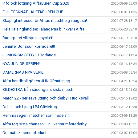
Info och lottning AlftaBuren Cup 2020
2020-08-09 23:03
FULLTECKNAT i ALFTABUREN CUP
2020-08-07 11:35
Skapligt intresse för Alftas matchhelg i augusti!
2020-07-28 13:17
HelaHälsingland.se: Talangerna blir kvar i Alfta
2020-06-28 22:10
Radarparet vill spela mycket!
2020-06-19 07:10
Jennifer Jonsson kör vidare!!!
2020-06-17 23:09
JUNIOR-SM STEG 1 i Borlänge
2020-06-17 11:14
NYA JUNIOR-SERIEN!
2020-05-16 18:34
DAMERNAS NYA SERIE
2020-05-08 08:34
Alfta handboll gör en JUNIORsatsning
2020-04-21 10:54
BILDEXTRA från säsongens sista match
2020-03-15 21:03
Match 22 - serieavslutning och derby i Hudiksvall
2020-03-15 12:02
Dehlin och Ljung i P4 Gävleborg
2020-03-12 15:38
Hemmaseger i matchen som hade allt
2020-03-09 18:20
Alfta tog sista chansen – nu väntar måstederby
2020-03-09 13:51
Dramatisk hemmaförlust
2020-03-07 17:04