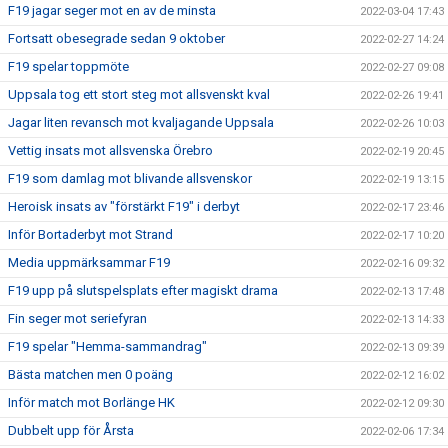
F19 jagar seger mot en av de minsta
2022-03-04 17:43
Fortsatt obesegrade sedan 9 oktober
2022-02-27 14:24
F19 spelar toppmöte
2022-02-27 09:08
Uppsala tog ett stort steg mot allsvenskt kval
2022-02-26 19:41
Jagar liten revansch mot kvaljagande Uppsala
2022-02-26 10:03
Vettig insats mot allsvenska Örebro
2022-02-19 20:45
F19 som damlag mot blivande allsvenskor
2022-02-19 13:15
Heroisk insats av "förstärkt F19" i derbyt
2022-02-17 23:46
Inför Bortaderbyt mot Strand
2022-02-17 10:20
Media uppmärksammar F19
2022-02-16 09:32
F19 upp på slutspelsplats efter magiskt drama
2022-02-13 17:48
Fin seger mot seriefyran
2022-02-13 14:33
F19 spelar "Hemma-sammandrag"
2022-02-13 09:39
Bästa matchen men 0 poäng
2022-02-12 16:02
Inför match mot Borlänge HK
2022-02-12 09:30
Dubbelt upp för Årsta
2022-02-06 17:34