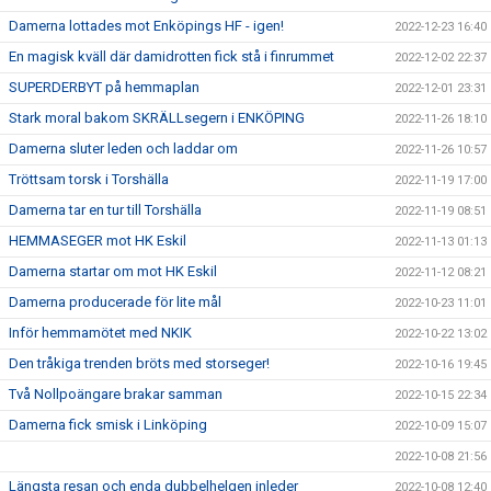
Damerna lottades mot Enköpings HF - igen!
2022-12-23 16:40
En magisk kväll där damidrotten fick stå i finrummet
2022-12-02 22:37
SUPERDERBYT på hemmaplan
2022-12-01 23:31
Stark moral bakom SKRÄLLsegern i ENKÖPING
2022-11-26 18:10
Damerna sluter leden och laddar om
2022-11-26 10:57
Tröttsam torsk i Torshälla
2022-11-19 17:00
Damerna tar en tur till Torshälla
2022-11-19 08:51
HEMMASEGER mot HK Eskil
2022-11-13 01:13
Damerna startar om mot HK Eskil
2022-11-12 08:21
Damerna producerade för lite mål
2022-10-23 11:01
Inför hemmamötet med NKIK
2022-10-22 13:02
Den tråkiga trenden bröts med storseger!
2022-10-16 19:45
Två Nollpoängare brakar samman
2022-10-15 22:34
Damerna fick smisk i Linköping
2022-10-09 15:07
2022-10-08 21:56
Längsta resan och enda dubbelhelgen inleder
2022-10-08 12:40