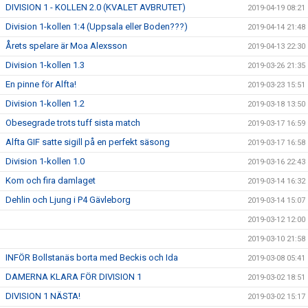
DIVISION 1 - KOLLEN 2.0 (KVALET AVBRUTET)
2019-04-19 08:21
Division 1-kollen 1:4 (Uppsala eller Boden???)
2019-04-14 21:48
Årets spelare är Moa Alexsson
2019-04-13 22:30
Division 1-kollen 1.3
2019-03-26 21:35
En pinne för Alfta!
2019-03-23 15:51
Division 1-kollen 1.2
2019-03-18 13:50
Obesegrade trots tuff sista match
2019-03-17 16:59
Alfta GIF satte sigill på en perfekt säsong
2019-03-17 16:58
Division 1-kollen 1.0
2019-03-16 22:43
Kom och fira damlaget
2019-03-14 16:32
Dehlin och Ljung i P4 Gävleborg
2019-03-14 15:07
2019-03-12 12:00
2019-03-10 21:58
INFÖR Bollstanäs borta med Beckis och Ida
2019-03-08 05:41
DAMERNA KLARA FÖR DIVISION 1
2019-03-02 18:51
DIVISION 1 NÄSTA!
2019-03-02 15:17