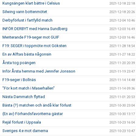
Kungsängen klart bättre i Celsius
2021-12-18 22:18
Silwing vann bottenmötet
2021-12-18 20:26
Derbyförlust i fartfylld match
2021-12-04 10:46
INFÖR DERBYT med Hanna Sundberg
2021-12-03 16:49
Meriterande F19-seger mot GUIF
2021-12-03 16:46
F19: SEGER i toppmöte mot Göksten
2021-11-28 18:54
En av Alftas bästa någonsin
2021-11-27 18:22
Årsta tog poängen
2021-11-20 20:39
Inför Årsta hemma med Jennifer Jonsson
2021-11-19 23:47
F19-seger i Bollnäs
2021-11-14 14:48
"För kort match i Maserhallen"
2021-11-14 09:36
Nästa Dammatch flyttad
2021-11-01 20:53
Bästa (?) matchen och ändå klar förlust
2021-10-30 23:04
(En av) Förhandsfavoriterna gästar
2021-10-30 13:17
Rejäl förlust i Uppsala
2021-10-23 16:04
Sveriges 4:e mot damerna
2021-10-23 10:47