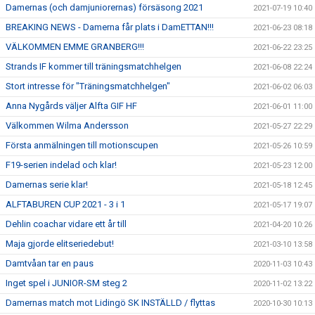
Damernas (och damjuniorernas) försäsong 2021
2021-07-19 10:40
BREAKING NEWS - Damerna får plats i DamETTAN!!!
2021-06-23 08:18
VÄLKOMMEN EMME GRANBERG!!!
2021-06-22 23:25
Strands IF kommer till träningsmatchhelgen
2021-06-08 22:24
Stort intresse för "Träningsmatchhelgen"
2021-06-02 06:03
Anna Nygårds väljer Alfta GIF HF
2021-06-01 11:00
Välkommen Wilma Andersson
2021-05-27 22:29
Första anmälningen till motionscupen
2021-05-26 10:59
F19-serien indelad och klar!
2021-05-23 12:00
Damernas serie klar!
2021-05-18 12:45
ALFTABUREN CUP 2021 - 3 i 1
2021-05-17 19:07
Dehlin coachar vidare ett år till
2021-04-20 10:26
Maja gjorde elitseriedebut!
2021-03-10 13:58
Damtvåan tar en paus
2020-11-03 10:43
Inget spel i JUNIOR-SM steg 2
2020-11-02 13:22
Damernas match mot Lidingö SK INSTÄLLD / flyttas
2020-10-30 10:13