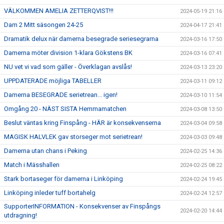
VÄLKOMMEN AMELIA ZETTERQVIST!!!
2024-05-19 21:16
Dam 2 Mitt säsongen 24-25
2024-04-17 21:41
Dramatik delux när damerna besegrade seriesegrarna
2024-03-16 17:50
Damerna möter division 1-klara Gökstens BK
2024-03-16 07:41
NU vet vi vad som gäller - Överklagan avslås!
2024-03-13 23:20
UPPDATERADE möjliga TABELLER
2024-03-11 09:12
Damerna BESEGRADE serietrean... igen!
2024-03-10 11:54
Omgång 20 - NÄST SISTA Hemmamatchen
2024-03-08 13:50
Beslut väntas kring Finspång - HÄR är konsekvenserna
2024-03-04 09:58
MAGISK HALVLEK gav storseger mot serietrean!
2024-03-03 09:48
Damerna utan chans i Peking
2024-02-25 14:36
Match i Mässhallen
2024-02-25 08:22
Stark bortaseger för damerna i Linköping
2024-02-24 19:45
Linköping inleder tuff bortahelg
2024-02-24 12:57
SupporterINFORMATION - Konsekvenser av Finspångs
2024-02-20 14:44
utdragning!