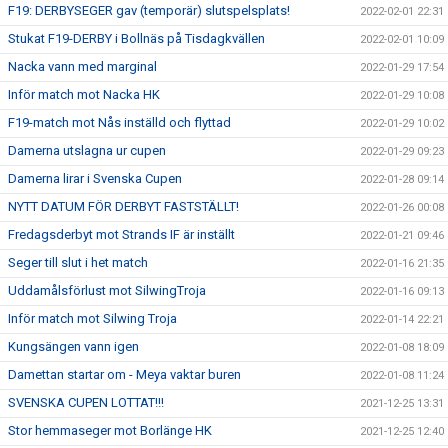
F19: DERBYSEGER gav (temporär) slutspelsplats!
2022-02-01 22:31
Stukat F19-DERBY i Bollnäs på Tisdagkvällen
2022-02-01 10:09
Nacka vann med marginal
2022-01-29 17:54
Inför match mot Nacka HK
2022-01-29 10:08
F19-match mot Nås inställd och flyttad
2022-01-29 10:02
Damerna utslagna ur cupen
2022-01-29 09:23
Damerna lirar i Svenska Cupen
2022-01-28 09:14
NYTT DATUM FÖR DERBYT FASTSTÄLLT!
2022-01-26 00:08
Fredagsderbyt mot Strands IF är inställt
2022-01-21 09:46
Seger till slut i het match
2022-01-16 21:35
Uddamålsförlust mot SilwingTroja
2022-01-16 09:13
Inför match mot Silwing Troja
2022-01-14 22:21
Kungsängen vann igen
2022-01-08 18:09
Damettan startar om - Meya vaktar buren
2022-01-08 11:24
SVENSKA CUPEN LOTTAT!!!
2021-12-25 13:31
Stor hemmaseger mot Borlänge HK
2021-12-25 12:40