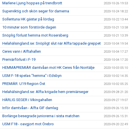
Marlene Ljung hoppas på trendbrott
2020-10-26 19:53
Superviktig och skön seger för damerna
2020-10-24 18:22
Sollentuna HK gästar på lördag
2020-10-22 13:44
10 minuter som förstörde dagen
2020-10-21 13:58
Snöplig förlust hemma mot Rosersberg
2020-10-21 13:39
Helahälsingland.se: Snöpligt slut när Alfta tappade greppet
2020-10-04 19:54
Ceres vann i Alftahallen
2020-10-04 17:27
Premiärförlust i F-19
2020-10-04 17:20
HEMMAPREMIÄR damtvåan mot HK Ceres från Norrtälje
2020-10-03 05:10
USM F-18 spelas "hemma" i Edsbyn
2020-10-02 14:35
PREMIÄR: U19 Region Öst
2020-10-02 05:25
Helahälsingland.se: Alfta krigade hem premiärseger
2020-09-28 21:20
HÄRLIG SEGER i Vikingahallen
2020-09-27 19:07
Inför damtvåan - Alfta GIF damlag
2020-09-26 15:33
Borlänge besegrade juniorerna i sista matchen
2020-09-26 15:31
USM F18 - oavgjort mot Örebro
2020-09-20 22:49