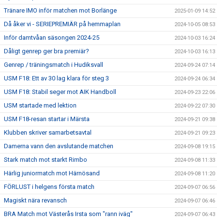
Tränare IMO inför matchen mot Borlänge
2025-01-09 14:52
Då åker vi - SERIEPREMIÄR på hemmaplan
2024-10-05 08:53
Inför damtvåan säsongen 2024-25
2024-10-03 16:24
Dåligt genrep ger bra premiär?
2024-10-03 16:13
Genrep / träningsmatch i Hudiksvall
2024-09-24 07:14
USM F18: Ett av 30 lag klara för steg 3
2024-09-24 06:34
USM F18: Stabil seger mot AIK Handboll
2024-09-23 22:06
USM startade med lektion
2024-09-22 07:30
USM F18-resan startar i Märsta
2024-09-21 09:38
Klubben skriver samarbetsavtal
2024-09-21 09:23
Damerna vann den avslutande matchen
2024-09-08 19:15
Stark match mot starkt Rimbo
2024-09-08 11:33
Härlig juniormatch mot Härnösand
2024-09-08 11:20
FÖRLUST i helgens första match
2024-09-07 06:56
Magiskt nära revansch
2024-09-07 06:46
BRA Match mot Västerås Irsta som "rann iväg"
2024-09-07 06:43