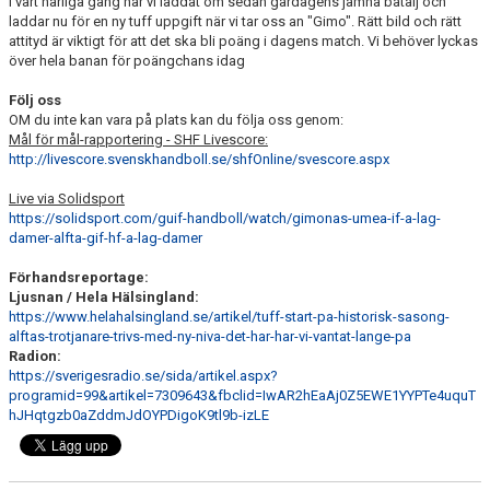
I vårt härliga gäng har vi laddat om sedan gårdagens jämna batalj och
laddar nu för en ny tuff uppgift när vi tar oss an "Gimo". Rätt bild och rätt
attityd är viktigt för att det ska bli poäng i dagens match. Vi behöver lyckas
över hela banan för poängchans idag
Följ oss
OM du inte kan vara på plats kan du följa oss genom:
Mål för mål-rapportering - SHF Livescore:
http://livescore.svenskhandboll.se/shfOnline/svescore.aspx
Live via Solidsport
https://solidsport.com/guif-handboll/watch/gimonas-umea-if-a-lag-
damer-alfta-gif-hf-a-lag-damer
Förhandsreportage:
Ljusnan / Hela Hälsingland:
https://www.helahalsingland.se/artikel/tuff-start-pa-historisk-sasong-
alftas-trotjanare-trivs-med-ny-niva-det-har-har-vi-vantat-lange-pa
Radion:
https://sverigesradio.se/sida/artikel.aspx?
programid=99&artikel=7309643&fbclid=IwAR2hEaAj0Z5EWE1YYPTe4uquT
hJHqtgzb0aZddmJdOYPDigoK9tl9b-izLE