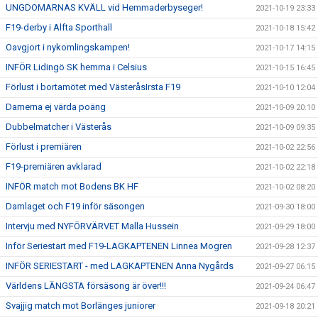
UNGDOMARNAS KVÄLL vid Hemmaderbyseger!
2021-10-19 23:33
F19-derby i Alfta Sporthall
2021-10-18 15:42
Oavgjort i nykomlingskampen!
2021-10-17 14:15
INFÖR Lidingö SK hemma i Celsius
2021-10-15 16:45
Förlust i bortamötet med VästeråsIrsta F19
2021-10-10 12:04
Damerna ej värda poäng
2021-10-09 20:10
Dubbelmatcher i Västerås
2021-10-09 09:35
Förlust i premiären
2021-10-02 22:56
F19-premiären avklarad
2021-10-02 22:18
INFÖR match mot Bodens BK HF
2021-10-02 08:20
Damlaget och F19 inför säsongen
2021-09-30 18:00
Intervju med NYFÖRVÄRVET Malla Hussein
2021-09-29 18:00
Inför Seriestart med F19-LAGKAPTENEN Linnea Mogren
2021-09-28 12:37
INFÖR SERIESTART - med LAGKAPTENEN Anna Nygårds
2021-09-27 06:15
Världens LÄNGSTA försäsong är över!!!
2021-09-24 06:47
Svajjig match mot Borlänges juniorer
2021-09-18 20:21