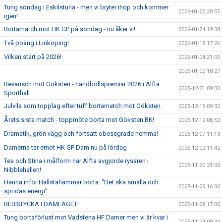
Tung söndag i Eskilstuna - men vi bryter ihop och kommer
2026-01-25 20:55
igen!
Bortamatch mot HK GP på söndag - nu åker vi!
2026-01-24 19:38
Två poäng i Linköping!
2026-01-18 17:26
Vilken start på 2026!
2026-01-04 21:00
2026-01-02 18:27
Revansch mot Göksten - handbollspremiär 2026 i Alfta
2025-12-31 09:30
Sporthall
Julvila som topplag efter tuff bortamatch mot Göksten.
2025-12-15 09:32
Årets sista match - toppmöte borta mot Göksten BK!
2025-12-12 08:52
Dramatik, grön vägg och fortsatt obesegrade hemma!
2025-12-07 11:13
Damerna tar emot HK GP Dam nu på lördag
2025-12-02 11:42
Tea och Stina i målform när Alfta avgjorde rysaren i
2025-11-30 21:00
Nibblehallen!
Hanna inför Hallstahammar borta: "Det ska smälla och
2025-11-29 16:00
spridas energi"
BEBISLYCKA I DAMLAGET!
2025-11-28 17:00
Tung bortaförlust mot Vadstena HF Damer men vi är kvar i
2025-11-24 09:34