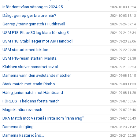
Inför damtvåan säsongen 2024-25
2024-10-03 16:24
Dåligt genrep ger bra premiär?
2024-10-03 16:13
Genrep / träningsmatch i Hudiksvall
2024-09-24 07:14
USM F18: Ett av 30 lag klara för steg 3
2024-09-24 06:34
USM F18: Stabil seger mot AIK Handboll
2024-09-23 22:06
USM startade med lektion
2024-09-22 07:30
USM F18-resan startar i Märsta
2024-09-21 09:38
Klubben skriver samarbetsavtal
2024-09-21 09:23
Damerna vann den avslutande matchen
2024-09-08 19:15
Stark match mot starkt Rimbo
2024-09-08 11:33
Härlig juniormatch mot Härnösand
2024-09-08 11:20
FÖRLUST i helgens första match
2024-09-07 06:56
Magiskt nära revansch
2024-09-07 06:46
BRA Match mot Västerås Irsta som "rann iväg"
2024-09-07 06:43
Damerna är igång!
2024-08-23 21:42
Damerna kastar igång...
2024-08-21 20:20