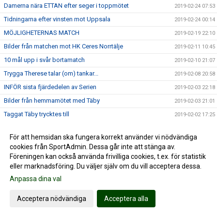
Damerna nära ETTAN efter seger i toppmötet
2019-02-24 07:53
Tidningarna efter vinsten mot Uppsala
2019-02-24 00:14
MÖJLIGHETERNAS MATCH
2019-02-19 22:10
Bilder från matchen mot HK Ceres Norrtälje
2019-02-11 10:45
10 mål upp i svår bortamatch
2019-02-10 21:07
Trygga Therese talar (om) tankar...
2019-02-08 20:58
INFÖR sista fjärdedelen av Serien
2019-02-03 22:18
Bilder från hemmamötet med Täby
2019-02-03 21:01
Taggat Täby trycktes till
2019-02-02 17:25
Sanna snackar formtopp, truppbredd, publiktryck och Täby
2019-01-31 16:45
För att hemsidan ska fungera korrekt använder vi nödvändiga
Seger nr 13 av 14 möjliga
2019-01-27 22:28
cookies från SportAdmin. Dessa går inte att stänga av.
B-laget till Nordens största nästa på tur...
2019-01-24 22:30
Föreningen kan också använda frivilliga cookies, t.ex. för statistik
eller marknadsföring. Du väljer själv om du vill acceptera dessa.
Stabil bortaseger mot Rosersberg
2019-01-19 23:40
Anpassa dina val
Damerna reser till Rosersberg
2019-01-18 20:34
Ny derbyseger för damlaget
2019-01-09 22:56
Acceptera nödvändiga
Acceptera alla
Årets första hemmamatch för damerna
2019-01-07 23:48