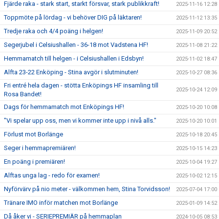
Fjärde raka - stark start, starkt försvar, stark publikkraft!
2025-11-16 12:28
Toppmöte på lördag - vi behöver DIG på läktaren!
2025-11-12 13:35
Tredje raka och 4/4 poäng i helgen!
2025-11-09 20:52
Segerjubel i Celsiushallen - 36-18 mot Vadstena HF!
2025-11-08 21:22
Hemmamatch till helgen - i Celsiushallen i Edsbyn!
2025-11-02 18:47
Alfta 23-22 Enköping - Stina avgör i slutminuten!
2025-10-27 08:36
Fri entré hela dagen - stötta Enköpings HF insamling till
2025-10-24 12:09
Rosa Bandet!
Dags för hemmamatch mot Enköpings HF!
2025-10-20 10:08
"Vi spelar upp oss, men vi kommer inte upp i nivå alls."
2025-10-20 10:01
Förlust mot Borlänge
2025-10-18 20:45
Seger i hemmapremiären!
2025-10-15 14:23
En poäng i premiären!
2025-10-04 19:27
Alftas unga lag - redo för examen!
2025-10-02 12:15
Nyförvärv på nio meter - välkommen hem, Stina Torvidsson!
2025-07-04 17:00
Tränare IMO inför matchen mot Borlänge
2025-01-09 14:52
Då åker vi - SERIEPREMIÄR på hemmaplan
2024-10-05 08:53