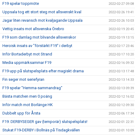
F19 spelar toppmöte
2022-02-27 09:08
Uppsala tog ett stort steg mot allsvenskt kval
2022-02-26 19:41
Jagar liten revansch mot kvaljagande Uppsala
2022-02-26 10:03
Vettig insats mot allsvenska Örebro
2022-02-19 20:45
F19 som damlag mot blivande allsvenskor
2022-02-19 13:15
Heroisk insats av "förstärkt F19" i derbyt
2022-02-17 23:46
Inför Bortaderbyt mot Strand
2022-02-17 10:20
Media uppmärksammar F19
2022-02-16 09:32
F19 upp på slutspelsplats efter magiskt drama
2022-02-13 17:48
Fin seger mot seriefyran
2022-02-13 14:33
F19 spelar "Hemma-sammandrag"
2022-02-13 09:39
Bästa matchen men 0 poäng
2022-02-12 16:02
Inför match mot Borlänge HK
2022-02-12 09:30
Dubbelt upp för Årsta
2022-02-06 17:34
F19: DERBYSEGER gav (temporär) slutspelsplats!
2022-02-01 22:31
Stukat F19-DERBY i Bollnäs på Tisdagkvällen
2022-02-01 10:09