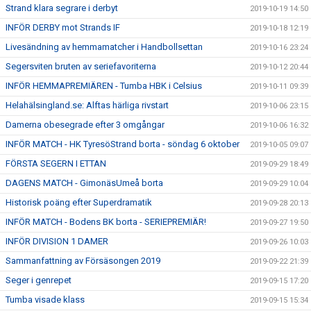
Strand klara segrare i derbyt
2019-10-19 14:50
INFÖR DERBY mot Strands IF
2019-10-18 12:19
Livesändning av hemmamatcher i Handbollsettan
2019-10-16 23:24
Segersviten bruten av seriefavoriterna
2019-10-12 20:44
INFÖR HEMMAPREMIÄREN - Tumba HBK i Celsius
2019-10-11 09:39
Helahälsingland.se: Alftas härliga rivstart
2019-10-06 23:15
Damerna obesegrade efter 3 omgångar
2019-10-06 16:32
INFÖR MATCH - HK TyresöStrand borta - söndag 6 oktober
2019-10-05 09:07
FÖRSTA SEGERN I ETTAN
2019-09-29 18:49
DAGENS MATCH - GimonäsUmeå borta
2019-09-29 10:04
Historisk poäng efter Superdramatik
2019-09-28 20:13
INFÖR MATCH - Bodens BK borta - SERIEPREMIÄR!
2019-09-27 19:50
INFÖR DIVISION 1 DAMER
2019-09-26 10:03
Sammanfattning av Försäsongen 2019
2019-09-22 21:39
Seger i genrepet
2019-09-15 17:20
Tumba visade klass
2019-09-15 15:34