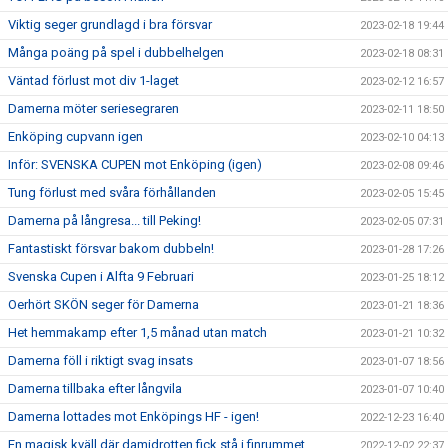
Viktig seger grundlagd i bra försvar
2023-02-18 19:44
Många poäng på spel i dubbelhelgen
2023-02-18 08:31
Väntad förlust mot div 1-laget
2023-02-12 16:57
Damerna möter seriesegraren
2023-02-11 18:50
Enköping cupvann igen
2023-02-10 04:13
Inför: SVENSKA CUPEN mot Enköping (igen)
2023-02-08 09:46
Tung förlust med svåra förhållanden
2023-02-05 15:45
Damerna på långresa... till Peking!
2023-02-05 07:31
Fantastiskt försvar bakom dubbeln!
2023-01-28 17:26
Svenska Cupen i Alfta 9 Februari
2023-01-25 18:12
Oerhört SKÖN seger för Damerna
2023-01-21 18:36
Het hemmakamp efter 1,5 månad utan match
2023-01-21 10:32
Damerna föll i riktigt svag insats
2023-01-07 18:56
Damerna tillbaka efter långvila
2023-01-07 10:40
Damerna lottades mot Enköpings HF - igen!
2022-12-23 16:40
En magisk kväll där damidrotten fick stå i finrummet
2022-12-02 22:37