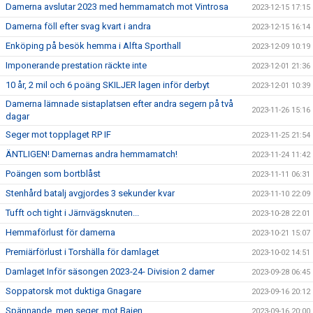
Damerna avslutar 2023 med hemmamatch mot Vintrosa
2023-12-15 17:15
Damerna föll efter svag kvart i andra
2023-12-15 16:14
Enköping på besök hemma i Alfta Sporthall
2023-12-09 10:19
Imponerande prestation räckte inte
2023-12-01 21:36
10 år, 2 mil och 6 poäng SKILJER lagen inför derbyt
2023-12-01 10:39
Damerna lämnade sistaplatsen efter andra segern på två
2023-11-26 15:16
dagar
Seger mot topplaget RP IF
2023-11-25 21:54
ÄNTLIGEN! Damernas andra hemmamatch!
2023-11-24 11:42
Poängen som bortblåst
2023-11-11 06:31
Stenhård batalj avgjordes 3 sekunder kvar
2023-11-10 22:09
Tufft och tight i Järnvägsknuten...
2023-10-28 22:01
Hemmaförlust för damerna
2023-10-21 15:07
Premiärförlust i Torshälla för damlaget
2023-10-02 14:51
Damlaget Inför säsongen 2023-24- Division 2 damer
2023-09-28 06:45
Soppatorsk mot duktiga Gnagare
2023-09-16 20:12
Spännande, men seger, mot Bajen
2023-09-16 20:00