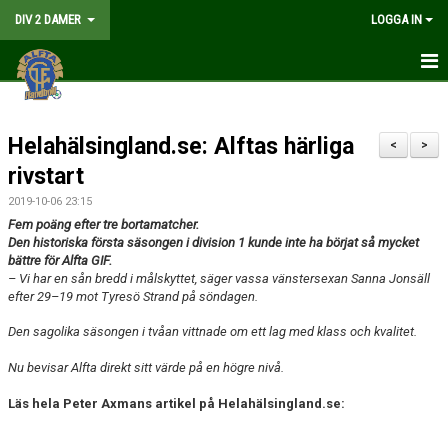
DIV 2 DAMER
LOGGA IN
HEM
Helahälsingland.se: Alftas härliga
NYHETER
<
>
rivstart
GÅ PÅ MATCH
2019-10-06 23:15
Fem poäng efter tre bortamatcher.
MATCHER
Den historiska första säsongen i division 1 kunde inte ha börjat så mycket
bättre för Alfta GIF.
KALENDER
– Vi har en sån bredd i målskyttet, säger vassa vänstersexan Sanna Jonsäll
efter 29–19 mot Tyresö Strand på söndagen.
TRUPPEN
Den sagolika säsongen i tvåan vittnade om ett lag med klass och kvalitet.
DOKUMENT
Nu bevisar Alfta direkt sitt värde på en högre nivå.
KONTAKT
Läs hela Peter Axmans artikel på Helahälsingland.se:
LIVESÄNDNING