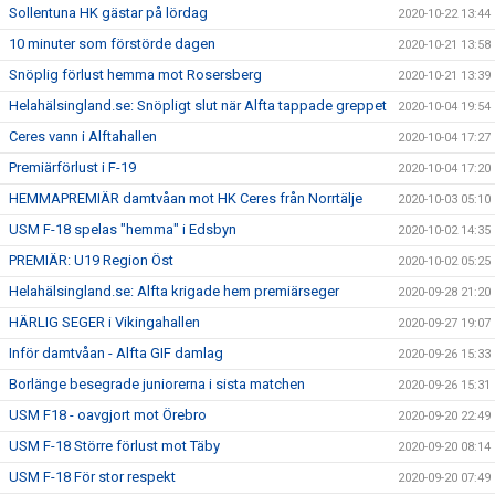
Sollentuna HK gästar på lördag
2020-10-22 13:44
10 minuter som förstörde dagen
2020-10-21 13:58
Snöplig förlust hemma mot Rosersberg
2020-10-21 13:39
Helahälsingland.se: Snöpligt slut när Alfta tappade greppet
2020-10-04 19:54
Ceres vann i Alftahallen
2020-10-04 17:27
Premiärförlust i F-19
2020-10-04 17:20
HEMMAPREMIÄR damtvåan mot HK Ceres från Norrtälje
2020-10-03 05:10
USM F-18 spelas "hemma" i Edsbyn
2020-10-02 14:35
PREMIÄR: U19 Region Öst
2020-10-02 05:25
Helahälsingland.se: Alfta krigade hem premiärseger
2020-09-28 21:20
HÄRLIG SEGER i Vikingahallen
2020-09-27 19:07
Inför damtvåan - Alfta GIF damlag
2020-09-26 15:33
Borlänge besegrade juniorerna i sista matchen
2020-09-26 15:31
USM F18 - oavgjort mot Örebro
2020-09-20 22:49
USM F-18 Större förlust mot Täby
2020-09-20 08:14
USM F-18 För stor respekt
2020-09-20 07:49