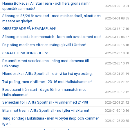
Hanna Bolkéus i All Star Team - och flera gröna namn
2026-04-09 10:04
uppmärksammade!
Säsongen 25/26 är avslutad - med minihandboll, skratt och
2026-04-01 08:35
massor av glädje!
OBESEGRADE PÅ HEMMAPLAN!
2026-03-15 17:10
Säsongens sista hemmamatch - kom och avsluta med oss!
2026-03-12 06:57
En poäng med hem efter en svängig kväll i Örebro!
2026-03-09 15:18
SKRÄLL I ENKÖPING - IGEN!
2026-02-28 18:30
Returmöte mot serieledarna - häng med damerna till
2026-02-23 10:19
Enköping!
Nionde raka i Alfta Sporthall - och vi tar två nya poäng!
2026-02-21 21:49
Två poäng, men vi vill mer - 23-16 mot Hallstahammar!
2026-02-07 21:32
Beslutsamt från start - dags för hemmamatch mot
2026-02-05 17:12
Hallstahammar!
Serieettan föll i Alfta Sporthall - vi vinner med 21-19!
2026-02-01 21:42
Ettan mot trean i Alfta Sporthall - nu fyller vi läktaren!
2026-01-30 10:56
Tung söndag i Eskilstuna - men vi bryter ihop och kommer
2026-01-25 20:55
igen!