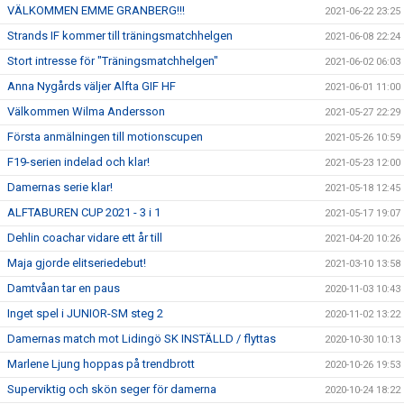
VÄLKOMMEN EMME GRANBERG!!!
2021-06-22 23:25
Strands IF kommer till träningsmatchhelgen
2021-06-08 22:24
Stort intresse för "Träningsmatchhelgen"
2021-06-02 06:03
Anna Nygårds väljer Alfta GIF HF
2021-06-01 11:00
Välkommen Wilma Andersson
2021-05-27 22:29
Första anmälningen till motionscupen
2021-05-26 10:59
F19-serien indelad och klar!
2021-05-23 12:00
Damernas serie klar!
2021-05-18 12:45
ALFTABUREN CUP 2021 - 3 i 1
2021-05-17 19:07
Dehlin coachar vidare ett år till
2021-04-20 10:26
Maja gjorde elitseriedebut!
2021-03-10 13:58
Damtvåan tar en paus
2020-11-03 10:43
Inget spel i JUNIOR-SM steg 2
2020-11-02 13:22
Damernas match mot Lidingö SK INSTÄLLD / flyttas
2020-10-30 10:13
Marlene Ljung hoppas på trendbrott
2020-10-26 19:53
Superviktig och skön seger för damerna
2020-10-24 18:22