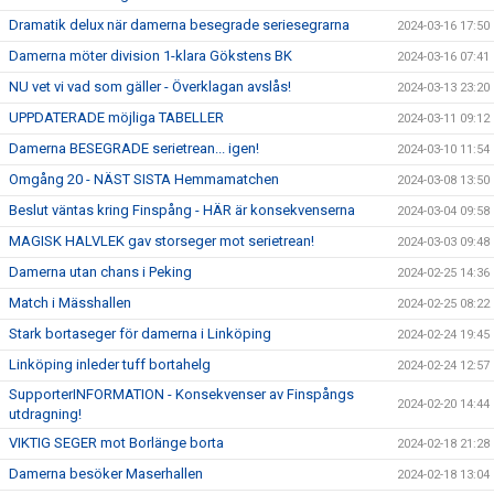
Dramatik delux när damerna besegrade seriesegrarna
2024-03-16 17:50
Damerna möter division 1-klara Gökstens BK
2024-03-16 07:41
NU vet vi vad som gäller - Överklagan avslås!
2024-03-13 23:20
UPPDATERADE möjliga TABELLER
2024-03-11 09:12
Damerna BESEGRADE serietrean... igen!
2024-03-10 11:54
Omgång 20 - NÄST SISTA Hemmamatchen
2024-03-08 13:50
Beslut väntas kring Finspång - HÄR är konsekvenserna
2024-03-04 09:58
MAGISK HALVLEK gav storseger mot serietrean!
2024-03-03 09:48
Damerna utan chans i Peking
2024-02-25 14:36
Match i Mässhallen
2024-02-25 08:22
Stark bortaseger för damerna i Linköping
2024-02-24 19:45
Linköping inleder tuff bortahelg
2024-02-24 12:57
SupporterINFORMATION - Konsekvenser av Finspångs
2024-02-20 14:44
utdragning!
VIKTIG SEGER mot Borlänge borta
2024-02-18 21:28
Damerna besöker Maserhallen
2024-02-18 13:04