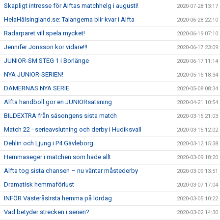
Skapligt intresse för Alftas matchhelg i augusti!
2020-07-28 13:17
HelaHälsingland.se: Talangerna blir kvar i Alfta
2020-06-28 22:10
Radarparet vill spela mycket!
2020-06-19 07:10
Jennifer Jonsson kör vidare!!!
2020-06-17 23:09
JUNIOR-SM STEG 1 i Borlänge
2020-06-17 11:14
NYA JUNIOR-SERIEN!
2020-05-16 18:34
DAMERNAS NYA SERIE
2020-05-08 08:34
Alfta handboll gör en JUNIORsatsning
2020-04-21 10:54
BILDEXTRA från säsongens sista match
2020-03-15 21:03
Match 22 - serieavslutning och derby i Hudiksvall
2020-03-15 12:02
Dehlin och Ljung i P4 Gävleborg
2020-03-12 15:38
Hemmaseger i matchen som hade allt
2020-03-09 18:20
Alfta tog sista chansen – nu väntar måstederby
2020-03-09 13:51
Dramatisk hemmaförlust
2020-03-07 17:04
INFÖR VästeråsIrsta hemma på lördag
2020-03-05 10:22
Vad betyder strecken i serien?
2020-03-02 14:30