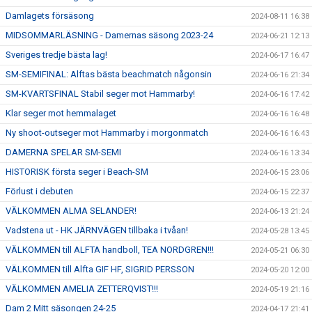
Damlagets försäsong
2024-08-11 16:38
MIDSOMMARLÄSNING - Damernas säsong 2023-24
2024-06-21 12:13
Sveriges tredje bästa lag!
2024-06-17 16:47
SM-SEMIFINAL: Alftas bästa beachmatch någonsin
2024-06-16 21:34
SM-KVARTSFINAL Stabil seger mot Hammarby!
2024-06-16 17:42
Klar seger mot hemmalaget
2024-06-16 16:48
Ny shoot-outseger mot Hammarby i morgonmatch
2024-06-16 16:43
DAMERNA SPELAR SM-SEMI
2024-06-16 13:34
HISTORISK första seger i Beach-SM
2024-06-15 23:06
Förlust i debuten
2024-06-15 22:37
VÄLKOMMEN ALMA SELANDER!
2024-06-13 21:24
Vadstena ut - HK JÄRNVÄGEN tillbaka i tvåan!
2024-05-28 13:45
VÄLKOMMEN till ALFTA handboll, TEA NORDGREN!!!
2024-05-21 06:30
VÄLKOMMEN till Alfta GIF HF, SIGRID PERSSON
2024-05-20 12:00
VÄLKOMMEN AMELIA ZETTERQVIST!!!
2024-05-19 21:16
Dam 2 Mitt säsongen 24-25
2024-04-17 21:41