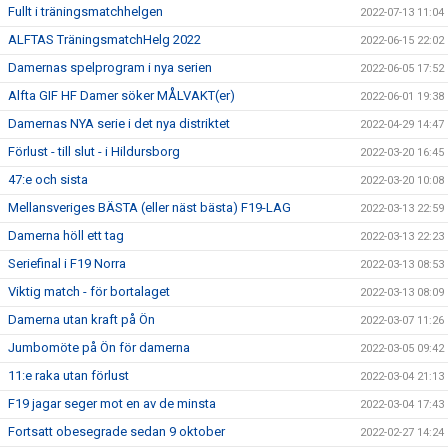
Fullt i träningsmatchhelgen
2022-07-13 11:04
ALFTAS TräningsmatchHelg 2022
2022-06-15 22:02
Damernas spelprogram i nya serien
2022-06-05 17:52
Alfta GIF HF Damer söker MÅLVAKT(er)
2022-06-01 19:38
Damernas NYA serie i det nya distriktet
2022-04-29 14:47
Förlust - till slut - i Hildursborg
2022-03-20 16:45
47:e och sista
2022-03-20 10:08
Mellansveriges BÄSTA (eller näst bästa) F19-LAG
2022-03-13 22:59
Damerna höll ett tag
2022-03-13 22:23
Seriefinal i F19 Norra
2022-03-13 08:53
Viktig match - för bortalaget
2022-03-13 08:09
Damerna utan kraft på Ön
2022-03-07 11:26
Jumbomöte på Ön för damerna
2022-03-05 09:42
11:e raka utan förlust
2022-03-04 21:13
F19 jagar seger mot en av de minsta
2022-03-04 17:43
Fortsatt obesegrade sedan 9 oktober
2022-02-27 14:24