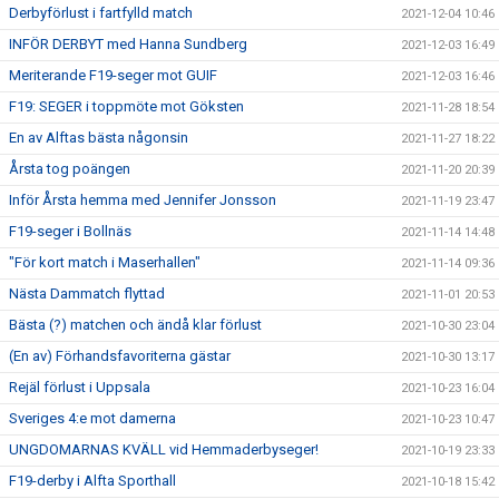
Derbyförlust i fartfylld match
2021-12-04 10:46
INFÖR DERBYT med Hanna Sundberg
2021-12-03 16:49
Meriterande F19-seger mot GUIF
2021-12-03 16:46
F19: SEGER i toppmöte mot Göksten
2021-11-28 18:54
En av Alftas bästa någonsin
2021-11-27 18:22
Årsta tog poängen
2021-11-20 20:39
Inför Årsta hemma med Jennifer Jonsson
2021-11-19 23:47
F19-seger i Bollnäs
2021-11-14 14:48
"För kort match i Maserhallen"
2021-11-14 09:36
Nästa Dammatch flyttad
2021-11-01 20:53
Bästa (?) matchen och ändå klar förlust
2021-10-30 23:04
(En av) Förhandsfavoriterna gästar
2021-10-30 13:17
Rejäl förlust i Uppsala
2021-10-23 16:04
Sveriges 4:e mot damerna
2021-10-23 10:47
UNGDOMARNAS KVÄLL vid Hemmaderbyseger!
2021-10-19 23:33
F19-derby i Alfta Sporthall
2021-10-18 15:42