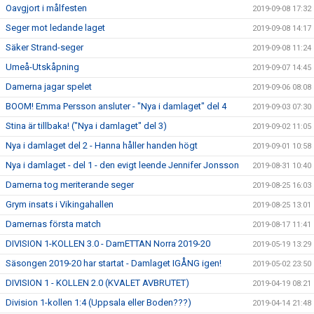
Oavgjort i målfesten
2019-09-08 17:32
Seger mot ledande laget
2019-09-08 14:17
Säker Strand-seger
2019-09-08 11:24
Umeå-Utskåpning
2019-09-07 14:45
Damerna jagar spelet
2019-09-06 08:08
BOOM! Emma Persson ansluter - "Nya i damlaget" del 4
2019-09-03 07:30
Stina är tillbaka! ("Nya i damlaget" del 3)
2019-09-02 11:05
Nya i damlaget del 2 - Hanna håller handen högt
2019-09-01 10:58
Nya i damlaget - del 1 - den evigt leende Jennifer Jonsson
2019-08-31 10:40
Damerna tog meriterande seger
2019-08-25 16:03
Grym insats i Vikingahallen
2019-08-25 13:01
Damernas första match
2019-08-17 11:41
DIVISION 1-KOLLEN 3.0 - DamETTAN Norra 2019-20
2019-05-19 13:29
Säsongen 2019-20 har startat - Damlaget IGÅNG igen!
2019-05-02 23:50
DIVISION 1 - KOLLEN 2.0 (KVALET AVBRUTET)
2019-04-19 08:21
Division 1-kollen 1:4 (Uppsala eller Boden???)
2019-04-14 21:48