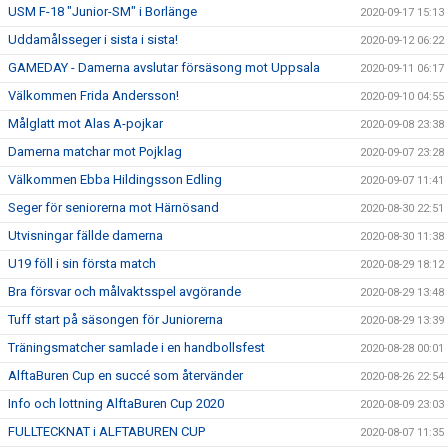
USM F-18 "Junior-SM" i Borlänge
2020-09-17 15:13
Uddamålsseger i sista i sista!
2020-09-12 06:22
GAMEDAY - Damerna avslutar försäsong mot Uppsala
2020-09-11 06:17
Välkommen Frida Andersson!
2020-09-10 04:55
Målglatt mot Alas A-pojkar
2020-09-08 23:38
Damerna matchar mot Pojklag
2020-09-07 23:28
Välkommen Ebba Hildingsson Edling
2020-09-07 11:41
Seger för seniorerna mot Härnösand
2020-08-30 22:51
Utvisningar fällde damerna
2020-08-30 11:38
U19 föll i sin första match
2020-08-29 18:12
Bra försvar och målvaktsspel avgörande
2020-08-29 13:48
Tuff start på säsongen för Juniorerna
2020-08-29 13:39
Träningsmatcher samlade i en handbollsfest
2020-08-28 00:01
AlftaBuren Cup en succé som återvänder
2020-08-26 22:54
Info och lottning AlftaBuren Cup 2020
2020-08-09 23:03
FULLTECKNAT i ALFTABUREN CUP
2020-08-07 11:35