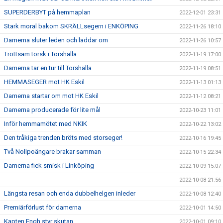
SUPERDERBYT på hemmaplan
2022-12-01 23:31
Stark moral bakom SKRÄLLsegern i ENKÖPING
2022-11-26 18:10
Damerna sluter leden och laddar om
2022-11-26 10:57
Tröttsam torsk i Torshälla
2022-11-19 17:00
Damerna tar en tur till Torshälla
2022-11-19 08:51
HEMMASEGER mot HK Eskil
2022-11-13 01:13
Damerna startar om mot HK Eskil
2022-11-12 08:21
Damerna producerade för lite mål
2022-10-23 11:01
Inför hemmamötet med NKIK
2022-10-22 13:02
Den tråkiga trenden bröts med storseger!
2022-10-16 19:45
Två Nollpoängare brakar samman
2022-10-15 22:34
Damerna fick smisk i Linköping
2022-10-09 15:07
2022-10-08 21:56
Längsta resan och enda dubbelhelgen inleder
2022-10-08 12:40
Premiärförlust för damerna
2022-10-01 14:50
Kapten Engh styr skutan
2022-10-01 09:10