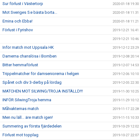
Sur förlust i Västertorp
2020-01-18 19:30
Mot Sveriges 5:e bästa borta...
2020-01-18 11:31
Emina och Ebba!
2020-01-18 11:21
Förlust i Fyrishov
2019-12-21 16:41
2019-12-21 10:46
Inför match mot Uppsala HK
2019-12-12 23:29
Damerna chanslösa i Bomben
2019-12-08 20:14
Bitter hemmaförlust
2019-12-07 14:53
Trippelmatcher för damseniorerna i helgen
2019-12-06 10:10
Spåret och div 3-derby på lördag
2019-12-05 22:30
MATCHEN MOT SILWING/TROJA INSTÄLLD!!!
2019-11-30 10:25
INFÖR SilwingTroja hemma
2019-11-29 10:12
Målvakternas match
2019-11-17 22:28
Men nu läll... äre match igen!
2019-11-15 10:33
Summering av första fjärdedelen
2019-10-29 12:02
Förlust mot topplag
2019-10-27 22:07