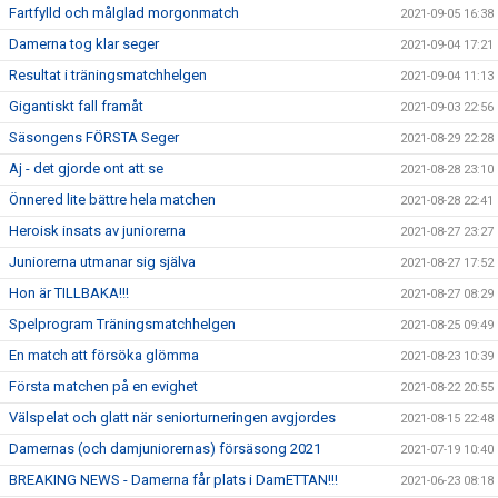
Fartfylld och målglad morgonmatch
2021-09-05 16:38
Damerna tog klar seger
2021-09-04 17:21
Resultat i träningsmatchhelgen
2021-09-04 11:13
Gigantiskt fall framåt
2021-09-03 22:56
Säsongens FÖRSTA Seger
2021-08-29 22:28
Aj - det gjorde ont att se
2021-08-28 23:10
Önnered lite bättre hela matchen
2021-08-28 22:41
Heroisk insats av juniorerna
2021-08-27 23:27
Juniorerna utmanar sig själva
2021-08-27 17:52
Hon är TILLBAKA!!!
2021-08-27 08:29
Spelprogram Träningsmatchhelgen
2021-08-25 09:49
En match att försöka glömma
2021-08-23 10:39
Första matchen på en evighet
2021-08-22 20:55
Välspelat och glatt när seniorturneringen avgjordes
2021-08-15 22:48
Damernas (och damjuniorernas) försäsong 2021
2021-07-19 10:40
BREAKING NEWS - Damerna får plats i DamETTAN!!!
2021-06-23 08:18