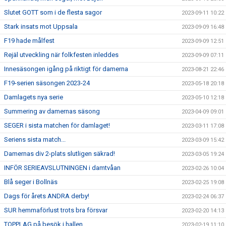
Slutet GOTT som i de flesta sagor
2023-09-11 10:22
Stark insats mot Uppsala
2023-09-09 16:48
F19 hade målfest
2023-09-09 12:51
Rejäl utveckling när folkfesten inleddes
2023-09-09 07:11
Innesäsongen igång på riktigt för damerna
2023-08-21 22:46
F19-serien säsongen 2023-24
2023-05-18 20:18
Damlagets nya serie
2023-05-10 12:18
Summering av damernas säsong
2023-04-09 09:01
SEGER i sista matchen för damlaget!
2023-03-11 17:08
Seriens sista match...
2023-03-09 15:42
Damernas div 2-plats slutligen säkrad!
2023-03-05 19:24
INFÖR SERIEAVSLUTNINGEN i damtvåan
2023-02-26 10:04
Blå seger i Bollnäs
2023-02-25 19:08
Dags för årets ANDRA derby!
2023-02-24 06:37
SUR hemmaförlust trots bra försvar
2023-02-20 14:13
TOPPLAG på besök i hallen
2023-02-19 11:10