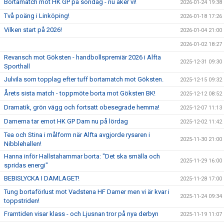
Bortamatch mot HK GP på söndag - nu åker vi!
2026-01-24 19:38
Två poäng i Linköping!
2026-01-18 17:26
Vilken start på 2026!
2026-01-04 21:00
2026-01-02 18:27
Revansch mot Göksten - handbollspremiär 2026 i Alfta
2025-12-31 09:30
Sporthall
Julvila som topplag efter tuff bortamatch mot Göksten.
2025-12-15 09:32
Årets sista match - toppmöte borta mot Göksten BK!
2025-12-12 08:52
Dramatik, grön vägg och fortsatt obesegrade hemma!
2025-12-07 11:13
Damerna tar emot HK GP Dam nu på lördag
2025-12-02 11:42
Tea och Stina i målform när Alfta avgjorde rysaren i
2025-11-30 21:00
Nibblehallen!
Hanna inför Hallstahammar borta: "Det ska smälla och
2025-11-29 16:00
spridas energi"
BEBISLYCKA I DAMLAGET!
2025-11-28 17:00
Tung bortaförlust mot Vadstena HF Damer men vi är kvar i
2025-11-24 09:34
toppstriden!
Framtiden visar klass - och Ljusnan tror på nya derbyn
2025-11-19 11:07