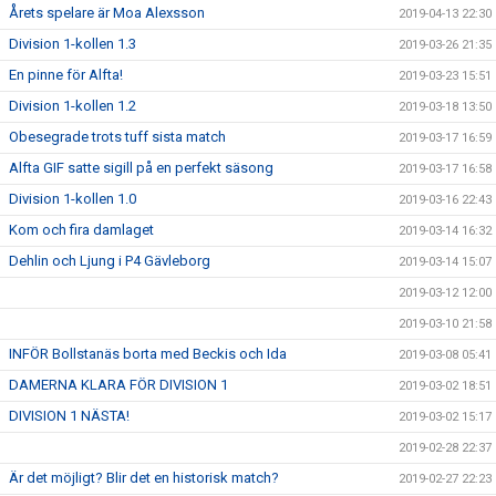
Årets spelare är Moa Alexsson
2019-04-13 22:30
Division 1-kollen 1.3
2019-03-26 21:35
En pinne för Alfta!
2019-03-23 15:51
Division 1-kollen 1.2
2019-03-18 13:50
Obesegrade trots tuff sista match
2019-03-17 16:59
Alfta GIF satte sigill på en perfekt säsong
2019-03-17 16:58
Division 1-kollen 1.0
2019-03-16 22:43
Kom och fira damlaget
2019-03-14 16:32
Dehlin och Ljung i P4 Gävleborg
2019-03-14 15:07
2019-03-12 12:00
2019-03-10 21:58
INFÖR Bollstanäs borta med Beckis och Ida
2019-03-08 05:41
DAMERNA KLARA FÖR DIVISION 1
2019-03-02 18:51
DIVISION 1 NÄSTA!
2019-03-02 15:17
2019-02-28 22:37
Är det möjligt? Blir det en historisk match?
2019-02-27 22:23