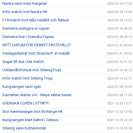
Nacka vann med marginal
2022-01-29 17:54
Inför match mot Nacka HK
2022-01-29 10:08
F19-match mot Nås inställd och flyttad
2022-01-29 10:02
Damerna utslagna ur cupen
2022-01-29 09:23
Damerna lirar i Svenska Cupen
2022-01-28 09:14
NYTT DATUM FÖR DERBYT FASTSTÄLLT!
2022-01-26 00:08
Fredagsderbyt mot Strands IF är inställt
2022-01-21 09:46
Seger till slut i het match
2022-01-16 21:35
Uddamålsförlust mot SilwingTroja
2022-01-16 09:13
Inför match mot Silwing Troja
2022-01-14 22:21
Kungsängen vann igen
2022-01-08 18:09
Damettan startar om - Meya vaktar buren
2022-01-08 11:24
SVENSKA CUPEN LOTTAT!!!
2021-12-25 13:31
Stor hemmaseger mot Borlänge HK
2021-12-25 12:40
Kungsängen klart bättre i Celsius
2021-12-18 22:18
Silwing vann bottenmötet
2021-12-18 20:26