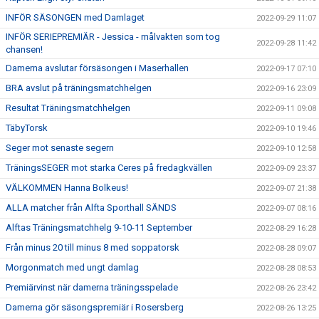
INFÖR SÄSONGEN med Damlaget
2022-09-29 11:07
INFÖR SERIEPREMIÄR - Jessica - målvakten som tog
2022-09-28 11:42
chansen!
Damerna avslutar försäsongen i Maserhallen
2022-09-17 07:10
BRA avslut på träningsmatchhelgen
2022-09-16 23:09
Resultat Träningsmatchhelgen
2022-09-11 09:08
TäbyTorsk
2022-09-10 19:46
Seger mot senaste segern
2022-09-10 12:58
TräningsSEGER mot starka Ceres på fredagkvällen
2022-09-09 23:37
VÄLKOMMEN Hanna Bolkeus!
2022-09-07 21:38
ALLA matcher från Alfta Sporthall SÄNDS
2022-09-07 08:16
Alftas Träningsmatchhelg 9-10-11 September
2022-08-29 16:28
Från minus 20 till minus 8 med soppatorsk
2022-08-28 09:07
Morgonmatch med ungt damlag
2022-08-28 08:53
Premiärvinst när damerna träningsspelade
2022-08-26 23:42
Damerna gör säsongspremiär i Rosersberg
2022-08-26 13:25