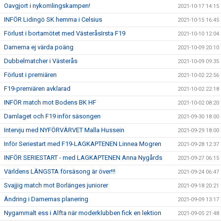
Oavgjort i nykomlingskampen!
2021-10-17 14:15
INFÖR Lidingö SK hemma i Celsius
2021-10-15 16:45
Förlust i bortamötet med VästeråsIrsta F19
2021-10-10 12:04
Damerna ej värda poäng
2021-10-09 20:10
Dubbelmatcher i Västerås
2021-10-09 09:35
Förlust i premiären
2021-10-02 22:56
F19-premiären avklarad
2021-10-02 22:18
INFÖR match mot Bodens BK HF
2021-10-02 08:20
Damlaget och F19 inför säsongen
2021-09-30 18:00
Intervju med NYFÖRVÄRVET Malla Hussein
2021-09-29 18:00
Inför Seriestart med F19-LAGKAPTENEN Linnea Mogren
2021-09-28 12:37
INFÖR SERIESTART - med LAGKAPTENEN Anna Nygårds
2021-09-27 06:15
Världens LÄNGSTA försäsong är över!!!
2021-09-24 06:47
Svajjig match mot Borlänges juniorer
2021-09-18 20:21
Ändring i Damernas planering
2021-09-09 13:17
Nygammalt ess i Alfta när moderklubben fick en lektion
2021-09-05 21:48