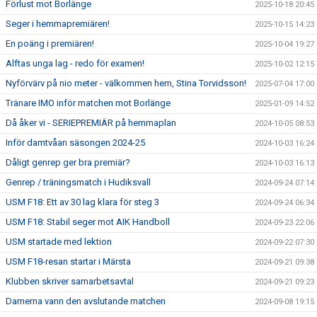
Förlust mot Borlänge
2025-10-18 20:45
Seger i hemmapremiären!
2025-10-15 14:23
En poäng i premiären!
2025-10-04 19:27
Alftas unga lag - redo för examen!
2025-10-02 12:15
Nyförvärv på nio meter - välkommen hem, Stina Torvidsson!
2025-07-04 17:00
Tränare IMO inför matchen mot Borlänge
2025-01-09 14:52
Då åker vi - SERIEPREMIÄR på hemmaplan
2024-10-05 08:53
Inför damtvåan säsongen 2024-25
2024-10-03 16:24
Dåligt genrep ger bra premiär?
2024-10-03 16:13
Genrep / träningsmatch i Hudiksvall
2024-09-24 07:14
USM F18: Ett av 30 lag klara för steg 3
2024-09-24 06:34
USM F18: Stabil seger mot AIK Handboll
2024-09-23 22:06
USM startade med lektion
2024-09-22 07:30
USM F18-resan startar i Märsta
2024-09-21 09:38
Klubben skriver samarbetsavtal
2024-09-21 09:23
Damerna vann den avslutande matchen
2024-09-08 19:15