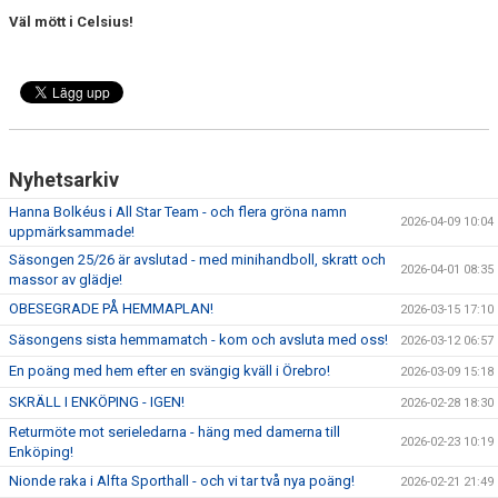
Väl mött i Celsius!
Nyhetsarkiv
Hanna Bolkéus i All Star Team - och flera gröna namn
2026-04-09 10:04
uppmärksammade!
Säsongen 25/26 är avslutad - med minihandboll, skratt och
2026-04-01 08:35
massor av glädje!
OBESEGRADE PÅ HEMMAPLAN!
2026-03-15 17:10
Säsongens sista hemmamatch - kom och avsluta med oss!
2026-03-12 06:57
En poäng med hem efter en svängig kväll i Örebro!
2026-03-09 15:18
SKRÄLL I ENKÖPING - IGEN!
2026-02-28 18:30
Returmöte mot serieledarna - häng med damerna till
2026-02-23 10:19
Enköping!
Nionde raka i Alfta Sporthall - och vi tar två nya poäng!
2026-02-21 21:49