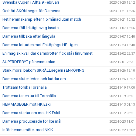
Svenska Cupen i Alfta 9 Februari
2023-01-25 18:12
Oerhört SKÖN seger för Damerna
2023-01-21 18:36
Het hemmakamp efter 1,5 månad utan match
2023-01-21 10:32
Damerna föll i riktigt svag insats
2023-01-07 18:56
Damerna tillbaka efter långvila
2023-01-07 10:40
Damerna lottades mot Enköpings HF - igen!
2022-12-23 16:40
En magisk kväll där damidrotten fick stå i finrummet
2022-12-02 22:37
SUPERDERBYT på hemmaplan
2022-12-01 23:31
Stark moral bakom SKRÄLLsegern i ENKÖPING
2022-11-26 18:10
Damerna sluter leden och laddar om
2022-11-26 10:57
Tröttsam torsk i Torshälla
2022-11-19 17:00
Damerna tar en tur till Torshälla
2022-11-19 08:51
HEMMASEGER mot HK Eskil
2022-11-13 01:13
Damerna startar om mot HK Eskil
2022-11-12 08:21
Damerna producerade för lite mål
2022-10-23 11:01
Inför hemmamötet med NKIK
2022-10-22 13:02