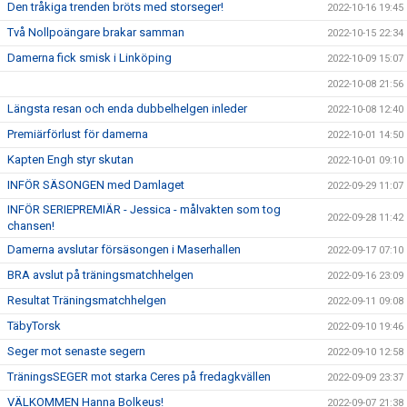
Den tråkiga trenden bröts med storseger!
2022-10-16 19:45
Två Nollpoängare brakar samman
2022-10-15 22:34
Damerna fick smisk i Linköping
2022-10-09 15:07
2022-10-08 21:56
Längsta resan och enda dubbelhelgen inleder
2022-10-08 12:40
Premiärförlust för damerna
2022-10-01 14:50
Kapten Engh styr skutan
2022-10-01 09:10
INFÖR SÄSONGEN med Damlaget
2022-09-29 11:07
INFÖR SERIEPREMIÄR - Jessica - målvakten som tog
2022-09-28 11:42
chansen!
Damerna avslutar försäsongen i Maserhallen
2022-09-17 07:10
BRA avslut på träningsmatchhelgen
2022-09-16 23:09
Resultat Träningsmatchhelgen
2022-09-11 09:08
TäbyTorsk
2022-09-10 19:46
Seger mot senaste segern
2022-09-10 12:58
TräningsSEGER mot starka Ceres på fredagkvällen
2022-09-09 23:37
VÄLKOMMEN Hanna Bolkeus!
2022-09-07 21:38