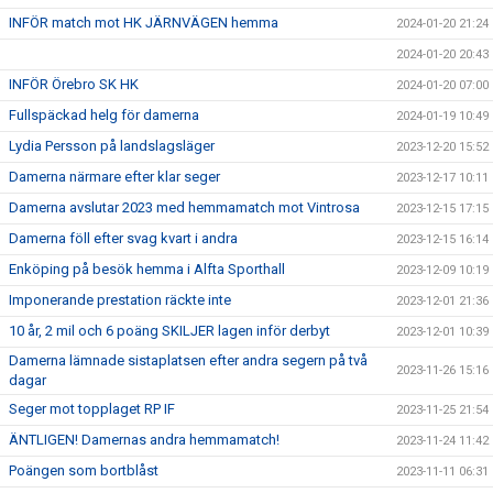
INFÖR match mot HK JÄRNVÄGEN hemma
2024-01-20 21:24
2024-01-20 20:43
INFÖR Örebro SK HK
2024-01-20 07:00
Fullspäckad helg för damerna
2024-01-19 10:49
Lydia Persson på landslagsläger
2023-12-20 15:52
Damerna närmare efter klar seger
2023-12-17 10:11
Damerna avslutar 2023 med hemmamatch mot Vintrosa
2023-12-15 17:15
Damerna föll efter svag kvart i andra
2023-12-15 16:14
Enköping på besök hemma i Alfta Sporthall
2023-12-09 10:19
Imponerande prestation räckte inte
2023-12-01 21:36
10 år, 2 mil och 6 poäng SKILJER lagen inför derbyt
2023-12-01 10:39
Damerna lämnade sistaplatsen efter andra segern på två
2023-11-26 15:16
dagar
Seger mot topplaget RP IF
2023-11-25 21:54
ÄNTLIGEN! Damernas andra hemmamatch!
2023-11-24 11:42
Poängen som bortblåst
2023-11-11 06:31