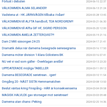
Förlust i debuten
2024-06-15 22:37
VÄLKOMMEN ALMA SELANDER!
2024-06-13 21:24
Vadstena ut - HK JÄRNVÄGEN tillbaka i tvåan!
2024-05-28 13:45
VÄLKOMMEN till ALFTA handboll, TEA NORDGREN!!!
2024-05-21 06:30
VÄLKOMMEN till Alfta GIF HF, SIGRID PERSSON
2024-05-20 12:00
VÄLKOMMEN AMELIA ZETTERQVIST!!!
2024-05-19 21:16
Dam 2 Mitt säsongen 24-25
2024-04-17 21:41
Dramatik delux när damerna besegrade seriesegrarna
2024-03-16 17:50
Damerna möter division 1-klara Gökstens BK
2024-03-16 07:41
NU vet vi vad som gäller - Överklagan avslås!
2024-03-13 23:20
UPPDATERADE möjliga TABELLER
2024-03-11 09:12
Damerna BESEGRADE serietrean... igen!
2024-03-10 11:54
Omgång 20 - NÄST SISTA Hemmamatchen
2024-03-08 13:50
Beslut väntas kring Finspång - HÄR är konsekvenserna
2024-03-04 09:58
MAGISK HALVLEK gav storseger mot serietrean!
2024-03-03 09:48
Damerna utan chans i Peking
2024-02-25 14:36