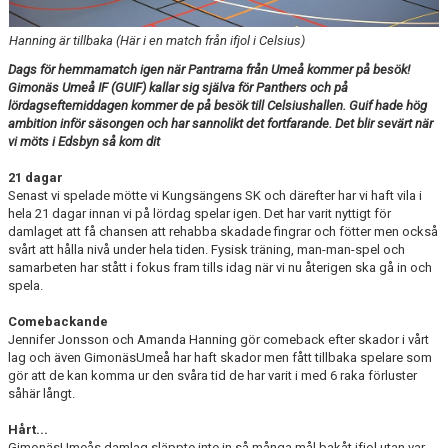
TABELL
Hanning är tillbaka (Här i en match från ifjol i Celsius)
Dags för hemmamatch igen när Pantrarna från Umeå kommer på besök!
Gimonäs Umeå IF (GUIF) kallar sig själva för Panthers och på
lördagsefterniddagen kommer de på besök till Celsiushallen. Guif hade hög
ambition inför säsongen och har sannolikt det fortfarande. Det blir sevärt när
vi möts i Edsbyn så kom dit
21 dagar
Senast vi spelade mötte vi Kungsängens SK och därefter har vi haft vila i
hela 21 dagar innan vi på lördag spelar igen. Det har varit nyttigt för
damlaget att få chansen att rehabba skadade fingrar och fötter men också
svårt att hålla nivå under hela tiden. Fysisk träning, man-man-spel och
samarbeten har stått i fokus fram tills idag när vi nu återigen ska gå in och
spela.
Comebackande
Jennifer Jonsson och Amanda Hanning gör comeback efter skador i vårt
lag och även GimonäsUmeå har haft skador men fått tillbaka spelare som
gör att de kan komma ur den svåra tid de har varit i med 6 raka förluster
såhär långt.
Hårt...
GimonäsUmeås damlag släppte inte in så många mål bakåt ifjol utan var