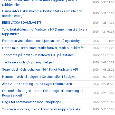
Tea och Stina i målform när Alfta avgjorde rysaren i
2025-11-30 21:00
Nibblehallen!
Hanna inför Hallstahammar borta: "Det ska smälla och
2025-11-29 16:00
spridas energi"
BEBISLYCKA I DAMLAGET!
2025-11-28 17:00
Tung bortaförlust mot Vadstena HF Damer men vi är kvar i
2025-11-24 09:34
toppstriden!
Framtiden visar klass - och Ljusnan tror på nya derbyn
2025-11-19 11:07
Fjärde raka - stark start, starkt försvar, stark publikkraft!
2025-11-16 12:28
Toppmöte på lördag - vi behöver DIG på läktaren!
2025-11-12 13:35
Tredje raka och 4/4 poäng i helgen!
2025-11-09 20:52
Segerjubel i Celsiushallen - 36-18 mot Vadstena HF!
2025-11-08 21:22
Hemmamatch till helgen - i Celsiushallen i Edsbyn!
2025-11-02 18:47
Alfta 23-22 Enköping - Stina avgör i slutminuten!
2025-10-27 08:36
Fri entré hela dagen - stötta Enköpings HF insamling till
2025-10-24 12:09
Rosa Bandet!
Dags för hemmamatch mot Enköpings HF!
2025-10-20 10:08
"Vi spelar upp oss, men vi kommer inte upp i nivå alls."
2025-10-20 10:01