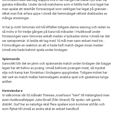
ganska målsnåla. Under de två matcherna som vi hittills haft mot laget har
man spelat ett stenhårt försvarsspel som verkligen har legat på gränsen -
vilket man fick erfara uppe i Umeå där hemmalaget rättvist drabbades av
många utvisningar...
Vi har ju mött Gimonäs vid två tillfällen tidigare denna säsong och redan nu
så möts vi för tredje gången på bara två månader. I Hudiksvall under
försäsongen vann Gimonäs enkelt medan vi lyckades vinna i Umeå när det
var seriepremiär. Vi ledde ett tag med 10 mål men vann enbart med tre...
Förmodligen en reaktion av att vi hade haft match dagen innan medan
Umeå inte hade behövt spela under lördagen.
Spännande
Sannolikt blir det en jämn och spännande match under lördagen där bägge
lagen har ett behov av poäng. Umeå behöver poängen mest, så mycket
vilja och kamp kan förväntas i lördagens uppgörelse. Tidigare möten har
det varit en match mellan hemmalagets snabba spel och gästernas tunga
artilleri.
Hemvändare
Vi välkomnar vår fd målvakt Therese Josefsson "hem" till Hälsingland men
även Hudiksvallstjejen Julia Ekvall (från Strand) får spela i sitt gamla
distrikt. Guif har av naturliga skäl flera spelare som kommer utifrån och
som flyttat till Umeå av andra skäl än enbart handboll