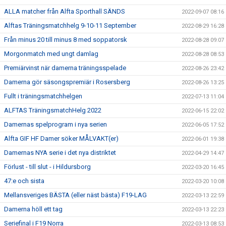
ALLA matcher från Alfta Sporthall SÄNDS
2022-09-07 08:16
Alftas Träningsmatchhelg 9-10-11 September
2022-08-29 16:28
Från minus 20 till minus 8 med soppatorsk
2022-08-28 09:07
Morgonmatch med ungt damlag
2022-08-28 08:53
Premiärvinst när damerna träningsspelade
2022-08-26 23:42
Damerna gör säsongspremiär i Rosersberg
2022-08-26 13:25
Fullt i träningsmatchhelgen
2022-07-13 11:04
ALFTAS TräningsmatchHelg 2022
2022-06-15 22:02
Damernas spelprogram i nya serien
2022-06-05 17:52
Alfta GIF HF Damer söker MÅLVAKT(er)
2022-06-01 19:38
Damernas NYA serie i det nya distriktet
2022-04-29 14:47
Förlust - till slut - i Hildursborg
2022-03-20 16:45
47:e och sista
2022-03-20 10:08
Mellansveriges BÄSTA (eller näst bästa) F19-LAG
2022-03-13 22:59
Damerna höll ett tag
2022-03-13 22:23
Seriefinal i F19 Norra
2022-03-13 08:53