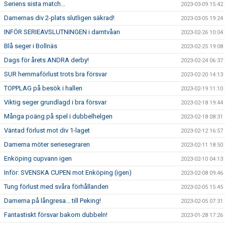
Seriens sista match...
2023-03-09 15:42
Damernas div 2-plats slutligen säkrad!
2023-03-05 19:24
INFÖR SERIEAVSLUTNINGEN i damtvåan
2023-02-26 10:04
Blå seger i Bollnäs
2023-02-25 19:08
Dags för årets ANDRA derby!
2023-02-24 06:37
SUR hemmaförlust trots bra försvar
2023-02-20 14:13
TOPPLAG på besök i hallen
2023-02-19 11:10
Viktig seger grundlagd i bra försvar
2023-02-18 19:44
Många poäng på spel i dubbelhelgen
2023-02-18 08:31
Väntad förlust mot div 1-laget
2023-02-12 16:57
Damerna möter seriesegraren
2023-02-11 18:50
Enköping cupvann igen
2023-02-10 04:13
Inför: SVENSKA CUPEN mot Enköping (igen)
2023-02-08 09:46
Tung förlust med svåra förhållanden
2023-02-05 15:45
Damerna på långresa... till Peking!
2023-02-05 07:31
Fantastiskt försvar bakom dubbeln!
2023-01-28 17:26