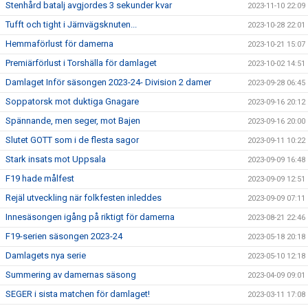
Stenhård batalj avgjordes 3 sekunder kvar
2023-11-10 22:09
Tufft och tight i Järnvägsknuten...
2023-10-28 22:01
Hemmaförlust för damerna
2023-10-21 15:07
Premiärförlust i Torshälla för damlaget
2023-10-02 14:51
Damlaget Inför säsongen 2023-24- Division 2 damer
2023-09-28 06:45
Soppatorsk mot duktiga Gnagare
2023-09-16 20:12
Spännande, men seger, mot Bajen
2023-09-16 20:00
Slutet GOTT som i de flesta sagor
2023-09-11 10:22
Stark insats mot Uppsala
2023-09-09 16:48
F19 hade målfest
2023-09-09 12:51
Rejäl utveckling när folkfesten inleddes
2023-09-09 07:11
Innesäsongen igång på riktigt för damerna
2023-08-21 22:46
F19-serien säsongen 2023-24
2023-05-18 20:18
Damlagets nya serie
2023-05-10 12:18
Summering av damernas säsong
2023-04-09 09:01
SEGER i sista matchen för damlaget!
2023-03-11 17:08