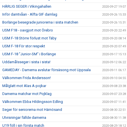
HÄRLIG SEGER i Vikingahallen
2020-09-27 19:07
Inför damtvåan - Alfta GIF damlag
2020-09-26 15:33
Borlänge besegrade juniorerna i sista matchen
2020-09-26 15:31
USM F18 - oavgjort mot Örebro
2020-09-20 22:49
USM F-18 Större förlust mot Täby
2020-09-20 08:14
USM F-18 För stor respekt
2020-09-20 07:49
USM F-18 "Junior-SM" i Borlänge
2020-09-17 15:13
Uddamålsseger i sista i sista!
2020-09-12 06:22
GAMEDAY - Damerna avslutar försäsong mot Uppsala
2020-09-11 06:17
Välkommen Frida Andersson!
2020-09-10 04:55
Målglatt mot Alas A-pojkar
2020-09-08 23:38
Damerna matchar mot Pojklag
2020-09-07 23:28
Välkommen Ebba Hildingsson Edling
2020-09-07 11:41
Seger för seniorerna mot Härnösand
2020-08-30 22:51
Utvisningar fällde damerna
2020-08-30 11:38
U19 föll i sin första match
2020-08-29 18:12