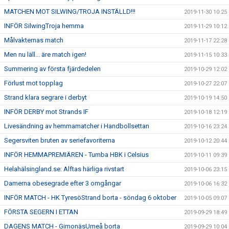
MATCHEN MOT SILWING/TROJA INSTÄLLD!!!
2019-11-30 10:25
INFÖR SilwingTroja hemma
2019-11-29 10:12
Målvakternas match
2019-11-17 22:28
Men nu läll... äre match igen!
2019-11-15 10:33
Summering av första fjärdedelen
2019-10-29 12:02
Förlust mot topplag
2019-10-27 22:07
Strand klara segrare i derbyt
2019-10-19 14:50
INFÖR DERBY mot Strands IF
2019-10-18 12:19
Livesändning av hemmamatcher i Handbollsettan
2019-10-16 23:24
Segersviten bruten av seriefavoriterna
2019-10-12 20:44
INFÖR HEMMAPREMIÄREN - Tumba HBK i Celsius
2019-10-11 09:39
Helahälsingland.se: Alftas härliga rivstart
2019-10-06 23:15
Damerna obesegrade efter 3 omgångar
2019-10-06 16:32
INFÖR MATCH - HK TyresöStrand borta - söndag 6 oktober
2019-10-05 09:07
FÖRSTA SEGERN I ETTAN
2019-09-29 18:49
DAGENS MATCH - GimonäsUmeå borta
2019-09-29 10:04