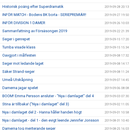
Historisk poäng efter Superdramatik
2019-09-28 20:13
INFÖR MATCH - Bodens BK borta - SERIEPREMIÄR!
2019-09-27 19:50
INFÖR DIVISION 1 DAMER
2019-09-26 10:03
Sammanfattning av Försäsongen 2019
2019-09-22 21:39
Seger i genrepet
2019-09-15 17:20
Tumba visade klass
2019-09-15 15:34
Oavgjort i målfesten
2019-09-08 17:32
Seger mot ledande laget
2019-09-08 14:17
Säker Strand-seger
2019-09-08 11:24
Umeå-Utskåpning
2019-09-07 14:45
Damerna jagar spelet
2019-09-06 08:08
BOOM! Emma Persson ansluter - "Nya i damlaget" del 4
2019-09-03 07:30
Stina är tillbaka! ("Nya i damlaget" del 3)
2019-09-02 11:05
Nya i damlaget del 2 - Hanna håller handen högt
2019-09-01 10:58
Nya i damlaget - del 1 - den evigt leende Jennifer Jonsson
2019-08-31 10:40
Damerna tog meriterande seger
2019-08-25 16:03