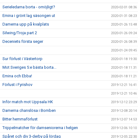
Serieledarna borta - omöjligt?
2020-02-01 08:36
Emina i grönt lag säsongen ut
2020-01-31 08:23
Damerna upp på kvalplats
2020-01-26 15:48
Silwing/Troja part 2
2020-01-26 09:24
Deceniets första seger
2020-01-26 08:39
2020-01-24 09:45
Sur förlust i Västertorp
2020-01-18 19:30
Mot Sveriges 5:e bästa borta...
2020-01-18 11:31
Emina och Ebba!
2020-01-18 11:21
Förlust i Fyrishov
2019-12-21 16:41
2019-12-21 10:46
Inför match mot Uppsala HK
2019-12-12 23:29
Damerna chanslösa i Bomben
2019-12-08 20:14
Bitter hemmaförlust
2019-12-07 14:53
Trippelmatcher för damseniorerna i helgen
2019-12-06 10:10
Spåret och div 3-derby på lördag
2019-12-05 22:30