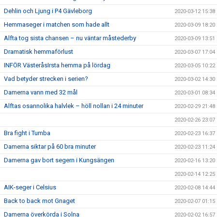
Dehlin och Ljung i P4 Gävleborg
2020-03-12 15:38
Hemmaseger i matchen som hade allt
2020-03-09 18:20
Alfta tog sista chansen – nu väntar måstederby
2020-03-09 13:51
Dramatisk hemmaförlust
2020-03-07 17:04
INFÖR VästeråsIrsta hemma på lördag
2020-03-05 10:22
Vad betyder strecken i serien?
2020-03-02 14:30
Damerna vann med 32 mål
2020-03-01 08:34
Alftas osannolika halvlek – höll nollan i 24 minuter
2020-02-29 21:48
2020-02-26 23:07
Bra fight i Tumba
2020-02-23 16:37
Damerna siktar på 60 bra minuter
2020-02-23 11:24
Damerna gav bort segern i Kungsängen
2020-02-16 13:20
2020-02-14 12:25
AIK-seger i Celsius
2020-02-08 14:44
Back to back mot Gnaget
2020-02-07 01:15
Damerna överkörda i Solna
2020-02-02 16:57