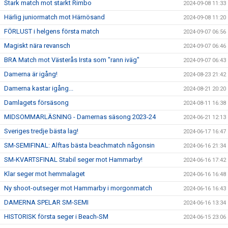
Stark match mot starkt Rimbo
2024-09-08 11:33
Härlig juniormatch mot Härnösand
2024-09-08 11:20
FÖRLUST i helgens första match
2024-09-07 06:56
Magiskt nära revansch
2024-09-07 06:46
BRA Match mot Västerås Irsta som "rann iväg"
2024-09-07 06:43
Damerna är igång!
2024-08-23 21:42
Damerna kastar igång...
2024-08-21 20:20
Damlagets försäsong
2024-08-11 16:38
MIDSOMMARLÄSNING - Damernas säsong 2023-24
2024-06-21 12:13
Sveriges tredje bästa lag!
2024-06-17 16:47
SM-SEMIFINAL: Alftas bästa beachmatch någonsin
2024-06-16 21:34
SM-KVARTSFINAL Stabil seger mot Hammarby!
2024-06-16 17:42
Klar seger mot hemmalaget
2024-06-16 16:48
Ny shoot-outseger mot Hammarby i morgonmatch
2024-06-16 16:43
DAMERNA SPELAR SM-SEMI
2024-06-16 13:34
HISTORISK första seger i Beach-SM
2024-06-15 23:06