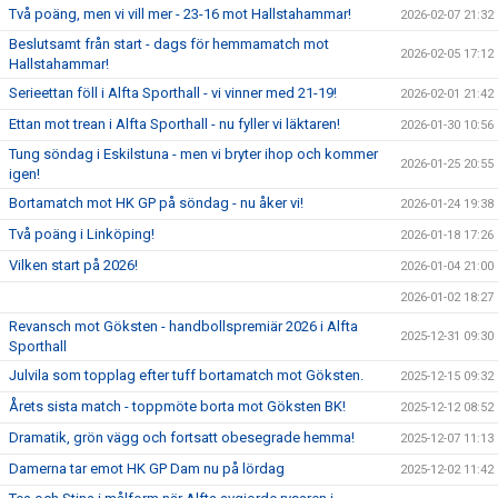
Två poäng, men vi vill mer - 23-16 mot Hallstahammar!
2026-02-07 21:32
Beslutsamt från start - dags för hemmamatch mot
2026-02-05 17:12
Hallstahammar!
Serieettan föll i Alfta Sporthall - vi vinner med 21-19!
2026-02-01 21:42
Ettan mot trean i Alfta Sporthall - nu fyller vi läktaren!
2026-01-30 10:56
Tung söndag i Eskilstuna - men vi bryter ihop och kommer
2026-01-25 20:55
igen!
Bortamatch mot HK GP på söndag - nu åker vi!
2026-01-24 19:38
Två poäng i Linköping!
2026-01-18 17:26
Vilken start på 2026!
2026-01-04 21:00
2026-01-02 18:27
Revansch mot Göksten - handbollspremiär 2026 i Alfta
2025-12-31 09:30
Sporthall
Julvila som topplag efter tuff bortamatch mot Göksten.
2025-12-15 09:32
Årets sista match - toppmöte borta mot Göksten BK!
2025-12-12 08:52
Dramatik, grön vägg och fortsatt obesegrade hemma!
2025-12-07 11:13
Damerna tar emot HK GP Dam nu på lördag
2025-12-02 11:42