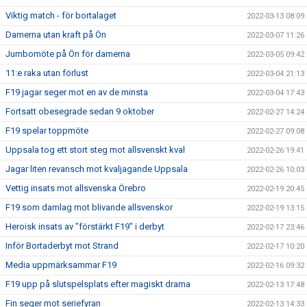
Viktig match - för bortalaget
2022-03-13 08:09
Damerna utan kraft på Ön
2022-03-07 11:26
Jumbomöte på Ön för damerna
2022-03-05 09:42
11:e raka utan förlust
2022-03-04 21:13
F19 jagar seger mot en av de minsta
2022-03-04 17:43
Fortsatt obesegrade sedan 9 oktober
2022-02-27 14:24
F19 spelar toppmöte
2022-02-27 09:08
Uppsala tog ett stort steg mot allsvenskt kval
2022-02-26 19:41
Jagar liten revansch mot kvaljagande Uppsala
2022-02-26 10:03
Vettig insats mot allsvenska Örebro
2022-02-19 20:45
F19 som damlag mot blivande allsvenskor
2022-02-19 13:15
Heroisk insats av "förstärkt F19" i derbyt
2022-02-17 23:46
Inför Bortaderbyt mot Strand
2022-02-17 10:20
Media uppmärksammar F19
2022-02-16 09:32
F19 upp på slutspelsplats efter magiskt drama
2022-02-13 17:48
Fin seger mot seriefyran
2022-02-13 14:33