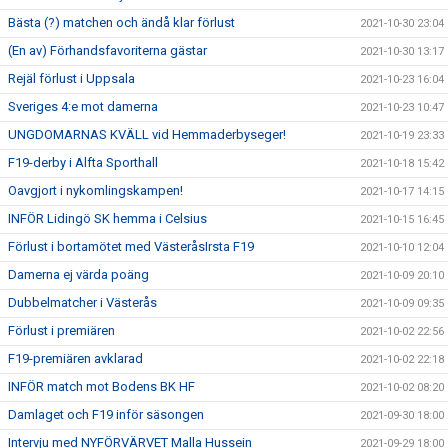
Bästa (?) matchen och ändå klar förlust
2021-10-30 23:04
(En av) Förhandsfavoriterna gästar
2021-10-30 13:17
Rejäl förlust i Uppsala
2021-10-23 16:04
Sveriges 4:e mot damerna
2021-10-23 10:47
UNGDOMARNAS KVÄLL vid Hemmaderbyseger!
2021-10-19 23:33
F19-derby i Alfta Sporthall
2021-10-18 15:42
Oavgjort i nykomlingskampen!
2021-10-17 14:15
INFÖR Lidingö SK hemma i Celsius
2021-10-15 16:45
Förlust i bortamötet med VästeråsIrsta F19
2021-10-10 12:04
Damerna ej värda poäng
2021-10-09 20:10
Dubbelmatcher i Västerås
2021-10-09 09:35
Förlust i premiären
2021-10-02 22:56
F19-premiären avklarad
2021-10-02 22:18
INFÖR match mot Bodens BK HF
2021-10-02 08:20
Damlaget och F19 inför säsongen
2021-09-30 18:00
Intervju med NYFÖRVÄRVET Malla Hussein
2021-09-29 18:00