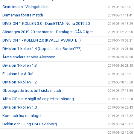
Grym insats i Vikingahallen
2019-08-25 13:01
Damernas första match
2019-08-17 11:41
DIVISION 1-KOLLEN 3.0 - DamETTAN Norra 2019-20
2019-05-19 13:29
Säsongen 2019-20 har startat - Damlaget IGÅNG igen!
2019-05-02 23:50
DIVISION 1 - KOLLEN 2.0 (KVALET AVBRUTET)
2019-04-19 08:21
Division 1-kollen 1:4 (Uppsala eller Boden???)
2019-04-14 21:48
Årets spelare är Moa Alexsson
2019-04-13 22:30
Division 1-kollen 1.3
2019-03-26 21:35
En pinne för Alfta!
2019-03-23 15:51
Division 1-kollen 1.2
2019-03-18 13:50
Obesegrade trots tuff sista match
2019-03-17 16:59
Alfta GIF satte sigill på en perfekt säsong
2019-03-17 16:58
Division 1-kollen 1.0
2019-03-16 22:43
Kom och fira damlaget
2019-03-14 16:32
Dehlin och Ljung i P4 Gävleborg
2019-03-14 15:07
2019-03-12 12:00