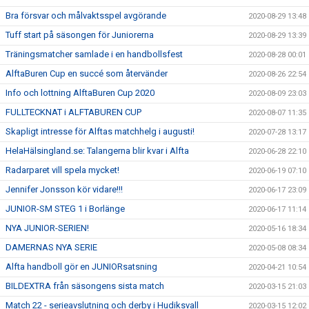
Bra försvar och målvaktsspel avgörande
2020-08-29 13:48
Tuff start på säsongen för Juniorerna
2020-08-29 13:39
Träningsmatcher samlade i en handbollsfest
2020-08-28 00:01
AlftaBuren Cup en succé som återvänder
2020-08-26 22:54
Info och lottning AlftaBuren Cup 2020
2020-08-09 23:03
FULLTECKNAT i ALFTABUREN CUP
2020-08-07 11:35
Skapligt intresse för Alftas matchhelg i augusti!
2020-07-28 13:17
HelaHälsingland.se: Talangerna blir kvar i Alfta
2020-06-28 22:10
Radarparet vill spela mycket!
2020-06-19 07:10
Jennifer Jonsson kör vidare!!!
2020-06-17 23:09
JUNIOR-SM STEG 1 i Borlänge
2020-06-17 11:14
NYA JUNIOR-SERIEN!
2020-05-16 18:34
DAMERNAS NYA SERIE
2020-05-08 08:34
Alfta handboll gör en JUNIORsatsning
2020-04-21 10:54
BILDEXTRA från säsongens sista match
2020-03-15 21:03
Match 22 - serieavslutning och derby i Hudiksvall
2020-03-15 12:02