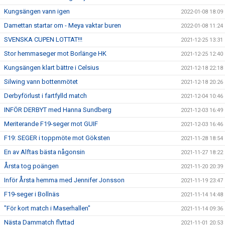
Kungsängen vann igen
2022-01-08 18:09
Damettan startar om - Meya vaktar buren
2022-01-08 11:24
SVENSKA CUPEN LOTTAT!!!
2021-12-25 13:31
Stor hemmaseger mot Borlänge HK
2021-12-25 12:40
Kungsängen klart bättre i Celsius
2021-12-18 22:18
Silwing vann bottenmötet
2021-12-18 20:26
Derbyförlust i fartfylld match
2021-12-04 10:46
INFÖR DERBYT med Hanna Sundberg
2021-12-03 16:49
Meriterande F19-seger mot GUIF
2021-12-03 16:46
F19: SEGER i toppmöte mot Göksten
2021-11-28 18:54
En av Alftas bästa någonsin
2021-11-27 18:22
Årsta tog poängen
2021-11-20 20:39
Inför Årsta hemma med Jennifer Jonsson
2021-11-19 23:47
F19-seger i Bollnäs
2021-11-14 14:48
"För kort match i Maserhallen"
2021-11-14 09:36
Nästa Dammatch flyttad
2021-11-01 20:53