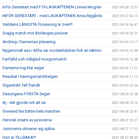
Inför Seriestart med F19-LAGKAPTENEN Linnea Mogren
2021-09-28 12:37
INFÖR SERIESTART - med LAGKAPTENEN Anna Nygårds
2021-09-27 06:15
Världens LÄNGSTA försäsong är över!!!
2021-09-24 06:47
Svajjig match mot Borlänges juniorer
2021-09-18 20:21
Ändring i Damernas planering
2021-09-09 13:17
Nygammalt ess i Alfta när moderklubben fick en lektion
2021-09-05 21:48
Fartfylld och målglad morgonmatch
2021-09-05 16:38
Damerna tog klar seger
2021-09-04 17:21
Resultat i träningsmatchhelgen
2021-09-04 11:13
Gigantiskt fall framåt
2021-09-03 22:56
Säsongens FÖRSTA Seger
2021-08-29 22:28
Aj - det gjorde ont att se
2021-08-28 23:10
Önnered lite bättre hela matchen
2021-08-28 22:41
Heroisk insats av juniorerna
2021-08-27 23:27
Juniorerna utmanar sig själva
2021-08-27 17:52
Hon är TILLBAKA!!!
2021-08-27 08:29