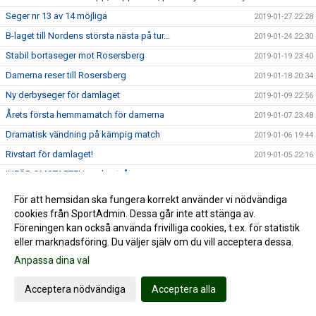
Seger nr 13 av 14 möjliga
2019-01-27 22:28
B-laget till Nordens största nästa på tur...
2019-01-24 22:30
Stabil bortaseger mot Rosersberg
2019-01-19 23:40
Damerna reser till Rosersberg
2019-01-18 20:34
Ny derbyseger för damlaget
2019-01-09 22:56
Årets första hemmamatch för damerna
2019-01-07 23:48
Dramatisk vändning på kämpig match
2019-01-06 19:44
Rivstart för damlaget!
2019-01-05 22:16
INFÖR OMSTARTEN av damtvåan
2019-01-04 22:00
Alfta GIF Handboll önskar GOD JUL!
2018-12-23 17:33
För att hemsidan ska fungera korrekt använder vi nödvändiga
cookies från SportAdmin. Dessa går inte att stänga av.
Alfta GIF satte snygg punkt för historisk höstsäsong
2018-12-15 22:59
Föreningen kan också använda frivilliga cookies, t.ex. för statistik
Svårspelat när damerna kompletterade hösten
2018-12-15 17:25
eller marknadsföring. Du väljer själv om du vill acceptera dessa.
Damerna möter ännu ett topplag
2018-12-13 22:30
Anpassa dina val
14-målsseger i Maserhallen
2018-12-08 21:52
Acceptera nödvändiga
Acceptera alla
"Högriskmatch" i Maser...
2018-12-08 06:47
Händelserikt toppmöte mot Rosersberg
2018-12-02 17:04