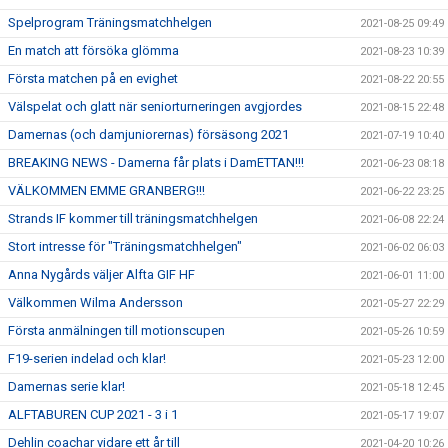
Spelprogram Träningsmatchhelgen
2021-08-25 09:49
En match att försöka glömma
2021-08-23 10:39
Första matchen på en evighet
2021-08-22 20:55
Välspelat och glatt när seniorturneringen avgjordes
2021-08-15 22:48
Damernas (och damjuniorernas) försäsong 2021
2021-07-19 10:40
BREAKING NEWS - Damerna får plats i DamETTAN!!!
2021-06-23 08:18
VÄLKOMMEN EMME GRANBERG!!!
2021-06-22 23:25
Strands IF kommer till träningsmatchhelgen
2021-06-08 22:24
Stort intresse för "Träningsmatchhelgen"
2021-06-02 06:03
Anna Nygårds väljer Alfta GIF HF
2021-06-01 11:00
Välkommen Wilma Andersson
2021-05-27 22:29
Första anmälningen till motionscupen
2021-05-26 10:59
F19-serien indelad och klar!
2021-05-23 12:00
Damernas serie klar!
2021-05-18 12:45
ALFTABUREN CUP 2021 - 3 i 1
2021-05-17 19:07
Dehlin coachar vidare ett år till
2021-04-20 10:26