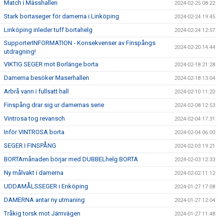
Match i Mässhallen
2024-02-25 08:22
Stark bortaseger för damerna i Linköping
2024-02-24 19:45
Linköping inleder tuff bortahelg
2024-02-24 12:57
SupporterINFORMATION - Konsekvenser av Finspångs
2024-02-20 14:44
utdragning!
VIKTIG SEGER mot Borlänge borta
2024-02-18 21:28
Damerna besöker Maserhallen
2024-02-18 13:04
Arbrå vann i fullsatt hall
2024-02-10 11:20
Finspång drar sig ur damernas serie
2024-02-08 12:53
Vintrosa tog revansch
2024-02-04 17:31
Inför VINTROSA borta
2024-02-04 06:00
SEGER I FINSPÅNG
2024-02-03 19:21
BORTAmånaden börjar med DUBBELhelg BORTA
2024-02-03 12:33
Ny målvakt i damerna
2024-02-02 11:12
UDDAMÅLSSEGER i Enköping
2024-01-27 17:08
DAMERNA antar ny utmaning
2024-01-27 12:04
Tråkig torsk mot Järnvägen
2024-01-27 11:48