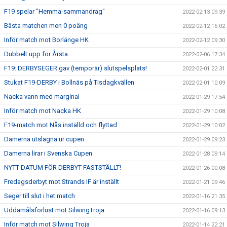
F19 spelar "Hemma-sammandrag"
2022-02-13 09:39
Bästa matchen men 0 poäng
2022-02-12 16:02
Inför match mot Borlänge HK
2022-02-12 09:30
Dubbelt upp för Årsta
2022-02-06 17:34
F19: DERBYSEGER gav (temporär) slutspelsplats!
2022-02-01 22:31
Stukat F19-DERBY i Bollnäs på Tisdagkvällen
2022-02-01 10:09
Nacka vann med marginal
2022-01-29 17:54
Inför match mot Nacka HK
2022-01-29 10:08
F19-match mot Nås inställd och flyttad
2022-01-29 10:02
Damerna utslagna ur cupen
2022-01-29 09:23
Damerna lirar i Svenska Cupen
2022-01-28 09:14
NYTT DATUM FÖR DERBYT FASTSTÄLLT!
2022-01-26 00:08
Fredagsderbyt mot Strands IF är inställt
2022-01-21 09:46
Seger till slut i het match
2022-01-16 21:35
Uddamålsförlust mot SilwingTroja
2022-01-16 09:13
Inför match mot Silwing Troja
2022-01-14 22:21