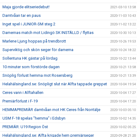
Maja gjorde elitseriedebut!
2021-03-10 13:58
Damtvåan tar en paus
2020-11-03 10:43
Inget spel i JUNIOR-SM steg 2
2020-11-02 13:22
Damernas match mot Lidingö SK INSTÄLLD / flyttas
2020-10-30 10:13
Marlene Ljung hoppas på trendbrott
2020-10-26 19:53
Superviktig och skön seger för damerna
2020-10-24 18:22
Sollentuna HK gästar på lördag
2020-10-22 13:44
10 minuter som förstörde dagen
2020-10-21 13:58
Snöplig förlust hemma mot Rosersberg
2020-10-21 13:39
Helahälsingland.se: Snöpligt slut när Alfta tappade greppet
2020-10-04 19:54
Ceres vann i Alftahallen
2020-10-04 17:27
Premiärförlust i F-19
2020-10-04 17:20
HEMMAPREMIÄR damtvåan mot HK Ceres från Norrtälje
2020-10-03 05:10
USM F-18 spelas "hemma" i Edsbyn
2020-10-02 14:35
PREMIÄR: U19 Region Öst
2020-10-02 05:25
Helahälsingland.se: Alfta krigade hem premiärseger
2020-09-28 21:20