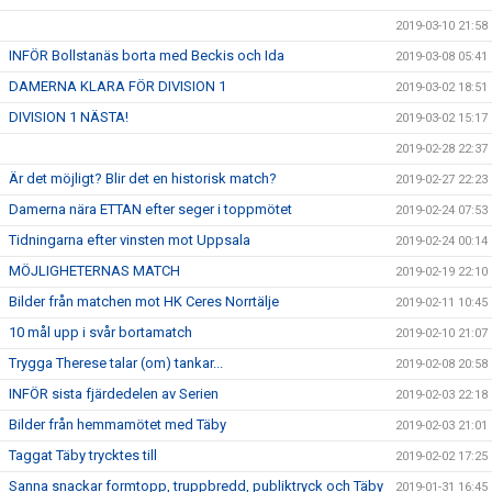
2019-03-10 21:58
INFÖR Bollstanäs borta med Beckis och Ida
2019-03-08 05:41
DAMERNA KLARA FÖR DIVISION 1
2019-03-02 18:51
DIVISION 1 NÄSTA!
2019-03-02 15:17
2019-02-28 22:37
Är det möjligt? Blir det en historisk match?
2019-02-27 22:23
Damerna nära ETTAN efter seger i toppmötet
2019-02-24 07:53
Tidningarna efter vinsten mot Uppsala
2019-02-24 00:14
MÖJLIGHETERNAS MATCH
2019-02-19 22:10
Bilder från matchen mot HK Ceres Norrtälje
2019-02-11 10:45
10 mål upp i svår bortamatch
2019-02-10 21:07
Trygga Therese talar (om) tankar...
2019-02-08 20:58
INFÖR sista fjärdedelen av Serien
2019-02-03 22:18
Bilder från hemmamötet med Täby
2019-02-03 21:01
Taggat Täby trycktes till
2019-02-02 17:25
Sanna snackar formtopp, truppbredd, publiktryck och Täby
2019-01-31 16:45