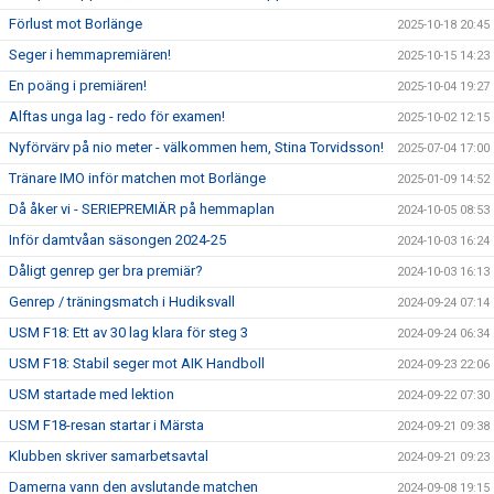
Förlust mot Borlänge
2025-10-18 20:45
Seger i hemmapremiären!
2025-10-15 14:23
En poäng i premiären!
2025-10-04 19:27
Alftas unga lag - redo för examen!
2025-10-02 12:15
Nyförvärv på nio meter - välkommen hem, Stina Torvidsson!
2025-07-04 17:00
Tränare IMO inför matchen mot Borlänge
2025-01-09 14:52
Då åker vi - SERIEPREMIÄR på hemmaplan
2024-10-05 08:53
Inför damtvåan säsongen 2024-25
2024-10-03 16:24
Dåligt genrep ger bra premiär?
2024-10-03 16:13
Genrep / träningsmatch i Hudiksvall
2024-09-24 07:14
USM F18: Ett av 30 lag klara för steg 3
2024-09-24 06:34
USM F18: Stabil seger mot AIK Handboll
2024-09-23 22:06
USM startade med lektion
2024-09-22 07:30
USM F18-resan startar i Märsta
2024-09-21 09:38
Klubben skriver samarbetsavtal
2024-09-21 09:23
Damerna vann den avslutande matchen
2024-09-08 19:15