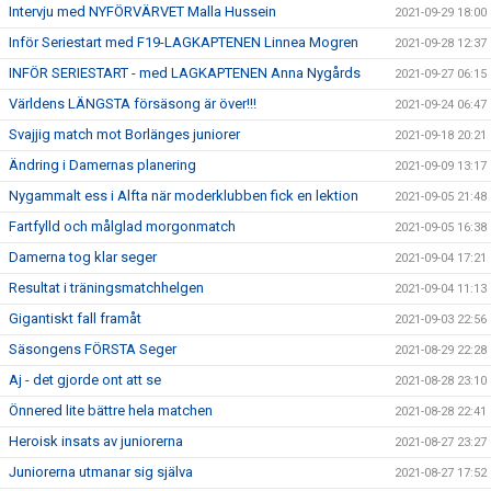
Intervju med NYFÖRVÄRVET Malla Hussein
2021-09-29 18:00
Inför Seriestart med F19-LAGKAPTENEN Linnea Mogren
2021-09-28 12:37
INFÖR SERIESTART - med LAGKAPTENEN Anna Nygårds
2021-09-27 06:15
Världens LÄNGSTA försäsong är över!!!
2021-09-24 06:47
Svajjig match mot Borlänges juniorer
2021-09-18 20:21
Ändring i Damernas planering
2021-09-09 13:17
Nygammalt ess i Alfta när moderklubben fick en lektion
2021-09-05 21:48
Fartfylld och målglad morgonmatch
2021-09-05 16:38
Damerna tog klar seger
2021-09-04 17:21
Resultat i träningsmatchhelgen
2021-09-04 11:13
Gigantiskt fall framåt
2021-09-03 22:56
Säsongens FÖRSTA Seger
2021-08-29 22:28
Aj - det gjorde ont att se
2021-08-28 23:10
Önnered lite bättre hela matchen
2021-08-28 22:41
Heroisk insats av juniorerna
2021-08-27 23:27
Juniorerna utmanar sig själva
2021-08-27 17:52