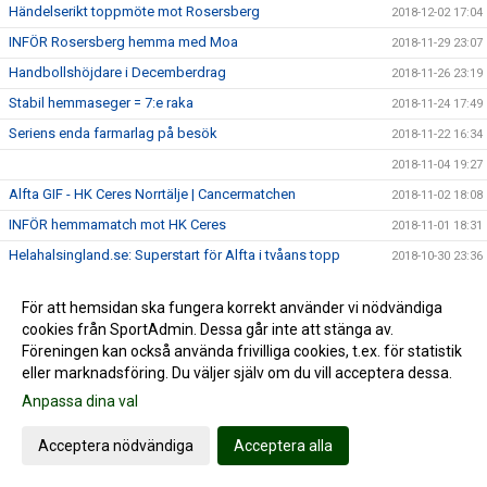
Händelserikt toppmöte mot Rosersberg
2018-12-02 17:04
INFÖR Rosersberg hemma med Moa
2018-11-29 23:07
Handbollshöjdare i Decemberdrag
2018-11-26 23:19
Stabil hemmaseger = 7:e raka
2018-11-24 17:49
Seriens enda farmarlag på besök
2018-11-22 16:34
2018-11-04 19:27
Alfta GIF - HK Ceres Norrtälje | Cancermatchen
2018-11-02 18:08
INFÖR hemmamatch mot HK Ceres
2018-11-01 18:31
Helahalsingland.se: Superstart för Alfta i tvåans topp
2018-10-30 23:36
2018-10-28 23:07
För att hemsidan ska fungera korrekt använder vi nödvändiga
Damerna reser till Tibble
2018-10-26 21:26
cookies från SportAdmin. Dessa går inte att stänga av.
TUNG seger i tuff match
2018-10-20 19:16
Föreningen kan också använda frivilliga cookies, t.ex. för statistik
eller marknadsföring. Du väljer själv om du vill acceptera dessa.
INFÖR tidiga toppmötet
2018-10-18 18:15
Anpassa dina val
Sjuk halvlek grundlade överraskande storseger
2018-10-13 22:20
Damerna antar tuffaste utmaningen hittills
2018-10-12 22:22
Acceptera nödvändiga
Acceptera alla
Mål av Thessan i frustrerande seger
2018-10-06 17:14