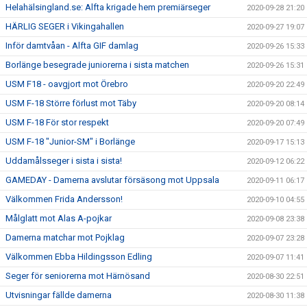
Helahälsingland.se: Alfta krigade hem premiärseger
2020-09-28 21:20
HÄRLIG SEGER i Vikingahallen
2020-09-27 19:07
Inför damtvåan - Alfta GIF damlag
2020-09-26 15:33
Borlänge besegrade juniorerna i sista matchen
2020-09-26 15:31
USM F18 - oavgjort mot Örebro
2020-09-20 22:49
USM F-18 Större förlust mot Täby
2020-09-20 08:14
USM F-18 För stor respekt
2020-09-20 07:49
USM F-18 "Junior-SM" i Borlänge
2020-09-17 15:13
Uddamålsseger i sista i sista!
2020-09-12 06:22
GAMEDAY - Damerna avslutar försäsong mot Uppsala
2020-09-11 06:17
Välkommen Frida Andersson!
2020-09-10 04:55
Målglatt mot Alas A-pojkar
2020-09-08 23:38
Damerna matchar mot Pojklag
2020-09-07 23:28
Välkommen Ebba Hildingsson Edling
2020-09-07 11:41
Seger för seniorerna mot Härnösand
2020-08-30 22:51
Utvisningar fällde damerna
2020-08-30 11:38