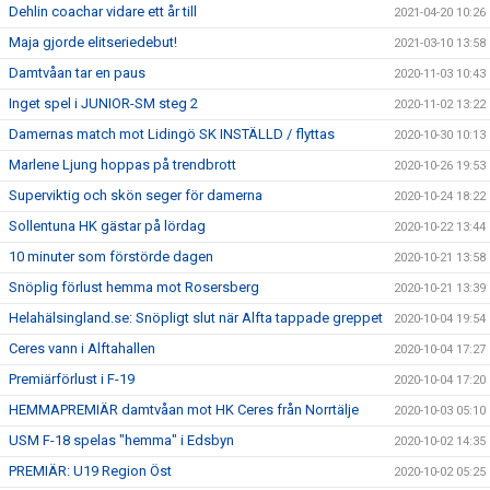
Dehlin coachar vidare ett år till
2021-04-20 10:26
Maja gjorde elitseriedebut!
2021-03-10 13:58
Damtvåan tar en paus
2020-11-03 10:43
Inget spel i JUNIOR-SM steg 2
2020-11-02 13:22
Damernas match mot Lidingö SK INSTÄLLD / flyttas
2020-10-30 10:13
Marlene Ljung hoppas på trendbrott
2020-10-26 19:53
Superviktig och skön seger för damerna
2020-10-24 18:22
Sollentuna HK gästar på lördag
2020-10-22 13:44
10 minuter som förstörde dagen
2020-10-21 13:58
Snöplig förlust hemma mot Rosersberg
2020-10-21 13:39
Helahälsingland.se: Snöpligt slut när Alfta tappade greppet
2020-10-04 19:54
Ceres vann i Alftahallen
2020-10-04 17:27
Premiärförlust i F-19
2020-10-04 17:20
HEMMAPREMIÄR damtvåan mot HK Ceres från Norrtälje
2020-10-03 05:10
USM F-18 spelas "hemma" i Edsbyn
2020-10-02 14:35
PREMIÄR: U19 Region Öst
2020-10-02 05:25