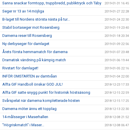
Sanna snackar formtopp, truppbredd, publiktryck och Täby
2019-01-31 16:45
Seger nr 13 av 14 möjliga
2019-01-27 22:28
B-laget till Nordens största nästa på tur...
2019-01-24 22:30
Stabil bortaseger mot Rosersberg
2019-01-19 23:40
Damerna reser till Rosersberg
2019-01-18 20:34
Ny derbyseger för damlaget
2019-01-09 22:56
Årets första hemmamatch för damerna
2019-01-07 23:48
Dramatisk vändning på kämpig match
2019-01-06 19:44
Rivstart för damlaget!
2019-01-05 22:16
INFÖR OMSTARTEN av damtvåan
2019-01-04 22:00
Alfta GIF Handboll önskar GOD JUL!
2018-12-23 17:33
Alfta GIF satte snygg punkt för historisk höstsäsong
2018-12-15 22:59
Svårspelat när damerna kompletterade hösten
2018-12-15 17:25
Damerna möter ännu ett topplag
2018-12-13 22:30
14-målsseger i Maserhallen
2018-12-08 21:52
"Högriskmatch" i Maser...
2018-12-08 06:47