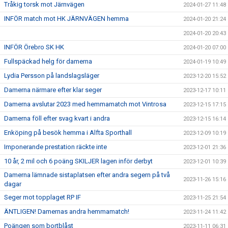
Tråkig torsk mot Järnvägen
2024-01-27 11:48
INFÖR match mot HK JÄRNVÄGEN hemma
2024-01-20 21:24
2024-01-20 20:43
INFÖR Örebro SK HK
2024-01-20 07:00
Fullspäckad helg för damerna
2024-01-19 10:49
Lydia Persson på landslagsläger
2023-12-20 15:52
Damerna närmare efter klar seger
2023-12-17 10:11
Damerna avslutar 2023 med hemmamatch mot Vintrosa
2023-12-15 17:15
Damerna föll efter svag kvart i andra
2023-12-15 16:14
Enköping på besök hemma i Alfta Sporthall
2023-12-09 10:19
Imponerande prestation räckte inte
2023-12-01 21:36
10 år, 2 mil och 6 poäng SKILJER lagen inför derbyt
2023-12-01 10:39
Damerna lämnade sistaplatsen efter andra segern på två
2023-11-26 15:16
dagar
Seger mot topplaget RP IF
2023-11-25 21:54
ÄNTLIGEN! Damernas andra hemmamatch!
2023-11-24 11:42
Poängen som bortblåst
2023-11-11 06:31