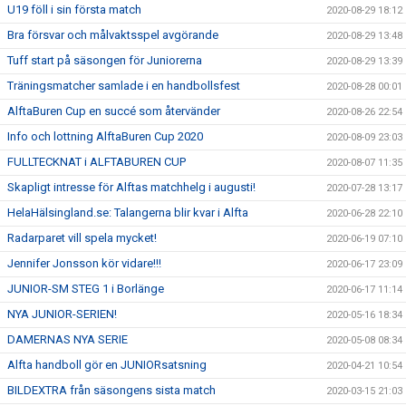
U19 föll i sin första match
2020-08-29 18:12
Bra försvar och målvaktsspel avgörande
2020-08-29 13:48
Tuff start på säsongen för Juniorerna
2020-08-29 13:39
Träningsmatcher samlade i en handbollsfest
2020-08-28 00:01
AlftaBuren Cup en succé som återvänder
2020-08-26 22:54
Info och lottning AlftaBuren Cup 2020
2020-08-09 23:03
FULLTECKNAT i ALFTABUREN CUP
2020-08-07 11:35
Skapligt intresse för Alftas matchhelg i augusti!
2020-07-28 13:17
HelaHälsingland.se: Talangerna blir kvar i Alfta
2020-06-28 22:10
Radarparet vill spela mycket!
2020-06-19 07:10
Jennifer Jonsson kör vidare!!!
2020-06-17 23:09
JUNIOR-SM STEG 1 i Borlänge
2020-06-17 11:14
NYA JUNIOR-SERIEN!
2020-05-16 18:34
DAMERNAS NYA SERIE
2020-05-08 08:34
Alfta handboll gör en JUNIORsatsning
2020-04-21 10:54
BILDEXTRA från säsongens sista match
2020-03-15 21:03