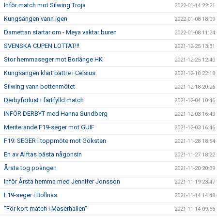
Inför match mot Silwing Troja
2022-01-14 22:21
Kungsängen vann igen
2022-01-08 18:09
Damettan startar om - Meya vaktar buren
2022-01-08 11:24
SVENSKA CUPEN LOTTAT!!!
2021-12-25 13:31
Stor hemmaseger mot Borlänge HK
2021-12-25 12:40
Kungsängen klart bättre i Celsius
2021-12-18 22:18
Silwing vann bottenmötet
2021-12-18 20:26
Derbyförlust i fartfylld match
2021-12-04 10:46
INFÖR DERBYT med Hanna Sundberg
2021-12-03 16:49
Meriterande F19-seger mot GUIF
2021-12-03 16:46
F19: SEGER i toppmöte mot Göksten
2021-11-28 18:54
En av Alftas bästa någonsin
2021-11-27 18:22
Årsta tog poängen
2021-11-20 20:39
Inför Årsta hemma med Jennifer Jonsson
2021-11-19 23:47
F19-seger i Bollnäs
2021-11-14 14:48
"För kort match i Maserhallen"
2021-11-14 09:36