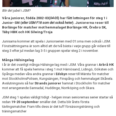
TABELL
Blir det jubel i JSM?
Våra juniorer, födda 2002-03(
04-05
) har fått lottningen för steg 1 i
Junior-SM (
eller USM F18 som det också heter
). Juniorerna reser till
Borlänge för matcher mot hemmalaget Borlänge HK, Örebro SK,
Täby HBK och HK Silwing/Troja
Junisarna kommer att spela i Juniorserien med 01:orna men också i JSM.
Förutsättningarna är som alltid att de två bästa i varje grupp går vidare till
steg 3 efter jul medan lag 3-5 i gruppen spelar steg 2 i november.
Många Hälsingelag
I år är det ovanligt många Hälsinge-lag med i JSM. Våra grannar i
Arbrå HK
kommer att få spela hemma i steg 1 mot Härnösand, Lidingö, Göksten och
Spånga medan våra andra grannar i
Edsbyn
reser till Märsta för matcher
mot StockholmsPolisen, Kungsängen, Finspång och hemmalaget Skånela.
Avslutningsvis så har
Strands juniorer
hamnat i Stockholm för matcher
mot arrangerande Sannadal, Huddinge, Norrköping och Skara.
JSM steg 1 spelas väldigt tidigt - helgen innan seniorernas serier startar så
redan
19-20 september
smäller det. Detta blir årets första
tävlingsmatcher. Fram tills dess är det tuff försäsongsträning och
träningsmatcher