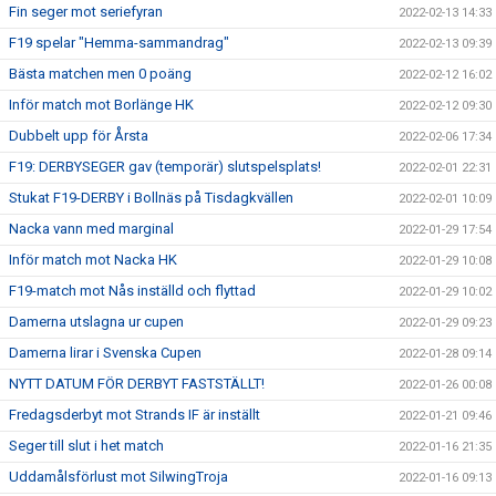
Fin seger mot seriefyran
2022-02-13 14:33
F19 spelar "Hemma-sammandrag"
2022-02-13 09:39
Bästa matchen men 0 poäng
2022-02-12 16:02
Inför match mot Borlänge HK
2022-02-12 09:30
Dubbelt upp för Årsta
2022-02-06 17:34
F19: DERBYSEGER gav (temporär) slutspelsplats!
2022-02-01 22:31
Stukat F19-DERBY i Bollnäs på Tisdagkvällen
2022-02-01 10:09
Nacka vann med marginal
2022-01-29 17:54
Inför match mot Nacka HK
2022-01-29 10:08
F19-match mot Nås inställd och flyttad
2022-01-29 10:02
Damerna utslagna ur cupen
2022-01-29 09:23
Damerna lirar i Svenska Cupen
2022-01-28 09:14
NYTT DATUM FÖR DERBYT FASTSTÄLLT!
2022-01-26 00:08
Fredagsderbyt mot Strands IF är inställt
2022-01-21 09:46
Seger till slut i het match
2022-01-16 21:35
Uddamålsförlust mot SilwingTroja
2022-01-16 09:13