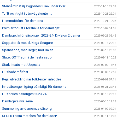
Stenhård batalj avgjordes 3 sekunder kvar
2023-11-10 22:09
Tufft och tight i Järnvägsknuten...
2023-10-28 22:01
Hemmaförlust för damerna
2023-10-21 15:07
Premiärförlust i Torshälla för damlaget
2023-10-02 14:51
Damlaget Inför säsongen 2023-24- Division 2 damer
2023-09-28 06:45
Soppatorsk mot duktiga Gnagare
2023-09-16 20:12
Spännande, men seger, mot Bajen
2023-09-16 20:00
Slutet GOTT som i de flesta sagor
2023-09-11 10:22
Stark insats mot Uppsala
2023-09-09 16:48
F19 hade målfest
2023-09-09 12:51
Rejäl utveckling när folkfesten inleddes
2023-09-09 07:11
Innesäsongen igång på riktigt för damerna
2023-08-21 22:46
F19-serien säsongen 2023-24
2023-05-18 20:18
Damlagets nya serie
2023-05-10 12:18
Summering av damernas säsong
2023-04-09 09:01
SEGER i sista matchen för damlaget!
2023-03-11 17:08