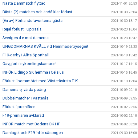
Nästa Dammatch flyttad
2021-11-01 20:53
Bästa (?) matchen och ändå klar förlust
2021-10-30 23:04
(En av) Förhandsfavoriterna gästar
2021-10-30 13:17
Rejäl förlust i Uppsala
2021-10-23 16:04
Sveriges 4:e mot damerna
2021-10-23 10:47
UNGDOMARNAS KVÄLL vid Hemmaderbyseger!
2021-10-19 23:33
F19-derby i Alfta Sporthall
2021-10-18 15:42
Oavgjort i nykomlingskampen!
2021-10-17 14:15
INFÖR Lidingö SK hemma i Celsius
2021-10-15 16:45
Förlust i bortamötet med VästeråsIrsta F19
2021-10-10 12:04
Damerna ej värda poäng
2021-10-09 20:10
Dubbelmatcher i Västerås
2021-10-09 09:35
Förlust i premiären
2021-10-02 22:56
F19-premiären avklarad
2021-10-02 22:18
INFÖR match mot Bodens BK HF
2021-10-02 08:20
Damlaget och F19 inför säsongen
2021-09-30 18:00