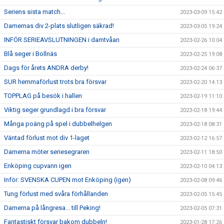
Seriens sista match...
2023-03-09 15:42
Damernas div 2-plats slutligen säkrad!
2023-03-05 19:24
INFÖR SERIEAVSLUTNINGEN i damtvåan
2023-02-26 10:04
Blå seger i Bollnäs
2023-02-25 19:08
Dags för årets ANDRA derby!
2023-02-24 06:37
SUR hemmaförlust trots bra försvar
2023-02-20 14:13
TOPPLAG på besök i hallen
2023-02-19 11:10
Viktig seger grundlagd i bra försvar
2023-02-18 19:44
Många poäng på spel i dubbelhelgen
2023-02-18 08:31
Väntad förlust mot div 1-laget
2023-02-12 16:57
Damerna möter seriesegraren
2023-02-11 18:50
Enköping cupvann igen
2023-02-10 04:13
Inför: SVENSKA CUPEN mot Enköping (igen)
2023-02-08 09:46
Tung förlust med svåra förhållanden
2023-02-05 15:45
Damerna på långresa... till Peking!
2023-02-05 07:31
Fantastiskt försvar bakom dubbeln!
2023-01-28 17:26