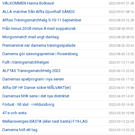
VÄLKOMMEN Hanna Bolkeus!
2022-09-07 21:38
ALLA matcher från Alfta Sporthall SÄNDS
2022-09-07 08:16
Alftas Träningsmatchhelg 9-10-11 September
2022-08-29 16:28
Från minus 20 till minus 8 med soppatorsk
2022-08-28 09:07
Morgonmatch med ungt damlag
2022-08-28 08:53
Premiärvinst när damerna träningsspelade
2022-08-26 23:42
Damerna gör säsongspremiär i Rosersberg
2022-08-26 13:25
Fullt i träningsmatchhelgen
2022-07-13 11:04
ALFTAS TräningsmatchHelg 2022
2022-06-15 22:02
Damernas spelprogram i nya serien
2022-06-05 17:52
Alfta GIF HF Damer söker MÅLVAKT(er)
2022-06-01 19:38
Damernas NYA serie i det nya distriktet
2022-04-29 14:47
Förlust - till slut - i Hildursborg
2022-03-20 16:45
47:e och sista
2022-03-20 10:08
Mellansveriges BÄSTA (eller näst bästa) F19-LAG
2022-03-13 22:59
Damerna höll ett tag
2022-03-13 22:23