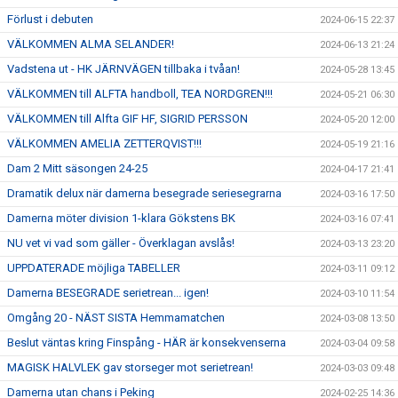
Förlust i debuten
2024-06-15 22:37
VÄLKOMMEN ALMA SELANDER!
2024-06-13 21:24
Vadstena ut - HK JÄRNVÄGEN tillbaka i tvåan!
2024-05-28 13:45
VÄLKOMMEN till ALFTA handboll, TEA NORDGREN!!!
2024-05-21 06:30
VÄLKOMMEN till Alfta GIF HF, SIGRID PERSSON
2024-05-20 12:00
VÄLKOMMEN AMELIA ZETTERQVIST!!!
2024-05-19 21:16
Dam 2 Mitt säsongen 24-25
2024-04-17 21:41
Dramatik delux när damerna besegrade seriesegrarna
2024-03-16 17:50
Damerna möter division 1-klara Gökstens BK
2024-03-16 07:41
NU vet vi vad som gäller - Överklagan avslås!
2024-03-13 23:20
UPPDATERADE möjliga TABELLER
2024-03-11 09:12
Damerna BESEGRADE serietrean... igen!
2024-03-10 11:54
Omgång 20 - NÄST SISTA Hemmamatchen
2024-03-08 13:50
Beslut väntas kring Finspång - HÄR är konsekvenserna
2024-03-04 09:58
MAGISK HALVLEK gav storseger mot serietrean!
2024-03-03 09:48
Damerna utan chans i Peking
2024-02-25 14:36