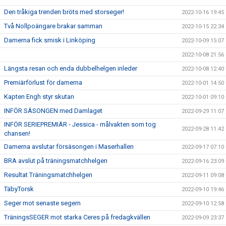
Den tråkiga trenden bröts med storseger!
2022-10-16 19:45
Två Nollpoängare brakar samman
2022-10-15 22:34
Damerna fick smisk i Linköping
2022-10-09 15:07
2022-10-08 21:56
Längsta resan och enda dubbelhelgen inleder
2022-10-08 12:40
Premiärförlust för damerna
2022-10-01 14:50
Kapten Engh styr skutan
2022-10-01 09:10
INFÖR SÄSONGEN med Damlaget
2022-09-29 11:07
INFÖR SERIEPREMIÄR - Jessica - målvakten som tog
2022-09-28 11:42
chansen!
Damerna avslutar försäsongen i Maserhallen
2022-09-17 07:10
BRA avslut på träningsmatchhelgen
2022-09-16 23:09
Resultat Träningsmatchhelgen
2022-09-11 09:08
TäbyTorsk
2022-09-10 19:46
Seger mot senaste segern
2022-09-10 12:58
TräningsSEGER mot starka Ceres på fredagkvällen
2022-09-09 23:37