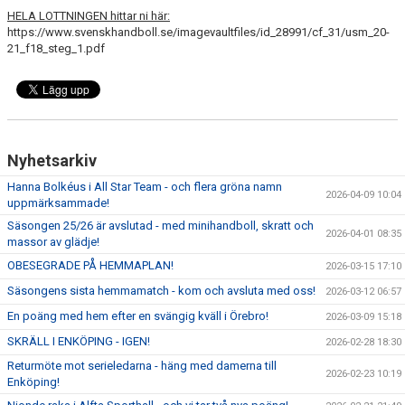
HELA LOTTNINGEN hittar ni här:
https://www.svenskhandboll.se/imagevaultfiles/id_28991/cf_31/usm_20-
21_f18_steg_1.pdf
Nyhetsarkiv
Hanna Bolkéus i All Star Team - och flera gröna namn
2026-04-09 10:04
uppmärksammade!
Säsongen 25/26 är avslutad - med minihandboll, skratt och
2026-04-01 08:35
massor av glädje!
OBESEGRADE PÅ HEMMAPLAN!
2026-03-15 17:10
Säsongens sista hemmamatch - kom och avsluta med oss!
2026-03-12 06:57
En poäng med hem efter en svängig kväll i Örebro!
2026-03-09 15:18
SKRÄLL I ENKÖPING - IGEN!
2026-02-28 18:30
Returmöte mot serieledarna - häng med damerna till
2026-02-23 10:19
Enköping!