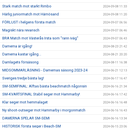
Stark match mot starkt Rimbo
2024-09-08 11:33
Härlig juniormatch mot Härnösand
2024-09-08 11:20
FÖRLUST i helgens första match
2024-09-07 06:56
Magiskt nära revansch
2024-09-07 06:46
BRA Match mot Västerås Irsta som "rann iväg"
2024-09-07 06:43
Damerna är igång!
2024-08-23 21:42
Damerna kastar igång...
2024-08-21 20:20
Damlagets försäsong
2024-08-11 16:38
MIDSOMMARLÄSNING - Damernas säsong 2023-24
2024-06-21 12:13
Sveriges tredje bästa lag!
2024-06-17 16:47
SM-SEMIFINAL: Alftas bästa beachmatch någonsin
2024-06-16 21:34
SM-KVARTSFINAL Stabil seger mot Hammarby!
2024-06-16 17:42
Klar seger mot hemmalaget
2024-06-16 16:48
Ny shoot-outseger mot Hammarby i morgonmatch
2024-06-16 16:43
DAMERNA SPELAR SM-SEMI
2024-06-16 13:34
HISTORISK första seger i Beach-SM
2024-06-15 23:06