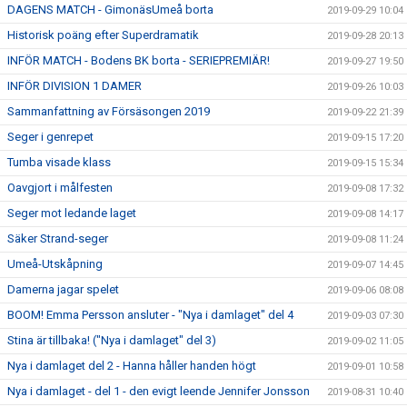
DAGENS MATCH - GimonäsUmeå borta
2019-09-29 10:04
Historisk poäng efter Superdramatik
2019-09-28 20:13
INFÖR MATCH - Bodens BK borta - SERIEPREMIÄR!
2019-09-27 19:50
INFÖR DIVISION 1 DAMER
2019-09-26 10:03
Sammanfattning av Försäsongen 2019
2019-09-22 21:39
Seger i genrepet
2019-09-15 17:20
Tumba visade klass
2019-09-15 15:34
Oavgjort i målfesten
2019-09-08 17:32
Seger mot ledande laget
2019-09-08 14:17
Säker Strand-seger
2019-09-08 11:24
Umeå-Utskåpning
2019-09-07 14:45
Damerna jagar spelet
2019-09-06 08:08
BOOM! Emma Persson ansluter - "Nya i damlaget" del 4
2019-09-03 07:30
Stina är tillbaka! ("Nya i damlaget" del 3)
2019-09-02 11:05
Nya i damlaget del 2 - Hanna håller handen högt
2019-09-01 10:58
Nya i damlaget - del 1 - den evigt leende Jennifer Jonsson
2019-08-31 10:40