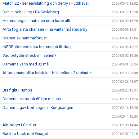
Match 22 - serieavslutning och derby i Hudiksvall
2020-03-15 12:02
Dehlin och Ljung i P4 Gävleborg
2020-03-12 15:38
Hemmaseger i matchen som hade allt
2020-03-09 18:20
Alfta tog sista chansen – nu väntar måstederby
2020-03-09 13:51
Dramatisk hemmaförlust
2020-03-07 17:04
INFÖR VästeråsIrsta hemma på lördag
2020-03-05 10:22
Vad betyder strecken i serien?
2020-03-02 14:30
Damerna vann med 32 mål
2020-03-01 08:34
Alftas osannolika halvlek – höll nollan i 24 minuter
2020-02-29 21:48
2020-02-26 23:07
Bra fight i Tumba
2020-02-23 16:37
Damerna siktar på 60 bra minuter
2020-02-23 11:24
Damerna gav bort segern i Kungsängen
2020-02-16 13:20
2020-02-14 12:25
AIK-seger i Celsius
2020-02-08 14:44
Back to back mot Gnaget
2020-02-07 01:15