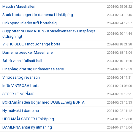
Match i Mässhallen
2024-02-25 08:22
Stark bortaseger för damerna i Linköping
2024-02-24 19:45
Linköping inleder tuff bortahelg
2024-02-24 12:57
SupporterINFORMATION - Konsekvenser av Finspångs
2024-02-20 14:44
utdragning!
VIKTIG SEGER mot Borlänge borta
2024-02-18 21:28
Damerna besöker Maserhallen
2024-02-18 13:04
Arbrå vann i fullsatt hall
2024-02-10 11:20
Finspång drar sig ur damernas serie
2024-02-08 12:53
Vintrosa tog revansch
2024-02-04 17:31
Inför VINTROSA borta
2024-02-04 06:00
SEGER I FINSPÅNG
2024-02-03 19:21
BORTAmånaden börjar med DUBBELhelg BORTA
2024-02-03 12:33
Ny målvakt i damerna
2024-02-02 11:12
UDDAMÅLSSEGER i Enköping
2024-01-27 17:08
DAMERNA antar ny utmaning
2024-01-27 12:04