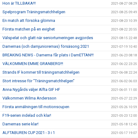
Hon är TILLBAKA!!!
2021-08-27 08:29
Spelprogram Träningsmatchhelgen
2021-08-25 09:49
En match att försöka glömma
2021-08-23 10:39
Första matchen på en evighet
2021-08-22 20:55
Välspelat och glatt när seniorturneringen avgjordes
2021-08-15 22:48
Damernas (och damjuniorernas) försäsong 2021
2021-07-19 10:40
BREAKING NEWS - Damerna får plats i DamETTAN!!!
2021-06-23 08:18
VÄLKOMMEN EMME GRANBERG!!!
2021-06-22 23:25
Strands IF kommer till träningsmatchhelgen
2021-06-08 22:24
Stort intresse för "Träningsmatchhelgen"
2021-06-02 06:03
Anna Nygårds väljer Alfta GIF HF
2021-06-01 11:00
Välkommen Wilma Andersson
2021-05-27 22:29
Första anmälningen till motionscupen
2021-05-26 10:59
F19-serien indelad och klar!
2021-05-23 12:00
Damernas serie klar!
2021-05-18 12:45
ALFTABUREN CUP 2021 - 3 i 1
2021-05-17 19:07