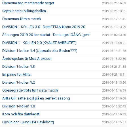
Damerna tog meriterande seger
2019-08-25 16:03
Grym insats i Vikingahallen
2019-08-25 13:01
Damernas första match
2019-08-17 11:41
DIVISION 1-KOLLEN 3.0 - DamETTAN Norra 2019-20
2019-05-19 13:29
Säsongen 2019-20 har startat - Damlaget IGÅNG igen!
2019-05-02 23:50
DIVISION 1 - KOLLEN 2.0 (KVALET AVBRUTET)
2019-04-19 08:21
Division 1-kollen 1:4 (Uppsala eller Boden???)
2019-04-14 21:48
Årets spelare är Moa Alexsson
2019-04-13 22:30
Division 1-kollen 1.3
2019-03-26 21:35
En pinne för Alfta!
2019-03-23 15:51
Division 1-kollen 1.2
2019-03-18 13:50
Obesegrade trots tuff sista match
2019-03-17 16:59
Alfta GIF satte sigill på en perfekt säsong
2019-03-17 16:58
Division 1-kollen 1.0
2019-03-16 22:43
Kom och fira damlaget
2019-03-14 16:32
Dehlin och Ljung i P4 Gävleborg
2019-03-14 15:07