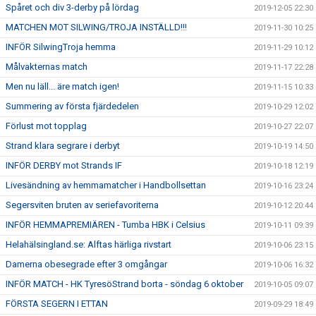
Spåret och div 3-derby på lördag
2019-12-05 22:30
MATCHEN MOT SILWING/TROJA INSTÄLLD!!!
2019-11-30 10:25
INFÖR SilwingTroja hemma
2019-11-29 10:12
Målvakternas match
2019-11-17 22:28
Men nu läll... äre match igen!
2019-11-15 10:33
Summering av första fjärdedelen
2019-10-29 12:02
Förlust mot topplag
2019-10-27 22:07
Strand klara segrare i derbyt
2019-10-19 14:50
INFÖR DERBY mot Strands IF
2019-10-18 12:19
Livesändning av hemmamatcher i Handbollsettan
2019-10-16 23:24
Segersviten bruten av seriefavoriterna
2019-10-12 20:44
INFÖR HEMMAPREMIÄREN - Tumba HBK i Celsius
2019-10-11 09:39
Helahälsingland.se: Alftas härliga rivstart
2019-10-06 23:15
Damerna obesegrade efter 3 omgångar
2019-10-06 16:32
INFÖR MATCH - HK TyresöStrand borta - söndag 6 oktober
2019-10-05 09:07
FÖRSTA SEGERN I ETTAN
2019-09-29 18:49