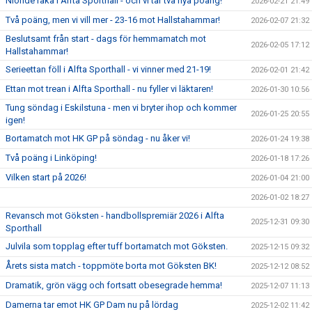
Nionde raka i Alfta Sporthall - och vi tar två nya poäng!
2026-02-21 21:49
Två poäng, men vi vill mer - 23-16 mot Hallstahammar!
2026-02-07 21:32
Beslutsamt från start - dags för hemmamatch mot
2026-02-05 17:12
Hallstahammar!
Serieettan föll i Alfta Sporthall - vi vinner med 21-19!
2026-02-01 21:42
Ettan mot trean i Alfta Sporthall - nu fyller vi läktaren!
2026-01-30 10:56
Tung söndag i Eskilstuna - men vi bryter ihop och kommer
2026-01-25 20:55
igen!
Bortamatch mot HK GP på söndag - nu åker vi!
2026-01-24 19:38
Två poäng i Linköping!
2026-01-18 17:26
Vilken start på 2026!
2026-01-04 21:00
2026-01-02 18:27
Revansch mot Göksten - handbollspremiär 2026 i Alfta
2025-12-31 09:30
Sporthall
Julvila som topplag efter tuff bortamatch mot Göksten.
2025-12-15 09:32
Årets sista match - toppmöte borta mot Göksten BK!
2025-12-12 08:52
Dramatik, grön vägg och fortsatt obesegrade hemma!
2025-12-07 11:13
Damerna tar emot HK GP Dam nu på lördag
2025-12-02 11:42