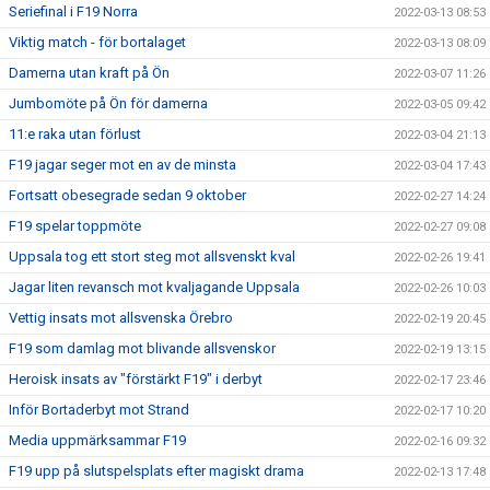
Seriefinal i F19 Norra
2022-03-13 08:53
Viktig match - för bortalaget
2022-03-13 08:09
Damerna utan kraft på Ön
2022-03-07 11:26
Jumbomöte på Ön för damerna
2022-03-05 09:42
11:e raka utan förlust
2022-03-04 21:13
F19 jagar seger mot en av de minsta
2022-03-04 17:43
Fortsatt obesegrade sedan 9 oktober
2022-02-27 14:24
F19 spelar toppmöte
2022-02-27 09:08
Uppsala tog ett stort steg mot allsvenskt kval
2022-02-26 19:41
Jagar liten revansch mot kvaljagande Uppsala
2022-02-26 10:03
Vettig insats mot allsvenska Örebro
2022-02-19 20:45
F19 som damlag mot blivande allsvenskor
2022-02-19 13:15
Heroisk insats av "förstärkt F19" i derbyt
2022-02-17 23:46
Inför Bortaderbyt mot Strand
2022-02-17 10:20
Media uppmärksammar F19
2022-02-16 09:32
F19 upp på slutspelsplats efter magiskt drama
2022-02-13 17:48