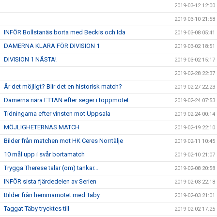
2019-03-12 12:00
2019-03-10 21:58
INFÖR Bollstanäs borta med Beckis och Ida
2019-03-08 05:41
DAMERNA KLARA FÖR DIVISION 1
2019-03-02 18:51
DIVISION 1 NÄSTA!
2019-03-02 15:17
2019-02-28 22:37
Är det möjligt? Blir det en historisk match?
2019-02-27 22:23
Damerna nära ETTAN efter seger i toppmötet
2019-02-24 07:53
Tidningarna efter vinsten mot Uppsala
2019-02-24 00:14
MÖJLIGHETERNAS MATCH
2019-02-19 22:10
Bilder från matchen mot HK Ceres Norrtälje
2019-02-11 10:45
10 mål upp i svår bortamatch
2019-02-10 21:07
Trygga Therese talar (om) tankar...
2019-02-08 20:58
INFÖR sista fjärdedelen av Serien
2019-02-03 22:18
Bilder från hemmamötet med Täby
2019-02-03 21:01
Taggat Täby trycktes till
2019-02-02 17:25