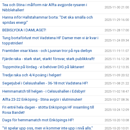
Tea och Stina i målform när Alfta avgjorde rysaren i
2025-11-30 21:00
Nibblehallen!
Hanna inför Hallstahammar borta: "Det ska smälla och
2025-11-29 16:00
spridas energi"
BEBISLYCKA I DAMLAGET!
2025-11-28 17:00
Tung bortaförlust mot Vadstena HF Damer men vi är kvar i
2025-11-24 09:34
toppstriden!
Framtiden visar klass - och Ljusnan tror på nya derbyn
2025-11-19 11:07
Fjärde raka - stark start, starkt försvar, stark publikkraft!
2025-11-16 12:28
Toppmöte på lördag - vi behöver DIG på läktaren!
2025-11-12 13:35
Tredje raka och 4/4 poäng i helgen!
2025-11-09 20:52
Segerjubel i Celsiushallen - 36-18 mot Vadstena HF!
2025-11-08 21:22
Hemmamatch till helgen - i Celsiushallen i Edsbyn!
2025-11-02 18:47
Alfta 23-22 Enköping - Stina avgör i slutminuten!
2025-10-27 08:36
Fri entré hela dagen - stötta Enköpings HF insamling till
2025-10-24 12:09
Rosa Bandet!
Dags för hemmamatch mot Enköpings HF!
2025-10-20 10:08
"Vi spelar upp oss, men vi kommer inte upp i nivå alls."
2025-10-20 10:01