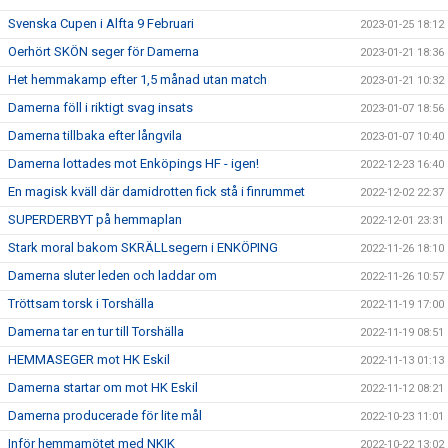
Svenska Cupen i Alfta 9 Februari
2023-01-25 18:12
Oerhört SKÖN seger för Damerna
2023-01-21 18:36
Het hemmakamp efter 1,5 månad utan match
2023-01-21 10:32
Damerna föll i riktigt svag insats
2023-01-07 18:56
Damerna tillbaka efter långvila
2023-01-07 10:40
Damerna lottades mot Enköpings HF - igen!
2022-12-23 16:40
En magisk kväll där damidrotten fick stå i finrummet
2022-12-02 22:37
SUPERDERBYT på hemmaplan
2022-12-01 23:31
Stark moral bakom SKRÄLLsegern i ENKÖPING
2022-11-26 18:10
Damerna sluter leden och laddar om
2022-11-26 10:57
Tröttsam torsk i Torshälla
2022-11-19 17:00
Damerna tar en tur till Torshälla
2022-11-19 08:51
HEMMASEGER mot HK Eskil
2022-11-13 01:13
Damerna startar om mot HK Eskil
2022-11-12 08:21
Damerna producerade för lite mål
2022-10-23 11:01
Inför hemmamötet med NKIK
2022-10-22 13:02