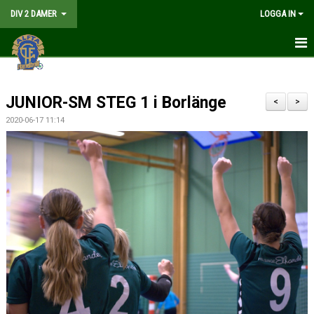
DIV 2 DAMER
LOGGA IN
HEM
JUNIOR-SM STEG 1 i Borlänge
NYHETER
<
>
2020-06-17 11:14
GÅ PÅ MATCH
MATCHER
KALENDER
TRUPPEN
DOKUMENT
KONTAKT
LIVESÄNDNING