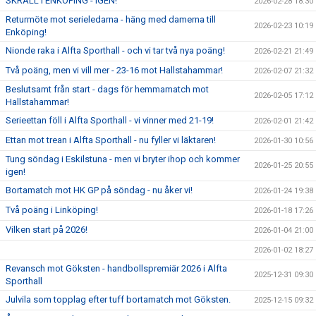
SKRÄLL I ENKÖPING - IGEN!
2026-02-28 18:30
Returmöte mot serieledarna - häng med damerna till
2026-02-23 10:19
Enköping!
Nionde raka i Alfta Sporthall - och vi tar två nya poäng!
2026-02-21 21:49
Två poäng, men vi vill mer - 23-16 mot Hallstahammar!
2026-02-07 21:32
Beslutsamt från start - dags för hemmamatch mot
2026-02-05 17:12
Hallstahammar!
Serieettan föll i Alfta Sporthall - vi vinner med 21-19!
2026-02-01 21:42
Ettan mot trean i Alfta Sporthall - nu fyller vi läktaren!
2026-01-30 10:56
Tung söndag i Eskilstuna - men vi bryter ihop och kommer
2026-01-25 20:55
igen!
Bortamatch mot HK GP på söndag - nu åker vi!
2026-01-24 19:38
Två poäng i Linköping!
2026-01-18 17:26
Vilken start på 2026!
2026-01-04 21:00
2026-01-02 18:27
Revansch mot Göksten - handbollspremiär 2026 i Alfta
2025-12-31 09:30
Sporthall
Julvila som topplag efter tuff bortamatch mot Göksten.
2025-12-15 09:32