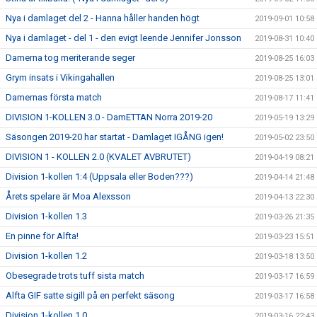
Nya i damlaget del 2 - Hanna håller handen högt
2019-09-01 10:58
Nya i damlaget - del 1 - den evigt leende Jennifer Jonsson
2019-08-31 10:40
Damerna tog meriterande seger
2019-08-25 16:03
Grym insats i Vikingahallen
2019-08-25 13:01
Damernas första match
2019-08-17 11:41
DIVISION 1-KOLLEN 3.0 - DamETTAN Norra 2019-20
2019-05-19 13:29
Säsongen 2019-20 har startat - Damlaget IGÅNG igen!
2019-05-02 23:50
DIVISION 1 - KOLLEN 2.0 (KVALET AVBRUTET)
2019-04-19 08:21
Division 1-kollen 1:4 (Uppsala eller Boden???)
2019-04-14 21:48
Årets spelare är Moa Alexsson
2019-04-13 22:30
Division 1-kollen 1.3
2019-03-26 21:35
En pinne för Alfta!
2019-03-23 15:51
Division 1-kollen 1.2
2019-03-18 13:50
Obesegrade trots tuff sista match
2019-03-17 16:59
Alfta GIF satte sigill på en perfekt säsong
2019-03-17 16:58
Division 1-kollen 1.0
2019-03-16 22:43