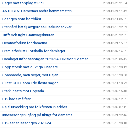
Seger mot topplaget RP IF
2023-11-25 21:54
ÄNTLIGEN! Damernas andra hemmamatch!
2023-11-24 11:42
Poängen som bortblåst
2023-11-11 06:31
Stenhård batalj avgjordes 3 sekunder kvar
2023-11-10 22:09
Tufft och tight i Järnvägsknuten...
2023-10-28 22:01
Hemmaförlust för damerna
2023-10-21 15:07
Premiärförlust i Torshälla för damlaget
2023-10-02 14:51
Damlaget Inför säsongen 2023-24- Division 2 damer
2023-09-28 06:45
Soppatorsk mot duktiga Gnagare
2023-09-16 20:12
Spännande, men seger, mot Bajen
2023-09-16 20:00
Slutet GOTT som i de flesta sagor
2023-09-11 10:22
Stark insats mot Uppsala
2023-09-09 16:48
F19 hade målfest
2023-09-09 12:51
Rejäl utveckling när folkfesten inleddes
2023-09-09 07:11
Innesäsongen igång på riktigt för damerna
2023-08-21 22:46
F19-serien säsongen 2023-24
2023-05-18 20:18