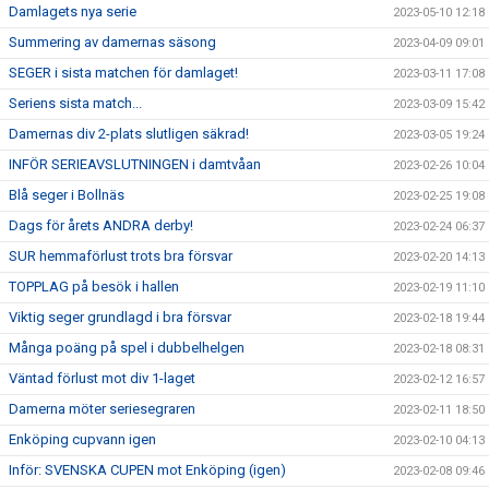
Damlagets nya serie
2023-05-10 12:18
Summering av damernas säsong
2023-04-09 09:01
SEGER i sista matchen för damlaget!
2023-03-11 17:08
Seriens sista match...
2023-03-09 15:42
Damernas div 2-plats slutligen säkrad!
2023-03-05 19:24
INFÖR SERIEAVSLUTNINGEN i damtvåan
2023-02-26 10:04
Blå seger i Bollnäs
2023-02-25 19:08
Dags för årets ANDRA derby!
2023-02-24 06:37
SUR hemmaförlust trots bra försvar
2023-02-20 14:13
TOPPLAG på besök i hallen
2023-02-19 11:10
Viktig seger grundlagd i bra försvar
2023-02-18 19:44
Många poäng på spel i dubbelhelgen
2023-02-18 08:31
Väntad förlust mot div 1-laget
2023-02-12 16:57
Damerna möter seriesegraren
2023-02-11 18:50
Enköping cupvann igen
2023-02-10 04:13
Inför: SVENSKA CUPEN mot Enköping (igen)
2023-02-08 09:46