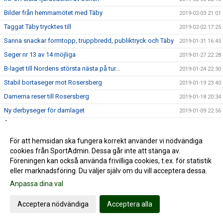
Bilder från hemmamötet med Täby
2019-02-03 21:01
Taggat Täby trycktes till
2019-02-02 17:25
Sanna snackar formtopp, truppbredd, publiktryck och Täby
2019-01-31 16:45
Seger nr 13 av 14 möjliga
2019-01-27 22:28
B-laget till Nordens största nästa på tur...
2019-01-24 22:30
Stabil bortaseger mot Rosersberg
2019-01-19 23:40
Damerna reser till Rosersberg
2019-01-18 20:34
Ny derbyseger för damlaget
2019-01-09 22:56
Årets första hemmamatch för damerna
2019-01-07 23:48
Dramatisk vändning på kämpig match
2019-01-06 19:44
För att hemsidan ska fungera korrekt använder vi nödvändiga
cookies från SportAdmin. Dessa går inte att stänga av.
Rivstart för damlaget!
2019-01-05 22:16
Föreningen kan också använda frivilliga cookies, t.ex. för statistik
INFÖR OMSTARTEN av damtvåan
2019-01-04 22:00
eller marknadsföring. Du väljer själv om du vill acceptera dessa.
Alfta GIF Handboll önskar GOD JUL!
2018-12-23 17:33
Anpassa dina val
Alfta GIF satte snygg punkt för historisk höstsäsong
2018-12-15 22:59
Acceptera nödvändiga
Acceptera alla
Svårspelat när damerna kompletterade hösten
2018-12-15 17:25
Damerna möter ännu ett topplag
2018-12-13 22:30