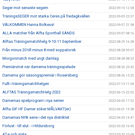
Seger mot senaste segern
2022-09-10 12:58
TräningsSEGER mot starka Ceres på fredagkvällen
2022-09-09 23:37
VÄLKOMMEN Hanna Bolkeus!
2022-09-07 21:38
ALLA matcher från Alfta Sporthall SÄNDS
2022-09-07 08:16
Alftas Träningsmatchhelg 9-10-11 September
2022-08-29 16:28
Från minus 20 till minus 8 med soppatorsk
2022-08-28 09:07
Morgonmatch med ungt damlag
2022-08-28 08:53
Premiärvinst när damerna träningsspelade
2022-08-26 23:42
Damerna gör säsongspremiär i Rosersberg
2022-08-26 13:25
Fullt i träningsmatchhelgen
2022-07-13 11:04
ALFTAS TräningsmatchHelg 2022
2022-06-15 22:02
Damernas spelprogram i nya serien
2022-06-05 17:52
Alfta GIF HF Damer söker MÅLVAKT(er)
2022-06-01 19:38
Damernas NYA serie i det nya distriktet
2022-04-29 14:47
Förlust - till slut - i Hildursborg
2022-03-20 16:45
47:e och sista
2022-03-20 10:08