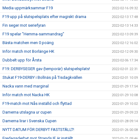
Media uppmärksammar F19
2022-02-16 09:32
F19 upp på slutspelsplats efter magiskt drama
2022-02-13 17:48
Fin seger mot seriefyran
2022-02-13 14:33
F19 spelar "Hemma-sammandrag"
2022-02-13 09:39
Bästa matchen men 0 poäng
2022-02-12 16:02
Inför match mot Borlänge HK
2022-02-12 09:30
Dubbelt upp för Årsta
2022-02-06 17:34
F19: DERBYSEGER gav (temporär) slutspelsplats!
2022-02-01 22:31
Stukat F19-DERBY i Bollnäs på Tisdagkvällen
2022-02-01 10:09
Nacka vann med marginal
2022-01-29 17:54
Inför match mot Nacka HK
2022-01-29 10:08
F19-match mot Nås inställd och flyttad
2022-01-29 10:02
Damerna utslagna ur cupen
2022-01-29 09:23
Damerna lirar i Svenska Cupen
2022-01-28 09:14
NYTT DATUM FÖR DERBYT FASTSTÄLLT!
2022-01-26 00:08
Fredagsderbyt mot Strands IF är inställt
2022-01-21 09:46