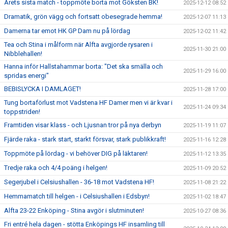
Årets sista match - toppmöte borta mot Göksten BK!
2025-12-12 08:52
Dramatik, grön vägg och fortsatt obesegrade hemma!
2025-12-07 11:13
Damerna tar emot HK GP Dam nu på lördag
2025-12-02 11:42
Tea och Stina i målform när Alfta avgjorde rysaren i
2025-11-30 21:00
Nibblehallen!
Hanna inför Hallstahammar borta: "Det ska smälla och
2025-11-29 16:00
spridas energi"
BEBISLYCKA I DAMLAGET!
2025-11-28 17:00
Tung bortaförlust mot Vadstena HF Damer men vi är kvar i
2025-11-24 09:34
toppstriden!
Framtiden visar klass - och Ljusnan tror på nya derbyn
2025-11-19 11:07
Fjärde raka - stark start, starkt försvar, stark publikkraft!
2025-11-16 12:28
Toppmöte på lördag - vi behöver DIG på läktaren!
2025-11-12 13:35
Tredje raka och 4/4 poäng i helgen!
2025-11-09 20:52
Segerjubel i Celsiushallen - 36-18 mot Vadstena HF!
2025-11-08 21:22
Hemmamatch till helgen - i Celsiushallen i Edsbyn!
2025-11-02 18:47
Alfta 23-22 Enköping - Stina avgör i slutminuten!
2025-10-27 08:36
Fri entré hela dagen - stötta Enköpings HF insamling till