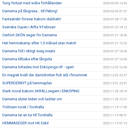
Tung förlust med svåra förhållanden
2023-02-05 15:45
Damerna på långresa... till Peking!
2023-02-05 07:31
Fantastiskt försvar bakom dubbeln!
2023-01-28 17:26
Svenska Cupen i Alfta 9 Februari
2023-01-25 18:12
Oerhört SKÖN seger för Damerna
2023-01-21 18:36
Het hemmakamp efter 1,5 månad utan match
2023-01-21 10:32
Damerna föll i riktigt svag insats
2023-01-07 18:56
Damerna tillbaka efter långvila
2023-01-07 10:40
Damerna lottades mot Enköpings HF - igen!
2022-12-23 16:40
En magisk kväll där damidrotten fick stå i finrummet
2022-12-02 22:37
SUPERDERBYT på hemmaplan
2022-12-01 23:31
Stark moral bakom SKRÄLLsegern i ENKÖPING
2022-11-26 18:10
Damerna sluter leden och laddar om
2022-11-26 10:57
Tröttsam torsk i Torshälla
2022-11-19 17:00
Damerna tar en tur till Torshälla
2022-11-19 08:51
HEMMASEGER mot HK Eskil
2022-11-13 01:13