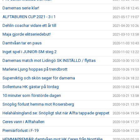
Damernas serie klar!
2021-05-18 12:45
ALFTABUREN CUP 2021 - 3 i 1
2021-05-17 19:07
Dehlin coachar vidare ett år till
2021-04-20 10:26
Maja gjorde elitseriedebut!
2021-03-10 13:58
Damtvåan tar en paus
2020-11-03 10:43
Inget spel i JUNIOR-SM steg 2
2020-11-02 13:22
Damernas match mot Lidingö SK INSTÄLLD / flyttas
2020-10-30 10:13
Marlene Ljung hoppas på trendbrott
2020-10-26 19:53
Superviktig och skön seger för damerna
2020-10-24 18:22
Sollentuna HK gästar på lördag
2020-10-22 13:44
10 minuter som förstörde dagen
2020-10-21 13:58
Snöplig förlust hemma mot Rosersberg
2020-10-21 13:39
Helahälsingland.se: Snöpligt slut när Alfta tappade greppet
2020-10-04 19:54
Ceres vann i Alftahallen
2020-10-04 17:27
Premiärförlust i F-19
2020-10-04 17:20
HEMMAPREMIÄR damtvåan mot HK Ceres från Norrtälje
2020-10-03 05:10