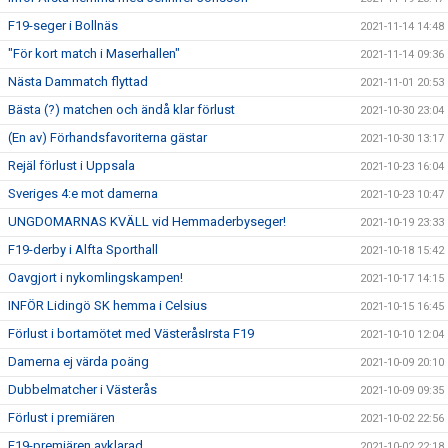
F19-seger i Bollnäs
2021-11-14 14:48
"För kort match i Maserhallen"
2021-11-14 09:36
Nästa Dammatch flyttad
2021-11-01 20:53
Bästa (?) matchen och ändå klar förlust
2021-10-30 23:04
(En av) Förhandsfavoriterna gästar
2021-10-30 13:17
Rejäl förlust i Uppsala
2021-10-23 16:04
Sveriges 4:e mot damerna
2021-10-23 10:47
UNGDOMARNAS KVÄLL vid Hemmaderbyseger!
2021-10-19 23:33
F19-derby i Alfta Sporthall
2021-10-18 15:42
Oavgjort i nykomlingskampen!
2021-10-17 14:15
INFÖR Lidingö SK hemma i Celsius
2021-10-15 16:45
Förlust i bortamötet med VästeråsIrsta F19
2021-10-10 12:04
Damerna ej värda poäng
2021-10-09 20:10
Dubbelmatcher i Västerås
2021-10-09 09:35
Förlust i premiären
2021-10-02 22:56
F19-premiären avklarad
2021-10-02 22:18