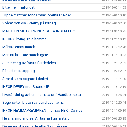
Bitter hemmaförlust
2019-12-07 14:53
Trippelmatcher för damseniorerna i helgen
2019-12-06 10:10
Spåret och div 3-derby på lördag
2019-12-05 22:30
MATCHEN MOT SILWING/TROJA INSTÄLLD!!!
2019-11-30 10:25
INFÖR SilwingTroja hemma
2019-11-29 10:12
Målvakternas match
2019-11-17 22:28
Men nu läll... äre match igen!
2019-11-15 10:33
Summering av första fjärdedelen
2019-10-29 12:02
Förlust mot topplag
2019-10-27 22:07
Strand klara segrare i derbyt
2019-10-19 14:50
INFÖR DERBY mot Strands IF
2019-10-18 12:19
Livesändning av hemmamatcher i Handbollsettan
2019-10-16 23:24
Segersviten bruten av seriefavoriterna
2019-10-12 20:44
INFÖR HEMMAPREMIÄREN - Tumba HBK i Celsius
2019-10-11 09:39
Helahälsingland.se: Alftas härliga rivstart
2019-10-06 23:15
Damerna obesegrade efter 3 omgångar
2019-10-06 16:32