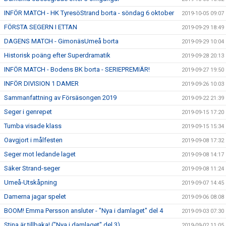
INFÖR MATCH - HK TyresöStrand borta - söndag 6 oktober
2019-10-05 09:07
FÖRSTA SEGERN I ETTAN
2019-09-29 18:49
DAGENS MATCH - GimonäsUmeå borta
2019-09-29 10:04
Historisk poäng efter Superdramatik
2019-09-28 20:13
INFÖR MATCH - Bodens BK borta - SERIEPREMIÄR!
2019-09-27 19:50
INFÖR DIVISION 1 DAMER
2019-09-26 10:03
Sammanfattning av Försäsongen 2019
2019-09-22 21:39
Seger i genrepet
2019-09-15 17:20
Tumba visade klass
2019-09-15 15:34
Oavgjort i målfesten
2019-09-08 17:32
Seger mot ledande laget
2019-09-08 14:17
Säker Strand-seger
2019-09-08 11:24
Umeå-Utskåpning
2019-09-07 14:45
Damerna jagar spelet
2019-09-06 08:08
BOOM! Emma Persson ansluter - "Nya i damlaget" del 4
2019-09-03 07:30
Stina är tillbaka! ("Nya i damlaget" del 3)
2019-09-02 11:05