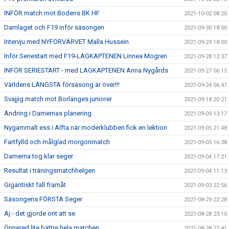
INFÖR match mot Bodens BK HF
2021-10-02 08:20
Damlaget och F19 inför säsongen
2021-09-30 18:00
Intervju med NYFÖRVÄRVET Malla Hussein
2021-09-29 18:00
Inför Seriestart med F19-LAGKAPTENEN Linnea Mogren
2021-09-28 12:37
INFÖR SERIESTART - med LAGKAPTENEN Anna Nygårds
2021-09-27 06:15
Världens LÄNGSTA försäsong är över!!!
2021-09-24 06:47
Svajjig match mot Borlänges juniorer
2021-09-18 20:21
Ändring i Damernas planering
2021-09-09 13:17
Nygammalt ess i Alfta när moderklubben fick en lektion
2021-09-05 21:48
Fartfylld och målglad morgonmatch
2021-09-05 16:38
Damerna tog klar seger
2021-09-04 17:21
Resultat i träningsmatchhelgen
2021-09-04 11:13
Gigantiskt fall framåt
2021-09-03 22:56
Säsongens FÖRSTA Seger
2021-08-29 22:28
Aj - det gjorde ont att se
2021-08-28 23:10
Önnered lite bättre hela matchen
2021-08-28 22:41