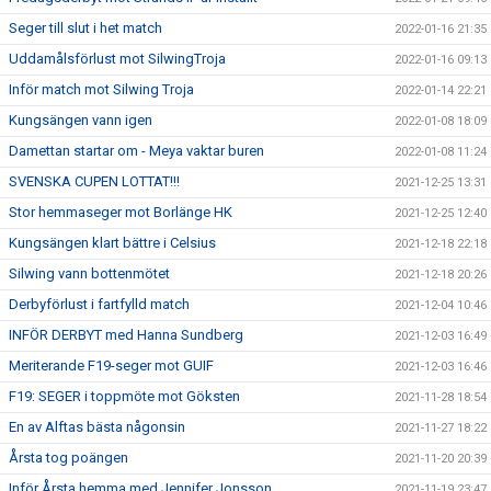
Seger till slut i het match
2022-01-16 21:35
Uddamålsförlust mot SilwingTroja
2022-01-16 09:13
Inför match mot Silwing Troja
2022-01-14 22:21
Kungsängen vann igen
2022-01-08 18:09
Damettan startar om - Meya vaktar buren
2022-01-08 11:24
SVENSKA CUPEN LOTTAT!!!
2021-12-25 13:31
Stor hemmaseger mot Borlänge HK
2021-12-25 12:40
Kungsängen klart bättre i Celsius
2021-12-18 22:18
Silwing vann bottenmötet
2021-12-18 20:26
Derbyförlust i fartfylld match
2021-12-04 10:46
INFÖR DERBYT med Hanna Sundberg
2021-12-03 16:49
Meriterande F19-seger mot GUIF
2021-12-03 16:46
F19: SEGER i toppmöte mot Göksten
2021-11-28 18:54
En av Alftas bästa någonsin
2021-11-27 18:22
Årsta tog poängen
2021-11-20 20:39
Inför Årsta hemma med Jennifer Jonsson
2021-11-19 23:47