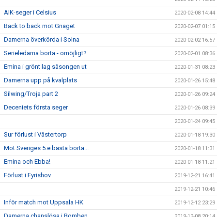
AIK-seger i Celsius
2020-02-08 14:44
Back to back mot Gnaget
2020-02-07 01:15
Damerna överkörda i Solna
2020-02-02 16:57
Serieledarna borta - omöjligt?
2020-02-01 08:36
Emina i grönt lag säsongen ut
2020-01-31 08:23
Damerna upp på kvalplats
2020-01-26 15:48
Silwing/Troja part 2
2020-01-26 09:24
Deceniets första seger
2020-01-26 08:39
2020-01-24 09:45
Sur förlust i Västertorp
2020-01-18 19:30
Mot Sveriges 5:e bästa borta...
2020-01-18 11:31
Emina och Ebba!
2020-01-18 11:21
Förlust i Fyrishov
2019-12-21 16:41
2019-12-21 10:46
Inför match mot Uppsala HK
2019-12-12 23:29
Damerna chanslösa i Bomben
2019-12-08 20:14