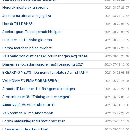
Heroisk insats av juniorerna
2021-08-27 23:27
Juniorerna utmanar sig själva
2021-08-27 17:52
Hon är TILLBAKA!!!
2021-08-27 08:29
Spelprogram Träningsmatchhelgen
2021-08-25 09:49
En match att försöka glömma
2021-08-23 10:39
Första matchen på en evighet
2021-08-22 20:55
Välspelat och glatt när seniorturneringen avgjordes
2021-08-15 22:48
Damernas (och damjuniorernas) försäsong 2021
2021-07-19 10:40
BREAKING NEWS - Damerna får plats i DamETTAN!!!
2021-06-23 08:18
VÄLKOMMEN EMME GRANBERG!!!
2021-06-22 23:25
Strands IF kommer till träningsmatchhelgen
2021-06-08 22:24
Stort intresse för "Träningsmatchhelgen"
2021-06-02 06:03
Anna Nygårds väljer Alfta GIF HF
2021-06-01 11:00
Välkommen Wilma Andersson
2021-05-27 22:29
Första anmälningen till motionscupen
2021-05-26 10:59
F19-serien indelad och klar!
2021-05-23 12:00