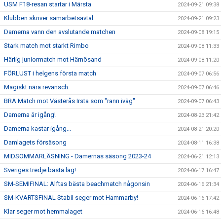
USM F18-resan startar i Märsta
2024-09-21 09:38
Klubben skriver samarbetsavtal
2024-09-21 09:23
Damerna vann den avslutande matchen
2024-09-08 19:15
Stark match mot starkt Rimbo
2024-09-08 11:33
Härlig juniormatch mot Härnösand
2024-09-08 11:20
FÖRLUST i helgens första match
2024-09-07 06:56
Magiskt nära revansch
2024-09-07 06:46
BRA Match mot Västerås Irsta som "rann iväg"
2024-09-07 06:43
Damerna är igång!
2024-08-23 21:42
Damerna kastar igång...
2024-08-21 20:20
Damlagets försäsong
2024-08-11 16:38
MIDSOMMARLÄSNING - Damernas säsong 2023-24
2024-06-21 12:13
Sveriges tredje bästa lag!
2024-06-17 16:47
SM-SEMIFINAL: Alftas bästa beachmatch någonsin
2024-06-16 21:34
SM-KVARTSFINAL Stabil seger mot Hammarby!
2024-06-16 17:42
Klar seger mot hemmalaget
2024-06-16 16:48