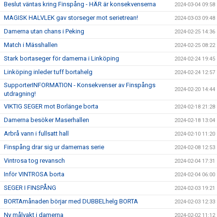
Beslut väntas kring Finspång - HÄR är konsekvenserna
2024-03-04 09:58
MAGISK HALVLEK gav storseger mot serietrean!
2024-03-03 09:48
Damerna utan chans i Peking
2024-02-25 14:36
Match i Mässhallen
2024-02-25 08:22
Stark bortaseger för damerna i Linköping
2024-02-24 19:45
Linköping inleder tuff bortahelg
2024-02-24 12:57
SupporterINFORMATION - Konsekvenser av Finspångs
2024-02-20 14:44
utdragning!
VIKTIG SEGER mot Borlänge borta
2024-02-18 21:28
Damerna besöker Maserhallen
2024-02-18 13:04
Arbrå vann i fullsatt hall
2024-02-10 11:20
Finspång drar sig ur damernas serie
2024-02-08 12:53
Vintrosa tog revansch
2024-02-04 17:31
Inför VINTROSA borta
2024-02-04 06:00
SEGER I FINSPÅNG
2024-02-03 19:21
BORTAmånaden börjar med DUBBELhelg BORTA
2024-02-03 12:33
Ny målvakt i damerna
2024-02-02 11:12