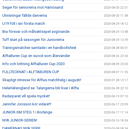
Seger för seniorerna mot Härnösand
2020-08-30 22:51
Utvisningar fällde damerna
2020-08-30 11:38
U19 föll i sin första match
2020-08-29 18:12
Bra försvar och målvaktsspel avgörande
2020-08-29 13:48
Tuff start på säsongen för Juniorerna
2020-08-29 13:39
Träningsmatcher samlade i en handbollsfest
2020-08-28 00:01
AlftaBuren Cup en succé som återvänder
2020-08-26 22:54
Info och lottning AlftaBuren Cup 2020
2020-08-09 23:03
FULLTECKNAT i ALFTABUREN CUP
2020-08-07 11:35
Skapligt intresse för Alftas matchhelg i augusti!
2020-07-28 13:17
HelaHälsingland.se: Talangerna blir kvar i Alfta
2020-06-28 22:10
Radarparet vill spela mycket!
2020-06-19 07:10
Jennifer Jonsson kör vidare!!!
2020-06-17 23:09
JUNIOR-SM STEG 1 i Borlänge
2020-06-17 11:14
NYA JUNIOR-SERIEN!
2020-05-16 18:34
DAMERNAS NYA SERIE
2020-05-08 08:34