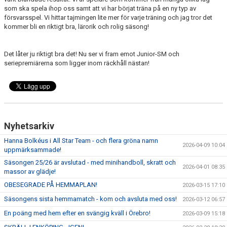
som ska spela ihop oss samt att vi har börjat träna på en ny typ av
försvarsspel. Vi hittar tajmingen lite mer för varje träning och jag tror det
kommer bli en riktigt bra, lärorik och rolig säsong!
Det låter ju riktigt bra det! Nu ser vi fram emot Junior-SM och
seriepremiärerna som ligger inom räckhåll nästan!
Nyhetsarkiv
Hanna Bolkéus i All Star Team - och flera gröna namn
2026-04-09 10:04
uppmärksammade!
Säsongen 25/26 är avslutad - med minihandboll, skratt och
2026-04-01 08:35
massor av glädje!
OBESEGRADE PÅ HEMMAPLAN!
2026-03-15 17:10
Säsongens sista hemmamatch - kom och avsluta med oss!
2026-03-12 06:57
En poäng med hem efter en svängig kväll i Örebro!
2026-03-09 15:18