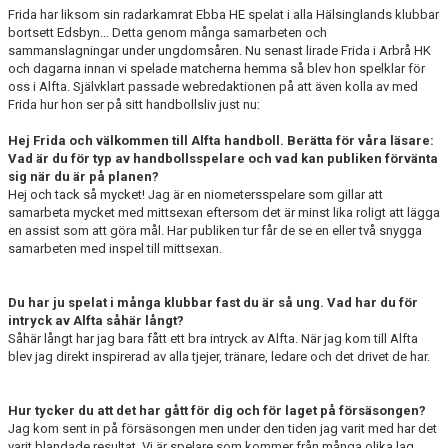
Frida har liksom sin radarkamrat Ebba HE spelat i alla Hälsinglands klubbar
bortsett Edsbyn... Detta genom många samarbeten och
sammanslagningar under ungdomsåren. Nu senast lirade Frida i Arbrå HK
och dagarna innan vi spelade matcherna hemma så blev hon spelklar för
oss i Alfta. Självklart passade webredaktionen på att även kolla av med
Frida hur hon ser på sitt handbollsliv just nu:
Hej Frida och välkommen till Alfta handboll. Berätta för våra läsare:
Vad är du för typ av handbollsspelare och vad kan publiken förvänta
sig när du är på planen?
Hej och tack så mycket! Jag är en niometersspelare som gillar att
samarbeta mycket med mittsexan eftersom det är minst lika roligt att lägga
en assist som att göra mål. Har publiken tur får de se en eller två snygga
samarbeten med inspel till mittsexan.
Du har ju spelat i många klubbar fast du är så ung. Vad har du för
intryck av Alfta såhär långt?
Såhär långt har jag bara fått ett bra intryck av Alfta. När jag kom till Alfta
blev jag direkt inspirerad av alla tjejer, tränare, ledare och det drivet de har.
Hur tycker du att det har gått för dig och för laget på försäsongen?
Jag kom sent in på försäsongen men under den tiden jag varit med har det
varit blandade resultat. Vi är spelare som kommer från många olika lag