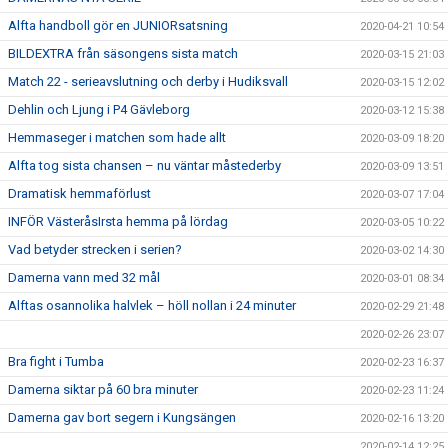
Alfta handboll gör en JUNIORsatsning
2020-04-21 10:54
BILDEXTRA från säsongens sista match
2020-03-15 21:03
Match 22 - serieavslutning och derby i Hudiksvall
2020-03-15 12:02
Dehlin och Ljung i P4 Gävleborg
2020-03-12 15:38
Hemmaseger i matchen som hade allt
2020-03-09 18:20
Alfta tog sista chansen – nu väntar måstederby
2020-03-09 13:51
Dramatisk hemmaförlust
2020-03-07 17:04
INFÖR VästeråsIrsta hemma på lördag
2020-03-05 10:22
Vad betyder strecken i serien?
2020-03-02 14:30
Damerna vann med 32 mål
2020-03-01 08:34
Alftas osannolika halvlek – höll nollan i 24 minuter
2020-02-29 21:48
2020-02-26 23:07
Bra fight i Tumba
2020-02-23 16:37
Damerna siktar på 60 bra minuter
2020-02-23 11:24
Damerna gav bort segern i Kungsängen
2020-02-16 13:20
2020-02-14 12:25