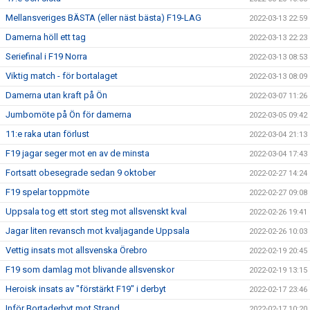
Mellansveriges BÄSTA (eller näst bästa) F19-LAG
2022-03-13 22:59
Damerna höll ett tag
2022-03-13 22:23
Seriefinal i F19 Norra
2022-03-13 08:53
Viktig match - för bortalaget
2022-03-13 08:09
Damerna utan kraft på Ön
2022-03-07 11:26
Jumbomöte på Ön för damerna
2022-03-05 09:42
11:e raka utan förlust
2022-03-04 21:13
F19 jagar seger mot en av de minsta
2022-03-04 17:43
Fortsatt obesegrade sedan 9 oktober
2022-02-27 14:24
F19 spelar toppmöte
2022-02-27 09:08
Uppsala tog ett stort steg mot allsvenskt kval
2022-02-26 19:41
Jagar liten revansch mot kvaljagande Uppsala
2022-02-26 10:03
Vettig insats mot allsvenska Örebro
2022-02-19 20:45
F19 som damlag mot blivande allsvenskor
2022-02-19 13:15
Heroisk insats av "förstärkt F19" i derbyt
2022-02-17 23:46
Inför Bortaderbyt mot Strand
2022-02-17 10:20