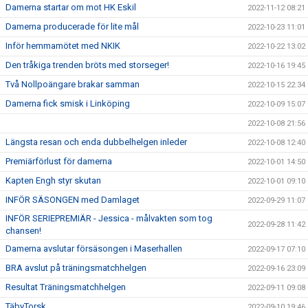
Damerna startar om mot HK Eskil
2022-11-12 08:21
Damerna producerade för lite mål
2022-10-23 11:01
Inför hemmamötet med NKIK
2022-10-22 13:02
Den tråkiga trenden bröts med storseger!
2022-10-16 19:45
Två Nollpoängare brakar samman
2022-10-15 22:34
Damerna fick smisk i Linköping
2022-10-09 15:07
2022-10-08 21:56
Längsta resan och enda dubbelhelgen inleder
2022-10-08 12:40
Premiärförlust för damerna
2022-10-01 14:50
Kapten Engh styr skutan
2022-10-01 09:10
INFÖR SÄSONGEN med Damlaget
2022-09-29 11:07
INFÖR SERIEPREMIÄR - Jessica - målvakten som tog
2022-09-28 11:42
chansen!
Damerna avslutar försäsongen i Maserhallen
2022-09-17 07:10
BRA avslut på träningsmatchhelgen
2022-09-16 23:09
Resultat Träningsmatchhelgen
2022-09-11 09:08
TäbyTorsk
2022-09-10 19:46