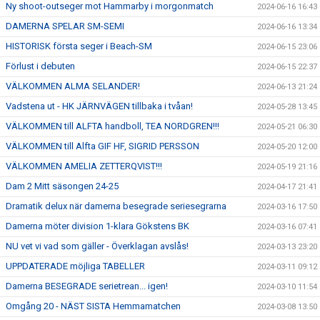
Ny shoot-outseger mot Hammarby i morgonmatch
2024-06-16 16:43
DAMERNA SPELAR SM-SEMI
2024-06-16 13:34
HISTORISK första seger i Beach-SM
2024-06-15 23:06
Förlust i debuten
2024-06-15 22:37
VÄLKOMMEN ALMA SELANDER!
2024-06-13 21:24
Vadstena ut - HK JÄRNVÄGEN tillbaka i tvåan!
2024-05-28 13:45
VÄLKOMMEN till ALFTA handboll, TEA NORDGREN!!!
2024-05-21 06:30
VÄLKOMMEN till Alfta GIF HF, SIGRID PERSSON
2024-05-20 12:00
VÄLKOMMEN AMELIA ZETTERQVIST!!!
2024-05-19 21:16
Dam 2 Mitt säsongen 24-25
2024-04-17 21:41
Dramatik delux när damerna besegrade seriesegrarna
2024-03-16 17:50
Damerna möter division 1-klara Gökstens BK
2024-03-16 07:41
NU vet vi vad som gäller - Överklagan avslås!
2024-03-13 23:20
UPPDATERADE möjliga TABELLER
2024-03-11 09:12
Damerna BESEGRADE serietrean... igen!
2024-03-10 11:54
Omgång 20 - NÄST SISTA Hemmamatchen
2024-03-08 13:50