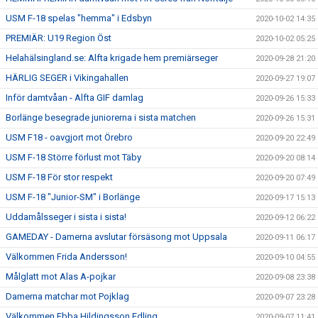
USM F-18 spelas "hemma" i Edsbyn
2020-10-02 14:35
PREMIÄR: U19 Region Öst
2020-10-02 05:25
Helahälsingland.se: Alfta krigade hem premiärseger
2020-09-28 21:20
HÄRLIG SEGER i Vikingahallen
2020-09-27 19:07
Inför damtvåan - Alfta GIF damlag
2020-09-26 15:33
Borlänge besegrade juniorerna i sista matchen
2020-09-26 15:31
USM F18 - oavgjort mot Örebro
2020-09-20 22:49
USM F-18 Större förlust mot Täby
2020-09-20 08:14
USM F-18 För stor respekt
2020-09-20 07:49
USM F-18 "Junior-SM" i Borlänge
2020-09-17 15:13
Uddamålsseger i sista i sista!
2020-09-12 06:22
GAMEDAY - Damerna avslutar försäsong mot Uppsala
2020-09-11 06:17
Välkommen Frida Andersson!
2020-09-10 04:55
Målglatt mot Alas A-pojkar
2020-09-08 23:38
Damerna matchar mot Pojklag
2020-09-07 23:28
Välkommen Ebba Hildingsson Edling
2020-09-07 11:41