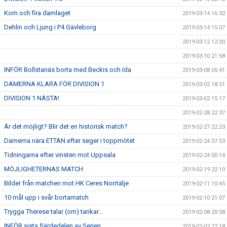
Kom och fira damlaget
2019-03-14 16:32
Dehlin och Ljung i P4 Gävleborg
2019-03-14 15:07
2019-03-12 12:00
2019-03-10 21:58
INFÖR Bollstanäs borta med Beckis och Ida
2019-03-08 05:41
DAMERNA KLARA FÖR DIVISION 1
2019-03-02 18:51
DIVISION 1 NÄSTA!
2019-03-02 15:17
2019-02-28 22:37
Är det möjligt? Blir det en historisk match?
2019-02-27 22:23
Damerna nära ETTAN efter seger i toppmötet
2019-02-24 07:53
Tidningarna efter vinsten mot Uppsala
2019-02-24 00:14
MÖJLIGHETERNAS MATCH
2019-02-19 22:10
Bilder från matchen mot HK Ceres Norrtälje
2019-02-11 10:45
10 mål upp i svår bortamatch
2019-02-10 21:07
Trygga Therese talar (om) tankar...
2019-02-08 20:58
INFÖR sista fjärdedelen av Serien
2019-02-03 22:18