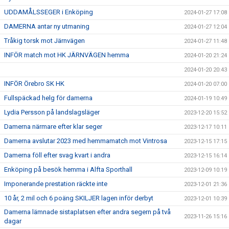
UDDAMÅLSSEGER i Enköping
2024-01-27 17:08
DAMERNA antar ny utmaning
2024-01-27 12:04
Tråkig torsk mot Järnvägen
2024-01-27 11:48
INFÖR match mot HK JÄRNVÄGEN hemma
2024-01-20 21:24
2024-01-20 20:43
INFÖR Örebro SK HK
2024-01-20 07:00
Fullspäckad helg för damerna
2024-01-19 10:49
Lydia Persson på landslagsläger
2023-12-20 15:52
Damerna närmare efter klar seger
2023-12-17 10:11
Damerna avslutar 2023 med hemmamatch mot Vintrosa
2023-12-15 17:15
Damerna föll efter svag kvart i andra
2023-12-15 16:14
Enköping på besök hemma i Alfta Sporthall
2023-12-09 10:19
Imponerande prestation räckte inte
2023-12-01 21:36
10 år, 2 mil och 6 poäng SKILJER lagen inför derbyt
2023-12-01 10:39
Damerna lämnade sistaplatsen efter andra segern på två
2023-11-26 15:16
dagar