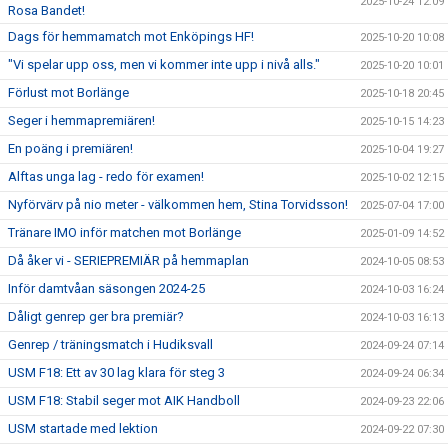
2025-10-24 12:09
Rosa Bandet!
Dags för hemmamatch mot Enköpings HF!
2025-10-20 10:08
"Vi spelar upp oss, men vi kommer inte upp i nivå alls."
2025-10-20 10:01
Förlust mot Borlänge
2025-10-18 20:45
Seger i hemmapremiären!
2025-10-15 14:23
En poäng i premiären!
2025-10-04 19:27
Alftas unga lag - redo för examen!
2025-10-02 12:15
Nyförvärv på nio meter - välkommen hem, Stina Torvidsson!
2025-07-04 17:00
Tränare IMO inför matchen mot Borlänge
2025-01-09 14:52
Då åker vi - SERIEPREMIÄR på hemmaplan
2024-10-05 08:53
Inför damtvåan säsongen 2024-25
2024-10-03 16:24
Dåligt genrep ger bra premiär?
2024-10-03 16:13
Genrep / träningsmatch i Hudiksvall
2024-09-24 07:14
USM F18: Ett av 30 lag klara för steg 3
2024-09-24 06:34
USM F18: Stabil seger mot AIK Handboll
2024-09-23 22:06
USM startade med lektion
2024-09-22 07:30