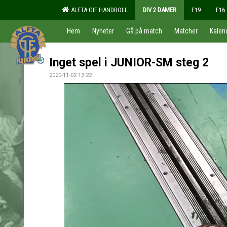
ALFTA GIF HANDBOLL
DIV 2 DAMER
F19
F16
Hem
Nyheter
Gå på match
Matcher
Kalen
Inget spel i JUNIOR-SM steg 2
2020-11-02 13:22