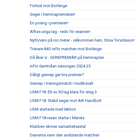
Förlust mot Borlänge
Seger i hemmapremiären!
En poäng i premiären!
Alftas unga lag - redo för examen!
Nyförvärv på nio meter - välkommen hem, Stina Torvidsson!
Tränare IMO inför matchen mot Borlänge
Då åker vi - SERIEPREMIÄR på hemmaplan
Inför damtvåan säsongen 2024-25
Dåligt genrep ger bra premiär?
Genrep / träningsmatch i Hudiksvall
USM F18: Ett av 30 lag klara för steg 3
USM F18: Stabil seger mot AIK Handboll
USM startade med lektion
USM F18-resan startar i Märsta
Klubben skriver samarbetsavtal
Damerna vann den avslutande matchen