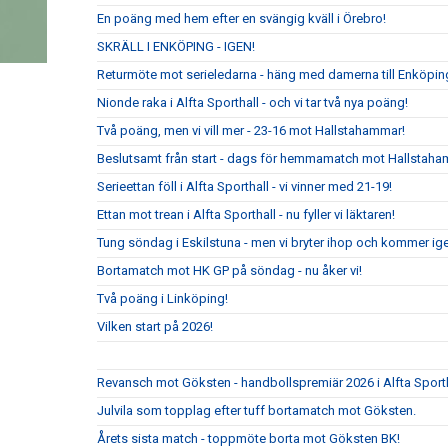
En poäng med hem efter en svängig kväll i Örebro!
SKRÄLL I ENKÖPING - IGEN!
Returmöte mot serieledarna - häng med damerna till Enköpin
Nionde raka i Alfta Sporthall - och vi tar två nya poäng!
Två poäng, men vi vill mer - 23-16 mot Hallstahammar!
Beslutsamt från start - dags för hemmamatch mot Hallstaha
Serieettan föll i Alfta Sporthall - vi vinner med 21-19!
Ettan mot trean i Alfta Sporthall - nu fyller vi läktaren!
Tung söndag i Eskilstuna - men vi bryter ihop och kommer ig
Bortamatch mot HK GP på söndag - nu åker vi!
Två poäng i Linköping!
Vilken start på 2026!
Revansch mot Göksten - handbollspremiär 2026 i Alfta Sport
Julvila som topplag efter tuff bortamatch mot Göksten.
Årets sista match - toppmöte borta mot Göksten BK!