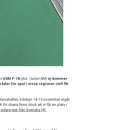
 i USM F-18
(
dvs "Junior-SM)
ej kommer
åder för spel i vissa regioner
(
och för
elsiushallen, Edsbyn 14-15 november utgår
. En chans finns dock att vi får en plats i
 vidare text från Svenska HF: