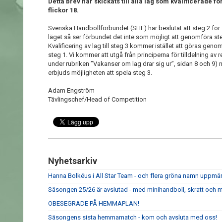
Detta brev har skickats till alla lag som kvalificerade fö
flickor 18.
Svenska Handbollförbundet (SHF) har beslutat att steg 2 för f
läget så ser förbundet det inte som möjligt att genomföra steg
Kvalificering av lag till steg 3 kommer istället att göras genom
steg 1. Vi kommer att utgå från principerna för tilldelning av
under rubriken ”Vakanser om lag drar sig ur”, sidan 8 och 9) n
erbjuds möjligheten att spela steg 3.
Adam Engström
Tävlingschef/Head of Competition
Nyhetsarkiv
Hanna Bolkéus i All Star Team - och flera gröna namn upp
Säsongen 25/26 är avslutad - med minihandboll, skratt och m
OBESEGRADE PÅ HEMMAPLAN!
Säsongens sista hemmamatch - kom och avsluta med oss!