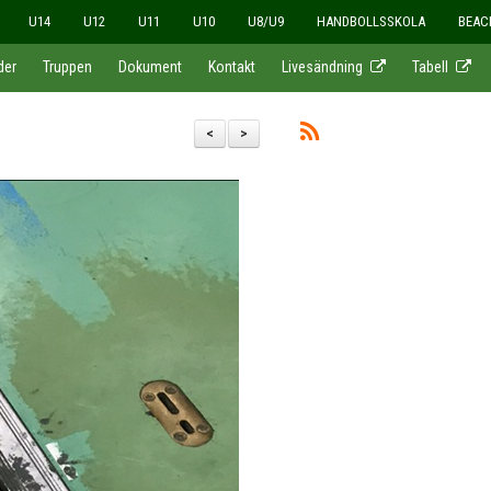
U14
U12
U11
U10
U8/U9
HANDBOLLSSKOLA
BEAC
der
Truppen
Dokument
Kontakt
Livesändning
Tabell
<
>