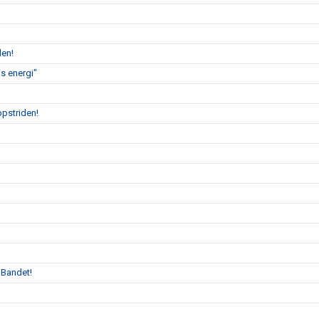
len!
s energi"
ppstriden!
 Bandet!