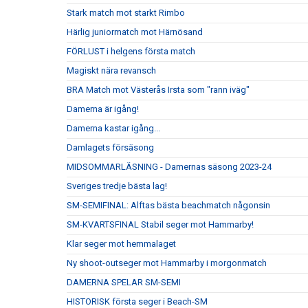
Stark match mot starkt Rimbo
Härlig juniormatch mot Härnösand
FÖRLUST i helgens första match
Magiskt nära revansch
BRA Match mot Västerås Irsta som "rann iväg"
Damerna är igång!
Damerna kastar igång...
Damlagets försäsong
MIDSOMMARLÄSNING - Damernas säsong 2023-24
Sveriges tredje bästa lag!
SM-SEMIFINAL: Alftas bästa beachmatch någonsin
SM-KVARTSFINAL Stabil seger mot Hammarby!
Klar seger mot hemmalaget
Ny shoot-outseger mot Hammarby i morgonmatch
DAMERNA SPELAR SM-SEMI
HISTORISK första seger i Beach-SM