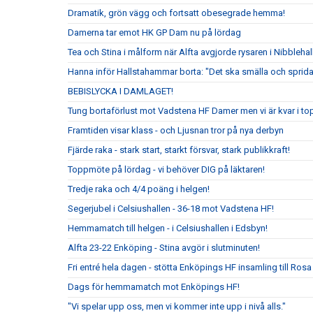
Dramatik, grön vägg och fortsatt obesegrade hemma!
Damerna tar emot HK GP Dam nu på lördag
Tea och Stina i målform när Alfta avgjorde rysaren i Nibblehal
Hanna inför Hallstahammar borta: "Det ska smälla och sprida
BEBISLYCKA I DAMLAGET!
Tung bortaförlust mot Vadstena HF Damer men vi är kvar i to
Framtiden visar klass - och Ljusnan tror på nya derbyn
Fjärde raka - stark start, starkt försvar, stark publikkraft!
Toppmöte på lördag - vi behöver DIG på läktaren!
Tredje raka och 4/4 poäng i helgen!
Segerjubel i Celsiushallen - 36-18 mot Vadstena HF!
Hemmamatch till helgen - i Celsiushallen i Edsbyn!
Alfta 23-22 Enköping - Stina avgör i slutminuten!
Fri entré hela dagen - stötta Enköpings HF insamling till Rosa
Dags för hemmamatch mot Enköpings HF!
"Vi spelar upp oss, men vi kommer inte upp i nivå alls."