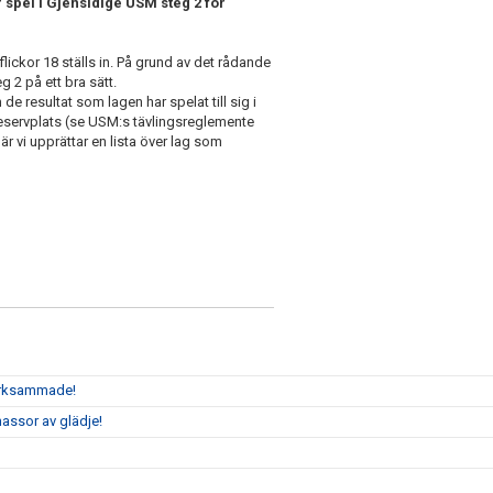
r spel i Gjensidige USM steg 2 för
lickor 18 ställs in. På grund av det rådande
 2 på ett bra sätt.
 de resultat som lagen har spelat till sig i
 reservplats (se USM:s tävlingsreglemente
är vi upprättar en lista över lag som
märksammade!
assor av glädje!