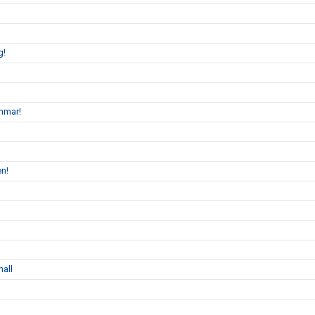
g!
mmar!
en!
hall