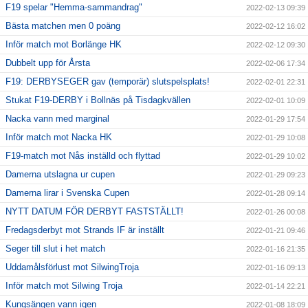
F19 spelar "Hemma-sammandrag"
2022-02-13 09:39
Bästa matchen men 0 poäng
2022-02-12 16:02
Inför match mot Borlänge HK
2022-02-12 09:30
Dubbelt upp för Årsta
2022-02-06 17:34
F19: DERBYSEGER gav (temporär) slutspelsplats!
2022-02-01 22:31
Stukat F19-DERBY i Bollnäs på Tisdagkvällen
2022-02-01 10:09
Nacka vann med marginal
2022-01-29 17:54
Inför match mot Nacka HK
2022-01-29 10:08
F19-match mot Nås inställd och flyttad
2022-01-29 10:02
Damerna utslagna ur cupen
2022-01-29 09:23
Damerna lirar i Svenska Cupen
2022-01-28 09:14
NYTT DATUM FÖR DERBYT FASTSTÄLLT!
2022-01-26 00:08
Fredagsderbyt mot Strands IF är inställt
2022-01-21 09:46
Seger till slut i het match
2022-01-16 21:35
Uddamålsförlust mot SilwingTroja
2022-01-16 09:13
Inför match mot Silwing Troja
2022-01-14 22:21
Kungsängen vann igen
2022-01-08 18:09