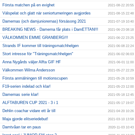
Första matchen på en evighet
2021-08-22 20:55
Välspelat och glatt när seniorturneringen avgjordes
2021-08-15 22:48
Damernas (och damjuniorernas) försäsong 2021
2021-07-19 10:40
BREAKING NEWS - Damerna får plats i DamETTAN!!!
2021-06-23 08:18
VÄLKOMMEN EMME GRANBERG!!!
2021-06-22 23:25
Strands IF kommer till träningsmatchhelgen
2021-06-08 22:24
Stort intresse för "Träningsmatchhelgen"
2021-06-02 06:03
Anna Nygårds väljer Alfta GIF HF
2021-06-01 11:00
Välkommen Wilma Andersson
2021-05-27 22:29
Första anmälningen till motionscupen
2021-05-26 10:59
F19-serien indelad och klar!
2021-05-23 12:00
Damernas serie klar!
2021-05-18 12:45
ALFTABUREN CUP 2021 - 3 i 1
2021-05-17 19:07
Dehlin coachar vidare ett år till
2021-04-20 10:26
Maja gjorde elitseriedebut!
2021-03-10 13:58
Damtvåan tar en paus
2020-11-03 10:43