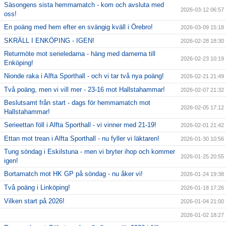
Säsongens sista hemmamatch - kom och avsluta med
2026-03-12 06:57
oss!
En poäng med hem efter en svängig kväll i Örebro!
2026-03-09 15:18
SKRÄLL I ENKÖPING - IGEN!
2026-02-28 18:30
Returmöte mot serieledarna - häng med damerna till
2026-02-23 10:19
Enköping!
Nionde raka i Alfta Sporthall - och vi tar två nya poäng!
2026-02-21 21:49
Två poäng, men vi vill mer - 23-16 mot Hallstahammar!
2026-02-07 21:32
Beslutsamt från start - dags för hemmamatch mot
2026-02-05 17:12
Hallstahammar!
Serieettan föll i Alfta Sporthall - vi vinner med 21-19!
2026-02-01 21:42
Ettan mot trean i Alfta Sporthall - nu fyller vi läktaren!
2026-01-30 10:56
Tung söndag i Eskilstuna - men vi bryter ihop och kommer
2026-01-25 20:55
igen!
Bortamatch mot HK GP på söndag - nu åker vi!
2026-01-24 19:38
Två poäng i Linköping!
2026-01-18 17:26
Vilken start på 2026!
2026-01-04 21:00
2026-01-02 18:27