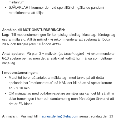
mellanrum
SJÄLVKLART kommer de - vid speltillfället - gällande pandemi-
restriktionerna att följas
Anmälan till MOTIONSTURNERINGEN:
Lag
:
Till motionsturneringen får kompislag, skollag, klasslag, företagslag
osv anmäla sig. Allt är möjligt - vi rekommenderar att spelarna är födda
2007 och tidigare (
dvs 14 år och äldre
)
Antal spelare:
På plan 3 + målvakt (
se beach-regler)
- vi rekommenderar
6-10 spelare per lag men det är självklart valfritt hur många som deltager i
varje lag
I motionsturneringen:
Matchtid beror på antalet anmälda lag - med tanke på att detta
spelande har "motionsstatus" så KAN det bli så att vi spelar kortare
än 2 x 10 min
OM många lag med pojk/herr-spelare anmäler sig kan det bli så att vi
delar turneringen i herr och damturnering men från början tänker vi att
det är EN klass
Anmälan:
Via mail till
magnus.dehlin@telia.com
senast söndag den 13