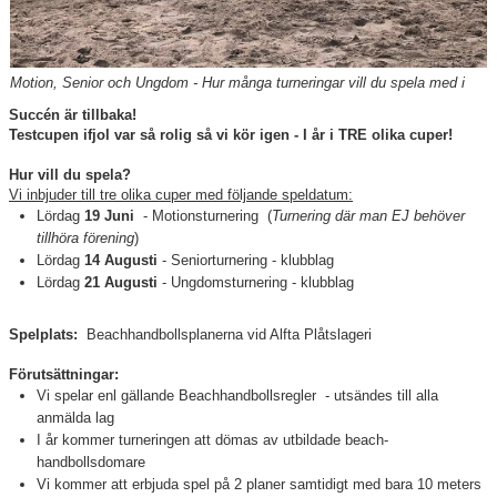
TABELL
Motion, Senior och Ungdom - Hur många turneringar vill du spela med i
Succén är tillbaka!
Testcupen ifjol var så rolig så vi kör igen - I år i TRE olika cuper!
Hur vill du spela?
Vi inbjuder till tre olika cuper med följande speldatum:
Lördag
19 Juni
- Motionsturnering (
Turnering där man EJ behöver
tillhöra förening
)
Lördag
14 Augusti
- Seniorturnering - klubblag
Lördag
21 Augusti
- Ungdomsturnering - klubblag
Spelplats:
Beachhandbollsplanerna vid Alfta Plåtslageri
Förutsättningar:
Vi spelar enl gällande Beachhandbollsregler - utsändes till alla
anmälda lag
I år kommer turneringen att dömas av utbildade beach-
handbollsdomare
Vi kommer att erbjuda spel på 2 planer samtidigt med bara 10 meters