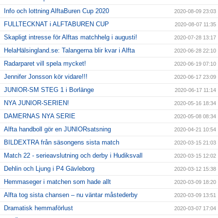
Info och lottning AlftaBuren Cup 2020
2020-08-09 23:03
FULLTECKNAT i ALFTABUREN CUP
2020-08-07 11:35
Skapligt intresse för Alftas matchhelg i augusti!
2020-07-28 13:17
HelaHälsingland.se: Talangerna blir kvar i Alfta
2020-06-28 22:10
Radarparet vill spela mycket!
2020-06-19 07:10
Jennifer Jonsson kör vidare!!!
2020-06-17 23:09
JUNIOR-SM STEG 1 i Borlänge
2020-06-17 11:14
NYA JUNIOR-SERIEN!
2020-05-16 18:34
DAMERNAS NYA SERIE
2020-05-08 08:34
Alfta handboll gör en JUNIORsatsning
2020-04-21 10:54
BILDEXTRA från säsongens sista match
2020-03-15 21:03
Match 22 - serieavslutning och derby i Hudiksvall
2020-03-15 12:02
Dehlin och Ljung i P4 Gävleborg
2020-03-12 15:38
Hemmaseger i matchen som hade allt
2020-03-09 18:20
Alfta tog sista chansen – nu väntar måstederby
2020-03-09 13:51
Dramatisk hemmaförlust
2020-03-07 17:04