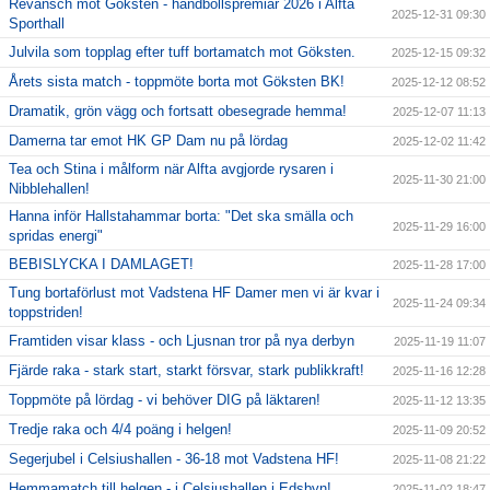
Revansch mot Göksten - handbollspremiär 2026 i Alfta
2025-12-31 09:30
Sporthall
Julvila som topplag efter tuff bortamatch mot Göksten.
2025-12-15 09:32
Årets sista match - toppmöte borta mot Göksten BK!
2025-12-12 08:52
Dramatik, grön vägg och fortsatt obesegrade hemma!
2025-12-07 11:13
Damerna tar emot HK GP Dam nu på lördag
2025-12-02 11:42
Tea och Stina i målform när Alfta avgjorde rysaren i
2025-11-30 21:00
Nibblehallen!
Hanna inför Hallstahammar borta: "Det ska smälla och
2025-11-29 16:00
spridas energi"
BEBISLYCKA I DAMLAGET!
2025-11-28 17:00
Tung bortaförlust mot Vadstena HF Damer men vi är kvar i
2025-11-24 09:34
toppstriden!
Framtiden visar klass - och Ljusnan tror på nya derbyn
2025-11-19 11:07
Fjärde raka - stark start, starkt försvar, stark publikkraft!
2025-11-16 12:28
Toppmöte på lördag - vi behöver DIG på läktaren!
2025-11-12 13:35
Tredje raka och 4/4 poäng i helgen!
2025-11-09 20:52
Segerjubel i Celsiushallen - 36-18 mot Vadstena HF!
2025-11-08 21:22
Hemmamatch till helgen - i Celsiushallen i Edsbyn!
2025-11-02 18:47