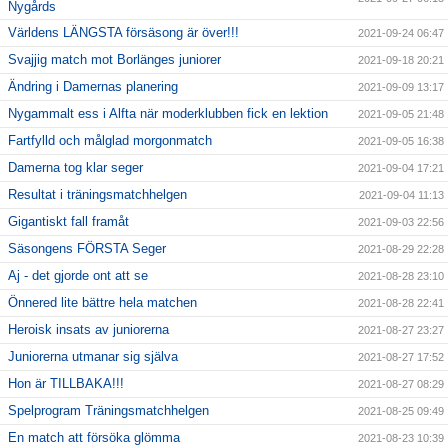
Nygårds
Världens LÄNGSTA försäsong är över!!!
2021-09-24 06:47
Svajjig match mot Borlänges juniorer
2021-09-18 20:21
Ändring i Damernas planering
2021-09-09 13:17
Nygammalt ess i Alfta när moderklubben fick en lektion
2021-09-05 21:48
Fartfylld och målglad morgonmatch
2021-09-05 16:38
Damerna tog klar seger
2021-09-04 17:21
Resultat i träningsmatchhelgen
2021-09-04 11:13
Gigantiskt fall framåt
2021-09-03 22:56
Säsongens FÖRSTA Seger
2021-08-29 22:28
Aj - det gjorde ont att se
2021-08-28 23:10
Önnered lite bättre hela matchen
2021-08-28 22:41
Heroisk insats av juniorerna
2021-08-27 23:27
Juniorerna utmanar sig själva
2021-08-27 17:52
Hon är TILLBAKA!!!
2021-08-27 08:29
Spelprogram Träningsmatchhelgen
2021-08-25 09:49
En match att försöka glömma
2021-08-23 10:39