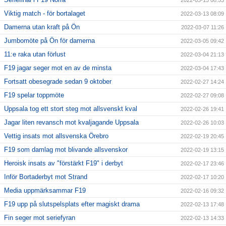
Viktig match - för bortalaget
2022-03-13 08:09
Damerna utan kraft på Ön
2022-03-07 11:26
Jumbomöte på Ön för damerna
2022-03-05 09:42
11:e raka utan förlust
2022-03-04 21:13
F19 jagar seger mot en av de minsta
2022-03-04 17:43
Fortsatt obesegrade sedan 9 oktober
2022-02-27 14:24
F19 spelar toppmöte
2022-02-27 09:08
Uppsala tog ett stort steg mot allsvenskt kval
2022-02-26 19:41
Jagar liten revansch mot kvaljagande Uppsala
2022-02-26 10:03
Vettig insats mot allsvenska Örebro
2022-02-19 20:45
F19 som damlag mot blivande allsvenskor
2022-02-19 13:15
Heroisk insats av "förstärkt F19" i derbyt
2022-02-17 23:46
Inför Bortaderbyt mot Strand
2022-02-17 10:20
Media uppmärksammar F19
2022-02-16 09:32
F19 upp på slutspelsplats efter magiskt drama
2022-02-13 17:48
Fin seger mot seriefyran
2022-02-13 14:33