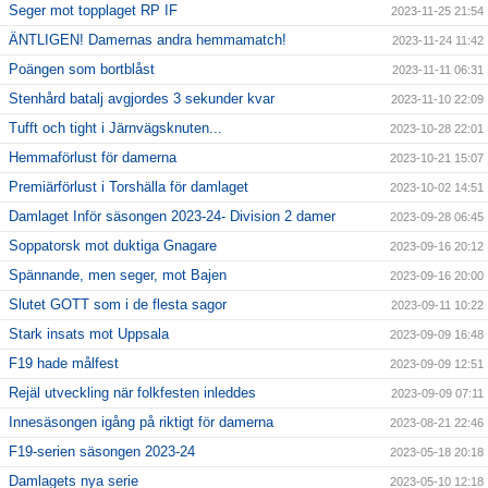
Seger mot topplaget RP IF
2023-11-25 21:54
ÄNTLIGEN! Damernas andra hemmamatch!
2023-11-24 11:42
Poängen som bortblåst
2023-11-11 06:31
Stenhård batalj avgjordes 3 sekunder kvar
2023-11-10 22:09
Tufft och tight i Järnvägsknuten...
2023-10-28 22:01
Hemmaförlust för damerna
2023-10-21 15:07
Premiärförlust i Torshälla för damlaget
2023-10-02 14:51
Damlaget Inför säsongen 2023-24- Division 2 damer
2023-09-28 06:45
Soppatorsk mot duktiga Gnagare
2023-09-16 20:12
Spännande, men seger, mot Bajen
2023-09-16 20:00
Slutet GOTT som i de flesta sagor
2023-09-11 10:22
Stark insats mot Uppsala
2023-09-09 16:48
F19 hade målfest
2023-09-09 12:51
Rejäl utveckling när folkfesten inleddes
2023-09-09 07:11
Innesäsongen igång på riktigt för damerna
2023-08-21 22:46
F19-serien säsongen 2023-24
2023-05-18 20:18
Damlagets nya serie
2023-05-10 12:18