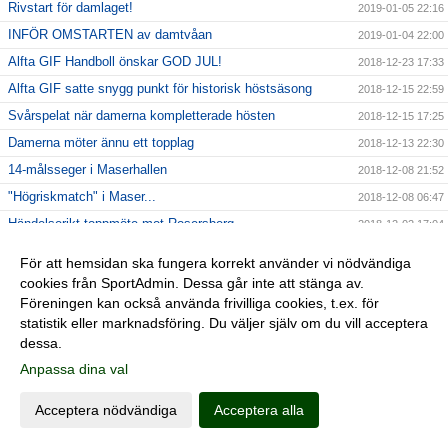
Rivstart för damlaget!
2019-01-05 22:16
INFÖR OMSTARTEN av damtvåan
2019-01-04 22:00
Alfta GIF Handboll önskar GOD JUL!
2018-12-23 17:33
Alfta GIF satte snygg punkt för historisk höstsäsong
2018-12-15 22:59
Svårspelat när damerna kompletterade hösten
2018-12-15 17:25
Damerna möter ännu ett topplag
2018-12-13 22:30
14-målsseger i Maserhallen
2018-12-08 21:52
"Högriskmatch" i Maser...
2018-12-08 06:47
Händelserikt toppmöte mot Rosersberg
2018-12-02 17:04
INFÖR Rosersberg hemma med Moa
2018-11-29 23:07
För att hemsidan ska fungera korrekt använder vi nödvändiga
Handbollshöjdare i Decemberdrag
2018-11-26 23:19
cookies från SportAdmin. Dessa går inte att stänga av.
Föreningen kan också använda frivilliga cookies, t.ex. för
Stabil hemmaseger = 7:e raka
2018-11-24 17:49
statistik eller marknadsföring. Du väljer själv om du vill acceptera
Seriens enda farmarlag på besök
2018-11-22 16:34
dessa.
2018-11-04 19:27
Anpassa dina val
Alfta GIF - HK Ceres Norrtälje | Cancermatchen
2018-11-02 18:08
Acceptera nödvändiga
Acceptera alla
INFÖR hemmamatch mot HK Ceres
2018-11-01 18:31
Helahalsingland.se: Superstart för Alfta i tvåans topp
2018-10-30 23:36