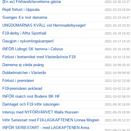
(En av) Förhandsfavoriterna gästar
2021-10-30 13:17
Rejäl förlust i Uppsala
2021-10-23 16:04
Sveriges 4:e mot damerna
2021-10-23 10:47
UNGDOMARNAS KVÄLL vid Hemmaderbyseger!
2021-10-19 23:33
F19-derby i Alfta Sporthall
2021-10-18 15:42
Oavgjort i nykomlingskampen!
2021-10-17 14:15
INFÖR Lidingö SK hemma i Celsius
2021-10-15 16:45
Förlust i bortamötet med VästeråsIrsta F19
2021-10-10 12:04
Damerna ej värda poäng
2021-10-09 20:10
Dubbelmatcher i Västerås
2021-10-09 09:35
Förlust i premiären
2021-10-02 22:56
F19-premiären avklarad
2021-10-02 22:18
INFÖR match mot Bodens BK HF
2021-10-02 08:20
Damlaget och F19 inför säsongen
2021-09-30 18:00
Intervju med NYFÖRVÄRVET Malla Hussein
2021-09-29 18:00
Inför Seriestart med F19-LAGKAPTENEN Linnea Mogren
2021-09-28 12:37
INFÖR SERIESTART - med LAGKAPTENEN Anna
2021-09-27 06:15