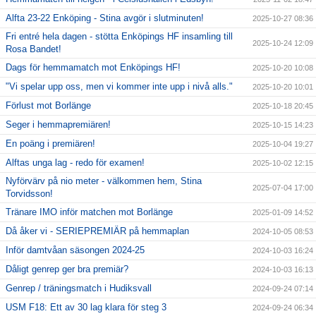
Alfta 23-22 Enköping - Stina avgör i slutminuten!
2025-10-27 08:36
Fri entré hela dagen - stötta Enköpings HF insamling till
2025-10-24 12:09
Rosa Bandet!
Dags för hemmamatch mot Enköpings HF!
2025-10-20 10:08
"Vi spelar upp oss, men vi kommer inte upp i nivå alls."
2025-10-20 10:01
Förlust mot Borlänge
2025-10-18 20:45
Seger i hemmapremiären!
2025-10-15 14:23
En poäng i premiären!
2025-10-04 19:27
Alftas unga lag - redo för examen!
2025-10-02 12:15
Nyförvärv på nio meter - välkommen hem, Stina
2025-07-04 17:00
Torvidsson!
Tränare IMO inför matchen mot Borlänge
2025-01-09 14:52
Då åker vi - SERIEPREMIÄR på hemmaplan
2024-10-05 08:53
Inför damtvåan säsongen 2024-25
2024-10-03 16:24
Dåligt genrep ger bra premiär?
2024-10-03 16:13
Genrep / träningsmatch i Hudiksvall
2024-09-24 07:14
USM F18: Ett av 30 lag klara för steg 3
2024-09-24 06:34