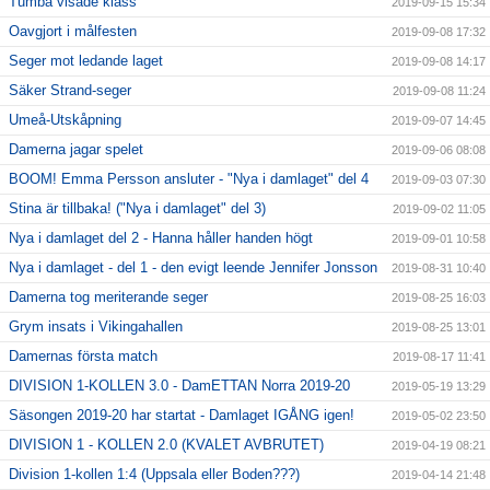
Tumba visade klass
2019-09-15 15:34
Oavgjort i målfesten
2019-09-08 17:32
Seger mot ledande laget
2019-09-08 14:17
Säker Strand-seger
2019-09-08 11:24
Umeå-Utskåpning
2019-09-07 14:45
Damerna jagar spelet
2019-09-06 08:08
BOOM! Emma Persson ansluter - "Nya i damlaget" del 4
2019-09-03 07:30
Stina är tillbaka! ("Nya i damlaget" del 3)
2019-09-02 11:05
Nya i damlaget del 2 - Hanna håller handen högt
2019-09-01 10:58
Nya i damlaget - del 1 - den evigt leende Jennifer Jonsson
2019-08-31 10:40
Damerna tog meriterande seger
2019-08-25 16:03
Grym insats i Vikingahallen
2019-08-25 13:01
Damernas första match
2019-08-17 11:41
DIVISION 1-KOLLEN 3.0 - DamETTAN Norra 2019-20
2019-05-19 13:29
Säsongen 2019-20 har startat - Damlaget IGÅNG igen!
2019-05-02 23:50
DIVISION 1 - KOLLEN 2.0 (KVALET AVBRUTET)
2019-04-19 08:21
Division 1-kollen 1:4 (Uppsala eller Boden???)
2019-04-14 21:48