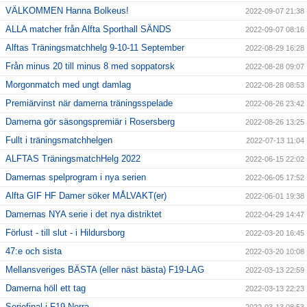
VÄLKOMMEN Hanna Bolkeus!
2022-09-07 21:38
ALLA matcher från Alfta Sporthall SÄNDS
2022-09-07 08:16
Alftas Träningsmatchhelg 9-10-11 September
2022-08-29 16:28
Från minus 20 till minus 8 med soppatorsk
2022-08-28 09:07
Morgonmatch med ungt damlag
2022-08-28 08:53
Premiärvinst när damerna träningsspelade
2022-08-26 23:42
Damerna gör säsongspremiär i Rosersberg
2022-08-26 13:25
Fullt i träningsmatchhelgen
2022-07-13 11:04
ALFTAS TräningsmatchHelg 2022
2022-06-15 22:02
Damernas spelprogram i nya serien
2022-06-05 17:52
Alfta GIF HF Damer söker MÅLVAKT(er)
2022-06-01 19:38
Damernas NYA serie i det nya distriktet
2022-04-29 14:47
Förlust - till slut - i Hildursborg
2022-03-20 16:45
47:e och sista
2022-03-20 10:08
Mellansveriges BÄSTA (eller näst bästa) F19-LAG
2022-03-13 22:59
Damerna höll ett tag
2022-03-13 22:23
Seriefinal i F19 Norra
2022-03-13 08:53