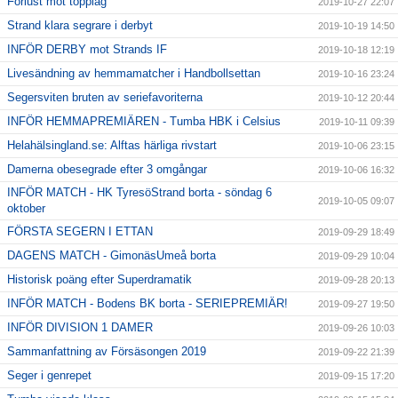
Förlust mot topplag
2019-10-27 22:07
Strand klara segrare i derbyt
2019-10-19 14:50
INFÖR DERBY mot Strands IF
2019-10-18 12:19
Livesändning av hemmamatcher i Handbollsettan
2019-10-16 23:24
Segersviten bruten av seriefavoriterna
2019-10-12 20:44
INFÖR HEMMAPREMIÄREN - Tumba HBK i Celsius
2019-10-11 09:39
Helahälsingland.se: Alftas härliga rivstart
2019-10-06 23:15
Damerna obesegrade efter 3 omgångar
2019-10-06 16:32
INFÖR MATCH - HK TyresöStrand borta - söndag 6
2019-10-05 09:07
oktober
FÖRSTA SEGERN I ETTAN
2019-09-29 18:49
DAGENS MATCH - GimonäsUmeå borta
2019-09-29 10:04
Historisk poäng efter Superdramatik
2019-09-28 20:13
INFÖR MATCH - Bodens BK borta - SERIEPREMIÄR!
2019-09-27 19:50
INFÖR DIVISION 1 DAMER
2019-09-26 10:03
Sammanfattning av Försäsongen 2019
2019-09-22 21:39
Seger i genrepet
2019-09-15 17:20