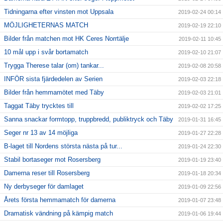
Tidningarna efter vinsten mot Uppsala
2019-02-24 00:14
MÖJLIGHETERNAS MATCH
2019-02-19 22:10
Bilder från matchen mot HK Ceres Norrtälje
2019-02-11 10:45
10 mål upp i svår bortamatch
2019-02-10 21:07
Trygga Therese talar (om) tankar...
2019-02-08 20:58
INFÖR sista fjärdedelen av Serien
2019-02-03 22:18
Bilder från hemmamötet med Täby
2019-02-03 21:01
Taggat Täby trycktes till
2019-02-02 17:25
Sanna snackar formtopp, truppbredd, publiktryck och Täby
2019-01-31 16:45
Seger nr 13 av 14 möjliga
2019-01-27 22:28
B-laget till Nordens största nästa på tur...
2019-01-24 22:30
Stabil bortaseger mot Rosersberg
2019-01-19 23:40
Damerna reser till Rosersberg
2019-01-18 20:34
Ny derbyseger för damlaget
2019-01-09 22:56
Årets första hemmamatch för damerna
2019-01-07 23:48
Dramatisk vändning på kämpig match
2019-01-06 19:44