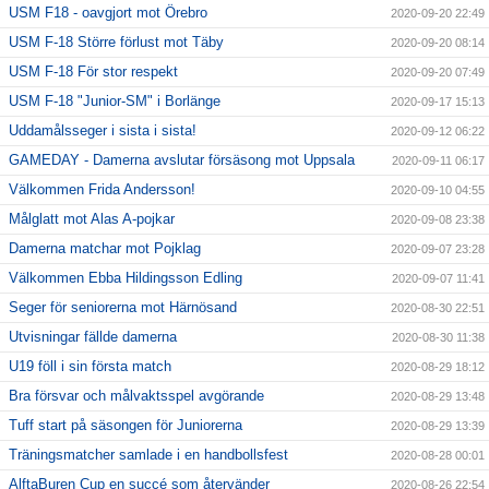
USM F18 - oavgjort mot Örebro
2020-09-20 22:49
USM F-18 Större förlust mot Täby
2020-09-20 08:14
USM F-18 För stor respekt
2020-09-20 07:49
USM F-18 "Junior-SM" i Borlänge
2020-09-17 15:13
Uddamålsseger i sista i sista!
2020-09-12 06:22
GAMEDAY - Damerna avslutar försäsong mot Uppsala
2020-09-11 06:17
Välkommen Frida Andersson!
2020-09-10 04:55
Målglatt mot Alas A-pojkar
2020-09-08 23:38
Damerna matchar mot Pojklag
2020-09-07 23:28
Välkommen Ebba Hildingsson Edling
2020-09-07 11:41
Seger för seniorerna mot Härnösand
2020-08-30 22:51
Utvisningar fällde damerna
2020-08-30 11:38
U19 föll i sin första match
2020-08-29 18:12
Bra försvar och målvaktsspel avgörande
2020-08-29 13:48
Tuff start på säsongen för Juniorerna
2020-08-29 13:39
Träningsmatcher samlade i en handbollsfest
2020-08-28 00:01
AlftaBuren Cup en succé som återvänder
2020-08-26 22:54