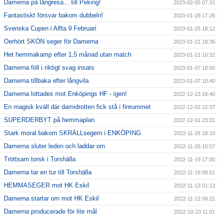
Damerna på långresa... till Peking!
2023-02-05 07:31
Fantastiskt försvar bakom dubbeln!
2023-01-28 17:26
Svenska Cupen i Alfta 9 Februari
2023-01-25 18:12
Oerhört SKÖN seger för Damerna
2023-01-21 18:36
Het hemmakamp efter 1,5 månad utan match
2023-01-21 10:32
Damerna föll i riktigt svag insats
2023-01-07 18:56
Damerna tillbaka efter långvila
2023-01-07 10:40
Damerna lottades mot Enköpings HF - igen!
2022-12-23 16:40
En magisk kväll där damidrotten fick stå i finrummet
2022-12-02 22:37
SUPERDERBYT på hemmaplan
2022-12-01 23:31
Stark moral bakom SKRÄLLsegern i ENKÖPING
2022-11-26 18:10
Damerna sluter leden och laddar om
2022-11-26 10:57
Tröttsam torsk i Torshälla
2022-11-19 17:00
Damerna tar en tur till Torshälla
2022-11-19 08:51
HEMMASEGER mot HK Eskil
2022-11-13 01:13
Damerna startar om mot HK Eskil
2022-11-12 08:21
Damerna producerade för lite mål
2022-10-23 11:01