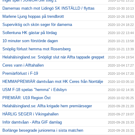
Inget spel i JUNIOR-SM steg 2
2020-11-02 13:22
Damernas match mot Lidingö SK INSTÄLLD / flyttas
2020-10-30 10:13
Marlene Ljung hoppas på trendbrott
2020-10-26 19:53
Superviktig och skön seger för damerna
2020-10-24 18:22
Sollentuna HK gästar på lördag
2020-10-22 13:44
10 minuter som förstörde dagen
2020-10-21 13:58
Snöplig förlust hemma mot Rosersberg
2020-10-21 13:39
Helahälsingland.se: Snöpligt slut när Alfta tappade greppet
2020-10-04 19:54
Ceres vann i Alftahallen
2020-10-04 17:27
Premiärförlust i F-19
2020-10-04 17:20
HEMMAPREMIÄR damtvåan mot HK Ceres från Norrtälje
2020-10-03 05:10
USM F-18 spelas "hemma" i Edsbyn
2020-10-02 14:35
PREMIÄR: U19 Region Öst
2020-10-02 05:25
Helahälsingland.se: Alfta krigade hem premiärseger
2020-09-28 21:20
HÄRLIG SEGER i Vikingahallen
2020-09-27 19:07
Inför damtvåan - Alfta GIF damlag
2020-09-26 15:33
Borlänge besegrade juniorerna i sista matchen
2020-09-26 15:31