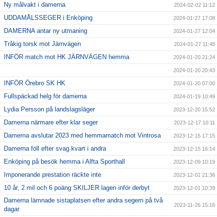
Ny målvakt i damerna
2024-02-02 11:12
UDDAMÅLSSEGER i Enköping
2024-01-27 17:08
DAMERNA antar ny utmaning
2024-01-27 12:04
Tråkig torsk mot Järnvägen
2024-01-27 11:48
INFÖR match mot HK JÄRNVÄGEN hemma
2024-01-20 21:24
2024-01-20 20:43
INFÖR Örebro SK HK
2024-01-20 07:00
Fullspäckad helg för damerna
2024-01-19 10:49
Lydia Persson på landslagsläger
2023-12-20 15:52
Damerna närmare efter klar seger
2023-12-17 10:11
Damerna avslutar 2023 med hemmamatch mot Vintrosa
2023-12-15 17:15
Damerna föll efter svag kvart i andra
2023-12-15 16:14
Enköping på besök hemma i Alfta Sporthall
2023-12-09 10:19
Imponerande prestation räckte inte
2023-12-01 21:36
10 år, 2 mil och 6 poäng SKILJER lagen inför derbyt
2023-12-01 10:39
Damerna lämnade sistaplatsen efter andra segern på två
2023-11-26 15:16
dagar