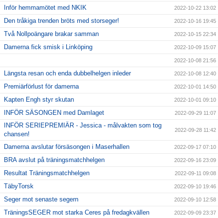
Inför hemmamötet med NKIK
2022-10-22 13:02
Den tråkiga trenden bröts med storseger!
2022-10-16 19:45
Två Nollpoängare brakar samman
2022-10-15 22:34
Damerna fick smisk i Linköping
2022-10-09 15:07
2022-10-08 21:56
Längsta resan och enda dubbelhelgen inleder
2022-10-08 12:40
Premiärförlust för damerna
2022-10-01 14:50
Kapten Engh styr skutan
2022-10-01 09:10
INFÖR SÄSONGEN med Damlaget
2022-09-29 11:07
INFÖR SERIEPREMIÄR - Jessica - målvakten som tog
2022-09-28 11:42
chansen!
Damerna avslutar försäsongen i Maserhallen
2022-09-17 07:10
BRA avslut på träningsmatchhelgen
2022-09-16 23:09
Resultat Träningsmatchhelgen
2022-09-11 09:08
TäbyTorsk
2022-09-10 19:46
Seger mot senaste segern
2022-09-10 12:58
TräningsSEGER mot starka Ceres på fredagkvällen
2022-09-09 23:37