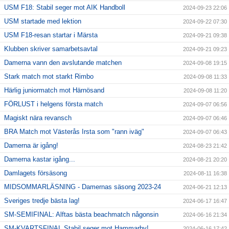
USM F18: Stabil seger mot AIK Handboll
2024-09-23 22:06
USM startade med lektion
2024-09-22 07:30
USM F18-resan startar i Märsta
2024-09-21 09:38
Klubben skriver samarbetsavtal
2024-09-21 09:23
Damerna vann den avslutande matchen
2024-09-08 19:15
Stark match mot starkt Rimbo
2024-09-08 11:33
Härlig juniormatch mot Härnösand
2024-09-08 11:20
FÖRLUST i helgens första match
2024-09-07 06:56
Magiskt nära revansch
2024-09-07 06:46
BRA Match mot Västerås Irsta som "rann iväg"
2024-09-07 06:43
Damerna är igång!
2024-08-23 21:42
Damerna kastar igång...
2024-08-21 20:20
Damlagets försäsong
2024-08-11 16:38
MIDSOMMARLÄSNING - Damernas säsong 2023-24
2024-06-21 12:13
Sveriges tredje bästa lag!
2024-06-17 16:47
SM-SEMIFINAL: Alftas bästa beachmatch någonsin
2024-06-16 21:34
SM-KVARTSFINAL Stabil seger mot Hammarby!
2024-06-16 17:42