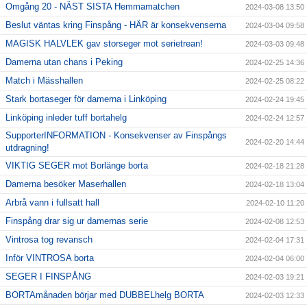
Omgång 20 - NÄST SISTA Hemmamatchen
2024-03-08 13:50
Beslut väntas kring Finspång - HÄR är konsekvenserna
2024-03-04 09:58
MAGISK HALVLEK gav storseger mot serietrean!
2024-03-03 09:48
Damerna utan chans i Peking
2024-02-25 14:36
Match i Mässhallen
2024-02-25 08:22
Stark bortaseger för damerna i Linköping
2024-02-24 19:45
Linköping inleder tuff bortahelg
2024-02-24 12:57
SupporterINFORMATION - Konsekvenser av Finspångs
2024-02-20 14:44
utdragning!
VIKTIG SEGER mot Borlänge borta
2024-02-18 21:28
Damerna besöker Maserhallen
2024-02-18 13:04
Arbrå vann i fullsatt hall
2024-02-10 11:20
Finspång drar sig ur damernas serie
2024-02-08 12:53
Vintrosa tog revansch
2024-02-04 17:31
Inför VINTROSA borta
2024-02-04 06:00
SEGER I FINSPÅNG
2024-02-03 19:21
BORTAmånaden börjar med DUBBELhelg BORTA
2024-02-03 12:33