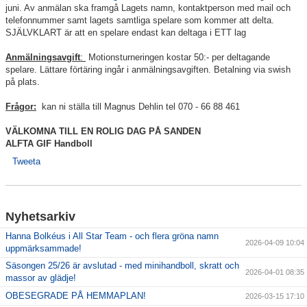
juni. Av anmälan ska framgå Lagets namn, kontaktperson med mail och
telefonnummer samt lagets samtliga spelare som kommer att delta.
SJÄLVKLART är att en spelare endast kan deltaga i ETT lag
Anmälningsavgift
:
Motionsturneringen kostar 50:- per deltagande
spelare. Lättare förtäring ingår i anmälningsavgiften. Betalning via swish
på plats.
Frågor:
kan ni ställa till Magnus Dehlin tel 070 - 66 88 461
VÄLKOMNA TILL EN ROLIG DAG PÅ SANDEN
ALFTA GIF Handboll
Tweeta
Nyhetsarkiv
Hanna Bolkéus i All Star Team - och flera gröna namn
2026-04-09 10:04
uppmärksammade!
Säsongen 25/26 är avslutad - med minihandboll, skratt och
2026-04-01 08:35
massor av glädje!
OBESEGRADE PÅ HEMMAPLAN!
2026-03-15 17:10