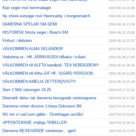
Klar seger mot hemmalaget
2024-06-16 16:48
Ny shoot-outseger mot Hammarby i morgonmatch
2024-06-16 16:43
DAMERNA SPELAR SM-SEMI
2024-06-16 13:34
HISTORISK första seger i Beach-SM
2024-06-15 23:06
Förlust i debuten
2024-06-15 22:37
VÄLKOMMEN ALMA SELANDER!
2024-06-13 21:24
Vadstena ut - HK JÄRNVÄGEN tillbaka i tvåan!
2024-05-28 13:45
VÄLKOMMEN till ALFTA handboll, TEA NORDGREN!!!
2024-05-21 06:30
VÄLKOMMEN till Alfta GIF HF, SIGRID PERSSON
2024-05-20 12:00
VÄLKOMMEN AMELIA ZETTERQVIST!!!
2024-05-19 21:16
Dam 2 Mitt säsongen 24-25
2024-04-17 21:41
Dramatik delux när damerna besegrade seriesegrarna
2024-03-16 17:50
Damerna möter division 1-klara Gökstens BK
2024-03-16 07:41
NU vet vi vad som gäller - Överklagan avslås!
2024-03-13 23:20
UPPDATERADE möjliga TABELLER
2024-03-11 09:12
Damerna BESEGRADE serietrean... igen!
2024-03-10 11:54