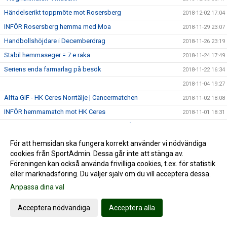
Händelserikt toppmöte mot Rosersberg
2018-12-02 17:04
INFÖR Rosersberg hemma med Moa
2018-11-29 23:07
Handbollshöjdare i Decemberdrag
2018-11-26 23:19
Stabil hemmaseger = 7:e raka
2018-11-24 17:49
Seriens enda farmarlag på besök
2018-11-22 16:34
2018-11-04 19:27
Alfta GIF - HK Ceres Norrtälje | Cancermatchen
2018-11-02 18:08
INFÖR hemmamatch mot HK Ceres
2018-11-01 18:31
Helahalsingland.se: Superstart för Alfta i tvåans topp
2018-10-30 23:36
2018-10-28 23:07
För att hemsidan ska fungera korrekt använder vi nödvändiga
cookies från SportAdmin. Dessa går inte att stänga av.
Damerna reser till Tibble
2018-10-26 21:26
Föreningen kan också använda frivilliga cookies, t.ex. för statistik
TUNG seger i tuff match
2018-10-20 19:16
eller marknadsföring. Du väljer själv om du vill acceptera dessa.
INFÖR tidiga toppmötet
2018-10-18 18:15
Anpassa dina val
Sjuk halvlek grundlade överraskande storseger
2018-10-13 22:20
Acceptera nödvändiga
Acceptera alla
Damerna antar tuffaste utmaningen hittills
2018-10-12 22:22
Mål av Thessan i frustrerande seger
2018-10-06 17:14