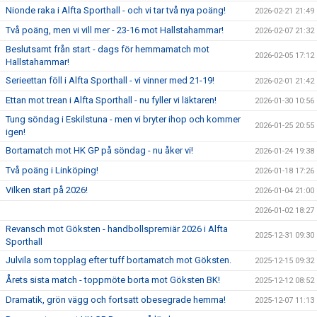
Nionde raka i Alfta Sporthall - och vi tar två nya poäng!
2026-02-21 21:49
Två poäng, men vi vill mer - 23-16 mot Hallstahammar!
2026-02-07 21:32
Beslutsamt från start - dags för hemmamatch mot
2026-02-05 17:12
Hallstahammar!
Serieettan föll i Alfta Sporthall - vi vinner med 21-19!
2026-02-01 21:42
Ettan mot trean i Alfta Sporthall - nu fyller vi läktaren!
2026-01-30 10:56
Tung söndag i Eskilstuna - men vi bryter ihop och kommer
2026-01-25 20:55
igen!
Bortamatch mot HK GP på söndag - nu åker vi!
2026-01-24 19:38
Två poäng i Linköping!
2026-01-18 17:26
Vilken start på 2026!
2026-01-04 21:00
2026-01-02 18:27
Revansch mot Göksten - handbollspremiär 2026 i Alfta
2025-12-31 09:30
Sporthall
Julvila som topplag efter tuff bortamatch mot Göksten.
2025-12-15 09:32
Årets sista match - toppmöte borta mot Göksten BK!
2025-12-12 08:52
Dramatik, grön vägg och fortsatt obesegrade hemma!
2025-12-07 11:13