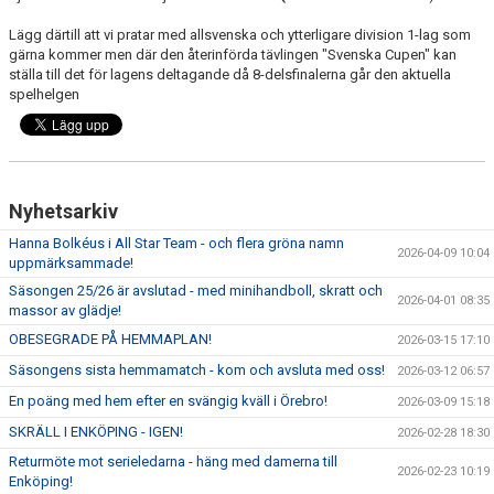
Lägg därtill att vi pratar med allsvenska och ytterligare division 1-lag som
gärna kommer men där den återinförda tävlingen "Svenska Cupen" kan
ställa till det för lagens deltagande då 8-delsfinalerna går den aktuella
spelhelgen
Nyhetsarkiv
Hanna Bolkéus i All Star Team - och flera gröna namn
2026-04-09 10:04
uppmärksammade!
Säsongen 25/26 är avslutad - med minihandboll, skratt och
2026-04-01 08:35
massor av glädje!
OBESEGRADE PÅ HEMMAPLAN!
2026-03-15 17:10
Säsongens sista hemmamatch - kom och avsluta med oss!
2026-03-12 06:57
En poäng med hem efter en svängig kväll i Örebro!
2026-03-09 15:18
SKRÄLL I ENKÖPING - IGEN!
2026-02-28 18:30
Returmöte mot serieledarna - häng med damerna till
2026-02-23 10:19
Enköping!