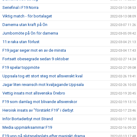
Seriefinal i F19 Norra
2022-03-13 08:53
Viktig match - för bortalaget
2022-03-13 08:09
Damerna utan kraft på Ön
2022-03-07 11:26
Jumbomöte på Ön för damerna
2022-03-05 09:42
11:e raka utan förlust
2022-03-04 21:13
F19 jagar seger mot en av de minsta
2022-03-04 17:43
Fortsatt obesegrade sedan 9 oktober
2022-02-27 14:24
F19 spelar toppmöte
2022-02-27 09:08
Uppsala tog ett stort steg mot allsvenskt kval
2022-02-26 19:41
Jagar liten revansch mot kvaljagande Uppsala
2022-02-26 10:03
Vettig insats mot allsvenska Örebro
2022-02-19 20:45
F19 som damlag mot blivande allsvenskor
2022-02-19 13:15
Heroisk insats av "förstärkt F19" i derbyt
2022-02-17 23:46
Inför Bortaderbyt mot Strand
2022-02-17 10:20
Media uppmärksammar F19
2022-02-16 09:32
F19 upp på slutspelsplats efter magiskt drama
2022-02-13 17:48