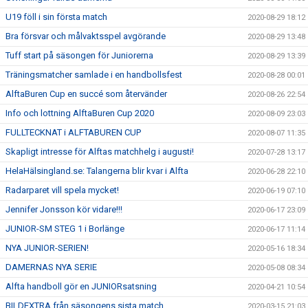
U19 föll i sin första match
2020-08-29 18:12
Bra försvar och målvaktsspel avgörande
2020-08-29 13:48
Tuff start på säsongen för Juniorerna
2020-08-29 13:39
Träningsmatcher samlade i en handbollsfest
2020-08-28 00:01
AlftaBuren Cup en succé som återvänder
2020-08-26 22:54
Info och lottning AlftaBuren Cup 2020
2020-08-09 23:03
FULLTECKNAT i ALFTABUREN CUP
2020-08-07 11:35
Skapligt intresse för Alftas matchhelg i augusti!
2020-07-28 13:17
HelaHälsingland.se: Talangerna blir kvar i Alfta
2020-06-28 22:10
Radarparet vill spela mycket!
2020-06-19 07:10
Jennifer Jonsson kör vidare!!!
2020-06-17 23:09
JUNIOR-SM STEG 1 i Borlänge
2020-06-17 11:14
NYA JUNIOR-SERIEN!
2020-05-16 18:34
DAMERNAS NYA SERIE
2020-05-08 08:34
Alfta handboll gör en JUNIORsatsning
2020-04-21 10:54
BILDEXTRA från säsongens sista match
2020-03-15 21:03