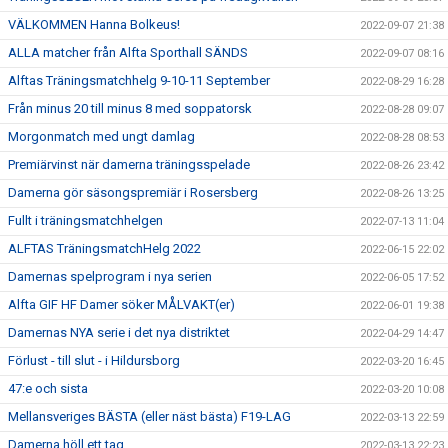
VÄLKOMMEN Hanna Bolkeus!
2022-09-07 21:38
ALLA matcher från Alfta Sporthall SÄNDS
2022-09-07 08:16
Alftas Träningsmatchhelg 9-10-11 September
2022-08-29 16:28
Från minus 20 till minus 8 med soppatorsk
2022-08-28 09:07
Morgonmatch med ungt damlag
2022-08-28 08:53
Premiärvinst när damerna träningsspelade
2022-08-26 23:42
Damerna gör säsongspremiär i Rosersberg
2022-08-26 13:25
Fullt i träningsmatchhelgen
2022-07-13 11:04
ALFTAS TräningsmatchHelg 2022
2022-06-15 22:02
Damernas spelprogram i nya serien
2022-06-05 17:52
Alfta GIF HF Damer söker MÅLVAKT(er)
2022-06-01 19:38
Damernas NYA serie i det nya distriktet
2022-04-29 14:47
Förlust - till slut - i Hildursborg
2022-03-20 16:45
47:e och sista
2022-03-20 10:08
Mellansveriges BÄSTA (eller näst bästa) F19-LAG
2022-03-13 22:59
Damerna höll ett tag
2022-03-13 22:23