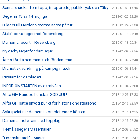
Sanna snackar formtopp, truppbredd, publiktryck och Täby
2019-01-31 16:45
Seger nr 13 av 14 möjliga
2019-01-27 22:28
B-laget till Nordens största nästa på tur...
2019-01-24 22:30
Stabil bortaseger mot Rosersberg
2019-01-19 23:40
Damerna reser till Rosersberg
2019-01-18 20:34
Ny derbyseger för damlaget
2019-01-09 22:56
Årets första hemmamatch för damerna
2019-01-07 23:48
Dramatisk vändning på kämpig match
2019-01-06 19:44
Rivstart för damlaget!
2019-01-05 22:16
INFÖR OMSTARTEN av damtvåan
2019-01-04 22:00
Alfta GIF Handboll önskar GOD JUL!
2018-12-23 17:33
Alfta GIF satte snygg punkt för historisk höstsäsong
2018-12-15 22:59
Svårspelat när damerna kompletterade hösten
2018-12-15 17:25
Damerna möter ännu ett topplag
2018-12-13 22:30
14-målsseger i Maserhallen
2018-12-08 21:52
"Högriskmatch" i Maser...
2018-12-08 06:47