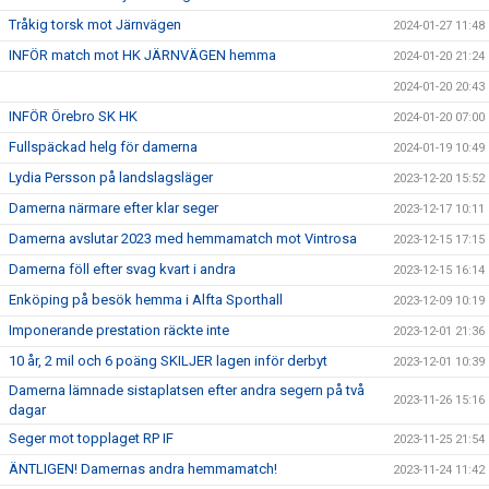
Tråkig torsk mot Järnvägen
2024-01-27 11:48
INFÖR match mot HK JÄRNVÄGEN hemma
2024-01-20 21:24
2024-01-20 20:43
INFÖR Örebro SK HK
2024-01-20 07:00
Fullspäckad helg för damerna
2024-01-19 10:49
Lydia Persson på landslagsläger
2023-12-20 15:52
Damerna närmare efter klar seger
2023-12-17 10:11
Damerna avslutar 2023 med hemmamatch mot Vintrosa
2023-12-15 17:15
Damerna föll efter svag kvart i andra
2023-12-15 16:14
Enköping på besök hemma i Alfta Sporthall
2023-12-09 10:19
Imponerande prestation räckte inte
2023-12-01 21:36
10 år, 2 mil och 6 poäng SKILJER lagen inför derbyt
2023-12-01 10:39
Damerna lämnade sistaplatsen efter andra segern på två
2023-11-26 15:16
dagar
Seger mot topplaget RP IF
2023-11-25 21:54
ÄNTLIGEN! Damernas andra hemmamatch!
2023-11-24 11:42