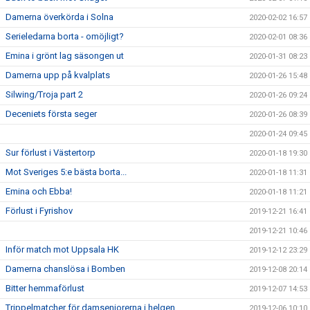
Damerna överkörda i Solna
2020-02-02 16:57
Serieledarna borta - omöjligt?
2020-02-01 08:36
Emina i grönt lag säsongen ut
2020-01-31 08:23
Damerna upp på kvalplats
2020-01-26 15:48
Silwing/Troja part 2
2020-01-26 09:24
Deceniets första seger
2020-01-26 08:39
2020-01-24 09:45
Sur förlust i Västertorp
2020-01-18 19:30
Mot Sveriges 5:e bästa borta...
2020-01-18 11:31
Emina och Ebba!
2020-01-18 11:21
Förlust i Fyrishov
2019-12-21 16:41
2019-12-21 10:46
Inför match mot Uppsala HK
2019-12-12 23:29
Damerna chanslösa i Bomben
2019-12-08 20:14
Bitter hemmaförlust
2019-12-07 14:53
Trippelmatcher för damseniorerna i helgen
2019-12-06 10:10