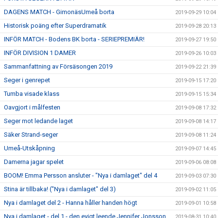
DAGENS MATCH - GimonäsUmeå borta
2019-09-29 10:04
Historisk poäng efter Superdramatik
2019-09-28 20:13
INFÖR MATCH - Bodens BK borta - SERIEPREMIÄR!
2019-09-27 19:50
INFÖR DIVISION 1 DAMER
2019-09-26 10:03
Sammanfattning av Försäsongen 2019
2019-09-22 21:39
Seger i genrepet
2019-09-15 17:20
Tumba visade klass
2019-09-15 15:34
Oavgjort i målfesten
2019-09-08 17:32
Seger mot ledande laget
2019-09-08 14:17
Säker Strand-seger
2019-09-08 11:24
Umeå-Utskåpning
2019-09-07 14:45
Damerna jagar spelet
2019-09-06 08:08
BOOM! Emma Persson ansluter - "Nya i damlaget" del 4
2019-09-03 07:30
Stina är tillbaka! ("Nya i damlaget" del 3)
2019-09-02 11:05
Nya i damlaget del 2 - Hanna håller handen högt
2019-09-01 10:58
Nya i damlaget - del 1 - den evigt leende Jennifer Jonsson
2019-08-31 10:40