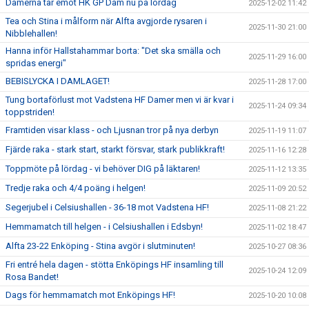
Damerna tar emot HK GP Dam nu på lördag
2025-12-02 11:42
Tea och Stina i målform när Alfta avgjorde rysaren i
2025-11-30 21:00
Nibblehallen!
Hanna inför Hallstahammar borta: "Det ska smälla och
2025-11-29 16:00
spridas energi"
BEBISLYCKA I DAMLAGET!
2025-11-28 17:00
Tung bortaförlust mot Vadstena HF Damer men vi är kvar i
2025-11-24 09:34
toppstriden!
Framtiden visar klass - och Ljusnan tror på nya derbyn
2025-11-19 11:07
Fjärde raka - stark start, starkt försvar, stark publikkraft!
2025-11-16 12:28
Toppmöte på lördag - vi behöver DIG på läktaren!
2025-11-12 13:35
Tredje raka och 4/4 poäng i helgen!
2025-11-09 20:52
Segerjubel i Celsiushallen - 36-18 mot Vadstena HF!
2025-11-08 21:22
Hemmamatch till helgen - i Celsiushallen i Edsbyn!
2025-11-02 18:47
Alfta 23-22 Enköping - Stina avgör i slutminuten!
2025-10-27 08:36
Fri entré hela dagen - stötta Enköpings HF insamling till
2025-10-24 12:09
Rosa Bandet!
Dags för hemmamatch mot Enköpings HF!
2025-10-20 10:08