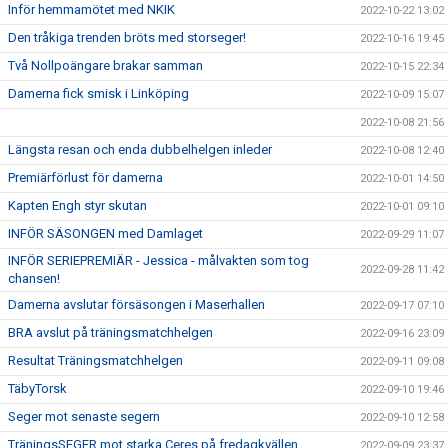
Inför hemmamötet med NKIK
2022-10-22 13:02
Den tråkiga trenden bröts med storseger!
2022-10-16 19:45
Två Nollpoängare brakar samman
2022-10-15 22:34
Damerna fick smisk i Linköping
2022-10-09 15:07
2022-10-08 21:56
Längsta resan och enda dubbelhelgen inleder
2022-10-08 12:40
Premiärförlust för damerna
2022-10-01 14:50
Kapten Engh styr skutan
2022-10-01 09:10
INFÖR SÄSONGEN med Damlaget
2022-09-29 11:07
INFÖR SERIEPREMIÄR - Jessica - målvakten som tog
2022-09-28 11:42
chansen!
Damerna avslutar försäsongen i Maserhallen
2022-09-17 07:10
BRA avslut på träningsmatchhelgen
2022-09-16 23:09
Resultat Träningsmatchhelgen
2022-09-11 09:08
TäbyTorsk
2022-09-10 19:46
Seger mot senaste segern
2022-09-10 12:58
TräningsSEGER mot starka Ceres på fredagkvällen
2022-09-09 23:37