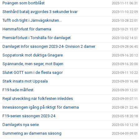
Poängen som bortblåst
2023-11-11 06:31
Stenhård batalj avgjordes 3 sekunder kvar
2023-11-10 22:09
Tufft och tight i Järnvägsknuten...
2023-10-28 22:01
Hemmaförlust för damerna
2023-10-21 15:07
Premiärförlust i Torshälla för damlaget
2023-10-02 14:51
Damlaget Inför säsongen 2023-24- Division 2 damer
2023-09-28 06:45
Soppatorsk mot duktiga Gnagare
2023-09-16 20:12
Spännande, men seger, mot Bajen
2023-09-16 20:00
Slutet GOTT som i de flesta sagor
2023-09-11 10:22
Stark insats mot Uppsala
2023-09-09 16:48
F19 hade målfest
2023-09-09 12:51
Rejäl utveckling när folkfesten inleddes
2023-09-09 07:11
Innesäsongen igång på riktigt för damerna
2023-08-21 22:46
F19-serien säsongen 2023-24
2023-05-18 20:18
Damlagets nya serie
2023-05-10 12:18
Summering av damernas säsong
2023-04-09 09:01