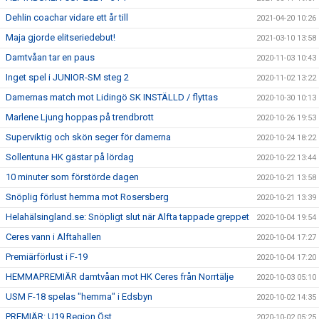
Dehlin coachar vidare ett år till
2021-04-20 10:26
Maja gjorde elitseriedebut!
2021-03-10 13:58
Damtvåan tar en paus
2020-11-03 10:43
Inget spel i JUNIOR-SM steg 2
2020-11-02 13:22
Damernas match mot Lidingö SK INSTÄLLD / flyttas
2020-10-30 10:13
Marlene Ljung hoppas på trendbrott
2020-10-26 19:53
Superviktig och skön seger för damerna
2020-10-24 18:22
Sollentuna HK gästar på lördag
2020-10-22 13:44
10 minuter som förstörde dagen
2020-10-21 13:58
Snöplig förlust hemma mot Rosersberg
2020-10-21 13:39
Helahälsingland.se: Snöpligt slut när Alfta tappade greppet
2020-10-04 19:54
Ceres vann i Alftahallen
2020-10-04 17:27
Premiärförlust i F-19
2020-10-04 17:20
HEMMAPREMIÄR damtvåan mot HK Ceres från Norrtälje
2020-10-03 05:10
USM F-18 spelas "hemma" i Edsbyn
2020-10-02 14:35
PREMIÄR: U19 Region Öst
2020-10-02 05:25