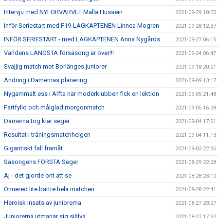
Intervju med NYFÖRVÄRVET Malla Hussein
2021-09-29 18:00
Inför Seriestart med F19-LAGKAPTENEN Linnea Mogren
2021-09-28 12:37
INFÖR SERIESTART - med LAGKAPTENEN Anna Nygårds
2021-09-27 06:15
Världens LÄNGSTA försäsong är över!!!
2021-09-24 06:47
Svajjig match mot Borlänges juniorer
2021-09-18 20:21
Ändring i Damernas planering
2021-09-09 13:17
Nygammalt ess i Alfta när moderklubben fick en lektion
2021-09-05 21:48
Fartfylld och målglad morgonmatch
2021-09-05 16:38
Damerna tog klar seger
2021-09-04 17:21
Resultat i träningsmatchhelgen
2021-09-04 11:13
Gigantiskt fall framåt
2021-09-03 22:56
Säsongens FÖRSTA Seger
2021-08-29 22:28
Aj - det gjorde ont att se
2021-08-28 23:10
Önnered lite bättre hela matchen
2021-08-28 22:41
Heroisk insats av juniorerna
2021-08-27 23:27
Juniorerna utmanar sig själva
2021-08-27 17:52