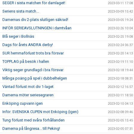
SEGER i sista matchen för damlaget!
2023-03-11 17:08
Seriens sista match...
2023-03-09 15:42
Damernas div 2-plats slutligen säkrad!
2023-03-05 19:24
INFÖR SERIEAVSLUTNINGEN i damtvåan
2023-02-26 10:04
Blå seger i Bollnäs
2023-02-25 19:08
Dags för årets ANDRA derby!
2023-02-24 06:37
SUR hemmaförlust trots bra försvar
2023-02-20 14:13
TOPPLAG på besök i hallen
2023-02-19 11:10
Viktig seger grundlagd i bra försvar
2023-02-18 19:44
Många poäng på spel i dubbelhelgen
2023-02-18 08:31
Väntad förlust mot div 1-laget
2023-02-12 16:57
Damerna möter seriesegraren
2023-02-11 18:50
Enköping cupvann igen
2023-02-10 04:13
Inför: SVENSKA CUPEN mot Enköping (igen)
2023-02-08 09:46
Tung förlust med svåra förhållanden
2023-02-05 15:45
Damerna på långresa... till Peking!
2023-02-05 07:31