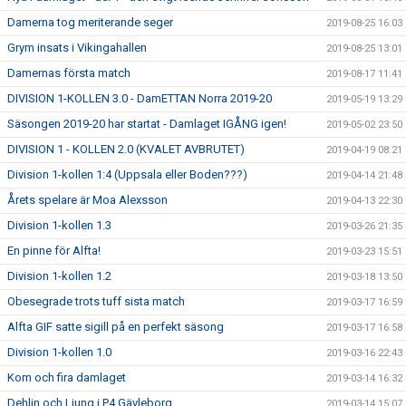
Damerna tog meriterande seger
2019-08-25 16:03
Grym insats i Vikingahallen
2019-08-25 13:01
Damernas första match
2019-08-17 11:41
DIVISION 1-KOLLEN 3.0 - DamETTAN Norra 2019-20
2019-05-19 13:29
Säsongen 2019-20 har startat - Damlaget IGÅNG igen!
2019-05-02 23:50
DIVISION 1 - KOLLEN 2.0 (KVALET AVBRUTET)
2019-04-19 08:21
Division 1-kollen 1:4 (Uppsala eller Boden???)
2019-04-14 21:48
Årets spelare är Moa Alexsson
2019-04-13 22:30
Division 1-kollen 1.3
2019-03-26 21:35
En pinne för Alfta!
2019-03-23 15:51
Division 1-kollen 1.2
2019-03-18 13:50
Obesegrade trots tuff sista match
2019-03-17 16:59
Alfta GIF satte sigill på en perfekt säsong
2019-03-17 16:58
Division 1-kollen 1.0
2019-03-16 22:43
Kom och fira damlaget
2019-03-14 16:32
Dehlin och Ljung i P4 Gävleborg
2019-03-14 15:07