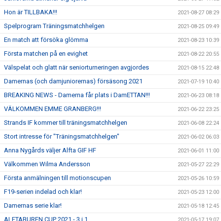
Hon är TILLBAKA!!!
2021-08-27 08:29
Spelprogram Träningsmatchhelgen
2021-08-25 09:49
En match att försöka glömma
2021-08-23 10:39
Första matchen på en evighet
2021-08-22 20:55
Välspelat och glatt när seniorturneringen avgjordes
2021-08-15 22:48
Damernas (och damjuniorernas) försäsong 2021
2021-07-19 10:40
BREAKING NEWS - Damerna får plats i DamETTAN!!!
2021-06-23 08:18
VÄLKOMMEN EMME GRANBERG!!!
2021-06-22 23:25
Strands IF kommer till träningsmatchhelgen
2021-06-08 22:24
Stort intresse för "Träningsmatchhelgen"
2021-06-02 06:03
Anna Nygårds väljer Alfta GIF HF
2021-06-01 11:00
Välkommen Wilma Andersson
2021-05-27 22:29
Första anmälningen till motionscupen
2021-05-26 10:59
F19-serien indelad och klar!
2021-05-23 12:00
Damernas serie klar!
2021-05-18 12:45
ALFTABUREN CUP 2021 - 3 i 1
2021-05-17 19:07