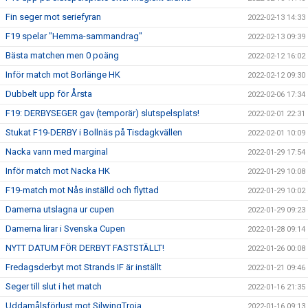
Fin seger mot seriefyran
2022-02-13 14:33
F19 spelar "Hemma-sammandrag"
2022-02-13 09:39
Bästa matchen men 0 poäng
2022-02-12 16:02
Inför match mot Borlänge HK
2022-02-12 09:30
Dubbelt upp för Årsta
2022-02-06 17:34
F19: DERBYSEGER gav (temporär) slutspelsplats!
2022-02-01 22:31
Stukat F19-DERBY i Bollnäs på Tisdagkvällen
2022-02-01 10:09
Nacka vann med marginal
2022-01-29 17:54
Inför match mot Nacka HK
2022-01-29 10:08
F19-match mot Nås inställd och flyttad
2022-01-29 10:02
Damerna utslagna ur cupen
2022-01-29 09:23
Damerna lirar i Svenska Cupen
2022-01-28 09:14
NYTT DATUM FÖR DERBYT FASTSTÄLLT!
2022-01-26 00:08
Fredagsderbyt mot Strands IF är inställt
2022-01-21 09:46
Seger till slut i het match
2022-01-16 21:35
Uddamålsförlust mot SilwingTroja
2022-01-16 09:13