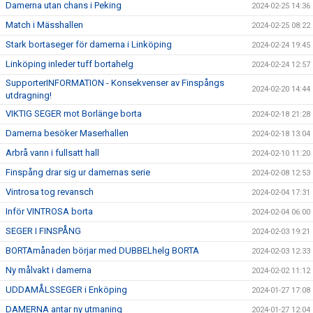
Damerna utan chans i Peking
2024-02-25 14:36
Match i Mässhallen
2024-02-25 08:22
Stark bortaseger för damerna i Linköping
2024-02-24 19:45
Linköping inleder tuff bortahelg
2024-02-24 12:57
SupporterINFORMATION - Konsekvenser av Finspångs
2024-02-20 14:44
utdragning!
VIKTIG SEGER mot Borlänge borta
2024-02-18 21:28
Damerna besöker Maserhallen
2024-02-18 13:04
Arbrå vann i fullsatt hall
2024-02-10 11:20
Finspång drar sig ur damernas serie
2024-02-08 12:53
Vintrosa tog revansch
2024-02-04 17:31
Inför VINTROSA borta
2024-02-04 06:00
SEGER I FINSPÅNG
2024-02-03 19:21
BORTAmånaden börjar med DUBBELhelg BORTA
2024-02-03 12:33
Ny målvakt i damerna
2024-02-02 11:12
UDDAMÅLSSEGER i Enköping
2024-01-27 17:08
DAMERNA antar ny utmaning
2024-01-27 12:04