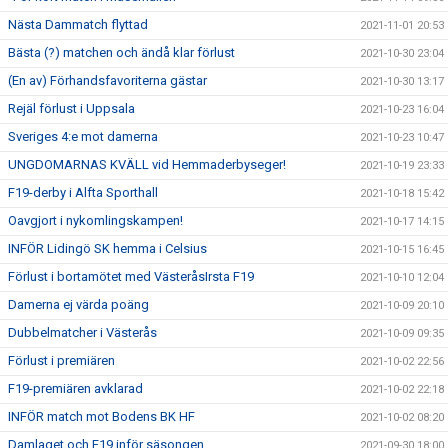
Nästa Dammatch flyttad
2021-11-01 20:53
Bästa (?) matchen och ändå klar förlust
2021-10-30 23:04
(En av) Förhandsfavoriterna gästar
2021-10-30 13:17
Rejäl förlust i Uppsala
2021-10-23 16:04
Sveriges 4:e mot damerna
2021-10-23 10:47
UNGDOMARNAS KVÄLL vid Hemmaderbyseger!
2021-10-19 23:33
F19-derby i Alfta Sporthall
2021-10-18 15:42
Oavgjort i nykomlingskampen!
2021-10-17 14:15
INFÖR Lidingö SK hemma i Celsius
2021-10-15 16:45
Förlust i bortamötet med VästeråsIrsta F19
2021-10-10 12:04
Damerna ej värda poäng
2021-10-09 20:10
Dubbelmatcher i Västerås
2021-10-09 09:35
Förlust i premiären
2021-10-02 22:56
F19-premiären avklarad
2021-10-02 22:18
INFÖR match mot Bodens BK HF
2021-10-02 08:20
Damlaget och F19 inför säsongen
2021-09-30 18:00