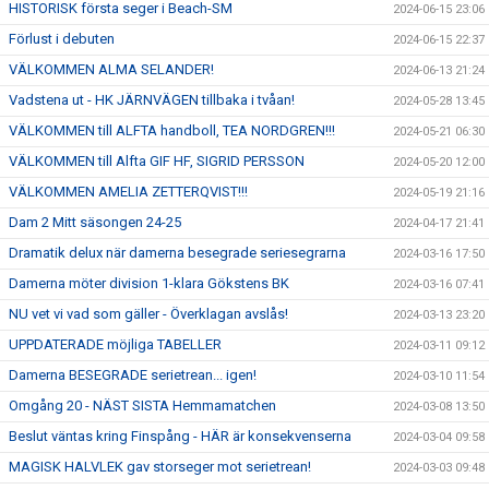
HISTORISK första seger i Beach-SM
2024-06-15 23:06
Förlust i debuten
2024-06-15 22:37
VÄLKOMMEN ALMA SELANDER!
2024-06-13 21:24
Vadstena ut - HK JÄRNVÄGEN tillbaka i tvåan!
2024-05-28 13:45
VÄLKOMMEN till ALFTA handboll, TEA NORDGREN!!!
2024-05-21 06:30
VÄLKOMMEN till Alfta GIF HF, SIGRID PERSSON
2024-05-20 12:00
VÄLKOMMEN AMELIA ZETTERQVIST!!!
2024-05-19 21:16
Dam 2 Mitt säsongen 24-25
2024-04-17 21:41
Dramatik delux när damerna besegrade seriesegrarna
2024-03-16 17:50
Damerna möter division 1-klara Gökstens BK
2024-03-16 07:41
NU vet vi vad som gäller - Överklagan avslås!
2024-03-13 23:20
UPPDATERADE möjliga TABELLER
2024-03-11 09:12
Damerna BESEGRADE serietrean... igen!
2024-03-10 11:54
Omgång 20 - NÄST SISTA Hemmamatchen
2024-03-08 13:50
Beslut väntas kring Finspång - HÄR är konsekvenserna
2024-03-04 09:58
MAGISK HALVLEK gav storseger mot serietrean!
2024-03-03 09:48