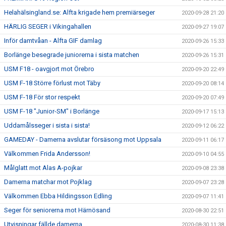
Helahälsingland.se: Alfta krigade hem premiärseger
2020-09-28 21:20
HÄRLIG SEGER i Vikingahallen
2020-09-27 19:07
Inför damtvåan - Alfta GIF damlag
2020-09-26 15:33
Borlänge besegrade juniorerna i sista matchen
2020-09-26 15:31
USM F18 - oavgjort mot Örebro
2020-09-20 22:49
USM F-18 Större förlust mot Täby
2020-09-20 08:14
USM F-18 För stor respekt
2020-09-20 07:49
USM F-18 "Junior-SM" i Borlänge
2020-09-17 15:13
Uddamålsseger i sista i sista!
2020-09-12 06:22
GAMEDAY - Damerna avslutar försäsong mot Uppsala
2020-09-11 06:17
Välkommen Frida Andersson!
2020-09-10 04:55
Målglatt mot Alas A-pojkar
2020-09-08 23:38
Damerna matchar mot Pojklag
2020-09-07 23:28
Välkommen Ebba Hildingsson Edling
2020-09-07 11:41
Seger för seniorerna mot Härnösand
2020-08-30 22:51
Utvisningar fällde damerna
2020-08-30 11:38