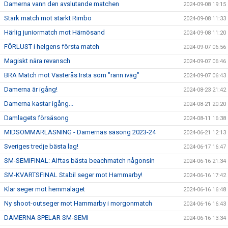
Damerna vann den avslutande matchen
2024-09-08 19:15
Stark match mot starkt Rimbo
2024-09-08 11:33
Härlig juniormatch mot Härnösand
2024-09-08 11:20
FÖRLUST i helgens första match
2024-09-07 06:56
Magiskt nära revansch
2024-09-07 06:46
BRA Match mot Västerås Irsta som "rann iväg"
2024-09-07 06:43
Damerna är igång!
2024-08-23 21:42
Damerna kastar igång...
2024-08-21 20:20
Damlagets försäsong
2024-08-11 16:38
MIDSOMMARLÄSNING - Damernas säsong 2023-24
2024-06-21 12:13
Sveriges tredje bästa lag!
2024-06-17 16:47
SM-SEMIFINAL: Alftas bästa beachmatch någonsin
2024-06-16 21:34
SM-KVARTSFINAL Stabil seger mot Hammarby!
2024-06-16 17:42
Klar seger mot hemmalaget
2024-06-16 16:48
Ny shoot-outseger mot Hammarby i morgonmatch
2024-06-16 16:43
DAMERNA SPELAR SM-SEMI
2024-06-16 13:34