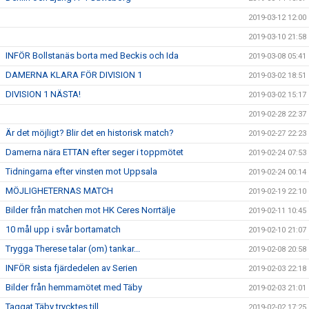
2019-03-12 12:00
2019-03-10 21:58
INFÖR Bollstanäs borta med Beckis och Ida
2019-03-08 05:41
DAMERNA KLARA FÖR DIVISION 1
2019-03-02 18:51
DIVISION 1 NÄSTA!
2019-03-02 15:17
2019-02-28 22:37
Är det möjligt? Blir det en historisk match?
2019-02-27 22:23
Damerna nära ETTAN efter seger i toppmötet
2019-02-24 07:53
Tidningarna efter vinsten mot Uppsala
2019-02-24 00:14
MÖJLIGHETERNAS MATCH
2019-02-19 22:10
Bilder från matchen mot HK Ceres Norrtälje
2019-02-11 10:45
10 mål upp i svår bortamatch
2019-02-10 21:07
Trygga Therese talar (om) tankar...
2019-02-08 20:58
INFÖR sista fjärdedelen av Serien
2019-02-03 22:18
Bilder från hemmamötet med Täby
2019-02-03 21:01
Taggat Täby trycktes till
2019-02-02 17:25