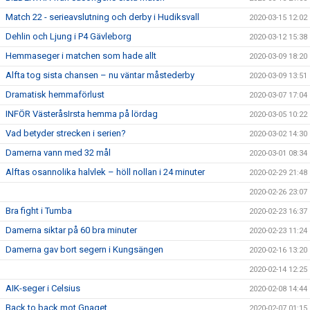
Match 22 - serieavslutning och derby i Hudiksvall
2020-03-15 12:02
Dehlin och Ljung i P4 Gävleborg
2020-03-12 15:38
Hemmaseger i matchen som hade allt
2020-03-09 18:20
Alfta tog sista chansen – nu väntar måstederby
2020-03-09 13:51
Dramatisk hemmaförlust
2020-03-07 17:04
INFÖR VästeråsIrsta hemma på lördag
2020-03-05 10:22
Vad betyder strecken i serien?
2020-03-02 14:30
Damerna vann med 32 mål
2020-03-01 08:34
Alftas osannolika halvlek – höll nollan i 24 minuter
2020-02-29 21:48
2020-02-26 23:07
Bra fight i Tumba
2020-02-23 16:37
Damerna siktar på 60 bra minuter
2020-02-23 11:24
Damerna gav bort segern i Kungsängen
2020-02-16 13:20
2020-02-14 12:25
AIK-seger i Celsius
2020-02-08 14:44
Back to back mot Gnaget
2020-02-07 01:15