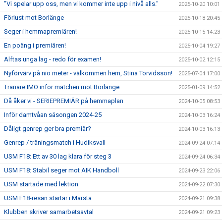
"Vi spelar upp oss, men vi kommer inte upp i nivå alls."
2025-10-20 10:01
Förlust mot Borlänge
2025-10-18 20:45
Seger i hemmapremiären!
2025-10-15 14:23
En poäng i premiären!
2025-10-04 19:27
Alftas unga lag - redo för examen!
2025-10-02 12:15
Nyförvärv på nio meter - välkommen hem, Stina Torvidsson!
2025-07-04 17:00
Tränare IMO inför matchen mot Borlänge
2025-01-09 14:52
Då åker vi - SERIEPREMIÄR på hemmaplan
2024-10-05 08:53
Inför damtvåan säsongen 2024-25
2024-10-03 16:24
Dåligt genrep ger bra premiär?
2024-10-03 16:13
Genrep / träningsmatch i Hudiksvall
2024-09-24 07:14
USM F18: Ett av 30 lag klara för steg 3
2024-09-24 06:34
USM F18: Stabil seger mot AIK Handboll
2024-09-23 22:06
USM startade med lektion
2024-09-22 07:30
USM F18-resan startar i Märsta
2024-09-21 09:38
Klubben skriver samarbetsavtal
2024-09-21 09:23