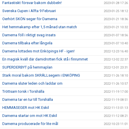
Fantastiskt försvar bakom dubbeln!
2023-01-28 17:26
Svenska Cupen i Alfta 9 Februari
2023-01-25 18:12
Oerhört SKÖN seger för Damerna
2023-01-21 18:36
Het hemmakamp efter 1,5 månad utan match
2023-01-21 10:32
Damerna föll i riktigt svag insats
2023-01-07 18:56
Damerna tillbaka efter långvila
2023-01-07 10:40
Damerna lottades mot Enköpings HF - igen!
2022-12-23 16:40
En magisk kväll där damidrotten fick stå i finrummet
2022-12-02 22:37
SUPERDERBYT på hemmaplan
2022-12-01 23:31
Stark moral bakom SKRÄLLsegern i ENKÖPING
2022-11-26 18:10
Damerna sluter leden och laddar om
2022-11-26 10:57
Tröttsam torsk i Torshälla
2022-11-19 17:00
Damerna tar en tur till Torshälla
2022-11-19 08:51
HEMMASEGER mot HK Eskil
2022-11-13 01:13
Damerna startar om mot HK Eskil
2022-11-12 08:21
Damerna producerade för lite mål
2022-10-23 11:01