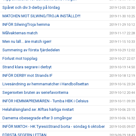
Spåret och div 3-derby på lördag
2019-12-05 22:30
MATCHEN MOT SILWING/TROJA INSTÄLLD!!!
2019-11-30 10:25
INFÖR SilwingTroja hemma
2019-11-29 10:12
Målvakternas match
2019-11-17 22:28
Men nu läll... äre match igen!
2019-11-15 10:33
Summering av första fjärdedelen
2019-10-29 12:02
Förlust mot topplag
2019-10-27 22:07
Strand klara segrare i derbyt
2019-10-19 14:50
INFÖR DERBY mot Strands IF
2019-10-18 12:19
Livesändning av hemmamatcher i Handbollsettan
2019-10-16 23:24
Segersviten bruten av seriefavoriterna
2019-10-12 20:44
INFÖR HEMMAPREMIÄREN - Tumba HBK i Celsius
2019-10-11 09:39
Helahälsingland.se: Alftas härliga rivstart
2019-10-06 23:15
Damerna obesegrade efter 3 omgångar
2019-10-06 16:32
INFÖR MATCH - HK TyresöStrand borta - söndag 6 oktober
2019-10-05 09:07
FÖRSTA SEGERN I ETTAN
2019-09-29 18:49