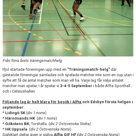
TABELL
Från förra årets träningsmatchhelg
Ifjol startade föreningen upp med en
"Träningsmatch-helg"
där
gästande föreningar samlades och spelade matcher inte som en cup utan i
syfte att få de antal matcher som man vill ha. Varje lag får välja antalet
matcher man spelar. I år spelar vi
3-4-5 September
i både Alfta Sporthall
och i Celsiushallen.
Följande lag är helt klara för besök i Alfta
och Edsbyn första helgen i
september:
*
Lidingö SK
(
div 1 norra
)
*
Härnösands HK
(
div 1 norra
)
*
Gökstens BK
, Torshälla (
div 2 Östsvenska Södra)
*
HK Uppsala
(
div 2 Östsvenska Norra
)
Självklart deltar även vi själva
Alfta GIF HF (
div 2 Östsvenska Norra
)