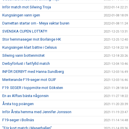
Inför match mot Silwing Troja
2022-01-14 22:21
Kungsängen vann igen
2022-01-08 18:09
Damettan startar om - Meya vaktar buren
2022-01-08 11:24
SVENSKA CUPEN LOTTAT!!!
2021-12-25 13:31
Stor hemmaseger mot Borlänge HK
2021-12-25 12:40
Kungsängen klart bättre i Celsius
2021-12-18 22:18
Silwing vann bottenmötet
2021-12-18 20:26
Derbyförlust i fartfylld match
2021-12-04 10:46
INFÖR DERBYT med Hanna Sundberg
2021-12-03 16:49
Meriterande F19-seger mot GUIF
2021-12-03 16:46
F19: SEGER i toppmöte mot Göksten
2021-11-28 18:54
En av Alftas bästa någonsin
2021-11-27 18:22
Årsta tog poängen
2021-11-20 20:39
Inför Årsta hemma med Jennifer Jonsson
2021-11-19 23:47
F19-seger i Bollnäs
2021-11-14 14:48
"För kort match i Maserhallen"
2021-11-14 09:36