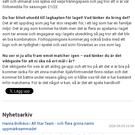
sätt och utmanat oss själva vid varje träningspass och jag tror att vi är väl
förberedda för säsongen 21/22.
Du har blivit utsedd till lagkapten för laget! Vad tänker du kring det?
Det är ett uppdrag som jag har stor respekt för, i ett lag som har en familjär
miljö. Det är jag som kommer ha titeln men det är flera av spelarna i laget
som tar ansvar och engagerar sig i lagets utveckling så jag tror att det blir
en bra kombination. Förhoppningsvis kommer jag också bidra med ett
lugn och en tydlighet i spelet och vad som förväntas av oss som lag.
Nu ser vi ju alla fram emot matcher igen – vad tänker du är det
viktigaste för att ni ska nå ert mål i år?
Det viktigaste för oss är att aldrig ge upp och att tro på att det vi är bra på
kommer räcka för att vinna matcher. Självförtroendet finns redan och det
kommer bli bättre under resans gång om vi håller oss till det vi har bestämt
inför matcherna. För är det något vi kan, så är det att spela handboll!
Nyhetsarkiv
Hanna Bolkéus i All Star Team - och flera gröna namn
2026-04-09 10:04
uppmärksammade!