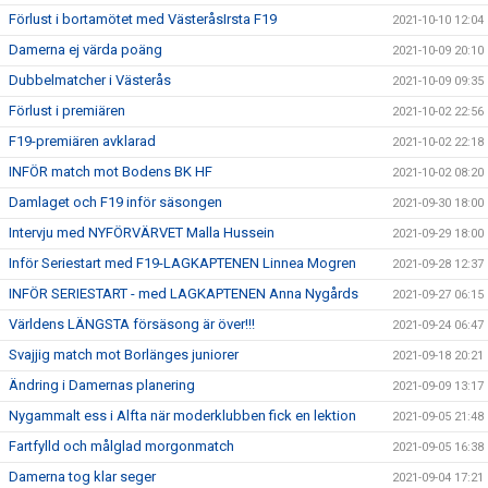
Förlust i bortamötet med VästeråsIrsta F19
2021-10-10 12:04
Damerna ej värda poäng
2021-10-09 20:10
Dubbelmatcher i Västerås
2021-10-09 09:35
Förlust i premiären
2021-10-02 22:56
F19-premiären avklarad
2021-10-02 22:18
INFÖR match mot Bodens BK HF
2021-10-02 08:20
Damlaget och F19 inför säsongen
2021-09-30 18:00
Intervju med NYFÖRVÄRVET Malla Hussein
2021-09-29 18:00
Inför Seriestart med F19-LAGKAPTENEN Linnea Mogren
2021-09-28 12:37
INFÖR SERIESTART - med LAGKAPTENEN Anna Nygårds
2021-09-27 06:15
Världens LÄNGSTA försäsong är över!!!
2021-09-24 06:47
Svajjig match mot Borlänges juniorer
2021-09-18 20:21
Ändring i Damernas planering
2021-09-09 13:17
Nygammalt ess i Alfta när moderklubben fick en lektion
2021-09-05 21:48
Fartfylld och målglad morgonmatch
2021-09-05 16:38
Damerna tog klar seger
2021-09-04 17:21