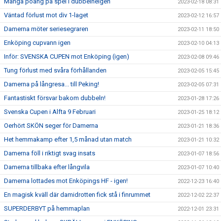
Många poäng på spel i dubbelhelgen
2023-02-18 08:31
Väntad förlust mot div 1-laget
2023-02-12 16:57
Damerna möter seriesegraren
2023-02-11 18:50
Enköping cupvann igen
2023-02-10 04:13
Inför: SVENSKA CUPEN mot Enköping (igen)
2023-02-08 09:46
Tung förlust med svåra förhållanden
2023-02-05 15:45
Damerna på långresa... till Peking!
2023-02-05 07:31
Fantastiskt försvar bakom dubbeln!
2023-01-28 17:26
Svenska Cupen i Alfta 9 Februari
2023-01-25 18:12
Oerhört SKÖN seger för Damerna
2023-01-21 18:36
Het hemmakamp efter 1,5 månad utan match
2023-01-21 10:32
Damerna föll i riktigt svag insats
2023-01-07 18:56
Damerna tillbaka efter långvila
2023-01-07 10:40
Damerna lottades mot Enköpings HF - igen!
2022-12-23 16:40
En magisk kväll där damidrotten fick stå i finrummet
2022-12-02 22:37
SUPERDERBYT på hemmaplan
2022-12-01 23:31