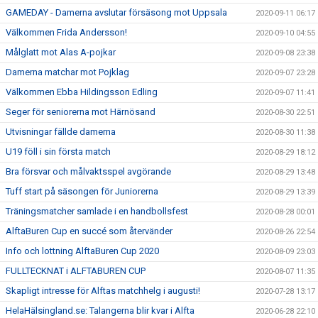
GAMEDAY - Damerna avslutar försäsong mot Uppsala
2020-09-11 06:17
Välkommen Frida Andersson!
2020-09-10 04:55
Målglatt mot Alas A-pojkar
2020-09-08 23:38
Damerna matchar mot Pojklag
2020-09-07 23:28
Välkommen Ebba Hildingsson Edling
2020-09-07 11:41
Seger för seniorerna mot Härnösand
2020-08-30 22:51
Utvisningar fällde damerna
2020-08-30 11:38
U19 föll i sin första match
2020-08-29 18:12
Bra försvar och målvaktsspel avgörande
2020-08-29 13:48
Tuff start på säsongen för Juniorerna
2020-08-29 13:39
Träningsmatcher samlade i en handbollsfest
2020-08-28 00:01
AlftaBuren Cup en succé som återvänder
2020-08-26 22:54
Info och lottning AlftaBuren Cup 2020
2020-08-09 23:03
FULLTECKNAT i ALFTABUREN CUP
2020-08-07 11:35
Skapligt intresse för Alftas matchhelg i augusti!
2020-07-28 13:17
HelaHälsingland.se: Talangerna blir kvar i Alfta
2020-06-28 22:10