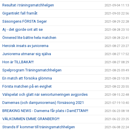
Resultat i träningsmatchhelgen
2021-09-04 11:13
Gigantiskt fall framåt
2021-09-03 22:56
Säsongens FÖRSTA Seger
2021-08-29 22:28
Aj - det gjorde ont att se
2021-08-28 23:10
Önnered lite bättre hela matchen
2021-08-28 22:41
Heroisk insats av juniorerna
2021-08-27 23:27
Juniorerna utmanar sig själva
2021-08-27 17:52
Hon är TILLBAKA!!!
2021-08-27 08:29
Spelprogram Träningsmatchhelgen
2021-08-25 09:49
En match att försöka glömma
2021-08-23 10:39
Första matchen på en evighet
2021-08-22 20:55
Välspelat och glatt när seniorturneringen avgjordes
2021-08-15 22:48
Damernas (och damjuniorernas) försäsong 2021
2021-07-19 10:40
BREAKING NEWS - Damerna får plats i DamETTAN!!!
2021-06-23 08:18
VÄLKOMMEN EMME GRANBERG!!!
2021-06-22 23:25
Strands IF kommer till träningsmatchhelgen
2021-06-08 22:24