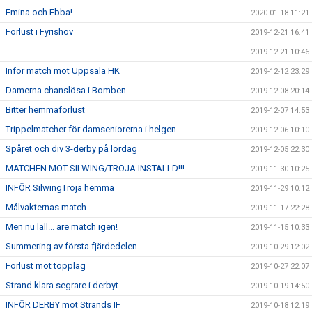
Emina och Ebba!
2020-01-18 11:21
Förlust i Fyrishov
2019-12-21 16:41
2019-12-21 10:46
Inför match mot Uppsala HK
2019-12-12 23:29
Damerna chanslösa i Bomben
2019-12-08 20:14
Bitter hemmaförlust
2019-12-07 14:53
Trippelmatcher för damseniorerna i helgen
2019-12-06 10:10
Spåret och div 3-derby på lördag
2019-12-05 22:30
MATCHEN MOT SILWING/TROJA INSTÄLLD!!!
2019-11-30 10:25
INFÖR SilwingTroja hemma
2019-11-29 10:12
Målvakternas match
2019-11-17 22:28
Men nu läll... äre match igen!
2019-11-15 10:33
Summering av första fjärdedelen
2019-10-29 12:02
Förlust mot topplag
2019-10-27 22:07
Strand klara segrare i derbyt
2019-10-19 14:50
INFÖR DERBY mot Strands IF
2019-10-18 12:19