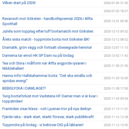
Vilken start på 2026!
2026-01-04 21:00
2026-01-02 18:27
Revansch mot Göksten - handbollspremiär 2026 i Alfta
2025-12-31 09:30
Sporthall
Julvila som topplag efter tuff bortamatch mot Göksten.
2025-12-15 09:32
Årets sista match - toppmöte borta mot Göksten BK!
2025-12-12 08:52
Dramatik, grön vägg och fortsatt obesegrade hemma!
2025-12-07 11:13
Damerna tar emot HK GP Dam nu på lördag
2025-12-02 11:42
Tea och Stina i målform när Alfta avgjorde rysaren i
2025-11-30 21:00
Nibblehallen!
Hanna inför Hallstahammar borta: "Det ska smälla och
2025-11-29 16:00
spridas energi"
BEBISLYCKA I DAMLAGET!
2025-11-28 17:00
Tung bortaförlust mot Vadstena HF Damer men vi är kvar i
2025-11-24 09:34
toppstriden!
Framtiden visar klass - och Ljusnan tror på nya derbyn
2025-11-19 11:07
Fjärde raka - stark start, starkt försvar, stark publikkraft!
2025-11-16 12:28
Toppmöte på lördag - vi behöver DIG på läktaren!
2025-11-12 13:35