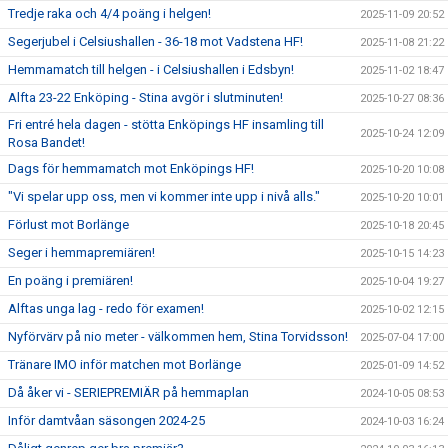
Tredje raka och 4/4 poäng i helgen!
2025-11-09 20:52
Segerjubel i Celsiushallen - 36-18 mot Vadstena HF!
2025-11-08 21:22
Hemmamatch till helgen - i Celsiushallen i Edsbyn!
2025-11-02 18:47
Alfta 23-22 Enköping - Stina avgör i slutminuten!
2025-10-27 08:36
Fri entré hela dagen - stötta Enköpings HF insamling till
2025-10-24 12:09
Rosa Bandet!
Dags för hemmamatch mot Enköpings HF!
2025-10-20 10:08
"Vi spelar upp oss, men vi kommer inte upp i nivå alls."
2025-10-20 10:01
Förlust mot Borlänge
2025-10-18 20:45
Seger i hemmapremiären!
2025-10-15 14:23
En poäng i premiären!
2025-10-04 19:27
Alftas unga lag - redo för examen!
2025-10-02 12:15
Nyförvärv på nio meter - välkommen hem, Stina Torvidsson!
2025-07-04 17:00
Tränare IMO inför matchen mot Borlänge
2025-01-09 14:52
Då åker vi - SERIEPREMIÄR på hemmaplan
2024-10-05 08:53
Inför damtvåan säsongen 2024-25
2024-10-03 16:24