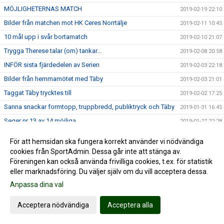
MÖJLIGHETERNAS MATCH
2019-02-19 22:10
Bilder från matchen mot HK Ceres Norrtälje
2019-02-11 10:45
10 mål upp i svår bortamatch
2019-02-10 21:07
Trygga Therese talar (om) tankar...
2019-02-08 20:58
INFÖR sista fjärdedelen av Serien
2019-02-03 22:18
Bilder från hemmamötet med Täby
2019-02-03 21:01
Taggat Täby trycktes till
2019-02-02 17:25
Sanna snackar formtopp, truppbredd, publiktryck och Täby
2019-01-31 16:45
Seger nr 13 av 14 möjliga
2019-01-27 22:28
B-laget till Nordens största nästa på tur...
2019-01-24 22:30
För att hemsidan ska fungera korrekt använder vi nödvändiga
Stabil bortaseger mot Rosersberg
2019-01-19 23:40
cookies från SportAdmin. Dessa går inte att stänga av.
Föreningen kan också använda frivilliga cookies, t.ex. för statistik
Damerna reser till Rosersberg
2019-01-18 20:34
eller marknadsföring. Du väljer själv om du vill acceptera dessa.
Ny derbyseger för damlaget
2019-01-09 22:56
Anpassa dina val
Årets första hemmamatch för damerna
2019-01-07 23:48
Acceptera nödvändiga
Acceptera alla
Dramatisk vändning på kämpig match
2019-01-06 19:44
Rivstart för damlaget!
2019-01-05 22:16