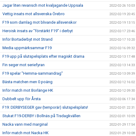
Jagar liten revansch mot kvaljagande Uppsala
2022-02-26 10:03
Vettig insats mot allsvenska Örebro
2022-02-19 20:45
F19 som damlag mot blivande allsvenskor
2022-02-19 13:15
Heroisk insats av "förstärkt F19" i derbyt
2022-02-17 23:46
Inför Bortaderbyt mot Strand
2022-02-17 10:20
Media uppmärksammar F19
2022-02-16 09:32
F19 upp på slutspelsplats efter magiskt drama
2022-02-13 17:48
Fin seger mot seriefyran
2022-02-13 14:33
F19 spelar "Hemma-sammandrag"
2022-02-13 09:39
Bästa matchen men 0 poäng
2022-02-12 16:02
Inför match mot Borlänge HK
2022-02-12 09:30
Dubbelt upp för Årsta
2022-02-06 17:34
F19: DERBYSEGER gav (temporär) slutspelsplats!
2022-02-01 22:31
Stukat F19-DERBY i Bollnäs på Tisdagkvällen
2022-02-01 10:09
Nacka vann med marginal
2022-01-29 17:54
Inför match mot Nacka HK
2022-01-29 10:08