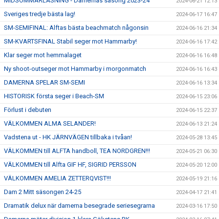
MIDSOMMARLÄSNING - Damernas säsong 2023-24
2024-06-21 12:13
Sveriges tredje bästa lag!
2024-06-17 16:47
SM-SEMIFINAL: Alftas bästa beachmatch någonsin
2024-06-16 21:34
SM-KVARTSFINAL Stabil seger mot Hammarby!
2024-06-16 17:42
Klar seger mot hemmalaget
2024-06-16 16:48
Ny shoot-outseger mot Hammarby i morgonmatch
2024-06-16 16:43
DAMERNA SPELAR SM-SEMI
2024-06-16 13:34
HISTORISK första seger i Beach-SM
2024-06-15 23:06
Förlust i debuten
2024-06-15 22:37
VÄLKOMMEN ALMA SELANDER!
2024-06-13 21:24
Vadstena ut - HK JÄRNVÄGEN tillbaka i tvåan!
2024-05-28 13:45
VÄLKOMMEN till ALFTA handboll, TEA NORDGREN!!!
2024-05-21 06:30
VÄLKOMMEN till Alfta GIF HF, SIGRID PERSSON
2024-05-20 12:00
VÄLKOMMEN AMELIA ZETTERQVIST!!!
2024-05-19 21:16
Dam 2 Mitt säsongen 24-25
2024-04-17 21:41
Dramatik delux när damerna besegrade seriesegrarna
2024-03-16 17:50