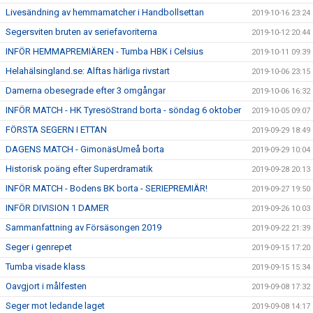
Livesändning av hemmamatcher i Handbollsettan
2019-10-16 23:24
Segersviten bruten av seriefavoriterna
2019-10-12 20:44
INFÖR HEMMAPREMIÄREN - Tumba HBK i Celsius
2019-10-11 09:39
Helahälsingland.se: Alftas härliga rivstart
2019-10-06 23:15
Damerna obesegrade efter 3 omgångar
2019-10-06 16:32
INFÖR MATCH - HK TyresöStrand borta - söndag 6 oktober
2019-10-05 09:07
FÖRSTA SEGERN I ETTAN
2019-09-29 18:49
DAGENS MATCH - GimonäsUmeå borta
2019-09-29 10:04
Historisk poäng efter Superdramatik
2019-09-28 20:13
INFÖR MATCH - Bodens BK borta - SERIEPREMIÄR!
2019-09-27 19:50
INFÖR DIVISION 1 DAMER
2019-09-26 10:03
Sammanfattning av Försäsongen 2019
2019-09-22 21:39
Seger i genrepet
2019-09-15 17:20
Tumba visade klass
2019-09-15 15:34
Oavgjort i målfesten
2019-09-08 17:32
Seger mot ledande laget
2019-09-08 14:17