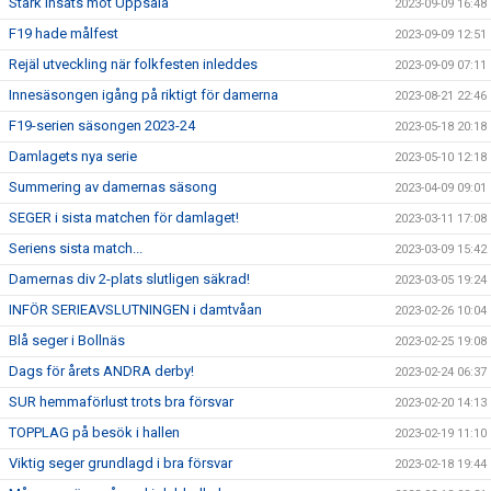
Stark insats mot Uppsala
2023-09-09 16:48
F19 hade målfest
2023-09-09 12:51
Rejäl utveckling när folkfesten inleddes
2023-09-09 07:11
Innesäsongen igång på riktigt för damerna
2023-08-21 22:46
F19-serien säsongen 2023-24
2023-05-18 20:18
Damlagets nya serie
2023-05-10 12:18
Summering av damernas säsong
2023-04-09 09:01
SEGER i sista matchen för damlaget!
2023-03-11 17:08
Seriens sista match...
2023-03-09 15:42
Damernas div 2-plats slutligen säkrad!
2023-03-05 19:24
INFÖR SERIEAVSLUTNINGEN i damtvåan
2023-02-26 10:04
Blå seger i Bollnäs
2023-02-25 19:08
Dags för årets ANDRA derby!
2023-02-24 06:37
SUR hemmaförlust trots bra försvar
2023-02-20 14:13
TOPPLAG på besök i hallen
2023-02-19 11:10
Viktig seger grundlagd i bra försvar
2023-02-18 19:44