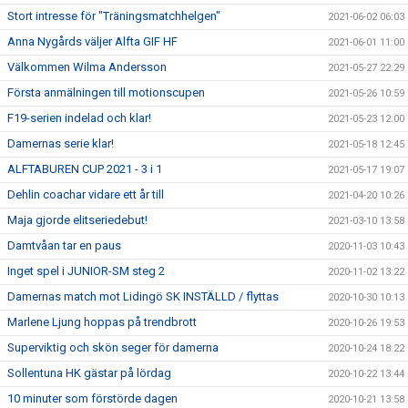
Stort intresse för "Träningsmatchhelgen"
2021-06-02 06:03
Anna Nygårds väljer Alfta GIF HF
2021-06-01 11:00
Välkommen Wilma Andersson
2021-05-27 22:29
Första anmälningen till motionscupen
2021-05-26 10:59
F19-serien indelad och klar!
2021-05-23 12:00
Damernas serie klar!
2021-05-18 12:45
ALFTABUREN CUP 2021 - 3 i 1
2021-05-17 19:07
Dehlin coachar vidare ett år till
2021-04-20 10:26
Maja gjorde elitseriedebut!
2021-03-10 13:58
Damtvåan tar en paus
2020-11-03 10:43
Inget spel i JUNIOR-SM steg 2
2020-11-02 13:22
Damernas match mot Lidingö SK INSTÄLLD / flyttas
2020-10-30 10:13
Marlene Ljung hoppas på trendbrott
2020-10-26 19:53
Superviktig och skön seger för damerna
2020-10-24 18:22
Sollentuna HK gästar på lördag
2020-10-22 13:44
10 minuter som förstörde dagen
2020-10-21 13:58