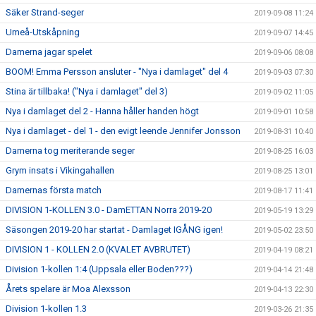
Säker Strand-seger
2019-09-08 11:24
Umeå-Utskåpning
2019-09-07 14:45
Damerna jagar spelet
2019-09-06 08:08
BOOM! Emma Persson ansluter - "Nya i damlaget" del 4
2019-09-03 07:30
Stina är tillbaka! ("Nya i damlaget" del 3)
2019-09-02 11:05
Nya i damlaget del 2 - Hanna håller handen högt
2019-09-01 10:58
Nya i damlaget - del 1 - den evigt leende Jennifer Jonsson
2019-08-31 10:40
Damerna tog meriterande seger
2019-08-25 16:03
Grym insats i Vikingahallen
2019-08-25 13:01
Damernas första match
2019-08-17 11:41
DIVISION 1-KOLLEN 3.0 - DamETTAN Norra 2019-20
2019-05-19 13:29
Säsongen 2019-20 har startat - Damlaget IGÅNG igen!
2019-05-02 23:50
DIVISION 1 - KOLLEN 2.0 (KVALET AVBRUTET)
2019-04-19 08:21
Division 1-kollen 1:4 (Uppsala eller Boden???)
2019-04-14 21:48
Årets spelare är Moa Alexsson
2019-04-13 22:30
Division 1-kollen 1.3
2019-03-26 21:35