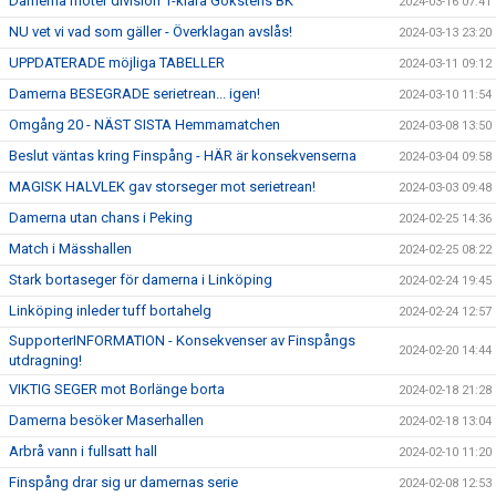
Damerna möter division 1-klara Gökstens BK
2024-03-16 07:41
NU vet vi vad som gäller - Överklagan avslås!
2024-03-13 23:20
UPPDATERADE möjliga TABELLER
2024-03-11 09:12
Damerna BESEGRADE serietrean... igen!
2024-03-10 11:54
Omgång 20 - NÄST SISTA Hemmamatchen
2024-03-08 13:50
Beslut väntas kring Finspång - HÄR är konsekvenserna
2024-03-04 09:58
MAGISK HALVLEK gav storseger mot serietrean!
2024-03-03 09:48
Damerna utan chans i Peking
2024-02-25 14:36
Match i Mässhallen
2024-02-25 08:22
Stark bortaseger för damerna i Linköping
2024-02-24 19:45
Linköping inleder tuff bortahelg
2024-02-24 12:57
SupporterINFORMATION - Konsekvenser av Finspångs
2024-02-20 14:44
utdragning!
VIKTIG SEGER mot Borlänge borta
2024-02-18 21:28
Damerna besöker Maserhallen
2024-02-18 13:04
Arbrå vann i fullsatt hall
2024-02-10 11:20
Finspång drar sig ur damernas serie
2024-02-08 12:53