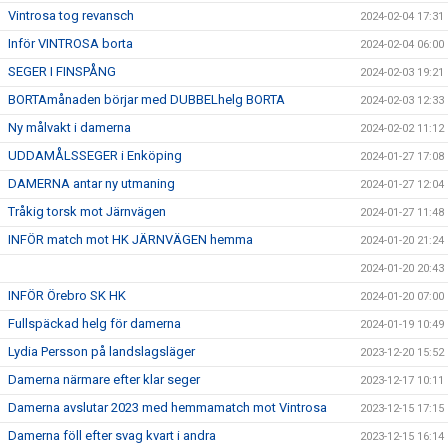
Vintrosa tog revansch
2024-02-04 17:31
Inför VINTROSA borta
2024-02-04 06:00
SEGER I FINSPÅNG
2024-02-03 19:21
BORTAmånaden börjar med DUBBELhelg BORTA
2024-02-03 12:33
Ny målvakt i damerna
2024-02-02 11:12
UDDAMÅLSSEGER i Enköping
2024-01-27 17:08
DAMERNA antar ny utmaning
2024-01-27 12:04
Tråkig torsk mot Järnvägen
2024-01-27 11:48
INFÖR match mot HK JÄRNVÄGEN hemma
2024-01-20 21:24
2024-01-20 20:43
INFÖR Örebro SK HK
2024-01-20 07:00
Fullspäckad helg för damerna
2024-01-19 10:49
Lydia Persson på landslagsläger
2023-12-20 15:52
Damerna närmare efter klar seger
2023-12-17 10:11
Damerna avslutar 2023 med hemmamatch mot Vintrosa
2023-12-15 17:15
Damerna föll efter svag kvart i andra
2023-12-15 16:14