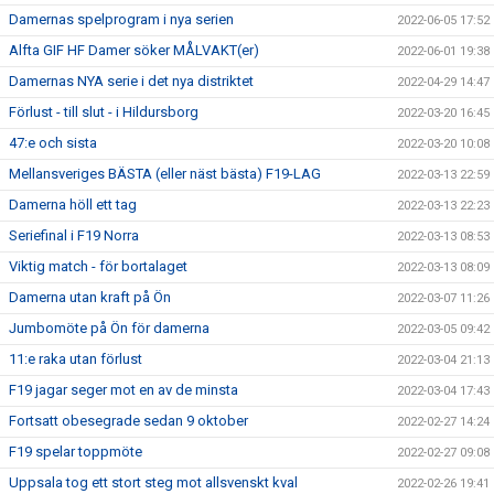
Damernas spelprogram i nya serien
2022-06-05 17:52
Alfta GIF HF Damer söker MÅLVAKT(er)
2022-06-01 19:38
Damernas NYA serie i det nya distriktet
2022-04-29 14:47
Förlust - till slut - i Hildursborg
2022-03-20 16:45
47:e och sista
2022-03-20 10:08
Mellansveriges BÄSTA (eller näst bästa) F19-LAG
2022-03-13 22:59
Damerna höll ett tag
2022-03-13 22:23
Seriefinal i F19 Norra
2022-03-13 08:53
Viktig match - för bortalaget
2022-03-13 08:09
Damerna utan kraft på Ön
2022-03-07 11:26
Jumbomöte på Ön för damerna
2022-03-05 09:42
11:e raka utan förlust
2022-03-04 21:13
F19 jagar seger mot en av de minsta
2022-03-04 17:43
Fortsatt obesegrade sedan 9 oktober
2022-02-27 14:24
F19 spelar toppmöte
2022-02-27 09:08
Uppsala tog ett stort steg mot allsvenskt kval
2022-02-26 19:41