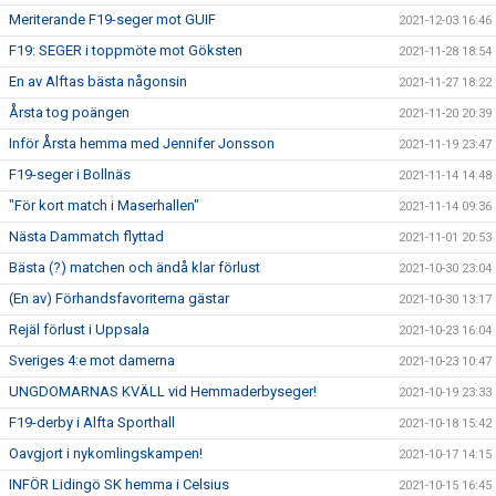
Meriterande F19-seger mot GUIF
2021-12-03 16:46
F19: SEGER i toppmöte mot Göksten
2021-11-28 18:54
En av Alftas bästa någonsin
2021-11-27 18:22
Årsta tog poängen
2021-11-20 20:39
Inför Årsta hemma med Jennifer Jonsson
2021-11-19 23:47
F19-seger i Bollnäs
2021-11-14 14:48
"För kort match i Maserhallen"
2021-11-14 09:36
Nästa Dammatch flyttad
2021-11-01 20:53
Bästa (?) matchen och ändå klar förlust
2021-10-30 23:04
(En av) Förhandsfavoriterna gästar
2021-10-30 13:17
Rejäl förlust i Uppsala
2021-10-23 16:04
Sveriges 4:e mot damerna
2021-10-23 10:47
UNGDOMARNAS KVÄLL vid Hemmaderbyseger!
2021-10-19 23:33
F19-derby i Alfta Sporthall
2021-10-18 15:42
Oavgjort i nykomlingskampen!
2021-10-17 14:15
INFÖR Lidingö SK hemma i Celsius
2021-10-15 16:45