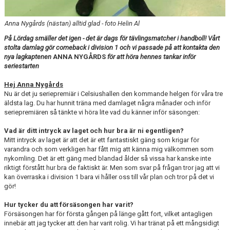
Anna Nygårds (nästan) alltid glad - foto Helin Al
På Lördag smäller det igen - det är dags för tävlingsmatcher i handboll! Vårt
stolta damlag gör comeback i division 1 och vi passade på att kontakta den
nya lagkaptenen
ANNA NYGÅRDS
för att höra hennes tankar inför
seriestarten
Hej Anna Nygårds
Nu är det ju seriepremiär i Celsiushallen den kommande helgen för våra tre
äldsta lag. Du har hunnit träna med damlaget några månader och inför
seriepremiären så tänkte vi höra lite vad du känner inför säsongen:
Vad är ditt intryck av laget och hur bra är ni egentligen?
Mitt intryck av laget är att det är ett fantastiskt gäng som krigar för
varandra och som verkligen har fått mig att känna mig välkommen som
nykomling. Det är ett gäng med blandad ålder så vissa har kanske inte
riktigt förstått hur bra de faktiskt är. Men som svar på frågan tror jag att vi
kan överraska i division 1 bara vi håller oss till vår plan och tror på det vi
gör!
Hur tycker du att försäsongen har varit?
Försäsongen har för första gången på länge gått fort, vilket antagligen
innebär att jag tycker att den har varit rolig. Vi har tränat på ett mångsidigt