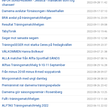
INFÖR SERIEPREMIÄR - Jessica - målvakten som tog
2022-09-28 11:42
chansen!
Damerna avslutar försäsongen i Maserhallen
2022-09-17 07:10
BRA avslut på träningsmatchhelgen
2022-09-16 23:09
Resultat Träningsmatchhelgen
2022-09-11 09:08
TäbyTorsk
2022-09-10 19:46
Seger mot senaste segern
2022-09-10 12:58
TräningsSEGER mot starka Ceres på fredagkvällen
2022-09-09 23:37
VÄLKOMMEN Hanna Bolkeus!
2022-09-07 21:38
ALLA matcher från Alfta Sporthall SÄNDS
2022-09-07 08:16
Alftas Träningsmatchhelg 9-10-11 September
2022-08-29 16:28
Från minus 20 till minus 8 med soppatorsk
2022-08-28 09:07
Morgonmatch med ungt damlag
2022-08-28 08:53
Premiärvinst när damerna träningsspelade
2022-08-26 23:42
Damerna gör säsongspremiär i Rosersberg
2022-08-26 13:25
Fullt i träningsmatchhelgen
2022-07-13 11:04
ALFTAS TräningsmatchHelg 2022
2022-06-15 22:02