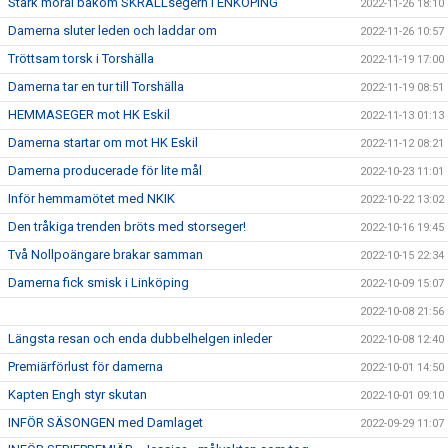
Stark moral bakom SKRÄLLsegern i ENKÖPING
2022-11-26 18:10
Damerna sluter leden och laddar om
2022-11-26 10:57
Tröttsam torsk i Torshälla
2022-11-19 17:00
Damerna tar en tur till Torshälla
2022-11-19 08:51
HEMMASEGER mot HK Eskil
2022-11-13 01:13
Damerna startar om mot HK Eskil
2022-11-12 08:21
Damerna producerade för lite mål
2022-10-23 11:01
Inför hemmamötet med NKIK
2022-10-22 13:02
Den tråkiga trenden bröts med storseger!
2022-10-16 19:45
Två Nollpoängare brakar samman
2022-10-15 22:34
Damerna fick smisk i Linköping
2022-10-09 15:07
2022-10-08 21:56
Längsta resan och enda dubbelhelgen inleder
2022-10-08 12:40
Premiärförlust för damerna
2022-10-01 14:50
Kapten Engh styr skutan
2022-10-01 09:10
INFÖR SÄSONGEN med Damlaget
2022-09-29 11:07