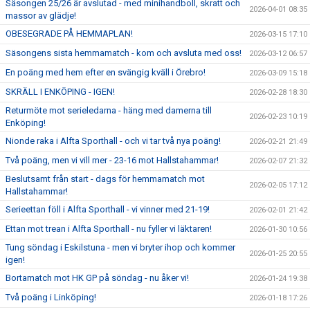
Säsongen 25/26 är avslutad - med minihandboll, skratt och
2026-04-01 08:35
massor av glädje!
OBESEGRADE PÅ HEMMAPLAN!
2026-03-15 17:10
Säsongens sista hemmamatch - kom och avsluta med oss!
2026-03-12 06:57
En poäng med hem efter en svängig kväll i Örebro!
2026-03-09 15:18
SKRÄLL I ENKÖPING - IGEN!
2026-02-28 18:30
Returmöte mot serieledarna - häng med damerna till
2026-02-23 10:19
Enköping!
Nionde raka i Alfta Sporthall - och vi tar två nya poäng!
2026-02-21 21:49
Två poäng, men vi vill mer - 23-16 mot Hallstahammar!
2026-02-07 21:32
Beslutsamt från start - dags för hemmamatch mot
2026-02-05 17:12
Hallstahammar!
Serieettan föll i Alfta Sporthall - vi vinner med 21-19!
2026-02-01 21:42
Ettan mot trean i Alfta Sporthall - nu fyller vi läktaren!
2026-01-30 10:56
Tung söndag i Eskilstuna - men vi bryter ihop och kommer
2026-01-25 20:55
igen!
Bortamatch mot HK GP på söndag - nu åker vi!
2026-01-24 19:38
Två poäng i Linköping!
2026-01-18 17:26