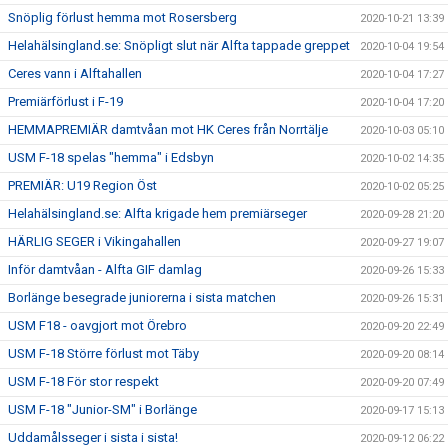
Snöplig förlust hemma mot Rosersberg
2020-10-21 13:39
Helahälsingland.se: Snöpligt slut när Alfta tappade greppet
2020-10-04 19:54
Ceres vann i Alftahallen
2020-10-04 17:27
Premiärförlust i F-19
2020-10-04 17:20
HEMMAPREMIÄR damtvåan mot HK Ceres från Norrtälje
2020-10-03 05:10
USM F-18 spelas "hemma" i Edsbyn
2020-10-02 14:35
PREMIÄR: U19 Region Öst
2020-10-02 05:25
Helahälsingland.se: Alfta krigade hem premiärseger
2020-09-28 21:20
HÄRLIG SEGER i Vikingahallen
2020-09-27 19:07
Inför damtvåan - Alfta GIF damlag
2020-09-26 15:33
Borlänge besegrade juniorerna i sista matchen
2020-09-26 15:31
USM F18 - oavgjort mot Örebro
2020-09-20 22:49
USM F-18 Större förlust mot Täby
2020-09-20 08:14
USM F-18 För stor respekt
2020-09-20 07:49
USM F-18 "Junior-SM" i Borlänge
2020-09-17 15:13
Uddamålsseger i sista i sista!
2020-09-12 06:22