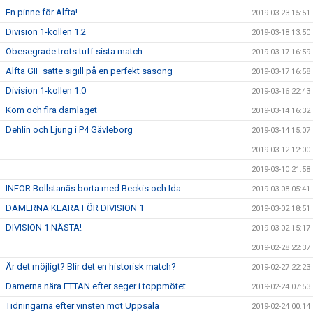
En pinne för Alfta!
2019-03-23 15:51
Division 1-kollen 1.2
2019-03-18 13:50
Obesegrade trots tuff sista match
2019-03-17 16:59
Alfta GIF satte sigill på en perfekt säsong
2019-03-17 16:58
Division 1-kollen 1.0
2019-03-16 22:43
Kom och fira damlaget
2019-03-14 16:32
Dehlin och Ljung i P4 Gävleborg
2019-03-14 15:07
2019-03-12 12:00
2019-03-10 21:58
INFÖR Bollstanäs borta med Beckis och Ida
2019-03-08 05:41
DAMERNA KLARA FÖR DIVISION 1
2019-03-02 18:51
DIVISION 1 NÄSTA!
2019-03-02 15:17
2019-02-28 22:37
Är det möjligt? Blir det en historisk match?
2019-02-27 22:23
Damerna nära ETTAN efter seger i toppmötet
2019-02-24 07:53
Tidningarna efter vinsten mot Uppsala
2019-02-24 00:14