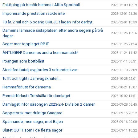
Enköping på besök hemma i Alfta Sporthall
2023-12-09 10:19
Imponerande prestation räckte inte
2023-12-01 21:36
10 år, 2 mil och 6 poäng SKILJER lagen inför derbyt
2023-12-01 10:39
Damerna lämnade sistaplatsen efter andra segern på två
2023-11-26 15:16
dagar
Seger mot topplaget RP IF
2023-11-25 21:54
ÄNTLIGEN! Damernas andra hemmamatch!
2023-11-24 11:42
Poängen som bortblåst
2023-11-11 06:31
Stenhård batalj avgjordes 3 sekunder kvar
2023-11-10 22:09
Tufft och tight i Järnvägsknuten...
2023-10-28 22:01
Hemmaförlust för damerna
2023-10-21 15:07
Premiärförlust i Torshälla för damlaget
2023-10-02 14:51
Damlaget Inför säsongen 2023-24- Division 2 damer
2023-09-28 06:45
Soppatorsk mot duktiga Gnagare
2023-09-16 20:12
Spännande, men seger, mot Bajen
2023-09-16 20:00
Slutet GOTT som i de flesta sagor
2023-09-11 10:22