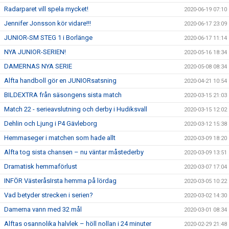
Radarparet vill spela mycket!
2020-06-19 07:10
Jennifer Jonsson kör vidare!!!
2020-06-17 23:09
JUNIOR-SM STEG 1 i Borlänge
2020-06-17 11:14
NYA JUNIOR-SERIEN!
2020-05-16 18:34
DAMERNAS NYA SERIE
2020-05-08 08:34
Alfta handboll gör en JUNIORsatsning
2020-04-21 10:54
BILDEXTRA från säsongens sista match
2020-03-15 21:03
Match 22 - serieavslutning och derby i Hudiksvall
2020-03-15 12:02
Dehlin och Ljung i P4 Gävleborg
2020-03-12 15:38
Hemmaseger i matchen som hade allt
2020-03-09 18:20
Alfta tog sista chansen – nu väntar måstederby
2020-03-09 13:51
Dramatisk hemmaförlust
2020-03-07 17:04
INFÖR VästeråsIrsta hemma på lördag
2020-03-05 10:22
Vad betyder strecken i serien?
2020-03-02 14:30
Damerna vann med 32 mål
2020-03-01 08:34
Alftas osannolika halvlek – höll nollan i 24 minuter
2020-02-29 21:48