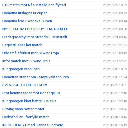
F19-match mot Nås inställd och flyttad
2022-01-29 10:02
Damerna utslagna ur cupen
2022-01-29 09:23
Damerna lirar i Svenska Cupen
2022-01-28 09:14
NYTT DATUM FÖR DERBYT FASTSTÄLLT!
2022-01-26 00:08
Fredagsderbyt mot Strands IF är inställt
2022-01-21 09:46
Seger till slut i het match
2022-01-16 21:35
Uddamålsförlust mot SilwingTroja
2022-01-16 09:13
Inför match mot Silwing Troja
2022-01-14 22:21
Kungsängen vann igen
2022-01-08 18:09
Damettan startar om - Meya vaktar buren
2022-01-08 11:24
SVENSKA CUPEN LOTTAT!!!
2021-12-25 13:31
Stor hemmaseger mot Borlänge HK
2021-12-25 12:40
Kungsängen klart bättre i Celsius
2021-12-18 22:18
Silwing vann bottenmötet
2021-12-18 20:26
Derbyförlust i fartfylld match
2021-12-04 10:46
INFÖR DERBYT med Hanna Sundberg
2021-12-03 16:49