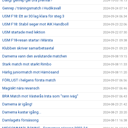
Dåligt genrep ger bra premiär?
2024-10-03 16:13
Genrep / träningsmatch i Hudiksvall
2024-09-24 07:14
USM F18: Ett av 30 lag klara för steg 3
2024-09-24 06:34
USM F18: Stabil seger mot AIK Handboll
2024-09-23 22:06
USM startade med lektion
2024-09-22 07:30
USM F18-resan startar i Märsta
2024-09-21 09:38
Klubben skriver samarbetsavtal
2024-09-21 09:23
Damerna vann den avslutande matchen
2024-09-08 19:15
Stark match mot starkt Rimbo
2024-09-08 11:33
Härlig juniormatch mot Härnösand
2024-09-08 11:20
FÖRLUST i helgens första match
2024-09-07 06:56
Magiskt nära revansch
2024-09-07 06:46
BRA Match mot Västerås Irsta som "rann iväg"
2024-09-07 06:43
Damerna är igång!
2024-08-23 21:42
Damerna kastar igång...
2024-08-21 20:20
Damlagets försäsong
2024-08-11 16:38