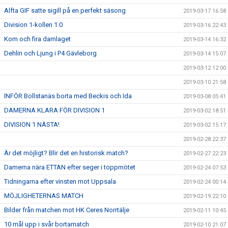
Alfta GIF satte sigill på en perfekt säsong
2019-03-17 16:58
Division 1-kollen 1.0
2019-03-16 22:43
Kom och fira damlaget
2019-03-14 16:32
Dehlin och Ljung i P4 Gävleborg
2019-03-14 15:07
2019-03-12 12:00
2019-03-10 21:58
INFÖR Bollstanäs borta med Beckis och Ida
2019-03-08 05:41
DAMERNA KLARA FÖR DIVISION 1
2019-03-02 18:51
DIVISION 1 NÄSTA!
2019-03-02 15:17
2019-02-28 22:37
Är det möjligt? Blir det en historisk match?
2019-02-27 22:23
Damerna nära ETTAN efter seger i toppmötet
2019-02-24 07:53
Tidningarna efter vinsten mot Uppsala
2019-02-24 00:14
MÖJLIGHETERNAS MATCH
2019-02-19 22:10
Bilder från matchen mot HK Ceres Norrtälje
2019-02-11 10:45
10 mål upp i svår bortamatch
2019-02-10 21:07