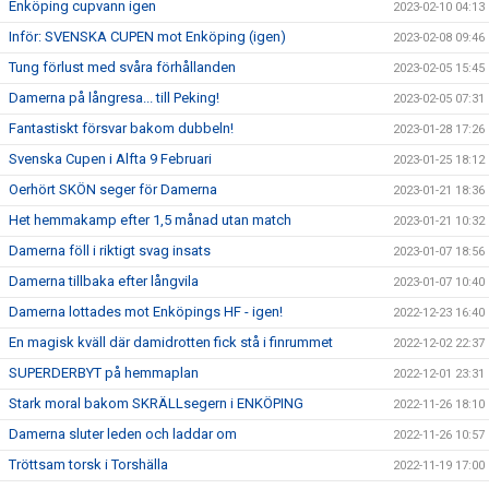
Enköping cupvann igen
2023-02-10 04:13
Inför: SVENSKA CUPEN mot Enköping (igen)
2023-02-08 09:46
Tung förlust med svåra förhållanden
2023-02-05 15:45
Damerna på långresa... till Peking!
2023-02-05 07:31
Fantastiskt försvar bakom dubbeln!
2023-01-28 17:26
Svenska Cupen i Alfta 9 Februari
2023-01-25 18:12
Oerhört SKÖN seger för Damerna
2023-01-21 18:36
Het hemmakamp efter 1,5 månad utan match
2023-01-21 10:32
Damerna föll i riktigt svag insats
2023-01-07 18:56
Damerna tillbaka efter långvila
2023-01-07 10:40
Damerna lottades mot Enköpings HF - igen!
2022-12-23 16:40
En magisk kväll där damidrotten fick stå i finrummet
2022-12-02 22:37
SUPERDERBYT på hemmaplan
2022-12-01 23:31
Stark moral bakom SKRÄLLsegern i ENKÖPING
2022-11-26 18:10
Damerna sluter leden och laddar om
2022-11-26 10:57
Tröttsam torsk i Torshälla
2022-11-19 17:00