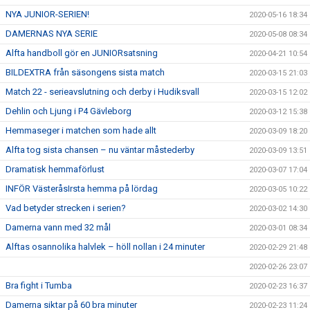
NYA JUNIOR-SERIEN!
2020-05-16 18:34
DAMERNAS NYA SERIE
2020-05-08 08:34
Alfta handboll gör en JUNIORsatsning
2020-04-21 10:54
BILDEXTRA från säsongens sista match
2020-03-15 21:03
Match 22 - serieavslutning och derby i Hudiksvall
2020-03-15 12:02
Dehlin och Ljung i P4 Gävleborg
2020-03-12 15:38
Hemmaseger i matchen som hade allt
2020-03-09 18:20
Alfta tog sista chansen – nu väntar måstederby
2020-03-09 13:51
Dramatisk hemmaförlust
2020-03-07 17:04
INFÖR VästeråsIrsta hemma på lördag
2020-03-05 10:22
Vad betyder strecken i serien?
2020-03-02 14:30
Damerna vann med 32 mål
2020-03-01 08:34
Alftas osannolika halvlek – höll nollan i 24 minuter
2020-02-29 21:48
2020-02-26 23:07
Bra fight i Tumba
2020-02-23 16:37
Damerna siktar på 60 bra minuter
2020-02-23 11:24