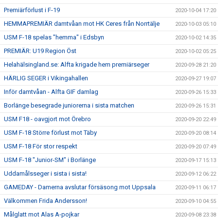
Premiärförlust i F-19
2020-10-04 17:20
HEMMAPREMIÄR damtvåan mot HK Ceres från Norrtälje
2020-10-03 05:10
USM F-18 spelas "hemma" i Edsbyn
2020-10-02 14:35
PREMIÄR: U19 Region Öst
2020-10-02 05:25
Helahälsingland.se: Alfta krigade hem premiärseger
2020-09-28 21:20
HÄRLIG SEGER i Vikingahallen
2020-09-27 19:07
Inför damtvåan - Alfta GIF damlag
2020-09-26 15:33
Borlänge besegrade juniorerna i sista matchen
2020-09-26 15:31
USM F18 - oavgjort mot Örebro
2020-09-20 22:49
USM F-18 Större förlust mot Täby
2020-09-20 08:14
USM F-18 För stor respekt
2020-09-20 07:49
USM F-18 "Junior-SM" i Borlänge
2020-09-17 15:13
Uddamålsseger i sista i sista!
2020-09-12 06:22
GAMEDAY - Damerna avslutar försäsong mot Uppsala
2020-09-11 06:17
Välkommen Frida Andersson!
2020-09-10 04:55
Målglatt mot Alas A-pojkar
2020-09-08 23:38