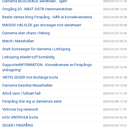
Damerna BESEGRADE serietrean... igen!
2024-03-10 11:54
Omgång 20 - NÄST SISTA Hemmamatchen
2024-03-08 13:50
Beslut väntas kring Finspång - HÄR är konsekvenserna
2024-03-04 09:58
MAGISK HALVLEK gav storseger mot serietrean!
2024-03-03 09:48
Damerna utan chans i Peking
2024-02-25 14:36
Match i Mässhallen
2024-02-25 08:22
Stark bortaseger för damerna i Linköping
2024-02-24 19:45
Linköping inleder tuff bortahelg
2024-02-24 12:57
SupporterINFORMATION - Konsekvenser av Finspångs
2024-02-20 14:44
utdragning!
VIKTIG SEGER mot Borlänge borta
2024-02-18 21:28
Damerna besöker Maserhallen
2024-02-18 13:04
Arbrå vann i fullsatt hall
2024-02-10 11:20
Finspång drar sig ur damernas serie
2024-02-08 12:53
Vintrosa tog revansch
2024-02-04 17:31
Inför VINTROSA borta
2024-02-04 06:00
SEGER I FINSPÅNG
2024-02-03 19:21