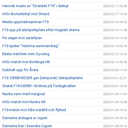
Heroisk insats av "förstärkt F19" i derbyt
2022-02-17 23:46
Inför Bortaderbyt mot Strand
2022-02-17 10:20
Media uppmärksammar F19
2022-02-16 09:32
F19 upp på slutspelsplats efter magiskt drama
2022-02-13 17:48
Fin seger mot seriefyran
2022-02-13 14:33
F19 spelar "Hemma-sammandrag"
2022-02-13 09:39
Bästa matchen men 0 poäng
2022-02-12 16:02
Inför match mot Borlänge HK
2022-02-12 09:30
Dubbelt upp för Årsta
2022-02-06 17:34
F19: DERBYSEGER gav (temporär) slutspelsplats!
2022-02-01 22:31
Stukat F19-DERBY i Bollnäs på Tisdagkvällen
2022-02-01 10:09
Nacka vann med marginal
2022-01-29 17:54
Inför match mot Nacka HK
2022-01-29 10:08
F19-match mot Nås inställd och flyttad
2022-01-29 10:02
Damerna utslagna ur cupen
2022-01-29 09:23
Damerna lirar i Svenska Cupen
2022-01-28 09:14