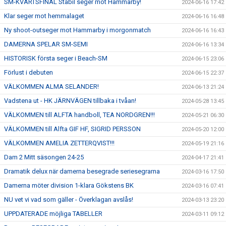
SM-KVARTSFINAL Stabil seger mot Hammarby!
2024-06-16 17:42
Klar seger mot hemmalaget
2024-06-16 16:48
Ny shoot-outseger mot Hammarby i morgonmatch
2024-06-16 16:43
DAMERNA SPELAR SM-SEMI
2024-06-16 13:34
HISTORISK första seger i Beach-SM
2024-06-15 23:06
Förlust i debuten
2024-06-15 22:37
VÄLKOMMEN ALMA SELANDER!
2024-06-13 21:24
Vadstena ut - HK JÄRNVÄGEN tillbaka i tvåan!
2024-05-28 13:45
VÄLKOMMEN till ALFTA handboll, TEA NORDGREN!!!
2024-05-21 06:30
VÄLKOMMEN till Alfta GIF HF, SIGRID PERSSON
2024-05-20 12:00
VÄLKOMMEN AMELIA ZETTERQVIST!!!
2024-05-19 21:16
Dam 2 Mitt säsongen 24-25
2024-04-17 21:41
Dramatik delux när damerna besegrade seriesegrarna
2024-03-16 17:50
Damerna möter division 1-klara Gökstens BK
2024-03-16 07:41
NU vet vi vad som gäller - Överklagan avslås!
2024-03-13 23:20
UPPDATERADE möjliga TABELLER
2024-03-11 09:12