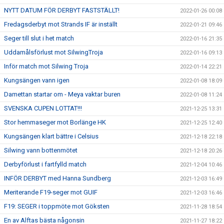
NYTT DATUM FÖR DERBYT FASTSTÄLLT!
2022-01-26 00:08
Fredagsderbyt mot Strands IF är inställt
2022-01-21 09:46
Seger till slut i het match
2022-01-16 21:35
Uddamålsförlust mot SilwingTroja
2022-01-16 09:13
Inför match mot Silwing Troja
2022-01-14 22:21
Kungsängen vann igen
2022-01-08 18:09
Damettan startar om - Meya vaktar buren
2022-01-08 11:24
SVENSKA CUPEN LOTTAT!!!
2021-12-25 13:31
Stor hemmaseger mot Borlänge HK
2021-12-25 12:40
Kungsängen klart bättre i Celsius
2021-12-18 22:18
Silwing vann bottenmötet
2021-12-18 20:26
Derbyförlust i fartfylld match
2021-12-04 10:46
INFÖR DERBYT med Hanna Sundberg
2021-12-03 16:49
Meriterande F19-seger mot GUIF
2021-12-03 16:46
F19: SEGER i toppmöte mot Göksten
2021-11-28 18:54
En av Alftas bästa någonsin
2021-11-27 18:22