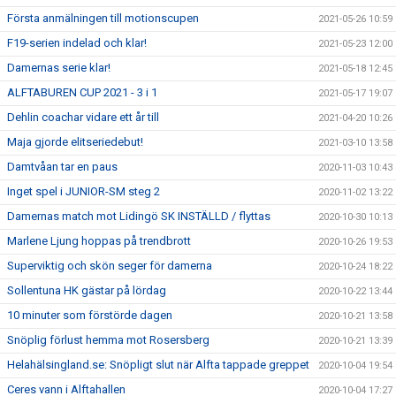
Första anmälningen till motionscupen
2021-05-26 10:59
F19-serien indelad och klar!
2021-05-23 12:00
Damernas serie klar!
2021-05-18 12:45
ALFTABUREN CUP 2021 - 3 i 1
2021-05-17 19:07
Dehlin coachar vidare ett år till
2021-04-20 10:26
Maja gjorde elitseriedebut!
2021-03-10 13:58
Damtvåan tar en paus
2020-11-03 10:43
Inget spel i JUNIOR-SM steg 2
2020-11-02 13:22
Damernas match mot Lidingö SK INSTÄLLD / flyttas
2020-10-30 10:13
Marlene Ljung hoppas på trendbrott
2020-10-26 19:53
Superviktig och skön seger för damerna
2020-10-24 18:22
Sollentuna HK gästar på lördag
2020-10-22 13:44
10 minuter som förstörde dagen
2020-10-21 13:58
Snöplig förlust hemma mot Rosersberg
2020-10-21 13:39
Helahälsingland.se: Snöpligt slut när Alfta tappade greppet
2020-10-04 19:54
Ceres vann i Alftahallen
2020-10-04 17:27