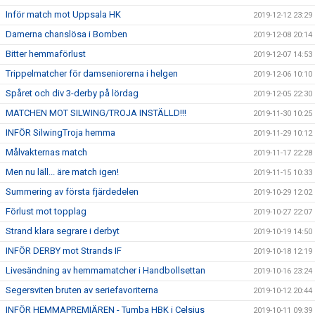
Inför match mot Uppsala HK
2019-12-12 23:29
Damerna chanslösa i Bomben
2019-12-08 20:14
Bitter hemmaförlust
2019-12-07 14:53
Trippelmatcher för damseniorerna i helgen
2019-12-06 10:10
Spåret och div 3-derby på lördag
2019-12-05 22:30
MATCHEN MOT SILWING/TROJA INSTÄLLD!!!
2019-11-30 10:25
INFÖR SilwingTroja hemma
2019-11-29 10:12
Målvakternas match
2019-11-17 22:28
Men nu läll... äre match igen!
2019-11-15 10:33
Summering av första fjärdedelen
2019-10-29 12:02
Förlust mot topplag
2019-10-27 22:07
Strand klara segrare i derbyt
2019-10-19 14:50
INFÖR DERBY mot Strands IF
2019-10-18 12:19
Livesändning av hemmamatcher i Handbollsettan
2019-10-16 23:24
Segersviten bruten av seriefavoriterna
2019-10-12 20:44
INFÖR HEMMAPREMIÄREN - Tumba HBK i Celsius
2019-10-11 09:39