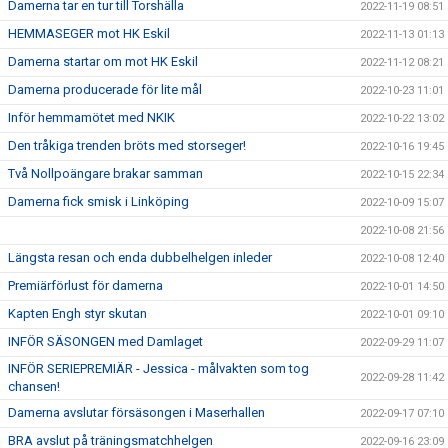
Damerna tar en tur till Torshälla
2022-11-19 08:51
HEMMASEGER mot HK Eskil
2022-11-13 01:13
Damerna startar om mot HK Eskil
2022-11-12 08:21
Damerna producerade för lite mål
2022-10-23 11:01
Inför hemmamötet med NKIK
2022-10-22 13:02
Den tråkiga trenden bröts med storseger!
2022-10-16 19:45
Två Nollpoängare brakar samman
2022-10-15 22:34
Damerna fick smisk i Linköping
2022-10-09 15:07
2022-10-08 21:56
Längsta resan och enda dubbelhelgen inleder
2022-10-08 12:40
Premiärförlust för damerna
2022-10-01 14:50
Kapten Engh styr skutan
2022-10-01 09:10
INFÖR SÄSONGEN med Damlaget
2022-09-29 11:07
INFÖR SERIEPREMIÄR - Jessica - målvakten som tog
2022-09-28 11:42
chansen!
Damerna avslutar försäsongen i Maserhallen
2022-09-17 07:10
BRA avslut på träningsmatchhelgen
2022-09-16 23:09