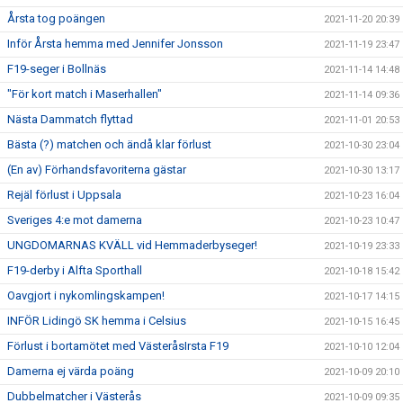
Årsta tog poängen
2021-11-20 20:39
Inför Årsta hemma med Jennifer Jonsson
2021-11-19 23:47
F19-seger i Bollnäs
2021-11-14 14:48
"För kort match i Maserhallen"
2021-11-14 09:36
Nästa Dammatch flyttad
2021-11-01 20:53
Bästa (?) matchen och ändå klar förlust
2021-10-30 23:04
(En av) Förhandsfavoriterna gästar
2021-10-30 13:17
Rejäl förlust i Uppsala
2021-10-23 16:04
Sveriges 4:e mot damerna
2021-10-23 10:47
UNGDOMARNAS KVÄLL vid Hemmaderbyseger!
2021-10-19 23:33
F19-derby i Alfta Sporthall
2021-10-18 15:42
Oavgjort i nykomlingskampen!
2021-10-17 14:15
INFÖR Lidingö SK hemma i Celsius
2021-10-15 16:45
Förlust i bortamötet med VästeråsIrsta F19
2021-10-10 12:04
Damerna ej värda poäng
2021-10-09 20:10
Dubbelmatcher i Västerås
2021-10-09 09:35