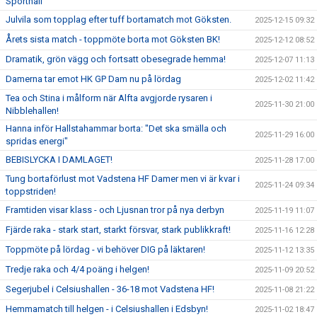
Sporthall
Julvila som topplag efter tuff bortamatch mot Göksten.
2025-12-15 09:32
Årets sista match - toppmöte borta mot Göksten BK!
2025-12-12 08:52
Dramatik, grön vägg och fortsatt obesegrade hemma!
2025-12-07 11:13
Damerna tar emot HK GP Dam nu på lördag
2025-12-02 11:42
Tea och Stina i målform när Alfta avgjorde rysaren i
2025-11-30 21:00
Nibblehallen!
Hanna inför Hallstahammar borta: "Det ska smälla och
2025-11-29 16:00
spridas energi"
BEBISLYCKA I DAMLAGET!
2025-11-28 17:00
Tung bortaförlust mot Vadstena HF Damer men vi är kvar i
2025-11-24 09:34
toppstriden!
Framtiden visar klass - och Ljusnan tror på nya derbyn
2025-11-19 11:07
Fjärde raka - stark start, starkt försvar, stark publikkraft!
2025-11-16 12:28
Toppmöte på lördag - vi behöver DIG på läktaren!
2025-11-12 13:35
Tredje raka och 4/4 poäng i helgen!
2025-11-09 20:52
Segerjubel i Celsiushallen - 36-18 mot Vadstena HF!
2025-11-08 21:22
Hemmamatch till helgen - i Celsiushallen i Edsbyn!
2025-11-02 18:47