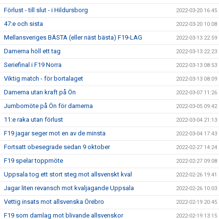
Förlust - till slut - i Hildursborg
2022-03-20 16:45
47:e och sista
2022-03-20 10:08
Mellansveriges BÄSTA (eller näst bästa) F19-LAG
2022-03-13 22:59
Damerna höll ett tag
2022-03-13 22:23
Seriefinal i F19 Norra
2022-03-13 08:53
Viktig match - för bortalaget
2022-03-13 08:09
Damerna utan kraft på Ön
2022-03-07 11:26
Jumbomöte på Ön för damerna
2022-03-05 09:42
11:e raka utan förlust
2022-03-04 21:13
F19 jagar seger mot en av de minsta
2022-03-04 17:43
Fortsatt obesegrade sedan 9 oktober
2022-02-27 14:24
F19 spelar toppmöte
2022-02-27 09:08
Uppsala tog ett stort steg mot allsvenskt kval
2022-02-26 19:41
Jagar liten revansch mot kvaljagande Uppsala
2022-02-26 10:03
Vettig insats mot allsvenska Örebro
2022-02-19 20:45
F19 som damlag mot blivande allsvenskor
2022-02-19 13:15