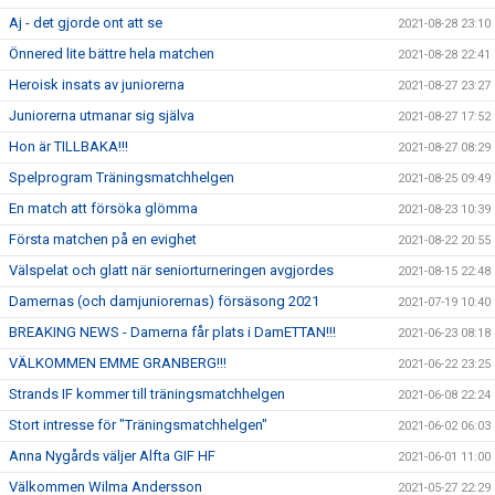
Aj - det gjorde ont att se
2021-08-28 23:10
Önnered lite bättre hela matchen
2021-08-28 22:41
Heroisk insats av juniorerna
2021-08-27 23:27
Juniorerna utmanar sig själva
2021-08-27 17:52
Hon är TILLBAKA!!!
2021-08-27 08:29
Spelprogram Träningsmatchhelgen
2021-08-25 09:49
En match att försöka glömma
2021-08-23 10:39
Första matchen på en evighet
2021-08-22 20:55
Välspelat och glatt när seniorturneringen avgjordes
2021-08-15 22:48
Damernas (och damjuniorernas) försäsong 2021
2021-07-19 10:40
BREAKING NEWS - Damerna får plats i DamETTAN!!!
2021-06-23 08:18
VÄLKOMMEN EMME GRANBERG!!!
2021-06-22 23:25
Strands IF kommer till träningsmatchhelgen
2021-06-08 22:24
Stort intresse för "Träningsmatchhelgen"
2021-06-02 06:03
Anna Nygårds väljer Alfta GIF HF
2021-06-01 11:00
Välkommen Wilma Andersson
2021-05-27 22:29