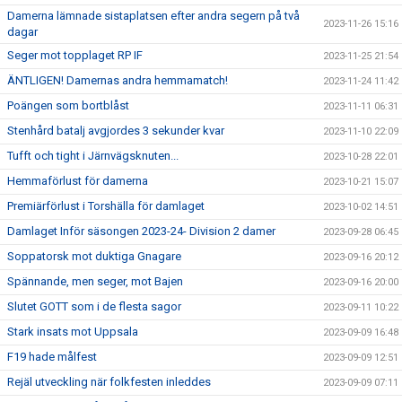
Damerna lämnade sistaplatsen efter andra segern på två
2023-11-26 15:16
dagar
Seger mot topplaget RP IF
2023-11-25 21:54
ÄNTLIGEN! Damernas andra hemmamatch!
2023-11-24 11:42
Poängen som bortblåst
2023-11-11 06:31
Stenhård batalj avgjordes 3 sekunder kvar
2023-11-10 22:09
Tufft och tight i Järnvägsknuten...
2023-10-28 22:01
Hemmaförlust för damerna
2023-10-21 15:07
Premiärförlust i Torshälla för damlaget
2023-10-02 14:51
Damlaget Inför säsongen 2023-24- Division 2 damer
2023-09-28 06:45
Soppatorsk mot duktiga Gnagare
2023-09-16 20:12
Spännande, men seger, mot Bajen
2023-09-16 20:00
Slutet GOTT som i de flesta sagor
2023-09-11 10:22
Stark insats mot Uppsala
2023-09-09 16:48
F19 hade målfest
2023-09-09 12:51
Rejäl utveckling när folkfesten inleddes
2023-09-09 07:11