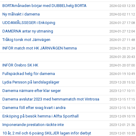
BORTAmånaden börjar med DUBBELhelg BORTA
2024-02-03 12:33
Ny målvakt i damerna
2024-02-02 11:12
UDDAMÅLSSEGER i Enköping
2024-01-27 17:08
DAMERNA antar ny utmaning
2024-01-27 12:04
Tråkig torsk mot Järnvägen
2024-01-27 11:48
INFÖR match mot HK JÄRNVÄGEN hemma
2024-01-20 21:24
2024-01-20 20:43
INFÖR Örebro SK HK
2024-01-20 07:00
Fullspäckad helg för damerna
2024-01-19 10:49
Lydia Persson på landslagsläger
2023-12-20 15:52
Damerna närmare efter klar seger
2023-12-17 10:11
Damerna avslutar 2023 med hemmamatch mot Vintrosa
2023-12-15 17:15
Damerna föll efter svag kvart i andra
2023-12-15 16:14
Enköping på besök hemma i Alfta Sporthall
2023-12-09 10:19
Imponerande prestation räckte inte
2023-12-01 21:36
10 år, 2 mil och 6 poäng SKILJER lagen inför derbyt
2023-12-01 10:39