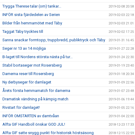
Trygga Therese talar (om) tankar...
2019-02-08 20:58
INFÖR sista fjärdedelen av Serien
2019-02-03 22:18
Bilder från hemmamötet med Täby
2019-02-03 21:01
Taggat Täby trycktes till
2019-02-02 17:25
Sanna snackar formtopp, truppbredd, publiktryck och Täby
2019-01-31 16:45
Seger nr 13 av 14 möjliga
2019-01-27 22:28
B-laget till Nordens största nästa på tur...
2019-01-24 22:30
Stabil bortaseger mot Rosersberg
2019-01-19 23:40
Damerna reser till Rosersberg
2019-01-18 20:34
Ny derbyseger för damlaget
2019-01-09 22:56
Årets första hemmamatch för damerna
2019-01-07 23:48
Dramatisk vändning på kämpig match
2019-01-06 19:44
Rivstart för damlaget!
2019-01-05 22:16
INFÖR OMSTARTEN av damtvåan
2019-01-04 22:00
Alfta GIF Handboll önskar GOD JUL!
2018-12-23 17:33
Alfta GIF satte snygg punkt för historisk höstsäsong
2018-12-15 22:59