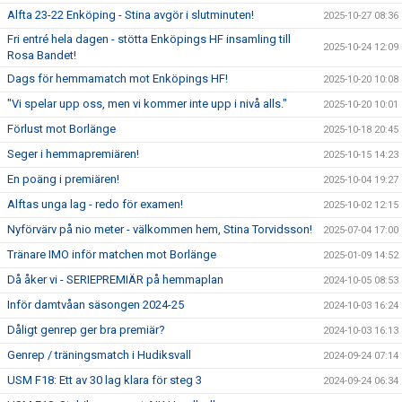
Alfta 23-22 Enköping - Stina avgör i slutminuten!
2025-10-27 08:36
Fri entré hela dagen - stötta Enköpings HF insamling till
2025-10-24 12:09
Rosa Bandet!
Dags för hemmamatch mot Enköpings HF!
2025-10-20 10:08
"Vi spelar upp oss, men vi kommer inte upp i nivå alls."
2025-10-20 10:01
Förlust mot Borlänge
2025-10-18 20:45
Seger i hemmapremiären!
2025-10-15 14:23
En poäng i premiären!
2025-10-04 19:27
Alftas unga lag - redo för examen!
2025-10-02 12:15
Nyförvärv på nio meter - välkommen hem, Stina Torvidsson!
2025-07-04 17:00
Tränare IMO inför matchen mot Borlänge
2025-01-09 14:52
Då åker vi - SERIEPREMIÄR på hemmaplan
2024-10-05 08:53
Inför damtvåan säsongen 2024-25
2024-10-03 16:24
Dåligt genrep ger bra premiär?
2024-10-03 16:13
Genrep / träningsmatch i Hudiksvall
2024-09-24 07:14
USM F18: Ett av 30 lag klara för steg 3
2024-09-24 06:34