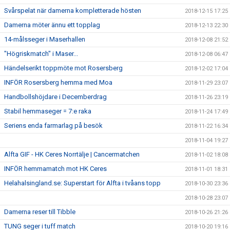
Svårspelat när damerna kompletterade hösten
2018-12-15 17:25
Damerna möter ännu ett topplag
2018-12-13 22:30
14-målsseger i Maserhallen
2018-12-08 21:52
"Högriskmatch" i Maser...
2018-12-08 06:47
Händelserikt toppmöte mot Rosersberg
2018-12-02 17:04
INFÖR Rosersberg hemma med Moa
2018-11-29 23:07
Handbollshöjdare i Decemberdrag
2018-11-26 23:19
Stabil hemmaseger = 7:e raka
2018-11-24 17:49
Seriens enda farmarlag på besök
2018-11-22 16:34
2018-11-04 19:27
Alfta GIF - HK Ceres Norrtälje | Cancermatchen
2018-11-02 18:08
INFÖR hemmamatch mot HK Ceres
2018-11-01 18:31
Helahalsingland.se: Superstart för Alfta i tvåans topp
2018-10-30 23:36
2018-10-28 23:07
Damerna reser till Tibble
2018-10-26 21:26
TUNG seger i tuff match
2018-10-20 19:16