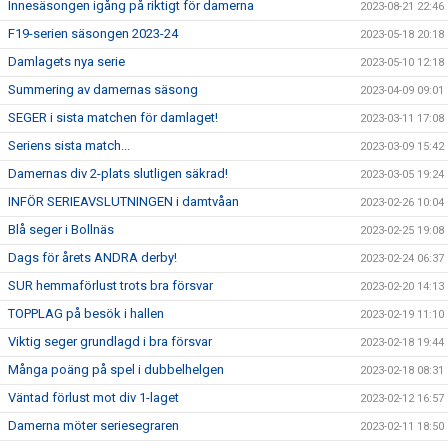
Innesäsongen igång på riktigt för damerna
2023-08-21 22:46
F19-serien säsongen 2023-24
2023-05-18 20:18
Damlagets nya serie
2023-05-10 12:18
Summering av damernas säsong
2023-04-09 09:01
SEGER i sista matchen för damlaget!
2023-03-11 17:08
Seriens sista match...
2023-03-09 15:42
Damernas div 2-plats slutligen säkrad!
2023-03-05 19:24
INFÖR SERIEAVSLUTNINGEN i damtvåan
2023-02-26 10:04
Blå seger i Bollnäs
2023-02-25 19:08
Dags för årets ANDRA derby!
2023-02-24 06:37
SUR hemmaförlust trots bra försvar
2023-02-20 14:13
TOPPLAG på besök i hallen
2023-02-19 11:10
Viktig seger grundlagd i bra försvar
2023-02-18 19:44
Många poäng på spel i dubbelhelgen
2023-02-18 08:31
Väntad förlust mot div 1-laget
2023-02-12 16:57
Damerna möter seriesegraren
2023-02-11 18:50