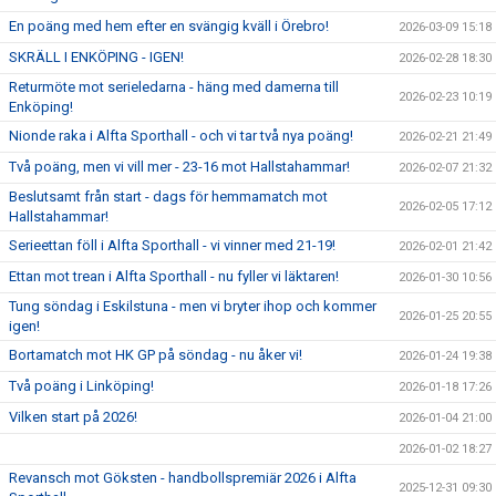
En poäng med hem efter en svängig kväll i Örebro!
2026-03-09 15:18
SKRÄLL I ENKÖPING - IGEN!
2026-02-28 18:30
Returmöte mot serieledarna - häng med damerna till
2026-02-23 10:19
Enköping!
Nionde raka i Alfta Sporthall - och vi tar två nya poäng!
2026-02-21 21:49
Två poäng, men vi vill mer - 23-16 mot Hallstahammar!
2026-02-07 21:32
Beslutsamt från start - dags för hemmamatch mot
2026-02-05 17:12
Hallstahammar!
Serieettan föll i Alfta Sporthall - vi vinner med 21-19!
2026-02-01 21:42
Ettan mot trean i Alfta Sporthall - nu fyller vi läktaren!
2026-01-30 10:56
Tung söndag i Eskilstuna - men vi bryter ihop och kommer
2026-01-25 20:55
igen!
Bortamatch mot HK GP på söndag - nu åker vi!
2026-01-24 19:38
Två poäng i Linköping!
2026-01-18 17:26
Vilken start på 2026!
2026-01-04 21:00
2026-01-02 18:27
Revansch mot Göksten - handbollspremiär 2026 i Alfta
2025-12-31 09:30