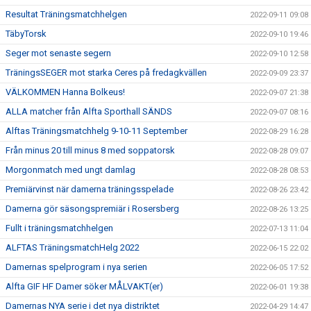
Resultat Träningsmatchhelgen
2022-09-11 09:08
TäbyTorsk
2022-09-10 19:46
Seger mot senaste segern
2022-09-10 12:58
TräningsSEGER mot starka Ceres på fredagkvällen
2022-09-09 23:37
VÄLKOMMEN Hanna Bolkeus!
2022-09-07 21:38
ALLA matcher från Alfta Sporthall SÄNDS
2022-09-07 08:16
Alftas Träningsmatchhelg 9-10-11 September
2022-08-29 16:28
Från minus 20 till minus 8 med soppatorsk
2022-08-28 09:07
Morgonmatch med ungt damlag
2022-08-28 08:53
Premiärvinst när damerna träningsspelade
2022-08-26 23:42
Damerna gör säsongspremiär i Rosersberg
2022-08-26 13:25
Fullt i träningsmatchhelgen
2022-07-13 11:04
ALFTAS TräningsmatchHelg 2022
2022-06-15 22:02
Damernas spelprogram i nya serien
2022-06-05 17:52
Alfta GIF HF Damer söker MÅLVAKT(er)
2022-06-01 19:38
Damernas NYA serie i det nya distriktet
2022-04-29 14:47