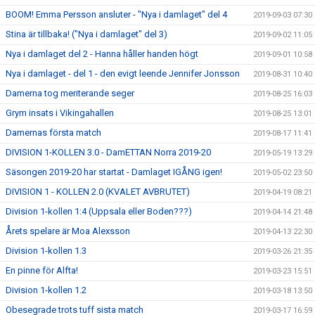
BOOM! Emma Persson ansluter - "Nya i damlaget" del 4
2019-09-03 07:30
Stina är tillbaka! ("Nya i damlaget" del 3)
2019-09-02 11:05
Nya i damlaget del 2 - Hanna håller handen högt
2019-09-01 10:58
Nya i damlaget - del 1 - den evigt leende Jennifer Jonsson
2019-08-31 10:40
Damerna tog meriterande seger
2019-08-25 16:03
Grym insats i Vikingahallen
2019-08-25 13:01
Damernas första match
2019-08-17 11:41
DIVISION 1-KOLLEN 3.0 - DamETTAN Norra 2019-20
2019-05-19 13:29
Säsongen 2019-20 har startat - Damlaget IGÅNG igen!
2019-05-02 23:50
DIVISION 1 - KOLLEN 2.0 (KVALET AVBRUTET)
2019-04-19 08:21
Division 1-kollen 1:4 (Uppsala eller Boden???)
2019-04-14 21:48
Årets spelare är Moa Alexsson
2019-04-13 22:30
Division 1-kollen 1.3
2019-03-26 21:35
En pinne för Alfta!
2019-03-23 15:51
Division 1-kollen 1.2
2019-03-18 13:50
Obesegrade trots tuff sista match
2019-03-17 16:59