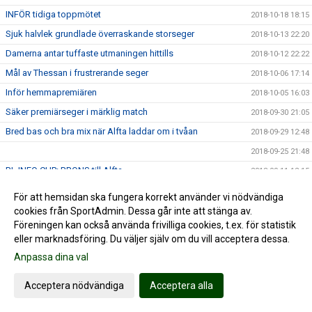
INFÖR tidiga toppmötet
2018-10-18 18:15
Sjuk halvlek grundlade överraskande storseger
2018-10-13 22:20
Damerna antar tuffaste utmaningen hittills
2018-10-12 22:22
Mål av Thessan i frustrerande seger
2018-10-06 17:14
Inför hemmapremiären
2018-10-05 16:03
Säker premiärseger i märklig match
2018-09-30 21:05
Bred bas och bra mix när Alfta laddar om i tvåan
2018-09-29 12:48
2018-09-25 21:48
BL INFO CUP: BRONS till Alfta
2018-09-11 12:15
Damerna vidare till bronsmatch
2018-09-09 23:39
För att hemsidan ska fungera korrekt använder vi nödvändiga
BL INFO CUP: Damerna vidare till semifinal
cookies från SportAdmin. Dessa går inte att stänga av.
2018-09-09 23:22
Föreningen kan också använda frivilliga cookies, t.ex. för statistik
Kul Cup i Hudik
2018-09-09 19:56
eller marknadsföring. Du väljer själv om du vill acceptera dessa.
BL Info Cup: Vinst mot Enköpings HF
2018-09-08 23:31
Anpassa dina val
BL Info Cup i Hudiksvall: Första gruppmatchen
2018-09-08 23:25
Acceptera nödvändiga
Acceptera alla
Damerna fortsätter förbereda sig
2018-09-07 23:01
LYSANDE Försvarsinsats
2018-08-25 23:12