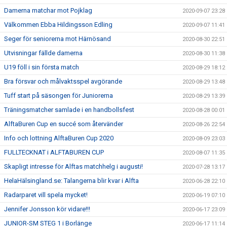
Damerna matchar mot Pojklag
2020-09-07 23:28
Välkommen Ebba Hildingsson Edling
2020-09-07 11:41
Seger för seniorerna mot Härnösand
2020-08-30 22:51
Utvisningar fällde damerna
2020-08-30 11:38
U19 föll i sin första match
2020-08-29 18:12
Bra försvar och målvaktsspel avgörande
2020-08-29 13:48
Tuff start på säsongen för Juniorerna
2020-08-29 13:39
Träningsmatcher samlade i en handbollsfest
2020-08-28 00:01
AlftaBuren Cup en succé som återvänder
2020-08-26 22:54
Info och lottning AlftaBuren Cup 2020
2020-08-09 23:03
FULLTECKNAT i ALFTABUREN CUP
2020-08-07 11:35
Skapligt intresse för Alftas matchhelg i augusti!
2020-07-28 13:17
HelaHälsingland.se: Talangerna blir kvar i Alfta
2020-06-28 22:10
Radarparet vill spela mycket!
2020-06-19 07:10
Jennifer Jonsson kör vidare!!!
2020-06-17 23:09
JUNIOR-SM STEG 1 i Borlänge
2020-06-17 11:14