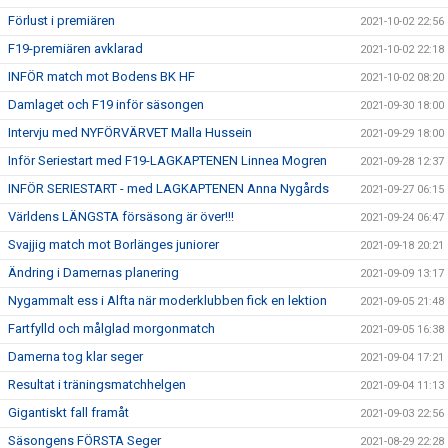
Förlust i premiären
2021-10-02 22:56
F19-premiären avklarad
2021-10-02 22:18
INFÖR match mot Bodens BK HF
2021-10-02 08:20
Damlaget och F19 inför säsongen
2021-09-30 18:00
Intervju med NYFÖRVÄRVET Malla Hussein
2021-09-29 18:00
Inför Seriestart med F19-LAGKAPTENEN Linnea Mogren
2021-09-28 12:37
INFÖR SERIESTART - med LAGKAPTENEN Anna Nygårds
2021-09-27 06:15
Världens LÄNGSTA försäsong är över!!!
2021-09-24 06:47
Svajjig match mot Borlänges juniorer
2021-09-18 20:21
Ändring i Damernas planering
2021-09-09 13:17
Nygammalt ess i Alfta när moderklubben fick en lektion
2021-09-05 21:48
Fartfylld och målglad morgonmatch
2021-09-05 16:38
Damerna tog klar seger
2021-09-04 17:21
Resultat i träningsmatchhelgen
2021-09-04 11:13
Gigantiskt fall framåt
2021-09-03 22:56
Säsongens FÖRSTA Seger
2021-08-29 22:28