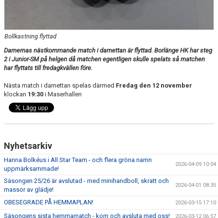
TABELL
Bollkastning flyttad
Damernas nästkommande match i damettan är flyttad. Borlänge HK har steg
2 i Junior-SM på helgen då matchen egentligen skulle spelats så matchen
har flyttats till fredagkvällen före.
Nästa match i damettan spelas därmed
Fredag den 12 november
klockan
19:30
i Maserhallen
Nyhetsarkiv
Hanna Bolkéus i All Star Team - och flera gröna namn
2026-04-09 10:04
uppmärksammade!
Säsongen 25/26 är avslutad - med minihandboll, skratt och
2026-04-01 08:35
massor av glädje!
OBESEGRADE PÅ HEMMAPLAN!
2026-03-15 17:10
Säsongens sista hemmamatch - kom och avsluta med oss!
2026-03-12 06:57