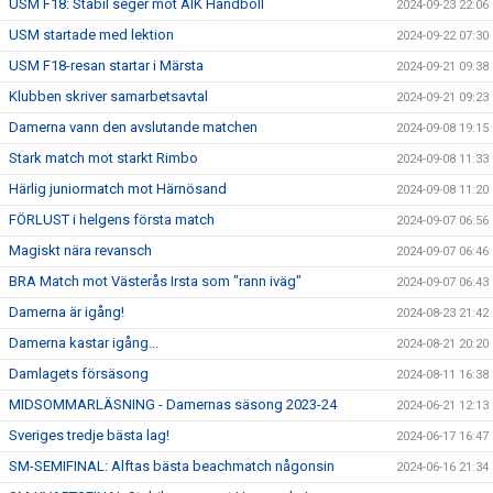
USM F18: Stabil seger mot AIK Handboll
2024-09-23 22:06
USM startade med lektion
2024-09-22 07:30
USM F18-resan startar i Märsta
2024-09-21 09:38
Klubben skriver samarbetsavtal
2024-09-21 09:23
Damerna vann den avslutande matchen
2024-09-08 19:15
Stark match mot starkt Rimbo
2024-09-08 11:33
Härlig juniormatch mot Härnösand
2024-09-08 11:20
FÖRLUST i helgens första match
2024-09-07 06:56
Magiskt nära revansch
2024-09-07 06:46
BRA Match mot Västerås Irsta som "rann iväg"
2024-09-07 06:43
Damerna är igång!
2024-08-23 21:42
Damerna kastar igång...
2024-08-21 20:20
Damlagets försäsong
2024-08-11 16:38
MIDSOMMARLÄSNING - Damernas säsong 2023-24
2024-06-21 12:13
Sveriges tredje bästa lag!
2024-06-17 16:47
SM-SEMIFINAL: Alftas bästa beachmatch någonsin
2024-06-16 21:34