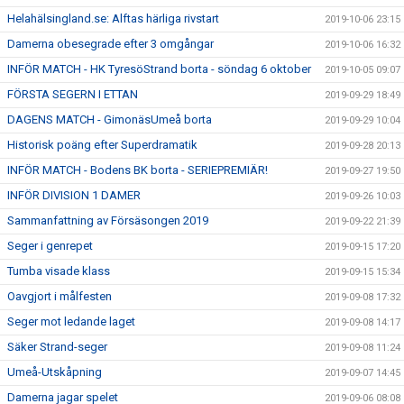
Helahälsingland.se: Alftas härliga rivstart
2019-10-06 23:15
Damerna obesegrade efter 3 omgångar
2019-10-06 16:32
INFÖR MATCH - HK TyresöStrand borta - söndag 6 oktober
2019-10-05 09:07
FÖRSTA SEGERN I ETTAN
2019-09-29 18:49
DAGENS MATCH - GimonäsUmeå borta
2019-09-29 10:04
Historisk poäng efter Superdramatik
2019-09-28 20:13
INFÖR MATCH - Bodens BK borta - SERIEPREMIÄR!
2019-09-27 19:50
INFÖR DIVISION 1 DAMER
2019-09-26 10:03
Sammanfattning av Försäsongen 2019
2019-09-22 21:39
Seger i genrepet
2019-09-15 17:20
Tumba visade klass
2019-09-15 15:34
Oavgjort i målfesten
2019-09-08 17:32
Seger mot ledande laget
2019-09-08 14:17
Säker Strand-seger
2019-09-08 11:24
Umeå-Utskåpning
2019-09-07 14:45
Damerna jagar spelet
2019-09-06 08:08