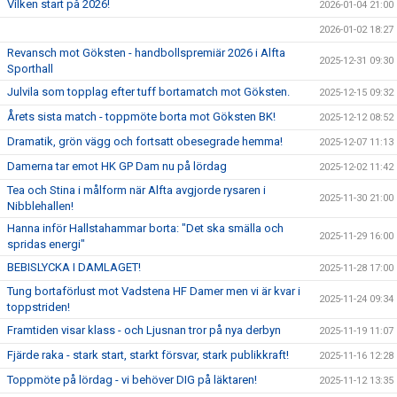
Vilken start på 2026!
2026-01-04 21:00
2026-01-02 18:27
Revansch mot Göksten - handbollspremiär 2026 i Alfta
2025-12-31 09:30
Sporthall
Julvila som topplag efter tuff bortamatch mot Göksten.
2025-12-15 09:32
Årets sista match - toppmöte borta mot Göksten BK!
2025-12-12 08:52
Dramatik, grön vägg och fortsatt obesegrade hemma!
2025-12-07 11:13
Damerna tar emot HK GP Dam nu på lördag
2025-12-02 11:42
Tea och Stina i målform när Alfta avgjorde rysaren i
2025-11-30 21:00
Nibblehallen!
Hanna inför Hallstahammar borta: "Det ska smälla och
2025-11-29 16:00
spridas energi"
BEBISLYCKA I DAMLAGET!
2025-11-28 17:00
Tung bortaförlust mot Vadstena HF Damer men vi är kvar i
2025-11-24 09:34
toppstriden!
Framtiden visar klass - och Ljusnan tror på nya derbyn
2025-11-19 11:07
Fjärde raka - stark start, starkt försvar, stark publikkraft!
2025-11-16 12:28
Toppmöte på lördag - vi behöver DIG på läktaren!
2025-11-12 13:35