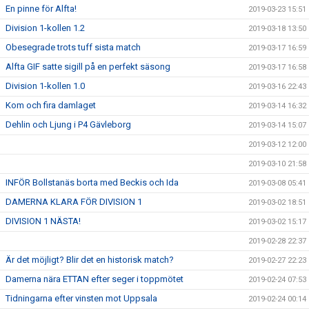
En pinne för Alfta!
2019-03-23 15:51
Division 1-kollen 1.2
2019-03-18 13:50
Obesegrade trots tuff sista match
2019-03-17 16:59
Alfta GIF satte sigill på en perfekt säsong
2019-03-17 16:58
Division 1-kollen 1.0
2019-03-16 22:43
Kom och fira damlaget
2019-03-14 16:32
Dehlin och Ljung i P4 Gävleborg
2019-03-14 15:07
2019-03-12 12:00
2019-03-10 21:58
INFÖR Bollstanäs borta med Beckis och Ida
2019-03-08 05:41
DAMERNA KLARA FÖR DIVISION 1
2019-03-02 18:51
DIVISION 1 NÄSTA!
2019-03-02 15:17
2019-02-28 22:37
Är det möjligt? Blir det en historisk match?
2019-02-27 22:23
Damerna nära ETTAN efter seger i toppmötet
2019-02-24 07:53
Tidningarna efter vinsten mot Uppsala
2019-02-24 00:14