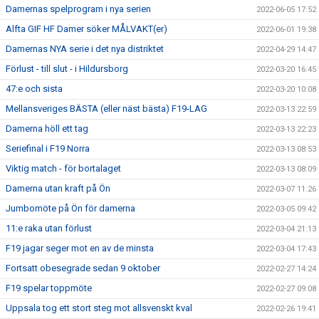
Damernas spelprogram i nya serien
2022-06-05 17:52
Alfta GIF HF Damer söker MÅLVAKT(er)
2022-06-01 19:38
Damernas NYA serie i det nya distriktet
2022-04-29 14:47
Förlust - till slut - i Hildursborg
2022-03-20 16:45
47:e och sista
2022-03-20 10:08
Mellansveriges BÄSTA (eller näst bästa) F19-LAG
2022-03-13 22:59
Damerna höll ett tag
2022-03-13 22:23
Seriefinal i F19 Norra
2022-03-13 08:53
Viktig match - för bortalaget
2022-03-13 08:09
Damerna utan kraft på Ön
2022-03-07 11:26
Jumbomöte på Ön för damerna
2022-03-05 09:42
11:e raka utan förlust
2022-03-04 21:13
F19 jagar seger mot en av de minsta
2022-03-04 17:43
Fortsatt obesegrade sedan 9 oktober
2022-02-27 14:24
F19 spelar toppmöte
2022-02-27 09:08
Uppsala tog ett stort steg mot allsvenskt kval
2022-02-26 19:41