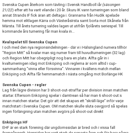
Svenska Cupen återkom som tävling i Svensk Handboll iår
(säsongen
21/22
) efter att ha varit vilande i 20 år. Skuru IK vann turneringen som bland
annat Strands IF fick äran att deltaga i. Grannarna från Hudik spelade
hemma mot elitlagen Kärra och VästeråsIrsta samt borta mot Skånela från
Märsta. Till årets turnering valdes lagen ut utifrån fjolårets seriespel. Till
kommande års turnering får man kvala in...
Kvalspelet till Svenska Cupen
I och med den nya regionsindelningen - där vi i Hälsingland numera tillhör
"Region Mitt" så kvalar man sig numer fram till huvudturneringen (32 lag)
och Region Mitt har obegripligt nog bara en plats. Alfta går in i
kvalturneringen idag mot Enköping och reglerna är som alltid i cup-
sammanhang "vinna eller försvinna". Vinnaren i kvällens match mellan
Enköping och Alfta får hemmamatch i nästa omgång mot Borlänge HK
Svenska Cupen - regler
Lag från lägre division har 3 shoot-out-straffar per division innan matchen
startar. Eftersom Enköping spelar i damtrean så har man 6 shoot-out:s
innan matchen startar. Det gör att det skapas ett "skräll-läge" inför varje
matchstart i Svenska Cupen. OM matchen skulle sluta oavgjord så spelas
ingen förlängning utan matchen avgörs på shoot-out direkt
Enköpings HF
EHF är en stark förening där ungdomssidan är bred och i vissa fall
framgångsrik. Herrsidan har varit stark de senaste åren och för bara några