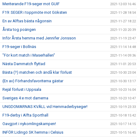
Meriterande F19-seger mot GUIF
2021-12-03 16:46
F19: SEGER i toppmöte mot Göksten
2021-11-28 18:54
En av Alftas bästa någonsin
2021-11-27 18:22
Årsta tog poängen
2021-11-20 20:39
Inför Årsta hemma med Jennifer Jonsson
2021-11-19 23:47
F19-seger i Bollnäs
2021-11-14 14:48
"För kort match i Maserhallen"
2021-11-14 09:36
Nästa Dammatch flyttad
2021-11-01 20:53
Bästa (?) matchen och ändå klar förlust
2021-10-30 23:04
(En av) Förhandsfavoriterna gästar
2021-10-30 13:17
Rejäl förlust i Uppsala
2021-10-23 16:04
Sveriges 4:e mot damerna
2021-10-23 10:47
UNGDOMARNAS KVÄLL vid Hemmaderbyseger!
2021-10-19 23:33
F19-derby i Alfta Sporthall
2021-10-18 15:42
Oavgjort i nykomlingskampen!
2021-10-17 14:15
INFÖR Lidingö SK hemma i Celsius
2021-10-15 16:45