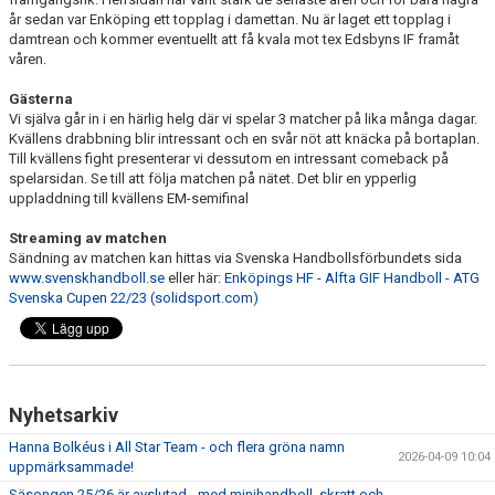
år sedan var Enköping ett topplag i damettan. Nu är laget ett topplag i
damtrean och kommer eventuellt att få kvala mot tex Edsbyns IF framåt
våren.
Gästerna
Vi själva går in i en härlig helg där vi spelar 3 matcher på lika många dagar.
Kvällens drabbning blir intressant och en svår nöt att knäcka på bortaplan.
Till kvällens fight presenterar vi dessutom en intressant comeback på
spelarsidan. Se till att följa matchen på nätet. Det blir en ypperlig
uppladdning till kvällens EM-semifinal
Streaming av matchen
Sändning av matchen kan hittas via Svenska Handbollsförbundets sida
www.svenskhandboll.se
eller här:
Enköpings HF - Alfta GIF Handboll - ATG
Svenska Cupen 22/23 (solidsport.com)
Nyhetsarkiv
Hanna Bolkéus i All Star Team - och flera gröna namn
2026-04-09 10:04
uppmärksammade!
Säsongen 25/26 är avslutad - med minihandboll, skratt och