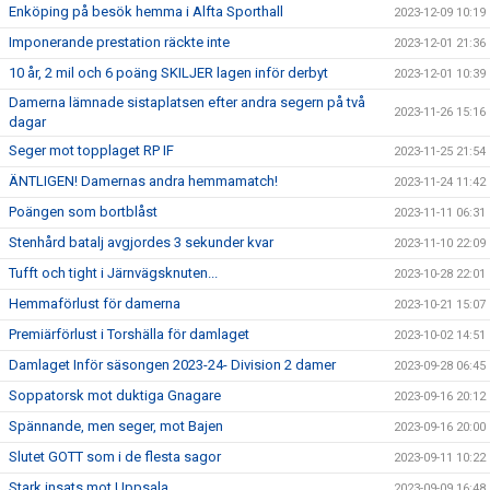
Enköping på besök hemma i Alfta Sporthall
2023-12-09 10:19
Imponerande prestation räckte inte
2023-12-01 21:36
10 år, 2 mil och 6 poäng SKILJER lagen inför derbyt
2023-12-01 10:39
Damerna lämnade sistaplatsen efter andra segern på två
2023-11-26 15:16
dagar
Seger mot topplaget RP IF
2023-11-25 21:54
ÄNTLIGEN! Damernas andra hemmamatch!
2023-11-24 11:42
Poängen som bortblåst
2023-11-11 06:31
Stenhård batalj avgjordes 3 sekunder kvar
2023-11-10 22:09
Tufft och tight i Järnvägsknuten...
2023-10-28 22:01
Hemmaförlust för damerna
2023-10-21 15:07
Premiärförlust i Torshälla för damlaget
2023-10-02 14:51
Damlaget Inför säsongen 2023-24- Division 2 damer
2023-09-28 06:45
Soppatorsk mot duktiga Gnagare
2023-09-16 20:12
Spännande, men seger, mot Bajen
2023-09-16 20:00
Slutet GOTT som i de flesta sagor
2023-09-11 10:22
Stark insats mot Uppsala
2023-09-09 16:48