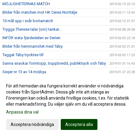
MÖJLIGHETERNAS MATCH
2019-02-19 22:10
Bilder från matchen mot HK Ceres Norrtälje
2019-02-11 10:45
10 mål upp i svår bortamatch
2019-02-10 21:07
Trygga Therese talar (om) tankar...
2019-02-08 20:58
INFÖR sista fjärdedelen av Serien
2019-02-03 22:18
Bilder från hemmamötet med Täby
2019-02-03 21:01
Taggat Täby trycktes till
2019-02-02 17:25
Sanna snackar formtopp, truppbredd, publiktryck och Täby
2019-01-31 16:45
Seger nr 13 av 14 möjliga
2019-01-27 22:28
B-laget till Nordens största nästa på tur...
2019-01-24 22:30
För att hemsidan ska fungera korrekt använder vi nödvändiga
Stabil bortaseger mot Rosersberg
2019-01-19 23:40
cookies från SportAdmin. Dessa går inte att stänga av.
Damerna reser till Rosersberg
2019-01-18 20:34
Föreningen kan också använda frivilliga cookies, t.ex. för statistik
eller marknadsföring. Du väljer själv om du vill acceptera dessa.
Ny derbyseger för damlaget
2019-01-09 22:56
Anpassa dina val
Årets första hemmamatch för damerna
2019-01-07 23:48
Dramatisk vändning på kämpig match
2019-01-06 19:44
Acceptera nödvändiga
Acceptera alla
Rivstart för damlaget!
2019-01-05 22:16