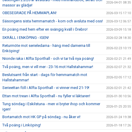
2026-04-01 08:35
massor av glädje!
OBESEGRADE PÅ HEMMAPLAN!
2026-03-15 17:10
Säsongens sista hemmamatch - kom och avsluta med oss!
2026-03-12 06:57
En poäng med hem efter en svängig kväll i Örebro!
2026-03-09 15:18
SKRÄLL I ENKÖPING - IGEN!
2026-02-28 18:30
Returmöte mot serieledarna - häng med damerna till
2026-02-23 10:19
Enköping!
Nionde raka i Alfta Sporthall - och vi tar två nya poäng!
2026-02-21 21:49
Två poäng, men vi vill mer - 23-16 mot Hallstahammar!
2026-02-07 21:32
Beslutsamt från start - dags för hemmamatch mot
2026-02-05 17:12
Hallstahammar!
Serieettan föll i Alfta Sporthall - vi vinner med 21-19!
2026-02-01 21:42
Ettan mot trean i Alfta Sporthall - nu fyller vi läktaren!
2026-01-30 10:56
Tung söndag i Eskilstuna - men vi bryter ihop och kommer
2026-01-25 20:55
igen!
Bortamatch mot HK GP på söndag - nu åker vi!
2026-01-24 19:38
Två poäng i Linköping!
2026-01-18 17:26