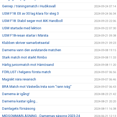
Genrep / träningsmatch i Hudiksvall
2024-09-24 07:14
USM F18: Ett av 30 lag klara för steg 3
2024-09-24 06:34
USM F18: Stabil seger mot AIK Handboll
2024-09-23 22:06
USM startade med lektion
2024-09-22 07:30
USM F18-resan startar i Märsta
2024-09-21 09:38
Klubben skriver samarbetsavtal
2024-09-21 09:23
Damerna vann den avslutande matchen
2024-09-08 19:15
Stark match mot starkt Rimbo
2024-09-08 11:33
Härlig juniormatch mot Härnösand
2024-09-08 11:20
FÖRLUST i helgens första match
2024-09-07 06:56
Magiskt nära revansch
2024-09-07 06:46
BRA Match mot Västerås Irsta som "rann iväg"
2024-09-07 06:43
Damerna är igång!
2024-08-23 21:42
Damerna kastar igång...
2024-08-21 20:20
Damlagets försäsong
2024-08-11 16:38
MIDSOMMARLÄSNING - Damernas säsong 2023-24
2024-06-21 12:13