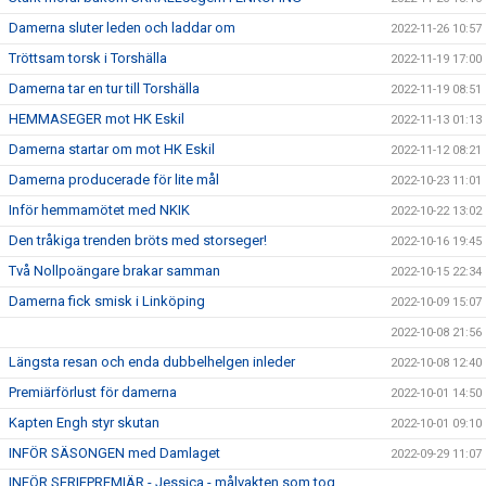
Damerna sluter leden och laddar om
2022-11-26 10:57
Tröttsam torsk i Torshälla
2022-11-19 17:00
Damerna tar en tur till Torshälla
2022-11-19 08:51
HEMMASEGER mot HK Eskil
2022-11-13 01:13
Damerna startar om mot HK Eskil
2022-11-12 08:21
Damerna producerade för lite mål
2022-10-23 11:01
Inför hemmamötet med NKIK
2022-10-22 13:02
Den tråkiga trenden bröts med storseger!
2022-10-16 19:45
Två Nollpoängare brakar samman
2022-10-15 22:34
Damerna fick smisk i Linköping
2022-10-09 15:07
2022-10-08 21:56
Längsta resan och enda dubbelhelgen inleder
2022-10-08 12:40
Premiärförlust för damerna
2022-10-01 14:50
Kapten Engh styr skutan
2022-10-01 09:10
INFÖR SÄSONGEN med Damlaget
2022-09-29 11:07
INFÖR SERIEPREMIÄR - Jessica - målvakten som tog