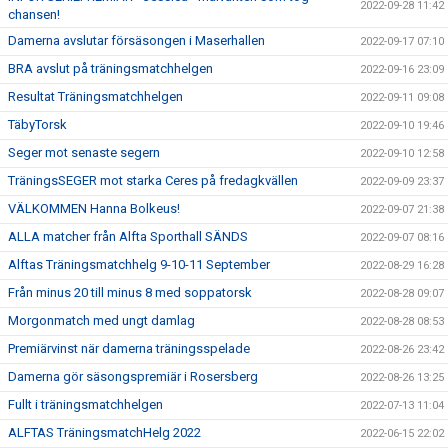
2022-09-28 11:42
chansen!
Damerna avslutar försäsongen i Maserhallen
2022-09-17 07:10
BRA avslut på träningsmatchhelgen
2022-09-16 23:09
Resultat Träningsmatchhelgen
2022-09-11 09:08
TäbyTorsk
2022-09-10 19:46
Seger mot senaste segern
2022-09-10 12:58
TräningsSEGER mot starka Ceres på fredagkvällen
2022-09-09 23:37
VÄLKOMMEN Hanna Bolkeus!
2022-09-07 21:38
ALLA matcher från Alfta Sporthall SÄNDS
2022-09-07 08:16
Alftas Träningsmatchhelg 9-10-11 September
2022-08-29 16:28
Från minus 20 till minus 8 med soppatorsk
2022-08-28 09:07
Morgonmatch med ungt damlag
2022-08-28 08:53
Premiärvinst när damerna träningsspelade
2022-08-26 23:42
Damerna gör säsongspremiär i Rosersberg
2022-08-26 13:25
Fullt i träningsmatchhelgen
2022-07-13 11:04
ALFTAS TräningsmatchHelg 2022
2022-06-15 22:02