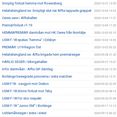
Snöplig förlust hemma mot Rosersberg
2020-10-21 13:39
Helahälsingland.se: Snöpligt slut när Alfta tappade greppet
2020-10-04 19:54
Ceres vann i Alftahallen
2020-10-04 17:27
Premiärförlust i F-19
2020-10-04 17:20
HEMMAPREMIÄR damtvåan mot HK Ceres från Norrtälje
2020-10-03 05:10
USM F-18 spelas "hemma" i Edsbyn
2020-10-02 14:35
PREMIÄR: U19 Region Öst
2020-10-02 05:25
Helahälsingland.se: Alfta krigade hem premiärseger
2020-09-28 21:20
HÄRLIG SEGER i Vikingahallen
2020-09-27 19:07
Inför damtvåan - Alfta GIF damlag
2020-09-26 15:33
Borlänge besegrade juniorerna i sista matchen
2020-09-26 15:31
USM F18 - oavgjort mot Örebro
2020-09-20 22:49
USM F-18 Större förlust mot Täby
2020-09-20 08:14
USM F-18 För stor respekt
2020-09-20 07:49
USM F-18 "Junior-SM" i Borlänge
2020-09-17 15:13
Uddamålsseger i sista i sista!
2020-09-12 06:22