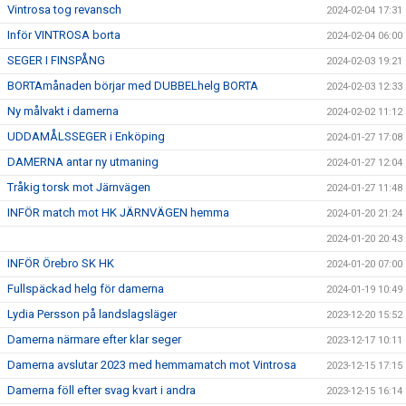
Vintrosa tog revansch
2024-02-04 17:31
Inför VINTROSA borta
2024-02-04 06:00
SEGER I FINSPÅNG
2024-02-03 19:21
BORTAmånaden börjar med DUBBELhelg BORTA
2024-02-03 12:33
Ny målvakt i damerna
2024-02-02 11:12
UDDAMÅLSSEGER i Enköping
2024-01-27 17:08
DAMERNA antar ny utmaning
2024-01-27 12:04
Tråkig torsk mot Järnvägen
2024-01-27 11:48
INFÖR match mot HK JÄRNVÄGEN hemma
2024-01-20 21:24
2024-01-20 20:43
INFÖR Örebro SK HK
2024-01-20 07:00
Fullspäckad helg för damerna
2024-01-19 10:49
Lydia Persson på landslagsläger
2023-12-20 15:52
Damerna närmare efter klar seger
2023-12-17 10:11
Damerna avslutar 2023 med hemmamatch mot Vintrosa
2023-12-15 17:15
Damerna föll efter svag kvart i andra
2023-12-15 16:14