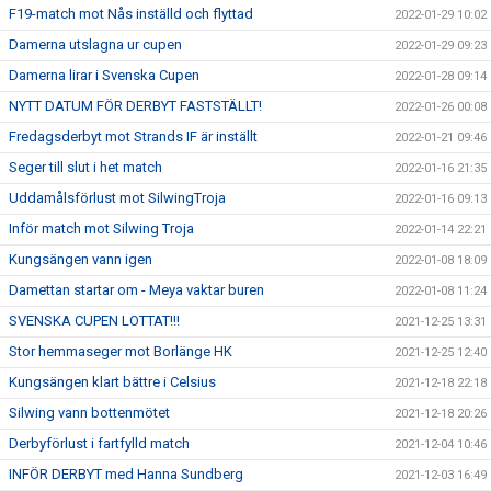
F19-match mot Nås inställd och flyttad
2022-01-29 10:02
Damerna utslagna ur cupen
2022-01-29 09:23
Damerna lirar i Svenska Cupen
2022-01-28 09:14
NYTT DATUM FÖR DERBYT FASTSTÄLLT!
2022-01-26 00:08
Fredagsderbyt mot Strands IF är inställt
2022-01-21 09:46
Seger till slut i het match
2022-01-16 21:35
Uddamålsförlust mot SilwingTroja
2022-01-16 09:13
Inför match mot Silwing Troja
2022-01-14 22:21
Kungsängen vann igen
2022-01-08 18:09
Damettan startar om - Meya vaktar buren
2022-01-08 11:24
SVENSKA CUPEN LOTTAT!!!
2021-12-25 13:31
Stor hemmaseger mot Borlänge HK
2021-12-25 12:40
Kungsängen klart bättre i Celsius
2021-12-18 22:18
Silwing vann bottenmötet
2021-12-18 20:26
Derbyförlust i fartfylld match
2021-12-04 10:46
INFÖR DERBYT med Hanna Sundberg
2021-12-03 16:49