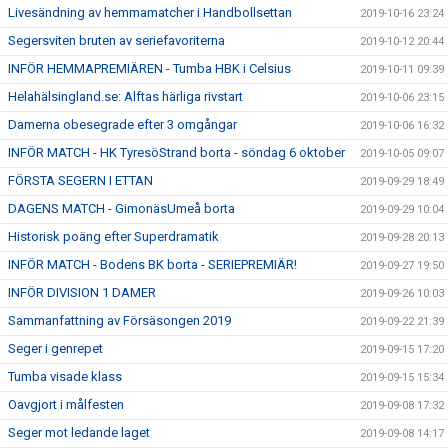
Livesändning av hemmamatcher i Handbollsettan
2019-10-16 23:24
Segersviten bruten av seriefavoriterna
2019-10-12 20:44
INFÖR HEMMAPREMIÄREN - Tumba HBK i Celsius
2019-10-11 09:39
Helahälsingland.se: Alftas härliga rivstart
2019-10-06 23:15
Damerna obesegrade efter 3 omgångar
2019-10-06 16:32
INFÖR MATCH - HK TyresöStrand borta - söndag 6 oktober
2019-10-05 09:07
FÖRSTA SEGERN I ETTAN
2019-09-29 18:49
DAGENS MATCH - GimonäsUmeå borta
2019-09-29 10:04
Historisk poäng efter Superdramatik
2019-09-28 20:13
INFÖR MATCH - Bodens BK borta - SERIEPREMIÄR!
2019-09-27 19:50
INFÖR DIVISION 1 DAMER
2019-09-26 10:03
Sammanfattning av Försäsongen 2019
2019-09-22 21:39
Seger i genrepet
2019-09-15 17:20
Tumba visade klass
2019-09-15 15:34
Oavgjort i målfesten
2019-09-08 17:32
Seger mot ledande laget
2019-09-08 14:17