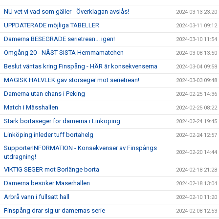
NU vet vi vad som gäller - Överklagan avslås!
2024-03-13 23:20
UPPDATERADE möjliga TABELLER
2024-03-11 09:12
Damerna BESEGRADE serietrean... igen!
2024-03-10 11:54
Omgång 20 - NÄST SISTA Hemmamatchen
2024-03-08 13:50
Beslut väntas kring Finspång - HÄR är konsekvenserna
2024-03-04 09:58
MAGISK HALVLEK gav storseger mot serietrean!
2024-03-03 09:48
Damerna utan chans i Peking
2024-02-25 14:36
Match i Mässhallen
2024-02-25 08:22
Stark bortaseger för damerna i Linköping
2024-02-24 19:45
Linköping inleder tuff bortahelg
2024-02-24 12:57
SupporterINFORMATION - Konsekvenser av Finspångs
2024-02-20 14:44
utdragning!
VIKTIG SEGER mot Borlänge borta
2024-02-18 21:28
Damerna besöker Maserhallen
2024-02-18 13:04
Arbrå vann i fullsatt hall
2024-02-10 11:20
Finspång drar sig ur damernas serie
2024-02-08 12:53