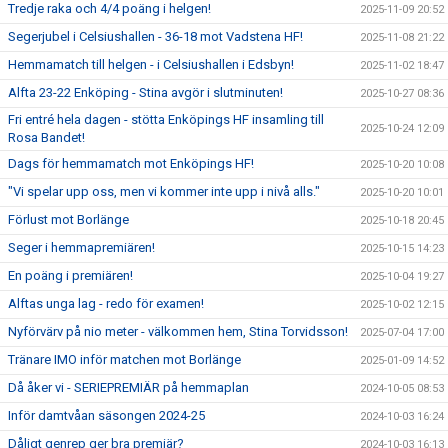
Tredje raka och 4/4 poäng i helgen!
2025-11-09 20:52
Segerjubel i Celsiushallen - 36-18 mot Vadstena HF!
2025-11-08 21:22
Hemmamatch till helgen - i Celsiushallen i Edsbyn!
2025-11-02 18:47
Alfta 23-22 Enköping - Stina avgör i slutminuten!
2025-10-27 08:36
Fri entré hela dagen - stötta Enköpings HF insamling till
2025-10-24 12:09
Rosa Bandet!
Dags för hemmamatch mot Enköpings HF!
2025-10-20 10:08
"Vi spelar upp oss, men vi kommer inte upp i nivå alls."
2025-10-20 10:01
Förlust mot Borlänge
2025-10-18 20:45
Seger i hemmapremiären!
2025-10-15 14:23
En poäng i premiären!
2025-10-04 19:27
Alftas unga lag - redo för examen!
2025-10-02 12:15
Nyförvärv på nio meter - välkommen hem, Stina Torvidsson!
2025-07-04 17:00
Tränare IMO inför matchen mot Borlänge
2025-01-09 14:52
Då åker vi - SERIEPREMIÄR på hemmaplan
2024-10-05 08:53
Inför damtvåan säsongen 2024-25
2024-10-03 16:24
Dåligt genrep ger bra premiär?
2024-10-03 16:13