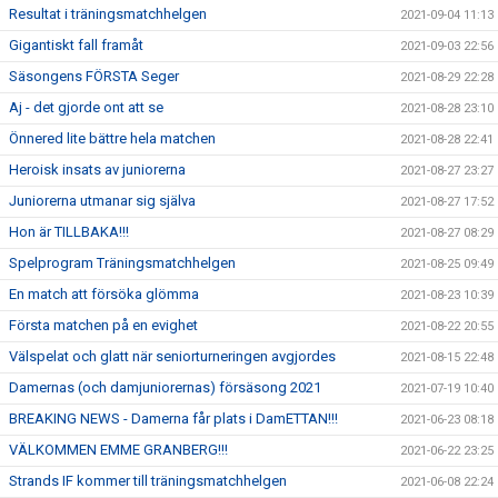
Resultat i träningsmatchhelgen
2021-09-04 11:13
Gigantiskt fall framåt
2021-09-03 22:56
Säsongens FÖRSTA Seger
2021-08-29 22:28
Aj - det gjorde ont att se
2021-08-28 23:10
Önnered lite bättre hela matchen
2021-08-28 22:41
Heroisk insats av juniorerna
2021-08-27 23:27
Juniorerna utmanar sig själva
2021-08-27 17:52
Hon är TILLBAKA!!!
2021-08-27 08:29
Spelprogram Träningsmatchhelgen
2021-08-25 09:49
En match att försöka glömma
2021-08-23 10:39
Första matchen på en evighet
2021-08-22 20:55
Välspelat och glatt när seniorturneringen avgjordes
2021-08-15 22:48
Damernas (och damjuniorernas) försäsong 2021
2021-07-19 10:40
BREAKING NEWS - Damerna får plats i DamETTAN!!!
2021-06-23 08:18
VÄLKOMMEN EMME GRANBERG!!!
2021-06-22 23:25
Strands IF kommer till träningsmatchhelgen
2021-06-08 22:24