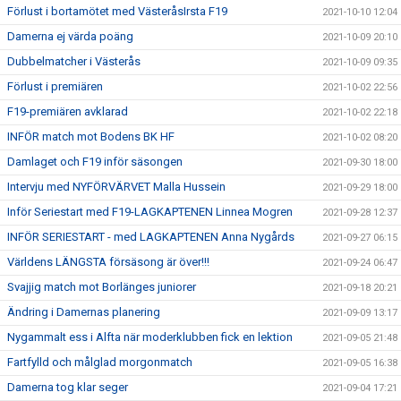
Förlust i bortamötet med VästeråsIrsta F19
2021-10-10 12:04
Damerna ej värda poäng
2021-10-09 20:10
Dubbelmatcher i Västerås
2021-10-09 09:35
Förlust i premiären
2021-10-02 22:56
F19-premiären avklarad
2021-10-02 22:18
INFÖR match mot Bodens BK HF
2021-10-02 08:20
Damlaget och F19 inför säsongen
2021-09-30 18:00
Intervju med NYFÖRVÄRVET Malla Hussein
2021-09-29 18:00
Inför Seriestart med F19-LAGKAPTENEN Linnea Mogren
2021-09-28 12:37
INFÖR SERIESTART - med LAGKAPTENEN Anna Nygårds
2021-09-27 06:15
Världens LÄNGSTA försäsong är över!!!
2021-09-24 06:47
Svajjig match mot Borlänges juniorer
2021-09-18 20:21
Ändring i Damernas planering
2021-09-09 13:17
Nygammalt ess i Alfta när moderklubben fick en lektion
2021-09-05 21:48
Fartfylld och målglad morgonmatch
2021-09-05 16:38
Damerna tog klar seger
2021-09-04 17:21