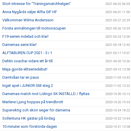
Stort intresse för "Träningsmatchhelgen"
2021-06-02 06:03
Anna Nygårds väljer Alfta GIF HF
2021-06-01 11:00
Välkommen Wilma Andersson
2021-05-27 22:29
Första anmälningen till motionscupen
2021-05-26 10:59
F19-serien indelad och klar!
2021-05-23 12:00
Damernas serie klar!
2021-05-18 12:45
ALFTABUREN CUP 2021 - 3 i 1
2021-05-17 19:07
Dehlin coachar vidare ett år till
2021-04-20 10:26
Maja gjorde elitseriedebut!
2021-03-10 13:58
Damtvåan tar en paus
2020-11-03 10:43
Inget spel i JUNIOR-SM steg 2
2020-11-02 13:22
Damernas match mot Lidingö SK INSTÄLLD / flyttas
2020-10-30 10:13
Marlene Ljung hoppas på trendbrott
2020-10-26 19:53
Superviktig och skön seger för damerna
2020-10-24 18:22
Sollentuna HK gästar på lördag
2020-10-22 13:44
10 minuter som förstörde dagen
2020-10-21 13:58