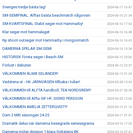
Sveriges tredje bästa lag!
2024-06-17 16:47
SM-SEMIFINAL: Alftas bästa beachmatch någonsin
2024-06-16 21:34
SM-KVARTSFINAL Stabil seger mot Hammarby!
2024-06-16 17:42
Klar seger mot hemmalaget
2024-06-16 16:48
Ny shoot-outseger mot Hammarby i morgonmatch
2024-06-16 16:43
DAMERNA SPELAR SM-SEMI
2024-06-16 13:34
HISTORISK första seger i Beach-SM
2024-06-15 23:06
Förlust i debuten
2024-06-15 22:37
VÄLKOMMEN ALMA SELANDER!
2024-06-13 21:24
Vadstena ut - HK JÄRNVÄGEN tillbaka i tvåan!
2024-05-28 13:45
VÄLKOMMEN till ALFTA handboll, TEA NORDGREN!!!
2024-05-21 06:30
VÄLKOMMEN till Alfta GIF HF, SIGRID PERSSON
2024-05-20 12:00
VÄLKOMMEN AMELIA ZETTERQVIST!!!
2024-05-19 21:16
Dam 2 Mitt säsongen 24-25
2024-04-17 21:41
Dramatik delux när damerna besegrade seriesegrarna
2024-03-16 17:50
Damerna möter division 1-klara Gökstens BK
2024-03-16 07:41