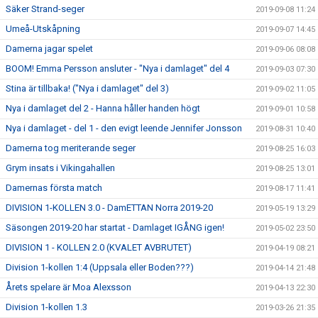
Säker Strand-seger
2019-09-08 11:24
Umeå-Utskåpning
2019-09-07 14:45
Damerna jagar spelet
2019-09-06 08:08
BOOM! Emma Persson ansluter - "Nya i damlaget" del 4
2019-09-03 07:30
Stina är tillbaka! ("Nya i damlaget" del 3)
2019-09-02 11:05
Nya i damlaget del 2 - Hanna håller handen högt
2019-09-01 10:58
Nya i damlaget - del 1 - den evigt leende Jennifer Jonsson
2019-08-31 10:40
Damerna tog meriterande seger
2019-08-25 16:03
Grym insats i Vikingahallen
2019-08-25 13:01
Damernas första match
2019-08-17 11:41
DIVISION 1-KOLLEN 3.0 - DamETTAN Norra 2019-20
2019-05-19 13:29
Säsongen 2019-20 har startat - Damlaget IGÅNG igen!
2019-05-02 23:50
DIVISION 1 - KOLLEN 2.0 (KVALET AVBRUTET)
2019-04-19 08:21
Division 1-kollen 1:4 (Uppsala eller Boden???)
2019-04-14 21:48
Årets spelare är Moa Alexsson
2019-04-13 22:30
Division 1-kollen 1.3
2019-03-26 21:35