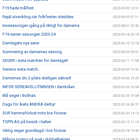
F19 hade målfest
2023-09-09 12:51
Rejäl utveckling när folkfesten inleddes
2023-09-09 07:11
Innesäsongen igång på riktigt för damerna
2023-08-21 22:46
F19-serien säsongen 2023-24
2023-05-18 20:18
Damlagets nya serie
2023-05-10 12:18
Summering av damernas säsong
2023-04-09 09:01
SEGER i sista matchen för damlaget!
2023-03-11 17:08
Seriens sista match...
2023-03-09 15:42
Damernas div 2-plats slutligen säkrad!
2023-03-05 19:24
INFÖR SERIEAVSLUTNINGEN i damtvåan
2023-02-26 10:04
Blå seger i Bollnäs
2023-02-25 19:08
Dags för årets ANDRA derby!
2023-02-24 06:37
SUR hemmaförlust trots bra försvar
2023-02-20 14:13
TOPPLAG på besök i hallen
2023-02-19 11:10
Viktig seger grundlagd i bra försvar
2023-02-18 19:44
Många poäng på spel i dubbelhelgen
2023-02-18 08:31