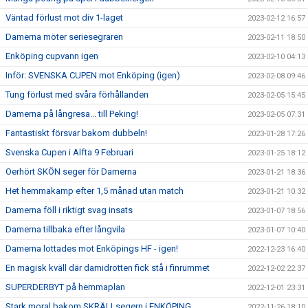
Väntad förlust mot div 1-laget
2023-02-12 16:57
Damerna möter seriesegraren
2023-02-11 18:50
Enköping cupvann igen
2023-02-10 04:13
Inför: SVENSKA CUPEN mot Enköping (igen)
2023-02-08 09:46
Tung förlust med svåra förhållanden
2023-02-05 15:45
Damerna på långresa... till Peking!
2023-02-05 07:31
Fantastiskt försvar bakom dubbeln!
2023-01-28 17:26
Svenska Cupen i Alfta 9 Februari
2023-01-25 18:12
Oerhört SKÖN seger för Damerna
2023-01-21 18:36
Het hemmakamp efter 1,5 månad utan match
2023-01-21 10:32
Damerna föll i riktigt svag insats
2023-01-07 18:56
Damerna tillbaka efter långvila
2023-01-07 10:40
Damerna lottades mot Enköpings HF - igen!
2022-12-23 16:40
En magisk kväll där damidrotten fick stå i finrummet
2022-12-02 22:37
SUPERDERBYT på hemmaplan
2022-12-01 23:31
Stark moral bakom SKRÄLLsegern i ENKÖPING
2022-11-26 18:10