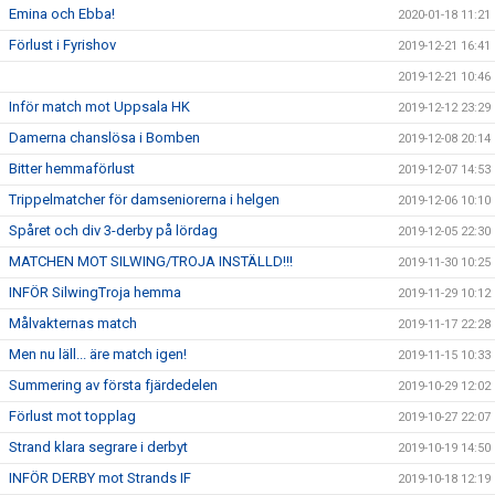
Emina och Ebba!
2020-01-18 11:21
Förlust i Fyrishov
2019-12-21 16:41
2019-12-21 10:46
Inför match mot Uppsala HK
2019-12-12 23:29
Damerna chanslösa i Bomben
2019-12-08 20:14
Bitter hemmaförlust
2019-12-07 14:53
Trippelmatcher för damseniorerna i helgen
2019-12-06 10:10
Spåret och div 3-derby på lördag
2019-12-05 22:30
MATCHEN MOT SILWING/TROJA INSTÄLLD!!!
2019-11-30 10:25
INFÖR SilwingTroja hemma
2019-11-29 10:12
Målvakternas match
2019-11-17 22:28
Men nu läll... äre match igen!
2019-11-15 10:33
Summering av första fjärdedelen
2019-10-29 12:02
Förlust mot topplag
2019-10-27 22:07
Strand klara segrare i derbyt
2019-10-19 14:50
INFÖR DERBY mot Strands IF
2019-10-18 12:19