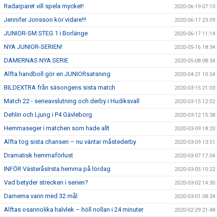
Radarparet vill spela mycket!
2020-06-19 07:10
Jennifer Jonsson kör vidare!!!
2020-06-17 23:09
JUNIOR-SM STEG 1 i Borlänge
2020-06-17 11:14
NYA JUNIOR-SERIEN!
2020-05-16 18:34
DAMERNAS NYA SERIE
2020-05-08 08:34
Alfta handboll gör en JUNIORsatsning
2020-04-21 10:54
BILDEXTRA från säsongens sista match
2020-03-15 21:03
Match 22 - serieavslutning och derby i Hudiksvall
2020-03-15 12:02
Dehlin och Ljung i P4 Gävleborg
2020-03-12 15:38
Hemmaseger i matchen som hade allt
2020-03-09 18:20
Alfta tog sista chansen – nu väntar måstederby
2020-03-09 13:51
Dramatisk hemmaförlust
2020-03-07 17:04
INFÖR VästeråsIrsta hemma på lördag
2020-03-05 10:22
Vad betyder strecken i serien?
2020-03-02 14:30
Damerna vann med 32 mål
2020-03-01 08:34
Alftas osannolika halvlek – höll nollan i 24 minuter
2020-02-29 21:48