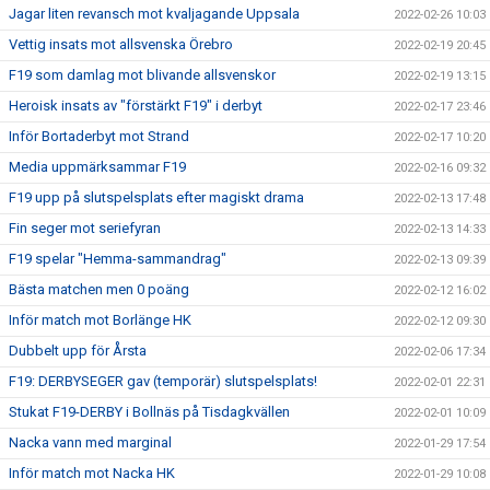
Jagar liten revansch mot kvaljagande Uppsala
2022-02-26 10:03
Vettig insats mot allsvenska Örebro
2022-02-19 20:45
F19 som damlag mot blivande allsvenskor
2022-02-19 13:15
Heroisk insats av "förstärkt F19" i derbyt
2022-02-17 23:46
Inför Bortaderbyt mot Strand
2022-02-17 10:20
Media uppmärksammar F19
2022-02-16 09:32
F19 upp på slutspelsplats efter magiskt drama
2022-02-13 17:48
Fin seger mot seriefyran
2022-02-13 14:33
F19 spelar "Hemma-sammandrag"
2022-02-13 09:39
Bästa matchen men 0 poäng
2022-02-12 16:02
Inför match mot Borlänge HK
2022-02-12 09:30
Dubbelt upp för Årsta
2022-02-06 17:34
F19: DERBYSEGER gav (temporär) slutspelsplats!
2022-02-01 22:31
Stukat F19-DERBY i Bollnäs på Tisdagkvällen
2022-02-01 10:09
Nacka vann med marginal
2022-01-29 17:54
Inför match mot Nacka HK
2022-01-29 10:08