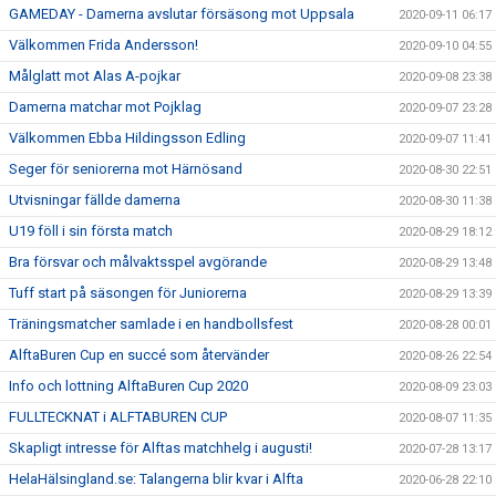
GAMEDAY - Damerna avslutar försäsong mot Uppsala
2020-09-11 06:17
Välkommen Frida Andersson!
2020-09-10 04:55
Målglatt mot Alas A-pojkar
2020-09-08 23:38
Damerna matchar mot Pojklag
2020-09-07 23:28
Välkommen Ebba Hildingsson Edling
2020-09-07 11:41
Seger för seniorerna mot Härnösand
2020-08-30 22:51
Utvisningar fällde damerna
2020-08-30 11:38
U19 föll i sin första match
2020-08-29 18:12
Bra försvar och målvaktsspel avgörande
2020-08-29 13:48
Tuff start på säsongen för Juniorerna
2020-08-29 13:39
Träningsmatcher samlade i en handbollsfest
2020-08-28 00:01
AlftaBuren Cup en succé som återvänder
2020-08-26 22:54
Info och lottning AlftaBuren Cup 2020
2020-08-09 23:03
FULLTECKNAT i ALFTABUREN CUP
2020-08-07 11:35
Skapligt intresse för Alftas matchhelg i augusti!
2020-07-28 13:17
HelaHälsingland.se: Talangerna blir kvar i Alfta
2020-06-28 22:10