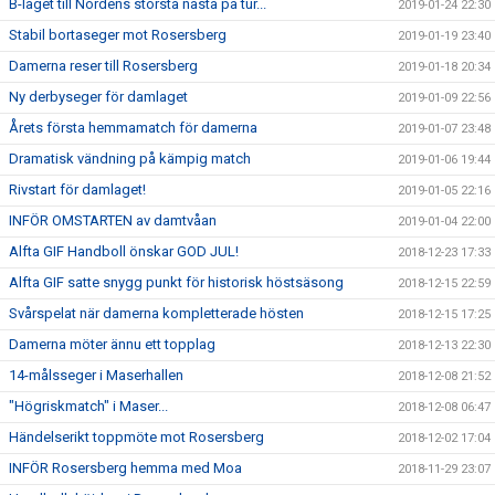
B-laget till Nordens största nästa på tur...
2019-01-24 22:30
Stabil bortaseger mot Rosersberg
2019-01-19 23:40
Damerna reser till Rosersberg
2019-01-18 20:34
Ny derbyseger för damlaget
2019-01-09 22:56
Årets första hemmamatch för damerna
2019-01-07 23:48
Dramatisk vändning på kämpig match
2019-01-06 19:44
Rivstart för damlaget!
2019-01-05 22:16
INFÖR OMSTARTEN av damtvåan
2019-01-04 22:00
Alfta GIF Handboll önskar GOD JUL!
2018-12-23 17:33
Alfta GIF satte snygg punkt för historisk höstsäsong
2018-12-15 22:59
Svårspelat när damerna kompletterade hösten
2018-12-15 17:25
Damerna möter ännu ett topplag
2018-12-13 22:30
14-målsseger i Maserhallen
2018-12-08 21:52
"Högriskmatch" i Maser...
2018-12-08 06:47
Händelserikt toppmöte mot Rosersberg
2018-12-02 17:04
INFÖR Rosersberg hemma med Moa
2018-11-29 23:07