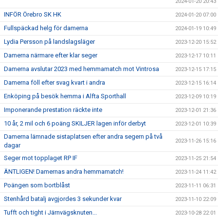
2024-01-20 20:43
INFÖR Örebro SK HK
2024-01-20 07:00
Fullspäckad helg för damerna
2024-01-19 10:49
Lydia Persson på landslagsläger
2023-12-20 15:52
Damerna närmare efter klar seger
2023-12-17 10:11
Damerna avslutar 2023 med hemmamatch mot Vintrosa
2023-12-15 17:15
Damerna föll efter svag kvart i andra
2023-12-15 16:14
Enköping på besök hemma i Alfta Sporthall
2023-12-09 10:19
Imponerande prestation räckte inte
2023-12-01 21:36
10 år, 2 mil och 6 poäng SKILJER lagen inför derbyt
2023-12-01 10:39
Damerna lämnade sistaplatsen efter andra segern på två
2023-11-26 15:16
dagar
Seger mot topplaget RP IF
2023-11-25 21:54
ÄNTLIGEN! Damernas andra hemmamatch!
2023-11-24 11:42
Poängen som bortblåst
2023-11-11 06:31
Stenhård batalj avgjordes 3 sekunder kvar
2023-11-10 22:09
Tufft och tight i Järnvägsknuten...
2023-10-28 22:01