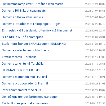
Het hemmakamp efter 1,5 månad utan match
2023-01-21 10:32
Damerna föll i riktigt svag insats
2023-01-07 18:56
Damerna tillbaka efter långvila
2023-01-07 10:40
Damerna lottades mot Enköpings HF - igen!
2022-12-23 16:40
En magisk kväll där damidrotten fick stå i finrummet
2022-12-02 22:37
SUPERDERBYT på hemmaplan
2022-12-01 23:31
Stark moral bakom SKRÄLLsegern i ENKÖPING
2022-11-26 18:10
Damerna sluter leden och laddar om
2022-11-26 10:57
Tröttsam torsk i Torshälla
2022-11-19 17:00
Damerna tar en tur till Torshälla
2022-11-19 08:51
HEMMASEGER mot HK Eskil
2022-11-13 01:13
Damerna startar om mot HK Eskil
2022-11-12 08:21
Damerna producerade för lite mål
2022-10-23 11:01
Inför hemmamötet med NKIK
2022-10-22 13:02
Den tråkiga trenden bröts med storseger!
2022-10-16 19:45
Två Nollpoängare brakar samman
2022-10-15 22:34