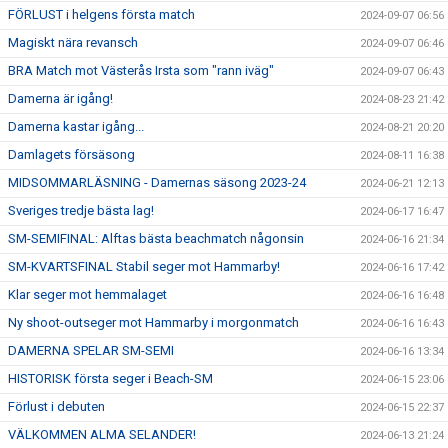
FÖRLUST i helgens första match
2024-09-07 06:56
Magiskt nära revansch
2024-09-07 06:46
BRA Match mot Västerås Irsta som "rann iväg"
2024-09-07 06:43
Damerna är igång!
2024-08-23 21:42
Damerna kastar igång...
2024-08-21 20:20
Damlagets försäsong
2024-08-11 16:38
MIDSOMMARLÄSNING - Damernas säsong 2023-24
2024-06-21 12:13
Sveriges tredje bästa lag!
2024-06-17 16:47
SM-SEMIFINAL: Alftas bästa beachmatch någonsin
2024-06-16 21:34
SM-KVARTSFINAL Stabil seger mot Hammarby!
2024-06-16 17:42
Klar seger mot hemmalaget
2024-06-16 16:48
Ny shoot-outseger mot Hammarby i morgonmatch
2024-06-16 16:43
DAMERNA SPELAR SM-SEMI
2024-06-16 13:34
HISTORISK första seger i Beach-SM
2024-06-15 23:06
Förlust i debuten
2024-06-15 22:37
VÄLKOMMEN ALMA SELANDER!
2024-06-13 21:24