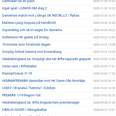
Damtvåan tar en paus
2020-11-03 10:43
Inget spel i JUNIOR-SM steg 2
2020-11-02 13:22
Damernas match mot Lidingö SK INSTÄLLD / flyttas
2020-10-30 10:13
Marlene Ljung hoppas på trendbrott
2020-10-26 19:53
Superviktig och skön seger för damerna
2020-10-24 18:22
Sollentuna HK gästar på lördag
2020-10-22 13:44
10 minuter som förstörde dagen
2020-10-21 13:58
Snöplig förlust hemma mot Rosersberg
2020-10-21 13:39
Helahälsingland.se: Snöpligt slut när Alfta tappade greppet
2020-10-04 19:54
Ceres vann i Alftahallen
2020-10-04 17:27
Premiärförlust i F-19
2020-10-04 17:20
HEMMAPREMIÄR damtvåan mot HK Ceres från Norrtälje
2020-10-03 05:10
USM F-18 spelas "hemma" i Edsbyn
2020-10-02 14:35
PREMIÄR: U19 Region Öst
2020-10-02 05:25
Helahälsingland.se: Alfta krigade hem premiärseger
2020-09-28 21:20
HÄRLIG SEGER i Vikingahallen
2020-09-27 19:07