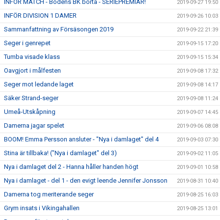
INFÖR MATCH - Bodens BK borta - SERIEPREMIÄR!
2019-09-27 19:50
INFÖR DIVISION 1 DAMER
2019-09-26 10:03
Sammanfattning av Försäsongen 2019
2019-09-22 21:39
Seger i genrepet
2019-09-15 17:20
Tumba visade klass
2019-09-15 15:34
Oavgjort i målfesten
2019-09-08 17:32
Seger mot ledande laget
2019-09-08 14:17
Säker Strand-seger
2019-09-08 11:24
Umeå-Utskåpning
2019-09-07 14:45
Damerna jagar spelet
2019-09-06 08:08
BOOM! Emma Persson ansluter - "Nya i damlaget" del 4
2019-09-03 07:30
Stina är tillbaka! ("Nya i damlaget" del 3)
2019-09-02 11:05
Nya i damlaget del 2 - Hanna håller handen högt
2019-09-01 10:58
Nya i damlaget - del 1 - den evigt leende Jennifer Jonsson
2019-08-31 10:40
Damerna tog meriterande seger
2019-08-25 16:03
Grym insats i Vikingahallen
2019-08-25 13:01