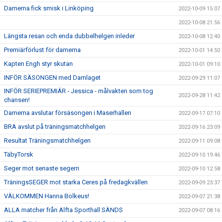
Damerna fick smisk i Linköping
2022-10-09 15:07
2022-10-08 21:56
Längsta resan och enda dubbelhelgen inleder
2022-10-08 12:40
Premiärförlust för damerna
2022-10-01 14:50
Kapten Engh styr skutan
2022-10-01 09:10
INFÖR SÄSONGEN med Damlaget
2022-09-29 11:07
INFÖR SERIEPREMIÄR - Jessica - målvakten som tog
2022-09-28 11:42
chansen!
Damerna avslutar försäsongen i Maserhallen
2022-09-17 07:10
BRA avslut på träningsmatchhelgen
2022-09-16 23:09
Resultat Träningsmatchhelgen
2022-09-11 09:08
TäbyTorsk
2022-09-10 19:46
Seger mot senaste segern
2022-09-10 12:58
TräningsSEGER mot starka Ceres på fredagkvällen
2022-09-09 23:37
VÄLKOMMEN Hanna Bolkeus!
2022-09-07 21:38
ALLA matcher från Alfta Sporthall SÄNDS
2022-09-07 08:16