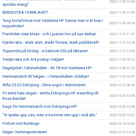
2025-11-29 16:00
spridas energi"
BEBISLYCKA I DAMLAGET!
2025-11-28 17:00
Tung bortaförlust mot Vadstena HF Damer men vi är kvar i
2025-11-24 09:34
toppstriden!
Framtiden visar klass - och Ljusnan tror på nya derbyn
2025-11-19 11:07
Fjärde raka - stark start, starkt försvar, stark publikkraft!
2025-11-16 12:28
Toppmöte på lördag - vi behöver DIG på läktaren!
2025-11-12 13:35
Tredje raka och 4/4 poäng i helgen!
2025-11-09 20:52
Segerjubel i Celsiushallen - 36-18 mot Vadstena HF!
2025-11-08 21:22
Hemmamatch till helgen - i Celsiushallen i Edsbyn!
2025-11-02 18:47
Alfta 23-22 Enköping - Stina avgör i slutminuten!
2025-10-27 08:36
Fri entré hela dagen - stötta Enköpings HF insamling till
2025-10-24 12:09
Rosa Bandet!
Dags för hemmamatch mot Enköpings HF!
2025-10-20 10:08
"Vi spelar upp oss, men vi kommer inte upp i nivå alls."
2025-10-20 10:01
Förlust mot Borlänge
2025-10-18 20:45
Seger i hemmapremiären!
2025-10-15 14:23