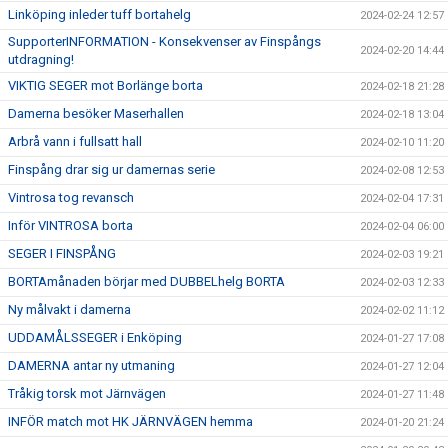
Linköping inleder tuff bortahelg
2024-02-24 12:57
SupporterINFORMATION - Konsekvenser av Finspångs
2024-02-20 14:44
utdragning!
VIKTIG SEGER mot Borlänge borta
2024-02-18 21:28
Damerna besöker Maserhallen
2024-02-18 13:04
Arbrå vann i fullsatt hall
2024-02-10 11:20
Finspång drar sig ur damernas serie
2024-02-08 12:53
Vintrosa tog revansch
2024-02-04 17:31
Inför VINTROSA borta
2024-02-04 06:00
SEGER I FINSPÅNG
2024-02-03 19:21
BORTAmånaden börjar med DUBBELhelg BORTA
2024-02-03 12:33
Ny målvakt i damerna
2024-02-02 11:12
UDDAMÅLSSEGER i Enköping
2024-01-27 17:08
DAMERNA antar ny utmaning
2024-01-27 12:04
Tråkig torsk mot Järnvägen
2024-01-27 11:48
INFÖR match mot HK JÄRNVÄGEN hemma
2024-01-20 21:24