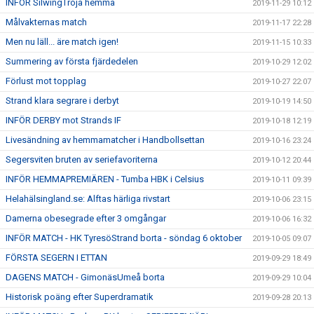
INFÖR SilwingTroja hemma
2019-11-29 10:12
Målvakternas match
2019-11-17 22:28
Men nu läll... äre match igen!
2019-11-15 10:33
Summering av första fjärdedelen
2019-10-29 12:02
Förlust mot topplag
2019-10-27 22:07
Strand klara segrare i derbyt
2019-10-19 14:50
INFÖR DERBY mot Strands IF
2019-10-18 12:19
Livesändning av hemmamatcher i Handbollsettan
2019-10-16 23:24
Segersviten bruten av seriefavoriterna
2019-10-12 20:44
INFÖR HEMMAPREMIÄREN - Tumba HBK i Celsius
2019-10-11 09:39
Helahälsingland.se: Alftas härliga rivstart
2019-10-06 23:15
Damerna obesegrade efter 3 omgångar
2019-10-06 16:32
INFÖR MATCH - HK TyresöStrand borta - söndag 6 oktober
2019-10-05 09:07
FÖRSTA SEGERN I ETTAN
2019-09-29 18:49
DAGENS MATCH - GimonäsUmeå borta
2019-09-29 10:04
Historisk poäng efter Superdramatik
2019-09-28 20:13