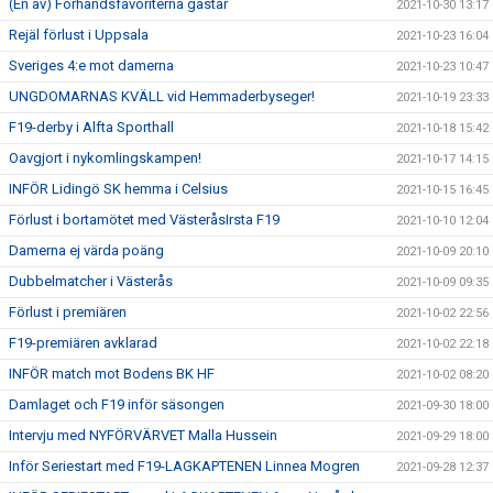
(En av) Förhandsfavoriterna gästar
2021-10-30 13:17
Rejäl förlust i Uppsala
2021-10-23 16:04
Sveriges 4:e mot damerna
2021-10-23 10:47
UNGDOMARNAS KVÄLL vid Hemmaderbyseger!
2021-10-19 23:33
F19-derby i Alfta Sporthall
2021-10-18 15:42
Oavgjort i nykomlingskampen!
2021-10-17 14:15
INFÖR Lidingö SK hemma i Celsius
2021-10-15 16:45
Förlust i bortamötet med VästeråsIrsta F19
2021-10-10 12:04
Damerna ej värda poäng
2021-10-09 20:10
Dubbelmatcher i Västerås
2021-10-09 09:35
Förlust i premiären
2021-10-02 22:56
F19-premiären avklarad
2021-10-02 22:18
INFÖR match mot Bodens BK HF
2021-10-02 08:20
Damlaget och F19 inför säsongen
2021-09-30 18:00
Intervju med NYFÖRVÄRVET Malla Hussein
2021-09-29 18:00
Inför Seriestart med F19-LAGKAPTENEN Linnea Mogren
2021-09-28 12:37