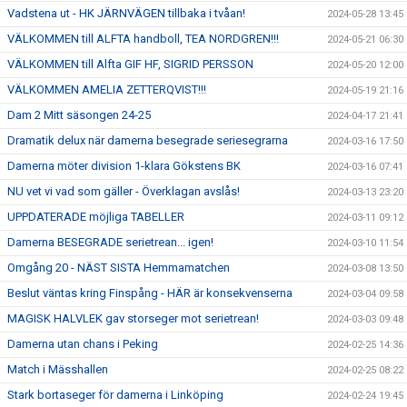
Vadstena ut - HK JÄRNVÄGEN tillbaka i tvåan!
2024-05-28 13:45
VÄLKOMMEN till ALFTA handboll, TEA NORDGREN!!!
2024-05-21 06:30
VÄLKOMMEN till Alfta GIF HF, SIGRID PERSSON
2024-05-20 12:00
VÄLKOMMEN AMELIA ZETTERQVIST!!!
2024-05-19 21:16
Dam 2 Mitt säsongen 24-25
2024-04-17 21:41
Dramatik delux när damerna besegrade seriesegrarna
2024-03-16 17:50
Damerna möter division 1-klara Gökstens BK
2024-03-16 07:41
NU vet vi vad som gäller - Överklagan avslås!
2024-03-13 23:20
UPPDATERADE möjliga TABELLER
2024-03-11 09:12
Damerna BESEGRADE serietrean... igen!
2024-03-10 11:54
Omgång 20 - NÄST SISTA Hemmamatchen
2024-03-08 13:50
Beslut väntas kring Finspång - HÄR är konsekvenserna
2024-03-04 09:58
MAGISK HALVLEK gav storseger mot serietrean!
2024-03-03 09:48
Damerna utan chans i Peking
2024-02-25 14:36
Match i Mässhallen
2024-02-25 08:22
Stark bortaseger för damerna i Linköping
2024-02-24 19:45