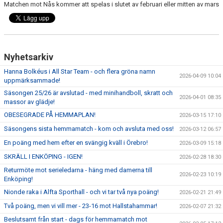
Matchen mot Nås kommer att spelas i slutet av februari eller mitten av mars
Nyhetsarkiv
Hanna Bolkéus i All Star Team - och flera gröna namn
2026-04-09 10:04
uppmärksammade!
Säsongen 25/26 är avslutad - med minihandboll, skratt och
2026-04-01 08:35
massor av glädje!
OBESEGRADE PÅ HEMMAPLAN!
2026-03-15 17:10
Säsongens sista hemmamatch - kom och avsluta med oss!
2026-03-12 06:57
En poäng med hem efter en svängig kväll i Örebro!
2026-03-09 15:18
SKRÄLL I ENKÖPING - IGEN!
2026-02-28 18:30
Returmöte mot serieledarna - häng med damerna till
2026-02-23 10:19
Enköping!
Nionde raka i Alfta Sporthall - och vi tar två nya poäng!
2026-02-21 21:49
Två poäng, men vi vill mer - 23-16 mot Hallstahammar!
2026-02-07 21:32
Beslutsamt från start - dags för hemmamatch mot