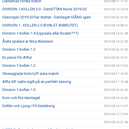
Damernas första match
2019-08-17 11:41
DIVISION 1-KOLLEN 3.0 - DamETTAN Norra 2019-20
2019-05-19 13:29
Säsongen 2019-20 har startat - Damlaget IGÅNG igen!
2019-05-02 23:50
DIVISION 1 - KOLLEN 2.0 (KVALET AVBRUTET)
2019-04-19 08:21
Division 1-kollen 1:4 (Uppsala eller Boden???)
2019-04-14 21:48
Årets spelare är Moa Alexsson
2019-04-13 22:30
Division 1-kollen 1.3
2019-03-26 21:35
En pinne för Alfta!
2019-03-23 15:51
Division 1-kollen 1.2
2019-03-18 13:50
Obesegrade trots tuff sista match
2019-03-17 16:59
Alfta GIF satte sigill på en perfekt säsong
2019-03-17 16:58
Division 1-kollen 1.0
2019-03-16 22:43
Kom och fira damlaget
2019-03-14 16:32
Dehlin och Ljung i P4 Gävleborg
2019-03-14 15:07
2019-03-12 12:00
2019-03-10 21:58