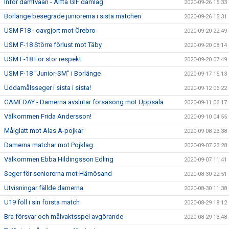
Inför damtvåan - Alfta GIF damlag
2020-09-26 15:33
Borlänge besegrade juniorerna i sista matchen
2020-09-26 15:31
USM F18 - oavgjort mot Örebro
2020-09-20 22:49
USM F-18 Större förlust mot Täby
2020-09-20 08:14
USM F-18 För stor respekt
2020-09-20 07:49
USM F-18 "Junior-SM" i Borlänge
2020-09-17 15:13
Uddamålsseger i sista i sista!
2020-09-12 06:22
GAMEDAY - Damerna avslutar försäsong mot Uppsala
2020-09-11 06:17
Välkommen Frida Andersson!
2020-09-10 04:55
Målglatt mot Alas A-pojkar
2020-09-08 23:38
Damerna matchar mot Pojklag
2020-09-07 23:28
Välkommen Ebba Hildingsson Edling
2020-09-07 11:41
Seger för seniorerna mot Härnösand
2020-08-30 22:51
Utvisningar fällde damerna
2020-08-30 11:38
U19 föll i sin första match
2020-08-29 18:12
Bra försvar och målvaktsspel avgörande
2020-08-29 13:48