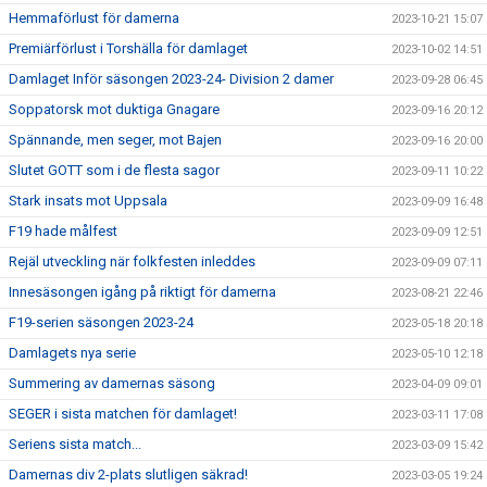
Hemmaförlust för damerna
2023-10-21 15:07
Premiärförlust i Torshälla för damlaget
2023-10-02 14:51
Damlaget Inför säsongen 2023-24- Division 2 damer
2023-09-28 06:45
Soppatorsk mot duktiga Gnagare
2023-09-16 20:12
Spännande, men seger, mot Bajen
2023-09-16 20:00
Slutet GOTT som i de flesta sagor
2023-09-11 10:22
Stark insats mot Uppsala
2023-09-09 16:48
F19 hade målfest
2023-09-09 12:51
Rejäl utveckling när folkfesten inleddes
2023-09-09 07:11
Innesäsongen igång på riktigt för damerna
2023-08-21 22:46
F19-serien säsongen 2023-24
2023-05-18 20:18
Damlagets nya serie
2023-05-10 12:18
Summering av damernas säsong
2023-04-09 09:01
SEGER i sista matchen för damlaget!
2023-03-11 17:08
Seriens sista match...
2023-03-09 15:42
Damernas div 2-plats slutligen säkrad!
2023-03-05 19:24