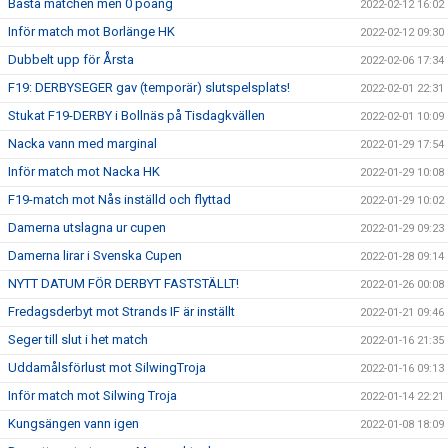
Bästa matchen men 0 poäng
2022-02-12 16:02
Inför match mot Borlänge HK
2022-02-12 09:30
Dubbelt upp för Årsta
2022-02-06 17:34
F19: DERBYSEGER gav (temporär) slutspelsplats!
2022-02-01 22:31
Stukat F19-DERBY i Bollnäs på Tisdagkvällen
2022-02-01 10:09
Nacka vann med marginal
2022-01-29 17:54
Inför match mot Nacka HK
2022-01-29 10:08
F19-match mot Nås inställd och flyttad
2022-01-29 10:02
Damerna utslagna ur cupen
2022-01-29 09:23
Damerna lirar i Svenska Cupen
2022-01-28 09:14
NYTT DATUM FÖR DERBYT FASTSTÄLLT!
2022-01-26 00:08
Fredagsderbyt mot Strands IF är inställt
2022-01-21 09:46
Seger till slut i het match
2022-01-16 21:35
Uddamålsförlust mot SilwingTroja
2022-01-16 09:13
Inför match mot Silwing Troja
2022-01-14 22:21
Kungsängen vann igen
2022-01-08 18:09