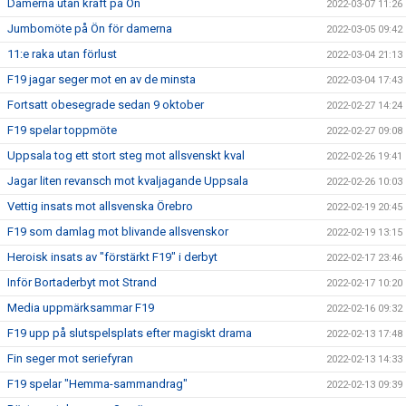
Damerna utan kraft på Ön
2022-03-07 11:26
Jumbomöte på Ön för damerna
2022-03-05 09:42
11:e raka utan förlust
2022-03-04 21:13
F19 jagar seger mot en av de minsta
2022-03-04 17:43
Fortsatt obesegrade sedan 9 oktober
2022-02-27 14:24
F19 spelar toppmöte
2022-02-27 09:08
Uppsala tog ett stort steg mot allsvenskt kval
2022-02-26 19:41
Jagar liten revansch mot kvaljagande Uppsala
2022-02-26 10:03
Vettig insats mot allsvenska Örebro
2022-02-19 20:45
F19 som damlag mot blivande allsvenskor
2022-02-19 13:15
Heroisk insats av "förstärkt F19" i derbyt
2022-02-17 23:46
Inför Bortaderbyt mot Strand
2022-02-17 10:20
Media uppmärksammar F19
2022-02-16 09:32
F19 upp på slutspelsplats efter magiskt drama
2022-02-13 17:48
Fin seger mot seriefyran
2022-02-13 14:33
F19 spelar "Hemma-sammandrag"
2022-02-13 09:39