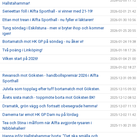
2026-02-05 17:12
Hallstahammar!
Serieettan föll i Alfta Sporthall - vi vinner med 21-19!
2026-02-01 21:42
Ettan mot trean i Alfta Sporthall - nu fyller vi läktaren!
2026-01-30 10:56
Tung söndag i Eskilstuna - men vi bryter ihop och kommer
2026-01-25 20:55
igen!
Bortamatch mot HK GP på söndag - nu åker vi!
2026-01-24 19:38
Två poäng i Linköping!
2026-01-18 17:26
Vilken start på 2026!
2026-01-04 21:00
2026-01-02 18:27
Revansch mot Göksten - handbollspremiär 2026 i Alfta
2025-12-31 09:30
Sporthall
Julvila som topplag efter tuff bortamatch mot Göksten.
2025-12-15 09:32
Årets sista match - toppmöte borta mot Göksten BK!
2025-12-12 08:52
Dramatik, grön vägg och fortsatt obesegrade hemma!
2025-12-07 11:13
Damerna tar emot HK GP Dam nu på lördag
2025-12-02 11:42
Tea och Stina i målform när Alfta avgjorde rysaren i
2025-11-30 21:00
Nibblehallen!
Hanna inför Hallstahammar borta: "Det ska smälla och