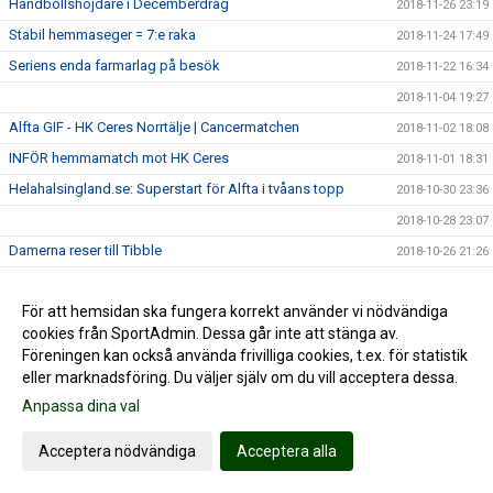
Handbollshöjdare i Decemberdrag
2018-11-26 23:19
Stabil hemmaseger = 7:e raka
2018-11-24 17:49
Seriens enda farmarlag på besök
2018-11-22 16:34
2018-11-04 19:27
Alfta GIF - HK Ceres Norrtälje | Cancermatchen
2018-11-02 18:08
INFÖR hemmamatch mot HK Ceres
2018-11-01 18:31
Helahalsingland.se: Superstart för Alfta i tvåans topp
2018-10-30 23:36
2018-10-28 23:07
Damerna reser till Tibble
2018-10-26 21:26
TUNG seger i tuff match
2018-10-20 19:16
För att hemsidan ska fungera korrekt använder vi nödvändiga
INFÖR tidiga toppmötet
2018-10-18 18:15
cookies från SportAdmin. Dessa går inte att stänga av.
Sjuk halvlek grundlade överraskande storseger
2018-10-13 22:20
Föreningen kan också använda frivilliga cookies, t.ex. för statistik
Damerna antar tuffaste utmaningen hittills
2018-10-12 22:22
eller marknadsföring. Du väljer själv om du vill acceptera dessa.
Mål av Thessan i frustrerande seger
Anpassa dina val
2018-10-06 17:14
Inför hemmapremiären
2018-10-05 16:03
Acceptera nödvändiga
Acceptera alla
Säker premiärseger i märklig match
2018-09-30 21:05