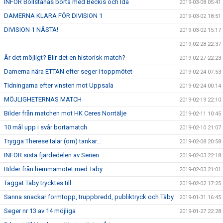
INFÖR Bollstanäs borta med Beckis och Ida
2019-03-08 05:41
DAMERNA KLARA FÖR DIVISION 1
2019-03-02 18:51
DIVISION 1 NÄSTA!
2019-03-02 15:17
2019-02-28 22:37
Är det möjligt? Blir det en historisk match?
2019-02-27 22:23
Damerna nära ETTAN efter seger i toppmötet
2019-02-24 07:53
Tidningarna efter vinsten mot Uppsala
2019-02-24 00:14
MÖJLIGHETERNAS MATCH
2019-02-19 22:10
Bilder från matchen mot HK Ceres Norrtälje
2019-02-11 10:45
10 mål upp i svår bortamatch
2019-02-10 21:07
Trygga Therese talar (om) tankar...
2019-02-08 20:58
INFÖR sista fjärdedelen av Serien
2019-02-03 22:18
Bilder från hemmamötet med Täby
2019-02-03 21:01
Taggat Täby trycktes till
2019-02-02 17:25
Sanna snackar formtopp, truppbredd, publiktryck och Täby
2019-01-31 16:45
Seger nr 13 av 14 möjliga
2019-01-27 22:28