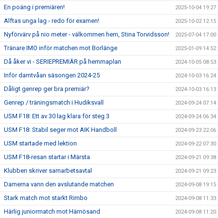
En poäng i premiären!
2025-10-04 19:27
Alftas unga lag - redo för examen!
2025-10-02 12:15
Nyförvärv på nio meter - välkommen hem, Stina Torvidsson!
2025-07-04 17:00
Tränare IMO inför matchen mot Borlänge
2025-01-09 14:52
Då åker vi - SERIEPREMIÄR på hemmaplan
2024-10-05 08:53
Inför damtvåan säsongen 2024-25
2024-10-03 16:24
Dåligt genrep ger bra premiär?
2024-10-03 16:13
Genrep / träningsmatch i Hudiksvall
2024-09-24 07:14
USM F18: Ett av 30 lag klara för steg 3
2024-09-24 06:34
USM F18: Stabil seger mot AIK Handboll
2024-09-23 22:06
USM startade med lektion
2024-09-22 07:30
USM F18-resan startar i Märsta
2024-09-21 09:38
Klubben skriver samarbetsavtal
2024-09-21 09:23
Damerna vann den avslutande matchen
2024-09-08 19:15
Stark match mot starkt Rimbo
2024-09-08 11:33
Härlig juniormatch mot Härnösand
2024-09-08 11:20