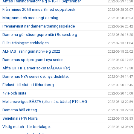
Alftas Träningsmatchhelg 9-10-11 September
2022-08-29 16:28
Från minus 20 till minus 8 med soppatorsk
2022-08-28 09:07
Morgonmatch med ungt damlag
2022-08-28 08:53
Premiärvinst när damerna träningsspelade
2022-08-26 23:42
Damerna gör säsongspremiär i Rosersberg
2022-08-26 13:25
Fullt i träningsmatchhelgen
2022-07-13 11:04
ALFTAS TräningsmatchHelg 2022
2022-06-15 22:02
Damernas spelprogram i nya serien
2022-06-05 17:52
Alfta GIF HF Damer söker MÅLVAKT(er)
2022-06-01 19:38
Damernas NYA serie i det nya distriktet
2022-04-29 14:47
Förlust - till slut - i Hildursborg
2022-03-20 16:45
47:e och sista
2022-03-20 10:08
Mellansveriges BÄSTA (eller näst bästa) F19-LAG
2022-03-13 22:59
Damerna höll ett tag
2022-03-13 22:23
Seriefinal i F19 Norra
2022-03-13 08:53
Viktig match - för bortalaget
2022-03-13 08:09