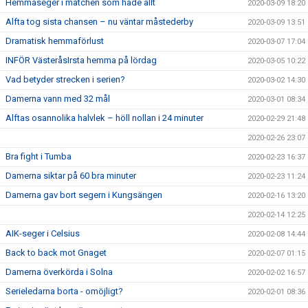
Hemmaseger i matchen som hade allt
2020-03-09 18:20
Alfta tog sista chansen – nu väntar måstederby
2020-03-09 13:51
Dramatisk hemmaförlust
2020-03-07 17:04
INFÖR VästeråsIrsta hemma på lördag
2020-03-05 10:22
Vad betyder strecken i serien?
2020-03-02 14:30
Damerna vann med 32 mål
2020-03-01 08:34
Alftas osannolika halvlek – höll nollan i 24 minuter
2020-02-29 21:48
2020-02-26 23:07
Bra fight i Tumba
2020-02-23 16:37
Damerna siktar på 60 bra minuter
2020-02-23 11:24
Damerna gav bort segern i Kungsängen
2020-02-16 13:20
2020-02-14 12:25
AIK-seger i Celsius
2020-02-08 14:44
Back to back mot Gnaget
2020-02-07 01:15
Damerna överkörda i Solna
2020-02-02 16:57
Serieledarna borta - omöjligt?
2020-02-01 08:36