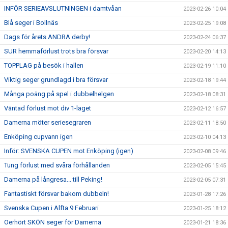
INFÖR SERIEAVSLUTNINGEN i damtvåan
2023-02-26 10:04
Blå seger i Bollnäs
2023-02-25 19:08
Dags för årets ANDRA derby!
2023-02-24 06:37
SUR hemmaförlust trots bra försvar
2023-02-20 14:13
TOPPLAG på besök i hallen
2023-02-19 11:10
Viktig seger grundlagd i bra försvar
2023-02-18 19:44
Många poäng på spel i dubbelhelgen
2023-02-18 08:31
Väntad förlust mot div 1-laget
2023-02-12 16:57
Damerna möter seriesegraren
2023-02-11 18:50
Enköping cupvann igen
2023-02-10 04:13
Inför: SVENSKA CUPEN mot Enköping (igen)
2023-02-08 09:46
Tung förlust med svåra förhållanden
2023-02-05 15:45
Damerna på långresa... till Peking!
2023-02-05 07:31
Fantastiskt försvar bakom dubbeln!
2023-01-28 17:26
Svenska Cupen i Alfta 9 Februari
2023-01-25 18:12
Oerhört SKÖN seger för Damerna
2023-01-21 18:36