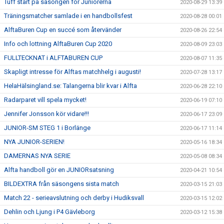
Tuff start på säsongen för Juniorerna
2020-08-29 13:39
Träningsmatcher samlade i en handbollsfest
2020-08-28 00:01
AlftaBuren Cup en succé som återvänder
2020-08-26 22:54
Info och lottning AlftaBuren Cup 2020
2020-08-09 23:03
FULLTECKNAT i ALFTABUREN CUP
2020-08-07 11:35
Skapligt intresse för Alftas matchhelg i augusti!
2020-07-28 13:17
HelaHälsingland.se: Talangerna blir kvar i Alfta
2020-06-28 22:10
Radarparet vill spela mycket!
2020-06-19 07:10
Jennifer Jonsson kör vidare!!!
2020-06-17 23:09
JUNIOR-SM STEG 1 i Borlänge
2020-06-17 11:14
NYA JUNIOR-SERIEN!
2020-05-16 18:34
DAMERNAS NYA SERIE
2020-05-08 08:34
Alfta handboll gör en JUNIORsatsning
2020-04-21 10:54
BILDEXTRA från säsongens sista match
2020-03-15 21:03
Match 22 - serieavslutning och derby i Hudiksvall
2020-03-15 12:02
Dehlin och Ljung i P4 Gävleborg
2020-03-12 15:38