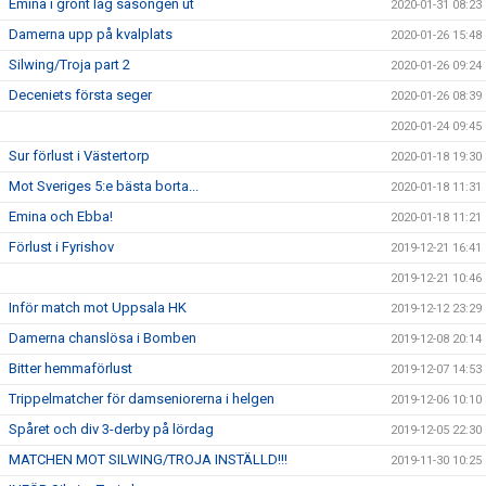
Emina i grönt lag säsongen ut
2020-01-31 08:23
Damerna upp på kvalplats
2020-01-26 15:48
Silwing/Troja part 2
2020-01-26 09:24
Deceniets första seger
2020-01-26 08:39
2020-01-24 09:45
Sur förlust i Västertorp
2020-01-18 19:30
Mot Sveriges 5:e bästa borta...
2020-01-18 11:31
Emina och Ebba!
2020-01-18 11:21
Förlust i Fyrishov
2019-12-21 16:41
2019-12-21 10:46
Inför match mot Uppsala HK
2019-12-12 23:29
Damerna chanslösa i Bomben
2019-12-08 20:14
Bitter hemmaförlust
2019-12-07 14:53
Trippelmatcher för damseniorerna i helgen
2019-12-06 10:10
Spåret och div 3-derby på lördag
2019-12-05 22:30
MATCHEN MOT SILWING/TROJA INSTÄLLD!!!
2019-11-30 10:25