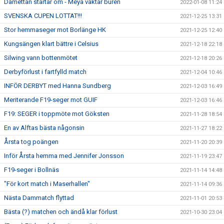
Damettan startar om - Meya vaktar buren
2022-01-08 11:24
SVENSKA CUPEN LOTTAT!!!
2021-12-25 13:31
Stor hemmaseger mot Borlänge HK
2021-12-25 12:40
Kungsängen klart bättre i Celsius
2021-12-18 22:18
Silwing vann bottenmötet
2021-12-18 20:26
Derbyförlust i fartfylld match
2021-12-04 10:46
INFÖR DERBYT med Hanna Sundberg
2021-12-03 16:49
Meriterande F19-seger mot GUIF
2021-12-03 16:46
F19: SEGER i toppmöte mot Göksten
2021-11-28 18:54
En av Alftas bästa någonsin
2021-11-27 18:22
Årsta tog poängen
2021-11-20 20:39
Inför Årsta hemma med Jennifer Jonsson
2021-11-19 23:47
F19-seger i Bollnäs
2021-11-14 14:48
"För kort match i Maserhallen"
2021-11-14 09:36
Nästa Dammatch flyttad
2021-11-01 20:53
Bästa (?) matchen och ändå klar förlust
2021-10-30 23:04