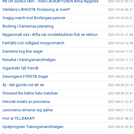
INFÖR SERIESTART - med LAGKAPTENEN Anna Nygårds
2021-09-27 06:15
Världens LÄNGSTA försäsong är över!!!
2021-09-24 06:47
Svajjig match mot Borlänges juniorer
2021-09-18 20:21
Ändring i Damernas planering
2021-09-09 13:17
Nygammalt ess i Alfta när moderklubben fick en lektion
2021-09-05 21:48
Fartfylld och målglad morgonmatch
2021-09-05 16:38
Damerna tog klar seger
2021-09-04 17:21
Resultat i träningsmatchhelgen
2021-09-04 11:13
Gigantiskt fall framåt
2021-09-03 22:56
Säsongens FÖRSTA Seger
2021-08-29 22:28
Aj - det gjorde ont att se
2021-08-28 23:10
Önnered lite bättre hela matchen
2021-08-28 22:41
Heroisk insats av juniorerna
2021-08-27 23:27
Juniorerna utmanar sig själva
2021-08-27 17:52
Hon är TILLBAKA!!!
2021-08-27 08:29
Spelprogram Träningsmatchhelgen
2021-08-25 09:49