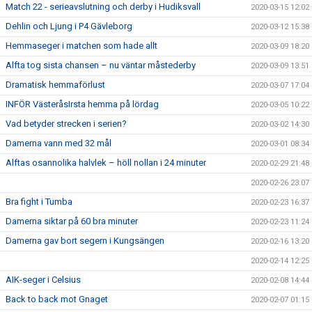
Match 22 - serieavslutning och derby i Hudiksvall
2020-03-15 12:02
Dehlin och Ljung i P4 Gävleborg
2020-03-12 15:38
Hemmaseger i matchen som hade allt
2020-03-09 18:20
Alfta tog sista chansen – nu väntar måstederby
2020-03-09 13:51
Dramatisk hemmaförlust
2020-03-07 17:04
INFÖR VästeråsIrsta hemma på lördag
2020-03-05 10:22
Vad betyder strecken i serien?
2020-03-02 14:30
Damerna vann med 32 mål
2020-03-01 08:34
Alftas osannolika halvlek – höll nollan i 24 minuter
2020-02-29 21:48
2020-02-26 23:07
Bra fight i Tumba
2020-02-23 16:37
Damerna siktar på 60 bra minuter
2020-02-23 11:24
Damerna gav bort segern i Kungsängen
2020-02-16 13:20
2020-02-14 12:25
AIK-seger i Celsius
2020-02-08 14:44
Back to back mot Gnaget
2020-02-07 01:15