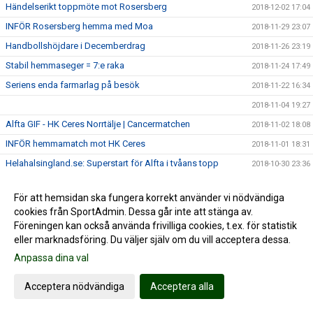
Händelserikt toppmöte mot Rosersberg
2018-12-02 17:04
INFÖR Rosersberg hemma med Moa
2018-11-29 23:07
Handbollshöjdare i Decemberdrag
2018-11-26 23:19
Stabil hemmaseger = 7:e raka
2018-11-24 17:49
Seriens enda farmarlag på besök
2018-11-22 16:34
2018-11-04 19:27
Alfta GIF - HK Ceres Norrtälje | Cancermatchen
2018-11-02 18:08
INFÖR hemmamatch mot HK Ceres
2018-11-01 18:31
Helahalsingland.se: Superstart för Alfta i tvåans topp
2018-10-30 23:36
2018-10-28 23:07
För att hemsidan ska fungera korrekt använder vi nödvändiga
Damerna reser till Tibble
2018-10-26 21:26
cookies från SportAdmin. Dessa går inte att stänga av.
TUNG seger i tuff match
2018-10-20 19:16
Föreningen kan också använda frivilliga cookies, t.ex. för statistik
eller marknadsföring. Du väljer själv om du vill acceptera dessa.
INFÖR tidiga toppmötet
2018-10-18 18:15
Anpassa dina val
Sjuk halvlek grundlade överraskande storseger
2018-10-13 22:20
Damerna antar tuffaste utmaningen hittills
2018-10-12 22:22
Acceptera nödvändiga
Acceptera alla
Mål av Thessan i frustrerande seger
2018-10-06 17:14