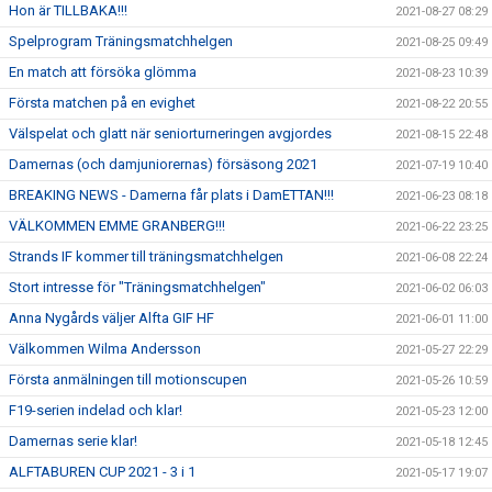
Hon är TILLBAKA!!!
2021-08-27 08:29
Spelprogram Träningsmatchhelgen
2021-08-25 09:49
En match att försöka glömma
2021-08-23 10:39
Första matchen på en evighet
2021-08-22 20:55
Välspelat och glatt när seniorturneringen avgjordes
2021-08-15 22:48
Damernas (och damjuniorernas) försäsong 2021
2021-07-19 10:40
BREAKING NEWS - Damerna får plats i DamETTAN!!!
2021-06-23 08:18
VÄLKOMMEN EMME GRANBERG!!!
2021-06-22 23:25
Strands IF kommer till träningsmatchhelgen
2021-06-08 22:24
Stort intresse för "Träningsmatchhelgen"
2021-06-02 06:03
Anna Nygårds väljer Alfta GIF HF
2021-06-01 11:00
Välkommen Wilma Andersson
2021-05-27 22:29
Första anmälningen till motionscupen
2021-05-26 10:59
F19-serien indelad och klar!
2021-05-23 12:00
Damernas serie klar!
2021-05-18 12:45
ALFTABUREN CUP 2021 - 3 i 1
2021-05-17 19:07