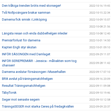
Den tråkiga trenden bröts med storseger!
2022-10-16 19:45
Två Nollpoängare brakar samman
2022-10-15 22:34
Damerna fick smisk i Linköping
2022-10-09 15:07
2022-10-08 21:56
Längsta resan och enda dubbelhelgen inleder
2022-10-08 12:40
Premiärförlust för damerna
2022-10-01 14:50
Kapten Engh styr skutan
2022-10-01 09:10
INFÖR SÄSONGEN med Damlaget
2022-09-29 11:07
INFÖR SERIEPREMIÄR - Jessica - målvakten som tog
2022-09-28 11:42
chansen!
Damerna avslutar försäsongen i Maserhallen
2022-09-17 07:10
BRA avslut på träningsmatchhelgen
2022-09-16 23:09
Resultat Träningsmatchhelgen
2022-09-11 09:08
TäbyTorsk
2022-09-10 19:46
Seger mot senaste segern
2022-09-10 12:58
TräningsSEGER mot starka Ceres på fredagkvällen
2022-09-09 23:37