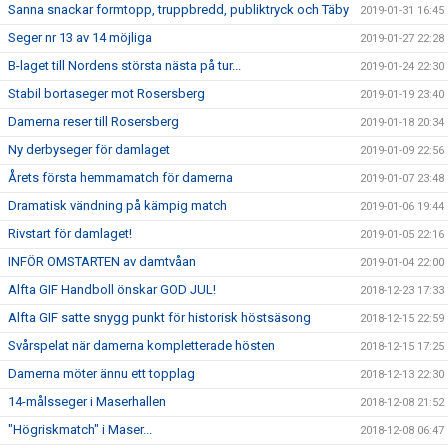
Sanna snackar formtopp, truppbredd, publiktryck och Täby
2019-01-31 16:45
Seger nr 13 av 14 möjliga
2019-01-27 22:28
B-laget till Nordens största nästa på tur...
2019-01-24 22:30
Stabil bortaseger mot Rosersberg
2019-01-19 23:40
Damerna reser till Rosersberg
2019-01-18 20:34
Ny derbyseger för damlaget
2019-01-09 22:56
Årets första hemmamatch för damerna
2019-01-07 23:48
Dramatisk vändning på kämpig match
2019-01-06 19:44
Rivstart för damlaget!
2019-01-05 22:16
INFÖR OMSTARTEN av damtvåan
2019-01-04 22:00
Alfta GIF Handboll önskar GOD JUL!
2018-12-23 17:33
Alfta GIF satte snygg punkt för historisk höstsäsong
2018-12-15 22:59
Svårspelat när damerna kompletterade hösten
2018-12-15 17:25
Damerna möter ännu ett topplag
2018-12-13 22:30
14-målsseger i Maserhallen
2018-12-08 21:52
"Högriskmatch" i Maser...
2018-12-08 06:47