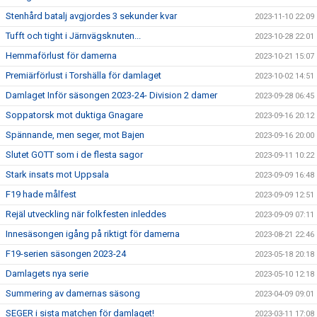
Stenhård batalj avgjordes 3 sekunder kvar
2023-11-10 22:09
Tufft och tight i Järnvägsknuten...
2023-10-28 22:01
Hemmaförlust för damerna
2023-10-21 15:07
Premiärförlust i Torshälla för damlaget
2023-10-02 14:51
Damlaget Inför säsongen 2023-24- Division 2 damer
2023-09-28 06:45
Soppatorsk mot duktiga Gnagare
2023-09-16 20:12
Spännande, men seger, mot Bajen
2023-09-16 20:00
Slutet GOTT som i de flesta sagor
2023-09-11 10:22
Stark insats mot Uppsala
2023-09-09 16:48
F19 hade målfest
2023-09-09 12:51
Rejäl utveckling när folkfesten inleddes
2023-09-09 07:11
Innesäsongen igång på riktigt för damerna
2023-08-21 22:46
F19-serien säsongen 2023-24
2023-05-18 20:18
Damlagets nya serie
2023-05-10 12:18
Summering av damernas säsong
2023-04-09 09:01
SEGER i sista matchen för damlaget!
2023-03-11 17:08