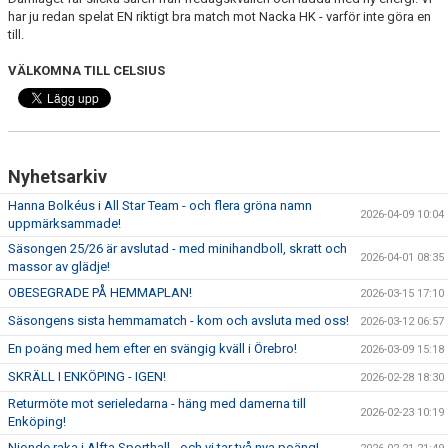
har ju redan spelat EN riktigt bra match mot Nacka HK - varför inte göra en
till.
VÄLKOMNA TILL CELSIUS
Nyhetsarkiv
Hanna Bolkéus i All Star Team - och flera gröna namn
2026-04-09 10:04
uppmärksammade!
Säsongen 25/26 är avslutad - med minihandboll, skratt och
2026-04-01 08:35
massor av glädje!
OBESEGRADE PÅ HEMMAPLAN!
2026-03-15 17:10
Säsongens sista hemmamatch - kom och avsluta med oss!
2026-03-12 06:57
En poäng med hem efter en svängig kväll i Örebro!
2026-03-09 15:18
SKRÄLL I ENKÖPING - IGEN!
2026-02-28 18:30
Returmöte mot serieledarna - häng med damerna till
2026-02-23 10:19
Enköping!
Nionde raka i Alfta Sporthall - och vi tar två nya poäng!