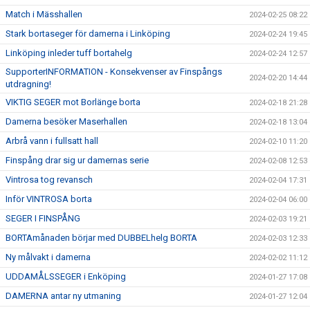
Match i Mässhallen
2024-02-25 08:22
Stark bortaseger för damerna i Linköping
2024-02-24 19:45
Linköping inleder tuff bortahelg
2024-02-24 12:57
SupporterINFORMATION - Konsekvenser av Finspångs
2024-02-20 14:44
utdragning!
VIKTIG SEGER mot Borlänge borta
2024-02-18 21:28
Damerna besöker Maserhallen
2024-02-18 13:04
Arbrå vann i fullsatt hall
2024-02-10 11:20
Finspång drar sig ur damernas serie
2024-02-08 12:53
Vintrosa tog revansch
2024-02-04 17:31
Inför VINTROSA borta
2024-02-04 06:00
SEGER I FINSPÅNG
2024-02-03 19:21
BORTAmånaden börjar med DUBBELhelg BORTA
2024-02-03 12:33
Ny målvakt i damerna
2024-02-02 11:12
UDDAMÅLSSEGER i Enköping
2024-01-27 17:08
DAMERNA antar ny utmaning
2024-01-27 12:04