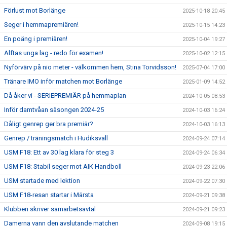
Förlust mot Borlänge
2025-10-18 20:45
Seger i hemmapremiären!
2025-10-15 14:23
En poäng i premiären!
2025-10-04 19:27
Alftas unga lag - redo för examen!
2025-10-02 12:15
Nyförvärv på nio meter - välkommen hem, Stina Torvidsson!
2025-07-04 17:00
Tränare IMO inför matchen mot Borlänge
2025-01-09 14:52
Då åker vi - SERIEPREMIÄR på hemmaplan
2024-10-05 08:53
Inför damtvåan säsongen 2024-25
2024-10-03 16:24
Dåligt genrep ger bra premiär?
2024-10-03 16:13
Genrep / träningsmatch i Hudiksvall
2024-09-24 07:14
USM F18: Ett av 30 lag klara för steg 3
2024-09-24 06:34
USM F18: Stabil seger mot AIK Handboll
2024-09-23 22:06
USM startade med lektion
2024-09-22 07:30
USM F18-resan startar i Märsta
2024-09-21 09:38
Klubben skriver samarbetsavtal
2024-09-21 09:23
Damerna vann den avslutande matchen
2024-09-08 19:15