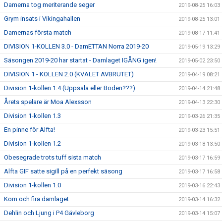
Damerna tog meriterande seger
2019-08-25 16:03
Grym insats i Vikingahallen
2019-08-25 13:01
Damernas första match
2019-08-17 11:41
DIVISION 1-KOLLEN 3.0 - DamETTAN Norra 2019-20
2019-05-19 13:29
Säsongen 2019-20 har startat - Damlaget IGÅNG igen!
2019-05-02 23:50
DIVISION 1 - KOLLEN 2.0 (KVALET AVBRUTET)
2019-04-19 08:21
Division 1-kollen 1:4 (Uppsala eller Boden???)
2019-04-14 21:48
Årets spelare är Moa Alexsson
2019-04-13 22:30
Division 1-kollen 1.3
2019-03-26 21:35
En pinne för Alfta!
2019-03-23 15:51
Division 1-kollen 1.2
2019-03-18 13:50
Obesegrade trots tuff sista match
2019-03-17 16:59
Alfta GIF satte sigill på en perfekt säsong
2019-03-17 16:58
Division 1-kollen 1.0
2019-03-16 22:43
Kom och fira damlaget
2019-03-14 16:32
Dehlin och Ljung i P4 Gävleborg
2019-03-14 15:07