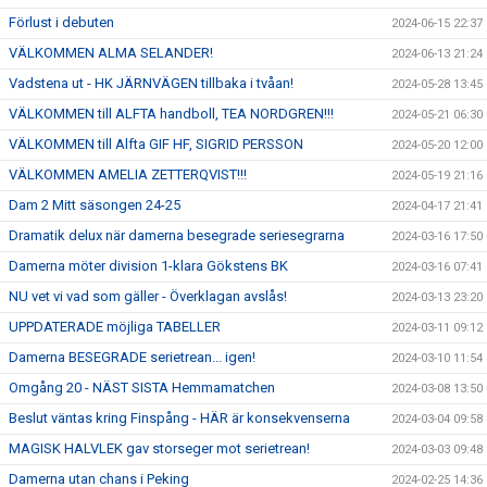
Förlust i debuten
2024-06-15 22:37
VÄLKOMMEN ALMA SELANDER!
2024-06-13 21:24
Vadstena ut - HK JÄRNVÄGEN tillbaka i tvåan!
2024-05-28 13:45
VÄLKOMMEN till ALFTA handboll, TEA NORDGREN!!!
2024-05-21 06:30
VÄLKOMMEN till Alfta GIF HF, SIGRID PERSSON
2024-05-20 12:00
VÄLKOMMEN AMELIA ZETTERQVIST!!!
2024-05-19 21:16
Dam 2 Mitt säsongen 24-25
2024-04-17 21:41
Dramatik delux när damerna besegrade seriesegrarna
2024-03-16 17:50
Damerna möter division 1-klara Gökstens BK
2024-03-16 07:41
NU vet vi vad som gäller - Överklagan avslås!
2024-03-13 23:20
UPPDATERADE möjliga TABELLER
2024-03-11 09:12
Damerna BESEGRADE serietrean... igen!
2024-03-10 11:54
Omgång 20 - NÄST SISTA Hemmamatchen
2024-03-08 13:50
Beslut väntas kring Finspång - HÄR är konsekvenserna
2024-03-04 09:58
MAGISK HALVLEK gav storseger mot serietrean!
2024-03-03 09:48
Damerna utan chans i Peking
2024-02-25 14:36