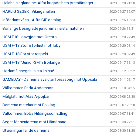
Helahälsingland.se: Alfta krigade hem premiärseger
2020-09-28 21:20
HÄRLIG SEGER i Vikingahallen
2020-09-27 19:07
Inför damtvåan - Alfta GIF damlag
2020-09-26 15:33
Borlänge besegrade juniorerna i sista matchen
2020-09-26 15:31
USM F18 - oavgjort mot Örebro
2020-09-20 22:49
USM F-18 Större förlust mot Täby
2020-09-20 08:14
USM F-18 För stor respekt
2020-09-20 07:49
USM F-18 "Junior-SM" i Borlänge
2020-09-17 15:13
Uddamålsseger i sista i sista!
2020-09-12 06:22
GAMEDAY - Damerna avslutar försäsong mot Uppsala
2020-09-11 06:17
Välkommen Frida Andersson!
2020-09-10 04:55
Målglatt mot Alas A-pojkar
2020-09-08 23:38
Damerna matchar mot Pojklag
2020-09-07 23:28
Välkommen Ebba Hildingsson Edling
2020-09-07 11:41
Seger för seniorerna mot Härnösand
2020-08-30 22:51
Utvisningar fällde damerna
2020-08-30 11:38