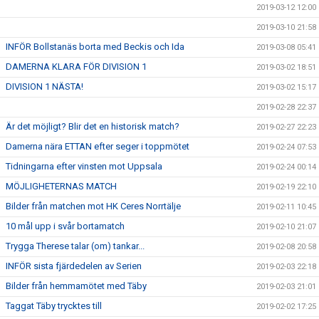
2019-03-12 12:00
2019-03-10 21:58
INFÖR Bollstanäs borta med Beckis och Ida
2019-03-08 05:41
DAMERNA KLARA FÖR DIVISION 1
2019-03-02 18:51
DIVISION 1 NÄSTA!
2019-03-02 15:17
2019-02-28 22:37
Är det möjligt? Blir det en historisk match?
2019-02-27 22:23
Damerna nära ETTAN efter seger i toppmötet
2019-02-24 07:53
Tidningarna efter vinsten mot Uppsala
2019-02-24 00:14
MÖJLIGHETERNAS MATCH
2019-02-19 22:10
Bilder från matchen mot HK Ceres Norrtälje
2019-02-11 10:45
10 mål upp i svår bortamatch
2019-02-10 21:07
Trygga Therese talar (om) tankar...
2019-02-08 20:58
INFÖR sista fjärdedelen av Serien
2019-02-03 22:18
Bilder från hemmamötet med Täby
2019-02-03 21:01
Taggat Täby trycktes till
2019-02-02 17:25