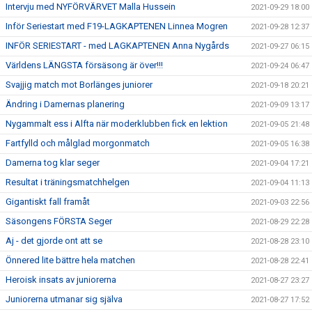
Intervju med NYFÖRVÄRVET Malla Hussein
2021-09-29 18:00
Inför Seriestart med F19-LAGKAPTENEN Linnea Mogren
2021-09-28 12:37
INFÖR SERIESTART - med LAGKAPTENEN Anna Nygårds
2021-09-27 06:15
Världens LÄNGSTA försäsong är över!!!
2021-09-24 06:47
Svajjig match mot Borlänges juniorer
2021-09-18 20:21
Ändring i Damernas planering
2021-09-09 13:17
Nygammalt ess i Alfta när moderklubben fick en lektion
2021-09-05 21:48
Fartfylld och målglad morgonmatch
2021-09-05 16:38
Damerna tog klar seger
2021-09-04 17:21
Resultat i träningsmatchhelgen
2021-09-04 11:13
Gigantiskt fall framåt
2021-09-03 22:56
Säsongens FÖRSTA Seger
2021-08-29 22:28
Aj - det gjorde ont att se
2021-08-28 23:10
Önnered lite bättre hela matchen
2021-08-28 22:41
Heroisk insats av juniorerna
2021-08-27 23:27
Juniorerna utmanar sig själva
2021-08-27 17:52