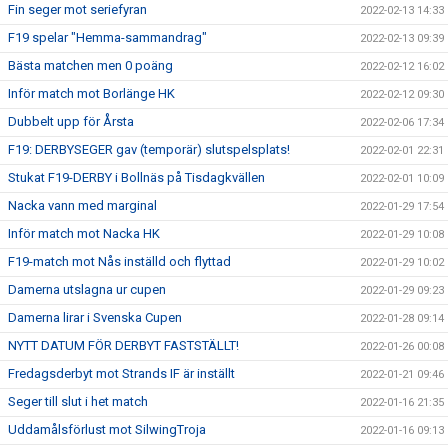
Fin seger mot seriefyran
2022-02-13 14:33
F19 spelar "Hemma-sammandrag"
2022-02-13 09:39
Bästa matchen men 0 poäng
2022-02-12 16:02
Inför match mot Borlänge HK
2022-02-12 09:30
Dubbelt upp för Årsta
2022-02-06 17:34
F19: DERBYSEGER gav (temporär) slutspelsplats!
2022-02-01 22:31
Stukat F19-DERBY i Bollnäs på Tisdagkvällen
2022-02-01 10:09
Nacka vann med marginal
2022-01-29 17:54
Inför match mot Nacka HK
2022-01-29 10:08
F19-match mot Nås inställd och flyttad
2022-01-29 10:02
Damerna utslagna ur cupen
2022-01-29 09:23
Damerna lirar i Svenska Cupen
2022-01-28 09:14
NYTT DATUM FÖR DERBYT FASTSTÄLLT!
2022-01-26 00:08
Fredagsderbyt mot Strands IF är inställt
2022-01-21 09:46
Seger till slut i het match
2022-01-16 21:35
Uddamålsförlust mot SilwingTroja
2022-01-16 09:13