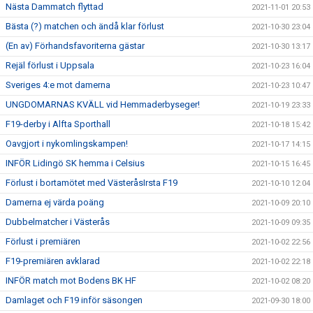
Nästa Dammatch flyttad
2021-11-01 20:53
Bästa (?) matchen och ändå klar förlust
2021-10-30 23:04
(En av) Förhandsfavoriterna gästar
2021-10-30 13:17
Rejäl förlust i Uppsala
2021-10-23 16:04
Sveriges 4:e mot damerna
2021-10-23 10:47
UNGDOMARNAS KVÄLL vid Hemmaderbyseger!
2021-10-19 23:33
F19-derby i Alfta Sporthall
2021-10-18 15:42
Oavgjort i nykomlingskampen!
2021-10-17 14:15
INFÖR Lidingö SK hemma i Celsius
2021-10-15 16:45
Förlust i bortamötet med VästeråsIrsta F19
2021-10-10 12:04
Damerna ej värda poäng
2021-10-09 20:10
Dubbelmatcher i Västerås
2021-10-09 09:35
Förlust i premiären
2021-10-02 22:56
F19-premiären avklarad
2021-10-02 22:18
INFÖR match mot Bodens BK HF
2021-10-02 08:20
Damlaget och F19 inför säsongen
2021-09-30 18:00