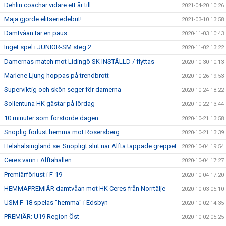
Dehlin coachar vidare ett år till
2021-04-20 10:26
Maja gjorde elitseriedebut!
2021-03-10 13:58
Damtvåan tar en paus
2020-11-03 10:43
Inget spel i JUNIOR-SM steg 2
2020-11-02 13:22
Damernas match mot Lidingö SK INSTÄLLD / flyttas
2020-10-30 10:13
Marlene Ljung hoppas på trendbrott
2020-10-26 19:53
Superviktig och skön seger för damerna
2020-10-24 18:22
Sollentuna HK gästar på lördag
2020-10-22 13:44
10 minuter som förstörde dagen
2020-10-21 13:58
Snöplig förlust hemma mot Rosersberg
2020-10-21 13:39
Helahälsingland.se: Snöpligt slut när Alfta tappade greppet
2020-10-04 19:54
Ceres vann i Alftahallen
2020-10-04 17:27
Premiärförlust i F-19
2020-10-04 17:20
HEMMAPREMIÄR damtvåan mot HK Ceres från Norrtälje
2020-10-03 05:10
USM F-18 spelas "hemma" i Edsbyn
2020-10-02 14:35
PREMIÄR: U19 Region Öst
2020-10-02 05:25