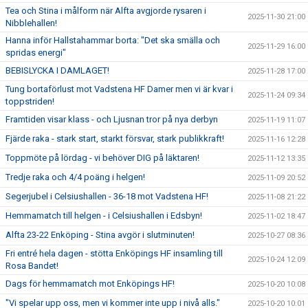
Tea och Stina i målform när Alfta avgjorde rysaren i
2025-11-30 21:00
Nibblehallen!
Hanna inför Hallstahammar borta: "Det ska smälla och
2025-11-29 16:00
spridas energi"
BEBISLYCKA I DAMLAGET!
2025-11-28 17:00
Tung bortaförlust mot Vadstena HF Damer men vi är kvar i
2025-11-24 09:34
toppstriden!
Framtiden visar klass - och Ljusnan tror på nya derbyn
2025-11-19 11:07
Fjärde raka - stark start, starkt försvar, stark publikkraft!
2025-11-16 12:28
Toppmöte på lördag - vi behöver DIG på läktaren!
2025-11-12 13:35
Tredje raka och 4/4 poäng i helgen!
2025-11-09 20:52
Segerjubel i Celsiushallen - 36-18 mot Vadstena HF!
2025-11-08 21:22
Hemmamatch till helgen - i Celsiushallen i Edsbyn!
2025-11-02 18:47
Alfta 23-22 Enköping - Stina avgör i slutminuten!
2025-10-27 08:36
Fri entré hela dagen - stötta Enköpings HF insamling till
2025-10-24 12:09
Rosa Bandet!
Dags för hemmamatch mot Enköpings HF!
2025-10-20 10:08
"Vi spelar upp oss, men vi kommer inte upp i nivå alls."
2025-10-20 10:01