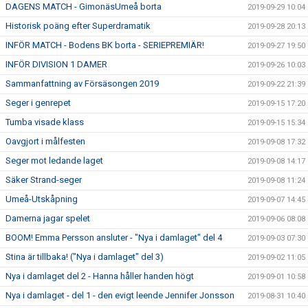
DAGENS MATCH - GimonäsUmeå borta
2019-09-29 10:04
Historisk poäng efter Superdramatik
2019-09-28 20:13
INFÖR MATCH - Bodens BK borta - SERIEPREMIÄR!
2019-09-27 19:50
INFÖR DIVISION 1 DAMER
2019-09-26 10:03
Sammanfattning av Försäsongen 2019
2019-09-22 21:39
Seger i genrepet
2019-09-15 17:20
Tumba visade klass
2019-09-15 15:34
Oavgjort i målfesten
2019-09-08 17:32
Seger mot ledande laget
2019-09-08 14:17
Säker Strand-seger
2019-09-08 11:24
Umeå-Utskåpning
2019-09-07 14:45
Damerna jagar spelet
2019-09-06 08:08
BOOM! Emma Persson ansluter - "Nya i damlaget" del 4
2019-09-03 07:30
Stina är tillbaka! ("Nya i damlaget" del 3)
2019-09-02 11:05
Nya i damlaget del 2 - Hanna håller handen högt
2019-09-01 10:58
Nya i damlaget - del 1 - den evigt leende Jennifer Jonsson
2019-08-31 10:40