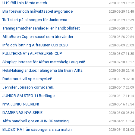
U19 föll i sin första match
2020-08-29 18:12
Bra försvar och målvaktsspel avgörande
2020-08-29 13:48
Tuff start på säsongen för Juniorerna
2020-08-29 13:39
Träningsmatcher samlade i en handbollsfest
2020-08-28 00:01
AlftaBuren Cup en succé som återvänder
2020-08-26 22:54
Info och lottning AlftaBuren Cup 2020
2020-08-09 23:03
FULLTECKNAT i ALFTABUREN CUP
2020-08-07 11:35
Skapligt intresse för Alftas matchhelg i augusti!
2020-07-28 13:17
HelaHälsingland.se: Talangerna blir kvar i Alfta
2020-06-28 22:10
Radarparet vill spela mycket!
2020-06-19 07:10
Jennifer Jonsson kör vidare!!!
2020-06-17 23:09
JUNIOR-SM STEG 1 i Borlänge
2020-06-17 11:14
NYA JUNIOR-SERIEN!
2020-05-16 18:34
DAMERNAS NYA SERIE
2020-05-08 08:34
Alfta handboll gör en JUNIORsatsning
2020-04-21 10:54
BILDEXTRA från säsongens sista match
2020-03-15 21:03