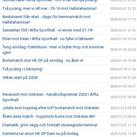
2026-02-21 21:49
Två poäng, men vi vill mer - 23-16 mot Hallstahammar!
2026-02-07 21:32
Beslutsamt från start - dags för hemmamatch mot
2026-02-05 17:12
Hallstahammar!
Serieettan föll i Alfta Sporthall - vi vinner med 21-19!
2026-02-01 21:42
Ettan mot trean i Alfta Sporthall - nu fyller vi läktaren!
2026-01-30 10:56
Tung söndag i Eskilstuna - men vi bryter ihop och kommer
2026-01-25 20:55
igen!
Bortamatch mot HK GP på söndag - nu åker vi!
2026-01-24 19:38
Två poäng i Linköping!
2026-01-18 17:26
Vilken start på 2026!
2026-01-04 21:00
2026-01-02 18:27
Revansch mot Göksten - handbollspremiär 2026 i Alfta
2025-12-31 09:30
Sporthall
Julvila som topplag efter tuff bortamatch mot Göksten.
2025-12-15 09:32
Årets sista match - toppmöte borta mot Göksten BK!
2025-12-12 08:52
Dramatik, grön vägg och fortsatt obesegrade hemma!
2025-12-07 11:13
Damerna tar emot HK GP Dam nu på lördag
2025-12-02 11:42