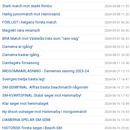
Stark match mot starkt Rimbo
2024-09-08 11:33
Härlig juniormatch mot Härnösand
2024-09-08 11:20
FÖRLUST i helgens första match
2024-09-07 06:56
Magiskt nära revansch
2024-09-07 06:46
BRA Match mot Västerås Irsta som "rann iväg"
2024-09-07 06:43
Damerna är igång!
2024-08-23 21:42
Damerna kastar igång...
2024-08-21 20:20
Damlagets försäsong
2024-08-11 16:38
MIDSOMMARLÄSNING - Damernas säsong 2023-24
2024-06-21 12:13
Sveriges tredje bästa lag!
2024-06-17 16:47
SM-SEMIFINAL: Alftas bästa beachmatch någonsin
2024-06-16 21:34
SM-KVARTSFINAL Stabil seger mot Hammarby!
2024-06-16 17:42
Klar seger mot hemmalaget
2024-06-16 16:48
Ny shoot-outseger mot Hammarby i morgonmatch
2024-06-16 16:43
DAMERNA SPELAR SM-SEMI
2024-06-16 13:34
HISTORISK första seger i Beach-SM
2024-06-15 23:06