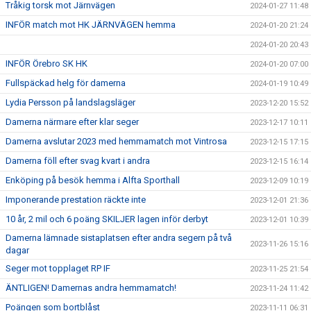
Tråkig torsk mot Järnvägen
2024-01-27 11:48
INFÖR match mot HK JÄRNVÄGEN hemma
2024-01-20 21:24
2024-01-20 20:43
INFÖR Örebro SK HK
2024-01-20 07:00
Fullspäckad helg för damerna
2024-01-19 10:49
Lydia Persson på landslagsläger
2023-12-20 15:52
Damerna närmare efter klar seger
2023-12-17 10:11
Damerna avslutar 2023 med hemmamatch mot Vintrosa
2023-12-15 17:15
Damerna föll efter svag kvart i andra
2023-12-15 16:14
Enköping på besök hemma i Alfta Sporthall
2023-12-09 10:19
Imponerande prestation räckte inte
2023-12-01 21:36
10 år, 2 mil och 6 poäng SKILJER lagen inför derbyt
2023-12-01 10:39
Damerna lämnade sistaplatsen efter andra segern på två
2023-11-26 15:16
dagar
Seger mot topplaget RP IF
2023-11-25 21:54
ÄNTLIGEN! Damernas andra hemmamatch!
2023-11-24 11:42
Poängen som bortblåst
2023-11-11 06:31