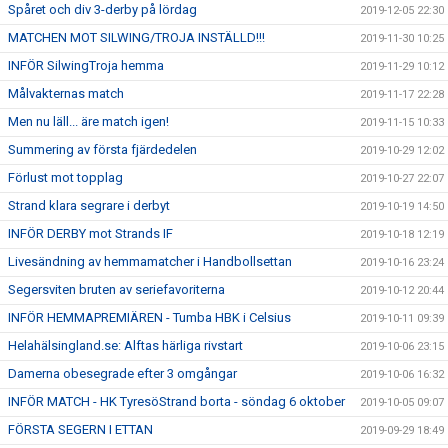
Spåret och div 3-derby på lördag
2019-12-05 22:30
MATCHEN MOT SILWING/TROJA INSTÄLLD!!!
2019-11-30 10:25
INFÖR SilwingTroja hemma
2019-11-29 10:12
Målvakternas match
2019-11-17 22:28
Men nu läll... äre match igen!
2019-11-15 10:33
Summering av första fjärdedelen
2019-10-29 12:02
Förlust mot topplag
2019-10-27 22:07
Strand klara segrare i derbyt
2019-10-19 14:50
INFÖR DERBY mot Strands IF
2019-10-18 12:19
Livesändning av hemmamatcher i Handbollsettan
2019-10-16 23:24
Segersviten bruten av seriefavoriterna
2019-10-12 20:44
INFÖR HEMMAPREMIÄREN - Tumba HBK i Celsius
2019-10-11 09:39
Helahälsingland.se: Alftas härliga rivstart
2019-10-06 23:15
Damerna obesegrade efter 3 omgångar
2019-10-06 16:32
INFÖR MATCH - HK TyresöStrand borta - söndag 6 oktober
2019-10-05 09:07
FÖRSTA SEGERN I ETTAN
2019-09-29 18:49