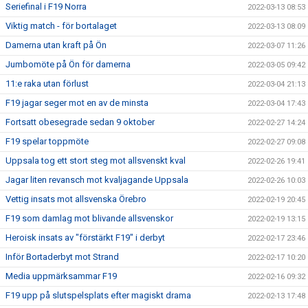
Seriefinal i F19 Norra
2022-03-13 08:53
Viktig match - för bortalaget
2022-03-13 08:09
Damerna utan kraft på Ön
2022-03-07 11:26
Jumbomöte på Ön för damerna
2022-03-05 09:42
11:e raka utan förlust
2022-03-04 21:13
F19 jagar seger mot en av de minsta
2022-03-04 17:43
Fortsatt obesegrade sedan 9 oktober
2022-02-27 14:24
F19 spelar toppmöte
2022-02-27 09:08
Uppsala tog ett stort steg mot allsvenskt kval
2022-02-26 19:41
Jagar liten revansch mot kvaljagande Uppsala
2022-02-26 10:03
Vettig insats mot allsvenska Örebro
2022-02-19 20:45
F19 som damlag mot blivande allsvenskor
2022-02-19 13:15
Heroisk insats av "förstärkt F19" i derbyt
2022-02-17 23:46
Inför Bortaderbyt mot Strand
2022-02-17 10:20
Media uppmärksammar F19
2022-02-16 09:32
F19 upp på slutspelsplats efter magiskt drama
2022-02-13 17:48