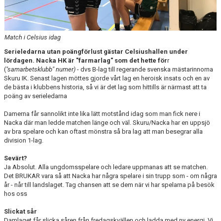
TABELL
Match i Celsius idag
Serieledarna utan poängförlust gästar Celsiushallen under
lördagen. Nacka HK är "farmarlag" som det hette för
r
(
"samarbetsklubb" numer)
- dvs B-lag till regerande svenska mästarinnorna
Skuru IK. Senast lagen möttes gjorde vårt lag en heroisk insats och en av
de bästa i klubbens historia, så vi är det lag som hittills är närmast att ta
poäng av serieledarna
Damerna får sannolikt inte lika lätt motstånd idag som man fick nere i
Nacka där man ledde matchen länge och väl. Skuru/Nacka har en uppsjö
av bra spelare och kan oftast mönstra så bra lag att man besegrar alla
division 1-lag.
Sevärt?
Ja Absolut. Alla ungdomsspelare och ledare uppmanas att se matchen.
Det BRUKAR vara så att Nacka har några spelare i sin trupp som - om några
år - når till landslaget. Tag chansen att se dem när vi har spelarna på besök
hos oss
Slickat sår
Damlaget får slicka såren från fredagskvällen och ladda med ny energi. Vi