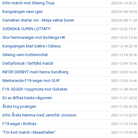
Inför match mot Silwing Troja
2022-01-14 22:21
Kungsängen vann igen
2022-01-08 18:09
Damettan startar om - Meya vaktar buren
2022-01-08 11:24
SVENSKA CUPEN LOTTAT!!!
2021-12-25 13:31
Stor hemmaseger mot Borlänge HK
2021-12-25 12:40
Kungsängen klart bättre i Celsius
2021-12-18 22:18
Silwing vann bottenmötet
2021-12-18 20:26
Derbyförlust i fartfylld match
2021-12-04 10:46
INFÖR DERBYT med Hanna Sundberg
2021-12-03 16:49
Meriterande F19-seger mot GUIF
2021-12-03 16:46
F19: SEGER i toppmöte mot Göksten
2021-11-28 18:54
En av Alftas bästa någonsin
2021-11-27 18:22
Årsta tog poängen
2021-11-20 20:39
Inför Årsta hemma med Jennifer Jonsson
2021-11-19 23:47
F19-seger i Bollnäs
2021-11-14 14:48
"För kort match i Maserhallen"
2021-11-14 09:36