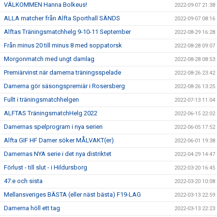
VÄLKOMMEN Hanna Bolkeus!
2022-09-07 21:38
ALLA matcher från Alfta Sporthall SÄNDS
2022-09-07 08:16
Alftas Träningsmatchhelg 9-10-11 September
2022-08-29 16:28
Från minus 20 till minus 8 med soppatorsk
2022-08-28 09:07
Morgonmatch med ungt damlag
2022-08-28 08:53
Premiärvinst när damerna träningsspelade
2022-08-26 23:42
Damerna gör säsongspremiär i Rosersberg
2022-08-26 13:25
Fullt i träningsmatchhelgen
2022-07-13 11:04
ALFTAS TräningsmatchHelg 2022
2022-06-15 22:02
Damernas spelprogram i nya serien
2022-06-05 17:52
Alfta GIF HF Damer söker MÅLVAKT(er)
2022-06-01 19:38
Damernas NYA serie i det nya distriktet
2022-04-29 14:47
Förlust - till slut - i Hildursborg
2022-03-20 16:45
47:e och sista
2022-03-20 10:08
Mellansveriges BÄSTA (eller näst bästa) F19-LAG
2022-03-13 22:59
Damerna höll ett tag
2022-03-13 22:23