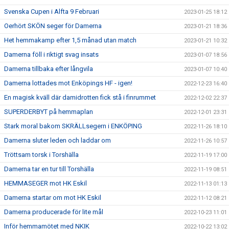
Svenska Cupen i Alfta 9 Februari
2023-01-25 18:12
Oerhört SKÖN seger för Damerna
2023-01-21 18:36
Het hemmakamp efter 1,5 månad utan match
2023-01-21 10:32
Damerna föll i riktigt svag insats
2023-01-07 18:56
Damerna tillbaka efter långvila
2023-01-07 10:40
Damerna lottades mot Enköpings HF - igen!
2022-12-23 16:40
En magisk kväll där damidrotten fick stå i finrummet
2022-12-02 22:37
SUPERDERBYT på hemmaplan
2022-12-01 23:31
Stark moral bakom SKRÄLLsegern i ENKÖPING
2022-11-26 18:10
Damerna sluter leden och laddar om
2022-11-26 10:57
Tröttsam torsk i Torshälla
2022-11-19 17:00
Damerna tar en tur till Torshälla
2022-11-19 08:51
HEMMASEGER mot HK Eskil
2022-11-13 01:13
Damerna startar om mot HK Eskil
2022-11-12 08:21
Damerna producerade för lite mål
2022-10-23 11:01
Inför hemmamötet med NKIK
2022-10-22 13:02