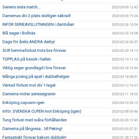
Seriens sista match...
2023-03-09 15:42
Damernas div 2-plats slutligen säkrad!
2023-03-05 19:24
INFÖR SERIEAVSLUTNINGEN i damtvåan
2023-02-26 10:04
Blå seger i Bollnäs
2023-02-25 19:08
Dags för årets ANDRA derby!
2023-02-24 06:37
SUR hemmaförlust trots bra försvar
2023-02-20 14:13
TOPPLAG på besök i hallen
2023-02-19 11:10
Viktig seger grundlagd i bra försvar
2023-02-18 19:44
Många poäng på spel i dubbelhelgen
2023-02-18 08:31
Väntad förlust mot div 1-laget
2023-02-12 16:57
Damerna möter seriesegraren
2023-02-11 18:50
Enköping cupvann igen
2023-02-10 04:13
Inför: SVENSKA CUPEN mot Enköping (igen)
2023-02-08 09:46
Tung förlust med svåra förhållanden
2023-02-05 15:45
Damerna på långresa... till Peking!
2023-02-05 07:31
Fantastiskt försvar bakom dubbeln!
2023-01-28 17:26