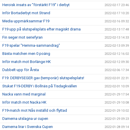
Heroisk insats av "förstärkt F19" i derbyt
2022-02-17 23:46
Inför Bortaderbyt mot Strand
2022-02-17 10:20
Media uppmärksammar F19
2022-02-16 09:32
F19 upp på slutspelsplats efter magiskt drama
2022-02-13 17:48
Fin seger mot seriefyran
2022-02-13 14:33
F19 spelar "Hemma-sammandrag"
2022-02-13 09:39
Bästa matchen men 0 poäng
2022-02-12 16:02
Inför match mot Borlänge HK
2022-02-12 09:30
Dubbelt upp för Årsta
2022-02-06 17:34
F19: DERBYSEGER gav (temporär) slutspelsplats!
2022-02-01 22:31
Stukat F19-DERBY i Bollnäs på Tisdagkvällen
2022-02-01 10:09
Nacka vann med marginal
2022-01-29 17:54
Inför match mot Nacka HK
2022-01-29 10:08
F19-match mot Nås inställd och flyttad
2022-01-29 10:02
Damerna utslagna ur cupen
2022-01-29 09:23
Damerna lirar i Svenska Cupen
2022-01-28 09:14