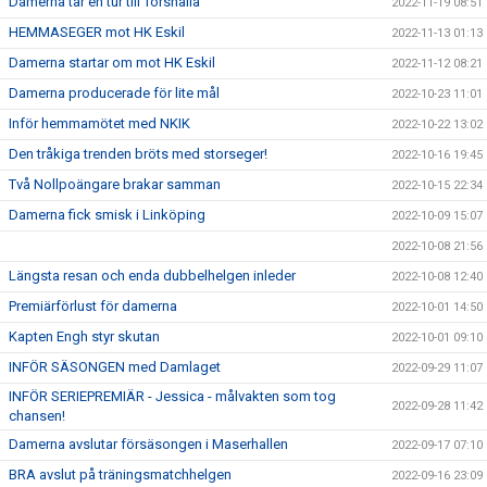
Damerna tar en tur till Torshälla
2022-11-19 08:51
HEMMASEGER mot HK Eskil
2022-11-13 01:13
Damerna startar om mot HK Eskil
2022-11-12 08:21
Damerna producerade för lite mål
2022-10-23 11:01
Inför hemmamötet med NKIK
2022-10-22 13:02
Den tråkiga trenden bröts med storseger!
2022-10-16 19:45
Två Nollpoängare brakar samman
2022-10-15 22:34
Damerna fick smisk i Linköping
2022-10-09 15:07
2022-10-08 21:56
Längsta resan och enda dubbelhelgen inleder
2022-10-08 12:40
Premiärförlust för damerna
2022-10-01 14:50
Kapten Engh styr skutan
2022-10-01 09:10
INFÖR SÄSONGEN med Damlaget
2022-09-29 11:07
INFÖR SERIEPREMIÄR - Jessica - målvakten som tog
2022-09-28 11:42
chansen!
Damerna avslutar försäsongen i Maserhallen
2022-09-17 07:10
BRA avslut på träningsmatchhelgen
2022-09-16 23:09