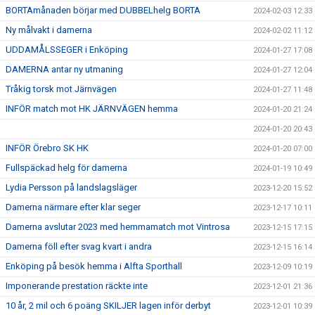
BORTAmånaden börjar med DUBBELhelg BORTA
2024-02-03 12:33
Ny målvakt i damerna
2024-02-02 11:12
UDDAMÅLSSEGER i Enköping
2024-01-27 17:08
DAMERNA antar ny utmaning
2024-01-27 12:04
Tråkig torsk mot Järnvägen
2024-01-27 11:48
INFÖR match mot HK JÄRNVÄGEN hemma
2024-01-20 21:24
2024-01-20 20:43
INFÖR Örebro SK HK
2024-01-20 07:00
Fullspäckad helg för damerna
2024-01-19 10:49
Lydia Persson på landslagsläger
2023-12-20 15:52
Damerna närmare efter klar seger
2023-12-17 10:11
Damerna avslutar 2023 med hemmamatch mot Vintrosa
2023-12-15 17:15
Damerna föll efter svag kvart i andra
2023-12-15 16:14
Enköping på besök hemma i Alfta Sporthall
2023-12-09 10:19
Imponerande prestation räckte inte
2023-12-01 21:36
10 år, 2 mil och 6 poäng SKILJER lagen inför derbyt
2023-12-01 10:39