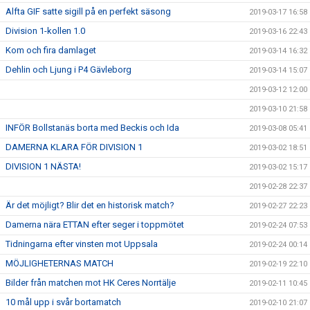
Alfta GIF satte sigill på en perfekt säsong
2019-03-17 16:58
Division 1-kollen 1.0
2019-03-16 22:43
Kom och fira damlaget
2019-03-14 16:32
Dehlin och Ljung i P4 Gävleborg
2019-03-14 15:07
2019-03-12 12:00
2019-03-10 21:58
INFÖR Bollstanäs borta med Beckis och Ida
2019-03-08 05:41
DAMERNA KLARA FÖR DIVISION 1
2019-03-02 18:51
DIVISION 1 NÄSTA!
2019-03-02 15:17
2019-02-28 22:37
Är det möjligt? Blir det en historisk match?
2019-02-27 22:23
Damerna nära ETTAN efter seger i toppmötet
2019-02-24 07:53
Tidningarna efter vinsten mot Uppsala
2019-02-24 00:14
MÖJLIGHETERNAS MATCH
2019-02-19 22:10
Bilder från matchen mot HK Ceres Norrtälje
2019-02-11 10:45
10 mål upp i svår bortamatch
2019-02-10 21:07