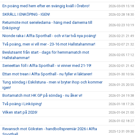
En poäng med hem efter en svängig kväll i Örebro!
2026-03-09 15:18
SKRÄLL I ENKÖPING - IGEN!
2026-02-28 18:30
Returmöte mot serieledarna - häng med damerna till
2026-02-23 10:19
Enköping!
Nionde raka i Alfta Sporthall - och vi tar två nya poäng!
2026-02-21 21:49
Två poäng, men vi vill mer - 23-16 mot Hallstahammar!
2026-02-07 21:32
Beslutsamt från start - dags för hemmamatch mot
2026-02-05 17:12
Hallstahammar!
Serieettan föll i Alfta Sporthall - vi vinner med 21-19!
2026-02-01 21:42
Ettan mot trean i Alfta Sporthall - nu fyller vi läktaren!
2026-01-30 10:56
Tung söndag i Eskilstuna - men vi bryter ihop och kommer
2026-01-25 20:55
igen!
Bortamatch mot HK GP på söndag - nu åker vi!
2026-01-24 19:38
Två poäng i Linköping!
2026-01-18 17:26
Vilken start på 2026!
2026-01-04 21:00
2026-01-02 18:27
Revansch mot Göksten - handbollspremiär 2026 i Alfta
2025-12-31 09:30
Sporthall