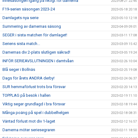
Innesäsongen igång på riktigt för damerna
2023-08-21 22:46
F19-serien säsongen 2023-24
2023-05-18 20:18
Damlagets nya serie
2023-05-10 12:18
Summering av damernas säsong
2023-04-09 09:01
SEGER i sista matchen för damlaget!
2023-03-11 17:08
Seriens sista match...
2023-03-09 15:42
Damernas div 2-plats slutligen säkrad!
2023-03-05 19:24
INFÖR SERIEAVSLUTNINGEN i damtvåan
2023-02-26 10:04
Blå seger i Bollnäs
2023-02-25 19:08
Dags för årets ANDRA derby!
2023-02-24 06:37
SUR hemmaförlust trots bra försvar
2023-02-20 14:13
TOPPLAG på besök i hallen
2023-02-19 11:10
Viktig seger grundlagd i bra försvar
2023-02-18 19:44
Många poäng på spel i dubbelhelgen
2023-02-18 08:31
Väntad förlust mot div 1-laget
2023-02-12 16:57
Damerna möter seriesegraren
2023-02-11 18:50