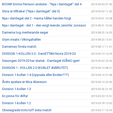
BOOM! Emma Persson ansluter - "Nya i damlaget" del 4
2019-09-03 07:30
Stina är tillbaka! ("Nya i damlaget" del 3)
2019-09-02 11:05
Nya i damlaget del 2 - Hanna håller handen högt
2019-09-01 10:58
Nya i damlaget - del 1 - den evigt leende Jennifer Jonsson
2019-08-31 10:40
Damerna tog meriterande seger
2019-08-25 16:03
Grym insats i Vikingahallen
2019-08-25 13:01
Damernas första match
2019-08-17 11:41
DIVISION 1-KOLLEN 3.0 - DamETTAN Norra 2019-20
2019-05-19 13:29
Säsongen 2019-20 har startat - Damlaget IGÅNG igen!
2019-05-02 23:50
DIVISION 1 - KOLLEN 2.0 (KVALET AVBRUTET)
2019-04-19 08:21
Division 1-kollen 1:4 (Uppsala eller Boden???)
2019-04-14 21:48
Årets spelare är Moa Alexsson
2019-04-13 22:30
Division 1-kollen 1.3
2019-03-26 21:35
En pinne för Alfta!
2019-03-23 15:51
Division 1-kollen 1.2
2019-03-18 13:50
Obesegrade trots tuff sista match
2019-03-17 16:59