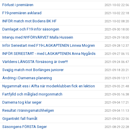
Förlust i premiären
2021-10-02 22:56
F19-premiären avklarad
2021-10-02 22:18
INFÖR match mot Bodens BK HF
2021-10-02 08:20
Damlaget och F19 inför säsongen
2021-09-30 18:00
Intervju med NYFÖRVÄRVET Malla Hussein
2021-09-29 18:00
Inför Seriestart med F19-LAGKAPTENEN Linnea Mogren
2021-09-28 12:37
INFÖR SERIESTART - med LAGKAPTENEN Anna Nygårds
2021-09-27 06:15
Världens LÄNGSTA försäsong är över!!!
2021-09-24 06:47
Svajjig match mot Borlänges juniorer
2021-09-18 20:21
Ändring i Damernas planering
2021-09-09 13:17
Nygammalt ess i Alfta när moderklubben fick en lektion
2021-09-05 21:48
Fartfylld och målglad morgonmatch
2021-09-05 16:38
Damerna tog klar seger
2021-09-04 17:21
Resultat i träningsmatchhelgen
2021-09-04 11:13
Gigantiskt fall framåt
2021-09-03 22:56
Säsongens FÖRSTA Seger
2021-08-29 22:28