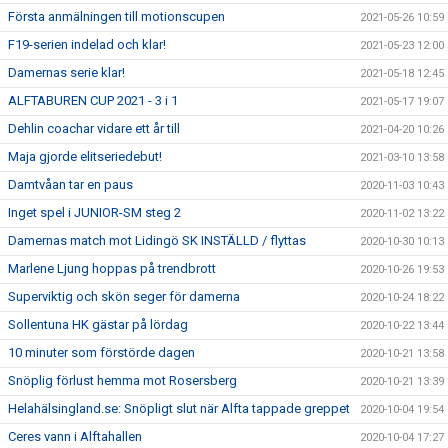
Första anmälningen till motionscupen
2021-05-26 10:59
F19-serien indelad och klar!
2021-05-23 12:00
Damernas serie klar!
2021-05-18 12:45
ALFTABUREN CUP 2021 - 3 i 1
2021-05-17 19:07
Dehlin coachar vidare ett år till
2021-04-20 10:26
Maja gjorde elitseriedebut!
2021-03-10 13:58
Damtvåan tar en paus
2020-11-03 10:43
Inget spel i JUNIOR-SM steg 2
2020-11-02 13:22
Damernas match mot Lidingö SK INSTÄLLD / flyttas
2020-10-30 10:13
Marlene Ljung hoppas på trendbrott
2020-10-26 19:53
Superviktig och skön seger för damerna
2020-10-24 18:22
Sollentuna HK gästar på lördag
2020-10-22 13:44
10 minuter som förstörde dagen
2020-10-21 13:58
Snöplig förlust hemma mot Rosersberg
2020-10-21 13:39
Helahälsingland.se: Snöpligt slut när Alfta tappade greppet
2020-10-04 19:54
Ceres vann i Alftahallen
2020-10-04 17:27