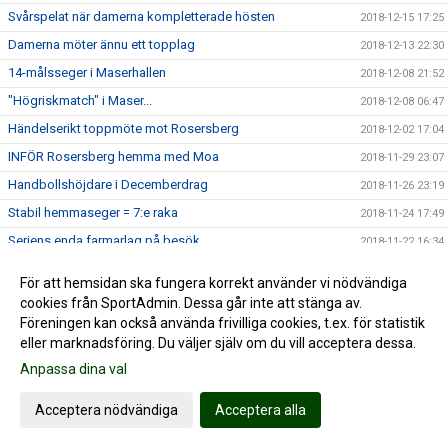
Svårspelat när damerna kompletterade hösten
2018-12-15 17:25
Damerna möter ännu ett topplag
2018-12-13 22:30
14-målsseger i Maserhallen
2018-12-08 21:52
"Högriskmatch" i Maser...
2018-12-08 06:47
Händelserikt toppmöte mot Rosersberg
2018-12-02 17:04
INFÖR Rosersberg hemma med Moa
2018-11-29 23:07
Handbollshöjdare i Decemberdrag
2018-11-26 23:19
Stabil hemmaseger = 7:e raka
2018-11-24 17:49
Seriens enda farmarlag på besök
2018-11-22 16:34
2018-11-04 19:27
För att hemsidan ska fungera korrekt använder vi nödvändiga
Alfta GIF - HK Ceres Norrtälje | Cancermatchen
2018-11-02 18:08
cookies från SportAdmin. Dessa går inte att stänga av.
Föreningen kan också använda frivilliga cookies, t.ex. för statistik
INFÖR hemmamatch mot HK Ceres
2018-11-01 18:31
eller marknadsföring. Du väljer själv om du vill acceptera dessa.
Helahalsingland.se: Superstart för Alfta i tvåans topp
2018-10-30 23:36
Anpassa dina val
2018-10-28 23:07
Damerna reser till Tibble
Acceptera nödvändiga
Acceptera alla
2018-10-26 21:26
TUNG seger i tuff match
2018-10-20 19:16