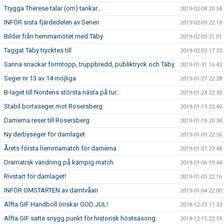
Trygga Therese talar (om) tankar...
2019-02-08 20:58
INFÖR sista fjärdedelen av Serien
2019-02-03 22:18
Bilder från hemmamötet med Täby
2019-02-03 21:01
Taggat Täby trycktes till
2019-02-02 17:25
Sanna snackar formtopp, truppbredd, publiktryck och Täby
2019-01-31 16:45
Seger nr 13 av 14 möjliga
2019-01-27 22:28
B-laget till Nordens största nästa på tur...
2019-01-24 22:30
Stabil bortaseger mot Rosersberg
2019-01-19 23:40
Damerna reser till Rosersberg
2019-01-18 20:34
Ny derbyseger för damlaget
2019-01-09 22:56
Årets första hemmamatch för damerna
2019-01-07 23:48
Dramatisk vändning på kämpig match
2019-01-06 19:44
Rivstart för damlaget!
2019-01-05 22:16
INFÖR OMSTARTEN av damtvåan
2019-01-04 22:00
Alfta GIF Handboll önskar GOD JUL!
2018-12-23 17:33
Alfta GIF satte snygg punkt för historisk höstsäsong
2018-12-15 22:59