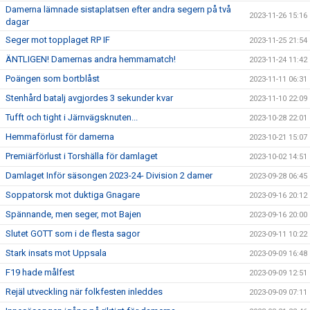
Damerna lämnade sistaplatsen efter andra segern på två
2023-11-26 15:16
dagar
Seger mot topplaget RP IF
2023-11-25 21:54
ÄNTLIGEN! Damernas andra hemmamatch!
2023-11-24 11:42
Poängen som bortblåst
2023-11-11 06:31
Stenhård batalj avgjordes 3 sekunder kvar
2023-11-10 22:09
Tufft och tight i Järnvägsknuten...
2023-10-28 22:01
Hemmaförlust för damerna
2023-10-21 15:07
Premiärförlust i Torshälla för damlaget
2023-10-02 14:51
Damlaget Inför säsongen 2023-24- Division 2 damer
2023-09-28 06:45
Soppatorsk mot duktiga Gnagare
2023-09-16 20:12
Spännande, men seger, mot Bajen
2023-09-16 20:00
Slutet GOTT som i de flesta sagor
2023-09-11 10:22
Stark insats mot Uppsala
2023-09-09 16:48
F19 hade målfest
2023-09-09 12:51
Rejäl utveckling när folkfesten inleddes
2023-09-09 07:11