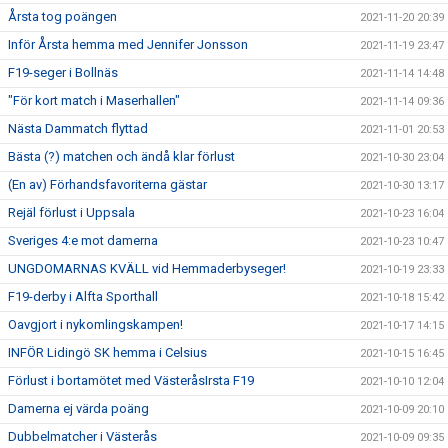
Årsta tog poängen
2021-11-20 20:39
Inför Årsta hemma med Jennifer Jonsson
2021-11-19 23:47
F19-seger i Bollnäs
2021-11-14 14:48
"För kort match i Maserhallen"
2021-11-14 09:36
Nästa Dammatch flyttad
2021-11-01 20:53
Bästa (?) matchen och ändå klar förlust
2021-10-30 23:04
(En av) Förhandsfavoriterna gästar
2021-10-30 13:17
Rejäl förlust i Uppsala
2021-10-23 16:04
Sveriges 4:e mot damerna
2021-10-23 10:47
UNGDOMARNAS KVÄLL vid Hemmaderbyseger!
2021-10-19 23:33
F19-derby i Alfta Sporthall
2021-10-18 15:42
Oavgjort i nykomlingskampen!
2021-10-17 14:15
INFÖR Lidingö SK hemma i Celsius
2021-10-15 16:45
Förlust i bortamötet med VästeråsIrsta F19
2021-10-10 12:04
Damerna ej värda poäng
2021-10-09 20:10
Dubbelmatcher i Västerås
2021-10-09 09:35