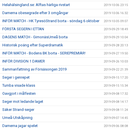
Helahälsingland.se: Alftas härliga rivstart
2019-10-06 23:15
Damerna obesegrade efter 3 omgångar
2019-10-06 16:32
INFÖR MATCH - HK TyresöStrand borta - söndag 6 oktober
2019-10-05 09:07
FÖRSTA SEGERN I ETTAN
2019-09-29 18:49
DAGENS MATCH - GimonäsUmeå borta
2019-09-29 10:04
Historisk poäng efter Superdramatik
2019-09-28 20:13
INFÖR MATCH - Bodens BK borta - SERIEPREMIÄR!
2019-09-27 19:50
INFÖR DIVISION 1 DAMER
2019-09-26 10:03
Sammanfattning av Försäsongen 2019
2019-09-22 21:39
Seger i genrepet
2019-09-15 17:20
Tumba visade klass
2019-09-15 15:34
Oavgjort i målfesten
2019-09-08 17:32
Seger mot ledande laget
2019-09-08 14:17
Säker Strand-seger
2019-09-08 11:24
Umeå-Utskåpning
2019-09-07 14:45
Damerna jagar spelet
2019-09-06 08:08