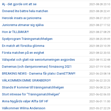
Aj - det gjorde ont att se
2021-08-28 23:10
Önnered lite bättre hela matchen
2021-08-28 22:41
Heroisk insats av juniorerna
2021-08-27 23:27
Juniorerna utmanar sig själva
2021-08-27 17:52
Hon är TILLBAKA!!!
2021-08-27 08:29
Spelprogram Träningsmatchhelgen
2021-08-25 09:49
En match att försöka glömma
2021-08-23 10:39
Första matchen på en evighet
2021-08-22 20:55
Välspelat och glatt när seniorturneringen avgjordes
2021-08-15 22:48
Damernas (och damjuniorernas) försäsong 2021
2021-07-19 10:40
BREAKING NEWS - Damerna får plats i DamETTAN!!!
2021-06-23 08:18
VÄLKOMMEN EMME GRANBERG!!!
2021-06-22 23:25
Strands IF kommer till träningsmatchhelgen
2021-06-08 22:24
Stort intresse för "Träningsmatchhelgen"
2021-06-02 06:03
Anna Nygårds väljer Alfta GIF HF
2021-06-01 11:00
Välkommen Wilma Andersson
2021-05-27 22:29