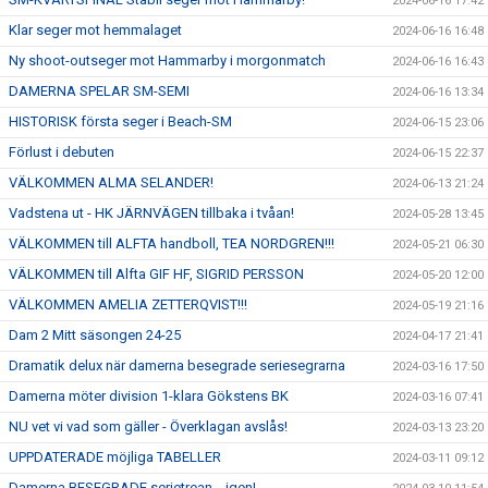
2024-06-16 17:42
Klar seger mot hemmalaget
2024-06-16 16:48
Ny shoot-outseger mot Hammarby i morgonmatch
2024-06-16 16:43
DAMERNA SPELAR SM-SEMI
2024-06-16 13:34
HISTORISK första seger i Beach-SM
2024-06-15 23:06
Förlust i debuten
2024-06-15 22:37
VÄLKOMMEN ALMA SELANDER!
2024-06-13 21:24
Vadstena ut - HK JÄRNVÄGEN tillbaka i tvåan!
2024-05-28 13:45
VÄLKOMMEN till ALFTA handboll, TEA NORDGREN!!!
2024-05-21 06:30
VÄLKOMMEN till Alfta GIF HF, SIGRID PERSSON
2024-05-20 12:00
VÄLKOMMEN AMELIA ZETTERQVIST!!!
2024-05-19 21:16
Dam 2 Mitt säsongen 24-25
2024-04-17 21:41
Dramatik delux när damerna besegrade seriesegrarna
2024-03-16 17:50
Damerna möter division 1-klara Gökstens BK
2024-03-16 07:41
NU vet vi vad som gäller - Överklagan avslås!
2024-03-13 23:20
UPPDATERADE möjliga TABELLER
2024-03-11 09:12
Damerna BESEGRADE serietrean... igen!