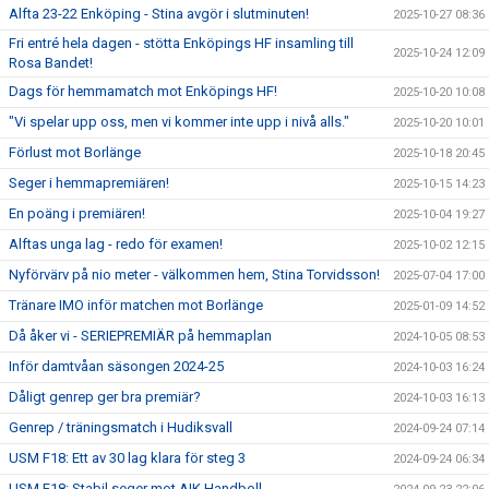
Alfta 23-22 Enköping - Stina avgör i slutminuten!
2025-10-27 08:36
Fri entré hela dagen - stötta Enköpings HF insamling till
2025-10-24 12:09
Rosa Bandet!
Dags för hemmamatch mot Enköpings HF!
2025-10-20 10:08
"Vi spelar upp oss, men vi kommer inte upp i nivå alls."
2025-10-20 10:01
Förlust mot Borlänge
2025-10-18 20:45
Seger i hemmapremiären!
2025-10-15 14:23
En poäng i premiären!
2025-10-04 19:27
Alftas unga lag - redo för examen!
2025-10-02 12:15
Nyförvärv på nio meter - välkommen hem, Stina Torvidsson!
2025-07-04 17:00
Tränare IMO inför matchen mot Borlänge
2025-01-09 14:52
Då åker vi - SERIEPREMIÄR på hemmaplan
2024-10-05 08:53
Inför damtvåan säsongen 2024-25
2024-10-03 16:24
Dåligt genrep ger bra premiär?
2024-10-03 16:13
Genrep / träningsmatch i Hudiksvall
2024-09-24 07:14
USM F18: Ett av 30 lag klara för steg 3
2024-09-24 06:34
USM F18: Stabil seger mot AIK Handboll