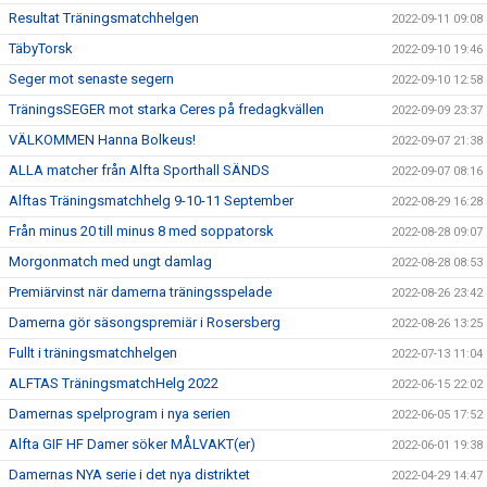
Resultat Träningsmatchhelgen
2022-09-11 09:08
TäbyTorsk
2022-09-10 19:46
Seger mot senaste segern
2022-09-10 12:58
TräningsSEGER mot starka Ceres på fredagkvällen
2022-09-09 23:37
VÄLKOMMEN Hanna Bolkeus!
2022-09-07 21:38
ALLA matcher från Alfta Sporthall SÄNDS
2022-09-07 08:16
Alftas Träningsmatchhelg 9-10-11 September
2022-08-29 16:28
Från minus 20 till minus 8 med soppatorsk
2022-08-28 09:07
Morgonmatch med ungt damlag
2022-08-28 08:53
Premiärvinst när damerna träningsspelade
2022-08-26 23:42
Damerna gör säsongspremiär i Rosersberg
2022-08-26 13:25
Fullt i träningsmatchhelgen
2022-07-13 11:04
ALFTAS TräningsmatchHelg 2022
2022-06-15 22:02
Damernas spelprogram i nya serien
2022-06-05 17:52
Alfta GIF HF Damer söker MÅLVAKT(er)
2022-06-01 19:38
Damernas NYA serie i det nya distriktet
2022-04-29 14:47