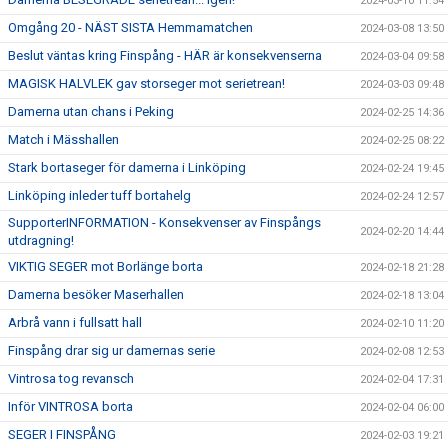
2024-03-10 11:54
Omgång 20 - NÄST SISTA Hemmamatchen
2024-03-08 13:50
Beslut väntas kring Finspång - HÄR är konsekvenserna
2024-03-04 09:58
MAGISK HALVLEK gav storseger mot serietrean!
2024-03-03 09:48
Damerna utan chans i Peking
2024-02-25 14:36
Match i Mässhallen
2024-02-25 08:22
Stark bortaseger för damerna i Linköping
2024-02-24 19:45
Linköping inleder tuff bortahelg
2024-02-24 12:57
SupporterINFORMATION - Konsekvenser av Finspångs
2024-02-20 14:44
utdragning!
VIKTIG SEGER mot Borlänge borta
2024-02-18 21:28
Damerna besöker Maserhallen
2024-02-18 13:04
Arbrå vann i fullsatt hall
2024-02-10 11:20
Finspång drar sig ur damernas serie
2024-02-08 12:53
Vintrosa tog revansch
2024-02-04 17:31
Inför VINTROSA borta
2024-02-04 06:00
SEGER I FINSPÅNG
2024-02-03 19:21