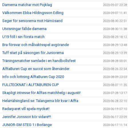
Damerna matchar mot Pojklag
2020-09-07 23:28
Välkommen Ebba Hildingsson Edling
2020-09-07 11:41
Seger för seniorerna mot Härnösand
2020-08-30 22:51
Utvisningar fällde damerna
2020-08-30 11:38
U19 föll i sin första match
2020-08-29 18:12
Bra försvar och målvaktsspel avgörande
2020-08-29 13:48
Tuff start på säsongen för Juniorerna
2020-08-29 13:39
Träningsmatcher samlade i en handbollsfest
2020-08-28 00:01
AlftaBuren Cup en succé som återvänder
2020-08-26 22:54
Info och lottning AlftaBuren Cup 2020
2020-08-09 23:03
FULLTECKNAT i ALFTABUREN CUP
2020-08-07 11:35
Skapligt intresse för Alftas matchhelg i augusti!
2020-07-28 13:17
HelaHälsingland.se: Talangerna blir kvar i Alfta
2020-06-28 22:10
Radarparet vill spela mycket!
2020-06-19 07:10
Jennifer Jonsson kör vidare!!!
2020-06-17 23:09
JUNIOR-SM STEG 1 i Borlänge
2020-06-17 11:14