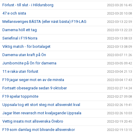
Förlust - till slut - i Hildursborg
2022-03-20 16:45
47:e och sista
2022-03-20 10:08
Mellansveriges BÄSTA (eller näst bästa) F19-LAG
2022-03-13 22:59
Damerna höll ett tag
2022-03-13 22:23
Seriefinal i F19 Norra
2022-03-13 08:53
Viktig match - för bortalaget
2022-03-13 08:09
Damerna utan kraft på Ön
2022-03-07 11:26
Jumbomöte på Ön för damerna
2022-03-05 09:42
11:e raka utan förlust
2022-03-04 21:13
F19 jagar seger mot en av de minsta
2022-03-04 17:43
Fortsatt obesegrade sedan 9 oktober
2022-02-27 14:24
F19 spelar toppmöte
2022-02-27 09:08
Uppsala tog ett stort steg mot allsvenskt kval
2022-02-26 19:41
Jagar liten revansch mot kvaljagande Uppsala
2022-02-26 10:03
Vettig insats mot allsvenska Örebro
2022-02-19 20:45
F19 som damlag mot blivande allsvenskor
2022-02-19 13:15