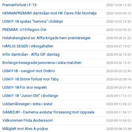
Premiärförlust i F-19
2020-10-04 17:20
HEMMAPREMIÄR damtvåan mot HK Ceres från Norrtälje
2020-10-03 05:10
USM F-18 spelas "hemma" i Edsbyn
2020-10-02 14:35
PREMIÄR: U19 Region Öst
2020-10-02 05:25
Helahälsingland.se: Alfta krigade hem premiärseger
2020-09-28 21:20
HÄRLIG SEGER i Vikingahallen
2020-09-27 19:07
Inför damtvåan - Alfta GIF damlag
2020-09-26 15:33
Borlänge besegrade juniorerna i sista matchen
2020-09-26 15:31
USM F18 - oavgjort mot Örebro
2020-09-20 22:49
USM F-18 Större förlust mot Täby
2020-09-20 08:14
USM F-18 För stor respekt
2020-09-20 07:49
USM F-18 "Junior-SM" i Borlänge
2020-09-17 15:13
Uddamålsseger i sista i sista!
2020-09-12 06:22
GAMEDAY - Damerna avslutar försäsong mot Uppsala
2020-09-11 06:17
Välkommen Frida Andersson!
2020-09-10 04:55
Målglatt mot Alas A-pojkar
2020-09-08 23:38