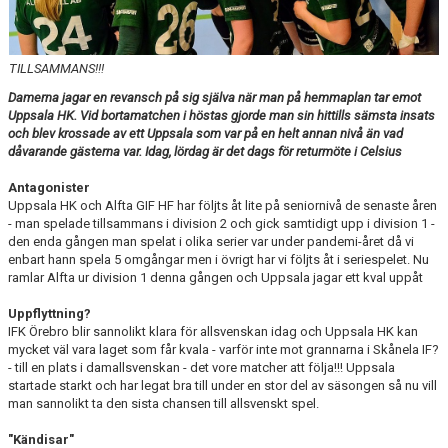
TABELL
TILLSAMMANS!!!
Damerna jagar en revansch på sig själva när man på hemmaplan tar emot
Uppsala HK. Vid bortamatchen i höstas gjorde man sin hittills sämsta insats
och blev krossade av ett Uppsala som var på en helt annan nivå än vad
dåvarande gästerna var. Idag, lördag är det dags för returmöte i Celsius
Antagonister
Uppsala HK och Alfta GIF HF har följts åt lite på seniornivå de senaste åren
- man spelade tillsammans i division 2 och gick samtidigt upp i division 1 -
den enda gången man spelat i olika serier var under pandemi-året då vi
enbart hann spela 5 omgångar men i övrigt har vi följts åt i seriespelet. Nu
ramlar Alfta ur division 1 denna gången och Uppsala jagar ett kval uppåt
Uppflyttning?
IFK Örebro blir sannolikt klara för allsvenskan idag och Uppsala HK kan
mycket väl vara laget som får kvala - varför inte mot grannarna i Skånela IF?
- till en plats i damallsvenskan - det vore matcher att följa!!! Uppsala
startade starkt och har legat bra till under en stor del av säsongen så nu vill
man sannolikt ta den sista chansen till allsvenskt spel.
"Kändisar"