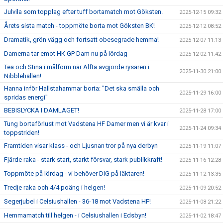
Julvila som topplag efter tuff bortamatch mot Göksten.
2025-12-15 09:32
Årets sista match - toppmöte borta mot Göksten BK!
2025-12-12 08:52
Dramatik, grön vägg och fortsatt obesegrade hemma!
2025-12-07 11:13
Damerna tar emot HK GP Dam nu på lördag
2025-12-02 11:42
Tea och Stina i målform när Alfta avgjorde rysaren i
2025-11-30 21:00
Nibblehallen!
Hanna inför Hallstahammar borta: "Det ska smälla och
2025-11-29 16:00
spridas energi"
BEBISLYCKA I DAMLAGET!
2025-11-28 17:00
Tung bortaförlust mot Vadstena HF Damer men vi är kvar i
2025-11-24 09:34
toppstriden!
Framtiden visar klass - och Ljusnan tror på nya derbyn
2025-11-19 11:07
Fjärde raka - stark start, starkt försvar, stark publikkraft!
2025-11-16 12:28
Toppmöte på lördag - vi behöver DIG på läktaren!
2025-11-12 13:35
Tredje raka och 4/4 poäng i helgen!
2025-11-09 20:52
Segerjubel i Celsiushallen - 36-18 mot Vadstena HF!
2025-11-08 21:22
Hemmamatch till helgen - i Celsiushallen i Edsbyn!
2025-11-02 18:47