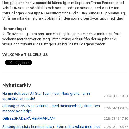
Hos gästerna kan vi sannolikt känna igen målsprutan Emma Persson med
Arbrå HK som moderklubb och som gjorde en säsong med oss i ettan
förra gången vi var uppe. Dessutom finns "vår" Tina Sandell i Uppsalas lag.
Vi får se vilka den stora klubben från den stora orten dyker upp med idag.
Hemmalaget
Vi får även idag klara oss utan vissa sjuka spelare men vi tänker att förra
veckans matcher var ett steg i rätt riktning och utifrån det så jobbar vi
vidare och förväntar oss att göra en bra insats i dagens match.
VÄLKOMNA TILL CELSIUS
Nyhetsarkiv
Hanna Bolkéus i All Star Team - och flera gröna namn
2026-04-09 10:04
uppmärksammade!
Säsongen 25/26 är avslutad - med minihandboll, skratt och
2026-04-01 08:35
massor av glädje!
OBESEGRADE PÅ HEMMAPLAN!
2026-03-15 17:10
Säsongens sista hemmamatch - kom och avsluta med oss!
2026-03-12 06:57