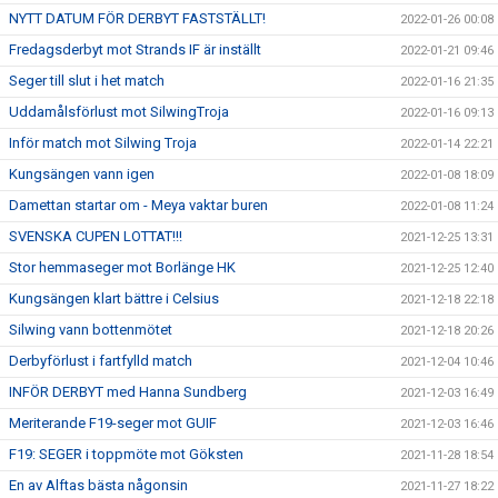
NYTT DATUM FÖR DERBYT FASTSTÄLLT!
2022-01-26 00:08
Fredagsderbyt mot Strands IF är inställt
2022-01-21 09:46
Seger till slut i het match
2022-01-16 21:35
Uddamålsförlust mot SilwingTroja
2022-01-16 09:13
Inför match mot Silwing Troja
2022-01-14 22:21
Kungsängen vann igen
2022-01-08 18:09
Damettan startar om - Meya vaktar buren
2022-01-08 11:24
SVENSKA CUPEN LOTTAT!!!
2021-12-25 13:31
Stor hemmaseger mot Borlänge HK
2021-12-25 12:40
Kungsängen klart bättre i Celsius
2021-12-18 22:18
Silwing vann bottenmötet
2021-12-18 20:26
Derbyförlust i fartfylld match
2021-12-04 10:46
INFÖR DERBYT med Hanna Sundberg
2021-12-03 16:49
Meriterande F19-seger mot GUIF
2021-12-03 16:46
F19: SEGER i toppmöte mot Göksten
2021-11-28 18:54
En av Alftas bästa någonsin
2021-11-27 18:22