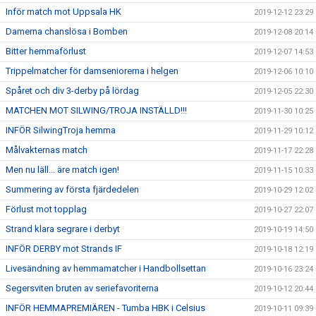
Inför match mot Uppsala HK
2019-12-12 23:29
Damerna chanslösa i Bomben
2019-12-08 20:14
Bitter hemmaförlust
2019-12-07 14:53
Trippelmatcher för damseniorerna i helgen
2019-12-06 10:10
Spåret och div 3-derby på lördag
2019-12-05 22:30
MATCHEN MOT SILWING/TROJA INSTÄLLD!!!
2019-11-30 10:25
INFÖR SilwingTroja hemma
2019-11-29 10:12
Målvakternas match
2019-11-17 22:28
Men nu läll... äre match igen!
2019-11-15 10:33
Summering av första fjärdedelen
2019-10-29 12:02
Förlust mot topplag
2019-10-27 22:07
Strand klara segrare i derbyt
2019-10-19 14:50
INFÖR DERBY mot Strands IF
2019-10-18 12:19
Livesändning av hemmamatcher i Handbollsettan
2019-10-16 23:24
Segersviten bruten av seriefavoriterna
2019-10-12 20:44
INFÖR HEMMAPREMIÄREN - Tumba HBK i Celsius
2019-10-11 09:39