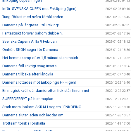
Enköping cupvann igen
2023-02-10 04:13
Inför: SVENSKA CUPEN mot Enköping (igen)
2023-02-08 09:46
Tung förlust med svåra förhållanden
2023-02-05 15:45
Damerna på långresa... till Peking!
2023-02-05 07:31
Fantastiskt försvar bakom dubbeln!
2023-01-28 17:26
Svenska Cupen i Alfta 9 Februari
2023-01-25 18:12
Oerhört SKÖN seger för Damerna
2023-01-21 18:36
Het hemmakamp efter 1,5 månad utan match
2023-01-21 10:32
Damerna föll i riktigt svag insats
2023-01-07 18:56
Damerna tillbaka efter långvila
2023-01-07 10:40
Damerna lottades mot Enköpings HF - igen!
2022-12-23 16:40
En magisk kväll där damidrotten fick stå i finrummet
2022-12-02 22:37
SUPERDERBYT på hemmaplan
2022-12-01 23:31
Stark moral bakom SKRÄLLsegern i ENKÖPING
2022-11-26 18:10
Damerna sluter leden och laddar om
2022-11-26 10:57
Tröttsam torsk i Torshälla
2022-11-19 17:00