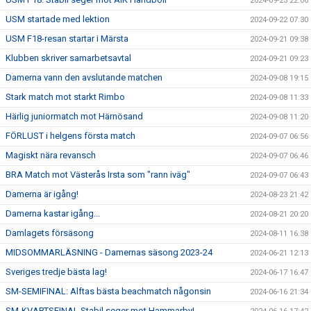
2024-09-23 22:06
USM startade med lektion
2024-09-22 07:30
USM F18-resan startar i Märsta
2024-09-21 09:38
Klubben skriver samarbetsavtal
2024-09-21 09:23
Damerna vann den avslutande matchen
2024-09-08 19:15
Stark match mot starkt Rimbo
2024-09-08 11:33
Härlig juniormatch mot Härnösand
2024-09-08 11:20
FÖRLUST i helgens första match
2024-09-07 06:56
Magiskt nära revansch
2024-09-07 06:46
BRA Match mot Västerås Irsta som "rann iväg"
2024-09-07 06:43
Damerna är igång!
2024-08-23 21:42
Damerna kastar igång...
2024-08-21 20:20
Damlagets försäsong
2024-08-11 16:38
MIDSOMMARLÄSNING - Damernas säsong 2023-24
2024-06-21 12:13
Sveriges tredje bästa lag!
2024-06-17 16:47
SM-SEMIFINAL: Alftas bästa beachmatch någonsin
2024-06-16 21:34
SM-KVARTSFINAL Stabil seger mot Hammarby!