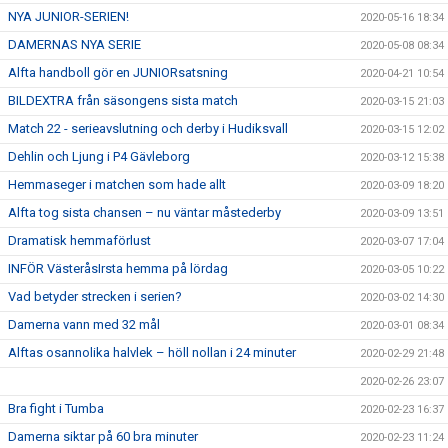
NYA JUNIOR-SERIEN!
2020-05-16 18:34
DAMERNAS NYA SERIE
2020-05-08 08:34
Alfta handboll gör en JUNIORsatsning
2020-04-21 10:54
BILDEXTRA från säsongens sista match
2020-03-15 21:03
Match 22 - serieavslutning och derby i Hudiksvall
2020-03-15 12:02
Dehlin och Ljung i P4 Gävleborg
2020-03-12 15:38
Hemmaseger i matchen som hade allt
2020-03-09 18:20
Alfta tog sista chansen – nu väntar måstederby
2020-03-09 13:51
Dramatisk hemmaförlust
2020-03-07 17:04
INFÖR VästeråsIrsta hemma på lördag
2020-03-05 10:22
Vad betyder strecken i serien?
2020-03-02 14:30
Damerna vann med 32 mål
2020-03-01 08:34
Alftas osannolika halvlek – höll nollan i 24 minuter
2020-02-29 21:48
2020-02-26 23:07
Bra fight i Tumba
2020-02-23 16:37
Damerna siktar på 60 bra minuter
2020-02-23 11:24