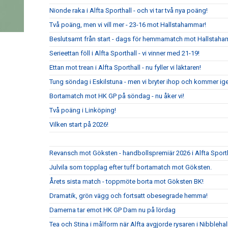
Nionde raka i Alfta Sporthall - och vi tar två nya poäng!
Två poäng, men vi vill mer - 23-16 mot Hallstahammar!
Beslutsamt från start - dags för hemmamatch mot Hallstaha
Serieettan föll i Alfta Sporthall - vi vinner med 21-19!
Ettan mot trean i Alfta Sporthall - nu fyller vi läktaren!
Tung söndag i Eskilstuna - men vi bryter ihop och kommer ig
Bortamatch mot HK GP på söndag - nu åker vi!
Två poäng i Linköping!
Vilken start på 2026!
Revansch mot Göksten - handbollspremiär 2026 i Alfta Sport
Julvila som topplag efter tuff bortamatch mot Göksten.
Årets sista match - toppmöte borta mot Göksten BK!
Dramatik, grön vägg och fortsatt obesegrade hemma!
Damerna tar emot HK GP Dam nu på lördag
Tea och Stina i målform när Alfta avgjorde rysaren i Nibblehal