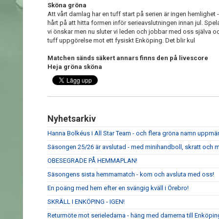
Sköna gröna
Att vårt damlag har en tuff start på serien är ingen hemlighet 
hårt på att hitta formen inför serieavslutningen innan jul. Spe
vi önskar men nu sluter vi leden och jobbar med oss själva 
tuff uppgörelse mot ett fysiskt Enköping. Det blir kul
Matchen sänds säkert annars finns den på livescore
Heja gröna sköna
Nyhetsarkiv
Hanna Bolkéus i All Star Team - och flera gröna namn upp
Säsongen 25/26 är avslutad - med minihandboll, skratt och m
OBESEGRADE PÅ HEMMAPLAN!
Säsongens sista hemmamatch - kom och avsluta med oss!
En poäng med hem efter en svängig kväll i Örebro!
SKRÄLL I ENKÖPING - IGEN!
Returmöte mot serieledarna - häng med damerna till Enköpin