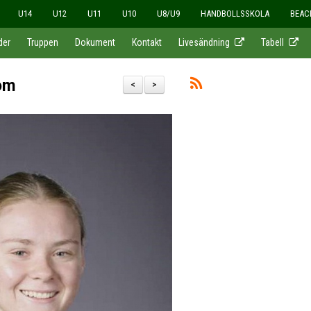
U14
U12
U11
U10
U8/U9
HANDBOLLSSKOLA
BEAC
der
Truppen
Dokument
Kontakt
Livesändning
Tabell
 om
<
>