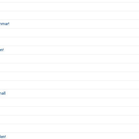
mmar!
en!
hall
len!