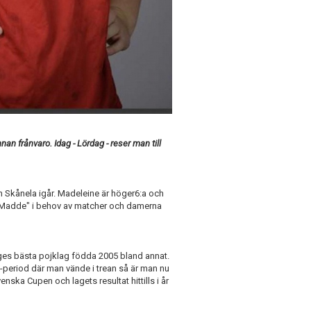
n frånvaro. Idag - Lördag - reser man till
n Skånela igår. Madeleine är höger6:a och
är "Madde" i behov av matcher och damerna
ges bästa pojklag födda 2005 bland annat.
n-period där man vände i trean så är man nu
Svenska Cupen och lagets resultat hittills i år