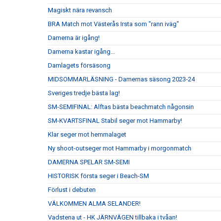
Magiskt nära revansch
BRA Match mot Västerås Irsta som "rann iväg"
Damerna är igång!
Damerna kastar igång...
Damlagets försäsong
MIDSOMMARLÄSNING - Damernas säsong 2023-24
Sveriges tredje bästa lag!
SM-SEMIFINAL: Alftas bästa beachmatch någonsin
SM-KVARTSFINAL Stabil seger mot Hammarby!
Klar seger mot hemmalaget
Ny shoot-outseger mot Hammarby i morgonmatch
DAMERNA SPELAR SM-SEMI
HISTORISK första seger i Beach-SM
Förlust i debuten
VÄLKOMMEN ALMA SELANDER!
Vadstena ut - HK JÄRNVÄGEN tillbaka i tvåan!