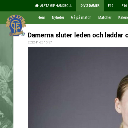
ALFTA GIF HANDBOLL
DIV 2 DAMER
F19
F16
Hem
Nyheter
Gå på match
Matcher
Kalen
Damerna sluter leden och laddar
2022-11-26 10:57