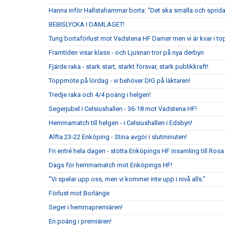
Hanna inför Hallstahammar borta: "Det ska smälla och sprida
BEBISLYCKA I DAMLAGET!
Tung bortaförlust mot Vadstena HF Damer men vi är kvar i to
Framtiden visar klass - och Ljusnan tror på nya derbyn
Fjärde raka - stark start, starkt försvar, stark publikkraft!
Toppmöte på lördag - vi behöver DIG på läktaren!
Tredje raka och 4/4 poäng i helgen!
Segerjubel i Celsiushallen - 36-18 mot Vadstena HF!
Hemmamatch till helgen - i Celsiushallen i Edsbyn!
Alfta 23-22 Enköping - Stina avgör i slutminuten!
Fri entré hela dagen - stötta Enköpings HF insamling till Rosa
Dags för hemmamatch mot Enköpings HF!
"Vi spelar upp oss, men vi kommer inte upp i nivå alls."
Förlust mot Borlänge
Seger i hemmapremiären!
En poäng i premiären!