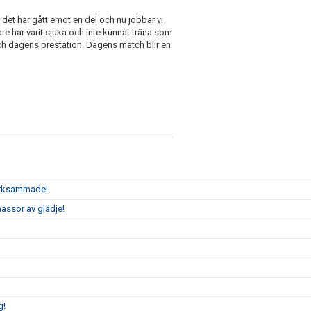
- det har gått emot en del och nu jobbar vi
lare har varit sjuka och inte kunnat träna som
och dagens prestation. Dagens match blir en
märksammade!
assor av glädje!
g!