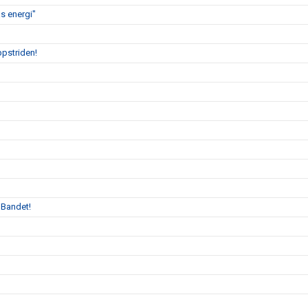
s energi"
ppstriden!
 Bandet!