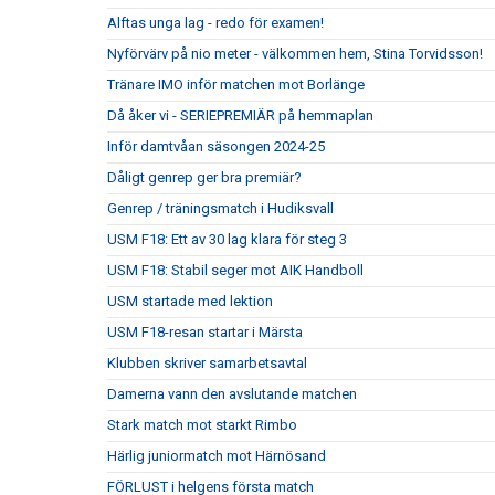
Alftas unga lag - redo för examen!
Nyförvärv på nio meter - välkommen hem, Stina Torvidsson!
Tränare IMO inför matchen mot Borlänge
Då åker vi - SERIEPREMIÄR på hemmaplan
Inför damtvåan säsongen 2024-25
Dåligt genrep ger bra premiär?
Genrep / träningsmatch i Hudiksvall
USM F18: Ett av 30 lag klara för steg 3
USM F18: Stabil seger mot AIK Handboll
USM startade med lektion
USM F18-resan startar i Märsta
Klubben skriver samarbetsavtal
Damerna vann den avslutande matchen
Stark match mot starkt Rimbo
Härlig juniormatch mot Härnösand
FÖRLUST i helgens första match