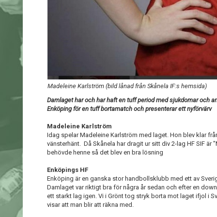
Madeleine Karlström (bild lånad från Skånela IF:s hemsida)
Damlaget har och har haft en tuff period med sjukdomar och anna
Enköping för en tuff bortamatch och presenterar ett nyförvärv
Madeleine Karlström
Idag spelar Madeleine Karlström med laget. Hon blev klar frå
vänsterhänt. Då Skånela har dragit ur sitt div 2-lag HF SIF 
behövde henne så det blev en bra lösning
Enköpings HF
Enköping är en ganska stor handbollsklubb med ett av Sveri
Damlaget var riktigt bra för några år sedan och efter en dow
ett starkt lag igen. Vi i Grönt tog stryk borta mot laget ifjol i 
visar att man blir att räkna med.