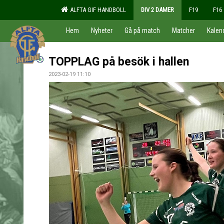
ALFTA GIF HANDBOLL
DIV 2 DAMER
F19
F16
Hem
Nyheter
Gå på match
Matcher
Kalen
TOPPLAG på besök i hallen
2023-02-19 11:10