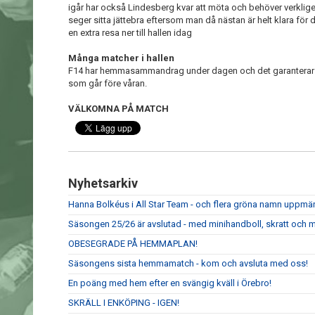
igår har också Lindesberg kvar att möta och behöver verkligen
seger sitta jättebra eftersom man då nästan är helt klara för d
en extra resa ner till hallen idag
Många matcher i hallen
F14 har hemmasammandrag under dagen och det garanterar en
som går före våran.
VÄLKOMNA PÅ MATCH
Nyhetsarkiv
Hanna Bolkéus i All Star Team - och flera gröna namn upp
Säsongen 25/26 är avslutad - med minihandboll, skratt och m
OBESEGRADE PÅ HEMMAPLAN!
Säsongens sista hemmamatch - kom och avsluta med oss!
En poäng med hem efter en svängig kväll i Örebro!
SKRÄLL I ENKÖPING - IGEN!