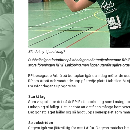
Blir det nytt jubel idag?
Dubbelhelgen fortsätter på söndagen när tredjeplacerade RP I
stora föreningen RP IF Linköping men ligger utanför själva orga
RP besegrade Arbrå på bortaplan igår och idag möter de oss i
RP om Arbrå och vandrade upp på tredje plats i tabellen. Vi sj
8:a inför dagens uppgörelse
Starkt lag
Som vi uppfattar det så är RP IF ett socialt lag som i mångt 
Linköping tillfälligt. Det innebär att det finns många kompete
Det gör att laget håller sig så högt upp i seriespelet som ma
Streckstriden
Segern igår var jätteviktig för oss i Alfta. Dagens matcher 