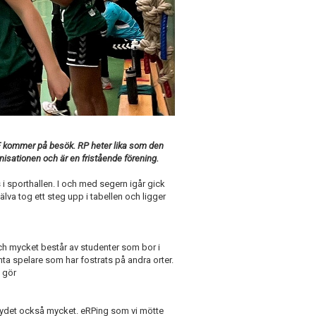
F kommer på besök. RP heter lika som den
nisationen och är en fristående förening.
 sporthallen. I och med segern igår gick
älva tog ett steg upp i tabellen och ligger
och mycket består av studenter som bor i
nta spelare som har fostrats på andra orter.
n gör
betydet också mycket. eRPing som vi mötte