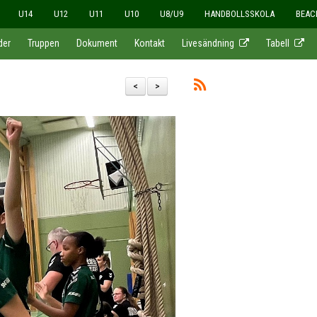
U14
U12
U11
U10
U8/U9
HANDBOLLSSKOLA
BEAC
der
Truppen
Dokument
Kontakt
Livesändning
Tabell
<
>