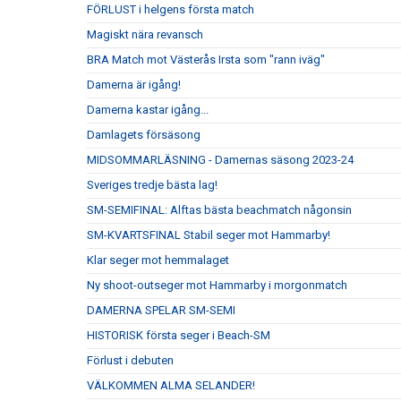
FÖRLUST i helgens första match
Magiskt nära revansch
BRA Match mot Västerås Irsta som "rann iväg"
Damerna är igång!
Damerna kastar igång...
Damlagets försäsong
MIDSOMMARLÄSNING - Damernas säsong 2023-24
Sveriges tredje bästa lag!
SM-SEMIFINAL: Alftas bästa beachmatch någonsin
SM-KVARTSFINAL Stabil seger mot Hammarby!
Klar seger mot hemmalaget
Ny shoot-outseger mot Hammarby i morgonmatch
DAMERNA SPELAR SM-SEMI
HISTORISK första seger i Beach-SM
Förlust i debuten
VÄLKOMMEN ALMA SELANDER!