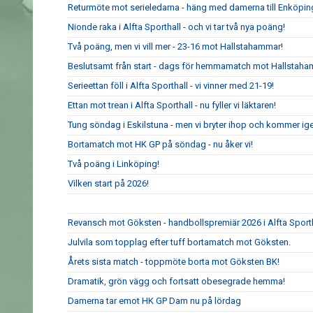
Returmöte mot serieledarna - häng med damerna till Enköpin
Nionde raka i Alfta Sporthall - och vi tar två nya poäng!
Två poäng, men vi vill mer - 23-16 mot Hallstahammar!
Beslutsamt från start - dags för hemmamatch mot Hallstaha
Serieettan föll i Alfta Sporthall - vi vinner med 21-19!
Ettan mot trean i Alfta Sporthall - nu fyller vi läktaren!
Tung söndag i Eskilstuna - men vi bryter ihop och kommer ig
Bortamatch mot HK GP på söndag - nu åker vi!
Två poäng i Linköping!
Vilken start på 2026!
Revansch mot Göksten - handbollspremiär 2026 i Alfta Sport
Julvila som topplag efter tuff bortamatch mot Göksten.
Årets sista match - toppmöte borta mot Göksten BK!
Dramatik, grön vägg och fortsatt obesegrade hemma!
Damerna tar emot HK GP Dam nu på lördag