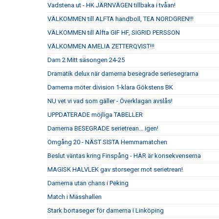
Vadstena ut - HK JÄRNVÄGEN tillbaka i tvåan!
VÄLKOMMEN till ALFTA handboll, TEA NORDGREN!!!
VÄLKOMMEN till Alfta GIF HF, SIGRID PERSSON
VÄLKOMMEN AMELIA ZETTERQVIST!!!
Dam 2 Mitt säsongen 24-25
Dramatik delux när damerna besegrade seriesegrarna
Damerna möter division 1-klara Gökstens BK
NU vet vi vad som gäller - Överklagan avslås!
UPPDATERADE möjliga TABELLER
Damerna BESEGRADE serietrean... igen!
Omgång 20 - NÄST SISTA Hemmamatchen
Beslut väntas kring Finspång - HÄR är konsekvenserna
MAGISK HALVLEK gav storseger mot serietrean!
Damerna utan chans i Peking
Match i Mässhallen
Stark bortaseger för damerna i Linköping