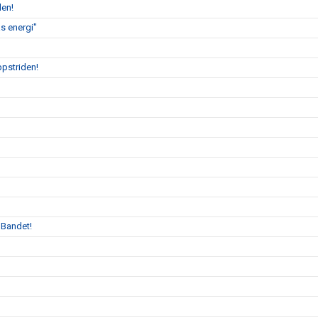
len!
s energi"
ppstriden!
 Bandet!