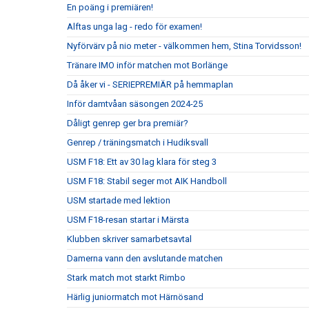
En poäng i premiären!
Alftas unga lag - redo för examen!
Nyförvärv på nio meter - välkommen hem, Stina Torvidsson!
Tränare IMO inför matchen mot Borlänge
Då åker vi - SERIEPREMIÄR på hemmaplan
Inför damtvåan säsongen 2024-25
Dåligt genrep ger bra premiär?
Genrep / träningsmatch i Hudiksvall
USM F18: Ett av 30 lag klara för steg 3
USM F18: Stabil seger mot AIK Handboll
USM startade med lektion
USM F18-resan startar i Märsta
Klubben skriver samarbetsavtal
Damerna vann den avslutande matchen
Stark match mot starkt Rimbo
Härlig juniormatch mot Härnösand