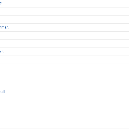
g!
mmar!
en!
hall