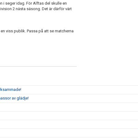
 i seger idag. För Alftas del skulle en
ivision 2 nästa säsong. Det är därför värt
 viss publik. Passa på att se matcherna
märksammade!
assor av glädje!