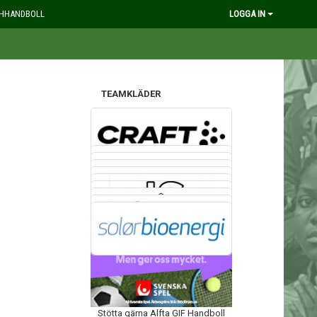
HHANDBOLL
LOGGA IN
TEAMKLÄDER
VÅRA SPONSORER
GRÄSROTEN
Stötta gärna Alfta GIF Handboll