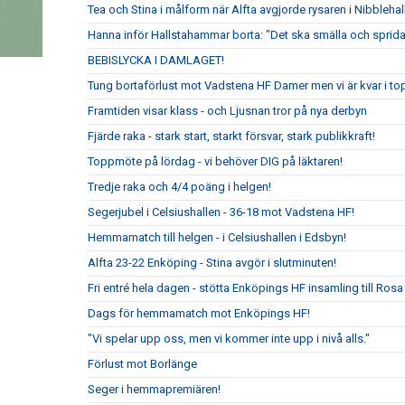
Tea och Stina i målform när Alfta avgjorde rysaren i Nibblehal
Hanna inför Hallstahammar borta: "Det ska smälla och sprida
BEBISLYCKA I DAMLAGET!
Tung bortaförlust mot Vadstena HF Damer men vi är kvar i to
Framtiden visar klass - och Ljusnan tror på nya derbyn
Fjärde raka - stark start, starkt försvar, stark publikkraft!
Toppmöte på lördag - vi behöver DIG på läktaren!
Tredje raka och 4/4 poäng i helgen!
Segerjubel i Celsiushallen - 36-18 mot Vadstena HF!
Hemmamatch till helgen - i Celsiushallen i Edsbyn!
Alfta 23-22 Enköping - Stina avgör i slutminuten!
Fri entré hela dagen - stötta Enköpings HF insamling till Rosa
Dags för hemmamatch mot Enköpings HF!
"Vi spelar upp oss, men vi kommer inte upp i nivå alls."
Förlust mot Borlänge
Seger i hemmapremiären!