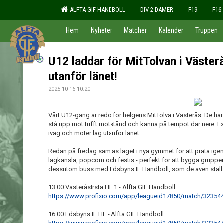
ALFTA GIF HANDBOLL
DIV 2 DAMER
F19
F16
Hem
Nyheter
Matcher
Kalender
Truppen
U12 laddar för MitTolvan i Västerå
utanför länet!
2025-10-16 10:20
Vårt U12-gäng är redo för helgens MitTolva i Västerås. De har
stå upp mot tufft motstånd och känna på tempot där nere. Extra
iväg och möter lag utanför länet.
Redan på fredag samlas laget i nya gymmet för att prata ige
lagkänsla, popcorn och festis - perfekt för att bygga gruppe
dessutom buss med Edsbyns IF Handboll, som de även ställ
13:00 VästeråsIrsta HF 1 - Alfta GIF Handboll
https://www.profixio.com/app/leagueid17850/match/32354
16:00 Edsbyns IF HF - Alfta GIF Handboll
https://www.profixio.com/app/leagueid17850/match/32354