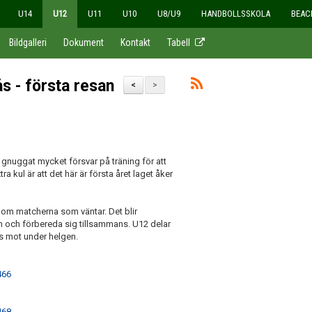
U14
U12
U11
U10
U8/U9
HANDBOLLSSKOLA
BEAC
Bildgalleri
Dokument
Kontakt
Tabell
s - första resan
<
>
 gnuggat mycket försvar på träning för att
 kul är att det här är första året laget åker
nom matcherna som väntar. Det blir
n och förbereda sig tillsammans. U12 delar
s mot under helgen.
466
468