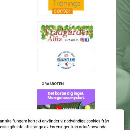
GRÄSROTEN
Stötta gärna Alfta GIF Handboll
an ska fungera korrekt använder vi nödvändiga cookies från
via ditt spelkort på Svenska Spel:
ssa går inte att stänga av. Föreningen kan också använda