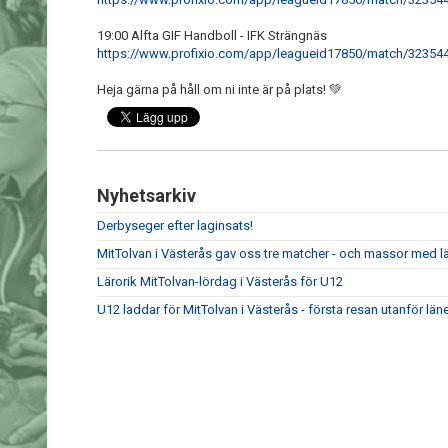
19:00 Alfta GIF Handboll - IFK Strängnäs
https://www.profixio.com/app/leagueid17850/match/32354
Heja gärna på håll om ni inte är på plats! 💚
Nyhetsarkiv
Derbyseger efter laginsats!
MitTolvan i Västerås gav oss tre matcher - och massor med l
Lärorik MitTolvan-lördag i Västerås för U12
U12 laddar för MitTolvan i Västerås - första resan utanför läne