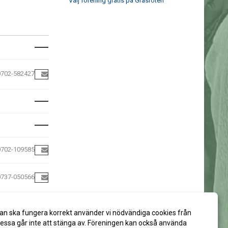
Välj förening gratis på Gräsroten
0702-582427
0702-109585
0737-050566
an ska fungera korrekt använder vi nödvändiga cookies från
ssa går inte att stänga av. Föreningen kan också använda