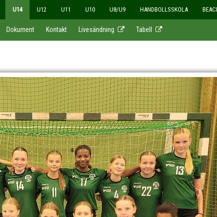
U14
U12
U11
U10
U8/U9
HANDBOLLSSKOLA
BEAC
Dokument
Kontakt
Livesändning
Tabell