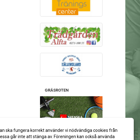
GRÄSROTEN
Stötta gärna Alfta GIF Handboll
an ska fungera korrekt använder vi nödvändiga cookies från
via ditt spelkort på Svenska Spel:
ssa går inte att stänga av. Föreningen kan också använda