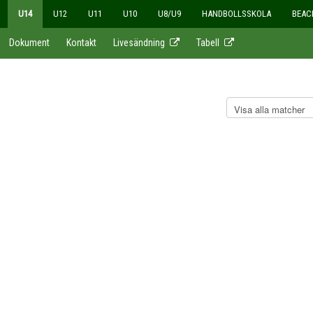
U14
U12
U11
U10
U8/U9
HANDBOLLSSKOLA
BEAC
Dokument
Kontakt
Livesändning
Tabell