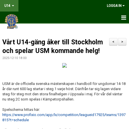
U14
LOGGA IN
HEM
Vårt U14-gäng åker till Stockholm
NYHETER
<
>
och spelar USM kommande helg!
MATCHER
2025-12-10 18:00
KALENDER
TRUPPEN
USM är de officiella svenska mästerskapen i handboll för ungdomar 14-18
år där runt 600 lag startar i steg 1 varje höst. Därifrån tar sig lagen vidare
DOKUMENT
steg för steg mot den stora finalhelgen i Uppsala i maj. För vår del väntar
nu steg 2C som spelas i Kämpetorpshallen.
KONTAKT
Spelschema hittas här:
https://www.profixio.com/app/lx/competition/leagueid17925/teams/1397
LIVESÄNDNING
815?t=schedule
TABELL