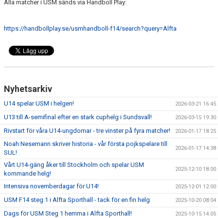
Alla matcher i USM sänds via Handboll Play:
https://handbollplay.se/usmhandboll-f14/search?query=Alfta
Nyhetsarkiv
U14 spelar USM i helgen!
2026-03-21 16:45
U13 till A-semifinal efter en stark cuphelg i Sundsvall!
2026-03-15 19:30
Rivstart för våra U14-ungdomar - tre vinster på fyra matcher!
2026-01-17 18:25
Noah Nesemann skriver historia - vår första pojkspelare till
2026-01-17 14:38
SUL!
Vårt U14-gäng åker till Stockholm och spelar USM
2025-12-10 18:00
kommande helg!
Intensiva novemberdagar för U14!
2025-12-01 12:00
USM F14 steg 1 i Alfta Sporthall - tack för en fin helg
2025-10-20 08:04
Dags för USM Steg 1 hemma i Alfta Sporthall!
2025-10-15 14:05