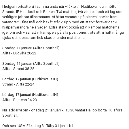
I helgen fortsatte vi i samma anda när vi åkte till Hudiksvall och mötte
Strands IF Handboll
och Barken. Två matcher, två vinster - och ett lag som
verkligen jobbar tillsammans. Vi hittar varandra på planen, spelar fram
varandra till fina mål och bakåt står vi upp med ett starkt försvar där vi
hjälper varandra hela vägen. Extra starkt också att vi kämpar matcherna
igenom och visar att vi kan spela på alla positioner, trots att vi haft många
sjuka och dessutom fick skador under matcherna.
Söndag 11 januari (Alfta Sporthall)
Alfta - Ludvika 20-22
Söndag 11 januari (Alfta Sporthall)
Alfta - Strand 38-28
Lördag 17 januari (Hudiksvalls IH)
Strand - Alfta 22-24
Lördag 17 januari (Hudiksvalls IH)
Alfta - Barkens 34-23
Nu laddar vi om - onsdag 21 januari kl 18:30 väntar Hällbo borta i Kilafors
Sporthall.
Och sen: USM F14 steg 3 i Täby 31 jan-1 feb!