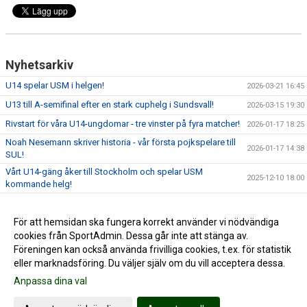
Nyhetsarkiv
U14 spelar USM i helgen!
2026-03-21 16:45
U13 till A-semifinal efter en stark cuphelg i Sundsvall!
2026-03-15 19:30
Rivstart för våra U14-ungdomar - tre vinster på fyra matcher!
2026-01-17 18:25
Noah Nesemann skriver historia - vår första pojkspelare till
2026-01-17 14:38
SUL!
Vårt U14-gäng åker till Stockholm och spelar USM
2025-12-10 18:00
kommande helg!
Intensiva novemberdagar för U14!
2025-12-01 12:00
USM F14 steg 1 i Alfta Sporthall - tack för en fin helg
För att hemsidan ska fungera korrekt använder vi nödvändiga
2025-10-20 08:04
cookies från SportAdmin. Dessa går inte att stänga av.
Dags för USM Steg 1 hemma i Alfta Sporthall!
2025-10-15 14:05
Föreningen kan också använda frivilliga cookies, t.ex. för statistik
eller marknadsföring. Du väljer själv om du vill acceptera dessa.
Anpassa dina val
Cookie-inställningar
Gå till Webbversion