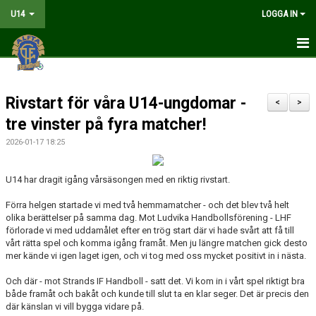
U14
LOGGA IN
HEM
Rivstart för våra U14-ungdomar -
NYHETER
<
>
tre vinster på fyra matcher!
MATCHER
2026-01-17 18:25
KALENDER
U14 har dragit igång vårsäsongen med en riktig rivstart.
TRUPPEN
Förra helgen startade vi med två hemmamatcher - och det blev två helt
olika berättelser på samma dag. Mot
Ludvika Handbollsförening - LHF
DOKUMENT
förlorade vi med uddamålet efter en trög start där vi hade svårt att få till
vårt rätta spel och komma igång framåt. Men ju längre matchen gick desto
KONTAKT
mer kände vi igen laget igen, och vi tog med oss mycket positivt in i nästa.
Och där - mot
Strands IF Handboll -
satt det. Vi kom in i vårt spel riktigt bra
LIVESÄNDNING
både framåt och bakåt och kunde till slut ta en klar seger. Det är precis den
där känslan vi vill bygga vidare på.
TABELL