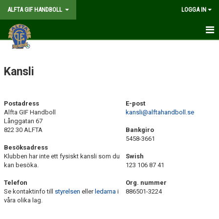
ALFTA GIF HANDBOLL
LOGGA IN
HEM
Kansli
FÖRENINGEN
KANSLI
Postadress
E-post
Alfta GIF Handboll
kansli@alftahandboll.se
STYRELSE
Långgatan 67
822 30 ALFTA
Bankgiro
TRÄNARE OCH LAGLEDARE
5458-3661
Besöksadress
FÖRENINGSSTRUKTUR
Klubben har inte ett fysiskt kansli som du
Swish
kan besöka.
123 106 87 41
DOKUMENT
Telefon
Org. nummer
Se kontaktinfo till
styrelsen
eller
ledarna
i
886501-3224
MEDLEMSKAP
våra olika lag.